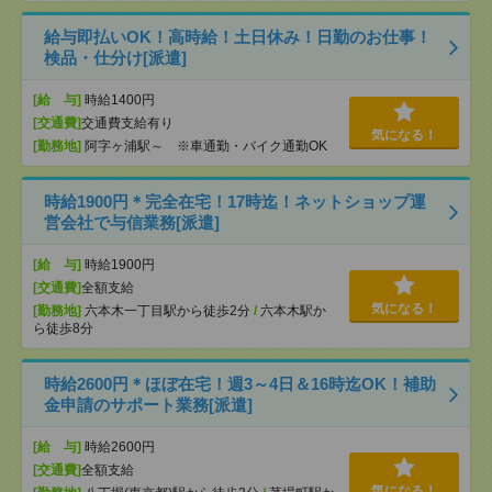
給与即払いOK！高時給！土日休み！日勤のお仕事！
検品・仕分け[派遣]
[給 与]
時給1400円
[交通費]
交通費支給有り
気になる！
[勤務地]
阿字ヶ浦駅～ ※車通勤・バイク通勤OK
時給1900円＊完全在宅！17時迄！ネットショップ運
営会社で与信業務[派遣]
[給 与]
時給1900円
[交通費]
全額支給
気になる！
[勤務地]
六本木一丁目駅から徒歩2分
/
六本木駅か
ら徒歩8分
時給2600円＊ほぼ在宅！週3～4日＆16時迄OK！補助
金申請のサポート業務[派遣]
[給 与]
時給2600円
[交通費]
全額支給
気になる！