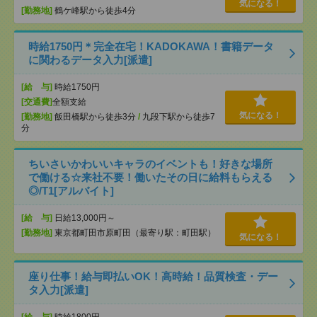
気になる！
[勤務地]
鶴ケ峰駅から徒歩4分
時給1750円＊完全在宅！KADOKAWA！書籍データ
に関わるデータ入力[派遣]
[給 与]
時給1750円
[交通費]
全額支給
気になる！
[勤務地]
飯田橋駅から徒歩3分
/
九段下駅から徒歩7
分
ちいさいかわいいキャラのイベントも！好きな場所
で働ける☆来社不要！働いたその日に給料もらえる
◎/T1[アルバイト]
[給 与]
日給13,000円～
[勤務地]
東京都町田市原町田（最寄り駅：町田駅）
気になる！
座り仕事！給与即払いOK！高時給！品質検査・デー
タ入力[派遣]