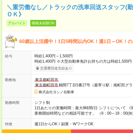
＼重労働なし／トラックの洗車回送スタッフ(勤
ＯＫ》
アルバイト
職種未経験OK
60歳以上活躍中！1日5時間以内OK！週1日～OK！
時給1,400円～1,500円
給与
時給1,400円 ※大型自動車免許お持ちの方は時給1,500
交通費別途支給あり
東京都町田市
勤務地
東京都町田市
鶴間7丁目5番27号（最寄り駅：南町田グ
株式会社ヨシノ自動車
シフト制
勤務時間
1日あたりの実働時間：最大8時間/日 シフトについて 《9:
業務開始時間などの相談可能です。 （9：00～18：00(休
週1日からOK / 副業・WワークOK
特徴