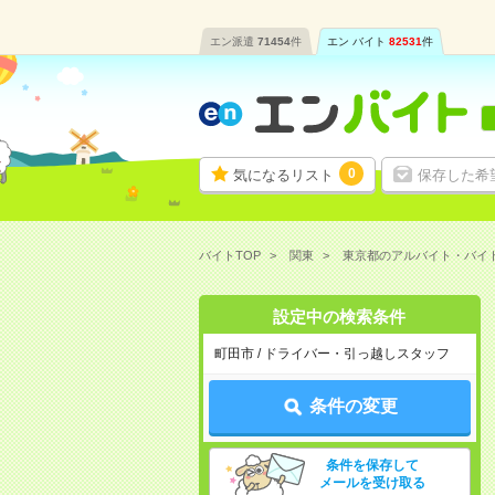
エン派遣
71454
件
エン バイト
82531
件
0
気になるリスト
保存した希
バイトTOP
関東
東京都のアルバイト・バイ
設定中の検索条件
町田市 / ドライバー・引っ越しスタッフ
条件の変更
条件を保存して
メールを受け取る