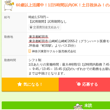
60歳以上活躍中！1日5時間以内OK！土日祝休み！
時給1,570円～
給与
【試用期間】試用期間なし
交通費別途支給あり
東京都町田市
勤務地
東京都町田市
山崎町山崎町2055-2（グランハート医療
JR各線『町田駅』よりバス15分）
神奈川東部ヤクルト販売株式会社
シフト制
勤務時間
1日あたりの実働時間：最大4時間/日 1)2時間内勤務 7:45～ 8:4
～ 9:45／13:45～ 15:45 (1)(2)のいずれかでの
までは中抜けとなります。
気になる！
応募する
未読