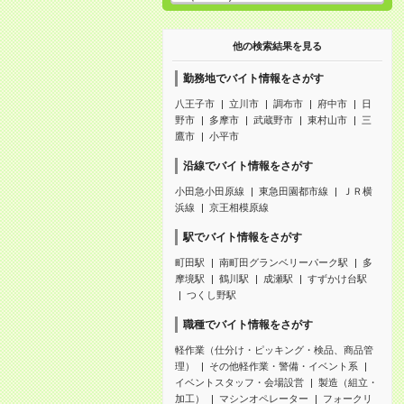
他の検索結果を見る
勤務地でバイト情報をさがす
八王子市
立川市
調布市
府中市
日
野市
多摩市
武蔵野市
東村山市
三
鷹市
小平市
沿線でバイト情報をさがす
小田急小田原線
東急田園都市線
ＪＲ横
浜線
京王相模原線
駅でバイト情報をさがす
町田駅
南町田グランベリーパーク駅
多
摩境駅
鶴川駅
成瀬駅
すずかけ台駅
つくし野駅
職種でバイト情報をさがす
軽作業（仕分け・ピッキング・検品、商品管
理）
その他軽作業・警備・イベント系
イベントスタッフ・会場設営
製造（組立・
加工）
マシンオペレーター
フォークリ