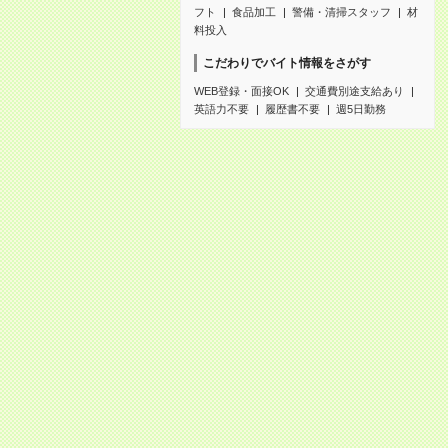
フト
食品加工
警備・清掃スタッフ
材
料投入
こだわりでバイト情報をさがす
WEB登録・面接OK
交通費別途支給あり
英語力不要
履歴書不要
週5日勤務