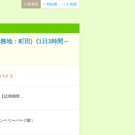
新着順
時給順
人気順
務地：町田)《1日3時間～
のバイト
円 【試用期間…
ランベリーパーク駅）