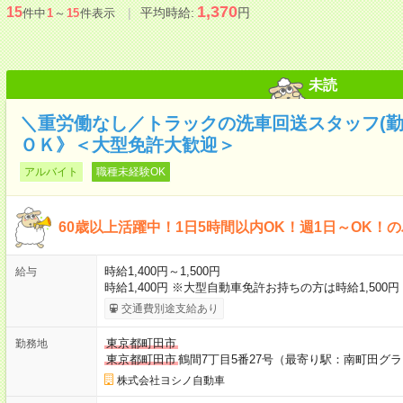
1,370
15
平均時給:
円
件中
1
～
15
件表示
未読
＼重労働なし／トラックの洗車回送スタッフ(勤
ＯＫ》＜大型免許大歓迎＞
アルバイト
職種未経験OK
60歳以上活躍中！1日5時間以内OK！週1日～OK！
時給1,400円～1,500円
給与
時給1,400円 ※大型自動車免許お持ちの方は時給1,500
交通費別途支給あり
東京都町田市
勤務地
東京都町田市
鶴間7丁目5番27号（最寄り駅：南町田グ
株式会社ヨシノ自動車