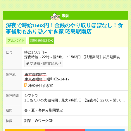
未読
深夜で時給1563円！金銭のやり取りほぼなし！食
事補助もあり◎／すき家 昭島駅南店
アルバイト
職種未経験OK
時給1,563円～
給与
深夜時給（22時～翌5時）：1563円 【試用期間】試用期間あり
試用期間の長さ：1ヶ月 雇用形態、給与は本採用時と同じです。
交通費別途支給あり
試用期間の実態は30日（※条件変更なし）ですが、切り上げで
一ヶ月とさせていただきます。 研修制度あり：15時間(研修中も
東京都昭島市
勤務地
同時給）
東京都昭島市
昭和町5-14-17
株式会社すき家
シフト制
勤務時間
1日あたりの実働時間：最大7時間/日 【深夜帯】22:00～翌5:00
週2日～・1日2h～OK◎ ※22:00から翌5:00までは18歳以上の方
のみ勤務可能です（18歳未満の深夜業務禁止のため） ★深夜で
春・夏・冬休み期間限定
期間
も安心して働けます★ すき家では、ワンオペを禁止していま
す。 必ず、2名以上での勤務を行いますので、安心して働けま
副業・WワークOK
特徴
す。