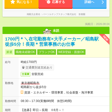
気になる！
応募する
詳細へ
掲載元企業名
パーソルテンプスタッフ株式会社 首都圏
掲載日：2026.08.04
未読
NEW
1700円＊＼在宅勤務有×大手メーカー／昭島駅
徒歩5分！長期＊営業事務のお仕事
派遣
職種未経験OK
ブランクOK
WEB登録・面接OK
時給1700円
給与
交通費別途支給あり
全額支給
交通費
東京都昭島市
勤務地
昭島駅から徒歩5分
資源・エネルギー・環境事業，社会基盤・海洋事業
08:30～17:30(実働8時間 休憩1時間)
勤務時間
【急募】即日～長期 ※8月～！
期間