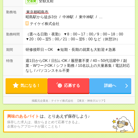
全額支給
交通費
東京都昭島市
勤務地
昭島駅から徒歩3分
/
中神駅
/
東中神駅
/
…
テイケイ株式会社
（選べる日勤・夜勤） ▼8：00～17：00／9：00～18：00
勤務時間
▼20：00～翌5：00／21：00～翌6：00 など（休憩1h）
研修後即日～OK ★短期・長期の就業も大歓迎＃急募
期間
週1日からOK
/
日払いOK
/
履歴書不要
/
40～50代活躍中
/
副
特徴
業・WワークOK
/
シフト勤務
/
10名以上の大量募集
/
電話対応
なし
/
パソコンスキル不要
気になる！
応募する
詳細へ
掲載元企業名
テイケイ株式会社 【東京・神奈川エリア】
興味のあるバイト
は、とりあえず保存しよう♪
保存した求人は、後からまとめて応募できるよ。
企業からアプローチが届くことも！