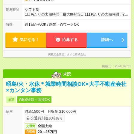
シフト制
勤務時間
1日あたりの実働時間：最大8時間/日 1日あたりの実働時間：2時
間～ シフト例 ・11時00分～19時00分 ・15時00分～17時00分
・14時00分～18時00分 ・10時00分～14時00分(学校の長期休み
週1日からOK / 副業・WワークOK
特徴
等) 勤務時間はご相談ください。
気になる！
応募する
詳細へ
掲載元企業名
きずな株式会社
掲載日：2026.07.31
未読
昭島/火・水休＊就業時間相談OK×大手不動産会社
×カンタン事務
派遣
WEB登録・面接OK
時給1500円 月収例 210,000円
給与
交通費別途支給あり
全額支給
交通費
20～25万円
月収例