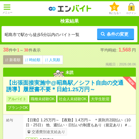
0
メニュー
気になる！
ログイン
検索結果
条件の変更
昭島市で駅から徒歩5分以内のバイト一覧
38
1,568
件中
1
～
38
件表示
平均時給:
円
新着順
時給順
人気順
掲載日：2026.08.06
未読
NEW
【出張面接実施中@昭島駅／シフト自由の交通
誘導】履歴書不要＊日給1.25万円～
アルバイト
職種未経験OK
社会人未経験OK
大学生歓迎
ブランクOK
【日勤】1.25万円～ 【夜勤】1.4万円～ ＊原則月2回払い（10
給与
日・25日） 他、週払い・日払いの制度もあり（規定あり）＃日
収1万円以上
交通費別途支給あり