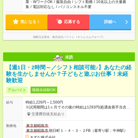
業・WワークOK
/
服装自由
/
シフト勤務
/
10名以上の大量募
集
/
電話対応なし
/
パソコンスキル不要
気になる！
応募する
詳細へ
掲載元企業名
株式会社バイトレ（キャムコムグループ）
未読
【週1日・2時間～／シフト相談可能♪】あなたの経
験を生かしませんか？子どもと遊ぶお仕事！未経
験歓迎
アルバイト
職種未経験OK
時給1,226円～1,500円
給与
※試用期間は1ヶ月でその後の時給は1293円(処遇改善手当含む)
です。 【試用期間】試用期間あり 試用期間の長さ：1ヶ月 ※ 雇
交通費別途支給あり
用形態と給与に、本採用時と異なる部分があります。 雇用形
態：本採用時と同じです。 給与：時給 1,226円 ～ 1,226円
東京都昭島市
勤務地
東京都昭島市
朝日町１－４－３－２FB（最寄り駅：中神駅）
きずな株式会社