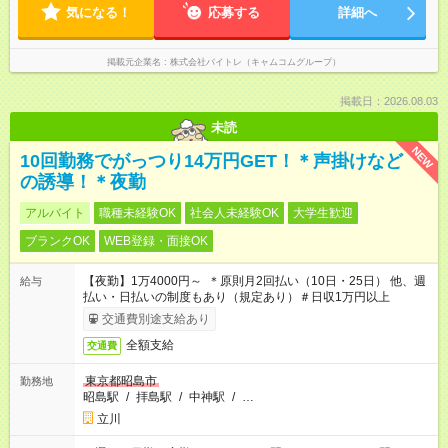
気になる！
応募する
詳細へ
掲載元企業名
株式会社バイトレ（キャムコムグループ）
掲載日：2026.08.03
未読
NEW
10回勤務でがっつり14万円GET！＊声掛けなど
の誘導！＊夜勤
アルバイト
職種未経験OK
社会人未経験OK
大学生歓迎
ブランクOK
WEB登録・面接OK
【夜勤】1万4000円～ ＊原則月2回払い（10日・25日） 他、週
給与
払い・日払いの制度もあり（規定あり）＃日収1万円以上
交通費別途支給あり
全額支給
交通費
東京都昭島市
勤務地
昭島駅
/
拝島駅
/
中神駅
/
…
立川