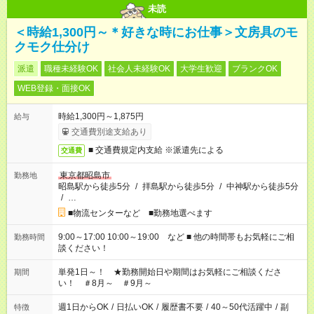
未読
＜時給1,300円～＊好きな時にお仕事＞文房具のモ
クモク仕分け
派遣
職種未経験OK
社会人未経験OK
大学生歓迎
ブランクOK
WEB登録・面接OK
時給1,300円～1,875円
給与
交通費別途支給あり
■ 交通費規定内支給 ※派遣先による
交通費
東京都昭島市
勤務地
昭島駅から徒歩5分
/
拝島駅から徒歩5分
/
中神駅から徒歩5分
/
…
■物流センターなど ■勤務地選べます
9:00～17:00 10:00～19:00 など ■ 他の時間帯もお気軽にご相
勤務時間
談ください！
単発1日～！ ★勤務開始日や期間はお気軽にご相談くださ
期間
い！ ＃8月～ ＃9月～
週1日からOK
/
日払いOK
/
履歴書不要
/
40～50代活躍中
/
副
特徴