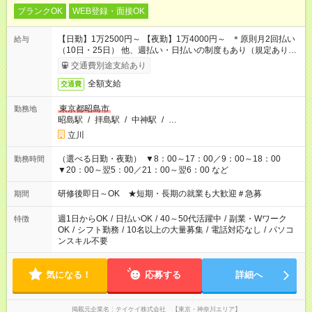
ブランクOK
WEB登録・面接OK
【日勤】1万2500円～ 【夜勤】1万4000円～ ＊原則月2回払い
給与
（10日・25日） 他、週払い・日払いの制度もあり（規定あり）
＃日収1万円以上
交通費別途支給あり
全額支給
交通費
東京都昭島市
勤務地
昭島駅
/
拝島駅
/
中神駅
/
…
立川
（選べる日勤・夜勤） ▼8：00～17：00／9：00～18：00
勤務時間
▼20：00～翌5：00／21：00～翌6：00 など
研修後即日～OK ★短期・長期の就業も大歓迎＃急募
期間
週1日からOK
/
日払いOK
/
40～50代活躍中
/
副業・Wワーク
特徴
OK
/
シフト勤務
/
10名以上の大量募集
/
電話対応なし
/
パソコ
ンスキル不要
気になる！
応募する
詳細へ
掲載元企業名
テイケイ株式会社 【東京・神奈川エリア】