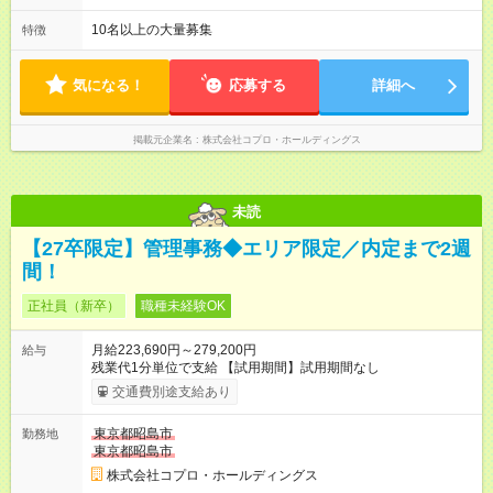
る日が多い働き方です。 毎日の業務は進捗管理や事務が中心な
ので、 「今日やるべき仕事」が終われば、自然と区切りをつけ
10名以上の大量募集
特徴
やすいのが特長。 突発的な対応も少なく、無理をさせない働き
方を大切にしています。
気になる！
応募する
詳細へ
掲載元企業名
株式会社コプロ・ホールディングス
未読
【27卒限定】管理事務◆エリア限定／内定まで2週
間！
正社員（新卒）
職種未経験OK
月給223,690円～279,200円
給与
残業代1分単位で支給 【試用期間】試用期間なし
交通費別途支給あり
東京都昭島市
勤務地
東京都昭島市
株式会社コプロ・ホールディングス