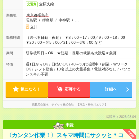
全額支給
交通費
東京都昭島市
勤務地
昭島駅
/
拝島駅
/
中神駅
/
…
立川
（選べる日勤・夜勤） ▼8：00～17：00／9：00～18：00
勤務時間
▼20：00～翌5：00／21：00～翌6：00 など
研修後即日～OK ★短期・長期の就業も大歓迎＃急募
期間
週1日からOK
/
日払いOK
/
40～50代活躍中
/
副業・Wワーク
特徴
OK
/
シフト勤務
/
10名以上の大量募集
/
電話対応なし
/
パソコ
ンスキル不要
気になる！
応募する
詳細へ
掲載元企業名
テイケイ株式会社 【東京・神奈川エリア】
掲載日：2026.08.04
未読
NEW
〈カンタン作業！〉スキマ時間にサクッと＊コ