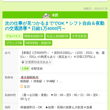
掲載日：2026.07.29
未読
次の仕事が見つかるまででOK＊シフト自由＆夜勤
の交通誘導＊日給1万4000円～
アルバイト
職種未経験OK
社会人未経験OK
大学生歓迎
ブランクOK
WEB登録・面接OK
【夜勤】1万4000円～ ＊原則月2回払い（10日・25日） 他、週
給与
払い・日払いの制度もあり（規定あり）＃日収1万円以上
交通費別途支給あり
全額支給
交通費
東京都昭島市
勤務地
昭島駅
/
拝島駅
/
中神駅
/
…
立川
（選べる日勤・夜勤） ▼20：00～翌5：00／21：00～翌6：
勤務時間
00 など
研修後即日～OK ★短期・長期の就業も大歓迎＃急募
期間