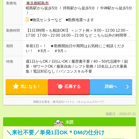
東京都昭島市
勤務地
昭島駅から徒歩5分
/
拝島駅から徒歩5分
/
中神駅から徒歩5分
/
…
■物流センターなど ■勤務地選べます
【1日3時間～も相談OK!】 ＜シフト例＞ 9:00～12:00 12:00～
勤務時間
17:00 17:00～22:00 18:00～21:00 など こちら以外の時間帯も
お気軽にご相談ください！
単発1日～！ ★勤務開始日や期間はお気軽にご相談くださ
期間
い！ ＃8月～ ＃9月～
週1日からOK
/
日払いOK
/
履歴書不要
/
40～50代活躍中
/
副
特徴
業・WワークOK
/
服装自由
/
シフト勤務
/
10名以上の大量募
集
/
電話対応なし
/
パソコンスキル不要
気になる！
応募する
詳細へ
掲載元企業名
株式会社バイトレ（キャムコムグループ）
掲載日：2026.07.21
未読
＼来社不要／単発1日OK＊DMの仕分け