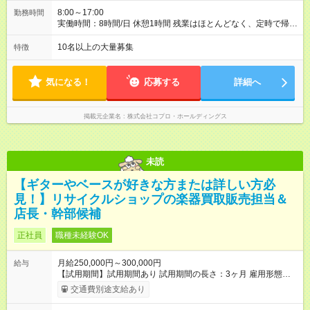
8:00～17:00
勤務時間
実働時間：8時間/日 休憩1時間 残業はほとんどなく、定時で帰れ
る日が多い働き方です。 毎日の業務は進捗管理や事務が中心な
ので、 「今日やるべき仕事」が終われば、自然と区切りをつけ
10名以上の大量募集
特徴
やすいのが特長。 突発的な対応も少なく、無理をさせない働き
方を大切にしています。
気になる！
応募する
詳細へ
掲載元企業名
株式会社コプロ・ホールディングス
未読
【ギターやベースが好きな方または詳しい方必
見！】リサイクルショップの楽器買取販売担当＆
店長・幹部候補
正社員
職種未経験OK
月給250,000円～300,000円
給与
【試用期間】試用期間あり 試用期間の長さ：3ヶ月 雇用形態、
給与は本採用時と同じです。
交通費別途支給あり