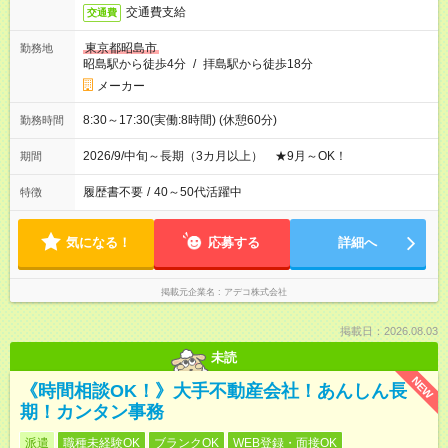
交通費支給
交通費
東京都昭島市
勤務地
昭島駅から徒歩4分
/
拝島駅から徒歩18分
メーカー
8:30～17:30(実働:8時間) (休憩60分)
勤務時間
2026/9/中旬～長期（3カ月以上） ★9月～OK！
期間
履歴書不要
/
40～50代活躍中
特徴
気になる！
応募する
詳細へ
掲載元企業名
アデコ株式会社
掲載日：2026.08.03
未読
NEW
《時間相談OK！》大手不動産会社！あんしん長
期！カンタン事務
派遣
職種未経験OK
ブランクOK
WEB登録・面接OK