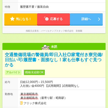
履歴書不要
/
服装自由
特徴
気になる！
応募する
詳細へ
掲載元企業名
パーソルテンプスタッフ株式会社 首都圏
未読
交通整備現場の警備員/即日入社◎家電付き寮完備/
日払い可/履歴書・面接なし！家も仕事もすぐ見つ
かる
アルバイト
職種未経験OK
日給12,000円～15,500円
給与
入社祝い金4000円 【試用期間】試用期間なし
東京都昭島市
勤務地
東京都昭島市
（最寄り駅：昭島駅）
フリック株式会社