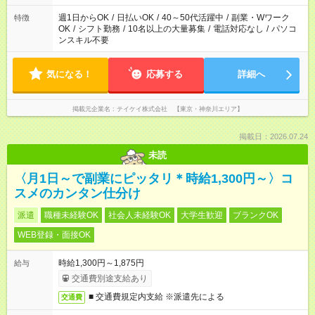
週1日からOK
/
日払いOK
/
40～50代活躍中
/
副業・Wワーク
特徴
OK
/
シフト勤務
/
10名以上の大量募集
/
電話対応なし
/
パソコ
ンスキル不要
気になる！
応募する
詳細へ
掲載元企業名
テイケイ株式会社 【東京・神奈川エリア】
掲載日：2026.07.24
未読
〈月1日～で副業にピッタリ＊時給1,300円～〉コ
スメのカンタン仕分け
派遣
職種未経験OK
社会人未経験OK
大学生歓迎
ブランクOK
WEB登録・面接OK
時給1,300円～1,875円
給与
交通費別途支給あり
■ 交通費規定内支給 ※派遣先による
交通費