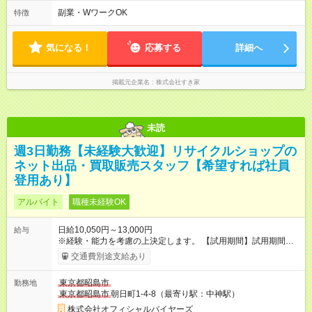
ます♪
副業・WワークOK
特徴
気になる！
応募する
詳細へ
掲載元企業名
株式会社すき家
未読
週3日勤務【未経験大歓迎】リサイクルショップの
ネット出品・買取販売スタッフ【希望すれば社員
登用あり】
アルバイト
職種未経験OK
日給10,050円～13,000円
給与
※経験・能力を考慮の上決定します。 【試用期間】試用期間あ
り 試用期間の長さ：3ヶ月 雇用形態、給与は本採用時と同じで
交通費別途支給あり
す。
東京都昭島市
勤務地
東京都昭島市
朝日町1-4-8（最寄り駅：中神駅）
株式会社オフィシャルバイヤーズ