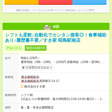
掲載元企業名
パーソルエクセルHRパートナーズ株式会社（エンジニア部門）
未読
シフトも柔軟♪自動化でカンタン接客◎！食事補助
あり♪履歴書不要／すき家 昭島駅南店
アルバイト
職種未経験OK
時給1,226円～
給与
通常時給（5時～22時）：1250円 深夜時給（22時～翌5時）：
1563円 高校生時給：1226円 【特別手当】早朝手当（5：00-9：
交通費別途支給あり
00）時給+150円 【試用期間】試用期間あり 試用期間の長さ：1
ヶ月 雇用形態、給与は本採用時と同じです。 試用期間の実態は
東京都昭島市
勤務地
30日（※条件変更なし）ですが、切り上げで一ヶ月とさせてい
東京都昭島市
昭和町5-14-17
ただきます。 研修制度あり：15時間(研修中も同時給）
株式会社すき家
シフト制
勤務時間
1日あたりの実働時間：最大8時間/日 0:00-24:00 週2日～・1日
2h～OK ＜シフト例＞ 〇朝帯 5:00-9:00 〇昼帯 9:00-14:00 〇午
後帯 14:00-18:00 〇夜帯 18:00-22:00 〇深夜帯 22:00-翌5:00 基
春・夏・冬休み期間限定
期間
本は固定シフトですが家庭の都合などイレギュラーには対応し