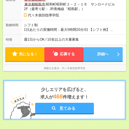
用形態、給与は本採用時と同じです。
東京都昭島市
昭和町昭和町２－２－１６ サンロードビル
2F（最寄り駅： JR青梅線「昭島駅」）
代々木個別指導学院
シフト制
勤務時間
1日あたりの実働時間：最大5時間20分/日 【シフト例】
◆ 17:00~21:30 ◆ 18:40~21:30 ◆ 20:10~21:30 ※上記は授業時間
です ◎1日3コマまで入ることができます ◎季節講習は12:30~ 予
週1日からOK / 10名以上の大量募集
特徴
定に合わせてスケジュールを組み直すのでお気軽にシフトはご
相談くださいね◎
気になる！
応募する
詳細へ
掲載元企業名
代々木個別指導学院
少しエリアを広げると、
468
求人が
件増えます！
見てみる