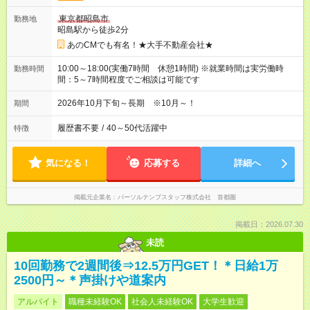
東京都昭島市
勤務地
昭島駅から徒歩2分
あのCMでも有名！★大手不動産会社★
10:00～18:00(実働7時間 休憩1時間) ※就業時間は実労働時
勤務時間
間：5～7時間程度でご相談は可能です
2026年10月下旬～長期 ※10月～！
期間
履歴書不要
/
40～50代活躍中
特徴
気になる！
応募する
詳細へ
掲載元企業名
パーソルテンプスタッフ株式会社 首都圏
掲載日：2026.07.30
未読
10回勤務で2週間後⇒12.5万円GET！＊日給1万
2500円～＊声掛けや道案内
アルバイト
職種未経験OK
社会人未経験OK
大学生歓迎