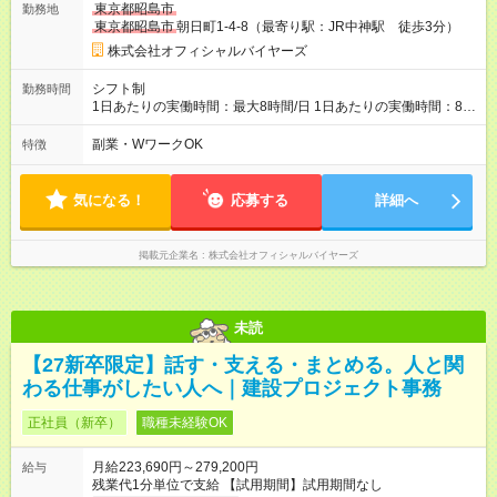
東京都昭島市
勤務地
東京都昭島市
朝日町1-4-8（最寄り駅：JR中神駅 徒歩3分）
株式会社オフィシャルバイヤーズ
シフト制
勤務時間
1日あたりの実働時間：最大8時間/日 1日あたりの実働時間：8時
間 シフト例 ・9時30分～18時30分 ・10時00分～19時00分 1日
あたりの実働時間：8時間
副業・WワークOK
特徴
気になる！
応募する
詳細へ
掲載元企業名
株式会社オフィシャルバイヤーズ
未読
【27新卒限定】話す・支える・まとめる。人と関
わる仕事がしたい人へ｜建設プロジェクト事務
正社員（新卒）
職種未経験OK
月給223,690円～279,200円
給与
残業代1分単位で支給 【試用期間】試用期間なし