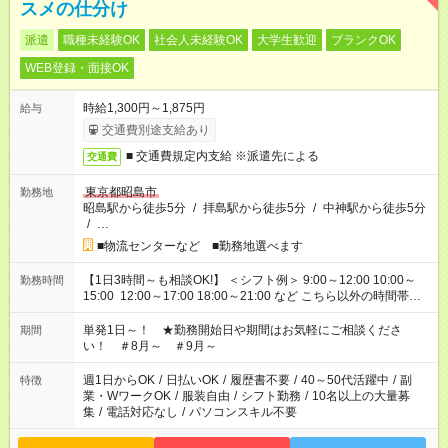
スメの仕分け
派遣
職種未経験OK
社会人未経験OK
大学生歓迎
ブランクOK
WEB登録・面接OK
時給1,300円～1,875円
給与
交通費別途支給あり
■ 交通費規定内支給 ※派遣先による
交通費
東京都昭島市
勤務地
昭島駅から徒歩5分
/
拝島駅から徒歩5分
/
中神駅から徒歩5分
/
…
■物流センターなど ■勤務地選べます
【1日3時間～も相談OK!】 ＜シフト例＞ 9:00～12:00 10:00～
勤務時間
15:00 12:00～17:00 18:00～21:00 など こちら以外の時間帯も
お気軽にご相談ください！
単発1日～！ ★勤務開始日や期間はお気軽にご相談くださ
期間
い！ ＃8月～ ＃9月～
週1日からOK
/
日払いOK
/
履歴書不要
/
40～50代活躍中
/
副
特徴
業・WワークOK
/
服装自由
/
シフト勤務
/
10名以上の大量募
集
/
電話対応なし
/
パソコンスキル不要