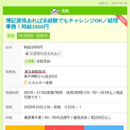
掲載日：2026.08.06
未読
NEW
簿記資格あれば未経験でもチャレンジOK／経理
事務！時給1600円
派遣
WEB登録・面接OK
時給1600円
給与
交通費別途支給あり
全額支給
交通費
東京都昭島市
勤務地
東中神駅から徒歩5分
エネルギー産業
09:00～17:00(実働7時間 休憩1時間) ※9：00～16:00もご相談
勤務時間
可能です！
2026年10月上旬～長期 ※10月～！
期間
履歴書不要
/
40～50代活躍中
/
服装自由
/
電話対応なし
特徴