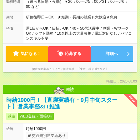
（選べる日勤・夜勤） ▼20：00～翌5：00／21：00～翌6：
勤務時間
00 など
研修後即日～OK ★短期・長期の就業も大歓迎＃急募
期間
週1日からOK
/
日払いOK
/
40～50代活躍中
/
副業・Wワーク
特徴
OK
/
シフト勤務
/
10名以上の大量募集
/
電話対応なし
/
パソコ
ンスキル不要
気になる！
応募する
詳細へ
掲載元企業名
テイケイ株式会社 【東京・神奈川エリア】
掲載日：2026.08.03
未読
NEW
時給1900円！【直雇実績有・9月中旬スター
ト】営業事務&IT推進
派遣
WEB登録・面接OK
時給1900円
給与
交通費別途支給あり