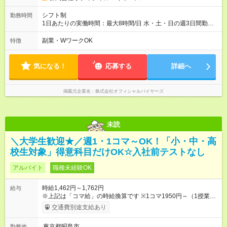
シフト制
勤務時間
1日あたりの実働時間：最大8時間/日 水・土・日の週3日間勤務
1日あたりの実働時間：8時間 シフト例 ・10時00分～19時00分
・9時30分～18時30分
副業・WワークOK
特徴
気になる！
応募する
詳細へ
掲載元企業名
株式会社オフィシャルバイヤーズ
未読
＼大学生歓迎★／週1・1コマ～OK！「小・中・高
校生対象」得意科目だけOK☆入社前テストなし
アルバイト
職種未経験OK
時給1,462円～1,762円
給与
※上記は「コマ給」の時給換算です ※1コマ1950円～（1授業：
80分）のコマ給制 1コマは授業80分+授業前後の簡単な付随業
交通費別途支給あり
務です ◎大学受験英語・数3C・物理・化学担当の場合、1コ
マ2350円 【試用期間】試用期間あり 試用期間の長さ：2ヶ月 雇
東京都昭島市
勤務地