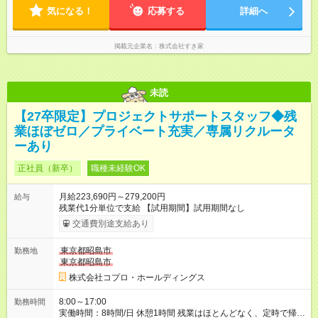
気になる！
応募する
詳細へ
掲載元企業名
株式会社すき家
未読
【27卒限定】プロジェクトサポートスタッフ◆残
業ほぼゼロ／プライベート充実／専属リクルータ
ーあり
正社員（新卒）
職種未経験OK
月給223,690円～279,200円
給与
残業代1分単位で支給 【試用期間】試用期間なし
交通費別途支給あり
東京都昭島市
勤務地
東京都昭島市
株式会社コプロ・ホールディングス
8:00～17:00
勤務時間
実働時間：8時間/日 休憩1時間 残業はほとんどなく、定時で帰れ