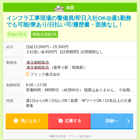
未読
インフラ工事現場の警備員/即日入社OK◎週1勤務
でも可能/寮あり/日払い可/履歴書・面接なし！
アルバイト
職種未経験OK
日給12,000円～15,500円
給与
入社祝い金4000円 【試用期間】試用期間なし
東京都昭島市
勤務地
東京都昭島市
（最寄り駅：昭島駅）
フリック株式会社
8:00～17:00
勤務時間
実働時間：8時間/日 （休憩60分） 残業はありません。 ※短期の
募集は行っておりません。予めご了承くださいませ。
週1日からOK / 日払いOK / 副業・WワークOK / 10名以上の大量
特徴
募集
気になる！
応募する
詳細へ
掲載元企業名
フリック株式会社