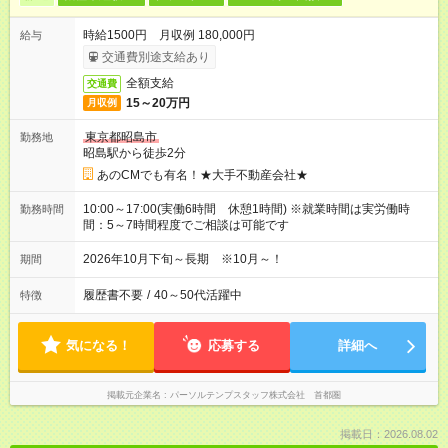
時給1500円 月収例 180,000円
給与
交通費別途支給あり
全額支給
交通費
15～20万円
月収例
東京都昭島市
勤務地
昭島駅から徒歩2分
あのCMでも有名！★大手不動産会社★
10:00～17:00(実働6時間 休憩1時間) ※就業時間は実労働時
勤務時間
間：5～7時間程度でご相談は可能です
2026年10月下旬～長期 ※10月～！
期間
履歴書不要
/
40～50代活躍中
特徴
気になる！
応募する
詳細へ
掲載元企業名
パーソルテンプスタッフ株式会社 首都圏
掲載日：2026.08.02