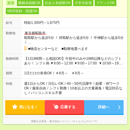
派遣
職種未経験OK
社会人未経験OK
大学生歓迎
ブランクOK
WEB登録・面接OK
時給1,300円～1,875円
給与
東京都昭島市
勤務地
昭島駅から徒歩5分
/
拝島駅から徒歩5分
/
中神駅から徒歩5分
/
…
■物流センターなど ■勤務地選べます
【1日3時間～も相談OK!】午前中のみや18時以降などのシフト
勤務時間
あり！ シフト例 ▼9:00～12:00 ▼9:00～17:00 ▼10:00～19:00
▼18:00～21:00
1日だけの単発OK！＃8月～ ＃9月～
期間
週1日からOK
/
日払いOK
/
40～50代活躍中
/
副業・Wワーク
特徴
OK
/
服装自由
/
シフト勤務
/
10名以上の大量募集
/
電話対応な
し
/
パソコンスキル不要
気になる！
応募する
詳細へ
掲載元企業名
株式会社バイトレ（キャムコムグループ）