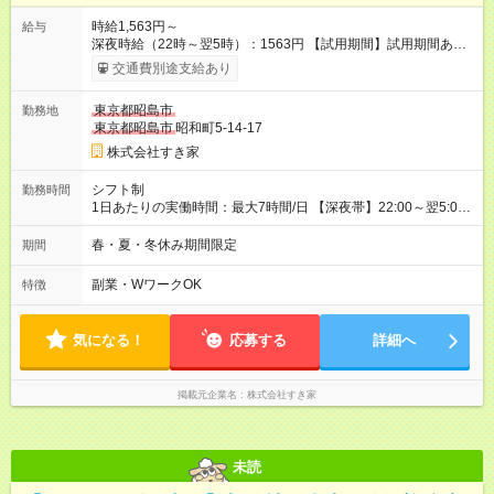
時給1,563円～
給与
深夜時給（22時～翌5時）：1563円 【試用期間】試用期間あり
試用期間の長さ：1ヶ月 雇用形態、給与は本採用時と同じです。
交通費別途支給あり
試用期間の実態は30日（※条件変更なし）ですが、切り上げで
一ヶ月とさせていただきます。 研修制度あり：15時間(研修中も
東京都昭島市
勤務地
同時給）
東京都昭島市
昭和町5-14-17
株式会社すき家
シフト制
勤務時間
1日あたりの実働時間：最大7時間/日 【深夜帯】22:00～翌5:00
週2日～・1日2h～OK◎ ※22:00から翌5:00までは18歳以上の方
のみ勤務可能です（18歳未満の深夜業務禁止のため） ★深夜で
春・夏・冬休み期間限定
期間
も安心して働けます★ すき家では、ワンオペを禁止していま
す。 必ず、2名以上での勤務を行いますので、安心して働けま
副業・WワークOK
特徴
す。
気になる！
応募する
詳細へ
掲載元企業名
株式会社すき家
未読