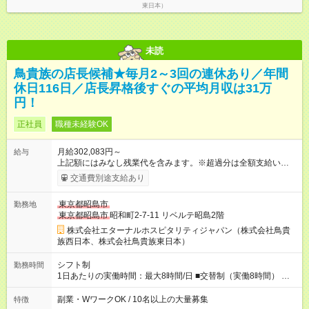
東日本）
未読
鳥貴族の店長候補★毎月2～3回の連休あり／年間
休日116日／店長昇格後すぐの平均月収は31万
円！
正社員
職種未経験OK
月給302,083円～
給与
上記額にはみなし残業代を含みます。※超過分は全額支給いたし
ます。 みなし残業代 51,845円 以上／月 みなし残業時間 30時間
交通費別途支給あり
／月 定額深夜手当（60時間、2万738円～）含む。 それぞれ
超過した場合は追加支給。 ＜トリキの風土＞ ◎平均年齢29歳。
東京都昭島市
勤務地
未経験スタートのメンバーも多いです。 ◎上司との距離が近
東京都昭島市
昭和町2-7-11 リベルテ昭島2階
く、困ったことがあってもマネージャーにすぐ相談できます。
◎女性活躍中！女性管理職登用実績あり！ ◎月1回エリア会議あ
株式会社エターナルホスピタリティジャパン（株式会社鳥貴
り。社長が直接、目標や方針を発表します。 ⇒各店舗の好事例
族西日本、株式会社鳥貴族東日本）
を知れるなど、刺激がたくさん 【試用期間】試用期間なし
シフト制
勤務時間
1日あたりの実働時間：最大8時間/日 ■交替制（実働8時間） ▼
シフト例 ○16：00～翌2：00 ○20：00～翌6：00 ※営業時間は店
舗による。 ＜無断残業は絶対禁止！＞ どうしても必要な時は、
副業・WワークOK / 10名以上の大量募集
特徴