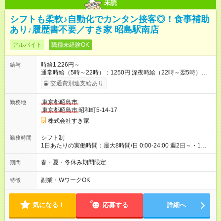
未読
シフトも柔軟♪自動化でカンタン接客◎！食事補助
あり♪履歴書不要／すき家 昭島駅南店
アルバイト
職種未経験OK
時給1,226円～
給与
通常時給（5時～22時）：1250円 深夜時給（22時～翌5時）：
1563円 高校生時給：1226円 【特別手当】早朝手当（5：00-9：
交通費別途支給あり
00）時給+150円 【試用期間】試用期間あり 試用期間の長さ：1
ヶ月 雇用形態、給与は本採用時と同じです。 試用期間の実態は
東京都昭島市
勤務地
30日（※条件変更なし）ですが、切り上げで一ヶ月とさせてい
東京都昭島市
昭和町5-14-17
ただきます。 研修制度あり：15時間(研修中も同時給）
株式会社すき家
シフト制
勤務時間
1日あたりの実働時間：最大8時間/日 0:00-24:00 週2日～・1日
2h～OK ＜シフト例＞ 〇朝帯 5:00-9:00 〇昼帯 9:00-14:00 〇午
後帯 14:00-18:00 〇夜帯 18:00-22:00 〇深夜帯 22:00-翌5:00 基
春・夏・冬休み期間限定
期間
本は固定シフトですが家庭の都合などイレギュラーには対応し
ます♪
副業・WワークOK
特徴
気になる！
応募する
詳細へ