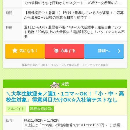
での最初のうちは日勤からのスタート！ ※Wワーク希望の方へ
今ご覧のお仕事で希望する勤務時間と、もう1つのお仕事の勤務
時間。 合計で週40時間を超える場合は応募できません。
【積極採用中！急募！】1年以上勤務している方が多数！ご応募
期間
から最短2～3日後の就業も相談可能です！
週1日からOK
/
履歴書不要
/
40～50代活躍中
/
服装自由
/
シフ
特徴
ト勤務
/
10名以上の大量募集
/
電話対応なし
/
パソコンスキル不
要
気になる！
応募する
詳細へ
掲載元企業名
日研トータルソーシング株式会社 メディカルケア事業部
未読
＼大学生歓迎★／週1・1コマ～OK！「小・中・高
校生対象」得意科目だけOK☆入社前テストなし
アルバイト
職種未経験OK
時給1,462円～1,762円
給与
※上記は「コマ給」の時給換算です ※1コマ1950円～（1授業：
80分）のコマ給制 1コマは授業80分+授業前後の簡単な付随業