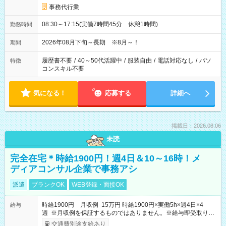
事務代行業
08:30～17:15(実働7時間45分 休憩1時間)
勤務時間
2026年08月下旬～長期 ※8月～！
期間
履歴書不要
/
40～50代活躍中
/
服装自由
/
電話対応なし
/
パソ
特徴
コンスキル不要
気になる！
応募する
詳細へ
掲載日：2026.08.06
未読
完全在宅＊時給1900円！週4日＆10～16時！メ
ディアコンサル企業で事務アシ
派遣
ブランクOK
WEB登録・面接OK
時給1900円 月収例 15万円 時給1900円×実働5h×週4日×4
給与
週 ※月収例を保証するものではありません。※給与即受取りサ
ービス利用可（利用条件有）
交通費別途支給あり