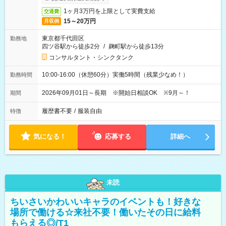
1ヶ月3万円を上限として実費支給
交通費
15～20万円
月収例
東京都千代田区
勤務地
四ツ谷駅から徒歩2分
/
麹町駅から徒歩13分
コンサルタント・シンクタンク
10:00-16:00（休憩60分）実働5時間（残業少なめ！）
勤務時間
2026年09月01日～長期 ※開始日相談OK ※9月～！
期間
履歴書不要
/
服装自由
特徴
気になる！
応募する
詳細へ
未読
ちいさいかわいいキャラのイベントも！好きな
場所で働ける☆来社不要！働いたその日に給料
もらえる◎/T1