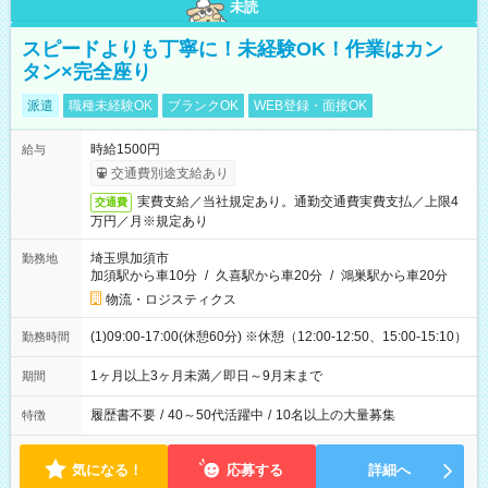
未読
スピードよりも丁寧に！未経験OK！作業はカン
タン×完全座り
派遣
職種未経験OK
ブランクOK
WEB登録・面接OK
時給1500円
給与
交通費別途支給あり
実費支給／当社規定あり。通勤交通費実費支払／上限4
交通費
万円／月※規定あり
埼玉県加須市
勤務地
加須駅から車10分
/
久喜駅から車20分
/
鴻巣駅から車20分
物流・ロジスティクス
(1)09:00-17:00(休憩60分) ※休憩（12:00-12:50、15:00-15:10）
勤務時間
1ヶ月以上3ヶ月未満／即日～9月末まで
期間
履歴書不要
/
40～50代活躍中
/
10名以上の大量募集
特徴
気になる！
応募する
詳細へ