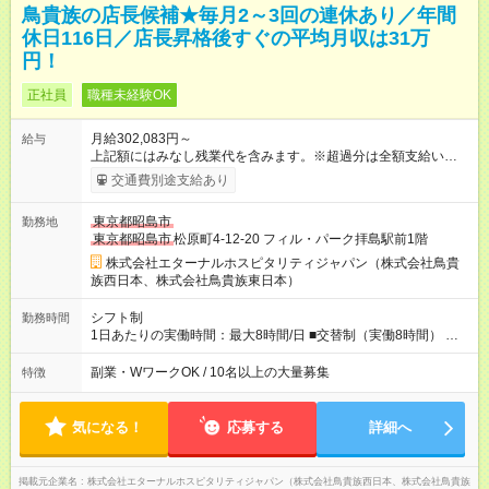
鳥貴族の店長候補★毎月2～3回の連休あり／年間
休日116日／店長昇格後すぐの平均月収は31万
円！
正社員
職種未経験OK
月給302,083円～
給与
上記額にはみなし残業代を含みます。※超過分は全額支給いたし
ます。 みなし残業代 51,845円 以上／月 みなし残業時間 30時間
交通費別途支給あり
／月 定額深夜手当（60時間、2万738円～）含む。 それぞれ
超過した場合は追加支給。 ＜トリキの風土＞ ◎平均年齢29歳。
東京都昭島市
勤務地
未経験スタートのメンバーも多いです。 ◎上司との距離が近
東京都昭島市
松原町4-12-20 フィル・パーク拝島駅前1階
く、困ったことがあってもマネージャーにすぐ相談できます。
◎女性活躍中！女性管理職登用実績あり！ ◎月1回エリア会議あ
株式会社エターナルホスピタリティジャパン（株式会社鳥貴
り。社長が直接、目標や方針を発表します。 ⇒各店舗の好事例
族西日本、株式会社鳥貴族東日本）
を知れるなど、刺激がたくさん 【試用期間】試用期間なし
シフト制
勤務時間
1日あたりの実働時間：最大8時間/日 ■交替制（実働8時間） ※勤
務時間帯は各店舗により異なります。1日1時間程度の残業あ
り。 ▼シフト例 ・16：00～翌2：00 ・11：00～21：00 ・
副業・WワークOK / 10名以上の大量募集
特徴
19：00～翌5：00 ・18：00～翌4：00 ＜無断残業は絶対禁
止！＞ どうしても必要な時は、報告をしてもらっています。
気になる！
応募する
詳細へ
掲載元企業名
株式会社エターナルホスピタリティジャパン（株式会社鳥貴族西日本、株式会社鳥貴族