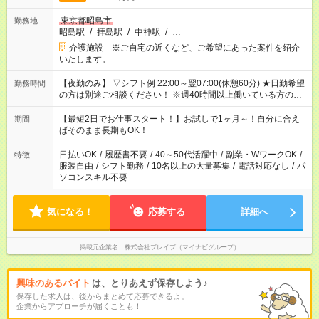
東京都昭島市
勤務地
昭島駅
/
拝島駅
/
中神駅
/
…
介護施設 ※ご自宅の近くなど、ご希望にあった案件を紹介
いたします。
【夜勤のみ】 ▽シフト例 22:00～翌07:00(休憩60分) ★日勤希望
勤務時間
の方は別途ご相談ください！ ※週40時間以上働いている方のW
ワークはNG
【最短2日でお仕事スタート！】お試しで1ヶ月～！自分に合え
期間
ばそのまま長期もOK！
日払いOK
/
履歴書不要
/
40～50代活躍中
/
副業・WワークOK
/
特徴
服装自由
/
シフト勤務
/
10名以上の大量募集
/
電話対応なし
/
パ
ソコンスキル不要
気になる！
応募する
詳細へ
掲載元企業名
株式会社ブレイブ（マイナビグループ）
興味のあるバイト
は、とりあえず保存しよう♪
保存した求人は、後からまとめて応募できるよ。
企業からアプローチが届くことも！