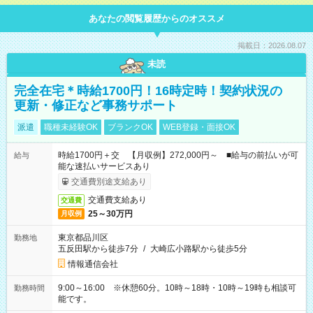
あなたの閲覧履歴からのオススメ
掲載日：2026.08.07
未読
完全在宅＊時給1700円！16時定時！契約状況の
更新・修正など事務サポート
派遣
職種未経験OK
ブランクOK
WEB登録・面接OK
時給1700円＋交 【月収例】272,000円～ ■給与の前払いが可
給与
能な速払いサービスあり
交通費別途支給あり
交通費支給あり
交通費
25～30万円
月収例
東京都品川区
勤務地
五反田駅から徒歩7分
/
大崎広小路駅から徒歩5分
情報通信会社
9:00～16:00 ※休憩60分。10時～18時・10時～19時も相談可
勤務時間
能です。