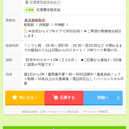
交通費別途支給あり
交通費全額支給
交通費
東京都昭島市
勤務地
昭島駅
/
拝島駅
/
中神駅
/
…
≪自宅からドアtoドアで30分以内！≫ご希望の勤務地を紹介
します。
▽シフト例 ・16:30～翌9:30 ・16:30～翌10:30など ※慣れるま
勤務時間
での最初のうちは日勤からのスタート！ ※Wワーク希望の方へ
複数就業の場合は、合計40時間以内。
【8月中のスタートOK！】2カ月～ ■ご応募から最短2～3日後
期間
に就業が可能です！
週1日からOK
/
履歴書不要
/
40～50代活躍中
/
服装自由
/
シフ
特徴
ト勤務
/
10名以上の大量募集
/
電話対応なし
/
パソコンスキル不
要
気になる！
応募する
詳細へ
掲載元企業名
日研トータルソーシング株式会社 メディカルケア事業部