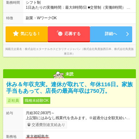
シフト制
勤務時間
1日あたりの実働時間：最大8時間/日 ■交替制（実働8時間） ▼
シフト例 ○16：00～翌2：00 ○20：00～翌6：00 ※営業時間は店
舗による。 ＜無断残業は絶対禁止！＞ どうしても必要な時は、
副業・WワークOK
特徴
報告をしてもらっています。現状は1日1時間程の残業がありま
すが、これをゼロにするのが目標の一つです。
気になる！
応募する
詳細へ
掲載元企業名
株式会社エターナルホスピタリティジャパン（株式会社鳥貴族西日本、株式会社鳥貴族
東日本）
未読
休み＆年収充実。連休が取れて、年休116日。家族
手当もあって、店長の最高年収は750万。
正社員
職種未経験OK
月給302,083円～
給与
上記額にはみなし残業代を含みます。※超過分は全額支給いたし
ます。 みなし残業代 50,716円 以上／月 みなし残業時間 30時間
交通費別途支給あり
／月 定額深夜手当（60時間、2万287円～）含む。 それぞれ
超過した場合は追加支給。 ＜トリキの風土＞ ◎平均年齢29歳。
東京都昭島市
勤務地
未経験スタートのメンバーも多いです。 ◎上司との距離が近