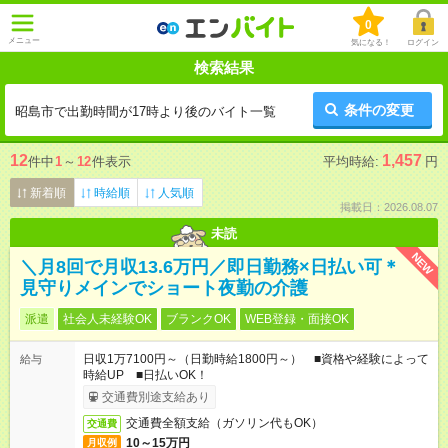
0
メニュー
気になる！
ログイン
検索結果
条件の変更
昭島市で出勤時間が17時より後のバイト一覧
12
1,457
件中
1
～
12
件表示
平均時給:
円
新着順
時給順
人気順
掲載日：2026.08.07
未読
NEW
＼月8回で月収13.6万円／即日勤務×日払い可＊
見守りメインでショート夜勤の介護
派遣
社会人未経験OK
ブランクOK
WEB登録・面接OK
日収1万7100円～（日勤時給1800円～） ■資格や経験によって
給与
時給UP ■日払いOK！
交通費別途支給あり
交通費全額支給（ガソリン代もOK）
交通費
10～15万円
月収例