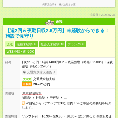
掲載元企業名
株式会社すき家
掲載日：2026.07.31
未読
【週2回＆夜勤日収2.6万円】未経験からできる！
施設で見守り
派遣
職種未経験OK
社会人未経験OK
ブランクOK
WEB登録・面接OK
日収2.6万円：時給1400円×8h＋残業割増（時給1.25×8h）+深夜
給与
割増（時給0.25×5h）
交通費別途支給あり
交通費全額支給
交通費
20～25万円
月収例
東京都昭島市
勤務地
昭島駅
/
拝島駅
/
中神駅
/
…
≪自宅からドアtoドアで30分以内！≫ご希望の勤務地を紹介
します。
▽シフト例 ・16:30～翌9:30 ・16:30～翌10:30など ※慣れるま
勤務時間