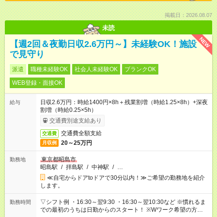
掲載日：2026.08.07
未読
NEW
【週2回＆夜勤日収2.6万円～】未経験OK！施設
で見守り
派遣
職種未経験OK
社会人未経験OK
ブランクOK
WEB登録・面接OK
日収2.6万円：時給1400円×8h＋残業割増（時給1.25×8h）+深夜
給与
割増（時給0.25×5h）
交通費別途支給あり
交通費全額支給
交通費
20～25万円
月収例
東京都昭島市
勤務地
昭島駅
/
拝島駅
/
中神駅
/
…
≪自宅からドアtoドアで30分以内！≫ご希望の勤務地を紹介
します。
▽シフト例 ・16:30～翌9:30 ・16:30～翌10:30など ※慣れるま
勤務時間
での最初のうちは日勤からのスタート！ ※Wワーク希望の方へ