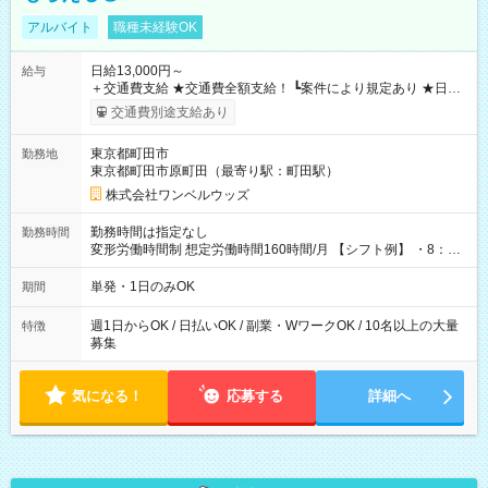
アルバイト
職種未経験OK
日給13,000円～
給与
＋交通費支給 ★交通費全額支給！ ┗案件により規定あり ★日払
いOK！（規定あり） ┗働いたその日に現金GET♪ お仕事後はコ
交通費別途支給あり
ンビニATMから 日払い分を引き落とせます！ 【試用期間】試
用期間なし
東京都町田市
勤務地
東京都町田市原町田（最寄り駅：町田駅）
株式会社ワンベルウッズ
勤務時間は指定なし
勤務時間
変形労働時間制 想定労働時間160時間/月 【シフト例】 ・8：00
～21：00
単発・1日のみOK
期間
週1日からOK / 日払いOK / 副業・WワークOK / 10名以上の大量
特徴
募集
気になる！
応募する
詳細へ