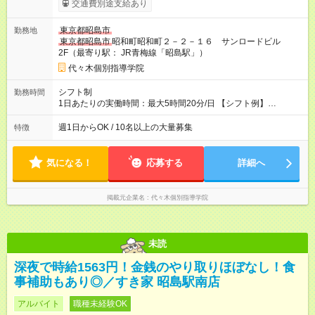
交通費別途支給あり
務です ◎大学受験英語・数3C・物理・化学担当の場合、1コ
マ2350円 【試用期間】試用期間あり 試用期間の長さ：2ヶ月 雇
東京都昭島市
勤務地
用形態、給与は本採用時と同じです。
東京都昭島市
昭和町昭和町２－２－１６ サンロードビル
2F（最寄り駅： JR青梅線「昭島駅」）
代々木個別指導学院
シフト制
勤務時間
1日あたりの実働時間：最大5時間20分/日 【シフト例】
◆ 17:00~21:30 ◆ 18:40~21:30 ◆ 20:10~21:30 ※上記は授業時間
です ◎1日3コマまで入ることができます ◎季節講習は12:30~ 予
週1日からOK / 10名以上の大量募集
特徴
定に合わせてスケジュールを組み直すのでお気軽にシフトはご
相談くださいね◎
気になる！
応募する
詳細へ
掲載元企業名
代々木個別指導学院
未読
深夜で時給1563円！金銭のやり取りほぼなし！食
事補助もあり◎／すき家 昭島駅南店
アルバイト
職種未経験OK