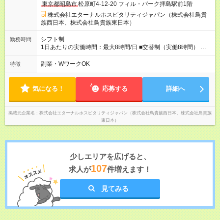
東京都昭島市
松原町4-12-20 フィル・パーク拝島駅前1階
く、困ったことがあってもマネージャーにすぐ相談できます。
◎女性活躍中！女性管理職登用実績あり！ ◎月1回エリア会議あ
株式会社エターナルホスピタリティジャパン（株式会社鳥貴
り。社長が直接、目標や方針を発表します。 ⇒各店舗の好事例
族西日本、株式会社鳥貴族東日本）
を知れるなど、刺激がたくさん 【試用期間】試用期間なし
シフト制
勤務時間
1日あたりの実働時間：最大8時間/日 ■交替制（実働8時間） ▼
シフト例 ○16：00～翌2：00 ○20：00～翌6：00 ※営業時間は店
舗による。 ＜無断残業は絶対禁止！＞ どうしても必要な時は、
副業・WワークOK
特徴
報告をしてもらっています。現状は1日1時間程の残業がありま
すが、これをゼロにするのが目標の一つです。
気になる！
応募する
詳細へ
掲載元企業名
株式会社エターナルホスピタリティジャパン（株式会社鳥貴族西日本、株式会社鳥貴族
東日本）
少しエリアを広げると、
107
求人が
件増えます！
見てみる