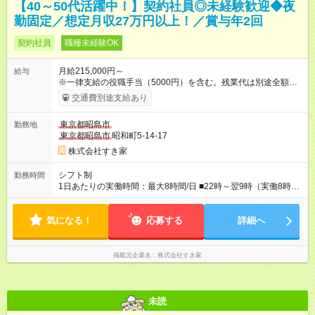
【40～50代活躍中！】契約社員◎未経験歓迎◆夜
勤固定／想定月収27万円以上！／賞与年2回
契約社員
職種未経験OK
月給215,000円～
給与
※一律支給の役職手当（5000円）を含む。残業代は別途全額支
給。 ※深夜勤務手当は、残業時間等により変動します。 ※想定
交通費別途支給あり
月収27万円以上 ※最大4回昇給のチャンスあり ※賞与年2回支給
【試用期間】試用期間なし
東京都昭島市
勤務地
東京都昭島市
昭和町5-14-17
株式会社すき家
シフト制
勤務時間
1日あたりの実働時間：最大8時間/日 ■22時～翌9時（実働8時
間） ※上記はあくまでも一例です。店舗により、時間が前後す
る場合・残業がある場合があります。 ★0時～9時は必ず2名以上
気になる！
のシフトを組んでいます。 ★各店舗のサポートのために本社に
応募する
詳細へ
「24時間対応」の専門部署があります。
掲載元企業名
株式会社すき家
未読