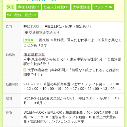
派遣
職種未経験OK
社会人未経験OK
大学生歓迎
ブランクOK
WEB登録・面接OK
時給1500円 ■現金日払いもOK（規定あり）
給与
交通費別途支給あり
一部支給 ※登録後、選んだお仕事によって条件が異なる
交通費
ことがあります
東京都府中市
勤務地
府中(東京都)駅から徒歩5分
/
東府中駅から徒歩5分
/
分倍河原
駅から徒歩5分
/
…
大手物流会社（年齢不問／「無理なく続けられる」と好評の
職場です！）
9:00～18:00 希望の時間帯を選べます！ ＜シフト例＞ ・8：30
勤務時間
～12：00 ・10：00～19：00 ・17：00～22：00 ・13：00～
22：00 ・22：00～翌6：00 など
≪急募≫1日のみの単発からOK！ 即日スタートもOK！ ＃7
期間
月～ ＃8月～
週1日からOK
/
日払いOK
/
履歴書不要
/
40～50代活躍中
/
副
特徴
業・WワークOK
/
服装自由
/
シフト勤務
/
10名以上の大量募
集
/
電話対応なし
/
パソコンスキル不要