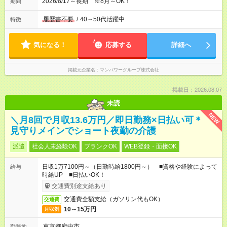
2026/8/17～長期 ※8月～OK！
期間
履歴書不要
/
40～50代活躍中
特徴
気になる！
応募する
詳細へ
掲載元企業名
マンパワーグループ株式会社
掲載日：2026.08.07
未読
NEW
＼月8回で月収13.6万円／即日勤務×日払い可＊
見守りメインでショート夜勤の介護
派遣
社会人未経験OK
ブランクOK
WEB登録・面接OK
日収1万7100円～（日勤時給1800円～） ■資格や経験によって
給与
時給UP ■日払いOK！
交通費別途支給あり
交通費全額支給（ガソリン代もOK）
交通費
10～15万円
月収例
東京都府中市
勤務地