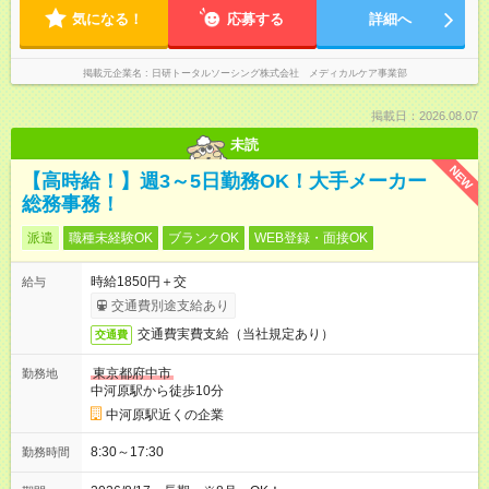
気になる！
応募する
詳細へ
掲載元企業名
日研トータルソーシング株式会社 メディカルケア事業部
掲載日：2026.08.07
未読
NEW
【高時給！】週3～5日勤務OK！大手メーカー
総務事務！
派遣
職種未経験OK
ブランクOK
WEB登録・面接OK
時給1850円＋交
給与
交通費別途支給あり
交通費実費支給（当社規定あり）
交通費
東京都府中市
勤務地
中河原駅から徒歩10分
中河原駅近くの企業
8:30～17:30
勤務時間