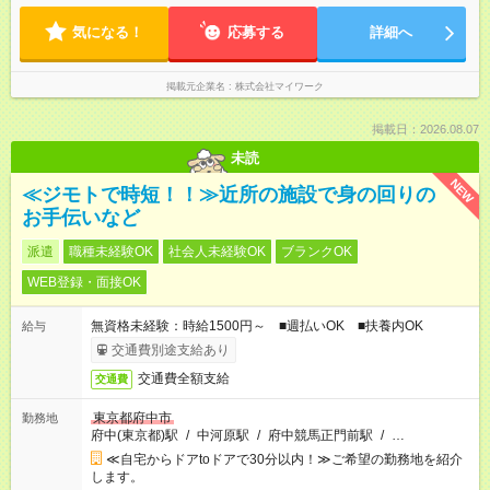
気になる！
応募する
詳細へ
掲載元企業名
株式会社マイワーク
掲載日：2026.08.07
未読
NEW
≪ジモトで時短！！≫近所の施設で身の回りの
お手伝いなど
派遣
職種未経験OK
社会人未経験OK
ブランクOK
WEB登録・面接OK
無資格未経験：時給1500円～ ■週払いOK ■扶養内OK
給与
交通費別途支給あり
交通費全額支給
交通費
東京都府中市
勤務地
府中(東京都)駅
/
中河原駅
/
府中競馬正門前駅
/
…
≪自宅からドアtoドアで30分以内！≫ご希望の勤務地を紹介
します。