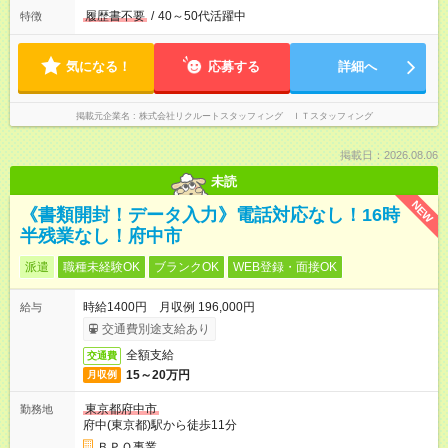
履歴書不要
/
40～50代活躍中
特徴
気になる！
応募する
詳細へ
掲載元企業名
株式会社リクルートスタッフィング ＩＴスタッフィング
掲載日：2026.08.06
未読
NEW
《書類開封！データ入力》電話対応なし！16時
半残業なし！府中市
派遣
職種未経験OK
ブランクOK
WEB登録・面接OK
時給1400円 月収例 196,000円
給与
交通費別途支給あり
全額支給
交通費
15～20万円
月収例
東京都府中市
勤務地
府中(東京都)駅から徒歩11分
ＢＰＯ事業