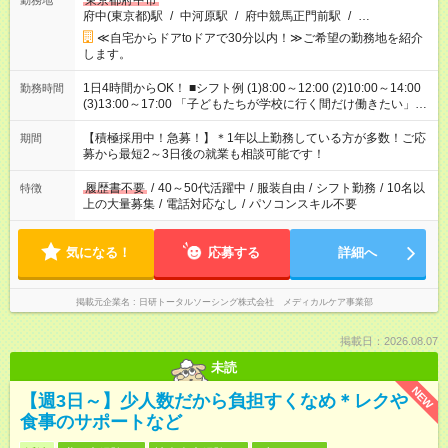
東京都府中市
勤務地
府中(東京都)駅
/
中河原駅
/
府中競馬正門前駅
/
…
≪自宅からドアtoドアで30分以内！≫ご希望の勤務地を紹介
します。
1日4時間からOK！ ■シフト例 (1)8:00～12:00 (2)10:00～14:00
勤務時間
(3)13:00～17:00 「子どもたちが学校に行く間だけ働きたい」
「余裕を持って夕飯の準備がしたい」 「午前中は働いて、午後
はプライベートの時間にしたい」 など、ご希望を教えてくださ
【積極採用中！急募！】＊1年以上勤務している方が多数！ご応
期間
いね。 ※Wワーク希望の方へ 今ご覧のお仕事で希望する勤務時
募から最短2～3日後の就業も相談可能です！
間と、もう1つのお仕事の勤務時間。 合計で週40時間を超える
場合は応募できません。
履歴書不要
/
40～50代活躍中
/
服装自由
/
シフト勤務
/
10名以
特徴
上の大量募集
/
電話対応なし
/
パソコンスキル不要
気になる！
応募する
詳細へ
掲載元企業名
日研トータルソーシング株式会社 メディカルケア事業部
掲載日：2026.08.07
未読
NEW
【週3日～】少人数だから負担すくなめ＊レクや
食事のサポートなど