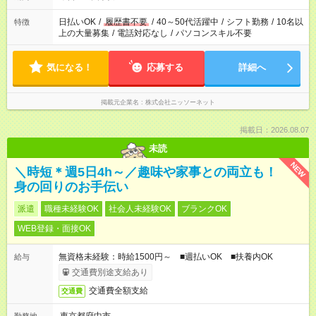
日払いOK
/
履歴書不要
/
40～50代活躍中
/
シフト勤務
/
10名以
特徴
上の大量募集
/
電話対応なし
/
パソコンスキル不要
気になる！
応募する
詳細へ
掲載元企業名
株式会社ニッソーネット
掲載日：2026.08.07
未読
NEW
＼時短＊週5日4h～／趣味や家事との両立も！
身の回りのお手伝い
派遣
職種未経験OK
社会人未経験OK
ブランクOK
WEB登録・面接OK
無資格未経験：時給1500円～ ■週払いOK ■扶養内OK
給与
交通費別途支給あり
交通費全額支給
交通費