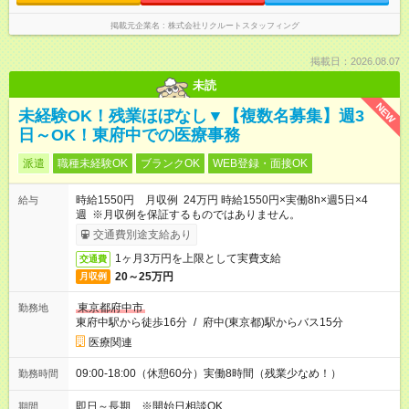
掲載元企業名
株式会社リクルートスタッフィング
掲載日：2026.08.07
未読
NEW
未経験OK！残業ほぼなし▼【複数名募集】週3
日～OK！東府中での医療事務
派遣
職種未経験OK
ブランクOK
WEB登録・面接OK
時給1550円 月収例 24万円 時給1550円×実働8h×週5日×4
給与
週 ※月収例を保証するものではありません。
交通費別途支給あり
1ヶ月3万円を上限として実費支給
交通費
20～25万円
月収例
東京都府中市
勤務地
東府中駅から徒歩16分
/
府中(東京都)駅からバス15分
医療関連
09:00-18:00（休憩60分）実働8時間（残業少なめ！）
勤務時間
即日～長期 ※開始日相談OK
期間