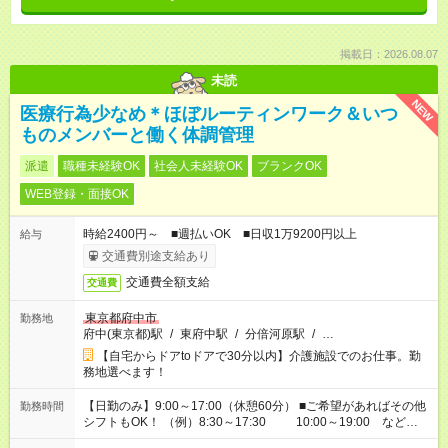
掲載日：2026.08.07
未読
NEW
医療行為少なめ＊ほぼルーティンワーク＆いつ
ものメンバーと働く体調管理
派遣
職種未経験OK
社会人未経験OK
ブランクOK
WEB登録・面接OK
時給2400円～ ■週払いOK ■日収1万9200円以上
給与
交通費別途支給あり
交通費全額支給
交通費
東京都府中市
勤務地
府中(東京都)駅
/
東府中駅
/
分倍河原駅
/
…
【自宅からドアtoドアで30分以内】介護施設でのお仕事。勤
務地選べます！
【日勤のみ】9:00～17:00（休憩60分） ■ご希望があればその他
勤務時間
シフトもOK！ （例）8:30～17:30 10:00～19:00 など
「家族とお休みを合わせたい」 「できれば残業はしたくない」