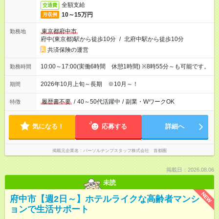
全額支給
交通費
10～15万円
月収例
東京都府中市
勤務地
府中(東京都)駅から徒歩10分
/
北府中駅から徒歩10分
共済保険の運営
10:00～17:00(実働6時間 休憩1時間) ※8時55分～も可能です。
勤務時間
2026年10月上旬～長期 ※10月～！
期間
履歴書不要
/
40～50代活躍中
/
副業・WワークOK
特徴
気になる！
応募する
詳細へ
掲載元企業名
パーソルテンプスタッフ株式会社 首都圏
掲載日：2026.08.06
未読
NEW
府中市【週2日～】ホテルライクな高齢者マンシ
ョンで生活サポート