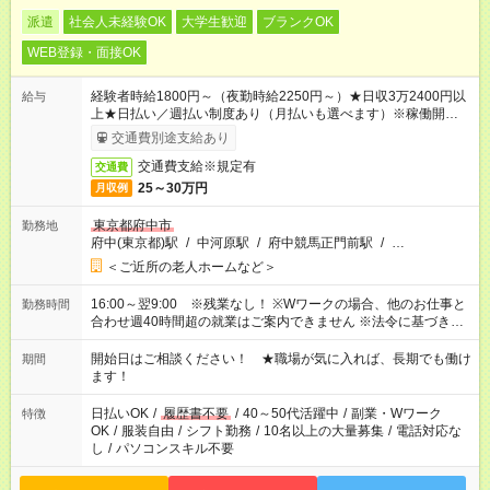
派遣
社会人未経験OK
大学生歓迎
ブランクOK
WEB登録・面接OK
経験者時給1800円～（夜勤時給2250円～）★日収3万2400円以
給与
上★日払い／週払い制度あり（月払いも選べます）※稼働開始時
は手続き完了次第のお支払いとなります。
交通費別途支給あり
交通費支給※規定有
交通費
25～30万円
月収例
東京都府中市
勤務地
府中(東京都)駅
/
中河原駅
/
府中競馬正門前駅
/
…
＜ご近所の老人ホームなど＞
16:00～翌9:00 ※残業なし！ ※Wワークの場合、他のお仕事と
勤務時間
合わせ週40時間超の就業はご案内できません ※法令に基づき、
週20時間以上勤務は社会保険への加入対象となります ※労働者
派遣法（日雇い派遣の原則禁止）により、短時間・短期間の就
開始日はご相談ください！ ★職場が気に入れば、長期でも働け
期間
業はご案内が難しい場合があります
ます！
日払いOK
/
履歴書不要
/
40～50代活躍中
/
副業・Wワーク
特徴
OK
/
服装自由
/
シフト勤務
/
10名以上の大量募集
/
電話対応な
し
/
パソコンスキル不要