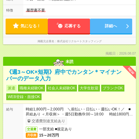
履歴書不要
特徴
気になる！
応募する
詳細へ
掲載元企業名
株式会社リクルートスタッフィング
掲載日：2026.08.07
未読
NEW
《週3～OK×短期》府中でカンタン＊マイナン
バーのデータ入力
派遣
職種未経験OK
社会人未経験OK
大学生歓迎
ブランクOK
WEB登録・面接OK
時給1,800円～2,000円 ＼前払い・日払い・週払いOK！／ ■
給与
昇給あり ＜月収例＞ ・週5日勤務/9:00～18:00 時給1800円×8
時間×22日 ＝月収31万6,800円
交通費別途支給あり
一部支給 ■規定あり
交通費
15～20万円
月収例