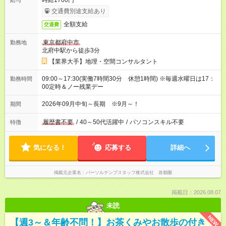
時給1700円
給与
交通費別途支給あり
全額支給
交通費
東京都府中市
勤務地
北府中駅から徒歩3分
【業界大手】地理・空間コンサルタント
09:00～17:30(実働7時間30分 休憩1時間) ※毎週水曜日は17：
勤務時間
00定時＆ノー残業デー
2026年09月中旬～長期 ※9月～！
期間
履歴書不要
/
40～50代活躍中
/
パソコンスキル不要
特徴
気になる！
応募する
詳細へ
掲載元企業名
パーソルテンプスタッフ株式会社 首都圏
掲載日：2026.08.07
未読
NEW
【週3～＆年齢不問！】お茶くみやお散歩の付き