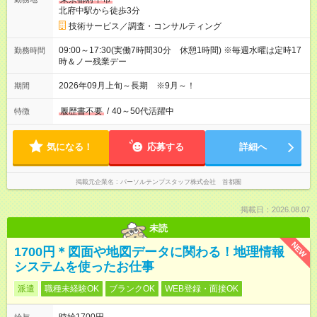
北府中駅から徒歩3分
技術サービス／調査・コンサルティング
09:00～17:30(実働7時間30分 休憩1時間) ※毎週水曜は定時17
勤務時間
時＆ノー残業デー
2026年09月上旬～長期 ※9月～！
期間
履歴書不要
/
40～50代活躍中
特徴
気になる！
応募する
詳細へ
掲載元企業名
パーソルテンプスタッフ株式会社 首都圏
掲載日：2026.08.07
未読
NEW
1700円＊図面や地図データに関わる！地理情報
システムを使ったお仕事
派遣
職種未経験OK
ブランクOK
WEB登録・面接OK