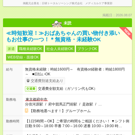
掲載元企業名
日研トータルソーシング株式会社 メディカルケア事業部
掲載日：2026.08.07
未読
NEW
≪時短歓迎！≫おばあちゃんの買い物付き添い
もお仕事の一つ！＊無資格・未経験OK
派遣
職種未経験OK
社会人未経験OK
ブランクOK
WEB登録・面接OK
無資格未経験：時給1600円～ 有資格or経験者：時給1800円
給与
～ ■日払いOK
交通費別途支給あり
交通費全額支給（ガソリン代もOK）
交通費
東京都府中市
勤務地
分倍河原駅
/
府中競馬正門前駅
/
是政駅
/
…
【勤務地選べます！】グループホーム
【1日5時間～OK】ご希望の時間をご相談ください！ ▼シフト例
勤務時間
日勤 9:00～18:00 早番 7:00～16:00 遅番 10:00～19:00 時
短 10:00～15:00 上記はあくまで一例です。 「夕方までには帰宅