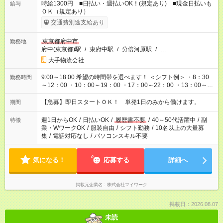
時給1300円 ■日払い・週払いOK！(規定あり) ■現金日払いも
給与
ＯＫ（規定あり）
交通費別途支給あり
東京都府中市
勤務地
府中(東京都)駅
/
東府中駅
/
分倍河原駅
/
…
大手物流会社
9:00～18:00 希望の時間帯を選べます！ ＜シフト例＞ ・8：30
勤務時間
～12：00 ・10：00～19：00 ・17：00～22：00 ・13：00～
22：00 ・22：00～翌6：00 など
【急募】即日スタートＯＫ！ 単発1日のみから働けます。
期間
週1日からOK
/
日払いOK
/
履歴書不要
/
40～50代活躍中
/
副
特徴
業・WワークOK
/
服装自由
/
シフト勤務
/
10名以上の大量募
集
/
電話対応なし
/
パソコンスキル不要
気になる！
応募する
詳細へ
掲載元企業名
株式会社マイワーク
掲載日：2026.08.07
未読