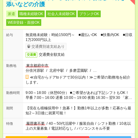
添いなどの介護
派遣
職種未経験OK
社会人未経験OK
ブランクOK
WEB登録・面接OK
無資格未経験：時給1500円～ ■週払いOK ■扶養内OK ■日収
給与
1万2000円以上
交通費別途支給あり
交通費全額支給
交通費
東京都府中市
勤務地
分倍河原駅
/
北府中駅
/
多磨霊園駅
/
…
≪自宅からドアtoドアで30分以内！≫ご希望の勤務地を紹介
します。
9:00～18:00（休憩60分） ■ご希望があれば下記シフトもOK！
勤務時間
早番 7:00～16:00 遅番 10:00～19:00 夜勤 16:30～翌9:30 「家族
と休みを合わせたい」 「余裕を持って夕飯の準備がしたい」
「できれば残業はしたくない」 など、ご希望を教えてください
【現在も積極採用中！急募！】勤務1年以上が多数！応募から最
期間
ね。 ※Wワーク希望の方へ 今ご覧のお仕事で希望する勤務時間
短2～3日後に就業可能！
と、もう1つのお仕事の勤務時間。 合計で週40時間を超える場
合は応募できません。
履歴書不要
/
40～50代活躍中
/
服装自由
/
シフト勤務
/
10名以
特徴
上の大量募集
/
電話対応なし
/
パソコンスキル不要