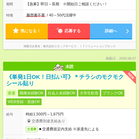
【急募】即日～長期 ※開始日ご相談ください！
期間
履歴書不要
/
40～50代活躍中
特徴
気になる！
応募する
詳細へ
掲載元企業名
株式会社スタッフサービス ＩＴソリューションブロック
掲載日：2026.08.07
未読
NEW
《単発1日OK！日払い可》＊チラシのモクモク
シール貼り
派遣
職種未経験OK
社会人未経験OK
大学生歓迎
ブランクOK
WEB登録・面接OK
時給1,500円～1,875円
給与
交通費別途支給あり
■ 交通費規定内支給 ※派遣先による
交通費