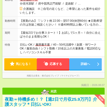
分倍河原駅
/
府中競馬正門前駅
/
是政駅
/
…
介護施設 ※ご自宅の近くなど、ご希望にあった案件を紹介
いたします。
【夜勤のみ】 ▽シフト例 22:00～翌07:00(休憩60分) ★日勤希望
勤務時間
の方は別途ご相談ください！ ※週40時間以上働いている方のW
ワークはNG
【最短2日でお仕事スタート！】お試しで1ヶ月～！自分に合え
期間
ばそのまま長期もOK！
日払いOK
/
履歴書不要
/
40～50代活躍中
/
副業・Wワーク
特徴
OK
/
服装自由
/
シフト勤務
/
10名以上の大量募集
/
電話対応な
し
/
パソコンスキル不要
気になる！
応募する
詳細へ
掲載元企業名
株式会社ブレイブ（マイナビグループ）
掲載日：2026.08.07
未読
NEW
夜勤＝待機多め！？【週2日で月収25.9万円】介
護スタッフ＊日払いOK!