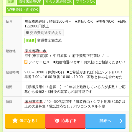
派遣
職種未経験OK
社会人未経験OK
ブランクOK
WEB登録・面接OK
無資格未経験：時給1500円～ ■週払いOK ■扶養内OK ■日収
給与
1万2000円以上
交通費別途支給あり
交通費全額支給
交通費
東京都府中市
勤務地
府中(東京都)駅
/
中河原駅
/
府中競馬正門前駅
/
…
デイサービス ■勤務地選べます！お気軽にご相談ください！
9:00～18:00（休憩60分） ■ご希望があれば下記シフトもOK！
勤務時間
早番 7:00～16:00 遅番 10:00～19:00 「家族と休みを合わせた
い」 「余裕を持って夕飯の準備がしたい」 「できれば残業はし
たくない」 など、ご希望を教えてくださいね。 ※Wワーク希望
【積極採用中！急募！】＊1年以上勤務している方が多数！ご応
期間
の方へ 今ご覧のお仕事で希望する勤務時間と、もう1つのお仕事
募から最短2～3日後の就業も相談可能です！
の勤務時間。 合計で週40時間を超える場合は応募できません。
履歴書不要
/
40～50代活躍中
/
服装自由
/
シフト勤務
/
10名以
特徴
上の大量募集
/
電話対応なし
/
パソコンスキル不要
気になる！
応募する
詳細へ