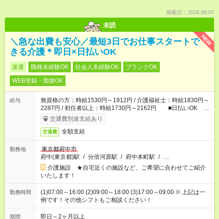
掲載日：2026.08.07
未読
NEW
＼急な出費も安心／最短3日でお仕事スタートで
きる介護＊即日×日払いOK
派遣
職種未経験OK
社会人未経験OK
ブランクOK
WEB登録・面接OK
無資格の方：時給1530円～1912円 / 介護福祉士：時給1830円～
給与
2287円 / 初任者以上：時給1730円～2162円 ■日払いOK ■
日収例：1万2240円（時給1530円×8h）
交通費別途支給あり
全額支給
交通費
東京都府中市
勤務地
府中(東京都)駅
/
分倍河原駅
/
府中本町駅
/
…
介護施設 ★自宅近くの施設など、ご希望に合わせてご紹介
いたします！
(1)07:00～16:00 (2)09:00～18:00 (3)17:00～09:00 ※ 上記は一
勤務時間
例です！その他シフトもご相談ください！
即日～2ヶ月以上
期間