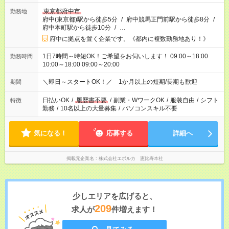
東京都府中市
勤務地
府中(東京都)駅から徒歩5分
/
府中競馬正門前駅から徒歩8分
/
府中本町駅から徒歩10分
/
…
府中に拠点を置く企業です。《都内に複数勤務地あり！》
1日7時間～時短OK！ご希望をお伺いします！ 09:00～18:00
勤務時間
10:00～18:00 09:00～20:00
＼即日～スタートOK！／ 1か月以上の短期/長期も歓迎
期間
日払いOK
/
履歴書不要
/
副業・WワークOK
/
服装自由
/
シフト
特徴
勤務
/
10名以上の大量募集
/
パソコンスキル不要
気になる！
応募する
詳細へ
掲載元企業名
株式会社エボルカ 恵比寿本社
少しエリアを広げると、
209
求人が
件増えます！