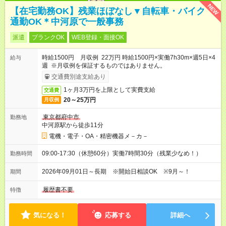
NEW
【在宅勤務OK】残業ほぼなし▼自転車・バイク
通勤OK＊中河原で一般事務
派遣
ブランクOK
WEB登録・面接OK
時給1500円 月収例 22万円 時給1500円×実働7h30m×週5日×4
給与
週 ※月収例を保証するものではありません。
交通費別途支給あり
1ヶ月3万円を上限として実費支給
交通費
20～25万円
月収例
東京都府中市
勤務地
中河原駅から徒歩11分
電機・電子・OA・精密機器メ－カ－
09:00-17:30（休憩60分）実働7時間30分（残業少なめ！）
勤務時間
2026年09月01日～長期 ※開始日相談OK ※9月～！
期間
履歴書不要
特徴
気になる！
応募する
詳細へ