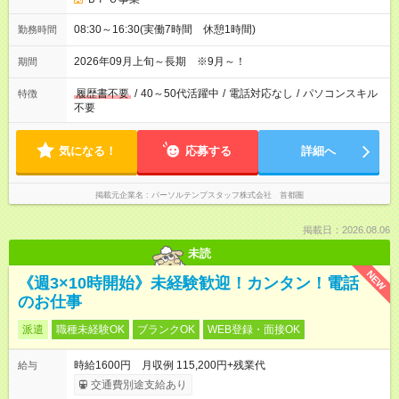
08:30～16:30(実働7時間 休憩1時間)
勤務時間
2026年09月上旬～長期 ※9月～！
期間
履歴書不要
/
40～50代活躍中
/
電話対応なし
/
パソコンスキル
特徴
不要
気になる！
応募する
詳細へ
掲載元企業名
パーソルテンプスタッフ株式会社 首都圏
掲載日：2026.08.06
未読
NEW
《週3×10時開始》未経験歓迎！カンタン！電話
のお仕事
派遣
職種未経験OK
ブランクOK
WEB登録・面接OK
時給1600円 月収例 115,200円+残業代
給与
交通費別途支給あり