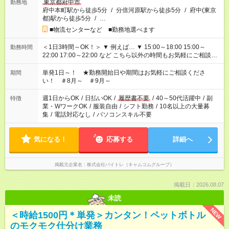
東京都府中市
勤務地
府中本町駅から徒歩5分
/
分倍河原駅から徒歩5分
/
府中(東京
都)駅から徒歩5分
/
…
■物流センターなど ■勤務地選べます
＜1日3時間～OK！＞ ▼ 例えば… ▼ 15:00～18:00 15:00～
勤務時間
22:00 17:00～22:00 など こちら以外の時間もお気軽にご相談く
ださい！
単発1日～！ ★勤務開始日や期間はお気軽にご相談くださ
期間
い！ ＃8月～ ＃9月～
週1日からOK
/
日払いOK
/
履歴書不要
/
40～50代活躍中
/
副
特徴
業・WワークOK
/
服装自由
/
シフト勤務
/
10名以上の大量募
集
/
電話対応なし
/
パソコンスキル不要
気になる！
応募する
詳細へ
掲載元企業名
株式会社バイトレ（キャムコムグループ）
掲載日：2026.08.07
未読
NEW
＜時給1500円＊単発＞カンタン！ペットボトル
のモクモク仕分け業務