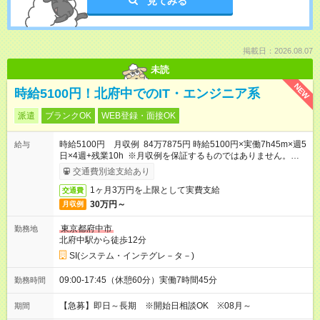
見てみる
掲載日：2026.08.07
未読
NEW
時給5100円！北府中でのIT・エンジニア系
派遣
ブランクOK
WEB登録・面接OK
時給5100円 月収例 84万7875円 時給5100円×実働7h45m×週5
給与
日×4週+残業10h ※月収例を保証するものではありません。※給
与即受取りサービス利用可（利用条件有）
交通費別途支給あり
1ヶ月3万円を上限として実費支給
交通費
30万円～
月収例
東京都府中市
勤務地
北府中駅から徒歩12分
SI(システム・インテグレ－タ－)
09:00-17:45（休憩60分）実働7時間45分
勤務時間
【急募】即日～長期 ※開始日相談OK ※08月～
期間