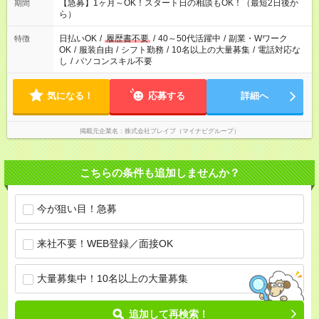
しておきたい」 「朝はゆっくりのスタートがいい」 「お昼の時
【急募】1ヶ月～OK！スタート日の相談もOK！（最短2日後か
期間
間を有効に使いたい」 など、ご希望があれば教えてください
ら）
ね。
日払いOK
/
履歴書不要
/
40～50代活躍中
/
副業・Wワーク
特徴
OK
/
服装自由
/
シフト勤務
/
10名以上の大量募集
/
電話対応な
し
/
パソコンスキル不要
気になる！
応募する
詳細へ
掲載元企業名
株式会社ブレイブ（マイナビグループ）
こちらの条件も追加しませんか？
今が狙い目！急募
来社不要！WEB登録／面接OK
大量募集中！10名以上の大量募集
追加して再検索！