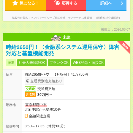
気になる！
応募する
詳細へ
掲載元企業名
マンパワーグループ株式会社 ケアサービス事業部 （医療福祉介護関連）
掲載日：2026.08.07
未読
NEW
時給2650円！〈金融系システム運用保守〉障害
対応と基盤機能開発
派遣
社会人未経験OK
ブランクOK
WEB登録・面接OK
時給2650円+交 【月収例】41万750円
給与
交通費別途支給あり
交通費支給
交通費
30万円～
月収例
東京都府中市
勤務地
北府中駅から徒歩10分
金融関連企業
8:50～17:35（休憩:60分）
勤務時間