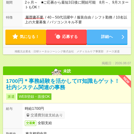
など、あなたのご希望に沿ったお仕事をご紹介します！ ※Wワ
2ヶ月～ ■ご応募から最短3日後に開始可能 8月～、9月スター
期間
ーク希望の方へ 今ご覧のお仕事で希望する勤務時間と、もう1つ
トもOK！
のお仕事の勤務時間。 合計で週40時間を超える場合は応募でき
ません
履歴書不要
/
40～50代活躍中
/
服装自由
/
シフト勤務
/
10名以
特徴
上の大量募集
/
パソコンスキル不要
気になる！
応募する
詳細へ
掲載元企業名
日研トータルソーシング株式会社 メディカルケア事業部 ナース派遣
掲載日：2026.08.07
未読
NEW
1700円＊事務経験を活かしてIT知識もゲット！
社内システム関連の事務
派遣
WEB登録・面接OK
時給1700円
給与
交通費別途支給あり
全額支給
交通費
東京都府中市
勤務地