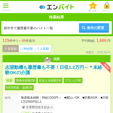
0
メニュー
気になる！
ログイン
検索結果
条件の変更
府中市で履歴書不要のバイト一覧
115
1,666
件中
1
～
50
件表示
平均時給:
円
新着順
時給順
人気順
掲載日：2026.08.07
未読
NEW
志望動機も履歴書も不要！日収1.2万円～＊未経
験OKの介護
派遣
職種未経験OK
社会人未経験OK
ブランクOK
WEB登録・面接OK
無資格未経験：時給1500円～ ■週払いOK ■扶養内OK ■日収
給与
1万2000円以上
交通費別途支給あり