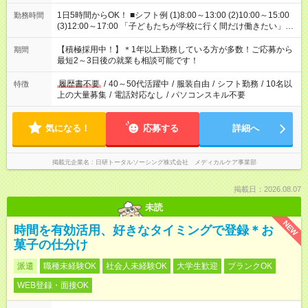
1日5時間からOK！ ■シフト例 (1)8:00～13:00 (2)10:00～15:00
勤務時間
(3)12:00～17:00 「子どもたちが学校に行く間だけ働きたい」
「余裕を持って夕飯の準備がしたい」 「午前中は働いて、午後
はプライベートの時間にしたい」 など、ご希望を教えてくださ
【積極採用中！】＊1年以上勤務している方が多数！ご応募から
期間
いね。 ※Wワーク希望の方へ 今ご覧のお仕事で希望する勤務時
最短2～3日後の就業も相談可能です！
間と、もう1つのお仕事の勤務時間。 合計で週40時間を超える
場合は応募できません。
履歴書不要
/
40～50代活躍中
/
服装自由
/
シフト勤務
/
10名以
特徴
上の大量募集
/
電話対応なし
/
パソコンスキル不要
気になる！
応募する
詳細へ
掲載元企業名
日研トータルソーシング株式会社 メディカルケア事業部
掲載日：2026.08.07
未読
NEW
時間を有効活用、好きなタイミングで登録＊お
菓子の仕分け
派遣
職種未経験OK
社会人未経験OK
大学生歓迎
ブランクOK
WEB登録・面接OK