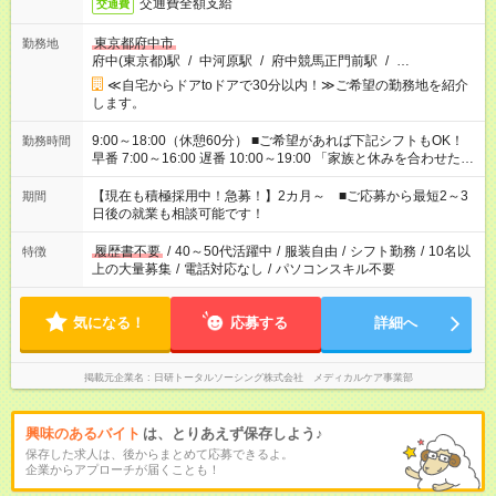
交通費全額支給
交通費
東京都府中市
勤務地
府中(東京都)駅
/
中河原駅
/
府中競馬正門前駅
/
…
≪自宅からドアtoドアで30分以内！≫ご希望の勤務地を紹介
します。
9:00～18:00（休憩60分） ■ご希望があれば下記シフトもOK！
勤務時間
早番 7:00～16:00 遅番 10:00～19:00 「家族と休みを合わせた
い」 「余裕を持って夕飯の準備がしたい」 「できれば残業はし
たくない」 など、ご希望を教えてくださいね。 ※Wワーク希望
【現在も積極採用中！急募！】2カ月～ ■ご応募から最短2～3
期間
の方へ 今ご覧のお仕事で希望する勤務時間と、もう1つのお仕事
日後の就業も相談可能です！
の勤務時間。 合計で週40時間を超える場合は応募できません。
履歴書不要
/
40～50代活躍中
/
服装自由
/
シフト勤務
/
10名以
特徴
上の大量募集
/
電話対応なし
/
パソコンスキル不要
気になる！
応募する
詳細へ
掲載元企業名
日研トータルソーシング株式会社 メディカルケア事業部
興味のあるバイト
は、とりあえず保存しよう♪
保存した求人は、後からまとめて応募できるよ。
企業からアプローチが届くことも！