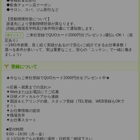
◆各種飲食店割引
◆飲食チェーン店クーポン
◆サロン、スパ、ジム割引など
【受動喫煙対策について】
派遣先により受動喫煙対策が異なります。
詳細は職場見学時及び条件明示書にて通知致します。
ご来社登録でQUOカード2000円分プレゼント♪週払いOK！（規
ポイント！
定あり）
☆1981年創業。長く続く実績があるので安心♪ご紹介できるお仕事多数！
選べる条件が多いって、実は重要なこと。安心の「ニッケン」で一緒に働き
ましょう♪
登録について
★今ならご来社登録でQUOカード2000円分をプレゼント中★
≪応募～就業までの流れ≫
▼Webまたはお電話にてご応募
▼日研メディカルケアから連絡
▼面談＆ヒアリングの後、スタッフ登録（TEL登録、WEB登録もOKで
す！）
▼お仕事情報の提供
▼職場見学
▼お仕事スタート
■受付時間
9:00～18:00（月～金）
※上記以外でもお気軽に場所・日程等ご相談下さい