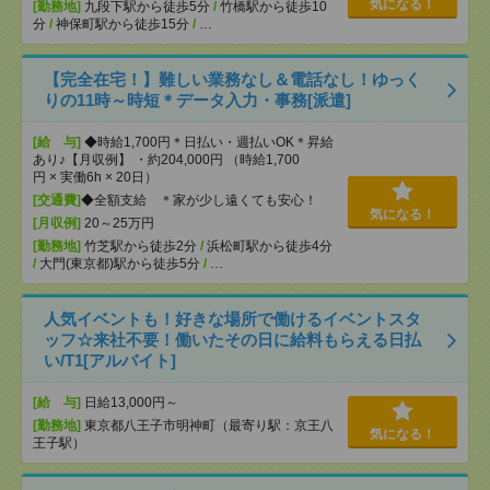
気になる！
[勤務地]
九段下駅から徒歩5分
/
竹橋駅から徒歩10
分
/
神保町駅から徒歩15分
/
…
【完全在宅！】難しい業務なし＆電話なし！ゆっく
りの11時～時短＊データ入力・事務[派遣]
[給 与]
◆時給1,700円＊日払い・週払いOK＊昇給
あり♪【月収例】 ・約204,000円 （時給1,700
円 × 実働6h × 20日）
[交通費]
◆全額支給 ＊家が少し遠くても安心！
気になる！
[月収例]
20～25万円
[勤務地]
竹芝駅から徒歩2分
/
浜松町駅から徒歩4分
/
大門(東京都)駅から徒歩5分
/
…
人気イベントも！好きな場所で働けるイベントスタ
ッフ☆来社不要！働いたその日に給料もらえる日払
い/T1[アルバイト]
[給 与]
日給13,000円～
[勤務地]
東京都八王子市明神町（最寄り駅：京王八
気になる！
王子駅）