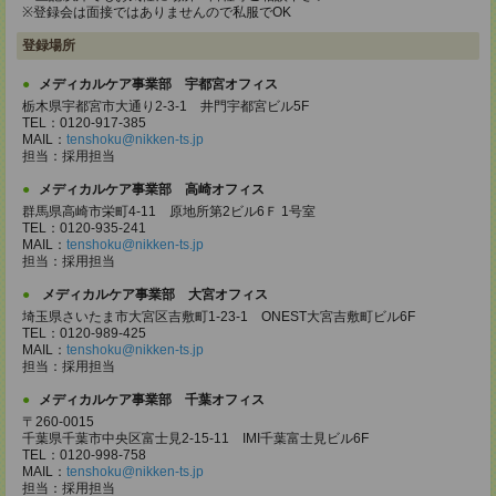
※登録会は面接ではありませんので私服でOK
登録場所
メディカルケア事業部 宇都宮オフィス
栃木県宇都宮市大通り2-3-1 井門宇都宮ビル5F
TEL：0120-917-385
MAIL：
tenshoku@nikken-ts.jp
担当：採用担当
メディカルケア事業部 高崎オフィス
群馬県高崎市栄町4-11 原地所第2ビル6Ｆ 1号室
TEL：0120-935-241
MAIL：
tenshoku@nikken-ts.jp
担当：採用担当
メディカルケア事業部 大宮オフィス
埼玉県さいたま市大宮区吉敷町1-23-1 ONEST大宮吉敷町ビル6F
TEL：0120-989-425
MAIL：
tenshoku@nikken-ts.jp
担当：採用担当
メディカルケア事業部 千葉オフィス
〒260-0015
千葉県千葉市中央区富士見2-15-11 IMI千葉富士見ビル6F
TEL：0120-998-758
MAIL：
tenshoku@nikken-ts.jp
担当：採用担当