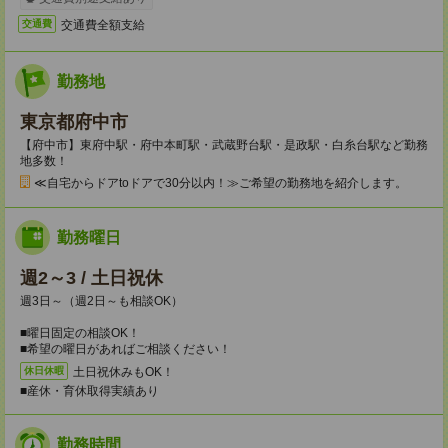
交通費全額支給
交通費
勤務地
東京都府中市
【府中市】東府中駅・府中本町駅・武蔵野台駅・是政駅・白糸台駅など勤務
地多数！
≪自宅からドアtoドアで30分以内！≫ご希望の勤務地を紹介します。
勤務曜日
週2～3 / 土日祝休
週3日～（週2日～も相談OK）
■曜日固定の相談OK！
■希望の曜日があればご相談ください！
土日祝休みもOK！
休日休暇
■産休・育休取得実績あり
勤務時間