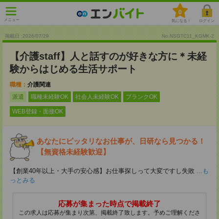
0
メニュー
気になる！
ログイン
掲載日 :2026
/
07
/
29
No.NSGTC11_KGMK-2
【介護staff】人と話すのが好きな方に＊未経
験からはじめる生活サポート
職種：
介護関連
派遣
職種未経験OK
社会人未経験OK
ブランクOK
WEB登録・面接OK
あなたにピッタリなお仕事が、日研なら見つかる！
【無資格未経験歓迎】
【創業40年以上・大手の安心感】お仕事探しって大変ですし失敗
...も
っとみる
応募が集まった時点で掲載終了
この求人は応募が集まり次第、掲載終了致します。予めご理解くださ