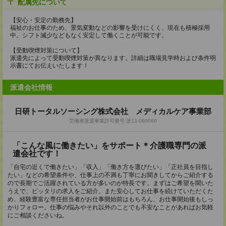
配属先について
【安心・安定の勤務先】
福祉のお仕事のため、景気変動などの影響を受けにくく、現在も積極採用
中。シフト減少などもなく安定して働くことが可能です。
【受動喫煙対策について】
派遣先によって受動喫煙対策が異なります。詳細は職場見学時および条件明
示書にてお伝えいたします！
派遣会社情報
日研トータルソーシング株式会社 メディカルケア事業部
労働者派遣事業許可番号:派13-060060
「こんな風に働きたい」をサポート＊介護職専門の派
遣会社です！
「自宅の近くで働きたい」「収入」「働き方を選びたい」「正社員を目指し
たい」などの希望条件や、仕事上の不満も丁寧にお聞きしてからご紹介する
ので長期でご活躍されている方が多いのが特長です。まずはご希望を聞いた
うえで、ピッタリの求人をご紹介。また安心してお仕事を続けていただくた
め、経験豊富な専任担当者がお仕事開始前はもちろん、お仕事開始後もしっ
かりフォロー。仕事の悩みやそれ以外のことでも不安なことがあればお気軽
にご相談くださいね。