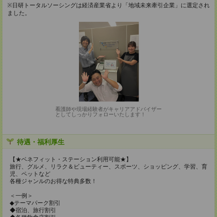
※日研トータルソーシングは経済産業省より「地域未来牽引企業」に選定され
ました。
看護師や現場経験者がキャリアアドバイザー
としてしっかりフォローいたします！
待遇・福利厚生
【★ベネフィット・ステーション利用可能★】
旅行、グルメ、リラク＆ビューティー、スポーツ、ショッピング、学習、育
児、ペットなど
各種ジャンルのお得な特典多数！
＜一例＞
◆テーマパーク割引
◆宿泊、旅行割引