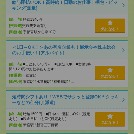
給与即払いOK！高時給！日勤のお仕事！梱包・ピッ
キング[派遣]
[給 与]
時給1340円
[交通費]
交通費支給有り
気になる！
[勤務地]
宇都宮駅から車10分
＜1日～OK！＞あの有名企業も！展示会や株主総会
のお手伝い！[アルバイト]
[給 与]
■日給16,840円～ ■日払いOK ■実働3時
間5,120円のお仕事あります！
[交通費]
一部支給
気になる！
[勤務地]
東京駅
/
水道橋駅
/
有楽町駅
/
…
短時間シフトあり！WEBでサクッと登録OK＊クッキ
ーなどの仕分け[派遣]
[給 与]
時給1500円 ■日払い・週払いOK！(規定
あり) ■現金日払いもOK(規定あり)
気になる！
[勤務地]
新宿駅
/
新宿三丁目駅