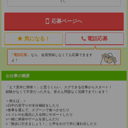
い。
応募ページへ
気になる！
電話応募
電話応募
なら、会員登録しなくても応募できます
よ！
お仕事の概要
「え？意外に簡単！」と思うくらい、スグできる仕事からスタート！
経験がなくて不安だった方も、皆さん問題なく活躍できています！
＜例えば…＞
○日中の見守りや水分補給をしたり
○食事を運んで、スプーンで食べさせたり
○トイレやお風呂に入る時にサポートしたり
○一緒に体操やゲームを楽しんだり
○「散歩に行きましょう！」と声をかけて外に連れ出したり