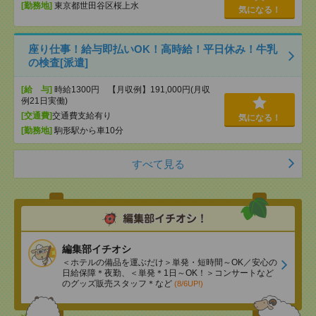
[勤務地]
東京都世田谷区桜上水
気になる！
座り仕事！給与即払いOK！高時給！平日休み！牛乳
の検査[派遣]
[給 与]
時給1300円 【月収例】191,000円(月収
例21日実働)
[交通費]
交通費支給有り
気になる！
[勤務地]
駒形駅から車10分
すべて見る
編集部イチオシ
＜ホテルの備品を運ぶだけ＞単発・短時間～OK／安心の
日給保障＊夜勤、＜単発＊1日～OK！＞コンサートなど
のグッズ販売スタッフ＊など
(8/6UP!)