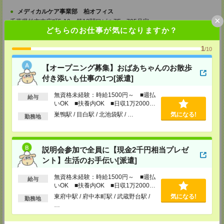
メディカルケア事業部 柏オフィス
×
千葉県柏市末広町5-19 第12関口ビル7F 705号室
TEL：0120-935-218
どちらのお仕事が気になりますか？
MAIL：
tenshoku@nikken-ts.jp
担当：採用担当
1
/10
メディカルケア事業部 新宿オフィス
【オープニング募集】おばあちゃんのお散歩
東京都新宿区新宿2-3-10 新宿御苑ビル6階
TEL：0120-457-235
付き添いも仕事の1つ[派遣]
MAIL：
tenshoku@nikken-ts.jp
担当：採用担当
無資格未経験：時給1500円～ ■週払
給与
いOK ■扶養内OK ■日収1万2000円
メディカルケア事業部 立川事業所
以上
巣鴨駅 / 目白駅 / 北池袋駅 / …
気になる!
東京都立川市錦町1-12-14
勤務地
TEL：0120-934-200
MAIL：
tenshoku@nikken-ts.jp
担当：採用担当
説明会参加で全員に【現金2千円相当プレゼ
メディカルケア事業部 町田オフィス
ント】生活のお手伝い[派遣]
東京都町田市森野1-7-23 大樹生命町田ビル6F
TEL：0120-453-285
無資格未経験：時給1500円～ ■週払
MAIL：
tenshoku@nikken-ts.jp
給与
いOK ■扶養内OK ■日収1万2000円
担当：採用担当
以上
東府中駅 / 府中本町駅 / 武蔵野台駅 /
気になる!
勤務地
メディカルケア事業部 横浜オフィス
…
神奈川県横浜市保土ケ谷区神戸町134 横浜ビジネスパークサウスタワー
2F B区画