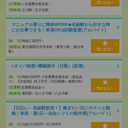
気になる！
[交通費]
☆交通費全額支給！
[勤務地]
立川駅
/
立川北駅
マニュアル通りに簡単WORK◆未経験から好きな時
にお仕事できる！単発OK◎試験監督[アルバイト]
[給 与]
時給1,300円～
[勤務地]
東京都国分寺市本町（最寄り駅：国分寺
気になる！
駅）
<タイパ抜群>機械操作（日勤）[派遣]
[給 与]
時給1500円 ※交通費全額支給（規定あ
り） 【月収例】26.2万円（20日勤務＋残業20h）
[交通費]
交通費支給あり
気になる！
[勤務地]
豊田駅
/
北八王子駅
/
八王子駅
【日払い・未経験歓迎！】稼ぎたい日にサクッと勤
務！単発・週1日～自由シフトの軽作業[アルバイト]
[給 与]
日給10,305円～37,204円