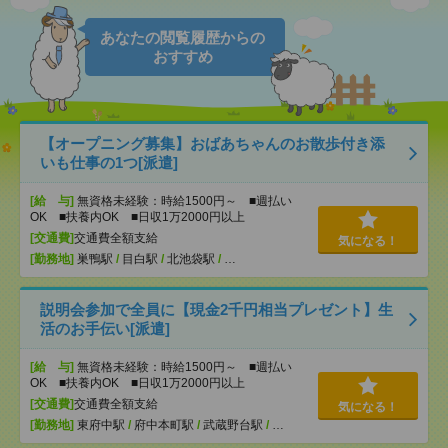
あなたの閲覧履歴からの
おすすめ
【オープニング募集】おばあちゃんのお散歩付き添
いも仕事の1つ[派遣]
[給 与]
無資格未経験：時給1500円～ ■週払い
OK ■扶養内OK ■日収1万2000円以上
[交通費]
交通費全額支給
気になる！
[勤務地]
巣鴨駅
/
目白駅
/
北池袋駅
/
…
説明会参加で全員に【現金2千円相当プレゼント】生
活のお手伝い[派遣]
[給 与]
無資格未経験：時給1500円～ ■週払い
OK ■扶養内OK ■日収1万2000円以上
[交通費]
交通費全額支給
気になる！
[勤務地]
東府中駅
/
府中本町駅
/
武蔵野台駅
/
…