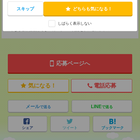
TEL：0120-901-799
MAIL：
tenshoku@nikken-ts.jp
スキップ
どちらも気になる！
担当：採用担当
登録交通費
しばらく表示しない
★今ならご来社登録でQUOカード2000円分をプレゼント中★
応募ページへ
気になる！
電話応募
メール
LINE
で送る
で送る
シェア
ツイート
ブックマーク