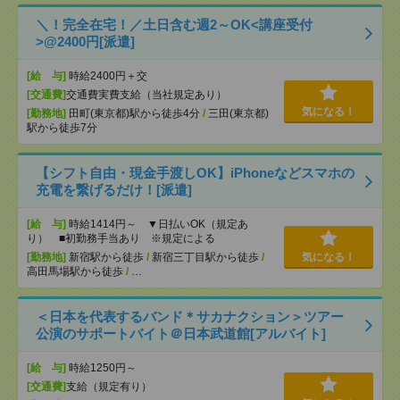
＼！完全在宅！／土日含む週2～OK<講座受付
>@2400円[派遣]
[給 与]
時給2400円＋交
[交通費]
交通費実費支給（当社規定あり）
気になる！
[勤務地]
田町(東京都)駅から徒歩4分
/
三田(東京都)
駅から徒歩7分
【シフト自由・現金手渡しOK】iPhoneなどスマホの
充電を繋げるだけ！[派遣]
[給 与]
時給1414円～ ▼日払いOK（規定あ
り） ■初勤務手当あり ※規定による
[勤務地]
新宿駅から徒歩
/
新宿三丁目駅から徒歩
/
気になる！
高田馬場駅から徒歩
/
…
＜日本を代表するバンド＊サカナクション＞ツアー
公演のサポートバイト＠日本武道館[アルバイト]
[給 与]
時給1250円～
[交通費]
支給（規定有り）