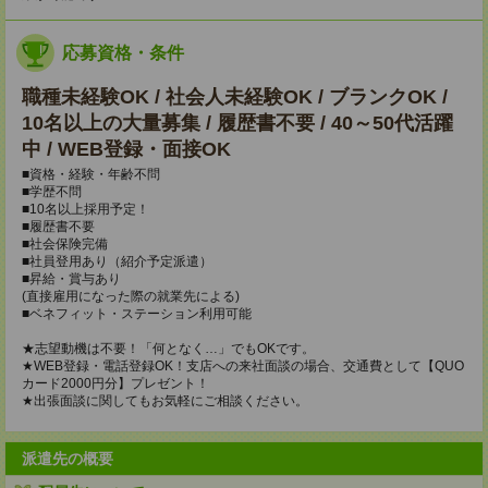
応募資格・条件
職種未経験OK / 社会人未経験OK / ブランクOK /
10名以上の大量募集 / 履歴書不要 / 40～50代活躍
中 / WEB登録・面接OK
■資格・経験・年齢不問
■学歴不問
■10名以上採用予定！
■履歴書不要
■社会保険完備
■社員登用あり（紹介予定派遣）
■昇給・賞与あり
(直接雇用になった際の就業先による)
■ベネフィット・ステーション利用可能
★志望動機は不要！「何となく…」でもOKです。
★WEB登録・電話登録OK！支店への来社面談の場合、交通費として【QUO
カード2000円分】プレゼント！
★出張面談に関してもお気軽にご相談ください。
派遣先の概要