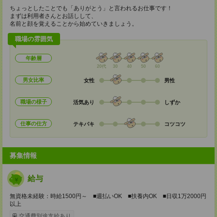
ちょっとしたことでも「ありがとう」と言われるお仕事です！
まずは利用者さんとお話しして、
名前と顔を覚えることから始めていきましょう。
職場の雰囲気
年齢層
20代
30
40
50
60
男女比率
女性
男性
職場の様子
活気あり
しずか
仕事の仕方
テキパキ
コツコツ
募集情報
給与
無資格未経験：時給1500円～ ■週払いOK ■扶養内OK ■日収1万2000円
以上
交通費別途支給あり