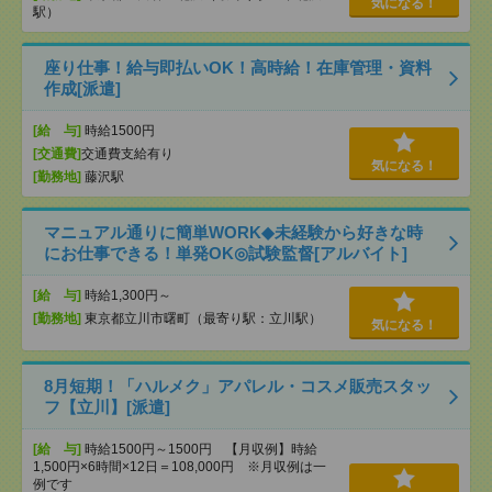
気になる！
駅）
座り仕事！給与即払いOK！高時給！在庫管理・資料
作成[派遣]
[給 与]
時給1500円
[交通費]
交通費支給有り
気になる！
[勤務地]
藤沢駅
マニュアル通りに簡単WORK◆未経験から好きな時
にお仕事できる！単発OK◎試験監督[アルバイト]
[給 与]
時給1,300円～
[勤務地]
東京都立川市曙町（最寄り駅：立川駅）
気になる！
8月短期！「ハルメク」アパレル・コスメ販売スタッ
フ【立川】[派遣]
[給 与]
時給1500円～1500円 【月収例】時給
1,500円×6時間×12日＝108,000円 ※月収例は一
例です