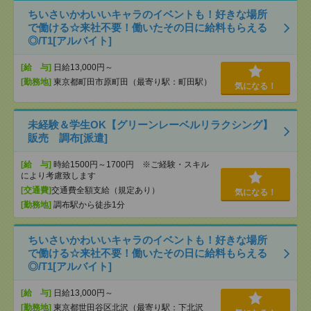
ちいさいかわいいキャラのイベントも！好きな場所
で働ける☆来社不要！働いたその日に給料もらえる
◎/T1[アルバイト]
[給 与]
日給13,000円～
[勤務地]
東京都町田市原町田（最寄り駅：町田駅）
気になる！
未経験＆学生OK【グリーンレーベルリラクシング】
販売 調布[派遣]
[給 与]
時給1500円～1700円 ※ご経験・スキル
により考慮致します
[交通費]
交通費全額支給（規定あり）
気になる！
[勤務地]
調布駅から徒歩1分
ちいさいかわいいキャラのイベントも！好きな場所
で働ける☆来社不要！働いたその日に給料もらえる
◎/T1[アルバイト]
[給 与]
日給13,000円～
[勤務地]
東京都世田谷区北沢（最寄り駅：下北沢