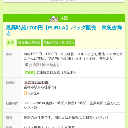
未読
最高時給1700円【FURLA】バッグ販売 東急吉祥
寺
派遣
職種未経験OK
WEB登録・面接OK
時給1500円～1700円 ※ご経験・スキルにより優遇 スマホでか
給与
んたんに前払いで給与が受け取れます（※上限、条件あり）
交通費別途支給あり
交通費全額支給（規定あり）
交通費
東京都武蔵野市
勤務地
吉祥寺駅から徒歩7分
FURLA
09:30～20:30 実働7.5時間／休憩1.5時間 営業時間に合わせた
勤務時間
シフト制
長期のお仕事です。開始日はお気軽にご相談ください！
期間
シフト勤務
/
パソコンスキル不要
特徴