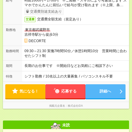
時給1600円～1700円 ※ご経験・スキルにより考慮致します ス
給与
マホでかんたんに前払いで給与が受け取れます（※上限、条件
あり）
交通費別途支給あり
交通費全額支給（規定あり）
交通費
東京都武蔵野市
勤務地
吉祥寺駅から徒歩3分
DECORTE
09:30～21:30 実働7時間50分／休憩1時間10分 営業時間に合わ
勤務時間
せたシフト制
長期のお仕事です ※開始日などお気軽にご相談下さい
期間
シフト勤務
/
10名以上の大量募集
/
パソコンスキル不要
特徴
気になる！
応募する
詳細へ
掲載元企業名
株式会社iDA
未読