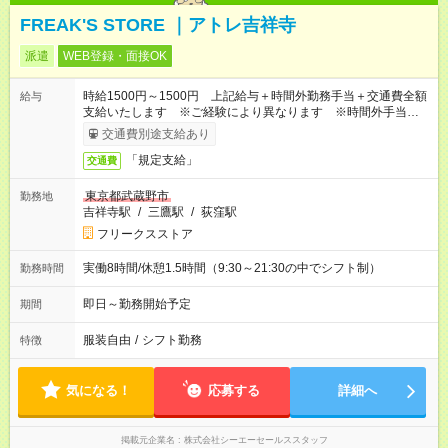
FREAK'S STORE ｜アトレ吉祥寺
派遣
WEB登録・面接OK
時給1500円～1500円 上記給与＋時間外勤務手当＋交通費全額
給与
支給いたします ※ご経験により異なります ※時間外手当はお
時給の1.25倍です！
交通費別途支給あり
「規定支給」
交通費
東京都武蔵野市
勤務地
吉祥寺駅
/
三鷹駅
/
荻窪駅
フリークスストア
実働8時間/休憩1.5時間（9:30～21:30の中でシフト制）
勤務時間
即日～勤務開始予定
期間
服装自由
/
シフト勤務
特徴
気になる！
応募する
詳細へ
掲載元企業名
株式会社シーエーセールススタッフ