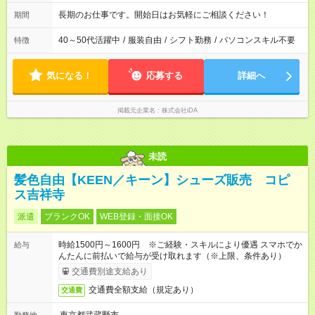
長期のお仕事です。開始日はお気軽にご相談ください！
期間
40～50代活躍中
/
服装自由
/
シフト勤務
/
パソコンスキル不要
特徴
気になる！
応募する
詳細へ
掲載元企業名
株式会社iDA
未読
髪色自由【KEEN／キーン】シューズ販売 コピ
ス吉祥寺
派遣
ブランクOK
WEB登録・面接OK
時給1500円～1600円 ※ご経験・スキルにより優遇 スマホでか
給与
んたんに前払いで給与が受け取れます（※上限、条件あり）
交通費別途支給あり
交通費全額支給（規定あり）
交通費