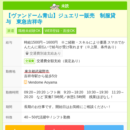
未読
【ヴァンドーム青山】ジュエリー販売 制服貸
与 東急吉祥寺
派遣
職種未経験OK
WEB登録・面接OK
時給1500円～1600円 ※ご経験・スキルにより優遇 スマホでか
給与
んたんに前払いで給与が受け取れます（※上限、条件あり）
交通費別途支給あり
交通費全額支給（規定あり）
交通費
東京都武蔵野市
勤務地
吉祥寺駅から徒歩5分
Vendome Aoyama
09:20～20:20 シフト例 9:20～18:20 10:30～19:30 11:20～
勤務時間
20:20 など 実働7.5時間／休憩1.5時間 残業ほぼなし！
長期のお仕事です。開始日はお気軽にご相談ください！
期間
40～50代活躍中
/
シフト勤務
特徴