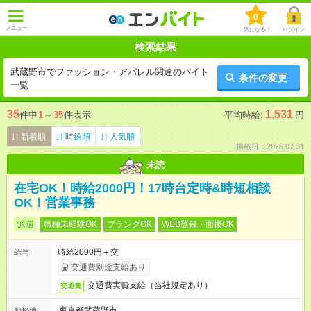
0
メニュー
気になる！
ログイン
検索結果
武蔵野市でファッション・アパレル関連のバイト
条件の変更
一覧
35
1,531
件中
1
～
35
件表示
平均時給:
円
新着順
時給順
人気順
掲載日：2026.07.31
未読
在宅OK！時給2000円！17時台定時&時短相談
OK！営業事務
派遣
職種未経験OK
ブランクOK
WEB登録・面接OK
時給2000円＋交
給与
交通費別途支給あり
交通費実費支給（当社規定あり）
交通費
東京都武蔵野市
勤務地