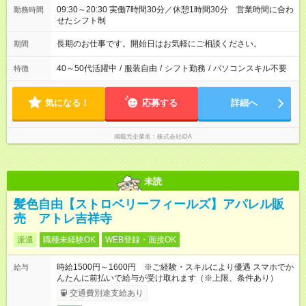
09:30～20:30 実働7時間30分／休憩1時間30分 営業時間に合わ
勤務時間
せたシフト制
長期のお仕事です。開始日はお気軽にご相談ください。
期間
40～50代活躍中
/
服装自由
/
シフト勤務
/
パソコンスキル不要
特徴
気になる！
応募する
詳細へ
掲載元企業名
株式会社iDA
未読
髪色自由【ストロベリーフィールズ】アパレル販
売 アトレ吉祥寺
派遣
職種未経験OK
WEB登録・面接OK
時給1500円～1600円 ※ご経験・スキルにより優遇 スマホでか
給与
んたんに前払いで給与が受け取れます（※上限、条件あり）
交通費別途支給あり