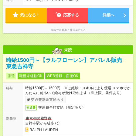
気になる！
応募する
詳細へ
掲載元企業名
株式会社iDA
未読
時給1500円～【ラルフローレン】アパレル販売
東急吉祥寺
派遣
職種未経験OK
WEB登録・面接OK
時給1500円～1600円 ※ご経験・スキルにより優遇 スマホでか
給与
んたんに前払いで給与が受け取れます（※上限、条件あり）
交通費別途支給あり
交通費全額支給（規定あり）
交通費
東京都武蔵野市
勤務地
吉祥寺駅から徒歩7分
RALPH LAUREN