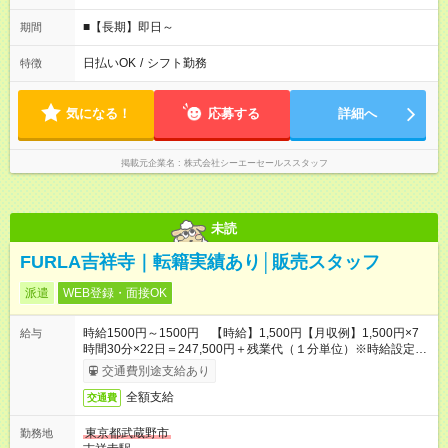
21：30
■【長期】即日～
期間
日払いOK
/
シフト勤務
特徴
気になる！
応募する
詳細へ
掲載元企業名
株式会社シーエーセールススタッフ
未読
FURLA吉祥寺｜転籍実績あり│販売スタッフ
派遣
WEB登録・面接OK
時給1500円～1500円 【時給】1,500円【月収例】1,500円×7
給与
時間30分×22日＝247,500円＋残業代（１分単位）※時給設定は
経験、シフト希望により異なります。
交通費別途支給あり
全額支給
交通費
東京都武蔵野市
勤務地