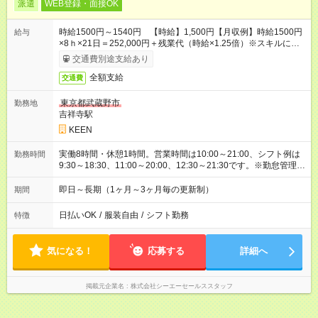
派遣
WEB登録・面接OK
時給1500円～1540円 【時給】1,500円【月収例】時給1500円
給与
×8ｈ×21日＝252,000円＋残業代（時給×1.25倍）※スキルによ
り異なります。
交通費別途支給あり
全額支給
交通費
東京都武蔵野市
勤務地
吉祥寺駅
KEEN
実働8時間・休憩1時間。営業時間は10:00～21:00、シフト例は
勤務時間
9:30～18:30、11:00～20:00、12:30～21:30です。※勤怠管理ア
プリをスマートフォンへダウンロードしていただきます。
即日～長期（1ヶ月～3ヶ月毎の更新制）
期間
日払いOK
/
服装自由
/
シフト勤務
特徴
気になる！
応募する
詳細へ
掲載元企業名
株式会社シーエーセールススタッフ