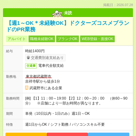
掲載日：2026.07.28
未読
【週1～OK＊未経験OK】ドクターズコスメブラン
ドのPR業務
アルバイト
職種未経験OK
ブランクOK
WEB登録・面接OK
時給1400円
給与
交通費別途支給あり
電車代全額支給
交通費
東京都武蔵野市
勤務地
吉祥寺駅から徒歩1分
武蔵野市にある企業
[例] 【1】11：00～19:00 【2】12：00～20：00 （休60～90
勤務時間
分） ※店舗により一部お時間が異なります。
単発（10日以内・1日のみ）週1日～OK
期間
週1日からOK
/
シフト勤務
/
パソコンスキル不要
特徴