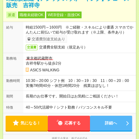
販売 吉祥寺
派遣
職種未経験OK
WEB登録・面接OK
時給1500円～1600円 ※ご経験・スキルにより優遇 スマホでか
給与
んたんに前払いで給与が受け取れます（※上限、条件あり）
交通費別途支給あり
交通費全額支給（規定あり）
交通費
東京都武蔵野市
勤務地
吉祥寺駅から徒歩2分
ASICS WALKING
10:30～20:00 シフト例 10：30～19：30 11：00～20：00
勤務時間
実働7時間40分・休憩1時間20分 残業ほぼなし！
長期のお仕事です。開始日はお気軽にご相談ください！
期間
40～50代活躍中
/
シフト勤務
/
パソコンスキル不要
特徴
気になる！
応募する
詳細へ
掲載元企業名
株式会社iDA