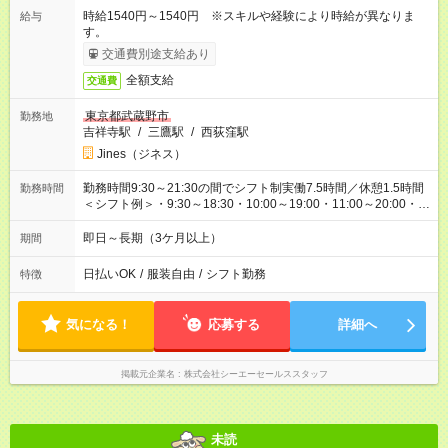
時給1540円～1540円 ※スキルや経験により時給が異なりま
給与
す。
交通費別途支給あり
全額支給
交通費
東京都武蔵野市
勤務地
吉祥寺駅
/
三鷹駅
/
西荻窪駅
Jines（ジネス）
勤務時間9:30～21:30の間でシフト制実働7.5時間／休憩1.5時間
勤務時間
＜シフト例＞・9:30～18:30・10:00～19:00・11:00～20:00・
12:30～21:30
即日～長期（3ケ月以上）
期間
日払いOK
/
服装自由
/
シフト勤務
特徴
気になる！
応募する
詳細へ
掲載元企業名
株式会社シーエーセールススタッフ
未読