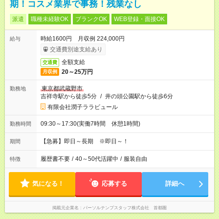
期！コスメ業界で事務！残業なし
派遣
職種未経験OK
ブランクOK
WEB登録・面接OK
時給1600円 月収例 224,000円
給与
交通費別途支給あり
全額支給
交通費
20～25万円
月収例
東京都武蔵野市
勤務地
吉祥寺駅から徒歩5分
/
井の頭公園駅から徒歩6分
有限会社潤子ララビュール
09:30～17:30(実働7時間 休憩1時間)
勤務時間
【急募】即日～長期 ※即日～！
期間
履歴書不要
/
40～50代活躍中
/
服装自由
特徴
気になる！
応募する
詳細へ
掲載元企業名
パーソルテンプスタッフ株式会社 首都圏