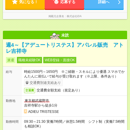
気になる！
応募する
詳細へ
掲載元企業名
株式会社iDA
未読
週4～【アデュートリステス】アパレル販売 アト
レ吉祥寺
派遣
職種未経験OK
WEB登録・面接OK
時給1500円～1650円 ※ご経験・スキルにより優遇 スマホでか
給与
んたんに前払いで給与が受け取れます（※上限、条件あり）
交通費別途支給あり
交通費全額支給（規定あり）
交通費
東京都武蔵野市
勤務地
吉祥寺駅から徒歩1分
ADIEU TRISTESSE
09:30～21:30 実働7時間／休憩1.5時間 シフト制（実働7.5時間
勤務時間
も相談OK）