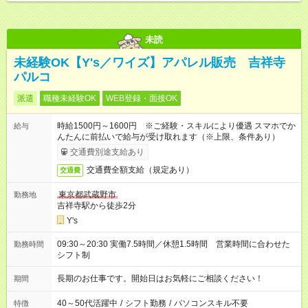
未読
未経験OK【Y's／ワイズ】アパレル販売 吉祥寺
パルコ
派遣
職種未経験OK
WEB登録・面接OK
時給1500円～1600円 ※ご経験・スキルにより優遇 スマホでか
給与
んたんに前払いで給与が受け取れます（※上限、条件あり）
交通費別途支給あり
交通費全額支給（規定あり）
交通費
東京都武蔵野市
勤務地
吉祥寺駅から徒歩2分
Y's
09:30～20:30 実働7.5時間／休憩1.5時間 営業時間に合わせた
勤務時間
シフト制
長期のお仕事です。開始日はお気軽にご相談ください！
期間
40～50代活躍中
/
シフト勤務
/
パソコンスキル不要
特徴