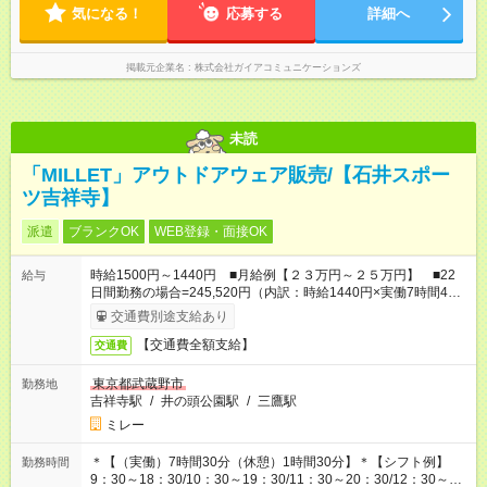
気になる！
応募する
詳細へ
掲載元企業名
株式会社ガイアコミュニケーションズ
未読
「MILLET」アウトドアウェア販売/【石井スポー
ツ吉祥寺】
派遣
ブランクOK
WEB登録・面接OK
時給1500円～1440円 ■月給例【２３万円～２５万円】 ■22
給与
日間勤務の場合=245,520円（内訳：時給1440円×実働7時間45
分×22日) +残業代（1.25倍：残業代は1分単位で支給）
交通費別途支給あり
【交通費全額支給】
交通費
東京都武蔵野市
勤務地
吉祥寺駅
/
井の頭公園駅
/
三鷹駅
ミレー
＊【（実働）7時間30分（休憩）1時間30分】＊【シフト例】
勤務時間
9：30～18：30/10：30～19：30/11：30～20：30/12：30～