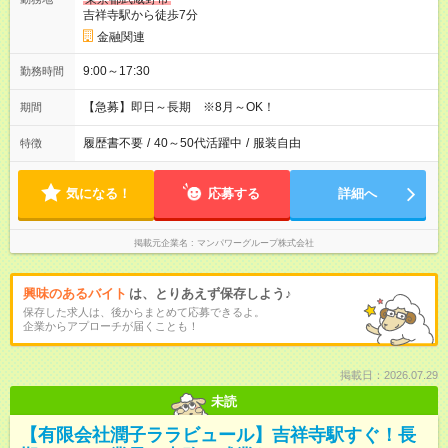
吉祥寺駅から徒歩7分
金融関連
9:00～17:30
勤務時間
【急募】即日～長期 ※8月～OK！
期間
履歴書不要
/
40～50代活躍中
/
服装自由
特徴
気になる！
応募する
詳細へ
掲載元企業名
マンパワーグループ株式会社
興味のあるバイト
は、とりあえず保存しよう♪
保存した求人は、後からまとめて応募できるよ。
企業からアプローチが届くことも！
掲載日：2026.07.29
未読
【有限会社潤子ララビュール】吉祥寺駅すぐ！長