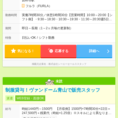
吉祥寺駅
フルラ（FURLA）
実働7時間30分／休憩1時間30分【営業時間】10:00～20:00【シ
勤務時間
フト例】・9:30～18:30・10:30～19:30・11:30～20:30週5日フ
ルタイム勤務即日スタート歓迎長期（1～2ヶ月ごとの更新制）
のお仕事です。
即日～長期（1～2ヶ月毎の更新制）
期間
日払いOK
/
シフト勤務
特徴
気になる！
応募する
詳細へ
掲載元企業名
株式会社シーエーセールススタッフ
未読
制服貸与！ヴァンドーム青山で販売スタッフ
派遣
WEB登録・面接OK
時給1440円～1500円 【月収例】1500円×7時間30分×22日＝
給与
247,500円＋残業代（時給×1.25倍）※スキルにより異なりま
す。