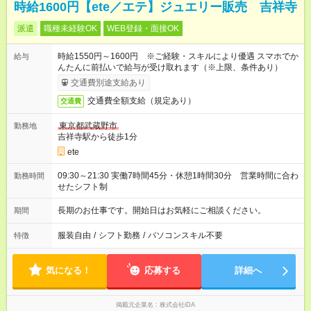
時給1600円【ete／エテ】ジュエリー販売 吉祥寺
派遣
職種未経験OK
WEB登録・面接OK
時給1550円～1600円 ※ご経験・スキルにより優遇 スマホでか
給与
んたんに前払いで給与が受け取れます（※上限、条件あり）
交通費別途支給あり
交通費全額支給（規定あり）
交通費
東京都武蔵野市
勤務地
吉祥寺駅から徒歩1分
ete
09:30～21:30 実働7時間45分・休憩1時間30分 営業時間に合わ
勤務時間
せたシフト制
長期のお仕事です。開始日はお気軽にご相談ください。
期間
服装自由
/
シフト勤務
/
パソコンスキル不要
特徴
気になる！
応募する
詳細へ
掲載元企業名
株式会社iDA