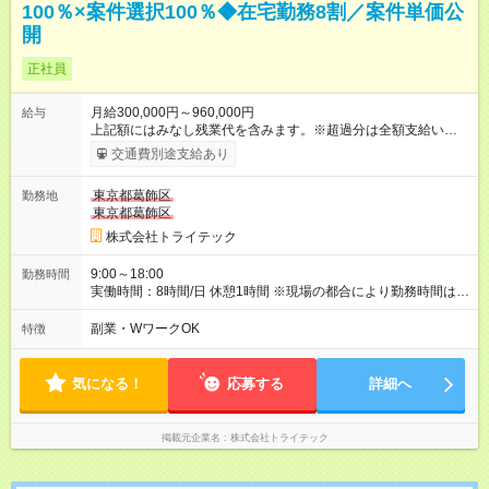
100％×案件選択100％◆在宅勤務8割／案件単価公
開
正社員
月給300,000円～960,000円
給与
上記額にはみなし残業代を含みます。※超過分は全額支給いたし
ます。 みなし残業代 45,975円／月 みなし残業時間 30時間／月
交通費別途支給あり
※経験・年齢・能力などを考慮のうえ、当社規定により決定しま
す。 ★ 安心して長く働ける待遇 ★ 業界トップクラスの定着率
東京都葛飾区
勤務地
91％を誇る理由は、前給保証と昇給率10%以上を目標とした給
東京都葛飾区
与改定を行っているから。案件単価、給与計算式もオープンに
しており、透明性のある給与体系が安心感を支えています。
株式会社トライテック
★ 前職給与を保証！★ 実際に当社に転職したエンジニアが全
員、前職よりも収入をUPさせています！ 【試用期間】試用期間
9:00～18:00
勤務時間
あり 試用期間の長さ：6ヶ月 雇用形態、給与は本採用時と同じ
実働時間：8時間/日 休憩1時間 ※現場の都合により勤務時間は異
です。
なります。 ※残業は平均で5～10時間ほどと少なめです。 ★ 理
想のワークライフバランスを実現 ★ 年間休日131日、副業OK
副業・WワークOK
特徴
と、あなたのライフスタイルに合わせた働き方が可能です。仕
事もプライベートも両立できる環境が整っています。
気になる！
応募する
詳細へ
掲載元企業名
株式会社トライテック