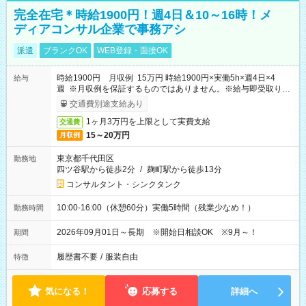
完全在宅＊時給1900円！週4日＆10～16時！メ
ディアコンサル企業で事務アシ
派遣
ブランクOK
WEB登録・面接OK
時給1900円 月収例 15万円 時給1900円×実働5h×週4日×4
給与
週 ※月収例を保証するものではありません。※給与即受取りサ
ービス利用可（利用条件有）
交通費別途支給あり
1ヶ月3万円を上限として実費支給
交通費
15～20万円
月収例
東京都千代田区
勤務地
四ツ谷駅から徒歩2分
/
麹町駅から徒歩13分
コンサルタント・シンクタンク
10:00-16:00（休憩60分）実働5時間（残業少なめ！）
勤務時間
2026年09月01日～長期 ※開始日相談OK ※9月～！
期間
履歴書不要
/
服装自由
特徴
気になる！
応募する
詳細へ