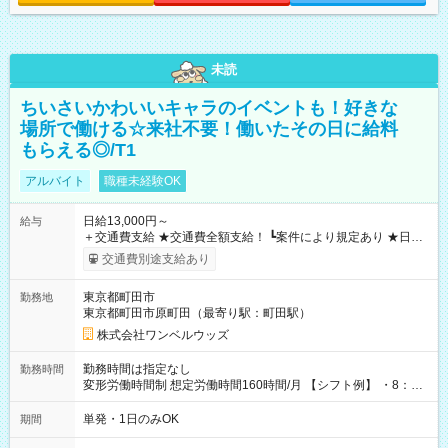
未読
ちいさいかわいいキャラのイベントも！好きな
場所で働ける☆来社不要！働いたその日に給料
もらえる◎/T1
アルバイト
職種未経験OK
日給13,000円～
給与
＋交通費支給 ★交通費全額支給！ ┗案件により規定あり ★日払
いOK！（規定あり） ┗働いたその日に現金GET♪ お仕事後はコ
交通費別途支給あり
ンビニATMから 日払い分を引き落とせます！ 【試用期間】試
用期間なし
東京都町田市
勤務地
東京都町田市原町田（最寄り駅：町田駅）
株式会社ワンベルウッズ
勤務時間は指定なし
勤務時間
変形労働時間制 想定労働時間160時間/月 【シフト例】 ・8：00
～21：00
単発・1日のみOK
期間