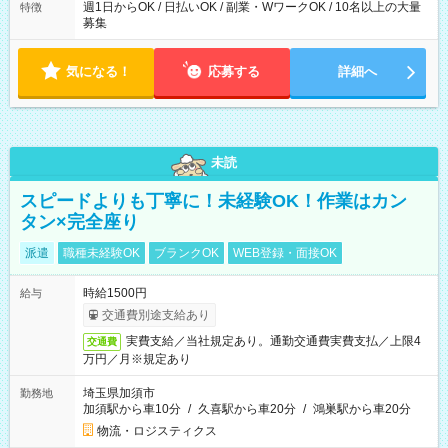
週1日からOK / 日払いOK / 副業・WワークOK / 10名以上の大量
特徴
募集
気になる！
応募する
詳細へ
未読
スピードよりも丁寧に！未経験OK！作業はカン
タン×完全座り
派遣
職種未経験OK
ブランクOK
WEB登録・面接OK
時給1500円
給与
交通費別途支給あり
実費支給／当社規定あり。通勤交通費実費支払／上限4
交通費
万円／月※規定あり
埼玉県加須市
勤務地
加須駅から車10分
/
久喜駅から車20分
/
鴻巣駅から車20分
物流・ロジスティクス