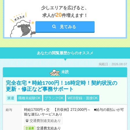
少しエリアを広げると、
20
求人が
件増えます！
見てみる
あなたの閲覧履歴からのオススメ
掲載日：2026.08.07
未読
完全在宅＊時給1700円！16時定時！契約状況の
更新・修正など事務サポート
派遣
職種未経験OK
ブランクOK
WEB登録・面接OK
時給1700円＋交 【月収例】272,000円～ ■給与の前払いが可
給与
能な速払いサービスあり
交通費別途支給あり
交通費支給あり
交通費