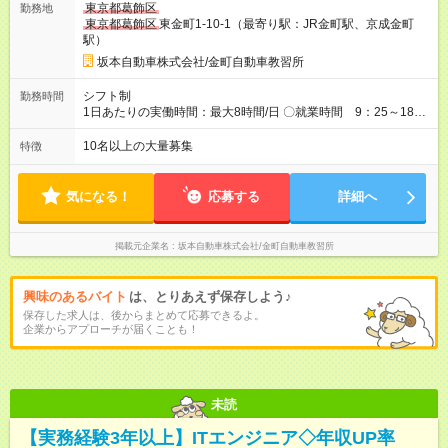
東京都葛飾区
勤務地
東京都葛飾区
東金町1-10-1（最寄り駅：JR金町駅、京成金町
駅）
坂本自動車株式会社/金町自動車教習所
シフト制
勤務時間
1日あたりの実働時間：最大8時間/日 〇就業時間 9：25～18：
25（実働8時間） 〇3勤1休(3日出勤1日休みの繰り返し。全員出
勤日・休館日等により変動あり） 〇休憩1時間
10名以上の大量募集
特徴
気になる！
応募する
詳細へ
掲載元企業名
坂本自動車株式会社/金町自動車教習所
興味のあるバイト
は、とりあえず保存しよう♪
保存した求人は、後からまとめて応募できるよ。
企業からアプローチが届くことも！
未読
【実務経験3年以上】ITエンジニア◇年収UP率