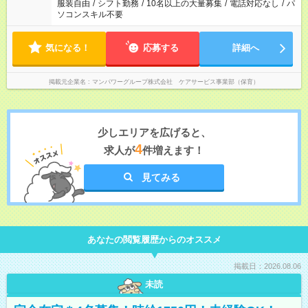
服装自由
/
シフト勤務
/
10名以上の大量募集
/
電話対応なし
/
パ
ソコンスキル不要
気になる！
応募する
詳細へ
掲載元企業名
マンパワーグループ株式会社 ケアサービス事業部（保育）
少しエリアを広げると、
4
求人が
件増えます！
見てみる
あなたの閲覧履歴からのオススメ
掲載日：2026.08.06
未読