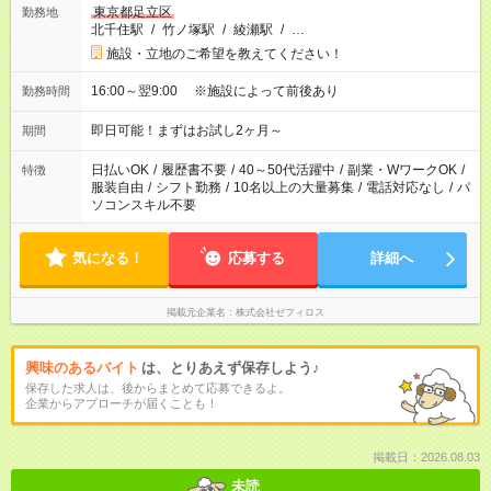
東京都足立区
勤務地
北千住駅
/
竹ノ塚駅
/
綾瀬駅
/
…
施設・立地のご希望を教えてください！
16:00～翌9:00 ※施設によって前後あり
勤務時間
即日可能！まずはお試し2ヶ月～
期間
日払いOK
/
履歴書不要
/
40～50代活躍中
/
副業・WワークOK
/
特徴
服装自由
/
シフト勤務
/
10名以上の大量募集
/
電話対応なし
/
パ
ソコンスキル不要
気になる！
応募する
詳細へ
掲載元企業名
株式会社ゼフィロス
興味のあるバイト
は、とりあえず保存しよう♪
保存した求人は、後からまとめて応募できるよ。
企業からアプローチが届くことも！
掲載日：2026.08.03
未読