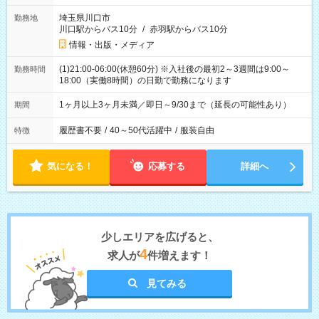
埼玉県川口市
勤務地
川口駅からバス10分
/
赤羽駅からバス10分
情報・出版・メディア
(1)21:00-06:00(休憩60分) ※入社後の最初2～3週間は9:00～
勤務時間
18:00（実働8時間）の日勤で勤務になります
1ヶ月以上3ヶ月未満／即日～9/30まで（延長の可能性あり）
期間
履歴書不要
/
40～50代活躍中
/
服装自由
特徴
気になる！
応募する
詳細へ
少しエリアを広げると、
4
求人が
件増えます！
見てみる