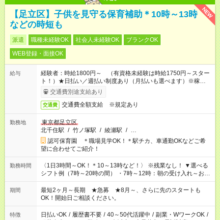
NEW
【足立区】子供を見守る保育補助＊10時～13時
などの時短も
派遣
職種未経験OK
社会人未経験OK
ブランクOK
WEB登録・面接OK
経験者：時給1800円～ （有資格未経験は時給1750円～スター
給与
ト！）★日払い／週払い制度あり（月払いも選べます）※稼働開
始時は手続き完了次第のお支払いとなります★フルタイムできる
交通費別途支給あり
方は100円アップ！
交通費全額支給 ※規定あり
交通費
東京都足立区
勤務地
北千住駅
/
竹ノ塚駅
/
綾瀬駅
/
…
認可保育園 ＊職場見学OK！＊駅チカ、車通勤OKなどご希
望に合わせてご紹介！
〈1日3時間～OK！＊10～13時など！〉 ※残業なし！ ▼選べる
勤務時間
シフト例（7時～20時の間） ・7時～12時：朝の受け入れ～お昼
の準備 ・10時～13時：園児の見守り～お昼の補助 ・9時～16
時：帰りの会まで！子供の成長を見守る ・15時～20時：夜のお
最短2ヶ月～長期 ★急募 ★8月～、さらに先のスタートも
期間
迎えサポート
OK！開始日ご相談ください。
日払いOK
/
履歴書不要
/
40～50代活躍中
/
副業・WワークOK
/
特徴