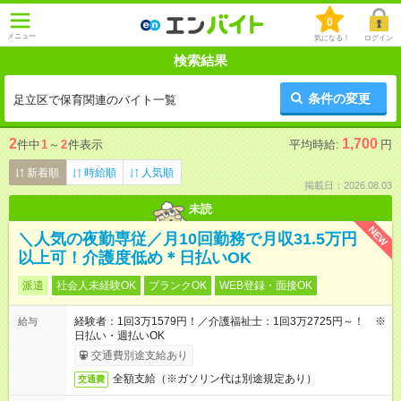
0
メニュー
気になる！
ログイン
検索結果
条件の変更
足立区で保育関連のバイト一覧
2
1,700
件中
1
～
2
件表示
平均時給:
円
新着順
時給順
人気順
掲載日：2026.08.03
未読
NEW
＼人気の夜勤専従／月10回勤務で月収31.5万円
以上可！介護度低め＊日払いOK
派遣
社会人未経験OK
ブランクOK
WEB登録・面接OK
経験者：1回3万1579円！／介護福祉士：1回3万2725円～！ ※
給与
日払い・週払いOK
交通費別途支給あり
全額支給（※ガソリン代は別途規定あり）
交通費