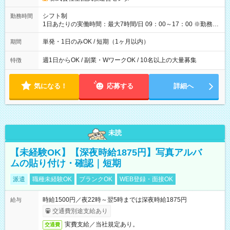
円（役割手当＋100円）×6時間＝日収8,400円＋交通費 【試用期
間】試用期間なし
シフト制
勤務時間
1日あたりの実働時間：最大7時間/日 09：00～17：00 ※勤務時
間は 試験により異なります。
単発・1日のみOK / 短期（1ヶ月以内）
期間
週1日からOK / 副業・WワークOK / 10名以上の大量募集
特徴
気になる！
応募する
詳細へ
未読
【未経験OK】【深夜時給1875円】写真アルバ
ムの貼り付け・確認｜短期
派遣
職種未経験OK
ブランクOK
WEB登録・面接OK
時給1500円／夜22時～翌5時までは深夜時給1875円
給与
交通費別途支給あり
実費支給／当社規定あり。
交通費