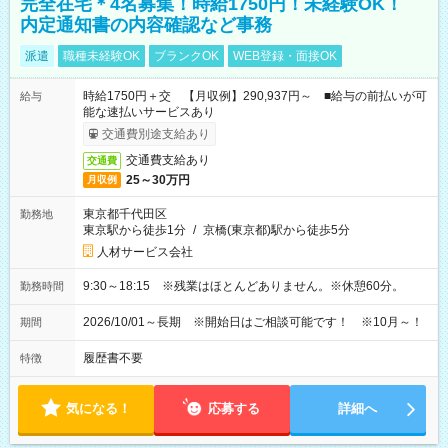
完全在宅＊4名募集！時給1750円！未経験OK！
内定通知書の内容確認など事務
派遣
職種未経験OK
ブランクOK
WEB登録・面接OK
時給1750円＋交 【月収例】290,937円～ ■給与の前払いが可
給与
能な速払いサービスあり
交通費別途支給あり
交通費支給あり
交通費
25～30万円
月収例
東京都千代田区
勤務地
東京駅から徒歩1分
/
京橋(東京都)駅から徒歩5分
人材サービス会社
9:30～18:15 ※残業はほとんどありません。※休憩60分。
勤務時間
2026/10/01～長期 ※開始日はご相談可能です！ ※10月～！
期間
履歴書不要
特徴
気になる！
応募する
詳細へ