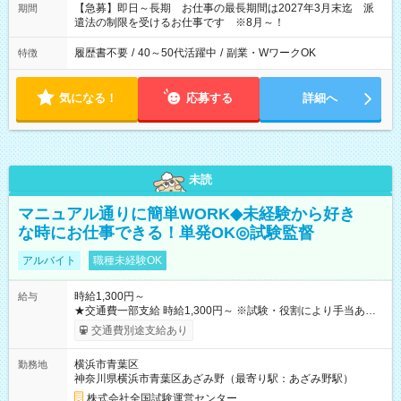
【急募】即日～長期 お仕事の最長期間は2027年3月末迄 派
期間
遣法の制限を受けるお仕事です ※8月～！
履歴書不要
/
40～50代活躍中
/
副業・WワークOK
特徴
気になる！
応募する
詳細へ
未読
マニュアル通りに簡単WORK◆未経験から好き
な時にお仕事できる！単発OK◎試験監督
アルバイト
職種未経験OK
時給1,300円～
給与
★交通費一部支給 時給1,300円～ ※試験・役割により手当あり
※勤務回数により昇給あり 【即給（前払い）オプションあ
交通費別途支給あり
り！】 希望される場合、勤務から1週間ほどで給与の一部を受け
取れます。 ※手数料418円がかかります。 【過去試験日の収入
横浜市青葉区
勤務地
例】 ・河合塾模擬試験 8:30～17:30（休憩1時間） 時給1,300円
神奈川県横浜市青葉区あざみ野（最寄り駅：あざみ野駅）
×8時間＝日収10,400円＋交通費 ※当日の役割により時給＋100
円の場合あり ・国家試験 7:00～13:30（休憩なし） 時給1,300
株式会社全国試験運営センター