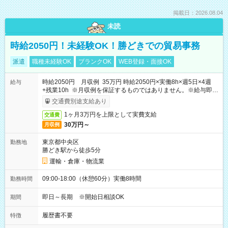
掲載日：2026.08.04
未読
時給2050円！未経験OK！勝どきでの貿易事務
派遣
職種未経験OK
ブランクOK
WEB登録・面接OK
時給2050円 月収例 35万円 時給2050円×実働8h×週5日×4週
給与
+残業10h ※月収例を保証するものではありません。※給与即受
取りサービス利用可（利用条件有）
交通費別途支給あり
1ヶ月3万円を上限として実費支給
交通費
30万円～
月収例
東京都中央区
勤務地
勝どき駅から徒歩5分
運輸・倉庫・物流業
09:00-18:00（休憩60分）実働8時間
勤務時間
即日～長期 ※開始日相談OK
期間
履歴書不要
特徴