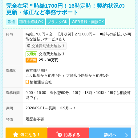
完全在宅＊時給1700円！16時定時！契約状況の
更新・修正など事務サポート
派遣
職種未経験OK
ブランクOK
WEB登録・面接OK
時給1700円＋交 【月収例】272,000円～ ■給与の前払いが可
給与
能な速払いサービスあり
交通費別途支給あり
交通費支給あり
交通費
25～30万円
月収例
東京都品川区
勤務地
五反田駅から徒歩7分
/
大崎広小路駅から徒歩5分
情報通信会社
9:00～16:00 ※休憩60分。10時～18時・10時～19時も相談可
勤務時間
能です。
2026/09/01～長期 ※9月～！
期間
履歴書不要
特徴
気になる！
応募する
詳細へ