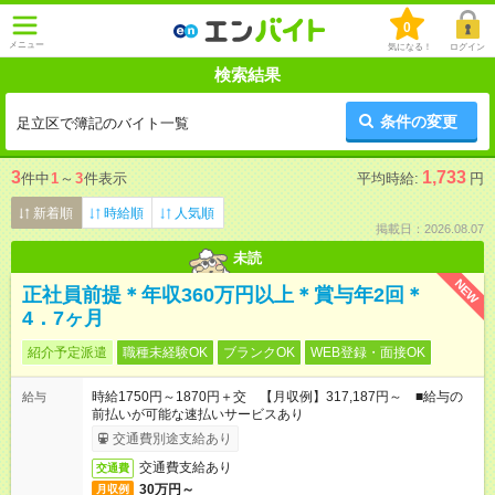
0
メニュー
気になる！
ログイン
検索結果
条件の変更
足立区で簿記のバイト一覧
3
1,733
件中
1
～
3
件表示
平均時給:
円
新着順
時給順
人気順
掲載日：2026.08.07
未読
NEW
正社員前提＊年収360万円以上＊賞与年2回＊
4．7ヶ月
紹介予定派遣
職種未経験OK
ブランクOK
WEB登録・面接OK
時給1750円～1870円＋交 【月収例】317,187円～ ■給与の
給与
前払いが可能な速払いサービスあり
交通費別途支給あり
交通費支給あり
交通費
30万円～
月収例