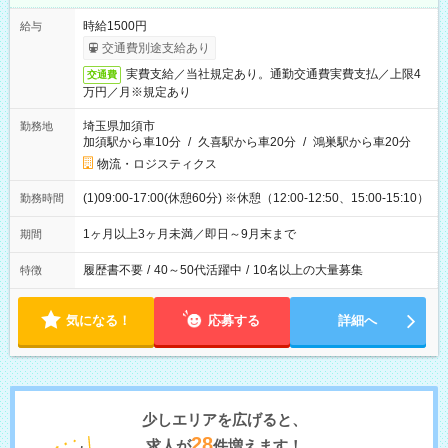
時給1500円
給与
交通費別途支給あり
実費支給／当社規定あり。通勤交通費実費支払／上限4
交通費
万円／月※規定あり
埼玉県加須市
勤務地
加須駅から車10分
/
久喜駅から車20分
/
鴻巣駅から車20分
物流・ロジスティクス
(1)09:00-17:00(休憩60分) ※休憩（12:00-12:50、15:00-15:10）
勤務時間
1ヶ月以上3ヶ月未満／即日～9月末まで
期間
履歴書不要
/
40～50代活躍中
/
10名以上の大量募集
特徴
気になる！
応募する
詳細へ
少しエリアを広げると、
28
求人が
件増えます！