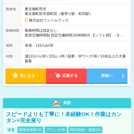
ンビニATMから 日払い分を引き落とせます！ 【試用期間】試
用期間なし
東京都町田市
勤務地
東京都町田市原町田（最寄り駅：町田駅）
株式会社ワンベルウッズ
勤務時間は指定なし
勤務時間
変形労働時間制 想定労働時間160時間/月 【シフト例】 ・8：00
～21：00
単発・1日のみOK
期間
週1日からOK / 日払いOK / 副業・WワークOK / 10名以上の大量
特徴
募集
気になる！
応募する
詳細へ
未読
スピードよりも丁寧に！未経験OK！作業はカン
タン×完全座り
派遣
職種未経験OK
ブランクOK
WEB登録・面接OK