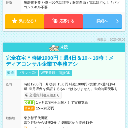
履歴書不要
/
40～50代活躍中
/
服装自由
/
電話対応なし
/
パソ
特徴
コンスキル不要
気になる！
応募する
詳細へ
掲載日：2026.08.06
未読
完全在宅＊時給1900円！週4日＆10～16時！メ
ディアコンサル企業で事務アシ
派遣
ブランクOK
WEB登録・面接OK
時給1900円 月収例 15万円 時給1900円×実働5h×週4日×4
給与
週 ※月収例を保証するものではありません。※給与即受取りサ
ービス利用可（利用条件有）
交通費別途支給あり
1ヶ月3万円を上限として実費支給
交通費
15～20万円
月収例
東京都千代田区
勤務地
四ツ谷駅から徒歩2分
/
麹町駅から徒歩13分