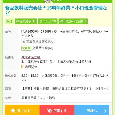
食品飲料販売会社＊15時半終業＊小口現金管理な
ど
派遣
職種未経験OK
ブランクOK
WEB登録・面接OK
時給1650円～1750円＋交 ■給与の前払いが可能な速払いサー
給与
ビスあり
交通費別途支給あり
交通費支給あり
交通費
東京都足立区
勤務地
北千住駅から徒歩13分
/
千住大橋駅から徒歩13分
流通関連
8:30～15:30 ※休憩60分。9時半～16時半／9時～17時もあり
勤務時間
ます。
【急募】即日～長期 ※開始日はご相談可能です！ ※8月～！
期間
履歴書不要
/
シフト勤務
特徴
気になる！
応募する
詳細へ