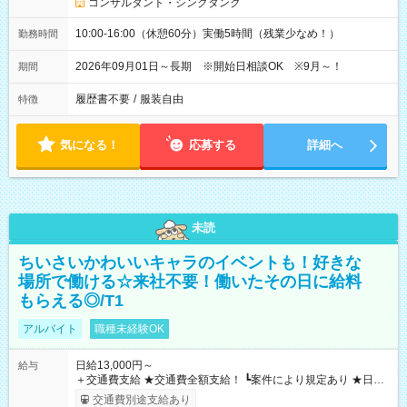
コンサルタント・シンクタンク
10:00-16:00（休憩60分）実働5時間（残業少なめ！）
勤務時間
2026年09月01日～長期 ※開始日相談OK ※9月～！
期間
履歴書不要
/
服装自由
特徴
気になる！
応募する
詳細へ
未読
ちいさいかわいいキャラのイベントも！好きな
場所で働ける☆来社不要！働いたその日に給料
もらえる◎/T1
アルバイト
職種未経験OK
日給13,000円～
給与
＋交通費支給 ★交通費全額支給！ ┗案件により規定あり ★日払
いOK！（規定あり） ┗働いたその日に現金GET♪ お仕事後はコ
交通費別途支給あり