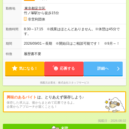
東京都足立区
勤務地
竹ノ塚駅から徒歩15分
非営利団体
8:30～17:15 ※残業はほとんどありません。※休憩は45分で
勤務時間
す。
2026/09/01～長期 ※開始日はご相談可能です！ ※9月～！
期間
履歴書不要
特徴
気になる！
応募する
詳細へ
掲載元企業名
株式会社スタッフサービス
興味のあるバイト
は、とりあえず保存しよう♪
保存した求人は、後からまとめて応募できるよ。
企業からアプローチが届くことも！
掲載日：2026.08.02
未読