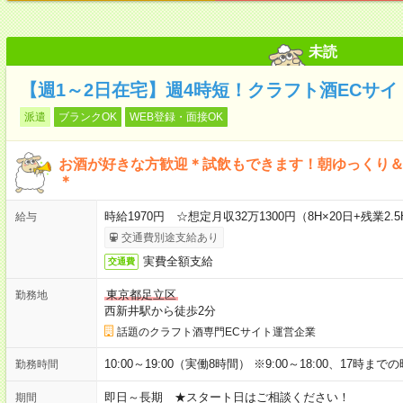
未読
【週1～2日在宅】週4時短！クラフト酒ECサイ
派遣
ブランクOK
WEB登録・面接OK
お酒が好きな方歓迎＊試飲もできます！朝ゆっくり
＊
時給1970円 ☆想定月収32万1300円（8H×20日+残業2.5
給与
交通費別途支給あり
実費全額支給
交通費
東京都足立区
勤務地
西新井駅から徒歩2分
話題のクラフト酒専門ECサイト運営企業
10:00～19:00（実働8時間） ※9:00～18:00、17
勤務時間
即日～長期 ★スタート日はご相談ください！
期間