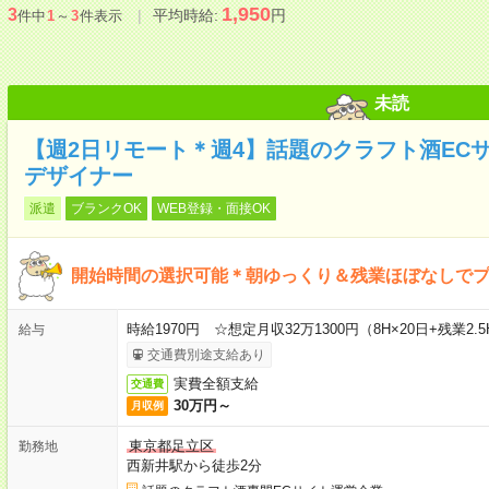
1,950
3
平均時給:
円
件中
1
～
3
件表示
未読
【週2日リモート＊週4】話題のクラフト酒EC
デザイナー
派遣
ブランクOK
WEB登録・面接OK
開始時間の選択可能＊朝ゆっくり＆残業ほぼなしで
時給1970円 ☆想定月収32万1300円（8H×20日+残業2.5
給与
交通費別途支給あり
実費全額支給
交通費
30万円～
月収例
東京都足立区
勤務地
西新井駅から徒歩2分