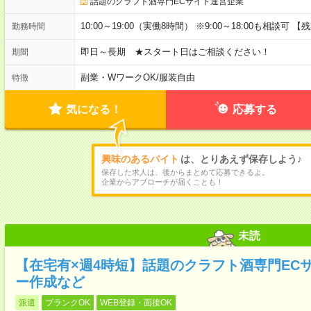
話題のクラフト酒専門ECサイト運営企業
10:00～19:00（実働8時間） ※9:00～18:00も相談可 
勤務時間
即日～長期 ★スタート日はご相談ください！
期間
副業・WワークOK
/
服装自由
特徴
気になる！
応募する
興味のあるバイト
は、とりあえず保存しよう♪
保存した求人は、後からまとめて応募できるよ。
企業からアプローチが届くことも！
未読
【在宅有×週4時短】話題のクラフト酒専門EC
ー作成など
派遣
ブランクOK
WEB登録・面接OK