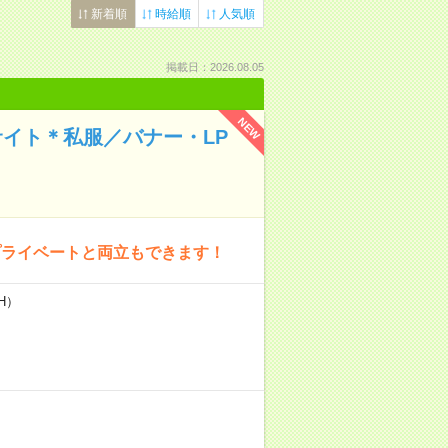
新着順
時給順
人気順
掲載日：2026.08.05
NEW
サイト＊私服／バナー・LP
プライベートと両立もできます！
H）