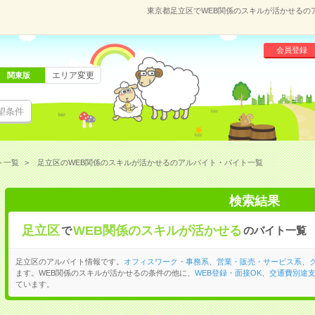
東京都足立区でWEB関係のスキルが活かせるの
会員登録
エリア変更
関東版
望条件
ト一覧
足立区のWEB関係のスキルが活かせるのアルバイト・バイト一覧
検索結果
足立区
WEB関係のスキルが活かせる
で
のバイト一覧
足立区のアルバイト情報です。
オフィスワーク・事務系
、
営業・販売・サービス系
、
ます。WEB関係のスキルが活かせるの条件の他に、
WEB登録・面接OK
、
交通費別途
ています。