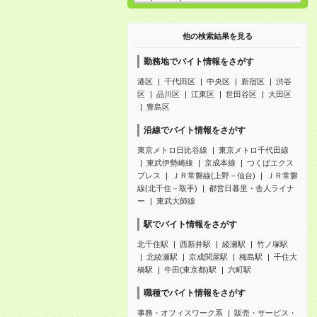
他の検索結果を見る
勤務地でバイト情報をさがす
港区
千代田区
中央区
新宿区
渋谷
区
品川区
江東区
世田谷区
大田区
豊島区
沿線でバイト情報をさがす
東京メトロ日比谷線
東京メトロ千代田線
東武伊勢崎線
京成本線
つくばエクス
プレス
ＪＲ常磐線(上野－仙台)
ＪＲ常磐
線(北千住－取手)
都営日暮里・舎人ライナ
ー
東武大師線
駅でバイト情報をさがす
北千住駅
西新井駅
綾瀬駅
竹ノ塚駅
北綾瀬駅
京成関屋駅
梅島駅
千住大
橋駅
牛田(東京都)駅
六町駅
職種でバイト情報をさがす
事務・オフィスワーク系
販売・サービス・