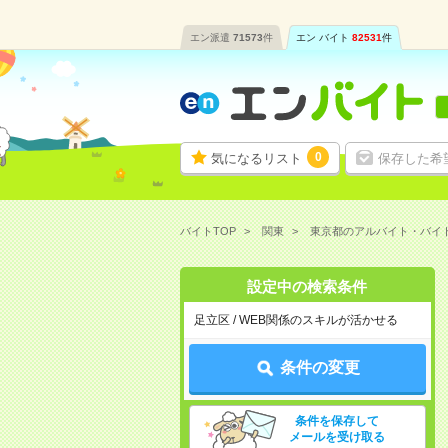
エン派遣
71573
件
エン バイト
82531
件
0
気になるリスト
保存した希
バイトTOP
関東
東京都のアルバイト・バイ
設定中の検索条件
足立区 / WEB関係のスキルが活かせる
条件の変更
条件を保存して
メールを受け取る