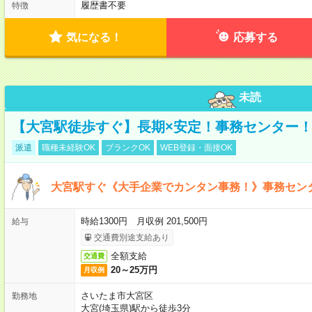
履歴書不要
特徴
気になる！
応募する
未読
【大宮駅徒歩すぐ】長期×安定！事務センター
派遣
職種未経験OK
ブランクOK
WEB登録・面接OK
大宮駅すぐ《大手企業でカンタン事務！》事務セン
時給1300円 月収例 201,500円
給与
交通費別途支給あり
全額支給
交通費
20～25万円
月収例
さいたま市大宮区
勤務地
大宮(埼玉県)駅から徒歩3分