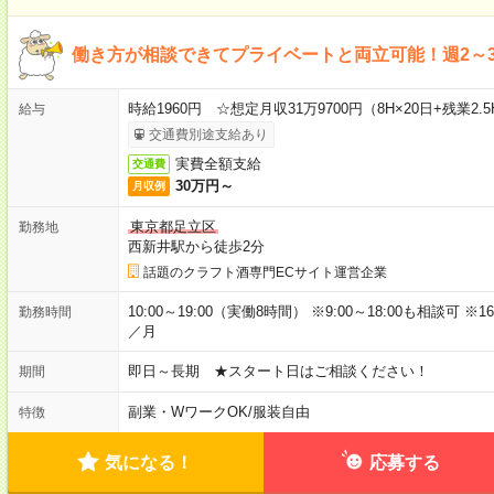
働き方が相談できてプライベートと両立可能！週2～
時給1960円 ☆想定月収31万9700円（8H×20日+残業2.5
給与
交通費別途支給あり
実費全額支給
交通費
30万円～
月収例
東京都足立区
勤務地
西新井駅から徒歩2分
話題のクラフト酒専門ECサイト運営企業
10:00～19:00（実働8時間） ※9:00～18:00も相談可
勤務時間
／月
即日～長期 ★スタート日はご相談ください！
期間
副業・WワークOK
/
服装自由
特徴
気になる！
応募する