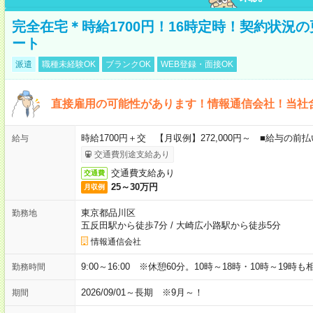
完全在宅＊時給1700円！16時定時！契約状況
ート
派遣
職種未経験OK
ブランクOK
WEB登録・面接OK
直接雇用の可能性があります！情報通信会社！当社
時給1700円＋交 【月収例】272,000円～ ■給与の
給与
交通費別途支給あり
交通費支給あり
交通費
25～30万円
月収例
東京都品川区
勤務地
五反田駅から徒歩7分
/
大崎広小路駅から徒歩5分
情報通信会社
9:00～16:00 ※休憩60分。10時～18時・10時～19時
勤務時間
2026/09/01～長期 ※9月～！
期間