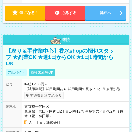
気になる！
応募する
詳細へ
未読
【座り＆手作業中心】香水shopの梱包スタッ
フ ★副業OK ★週1日からOK ★1日1時間から
OK
アルバイト
職種未経験OK
時給1,400円～
給与
【試用期間】試用期間あり 試用期間の長さ：1ヶ月 雇用形態、
給与は本採用時と同じです。
交通費別途支給あり
東京都千代田区
勤務地
東京都千代田区内神田2丁目14番12号 星屋第六ビル402号（最
寄り駅：神田駅）
Ａｌｌｅｙ株式会社