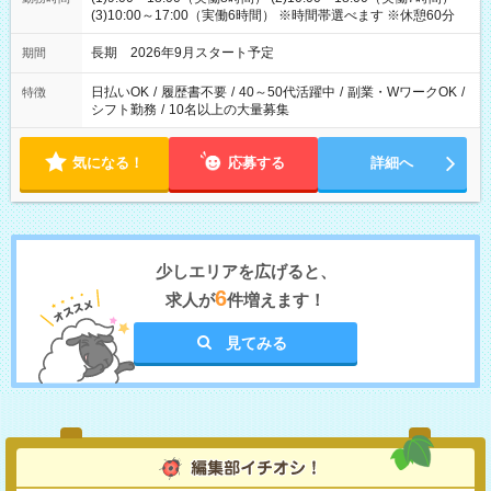
(3)10:00～17:00（実働6時間） ※時間帯選べます ※休憩60分
長期 2026年9月スタート予定
期間
日払いOK
/
履歴書不要
/
40～50代活躍中
/
副業・WワークOK
/
特徴
シフト勤務
/
10名以上の大量募集
気になる！
応募する
詳細へ
少しエリアを広げると、
6
求人が
件増えます！
見てみる