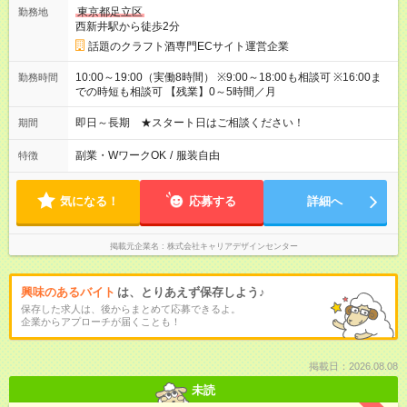
東京都足立区
勤務地
西新井駅から徒歩2分
話題のクラフト酒専門ECサイト運営企業
10:00～19:00（実働8時間） ※9:00～18:00も相談可 ※16:00ま
勤務時間
での時短も相談可 【残業】0～5時間／月
即日～長期 ★スタート日はご相談ください！
期間
副業・WワークOK
/
服装自由
特徴
気になる！
応募する
詳細へ
掲載元企業名
株式会社キャリアデザインセンター
興味のあるバイト
は、とりあえず保存しよう♪
保存した求人は、後からまとめて応募できるよ。
企業からアプローチが届くことも！
掲載日：2026.08.08
未読