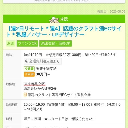
掲載元企業名
株式会社キャリアデザインセンター
掲載日：2026.08.05
未読
【週2日リモート＊週4】話題のクラフト酒ECサイ
ト＊私服／バナー・LPデザイナー
派遣
ブランクOK
WEB登録・面接OK
時給1970円 ☆想定月収32万1300円（8H×20日+残業2.5H）
給与
交通費別途支給あり
実費全額支給
交通費
30万円～
月収例
東京都足立区
勤務地
西新井駅から徒歩2分
話題のクラフト酒専門ECサイト運営企業
10:00～19:00（実働8時間） ※9:00～18:00も相談可 【残業】0
勤務時間
～5時間／月
即日～長期 ★スタート日はご相談ください！
期間