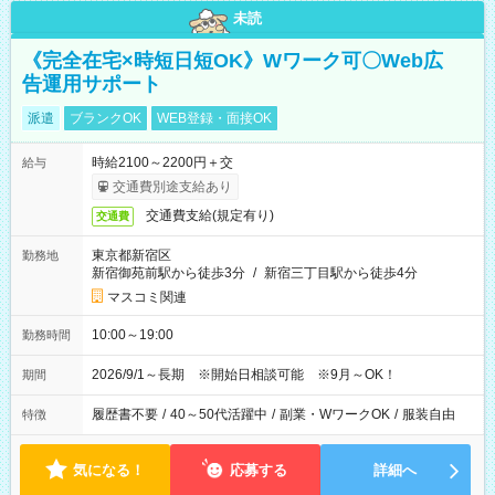
未読
《完全在宅×時短日短OK》Wワーク可〇Web広
告運用サポート
派遣
ブランクOK
WEB登録・面接OK
時給2100～2200円＋交
給与
交通費別途支給あり
交通費支給(規定有り)
交通費
東京都新宿区
勤務地
新宿御苑前駅から徒歩3分
/
新宿三丁目駅から徒歩4分
マスコミ関連
10:00～19:00
勤務時間
2026/9/1～長期 ※開始日相談可能 ※9月～OK！
期間
履歴書不要
/
40～50代活躍中
/
副業・WワークOK
/
服装自由
特徴
気になる！
応募する
詳細へ