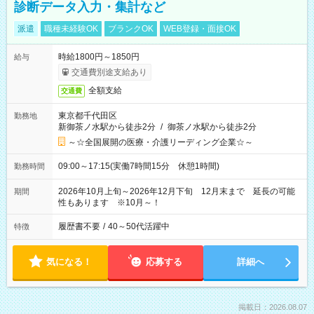
診断データ入力・集計など
派遣
職種未経験OK
ブランクOK
WEB登録・面接OK
時給1800円～1850円
給与
交通費別途支給あり
全額支給
交通費
東京都千代田区
勤務地
新御茶ノ水駅から徒歩2分
/
御茶ノ水駅から徒歩2分
～☆全国展開の医療・介護リーディング企業☆～
09:00～17:15(実働7時間15分 休憩1時間)
勤務時間
2026年10月上旬～2026年12月下旬 12月末まで 延長の可能
期間
性もあります ※10月～！
履歴書不要
/
40～50代活躍中
特徴
気になる！
応募する
詳細へ
掲載日：2026.08.07