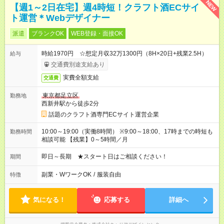
NEW
【週1～2日在宅】週4時短！クラフト酒ECサイ
ト運営＊Webデザイナー
派遣
ブランクOK
WEB登録・面接OK
時給1970円 ☆想定月収32万1300円（8H×20日+残業2.5H）
給与
交通費別途支給あり
実費全額支給
交通費
東京都足立区
勤務地
西新井駅から徒歩2分
話題のクラフト酒専門ECサイト運営企業
10:00～19:00（実働8時間） ※9:00～18:00、17時までの時短も
勤務時間
相談可能 【残業】0～5時間／月
即日～長期 ★スタート日はご相談ください！
期間
副業・WワークOK
/
服装自由
特徴
気になる！
応募する
詳細へ