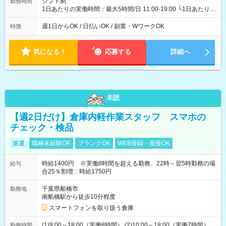
シフト制
勤務時間
1日あたりの実働時間：最大5時間/日 11:00-19:00 └1日あたりの
実働時間：1-5時間 └上記の時間帯内であれば、いつでも勤務可
能！ └平日・土曜日の中で、お好きな曜日でご勤務いただけま
週1日からOK / 日払いOK / 副業・WワークOK
特徴
す！ 【シフト例】 ・11:00～14:00 ・16:30～19:00 ・13:00～
18:00 などのように、自由な働き方が可能なお仕事です！
気になる！
応募する
詳細へ
未読
【週2日だけ】倉庫内軽作業スタッフ スマホの
チェック・検品
派遣
職種未経験OK
ブランクOK
WEB登録・面接OK
時給1400円 ※実働8時間を超える勤務、22時～翌5時勤務の場
給与
合25％割増：時給1750円
千葉県船橋市
勤務地
南船橋駅から徒歩10分程度
スマートフォンを取り扱う倉庫
(1)9:00～18:00（実働8時間） (2)10:00～18:00（実働7時間）
勤務時間