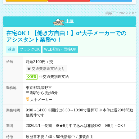
掲載日：2026.08.07
未読
在宅OK！【働き方自由！】o*大手メーカーでの
アシスタント業務*o！
派遣
ブランクOK
WEB登録・面接OK
時給2100円＋交
給与
交通費別途支給あり
※交通費別途支給
交通費
東京都武蔵野市
勤務地
三鷹駅から徒歩5分
大手メーカー
9:00～14:00 ※開始は8:30～10:00で選択可 ※本件は週20時間勤
勤務時間
務案件です
2026/9/1～長期 ※★9月中であれば相談OK! ※9月～OK！
期間
履歴書不要
/
40～50代活躍中
/
服装自由
特徴