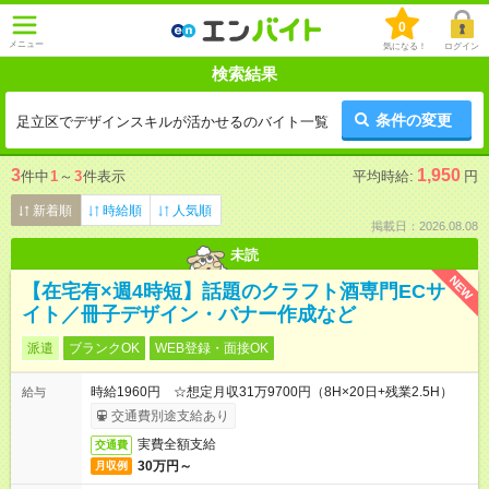
0
メニュー
気になる！
ログイン
検索結果
条件の変更
足立区でデザインスキルが活かせるのバイト一覧
3
1,950
件中
1
～
3
件表示
平均時給:
円
新着順
時給順
人気順
掲載日：2026.08.08
未読
NEW
【在宅有×週4時短】話題のクラフト酒専門ECサ
イト／冊子デザイン・バナー作成など
派遣
ブランクOK
WEB登録・面接OK
時給1960円 ☆想定月収31万9700円（8H×20日+残業2.5H）
給与
交通費別途支給あり
実費全額支給
交通費
30万円～
月収例