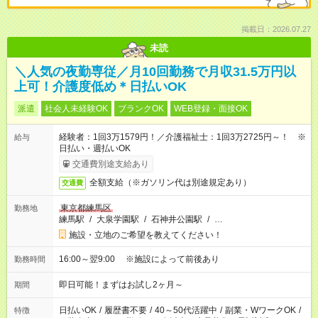
掲載日：2026.07.27
未読
＼人気の夜勤専従／月10回勤務で月収31.5万円以
上可！介護度低め＊日払いOK
派遣
社会人未経験OK
ブランクOK
WEB登録・面接OK
経験者：1回3万1579円！／介護福祉士：1回3万2725円～！ ※
給与
日払い・週払いOK
交通費別途支給あり
全額支給（※ガソリン代は別途規定あり）
交通費
東京都練馬区
勤務地
練馬駅
/
大泉学園駅
/
石神井公園駅
/
…
施設・立地のご希望を教えてください！
16:00～翌9:00 ※施設によって前後あり
勤務時間
即日可能！まずはお試し2ヶ月～
期間
日払いOK
/
履歴書不要
/
40～50代活躍中
/
副業・WワークOK
/
特徴