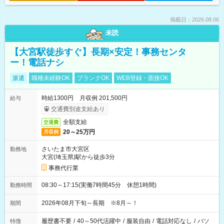
掲載日：2026.08.06
未読
【大宮駅徒歩すぐ】長期×安定！事務センタ
ー！電話ナシ
派遣
職種未経験OK
ブランクOK
WEB登録・面接OK
時給1300円 月収例 201,500円
給与
交通費別途支給あり
全額支給
交通費
20～25万円
月収例
さいたま市大宮区
勤務地
大宮(埼玉県)駅から徒歩3分
事務代行業
08:30～17:15(実働7時間45分 休憩1時間)
勤務時間
2026年08月下旬～長期 ※8月～！
期間
履歴書不要
/
40～50代活躍中
/
服装自由
/
電話対応なし
/
パソ
特徴