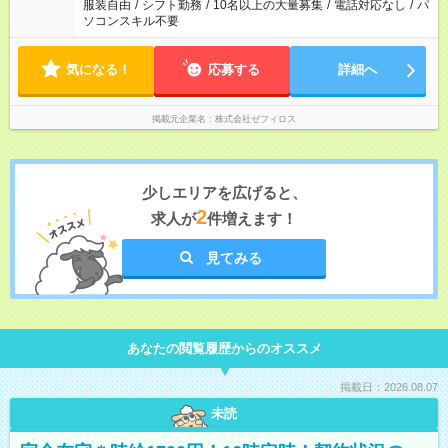
服装自由
/
シフト勤務
/
10名以上の大量募集
/
電話対応なし
/
パ
ソコンスキル不要
気になる！
応募する
詳細へ
掲載元企業名
株式会社ゼフィロス
少しエリアを広げると、
2
求人が
件増えます！
見てみる
あなたの閲覧履歴からのオススメ
掲載日：2026.08.07
未読