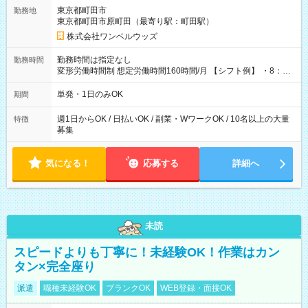
用期間なし
東京都町田市
勤務地
東京都町田市原町田（最寄り駅：町田駅）
株式会社ワンベルウッズ
勤務時間は指定なし
勤務時間
変形労働時間制 想定労働時間160時間/月 【シフト例】 ・8：00
～21：00
単発・1日のみOK
期間
週1日からOK / 日払いOK / 副業・WワークOK / 10名以上の大量
特徴
募集
気になる！
応募する
詳細へ
未読
スピードよりも丁寧に！未経験OK！作業はカン
タン×完全座り
派遣
職種未経験OK
ブランクOK
WEB登録・面接OK