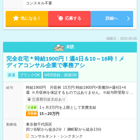
コンスキル不要
気になる！
応募する
詳細へ
掲載日：2026.08.06
未読
完全在宅＊時給1900円！週4日＆10～16時！メ
ディアコンサル企業で事務アシ
派遣
ブランクOK
WEB登録・面接OK
時給1900円 月収例 15万円 時給1900円×実働5h×週4日×4
給与
週 ※月収例を保証するものではありません。※給与即受取りサ
ービス利用可（利用条件有）
交通費別途支給あり
1ヶ月3万円を上限として実費支給
交通費
15～20万円
月収例
東京都千代田区
勤務地
四ツ谷駅から徒歩2分
/
麹町駅から徒歩13分
コンサルタント・シンクタンク