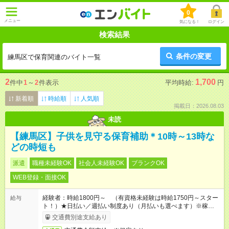
0
メニュー
気になる！
ログイン
検索結果
条件の変更
練馬区で保育関連のバイト一覧
2
1,700
件中
1
～
2
件表示
平均時給:
円
新着順
時給順
人気順
掲載日：2026.08.03
未読
【練馬区】子供を見守る保育補助＊10時～13時な
どの時短も
派遣
職種未経験OK
社会人未経験OK
ブランクOK
WEB登録・面接OK
経験者：時給1800円～ （有資格未経験は時給1750円～スター
給与
ト！）★日払い／週払い制度あり（月払いも選べます）※稼働開
始時は手続き完了次第のお支払いとなります★フルタイムできる
交通費別途支給あり
方は100円アップ！