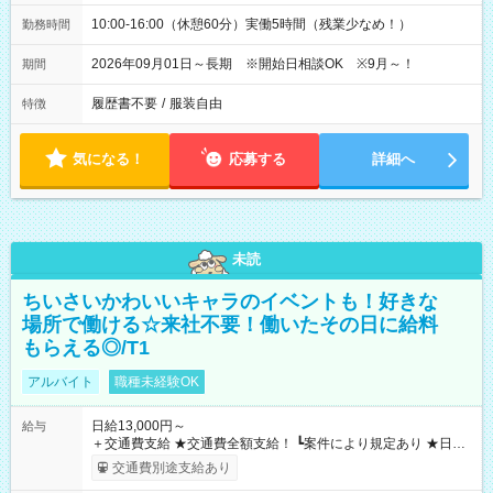
10:00-16:00（休憩60分）実働5時間（残業少なめ！）
勤務時間
2026年09月01日～長期 ※開始日相談OK ※9月～！
期間
履歴書不要
/
服装自由
特徴
気になる！
応募する
詳細へ
未読
ちいさいかわいいキャラのイベントも！好きな
場所で働ける☆来社不要！働いたその日に給料
もらえる◎/T1
アルバイト
職種未経験OK
日給13,000円～
給与
＋交通費支給 ★交通費全額支給！ ┗案件により規定あり ★日払
いOK！（規定あり） ┗働いたその日に現金GET♪ お仕事後はコ
交通費別途支給あり
ンビニATMから 日払い分を引き落とせます！ 【試用期間】試