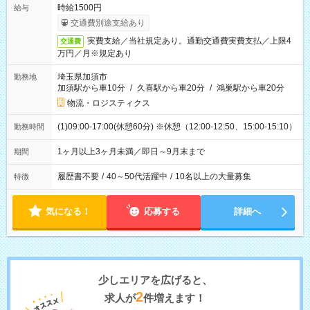
時給1500円
給与
交通費別途支給あり
実費支給／当社規定あり。通勤交通費実費支払／上限4
交通費
万円／月※規定あり
埼玉県加須市
勤務地
加須駅から車10分
/
久喜駅から車20分
/
鴻巣駅から車20分
物流・ロジスティクス
(1)09:00-17:00(休憩60分) ※休憩（12:00-12:50、15:00-15:10）
勤務時間
1ヶ月以上3ヶ月未満／即日～9月末まで
期間
履歴書不要
/
40～50代活躍中
/
10名以上の大量募集
特徴
気になる！
応募する
詳細へ
少しエリアを広げると、
2
求人が
件増えます！