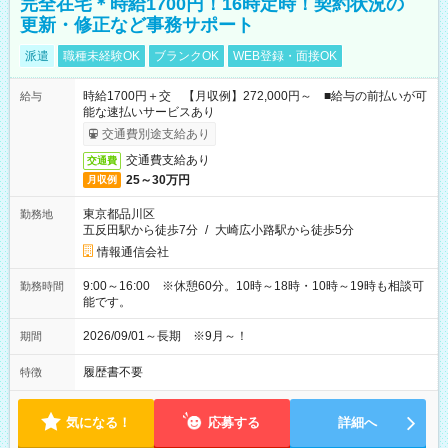
完全在宅＊時給1700円！16時定時！契約状況の
更新・修正など事務サポート
派遣
職種未経験OK
ブランクOK
WEB登録・面接OK
時給1700円＋交 【月収例】272,000円～ ■給与の前払いが可
給与
能な速払いサービスあり
交通費別途支給あり
交通費支給あり
交通費
25～30万円
月収例
東京都品川区
勤務地
五反田駅から徒歩7分
/
大崎広小路駅から徒歩5分
情報通信会社
9:00～16:00 ※休憩60分。10時～18時・10時～19時も相談可
勤務時間
能です。
2026/09/01～長期 ※9月～！
期間
履歴書不要
特徴
気になる！
応募する
詳細へ