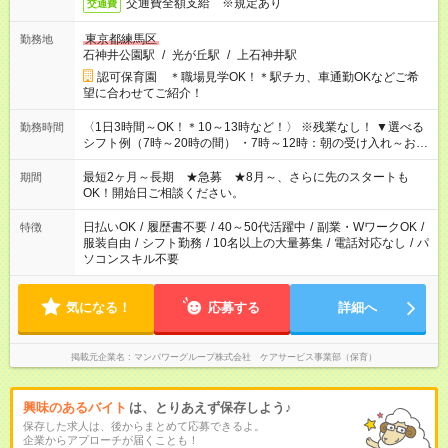
交通費全額支給 ※規定あり
交通費
東京都練馬区
勤務地
石神井公園駅
/
光が丘駅
/
上石神井駅
認可保育園 ＊職場見学OK！＊駅チカ、車通勤OKなどご希
望に合わせてご紹介！
〈1日3時間～OK！＊10～13時など！〉 ※残業なし！ ▼選べる
勤務時間
シフト例（7時～20時の間） ・7時～12時：朝の受け入れ～お昼
の準備 ・10時～13時：園児の見守り～お昼の補助 ・9時～16
時：帰りの会まで！子供の成長を見守る ・15時～20時：夜のお
最短2ヶ月～長期 ★急募 ★8月～、さらに先のスタートも
期間
迎えサポート
OK！開始日ご相談ください。
日払いOK
/
履歴書不要
/
40～50代活躍中
/
副業・WワークOK
/
特徴
服装自由
/
シフト勤務
/
10名以上の大量募集
/
電話対応なし
/
パ
ソコンスキル不要
気になる！
応募する
詳細へ
掲載元企業名
マンパワーグループ株式会社 ケアサービス事業部（保育）
興味のあるバイト
は、とりあえず保存しよう♪
保存した求人は、後からまとめて応募できるよ。
企業からアプローチが届くことも！