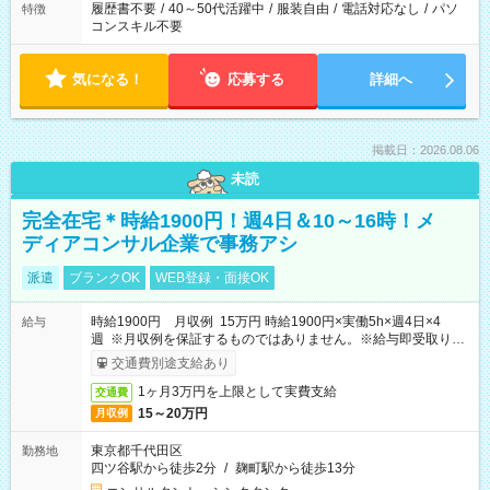
履歴書不要
/
40～50代活躍中
/
服装自由
/
電話対応なし
/
パソ
特徴
コンスキル不要
気になる！
応募する
詳細へ
掲載日：2026.08.06
未読
完全在宅＊時給1900円！週4日＆10～16時！メ
ディアコンサル企業で事務アシ
派遣
ブランクOK
WEB登録・面接OK
時給1900円 月収例 15万円 時給1900円×実働5h×週4日×4
給与
週 ※月収例を保証するものではありません。※給与即受取りサ
ービス利用可（利用条件有）
交通費別途支給あり
1ヶ月3万円を上限として実費支給
交通費
15～20万円
月収例
東京都千代田区
勤務地
四ツ谷駅から徒歩2分
/
麹町駅から徒歩13分