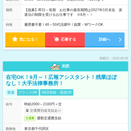
【急募】即日～長期 お仕事の最長期間は2027年3月末迄 派
期間
遣法の制限を受けるお仕事です ※8月～！
履歴書不要
/
40～50代活躍中
/
副業・WワークOK
特徴
気になる！
応募する
詳細へ
掲載日：2026.08.08
未読
在宅OK！9月～！広報アシスタント！残業ほぼ
なし！大手法律事務所！
派遣
ブランクOK
WEB登録・面接OK
時給2000～2100円＋交
給与
交通費別途支給あり
通勤交通費支給
交通費
東京都千代田区
勤務地