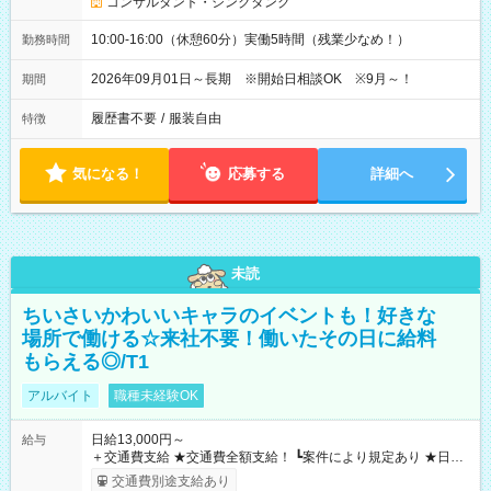
コンサルタント・シンクタンク
10:00-16:00（休憩60分）実働5時間（残業少なめ！）
勤務時間
2026年09月01日～長期 ※開始日相談OK ※9月～！
期間
履歴書不要
/
服装自由
特徴
気になる！
応募する
詳細へ
未読
ちいさいかわいいキャラのイベントも！好きな
場所で働ける☆来社不要！働いたその日に給料
もらえる◎/T1
アルバイト
職種未経験OK
日給13,000円～
給与
＋交通費支給 ★交通費全額支給！ ┗案件により規定あり ★日払
いOK！（規定あり） ┗働いたその日に現金GET♪ お仕事後はコ
交通費別途支給あり