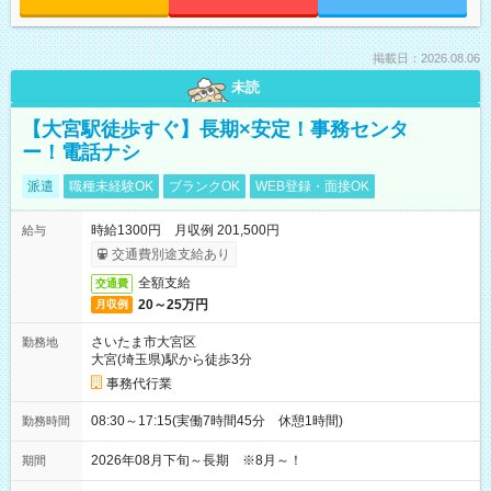
掲載日：2026.08.06
未読
【大宮駅徒歩すぐ】長期×安定！事務センタ
ー！電話ナシ
派遣
職種未経験OK
ブランクOK
WEB登録・面接OK
時給1300円 月収例 201,500円
給与
交通費別途支給あり
全額支給
交通費
20～25万円
月収例
さいたま市大宮区
勤務地
大宮(埼玉県)駅から徒歩3分
事務代行業
08:30～17:15(実働7時間45分 休憩1時間)
勤務時間
2026年08月下旬～長期 ※8月～！
期間