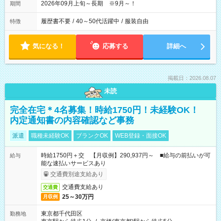
2026年09月上旬～長期 ※9月～！
期間
履歴書不要
/
40～50代活躍中
/
服装自由
特徴
気になる！
応募する
詳細へ
掲載日：2026.08.07
未読
完全在宅＊4名募集！時給1750円！未経験OK！
内定通知書の内容確認など事務
派遣
職種未経験OK
ブランクOK
WEB登録・面接OK
時給1750円＋交 【月収例】290,937円～ ■給与の前払いが可
給与
能な速払いサービスあり
交通費別途支給あり
交通費支給あり
交通費
25～30万円
月収例
東京都千代田区
勤務地