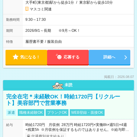
大手町(東京都)駅から徒歩1分
/
東京駅から徒歩10分
マスコミ関連
9:30～17:30
勤務時間
2026/9/1～長期 ※9月～OK！
期間
履歴書不要
/
服装自由
特徴
気になる！
応募する
詳細へ
掲載日：2026.08.07
未読
完全在宅＊未経験OK！時給1720円【リクルー
ト】美容部門で営業事務
派遣
職種未経験OK
ブランクOK
WEB登録・面接OK
時給1720円 月収例 28万円 時給1720円×実働8h×週5日×4週
給与
+残業5h ※月収例を保証するものではありません。※給与即受
取りサービス利用可（利用条件有）
交通費別途支給あり