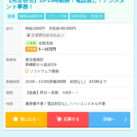
【完全在宅】10-13時勤務！電話無し！アシスタ
ント事務！
派遣
職種未経験OK
ブランクOK
WEB登録・面接OK
時給1650円 月収例 99,000円
給与
交通費別途支給あり
全額支給
交通費
5～10万円
月収例
東京都港区
勤務地
新橋駅から徒歩2分
ソフトウェア開発
10:00～13:00(実働3時間 休憩なし) #15時まで
勤務時間
【急募】即日～長期 ※8月～！
期間
履歴書不要
/
電話対応なし
/
パソコンスキル不要
特徴
気になる！
応募する
詳細へ