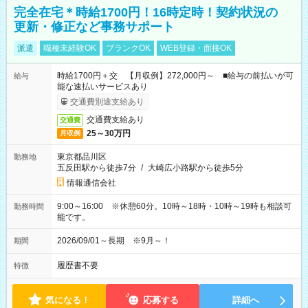
完全在宅＊時給1700円！16時定時！契約状況の
更新・修正など事務サポート
派遣
職種未経験OK
ブランクOK
WEB登録・面接OK
時給1700円＋交 【月収例】272,000円～ ■給与の前払いが可
給与
能な速払いサービスあり
交通費別途支給あり
交通費支給あり
交通費
25～30万円
月収例
東京都品川区
勤務地
五反田駅から徒歩7分
/
大崎広小路駅から徒歩5分
情報通信会社
9:00～16:00 ※休憩60分。10時～18時・10時～19時も相談可
勤務時間
能です。
2026/09/01～長期 ※9月～！
期間
履歴書不要
特徴
気になる！
応募する
詳細へ