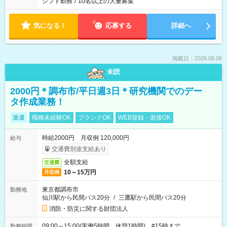
シフト勤務
/
10名以上の大量募集
気になる！
応募する
詳細へ
掲載日：2026.08.06
未読
2000円＊調布市/平日週3日＊研究機関でのデー
タ作成業務！
派遣
職種未経験OK
ブランクOK
WEB登録・面接OK
時給2000円 月収例 120,000円
給与
交通費別途支給あり
全額支給
交通費
10～15万円
月収例
東京都調布市
勤務地
仙川駅から民間バス20分
/
三鷹駅から民間バス20分
消防・防災に関する財団法人
09:00～15:00(実働5時間 休憩1時間) #15時まで
勤務時間