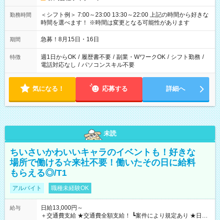
＜シフト例＞ 7:00～23:00 13:30～22:00 上記の時間から好きな
勤務時間
時間を選べます！ ※時間は変更となる可能性があります
急募！8月15日・16日
期間
週1日からOK
/
履歴書不要
/
副業・WワークOK
/
シフト勤務
/
特徴
電話対応なし
/
パソコンスキル不要
気になる！
応募する
詳細へ
未読
ちいさいかわいいキャラのイベントも！好きな
場所で働ける☆来社不要！働いたその日に給料
もらえる◎/T1
アルバイト
職種未経験OK
日給13,000円～
給与
＋交通費支給 ★交通費全額支給！ ┗案件により規定あり ★日払