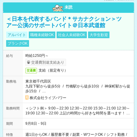
未読
＜日本を代表するバンド＊サカナクション＞ツ
アー公演のサポートバイト＠日本武道館
アルバイト
職種未経験OK
社会人未経験OK
大学生歓迎
ブランクOK
時給1250円～
給与
交通費別途支給あり
支給（規定有り）
交通費
東京都千代田区
勤務地
九段下駅から徒歩5分
/
竹橋駅から徒歩10分
/
神保町駅から徒
歩15分
/
…
株式会社ライブパワー
＜シフト例＞ 9:00～22:30 12:30～22:00 15:30～21:00 12:30～
勤務時間
19:00 12:30～22:00 上記の時間から好きな時間を選べます！ ※
時間は変更となる可能性があります
9月8日・9日
期間
週1日からOK
/
履歴書不要
/
副業・WワークOK
/
シフト勤務
/
特徴