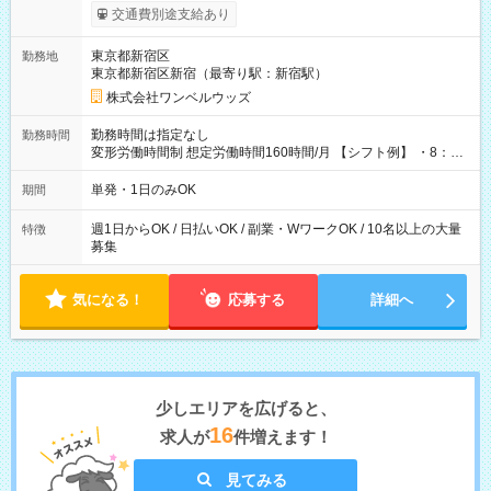
いOK！（規定あり） ┗働いたその日に現金GET♪ お仕事後はコ
交通費別途支給あり
ンビニATMから 日払い分を引き落とせます！ 【試用期間】試
用期間なし
東京都新宿区
勤務地
東京都新宿区新宿（最寄り駅：新宿駅）
株式会社ワンベルウッズ
勤務時間は指定なし
勤務時間
変形労働時間制 想定労働時間160時間/月 【シフト例】 ・8：00
～21：00
単発・1日のみOK
期間
週1日からOK / 日払いOK / 副業・WワークOK / 10名以上の大量
特徴
募集
気になる！
応募する
詳細へ
少しエリアを広げると、
16
求人が
件増えます！
見てみる