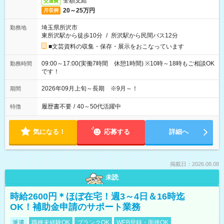
全額支給
交通費
20～25万円
月収例
埼玉県所沢市
勤務地
東所沢駅から徒歩10分
/
所沢駅から民間バス12分
■文芸資料の収集・保存・展示をおこなっています
09:00～17:00(実働7時間 休憩1時間) ※10時～18時もご相談OK
勤務時間
です！
2026年09月上旬～長期 ※9月～！
期間
履歴書不要
/
40～50代活躍中
特徴
気になる！
応募する
詳細へ
掲載日：2026.08.08
未読
時給2600円＊ほぼ在宅！週3～4日＆16時迄
OK！補助金申請のサポート業務
派遣
職種未経験OK
ブランクOK
WEB登録・面接OK