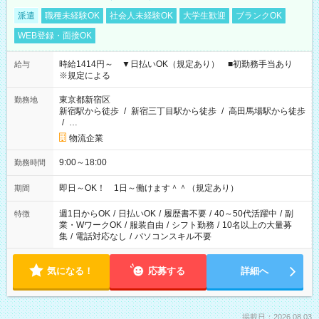
派遣
職種未経験OK
社会人未経験OK
大学生歓迎
ブランクOK
WEB登録・面接OK
時給1414円～ ▼日払いOK（規定あり） ■初勤務手当あり
給与
※規定による
東京都新宿区
勤務地
新宿駅から徒歩
/
新宿三丁目駅から徒歩
/
高田馬場駅から徒歩
/
…
物流企業
9:00～18:00
勤務時間
即日～OK！ 1日～働けます＾＾（規定あり）
期間
週1日からOK
/
日払いOK
/
履歴書不要
/
40～50代活躍中
/
副
特徴
業・WワークOK
/
服装自由
/
シフト勤務
/
10名以上の大量募
集
/
電話対応なし
/
パソコンスキル不要
気になる！
応募する
詳細へ
掲載日：2026.08.03