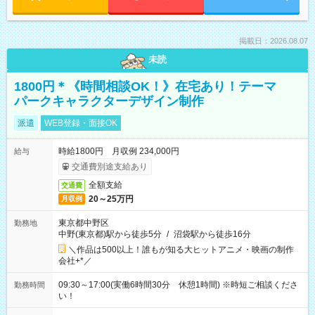
掲載日：2026.08.07
未読
1800円＊《時間相談OK！》在宅あり！テーマ
パークキャラクターデザイン制作
派遣
WEB登録・面接OK
時給1800円 月収例 234,000円
給与
交通費別途支給あり
全額支給
交通費
20～25万円
月収例
東京都中野区
勤務地
中野(東京都)駅から徒歩5分
/
沼袋駅から徒歩16分
＼作品は500以上！誰もが知る大ヒットアニメ・映画の制作
会社+*／
09:30～17:00(実働6時間30分 休憩1時間) ※時短ご相談くださ
勤務時間
い！