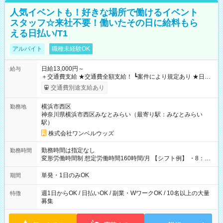
人気イベントも！好きな場所で働けるイベント
スタッフ☆来社不要！働いたその日に給料もら
える日払い/T1
アルバイト
職種未経験OK
日給13,000円～
給与
＋交通費支給 ★交通費全額支給！ ┗案件により規定あり ★日払
いOK！（規定あり） ┗働いたその日に現金GET♪ お仕事後はコ
交通費別途支給あり
ンビニATMから 日払い分を引き落とせます！ 【試用期間】試
用期間なし
横浜市西区
勤務地
神奈川県横浜市西区みなとみらい（最寄り駅：みなとみらい
駅）
株式会社ワンベルウッズ
勤務時間は指定なし
勤務時間
変形労働時間制 想定労働時間160時間/月 【シフト例】 ・8：00
～21：00
単発・1日のみOK
期間
週1日からOK / 日払いOK / 副業・WワークOK / 10名以上の大量
特徴
募集