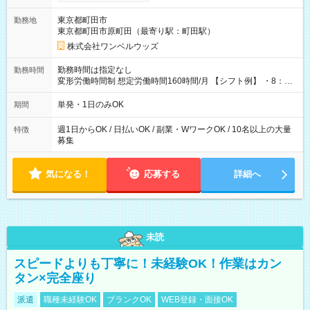
ンビニATMから 日払い分を引き落とせます！ 【試用期間】試
用期間なし
東京都町田市
勤務地
東京都町田市原町田（最寄り駅：町田駅）
株式会社ワンベルウッズ
勤務時間は指定なし
勤務時間
変形労働時間制 想定労働時間160時間/月 【シフト例】 ・8：00
～21：00
単発・1日のみOK
期間
週1日からOK / 日払いOK / 副業・WワークOK / 10名以上の大量
特徴
募集
気になる！
応募する
詳細へ
未読
スピードよりも丁寧に！未経験OK！作業はカン
タン×完全座り
派遣
職種未経験OK
ブランクOK
WEB登録・面接OK