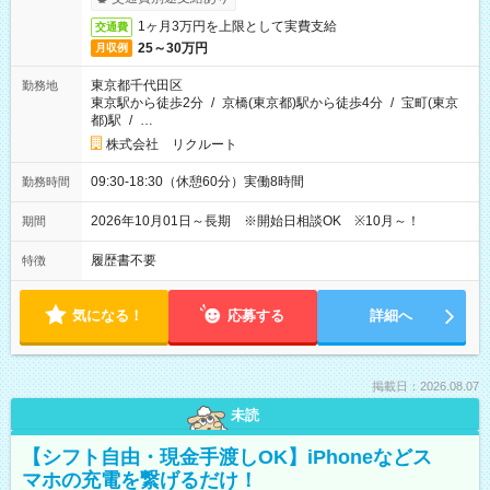
1ヶ月3万円を上限として実費支給
交通費
25～30万円
月収例
東京都千代田区
勤務地
東京駅から徒歩2分
/
京橋(東京都)駅から徒歩4分
/
宝町(東京
都)駅
/
…
株式会社 リクルート
09:30-18:30（休憩60分）実働8時間
勤務時間
2026年10月01日～長期 ※開始日相談OK ※10月～！
期間
履歴書不要
特徴
気になる！
応募する
詳細へ
掲載日：2026.08.07
未読
【シフト自由・現金手渡しOK】iPhoneなどス
マホの充電を繋げるだけ！