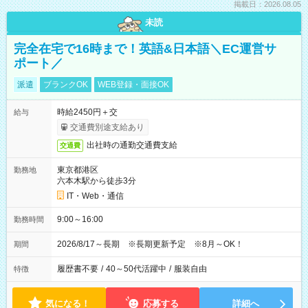
掲載日：2026.08.05
未読
完全在宅で16時まで！英語&日本語＼EC運営サ
ポート／
派遣
ブランクOK
WEB登録・面接OK
時給2450円＋交
給与
交通費別途支給あり
出社時の通勤交通費支給
交通費
東京都港区
勤務地
六本木駅から徒歩3分
IT・Web・通信
9:00～16:00
勤務時間
2026/8/17～長期 ※長期更新予定 ※8月～OK！
期間
履歴書不要
/
40～50代活躍中
/
服装自由
特徴
気になる！
応募する
詳細へ