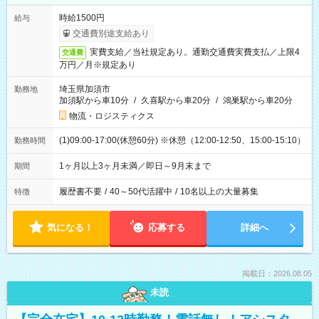
時給1500円
給与
交通費別途支給あり
実費支給／当社規定あり。通勤交通費実費支払／上限4
交通費
万円／月※規定あり
埼玉県加須市
勤務地
加須駅から車10分
/
久喜駅から車20分
/
鴻巣駅から車20分
物流・ロジスティクス
(1)09:00-17:00(休憩60分) ※休憩（12:00-12:50、15:00-15:10）
勤務時間
1ヶ月以上3ヶ月未満／即日～9月末まで
期間
履歴書不要
/
40～50代活躍中
/
10名以上の大量募集
特徴
気になる！
応募する
詳細へ
掲載日：2026.08.05
未読