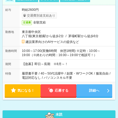
時給2600円
給与
交通費別途支給あり
全額支給
交通費
東京都中央区
勤務地
八丁堀(東京都)駅から徒歩2分
/
茅場町駅から徒歩6分
建設業界向けのAIサービスの提供など
10:00～17:00(実働6時間 休憩1時間) ※定時：10:00～
勤務時間
19:00（※終わりの時間：16:00～19:00で相談可！）
【急募】即日～長期 ※8月～！
期間
履歴書不要
/
40～50代活躍中
/
副業・WワークOK
/
服装自由
/
特徴
電話対応なし
/
パソコンスキル不要
気になる！
応募する
詳細へ
未読