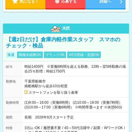
気になる！
応募する
詳細へ
未読
【週2日だけ】倉庫内軽作業スタッフ スマホの
チェック・検品
派遣
職種未経験OK
ブランクOK
WEB登録・面接OK
時給1400円 ※実働8時間を超える勤務、22時～翌5時勤務の場
給与
合25％割増：時給1750円
千葉県船橋市
勤務地
南船橋駅から徒歩10分程度
スマートフォンを取り扱う倉庫
(1)9:00～18:00（実働8時間） (2)10:00～18:00（実働7時間）
勤務時間
(3)10:00～17:00（実働6時間） ※時間帯選べます ※休憩60分
長期 2026年9月スタート予定
期間
日払いOK
/
履歴書不要
/
40～50代活躍中
/
副業・WワークOK
/
特徴