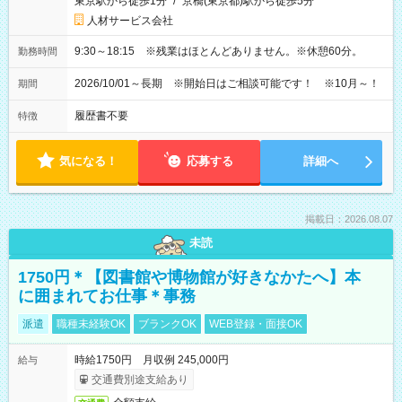
東京駅から徒歩1分
/
京橋(東京都)駅から徒歩5分
人材サービス会社
9:30～18:15 ※残業はほとんどありません。※休憩60分。
勤務時間
2026/10/01～長期 ※開始日はご相談可能です！ ※10月～！
期間
履歴書不要
特徴
気になる！
応募する
詳細へ
掲載日：2026.08.07
未読
1750円＊【図書館や博物館が好きなかたへ】本
に囲まれてお仕事＊事務
派遣
職種未経験OK
ブランクOK
WEB登録・面接OK
時給1750円 月収例 245,000円
給与
交通費別途支給あり