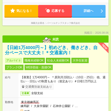
気になる！
応募する
詳細へ
掲載元企業名
パーソルテンプスタッフ株式会社
掲載日：2026.08.06
未読
NEW
【日給1万4000円～】初めどき、働きどき、自
分ペースで大丈夫！＊交通案内！
アルバイト
職種未経験OK
社会人未経験OK
大学生歓迎
ブランクOK
WEB登録・面接OK
【夜勤】1万4000円～ ＊原則月2回払い（10日・25日） 他、週
給与
払い・日払いの制度もあり（規定あり）＃日収1万円以上
交通費別途支給あり
全額支給
交通費
東京都練馬区
勤務地
練馬駅
/
大泉学園駅
/
石神井公園駅
/
…