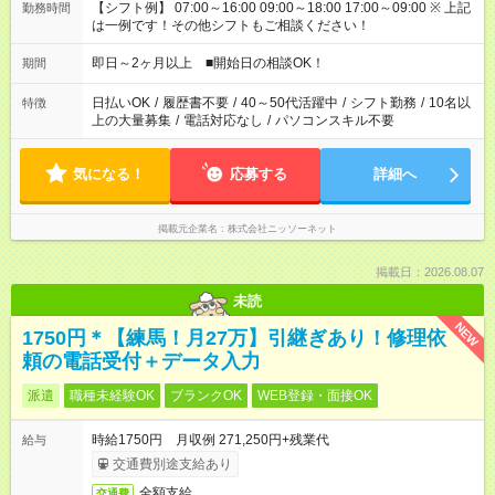
【シフト例】 07:00～16:00 09:00～18:00 17:00～09:00 ※ 上記
勤務時間
は一例です！その他シフトもご相談ください！
即日～2ヶ月以上 ■開始日の相談OK！
期間
日払いOK
/
履歴書不要
/
40～50代活躍中
/
シフト勤務
/
10名以
特徴
上の大量募集
/
電話対応なし
/
パソコンスキル不要
気になる！
応募する
詳細へ
掲載元企業名
株式会社ニッソーネット
掲載日：2026.08.07
未読
NEW
1750円＊【練馬！月27万】引継ぎあり！修理依
頼の電話受付＋データ入力
派遣
職種未経験OK
ブランクOK
WEB登録・面接OK
時給1750円 月収例 271,250円+残業代
給与
交通費別途支給あり
全額支給
交通費