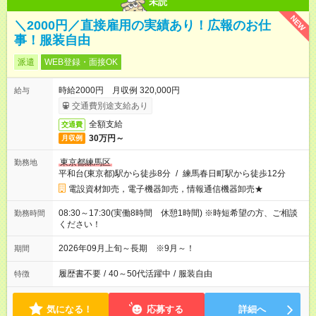
未読
NEW
＼2000円／直接雇用の実績あり！広報のお仕
事！服装自由
派遣
WEB登録・面接OK
時給2000円 月収例 320,000円
給与
交通費別途支給あり
全額支給
交通費
30万円～
月収例
東京都練馬区
勤務地
平和台(東京都)駅から徒歩8分
/
練馬春日町駅から徒歩12分
電設資材卸売，電子機器卸売，情報通信機器卸売★
08:30～17:30(実働8時間 休憩1時間) ※時短希望の方、ご相談
勤務時間
ください！
2026年09月上旬～長期 ※9月～！
期間
履歴書不要
/
40～50代活躍中
/
服装自由
特徴
気になる！
応募する
詳細へ