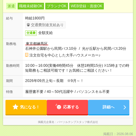
派遣
職種未経験OK
ブランクOK
WEB登録・面接OK
時給1800円
給与
交通費別途支給あり
全額支給
交通費
東京都練馬区
勤務地
石神井公園駅から民間バス10分
/
光が丘駅から民間バス20分
注文住宅を中心とした大手ハウスメーカー♪
10:00～16:00(実働4時間45分 休憩1時間15分) ※15時までの時
勤務時間
短勤務もご相談可能です！お気軽にご相談ください！
2026年09月上旬～長期 ※9月～！
期間
履歴書不要
/
40～50代活躍中
/
パソコンスキル不要
特徴
気になる！
応募する
詳細へ
掲載元企業名
パーソルテンプスタッフ株式会社
掲載日：2026.08.06