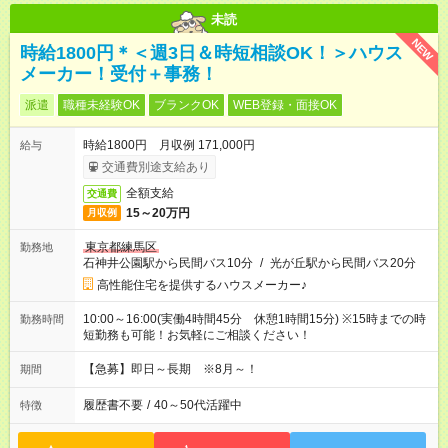
未読
NEW
時給1800円＊＜週3日＆時短相談OK！＞ハウス
メーカー！受付＋事務！
派遣
職種未経験OK
ブランクOK
WEB登録・面接OK
時給1800円 月収例 171,000円
給与
交通費別途支給あり
全額支給
交通費
15～20万円
月収例
東京都練馬区
勤務地
石神井公園駅から民間バス10分
/
光が丘駅から民間バス20分
高性能住宅を提供するハウスメーカー♪
10:00～16:00(実働4時間45分 休憩1時間15分) ※15時までの時
勤務時間
短勤務も可能！お気軽にご相談ください！
【急募】即日～長期 ※8月～！
期間
履歴書不要
/
40～50代活躍中
特徴