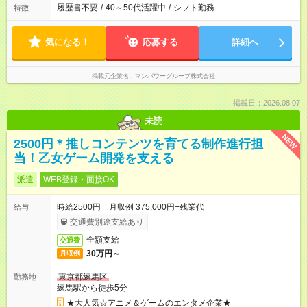
履歴書不要
/
40～50代活躍中
/
シフト勤務
特徴
気になる！
応募する
詳細へ
掲載元企業名
マンパワーグループ株式会社
掲載日：2026.08.07
未読
NEW
2500円＊推しコンテンツを育てる制作進行担
当！乙女ゲーム開発を支える
派遣
WEB登録・面接OK
時給2500円 月収例 375,000円+残業代
給与
交通費別途支給あり
全額支給
交通費
30万円～
月収例
東京都練馬区
勤務地
練馬駅から徒歩5分
★大人気☆アニメ＆ゲームのエンタメ企業★