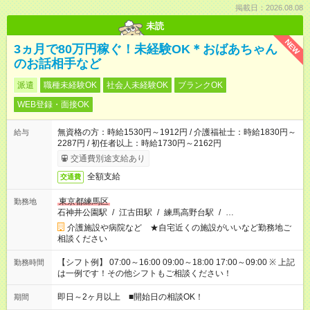
掲載日：2026.08.08
未読
NEW
3ヵ月で80万円稼ぐ！未経験OK＊おばあちゃん
のお話相手など
派遣
職種未経験OK
社会人未経験OK
ブランクOK
WEB登録・面接OK
無資格の方：時給1530円～1912円 / 介護福祉士：時給1830円～
給与
2287円 / 初任者以上：時給1730円～2162円
交通費別途支給あり
全額支給
交通費
東京都練馬区
勤務地
石神井公園駅
/
江古田駅
/
練馬高野台駅
/
…
介護施設や病院など ★自宅近くの施設がいいなど勤務地ご
相談ください
【シフト例】 07:00～16:00 09:00～18:00 17:00～09:00 ※ 上記
勤務時間
は一例です！その他シフトもご相談ください！
即日～2ヶ月以上 ■開始日の相談OK！
期間