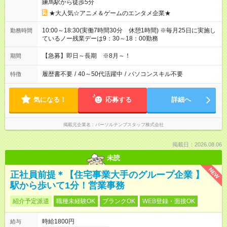
練馬駅から徒歩5分
★大人気☆アニメ＆ゲームのエンタメ企業★
10:00～18:30(実働7時間30分 休憩1時間) ※毎月25日に実施し
勤務時間
ているノー残業デーは9：30～18：00勤務
【急募】即日～長期 ※8月～！
期間
履歴書不要
/
40～50代活躍中
/
パソコンスキル不要
特徴
気になる！
応募する
詳細へ
掲載元企業名
パーソルテンプスタッフ株式会社
掲載日：2026.08.06
未読
NEW
正社員前提＊【住宅事業大手のグループ企業 】
駅から歩いて1分！営業事務
紹介予定派遣
職種未経験OK
ブランクOK
WEB登録・面接OK
時給1800円
給与