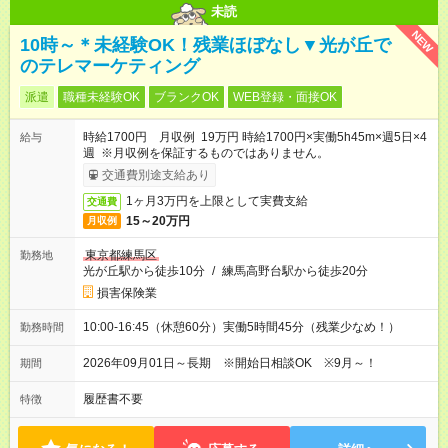
未読
NEW
10時～＊未経験OK！残業ほぼなし▼光が丘で
のテレマーケティング
派遣
職種未経験OK
ブランクOK
WEB登録・面接OK
時給1700円 月収例 19万円 時給1700円×実働5h45m×週5日×4
給与
週 ※月収例を保証するものではありません。
交通費別途支給あり
1ヶ月3万円を上限として実費支給
交通費
15～20万円
月収例
東京都練馬区
勤務地
光が丘駅から徒歩10分
/
練馬高野台駅から徒歩20分
損害保険業
10:00-16:45（休憩60分）実働5時間45分（残業少なめ！）
勤務時間
2026年09月01日～長期 ※開始日相談OK ※9月～！
期間
履歴書不要
特徴