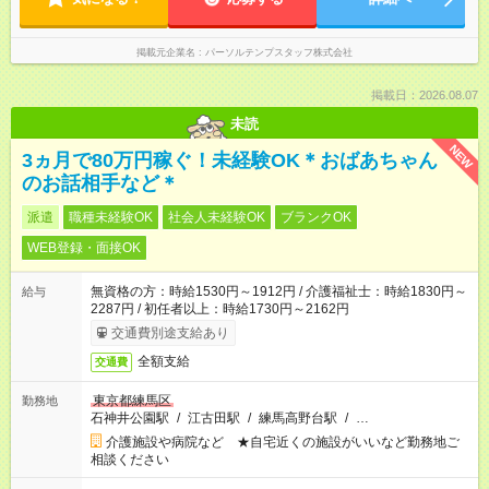
掲載元企業名
パーソルテンプスタッフ株式会社
掲載日：2026.08.07
未読
NEW
3ヵ月で80万円稼ぐ！未経験OK＊おばあちゃん
のお話相手など＊
派遣
職種未経験OK
社会人未経験OK
ブランクOK
WEB登録・面接OK
無資格の方：時給1530円～1912円 / 介護福祉士：時給1830円～
給与
2287円 / 初任者以上：時給1730円～2162円
交通費別途支給あり
全額支給
交通費
東京都練馬区
勤務地
石神井公園駅
/
江古田駅
/
練馬高野台駅
/
…
介護施設や病院など ★自宅近くの施設がいいなど勤務地ご
相談ください