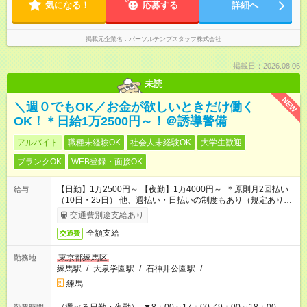
気になる！
応募する
詳細へ
掲載元企業名
パーソルテンプスタッフ株式会社
掲載日：2026.08.06
未読
NEW
＼週０でもOK／お金が欲しいときだけ働く
OK！＊日給1万2500円～！＠誘導警備
アルバイト
職種未経験OK
社会人未経験OK
大学生歓迎
ブランクOK
WEB登録・面接OK
【日勤】1万2500円～ 【夜勤】1万4000円～ ＊原則月2回払い
給与
（10日・25日） 他、週払い・日払いの制度もあり（規定あり）
＃日収1万円以上
交通費別途支給あり
全額支給
交通費
東京都練馬区
勤務地
練馬駅
/
大泉学園駅
/
石神井公園駅
/
…
練馬