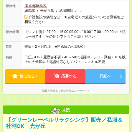
東京都練馬区
勤務地
練馬駅
/
光が丘駅
/
武蔵関駅
/
…
介護施設や病院など ★自宅近くの施設がいいなど勤務地ご
相談ください
【シフト例】 07:00～16:00 09:00～18:00 17:00～09:00 ※ 上記
勤務時間
は一例です！その他シフトもご相談ください！
即日～2ヶ月以上 ■開始日の相談OK！
期間
日払いOK
/
履歴書不要
/
40～50代活躍中
/
シフト勤務
/
10名以
特徴
上の大量募集
/
電話対応なし
/
パソコンスキル不要
気になる！
応募する
詳細へ
掲載元企業名
株式会社ニッソーネット
未読
【グリーンレーベルリラクシング】販売／私服＆
社割OK 光が丘