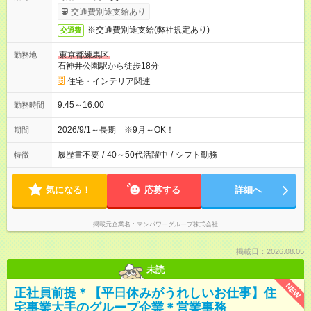
交通費別途支給あり
※交通費別途支給(弊社規定あり)
交通費
東京都練馬区
勤務地
石神井公園駅から徒歩18分
住宅・インテリア関連
9:45～16:00
勤務時間
2026/9/1～長期 ※9月～OK！
期間
履歴書不要
/
40～50代活躍中
/
シフト勤務
特徴
気になる！
応募する
詳細へ
掲載元企業名
マンパワーグループ株式会社
掲載日：2026.08.05
未読
NEW
正社員前提＊【平日休みがうれしいお仕事】住
宅事業大手のグループ企業＊営業事務