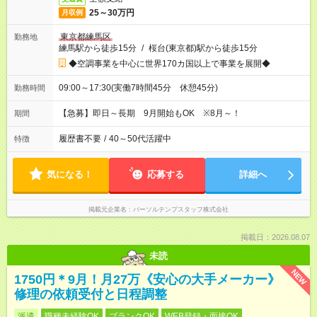
25～30万円
月収例
東京都練馬区
勤務地
練馬駅から徒歩15分
/
桜台(東京都)駅から徒歩15分
◆空調事業を中心に世界170カ国以上で事業を展開◆
09:00～17:30(実働7時間45分 休憩45分)
勤務時間
【急募】即日～長期 9月開始もOK ※8月～！
期間
履歴書不要
/
40～50代活躍中
特徴
気になる！
応募する
詳細へ
掲載元企業名
パーソルテンプスタッフ株式会社
掲載日：2026.08.07
未読
NEW
1750円＊9月！月27万《安心の大手メーカー》
修理の依頼受付と日程調整
派遣
職種未経験OK
ブランクOK
WEB登録・面接OK