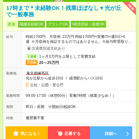
NEW
17時まで＊未経験OK！残業ほぼなし▼光が丘
で一般事務
派遣
職種未経験OK
ブランクOK
WEB登録・面接OK
時給1700円 月収例 23万円 時給1700円×実働7h×週5日×4
給与
週 ※月収例を保証するものではありません。※給与即受取りサ
ービス利用可（利用条件有）
交通費別途支給あり
1ヶ月3万円を上限として実費支給
交通費
20～25万円
月収例
東京都練馬区
勤務地
光が丘駅から徒歩10分
/
成増駅からバス10分
公社・公団・官公庁
09:00-17:00（休憩60分）実働7時間（残業少なめ！）
勤務時間
即日～長期 ※開始日相談OK
期間
履歴書不要
特徴
気になる！
応募する
詳細へ