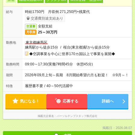
時給1750円 月収例 271,250円+残業代
給与
交通費別途支給あり
全額支給
交通費
25～30万円
月収例
東京都練馬区
勤務地
練馬駅から徒歩15分
/
桜台(東京都)駅から徒歩15分
◆空調事業を中心に世界170カ国以上で事業を展開◆
09:00～17:30(実働7時間45分 休憩45分)
勤務時間
2026年09月上旬～長期 8月開始希望の方も歓迎！ ※9月～！
期間
履歴書不要
/
40～50代活躍中
特徴
気になる！
応募する
詳細へ
掲載元企業名
パーソルテンプスタッフ株式会社
掲載日：2026.08.07