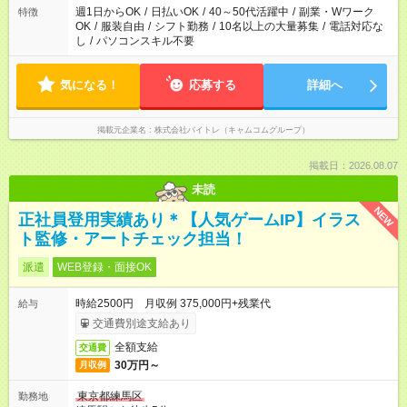
週1日からOK
/
日払いOK
/
40～50代活躍中
/
副業・Wワーク
特徴
OK
/
服装自由
/
シフト勤務
/
10名以上の大量募集
/
電話対応な
し
/
パソコンスキル不要
気になる！
応募する
詳細へ
掲載元企業名
株式会社バイトレ（キャムコムグループ）
掲載日：2026.08.07
未読
NEW
正社員登用実績あり＊【人気ゲームIP】イラス
ト監修・アートチェック担当！
派遣
WEB登録・面接OK
時給2500円 月収例 375,000円+残業代
給与
交通費別途支給あり
全額支給
交通費
30万円～
月収例
東京都練馬区
勤務地