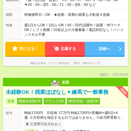
（選べる日勤・夜勤） ▼8：00～17：00／9：00～18：00
勤務時間
▼20：00～翌5：00／21：00～翌6：00 など
研修後即日～OK ★短期・長期の就業も大歓迎＃急募
期間
週1日からOK
/
日払いOK
/
40～50代活躍中
/
副業・Wワーク
特徴
OK
/
シフト勤務
/
10名以上の大量募集
/
電話対応なし
/
パソコ
ンスキル不要
気になる！
応募する
詳細へ
掲載元企業名
テイケイ株式会社 【東京・神奈川エリア】
掲載日：2026.08.06
未読
NEW
未経験OK！残業ほぼなし▼練馬で一般事務
派遣
職種未経験OK
ブランクOK
WEB登録・面接OK
時給1700円 月収例 27万円 時給1700円×実働8h×週5日×4
給与
週 ※月収例を保証するものではありません。※給与即受取りサ
ービス利用可（利用条件有）
交通費別途支給あり