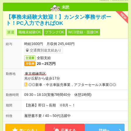
未読
NEW
【事務未経験大歓迎！】カンタン事務サポー
ト！PC入力できればOK
派遣
職種未経験OK
ブランクOK
WEB登録・面接OK
時給1600円 月収例 245,440円
給与
交通費別途支給あり
全額支給
交通費
20～25万円
月収例
東京都練馬区
勤務地
光が丘駅から徒歩17分
◎◎新車・中古車販売事業，アフターセールス事業◎◎
09:30～18:10(実働7時間40分 休憩1時間)
勤務時間
【急募】即日～長期 ※8月～！
期間
履歴書不要
/
40～50代活躍中
特徴
気になる！
応募する
詳細へ