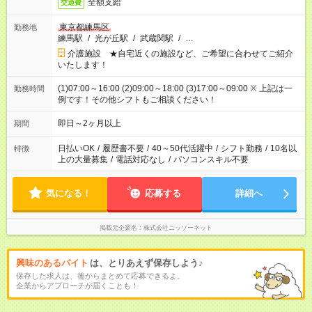
全額支給
交通費
東京都練馬区
勤務地
練馬駅
/
光が丘駅
/
武蔵関駅
/
…
介護施設 ★自宅近くの施設など、ご希望に合わせてご紹介
いたします！
(1)07:00～16:00 (2)09:00～18:00 (3)17:00～09:00 ※ 上記は一
勤務時間
例です！その他シフトもご相談ください！
即日～2ヶ月以上
期間
日払いOK
/
履歴書不要
/
40～50代活躍中
/
シフト勤務
/
10名以
特徴
上の大量募集
/
電話対応なし
/
パソコンスキル不要
気になる！
応募する
詳細へ
掲載元企業名
株式会社ニッソーネット
興味のあるバイト
は、とりあえず保存しよう♪
保存した求人は、後からまとめて応募できるよ。
企業からアプローチが届くことも！