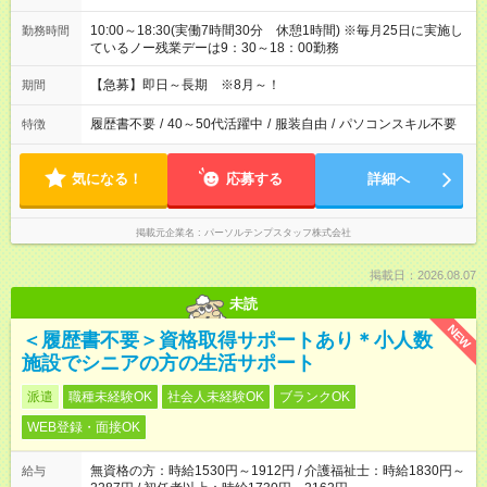
10:00～18:30(実働7時間30分 休憩1時間) ※毎月25日に実施し
勤務時間
ているノー残業デーは9：30～18：00勤務
【急募】即日～長期 ※8月～！
期間
履歴書不要
/
40～50代活躍中
/
服装自由
/
パソコンスキル不要
特徴
気になる！
応募する
詳細へ
掲載元企業名
パーソルテンプスタッフ株式会社
掲載日：2026.08.07
未読
NEW
＜履歴書不要＞資格取得サポートあり＊小人数
施設でシニアの方の生活サポート
派遣
職種未経験OK
社会人未経験OK
ブランクOK
WEB登録・面接OK
無資格の方：時給1530円～1912円 / 介護福祉士：時給1830円～
給与