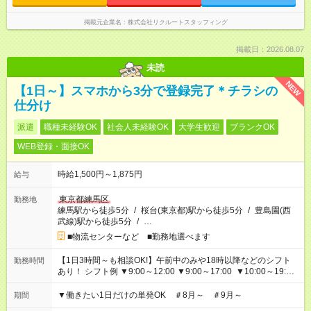
掲載元企業名
株式会社リクルートスタッフィング
掲載日：2026.08.07
未読
NEW
【1日～】スマホから3分で登録完了＊チラシの
仕分け
派遣
職種未経験OK
社会人未経験OK
大学生歓迎
ブランクOK
WEB登録・面接OK
時給1,500円～1,875円
給与
東京都練馬区
勤務地
練馬駅から徒歩5分
/
桜台(東京都)駅から徒歩5分
/
豊島園(西
武線)駅から徒歩5分
/
…
■物流センターなど ■勤務地選べます
【1日3時間～も相談OK!】午前中のみや18時以降などのシフト
勤務時間
あり！ シフト例 ▼9:00～12:00 ▼9:00～17:00 ▼10:00～19:00
▼18:00～21:00
▼働きたい1日だけの単発OK ＃8月～ ＃9月～
期間