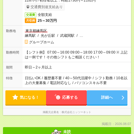
2287円 / 初任者以上：時給1730円～2162円
交通費別途支給あり
全額支給
交通費
25～30万円
月収例
東京都練馬区
勤務地
練馬駅
/
光が丘駅
/
武蔵関駅
/
…
グループホーム
【シフト例】 07:00～16:00 09:00～18:00 17:00～09:00 ※ 上記
勤務時間
は一例です！その他シフトもご相談ください！
即日～2ヶ月以上
期間
日払いOK
/
履歴書不要
/
40～50代活躍中
/
シフト勤務
/
10名以
特徴
上の大量募集
/
電話対応なし
/
パソコンスキル不要
気になる！
応募する
詳細へ
掲載元企業名
株式会社ニッソーネット
掲載日：2026.08.07
未読