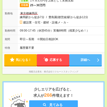
1ヶ月3万円を上限として実費支給
交通費
25～30万円
月収例
東京都練馬区
勤務地
練馬駅から徒歩7分
/
豊島園(都営線)駅から徒歩12分
建設業・住宅・建材・設備メ－カ－
09:00-17:45（休憩45分）実働8時間（残業少なめ！）
勤務時間
即日～長期 ※開始日相談OK
期間
履歴書不要
特徴
気になる！
応募する
詳細へ
掲載元企業名
株式会社リクルートスタッフィング
少しエリアを広げると、
266
求人が
件増えます！
見てみる