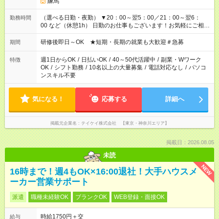
練馬
（選べる日勤・夜勤） ▼20：00～翌5：00／21：00～翌6：
勤務時間
00 など（休憩1h） 日勤のお仕事もございます！お気軽にご相談
ください！
研修後即日～OK ★短期・長期の就業も大歓迎＃急募
期間
週1日からOK
/
日払いOK
/
40～50代活躍中
/
副業・Wワーク
特徴
OK
/
シフト勤務
/
10名以上の大量募集
/
電話対応なし
/
パソコ
ンスキル不要
気になる！
応募する
詳細へ
掲載元企業名
テイケイ株式会社 【東京・神奈川エリア】
掲載日：2026.08.05
未読
NEW
16時まで！週4もOK×16:00退社！大手ハウスメ
ーカー営業サポート
派遣
職種未経験OK
ブランクOK
WEB登録・面接OK
時給1750円＋交
給与