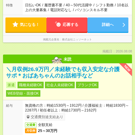
日払いOK
/
履歴書不要
/
40～50代活躍中
/
シフト勤務
/
10名以
特徴
上の大量募集
/
電話対応なし
/
パソコンスキル不要
気になる！
応募する
詳細へ
掲載元企業名
株式会社ニッソーネット
掲載日：2026.08.08
未読
NEW
＼月収例26.9万円／未経験でも収入安定な介護
サポ＊おばあちゃんのお話相手など
派遣
職種未経験OK
社会人未経験OK
ブランクOK
WEB登録・面接OK
無資格の方：時給1530円～1912円 / 介護福祉士：時給1830円～
給与
2287円 / 初任者以上：時給1730円～2162円
交通費別途支給あり
全額支給
交通費
25～30万円
月収例