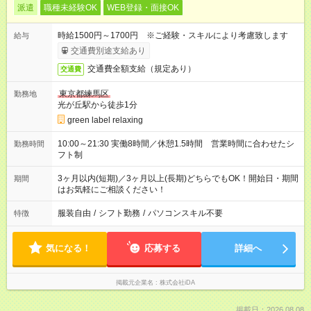
派遣
職種未経験OK
WEB登録・面接OK
時給1500円～1700円 ※ご経験・スキルにより考慮致します
給与
交通費別途支給あり
交通費全額支給（規定あり）
交通費
東京都練馬区
勤務地
光が丘駅から徒歩1分
green label relaxing
10:00～21:30 実働8時間／休憩1.5時間 営業時間に合わせたシ
勤務時間
フト制
3ヶ月以内(短期)／3ヶ月以上(長期)どちらでもOK！開始日・期間
期間
はお気軽にご相談ください！
服装自由
/
シフト勤務
/
パソコンスキル不要
特徴
気になる！
応募する
詳細へ
掲載元企業名
株式会社iDA
掲載日：2026.08.08