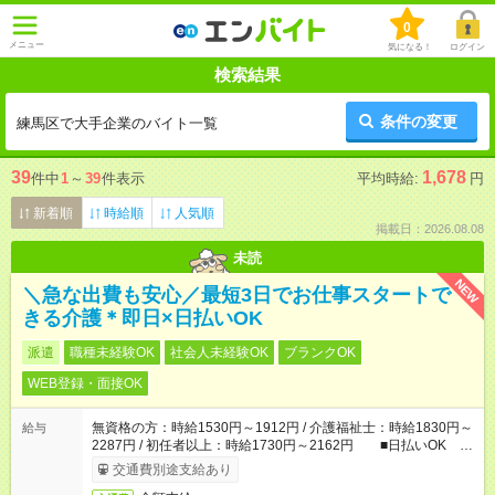
0
メニュー
気になる！
ログイン
検索結果
条件の変更
練馬区で大手企業のバイト一覧
39
1,678
件中
1
～
39
件表示
平均時給:
円
新着順
時給順
人気順
掲載日：2026.08.08
未読
NEW
＼急な出費も安心／最短3日でお仕事スタートで
きる介護＊即日×日払いOK
派遣
職種未経験OK
社会人未経験OK
ブランクOK
WEB登録・面接OK
無資格の方：時給1530円～1912円 / 介護福祉士：時給1830円～
給与
2287円 / 初任者以上：時給1730円～2162円 ■日払いOK ■
日収例：1万2240円（時給1530円×8h）
交通費別途支給あり