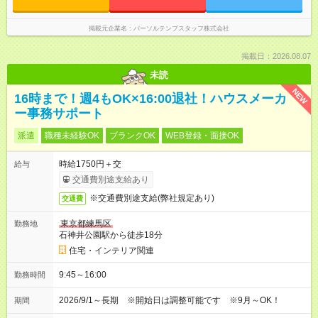
掲載元企業名
パーソルテンプスタッフ株式会社
掲載日：2026.08.07
未読
NEW
16時まで！週4もOK×16:00退社！ハウスメーカ
ー事務サポート
派遣
職種未経験OK
ブランクOK
WEB登録・面接OK
時給1750円＋交
給与
交通費別途支給あり
※交通費別途支給(弊社規定あり)
交通費
東京都練馬区
勤務地
石神井公園駅から徒歩18分
住宅・インテリア関連
9:45～16:00
勤務時間
2026/9/1～長期 ※開始日は調整可能です ※9月～OK！
期間