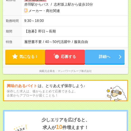
赤羽駅からバス
/
志村坂上駅から徒歩10分
メーカー・商社関連
9:30～18:00
勤務時間
【急募】即日～長期
期間
履歴書不要
/
40～50代活躍中
/
服装自由
特徴
気になる！
応募する
詳細へ
掲載元企業名
マンパワーグループ株式会社
興味のあるバイト
は、とりあえず保存しよう♪
保存した求人は、後からまとめて応募できるよ。
企業からアプローチが届くことも！
少しエリアを広げると、
10
求人が
件増えます！