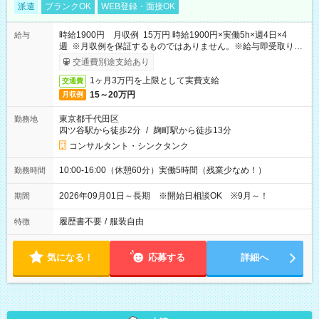
派遣
ブランクOK
WEB登録・面接OK
時給1900円 月収例 15万円 時給1900円×実働5h×週4日×4
給与
週 ※月収例を保証するものではありません。※給与即受取りサ
ービス利用可（利用条件有）
交通費別途支給あり
1ヶ月3万円を上限として実費支給
交通費
15～20万円
月収例
東京都千代田区
勤務地
四ツ谷駅から徒歩2分
/
麹町駅から徒歩13分
コンサルタント・シンクタンク
10:00-16:00（休憩60分）実働5時間（残業少なめ！）
勤務時間
2026年09月01日～長期 ※開始日相談OK ※9月～！
期間
履歴書不要
/
服装自由
特徴
気になる！
応募する
詳細へ