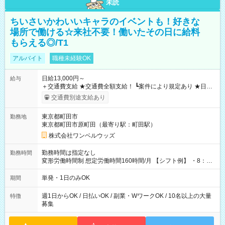
未読
ちいさいかわいいキャラのイベントも！好きな
場所で働ける☆来社不要！働いたその日に給料
もらえる◎/T1
アルバイト
職種未経験OK
日給13,000円～
給与
＋交通費支給 ★交通費全額支給！ ┗案件により規定あり ★日払
いOK！（規定あり） ┗働いたその日に現金GET♪ お仕事後はコ
交通費別途支給あり
ンビニATMから 日払い分を引き落とせます！ 【試用期間】試
用期間なし
東京都町田市
勤務地
東京都町田市原町田（最寄り駅：町田駅）
株式会社ワンベルウッズ
勤務時間は指定なし
勤務時間
変形労働時間制 想定労働時間160時間/月 【シフト例】 ・8：00
～21：00
単発・1日のみOK
期間
週1日からOK / 日払いOK / 副業・WワークOK / 10名以上の大量
特徴
募集