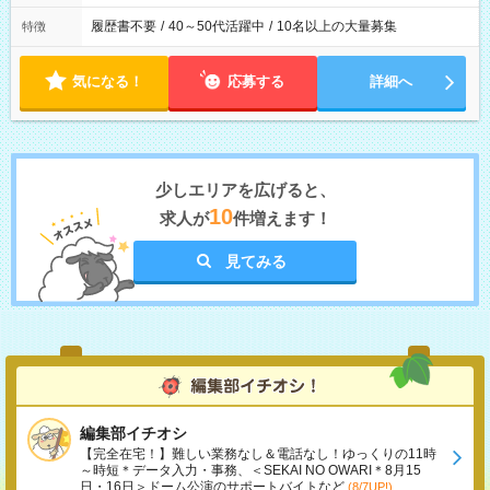
履歴書不要
/
40～50代活躍中
/
10名以上の大量募集
特徴
気になる！
応募する
詳細へ
少しエリアを広げると、
10
求人が
件増えます！
見てみる
編集部イチオシ
【完全在宅！】難しい業務なし＆電話なし！ゆっくりの11時
～時短＊データ入力・事務、＜SEKAI NO OWARI＊8月15
日・16日＞ドーム公演のサポートバイトなど
(8/7UP!)