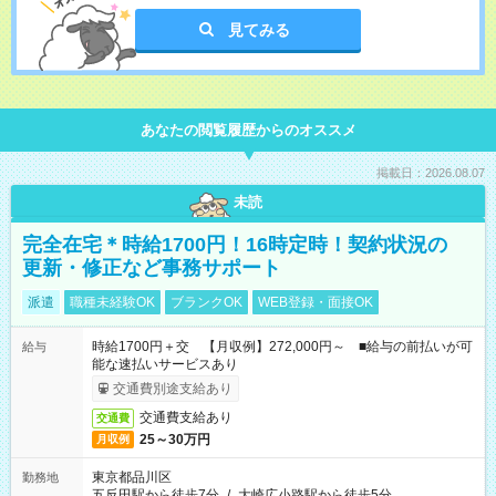
見てみる
あなたの閲覧履歴からのオススメ
掲載日：2026.08.07
未読
完全在宅＊時給1700円！16時定時！契約状況の
更新・修正など事務サポート
派遣
職種未経験OK
ブランクOK
WEB登録・面接OK
時給1700円＋交 【月収例】272,000円～ ■給与の前払いが可
給与
能な速払いサービスあり
交通費別途支給あり
交通費支給あり
交通費
25～30万円
月収例
東京都品川区
勤務地
五反田駅から徒歩7分
/
大崎広小路駅から徒歩5分