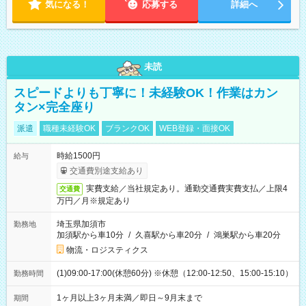
気になる！
応募する
詳細へ
未読
スピードよりも丁寧に！未経験OK！作業はカン
タン×完全座り
派遣
職種未経験OK
ブランクOK
WEB登録・面接OK
時給1500円
給与
交通費別途支給あり
実費支給／当社規定あり。通勤交通費実費支払／上限4
交通費
万円／月※規定あり
埼玉県加須市
勤務地
加須駅から車10分
/
久喜駅から車20分
/
鴻巣駅から車20分
物流・ロジスティクス
(1)09:00-17:00(休憩60分) ※休憩（12:00-12:50、15:00-15:10）
勤務時間
1ヶ月以上3ヶ月未満／即日～9月末まで
期間