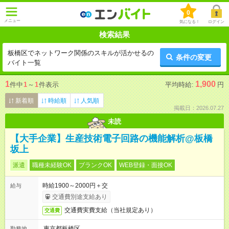
0
メニュー
気になる！
ログイン
検索結果
板橋区でネットワーク関係のスキルが活かせるの
条件の変更
バイト一覧
1
1,900
件中
1
～
1
件表示
平均時給:
円
新着順
時給順
人気順
掲載日：2026.07.27
未読
【大手企業】生産技術電子回路の機能解析@板橋
坂上
派遣
職種未経験OK
ブランクOK
WEB登録・面接OK
時給1900～2000円＋交
給与
交通費別途支給あり
交通費実費支給（当社規定あり）
交通費
東京都板橋区
勤務地