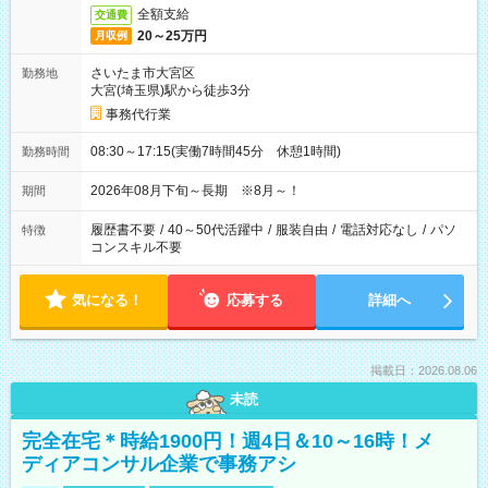
全額支給
交通費
20～25万円
月収例
さいたま市大宮区
勤務地
大宮(埼玉県)駅から徒歩3分
事務代行業
08:30～17:15(実働7時間45分 休憩1時間)
勤務時間
2026年08月下旬～長期 ※8月～！
期間
履歴書不要
/
40～50代活躍中
/
服装自由
/
電話対応なし
/
パソ
特徴
コンスキル不要
気になる！
応募する
詳細へ
掲載日：2026.08.06
未読
完全在宅＊時給1900円！週4日＆10～16時！メ
ディアコンサル企業で事務アシ