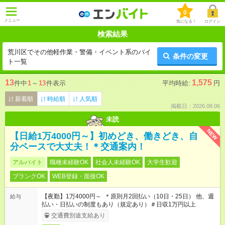
0
メニュー
気になる！
ログイン
検索結果
荒川区でその他軽作業・警備・イベント系のバイ
条件の変更
ト一覧
13
1,575
件中
1
～
13
件表示
平均時給:
円
新着順
時給順
人気順
掲載日：2026.08.06
未読
NEW
【日給1万4000円～】初めどき、働きどき、自
分ペースで大丈夫！＊交通案内！
アルバイト
職種未経験OK
社会人未経験OK
大学生歓迎
ブランクOK
WEB登録・面接OK
【夜勤】1万4000円～ ＊原則月2回払い（10日・25日） 他、週
給与
払い・日払いの制度もあり（規定あり）＃日収1万円以上
交通費別途支給あり