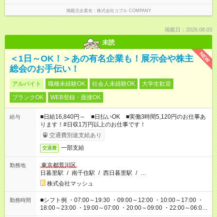
掲載元企業名
株式会社コブル COMPANY
掲載日：2026.08.03
未読
NEW
＜1日～OK！＞あの有名企業も！展示会や株主
総会のお手伝い！
アルバイト
職種未経験OK
社会人未経験OK
大学生歓迎
ブランクOK
WEB登録・面接OK
■日給16,840円～ ■日払いOK ■実働3時間5,120円のお仕事あ
給与
ります！#日収1万円以上のお仕事です！
交通費別途支給あり
一部支給
交通費
東京都荒川区
勤務地
日暮里駅
/
南千住駅
/
西日暮里駅
/
…
株式会社マッシュ
■シフト例 ・07:00～19:30 ・09:00～12:00 ・10:00～17:00 ・
勤務時間
18:00～23:00 ・19:00～07:00 ・20:00～09:00 ・22:00～06:00
etc ★最短で3時間で5,120円のお仕事から 15時間で2万円近く稼