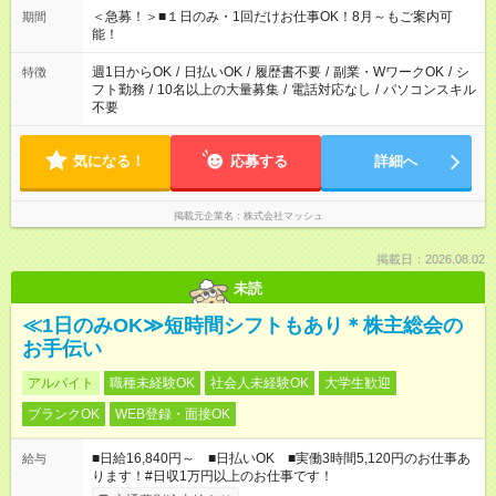
げるお仕事も！ ご希望のお時間に合わせてご紹介！ ※シフトは
＜急募！＞■１日のみ・1回だけお仕事OK！8月～もご案内可
期間
現場によって異なります。 ※勿論、休憩時間はあるのでご安心
能！
ください！
週1日からOK
/
日払いOK
/
履歴書不要
/
副業・WワークOK
/
シ
特徴
フト勤務
/
10名以上の大量募集
/
電話対応なし
/
パソコンスキル
不要
気になる！
応募する
詳細へ
掲載元企業名
株式会社マッシュ
掲載日：2026.08.02
未読
≪1日のみOK≫短時間シフトもあり＊株主総会の
お手伝い
アルバイト
職種未経験OK
社会人未経験OK
大学生歓迎
ブランクOK
WEB登録・面接OK
■日給16,840円～ ■日払いOK ■実働3時間5,120円のお仕事あ
給与
ります！#日収1万円以上のお仕事です！