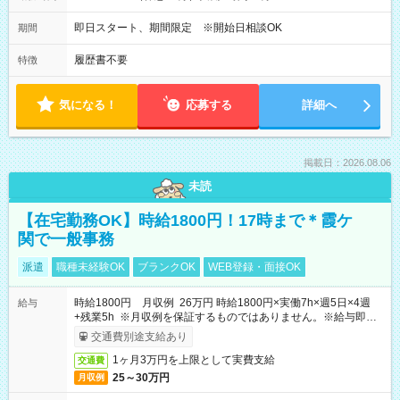
即日スタート、期間限定 ※開始日相談OK
期間
履歴書不要
特徴
気になる！
応募する
詳細へ
掲載日：2026.08.06
未読
【在宅勤務OK】時給1800円！17時まで＊霞ケ
関で一般事務
派遣
職種未経験OK
ブランクOK
WEB登録・面接OK
時給1800円 月収例 26万円 時給1800円×実働7h×週5日×4週
給与
+残業5h ※月収例を保証するものではありません。※給与即受
取りサービス利用可（利用条件有）
交通費別途支給あり
1ヶ月3万円を上限として実費支給
交通費
25～30万円
月収例