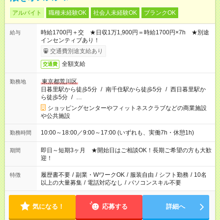
アルバイト
職種未経験OK
社会人未経験OK
ブランクOK
時給1700円＋交 ★日収1万1,900円＝時給1700円×7h ★別途
給与
インセンティブあり！
交通費別途支給あり
全額支給
交通費
東京都荒川区
勤務地
日暮里駅から徒歩5分
/
南千住駅から徒歩5分
/
西日暮里駅か
ら徒歩5分
/
…
ショッピングセンターやフィットネスクラブなどの商業施設
や公共施設
10:00～18:00／9:00～17:00 (いずれも、実働7h・休憩1h)
勤務時間
即日～短期3ヶ月 ★開始日はご相談OK！長期ご希望の方も大歓
期間
迎！
履歴書不要
/
副業・WワークOK
/
服装自由
/
シフト勤務
/
10名
特徴
以上の大量募集
/
電話対応なし
/
パソコンスキル不要
気になる！
応募する
詳細へ