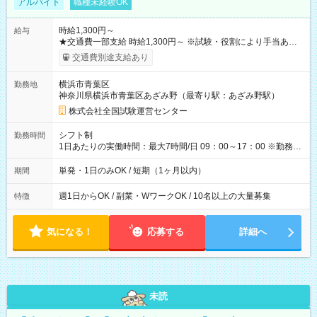
アルバイト
職種未経験OK
時給1,300円～
給与
★交通費一部支給 時給1,300円～ ※試験・役割により手当あり
※勤務回数により昇給あり 【即給（前払い）オプションあ
交通費別途支給あり
り！】 希望される場合、勤務から1週間ほどで給与の一部を受け
取れます。 ※手数料418円がかかります。 【過去試験日の収入
横浜市青葉区
勤務地
例】 ・河合塾模擬試験 8:30～17:30（休憩1時間） 時給1,300円
神奈川県横浜市青葉区あざみ野（最寄り駅：あざみ野駅）
×8時間＝日収10,400円＋交通費 ※当日の役割により時給＋100
円の場合あり ・国家試験 7:00～13:30（休憩なし） 時給1,300
株式会社全国試験運営センター
円（役割手当＋100円）×6時間＝日収8,400円＋交通費 【試用期
間】試用期間なし
シフト制
勤務時間
1日あたりの実働時間：最大7時間/日 09：00～17：00 ※勤務時
間は 試験により異なります。
単発・1日のみOK / 短期（1ヶ月以内）
期間
週1日からOK / 副業・WワークOK / 10名以上の大量募集
特徴
気になる！
応募する
詳細へ
未読