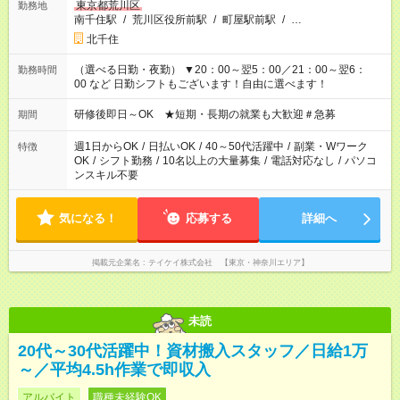
東京都荒川区
勤務地
南千住駅
/
荒川区役所前駅
/
町屋駅前駅
/
…
北千住
（選べる日勤・夜勤） ▼20：00～翌5：00／21：00～翌6：
勤務時間
00 など 日勤シフトもございます！自由に選べます！
研修後即日～OK ★短期・長期の就業も大歓迎＃急募
期間
週1日からOK
/
日払いOK
/
40～50代活躍中
/
副業・Wワーク
特徴
OK
/
シフト勤務
/
10名以上の大量募集
/
電話対応なし
/
パソコ
ンスキル不要
気になる！
応募する
詳細へ
掲載元企業名
テイケイ株式会社 【東京・神奈川エリア】
未読
20代～30代活躍中！資材搬入スタッフ／日給1万
～／平均4.5h作業で即収入
アルバイト
職種未経験OK