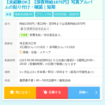
【未経験OK】【深夜時給1875円】写真アルバ
ムの貼り付け・確認｜短期
派遣
職種未経験OK
ブランクOK
WEB登録・面接OK
時給1500円／夜22時～翌5時までは深夜時給1875円
給与
交通費別途支給あり
実費支給／当社規定あり。
交通費
埼玉県川口市
勤務地
川口駅からバス10分
/
赤羽駅からバス10分
情報・出版・メディア
(1)21:00-06:00(休憩60分) ※入社後の最初2～3週間は9:00～
勤務時間
18:00（実働8時間）の日勤で勤務になります
1ヶ月以上3ヶ月未満／即日～9/30まで（延長の可能性あり）
期間
履歴書不要
/
40～50代活躍中
/
服装自由
特徴
気になる！
応募する
詳細へ