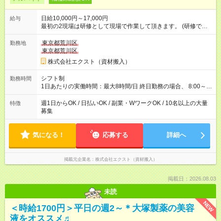
日給10,000円～17,000円
給与
最初の2現場は研修として現場で作業して頂きます。 (研修でも
通常通り給与が出ます) 【試用期間】試用期間なし
東京都荒川区
勤務地
東京都荒川区
株式会社エクスト（資材搬入）
シフト制
勤務時間
1日あたりの実働時間：最大8時間/日 終日勤務の場合、 8:00～
17:00（休憩2時間）ではありますが、 やり切りで作業終了のた
め、早く終わったらそのまま帰宅可能です。 早く終わっても1現
週1日からOK / 日払いOK / 副業・WワークOK / 10名以上の大量
特徴
場日給1万円を保証しています。 1日あたりの平均作業時間：4.5
募集
時間 シフト制のため、働きたい曜日にシフトを入れて働くこと
が可能です。 週1日～OKです。
気になる！
応募する
詳細へ
掲載元企業名
株式会社エクスト（資材搬入）
掲載日：2026.08.03
未読
NEW
＜時給1700円＞平日の週2～＊大塚製薬の美容
液をオススメ♬