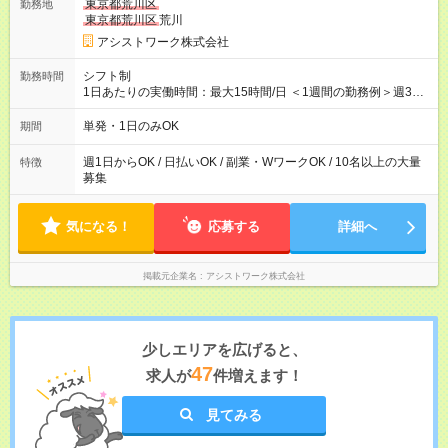
東京都荒川区
勤務地
東京都荒川区
荒川
アシストワーク株式会社
シフト制
勤務時間
1日あたりの実働時間：最大15時間/日 ＜1週間の勤務例＞週3回
勤務 勤務：月・水・金 休み：火・木・土・日 好きな時にお仕事
可能です！ ※1日あたりの最大実働時間は日勤、夜勤共に勤務し
単発・1日のみOK
期間
た時間になります。
週1日からOK / 日払いOK / 副業・WワークOK / 10名以上の大量
特徴
募集
気になる！
応募する
詳細へ
掲載元企業名
アシストワーク株式会社
少しエリアを広げると、
47
求人が
件増えます！
見てみる