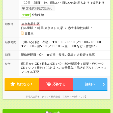
（10日・25日） 他、週払い・日払いの制度もあり（規定あり）
＃日収1万円以上
交通費別途支給あり
全額支給
交通費
東京都荒川区
勤務地
日暮里駅
/
町屋(東京メトロ)駅
/
赤土小学校前駅
/
…
日暮里
（選べる日勤・夜勤） ▼8：00～17：00／9：00～18：00
勤務時間
▼20：00～翌5：00／21：00～翌6：00 など（休憩1h）
研修後即日～OK ★短期・長期の就業も大歓迎＃急募
期間
週1日からOK
/
日払いOK
/
40～50代活躍中
/
副業・Wワーク
特徴
OK
/
シフト勤務
/
10名以上の大量募集
/
電話対応なし
/
パソコ
ンスキル不要
気になる！
応募する
詳細へ
掲載元企業名
テイケイ株式会社 【東京・神奈川エリア】