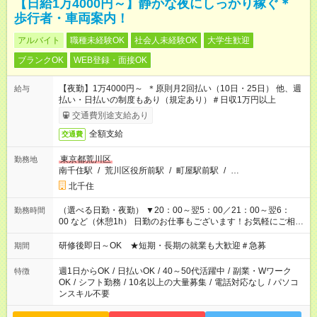
【日給1万4000円～】静かな夜にしっかり稼ぐ＊
歩行者・車両案内！
アルバイト
職種未経験OK
社会人未経験OK
大学生歓迎
ブランクOK
WEB登録・面接OK
【夜勤】1万4000円～ ＊原則月2回払い（10日・25日） 他、週
給与
払い・日払いの制度もあり（規定あり）＃日収1万円以上
交通費別途支給あり
全額支給
交通費
東京都荒川区
勤務地
南千住駅
/
荒川区役所前駅
/
町屋駅前駅
/
…
北千住
（選べる日勤・夜勤） ▼20：00～翌5：00／21：00～翌6：
勤務時間
00 など（休憩1h） 日勤のお仕事もございます！お気軽にご相談
ください！
研修後即日～OK ★短期・長期の就業も大歓迎＃急募
期間
週1日からOK
/
日払いOK
/
40～50代活躍中
/
副業・Wワーク
特徴
OK
/
シフト勤務
/
10名以上の大量募集
/
電話対応なし
/
パソコ
ンスキル不要