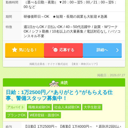
（選べる日勤・夜勤） ▼20：00～翌5：00／21：00～翌6：
勤務時間
00 など
研修後即日～OK ★短期・長期の就業も大歓迎＃急募
期間
週1日からOK
/
日払いOK
/
40～50代活躍中
/
副業・Wワーク
特徴
OK
/
シフト勤務
/
10名以上の大量募集
/
電話対応なし
/
パソコ
ンスキル不要
気になる！
応募する
詳細へ
掲載元企業名
テイケイ株式会社 【東京・神奈川エリア】
掲載日：2026.07.27
未読
日給：1万2500円／“ありがとう”がもらえる仕
事、警備スタッフ募集中！
アルバイト
職種未経験OK
社会人未経験OK
大学生歓迎
ブランクOK
WEB登録・面接OK
【日勤】1万2500円～ 【夜勤】1万4000円～ ＊原則月2回払い
給与