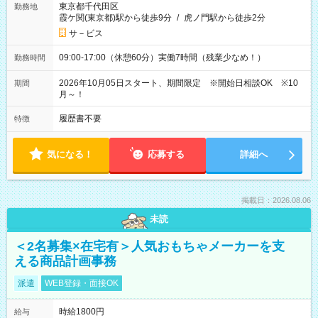
東京都千代田区
勤務地
霞ケ関(東京都)駅から徒歩9分
/
虎ノ門駅から徒歩2分
サ－ビス
09:00-17:00（休憩60分）実働7時間（残業少なめ！）
勤務時間
2026年10月05日スタート、期間限定 ※開始日相談OK ※10
期間
月～！
履歴書不要
特徴
気になる！
応募する
詳細へ
掲載日：2026.08.06
未読
＜2名募集×在宅有＞人気おもちゃメーカーを支
える商品計画事務
派遣
WEB登録・面接OK
時給1800円
給与