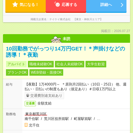
気になる！
応募する
詳細へ
掲載元企業名
テイケイ株式会社 【東京・神奈川エリア】
掲載日：2026.07.27
未読
10回勤務でがっつり14万円GET！＊声掛けなどの
誘導！＊夜勤
アルバイト
職種未経験OK
社会人未経験OK
大学生歓迎
ブランクOK
WEB登録・面接OK
【夜勤】1万4000円～ ＊原則月2回払い（10日・25日） 他、週
給与
払い・日払いの制度もあり（規定あり）＃日収1万円以上
交通費別途支給あり
全額支給
交通費
東京都荒川区
勤務地
南千住駅
/
荒川区役所前駅
/
町屋駅前駅
/
…
北千住