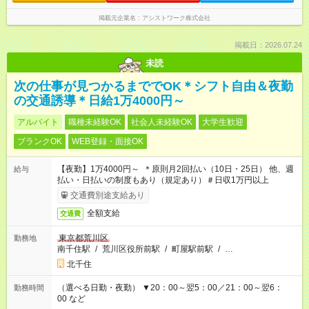
掲載元企業名
アシストワーク株式会社
掲載日：2026.07.24
未読
次の仕事が見つかるまででOK＊シフト自由＆夜勤
の交通誘導＊日給1万4000円～
アルバイト
職種未経験OK
社会人未経験OK
大学生歓迎
ブランクOK
WEB登録・面接OK
【夜勤】1万4000円～ ＊原則月2回払い（10日・25日） 他、週
給与
払い・日払いの制度もあり（規定あり）＃日収1万円以上
交通費別途支給あり
全額支給
交通費
東京都荒川区
勤務地
南千住駅
/
荒川区役所前駅
/
町屋駅前駅
/
…
北千住
（選べる日勤・夜勤） ▼20：00～翌5：00／21：00～翌6：
勤務時間
00 など