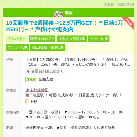
掲載日：2026.08.04
未読
NEW
10回勤務で2週間後⇒12.5万円GET！＊日給1万
2500円～＊声掛けや道案内
アルバイト
職種未経験OK
社会人未経験OK
大学生歓迎
ブランクOK
WEB登録・面接OK
【日勤】1万2500円～ 【夜勤】1万4000円～ ＊原則月2回払い
給与
（10日・25日） 他、週払い・日払いの制度もあり（規定あり）
＃日収1万円以上
交通費別途支給あり
全額支給
交通費
東京都荒川区
勤務地
西日暮里駅
/
町屋(京成線)駅
/
日暮里(舎人ライナー)駅
/
…
上野
（選べる日勤・夜勤） ▼8：00～17：00／9：00～18：00
勤務時間
▼20：00～翌5：00／21：00～翌6：00 など
研修後即日～OK ★短期・長期の就業も大歓迎＃急募
期間