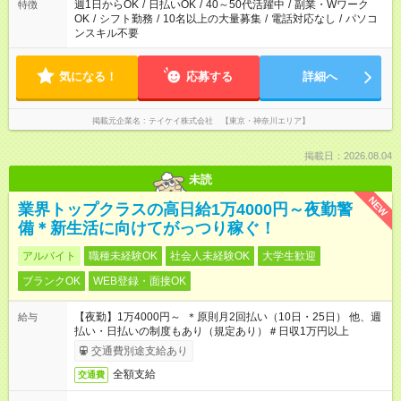
週1日からOK
/
日払いOK
/
40～50代活躍中
/
副業・Wワーク
特徴
OK
/
シフト勤務
/
10名以上の大量募集
/
電話対応なし
/
パソコ
ンスキル不要
気になる！
応募する
詳細へ
掲載元企業名
テイケイ株式会社 【東京・神奈川エリア】
掲載日：2026.08.04
未読
NEW
業界トップクラスの高日給1万4000円～夜勤警
備＊新生活に向けてがっつり稼ぐ！
アルバイト
職種未経験OK
社会人未経験OK
大学生歓迎
ブランクOK
WEB登録・面接OK
【夜勤】1万4000円～ ＊原則月2回払い（10日・25日） 他、週
給与
払い・日払いの制度もあり（規定あり）＃日収1万円以上
交通費別途支給あり
全額支給
交通費