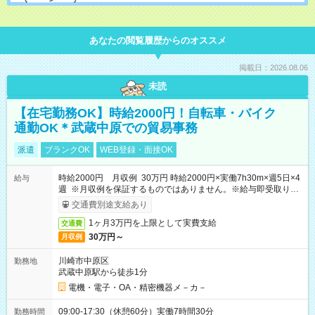
あなたの閲覧履歴からのオススメ
掲載日：2026.08.06
未読
【在宅勤務OK】時給2000円！自転車・バイク
通勤OK＊武蔵中原での貿易事務
派遣
ブランクOK
WEB登録・面接OK
時給2000円 月収例 30万円 時給2000円×実働7h30m×週5日×4
給与
週 ※月収例を保証するものではありません。※給与即受取りサ
ービス利用可（利用条件有）
交通費別途支給あり
1ヶ月3万円を上限として実費支給
交通費
30万円～
月収例
川崎市中原区
勤務地
武蔵中原駅から徒歩1分
電機・電子・OA・精密機器メ－カ－
09:00-17:30（休憩60分）実働7時間30分
勤務時間