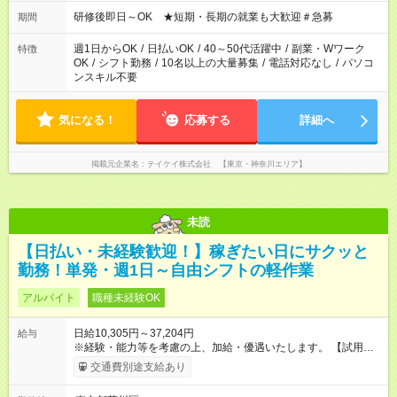
研修後即日～OK ★短期・長期の就業も大歓迎＃急募
期間
週1日からOK
/
日払いOK
/
40～50代活躍中
/
副業・Wワーク
特徴
OK
/
シフト勤務
/
10名以上の大量募集
/
電話対応なし
/
パソコ
ンスキル不要
気になる！
応募する
詳細へ
掲載元企業名
テイケイ株式会社 【東京・神奈川エリア】
未読
【日払い・未経験歓迎！】稼ぎたい日にサクッと
勤務！単発・週1日～自由シフトの軽作業
アルバイト
職種未経験OK
日給10,305円～37,204円
給与
※経験・能力等を考慮の上、加給・優遇いたします。 【試用期
間】試用期間なし
交通費別途支給あり