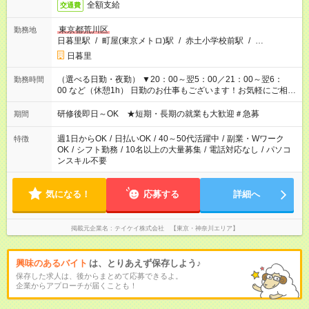
全額支給
交通費
東京都荒川区
勤務地
日暮里駅
/
町屋(東京メトロ)駅
/
赤土小学校前駅
/
…
日暮里
（選べる日勤・夜勤） ▼20：00～翌5：00／21：00～翌6：
勤務時間
00 など（休憩1h） 日勤のお仕事もございます！お気軽にご相談
ください！
研修後即日～OK ★短期・長期の就業も大歓迎＃急募
期間
週1日からOK
/
日払いOK
/
40～50代活躍中
/
副業・Wワーク
特徴
OK
/
シフト勤務
/
10名以上の大量募集
/
電話対応なし
/
パソコ
ンスキル不要
気になる！
応募する
詳細へ
掲載元企業名
テイケイ株式会社 【東京・神奈川エリア】
興味のあるバイト
は、とりあえず保存しよう♪
保存した求人は、後からまとめて応募できるよ。
企業からアプローチが届くことも！