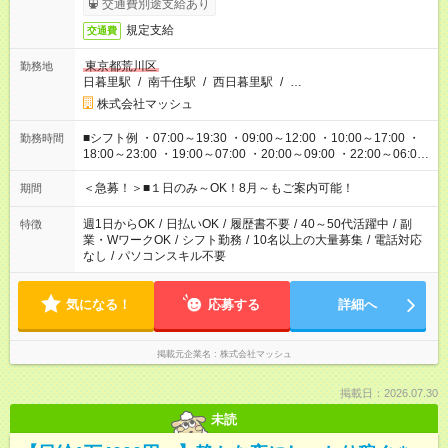
交通費別途支給あり
規定支給
交通費
東京都荒川区
勤務地
日暮里駅
/
南千住駅
/
西日暮里駅
/
…
株式会社マッシュ
■シフト例 ・07:00～19:30 ・09:00～12:00 ・10:00～17:00 ・
勤務時間
18:00～23:00 ・19:00～07:00 ・20:00～09:00 ・22:00～06:00
etc ★最短で3時間で5,120円のお仕事から 15時間で2万円近く稼
げるお仕事も！ ご希望のお時間に合わせてご紹介！ ※シフトは
＜急募！＞■１日のみ～OK！8月～もご案内可能！
期間
現場によって異なります。 ※勿論、休憩時間はあるのでご安心
ください！
週1日からOK
/
日払いOK
/
履歴書不要
/
40～50代活躍中
/
副
特徴
業・WワークOK
/
シフト勤務
/
10名以上の大量募集
/
電話対応
なし
/
パソコンスキル不要
気になる！
応募する
詳細へ
掲載元企業名
株式会社マッシュ
掲載日：2026.07.30
未読