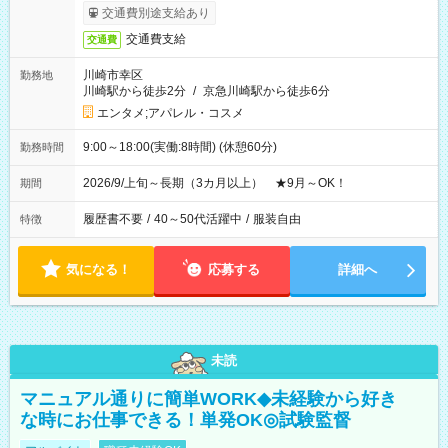
交通費別途支給あり
交通費支給
交通費
川崎市幸区
勤務地
川崎駅から徒歩2分
/
京急川崎駅から徒歩6分
エンタメ;アパレル・コスメ
9:00～18:00(実働:8時間) (休憩60分)
勤務時間
2026/9/上旬～長期（3カ月以上） ★9月～OK！
期間
履歴書不要
/
40～50代活躍中
/
服装自由
特徴
気になる！
応募する
詳細へ
未読
マニュアル通りに簡単WORK◆未経験から好き
な時にお仕事できる！単発OK◎試験監督