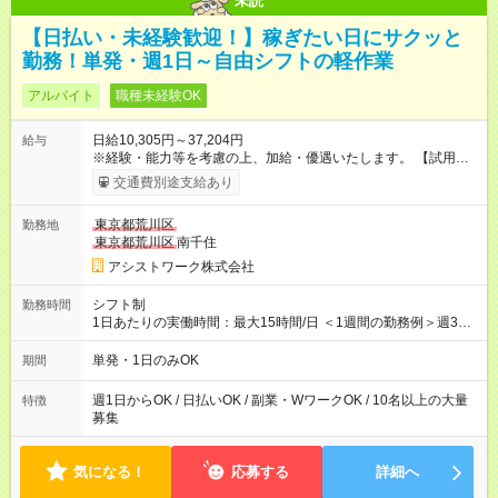
未読
【日払い・未経験歓迎！】稼ぎたい日にサクッと
勤務！単発・週1日～自由シフトの軽作業
アルバイト
職種未経験OK
日給10,305円～37,204円
給与
※経験・能力等を考慮の上、加給・優遇いたします。 【試用期
間】試用期間なし
交通費別途支給あり
東京都荒川区
勤務地
東京都荒川区
南千住
アシストワーク株式会社
シフト制
勤務時間
1日あたりの実働時間：最大15時間/日 ＜1週間の勤務例＞週3回
勤務 勤務：月・水・金 休み：火・木・土・日 好きな時にお仕事
可能です！ ※1日あたりの最大実働時間は日勤、夜勤共に勤務し
単発・1日のみOK
期間
た時間になります。
週1日からOK / 日払いOK / 副業・WワークOK / 10名以上の大量
特徴
募集
気になる！
応募する
詳細へ