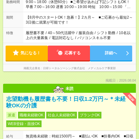
9:00～18:00（休憩60分） ■ご希望があれば下記シフトもOK！
勤務時間
早番 7:00～16:00 遅番 10:00～19:00 時短 10:00～15:00 「家
族と休みを合わせたい」 「余裕を持って夕飯の準備がしたい」
「できれば残業はしたくない」 など、ご希望を教えてください
【8月中のスタートOK！急募！】2カ月～ ■ご応募から最短2～
期間
ね。 ※Wワーク希望の方へ 今ご覧のお仕事で希望する勤務時間
3日後に就業が可能です！
と、もう1つのお仕事の勤務時間。 合計で週40時間を超える場
合は応募できません。
履歴書不要
/
40～50代活躍中
/
服装自由
/
シフト勤務
/
10名以
特徴
上の大量募集
/
電話対応なし
/
パソコンスキル不要
気になる！
応募する
詳細へ
掲載元企業名
日研トータルソーシング株式会社 メディカルケア事業部
掲載日：2026.08.04
未読
NEW
志望動機も履歴書も不要！日収1.2万円～＊未経
験OKの介護
派遣
職種未経験OK
社会人未経験OK
ブランクOK
WEB登録・面接OK
無資格未経験：時給1500円～ ■週払いOK ■扶養内OK ■日収
給与