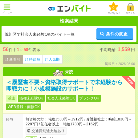
0
メニュー
気になる！
ログイン
検索結果
条件の変更
荒川区で社会人未経験OKのバイト一覧
56
1,559
件中
1
～
50
件表示
平均時給:
円
新着順
時給順
人気順
掲載日：2026.08.06
未読
NEW
＜履歴書不要＞資格取得サポートで未経験から
即戦力に！小規模施設のサポート！
派遣
職種未経験OK
社会人未経験OK
ブランクOK
WEB登録・面接OK
無資格の方：時給1530円～1912円 / 介護福祉士：時給1830円～
給与
2287円 / 初任者以上：時給1730円～2162円
交通費別途支給あり