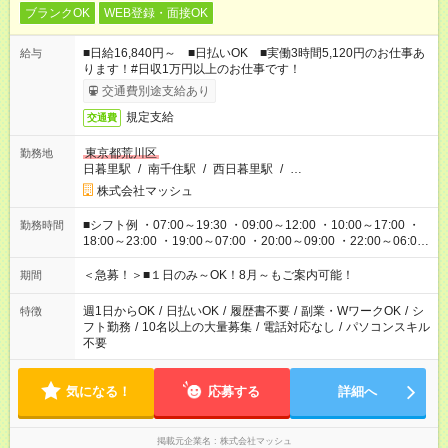
ブランクOK
WEB登録・面接OK
■日給16,840円～ ■日払いOK ■実働3時間5,120円のお仕事あ
給与
ります！#日収1万円以上のお仕事です！
交通費別途支給あり
規定支給
交通費
東京都荒川区
勤務地
日暮里駅
/
南千住駅
/
西日暮里駅
/
…
株式会社マッシュ
■シフト例 ・07:00～19:30 ・09:00～12:00 ・10:00～17:00 ・
勤務時間
18:00～23:00 ・19:00～07:00 ・20:00～09:00 ・22:00～06:00
etc ★最短で3時間で5,120円のお仕事から 15時間で2万円近く稼
げるお仕事も！ ご希望のお時間に合わせてご紹介！ ※シフトは
＜急募！＞■１日のみ～OK！8月～もご案内可能！
期間
現場によって異なります。 ※勿論、休憩時間はあるのでご安心
ください！
週1日からOK
/
日払いOK
/
履歴書不要
/
副業・WワークOK
/
シ
特徴
フト勤務
/
10名以上の大量募集
/
電話対応なし
/
パソコンスキル
不要
気になる！
応募する
詳細へ
掲載元企業名
株式会社マッシュ