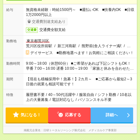
無資格未経験：時給1500円～ ■週払いOK ■扶養内OK ■日収
給与
1万2000円以上
交通費別途支給あり
交通費全額支給
交通費
東京都荒川区
勤務地
荒川区役所前駅
/
新三河島駅
/
熊野前(舎人ライナー)駅
/
…
デイサービス ■勤務地選べます！お気軽にご相談ください！
9:00～18:00（休憩60分） ■ご希望があれば下記シフトもOK！
勤務時間
早番 7:00～16:00 遅番 10:00～19:00 「家族と休みを合わせた
い」 「余裕を持って夕飯の準備がしたい」 「できれば残業はし
たくない」 など、ご希望を教えてくださいね。 ※Wワーク希望
【現在も積極採用中！急募！】2カ月～ ■ご応募から最短2～3
期間
の方へ 今ご覧のお仕事で希望する勤務時間と、もう1つのお仕事
日後の就業も相談可能です！
の勤務時間。 合計で週40時間を超える場合は応募できません。
履歴書不要
/
40～50代活躍中
/
服装自由
/
シフト勤務
/
10名以
特徴
上の大量募集
/
電話対応なし
/
パソコンスキル不要
気になる！
応募する
詳細へ
掲載元企業名
日研トータルソーシング株式会社 メディカルケア事業部