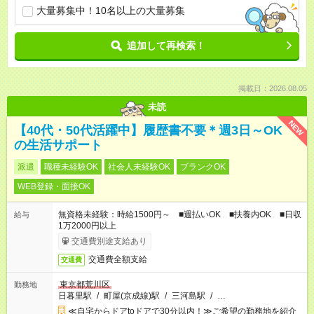
大量募集中！10名以上の大量募集
追加して再検索！
掲載日：2026.08.05
未読
NEW
【40代・50代活躍中】履歴書不要＊週3日～OK
の生活サポート
派遣
職種未経験OK
社会人未経験OK
ブランクOK
WEB登録・面接OK
無資格未経験：時給1500円～ ■週払いOK ■扶養内OK ■日収
給与
1万2000円以上
交通費別途支給あり
交通費全額支給
交通費
東京都荒川区
勤務地
日暮里駅
/
町屋(京成線)駅
/
三河島駅
/
…
≪自宅からドアtoドアで30分以内！≫ご希望の勤務地を紹介