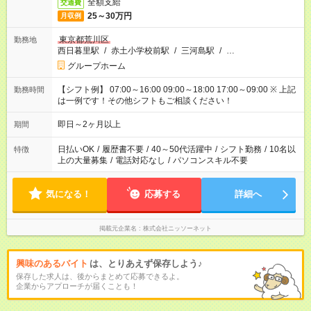
全額支給
交通費
25～30万円
月収例
東京都荒川区
勤務地
西日暮里駅
/
赤土小学校前駅
/
三河島駅
/
…
グループホーム
【シフト例】 07:00～16:00 09:00～18:00 17:00～09:00 ※ 上記
勤務時間
は一例です！その他シフトもご相談ください！
即日～2ヶ月以上
期間
日払いOK
/
履歴書不要
/
40～50代活躍中
/
シフト勤務
/
10名以
特徴
上の大量募集
/
電話対応なし
/
パソコンスキル不要
気になる！
応募する
詳細へ
掲載元企業名
株式会社ニッソーネット
興味のあるバイト
は、とりあえず保存しよう♪
保存した求人は、後からまとめて応募できるよ。
企業からアプローチが届くことも！