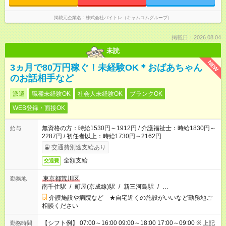
掲載元企業名
株式会社バイトレ（キャムコムグループ）
掲載日：2026.08.04
未読
NEW
3ヵ月で80万円稼ぐ！未経験OK＊おばあちゃん
のお話相手など
派遣
職種未経験OK
社会人未経験OK
ブランクOK
WEB登録・面接OK
無資格の方：時給1530円～1912円 / 介護福祉士：時給1830円～
給与
2287円 / 初任者以上：時給1730円～2162円
交通費別途支給あり
全額支給
交通費
東京都荒川区
勤務地
南千住駅
/
町屋(京成線)駅
/
新三河島駅
/
…
介護施設や病院など ★自宅近くの施設がいいなど勤務地ご
相談ください
【シフト例】 07:00～16:00 09:00～18:00 17:00～09:00 ※ 上記
勤務時間