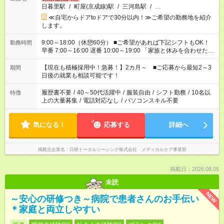
日暮里駅
/
町屋(京成線)駅
/
三河島駅
/
…
≪自宅からドアtoドアで30分以内！≫ご希望の勤務地を紹介
します。
9:00～18:00（休憩60分） ■ご希望があれば下記シフトもOK！
勤務時間
早番 7:00～16:00 遅番 10:00～19:00 「家族と休みを合わせた
い」 「余裕を持って夕飯の準備がしたい」 「できれば残業はし
たくない」 など、ご希望を教えてくださいね。 ※Wワーク希望
【現在も積極採用中！急募！】2カ月～ ■ご応募から最短2～3
期間
の方へ 今ご覧のお仕事で希望する勤務時間と、もう1つのお仕事
日後の就業も相談可能です！
の勤務時間。 合計で週40時間を超える場合は応募できません。
履歴書不要
/
40～50代活躍中
/
服装自由
/
シフト勤務
/
10名以
特徴
上の大量募集
/
電話対応なし
/
パソコンスキル不要
気になる！
応募する
詳細へ
掲載元企業名
日研トータルソーシング株式会社 メディカルケア事業部
掲載日：2026.08.05
未読
NEW
～安心の研修つき～病院で患者さんのお手伝い
＊家庭と両立しやすい