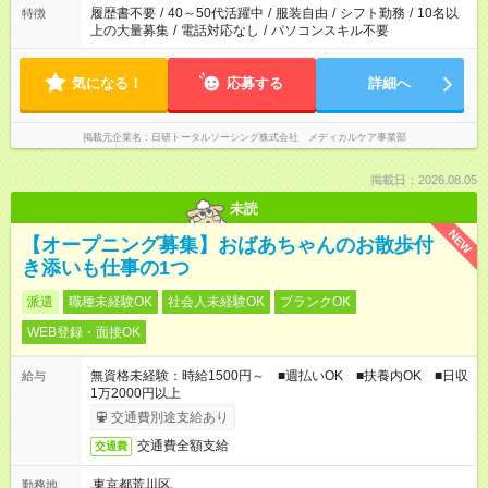
場合は応募できません。
履歴書不要
/
40～50代活躍中
/
服装自由
/
シフト勤務
/
10名以
特徴
上の大量募集
/
電話対応なし
/
パソコンスキル不要
気になる！
応募する
詳細へ
掲載元企業名
日研トータルソーシング株式会社 メディカルケア事業部
掲載日：2026.08.05
未読
NEW
【オープニング募集】おばあちゃんのお散歩付
き添いも仕事の1つ
派遣
職種未経験OK
社会人未経験OK
ブランクOK
WEB登録・面接OK
無資格未経験：時給1500円～ ■週払いOK ■扶養内OK ■日収
給与
1万2000円以上
交通費別途支給あり
交通費全額支給
交通費
東京都荒川区
勤務地