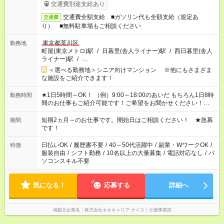
交通費別途支給あり
交通費全額支給 ■ガソリン代も全額支給（規定あ
交通費
り） ■無料駐車場もご相談ください
東京都荒川区
勤務地
町屋(東京メトロ)駅
/
日暮里(舎人ライナー)駅
/
西日暮里(舎人
ライナー)駅
/
…
＜選べる勤務地＞シニア向けマンション ※他にもさまざま
な施設をご紹介できます！
★1日5時間～OK！ （例）9:00～18:00のあいだ もちろん1日8時
勤務時間
間のお仕事もご紹介可能です！ご希望をお聞かせください！★家
庭の都合でお休みが必要な場合も遠慮なくご相談ください。 ※
週最低15時間以上の勤務が必要です
短期2ヵ月～のお仕事です。開始日はご相談ください！ ★急募
期間
です！
日払いOK
/
履歴書不要
/
40～50代活躍中
/
副業・WワークOK
/
特徴
服装自由
/
シフト勤務
/
10名以上の大量募集
/
電話対応なし
/
パ
ソコンスキル不要
気になる！
応募する
詳細へ
掲載元企業名
株式会社ネオキャリア ナイス！介護事業部