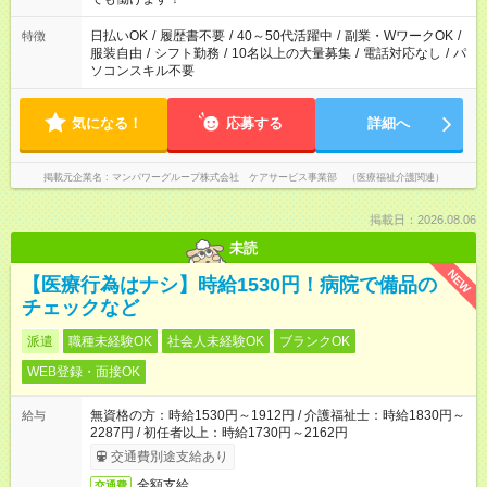
短時間・短期間の就業はご案内が難しい場合があります
日払いOK
/
履歴書不要
/
40～50代活躍中
/
副業・WワークOK
/
特徴
服装自由
/
シフト勤務
/
10名以上の大量募集
/
電話対応なし
/
パ
ソコンスキル不要
気になる！
応募する
詳細へ
掲載元企業名
マンパワーグループ株式会社 ケアサービス事業部 （医療福祉介護関連）
掲載日：2026.08.06
未読
NEW
【医療行為はナシ】時給1530円！病院で備品の
チェックなど
派遣
職種未経験OK
社会人未経験OK
ブランクOK
WEB登録・面接OK
無資格の方：時給1530円～1912円 / 介護福祉士：時給1830円～
給与
2287円 / 初任者以上：時給1730円～2162円
交通費別途支給あり
全額支給
交通費