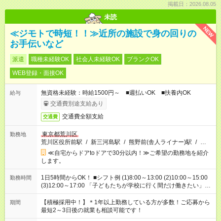
掲載日：2026.08.05
未読
NEW
≪ジモトで時短！！≫近所の施設で身の回りの
お手伝いなど
派遣
職種未経験OK
社会人未経験OK
ブランクOK
WEB登録・面接OK
無資格未経験：時給1500円～ ■週払いOK ■扶養内OK
給与
交通費別途支給あり
交通費全額支給
交通費
東京都荒川区
勤務地
荒川区役所前駅
/
新三河島駅
/
熊野前(舎人ライナー)駅
/
…
≪自宅からドアtoドアで30分以内！≫ご希望の勤務地を紹介
します。
1日5時間からOK！ ■シフト例 (1)8:00～13:00 (2)10:00～15:00
勤務時間
(3)12:00～17:00 「子どもたちが学校に行く間だけ働きたい」
「余裕を持って夕飯の準備がしたい」 「午前中は働いて、午後
はプライベートの時間にしたい」 など、ご希望を教えてくださ
【積極採用中！】＊1年以上勤務している方が多数！ご応募から
期間
いね。 ※Wワーク希望の方へ 今ご覧のお仕事で希望する勤務時
最短2～3日後の就業も相談可能です！
間と、もう1つのお仕事の勤務時間。 合計で週40時間を超える