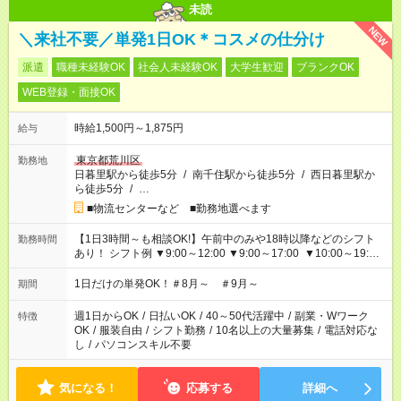
未読
NEW
＼来社不要／単発1日OK＊コスメの仕分け
派遣
職種未経験OK
社会人未経験OK
大学生歓迎
ブランクOK
WEB登録・面接OK
時給1,500円～1,875円
給与
東京都荒川区
勤務地
日暮里駅から徒歩5分
/
南千住駅から徒歩5分
/
西日暮里駅か
ら徒歩5分
/
…
■物流センターなど ■勤務地選べます
【1日3時間～も相談OK!】午前中のみや18時以降などのシフト
勤務時間
あり！ シフト例 ▼9:00～12:00 ▼9:00～17:00 ▼10:00～19:00
▼18:00～21:00
1日だけの単発OK！＃8月～ ＃9月～
期間
週1日からOK
/
日払いOK
/
40～50代活躍中
/
副業・Wワーク
特徴
OK
/
服装自由
/
シフト勤務
/
10名以上の大量募集
/
電話対応な
し
/
パソコンスキル不要
気になる！
応募する
詳細へ