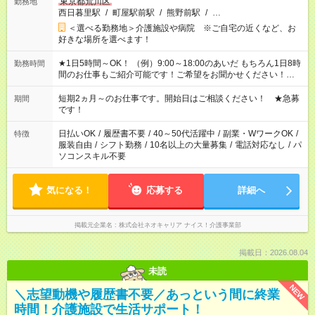
東京都荒川区
勤務地
西日暮里駅
/
町屋駅前駅
/
熊野前駅
/
…
＜選べる勤務地＞介護施設や病院 ※ご自宅の近くなど、お
好きな場所を選べます！
★1日5時間～OK！ （例）9:00～18:00のあいだ もちろん1日8時
勤務時間
間のお仕事もご紹介可能です！ご希望をお聞かせください！★家
庭の都合でお休みが必要な場合も遠慮なくご相談ください。 ※
週最低15時間以上の勤務が必要です
短期2ヵ月～のお仕事です。開始日はご相談ください！ ★急募
期間
です！
日払いOK
/
履歴書不要
/
40～50代活躍中
/
副業・WワークOK
/
特徴
服装自由
/
シフト勤務
/
10名以上の大量募集
/
電話対応なし
/
パ
ソコンスキル不要
気になる！
応募する
詳細へ
掲載元企業名
株式会社ネオキャリア ナイス！介護事業部
掲載日：2026.08.04
未読
NEW
＼志望動機や履歴書不要／あっという間に終業
時間！介護施設で生活サポート！