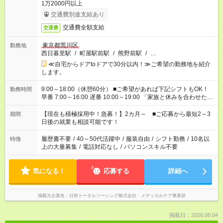
1万2000円以上
交通費別途支給あり
交通費全額支給
交通費
東京都荒川区
勤務地
西日暮里駅
/
町屋駅前駅
/
熊野前駅
/
…
≪自宅からドアtoドアで30分以内！≫ご希望の勤務地を紹介
します。
9:00～18:00（休憩60分） ■ご希望があれば下記シフトもOK！
勤務時間
早番 7:00～16:00 遅番 10:00～19:00 「家族と休みを合わせた
い」 「余裕を持って夕飯の準備がしたい」 「できれば残業はし
たくない」 など、ご希望を教えてくださいね。 ※Wワーク希望
【現在も積極採用中！急募！】2カ月～ ■ご応募から最短2～3
期間
の方へ 今ご覧のお仕事で希望する勤務時間と、もう1つのお仕事
日後の就業も相談可能です！
の勤務時間。 合計で週40時間を超える場合は応募できません。
履歴書不要
/
40～50代活躍中
/
服装自由
/
シフト勤務
/
10名以
特徴
上の大量募集
/
電話対応なし
/
パソコンスキル不要
気になる！
応募する
詳細へ
掲載元企業名
日研トータルソーシング株式会社 メディカルケア事業部
掲載日：2026.08.04