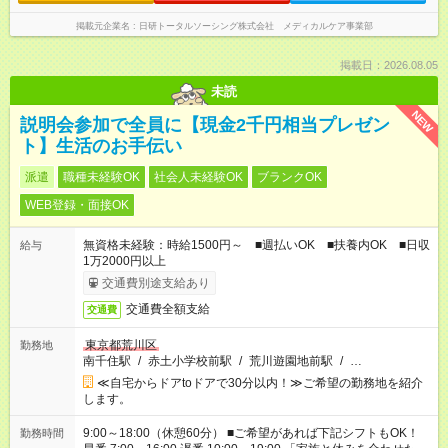
掲載元企業名
日研トータルソーシング株式会社 メディカルケア事業部
掲載日：2026.08.05
未読
NEW
説明会参加で全員に【現金2千円相当プレゼン
ト】生活のお手伝い
派遣
職種未経験OK
社会人未経験OK
ブランクOK
WEB登録・面接OK
無資格未経験：時給1500円～ ■週払いOK ■扶養内OK ■日収
給与
1万2000円以上
交通費別途支給あり
交通費全額支給
交通費
東京都荒川区
勤務地
南千住駅
/
赤土小学校前駅
/
荒川遊園地前駅
/
…
≪自宅からドアtoドアで30分以内！≫ご希望の勤務地を紹介
します。
9:00～18:00（休憩60分） ■ご希望があれば下記シフトもOK！
勤務時間