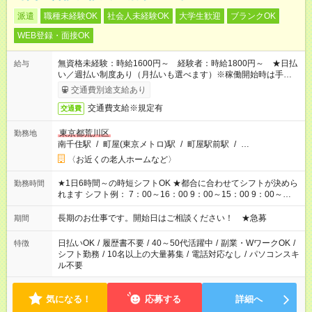
派遣
職種未経験OK
社会人未経験OK
大学生歓迎
ブランクOK
WEB登録・面接OK
無資格未経験：時給1600円～ 経験者：時給1800円～ ★日払
給与
い／週払い制度あり（月払いも選べます）※稼働開始時は手続き
完了次第のお支払いとなります。
交通費別途支給あり
交通費支給※規定有
交通費
東京都荒川区
勤務地
南千住駅
/
町屋(東京メトロ)駅
/
町屋駅前駅
/
…
〈お近くの老人ホームなど〉
★1日6時間～の時短シフトOK ★都合に合わせてシフトが決めら
勤務時間
れます シフト例： 7：00～16：00 9：00～15：00 9：00～
18：00 11：00～20：00 など ※Wワークの場合、他のお仕事と
合わせ週40時間超の就業はご案内できません ※法令に基づき、
長期のお仕事です。開始日はご相談ください！ ★急募
期間
週20時間以上勤務は社会保険への加入対象となります ※労働者
派遣法（日雇い派遣の原則禁止）により、短時間・短期間の就
日払いOK
/
履歴書不要
/
40～50代活躍中
/
副業・WワークOK
/
特徴
業はご案内が難しい場合があります
シフト勤務
/
10名以上の大量募集
/
電話対応なし
/
パソコンスキ
ル不要
気になる！
応募する
詳細へ