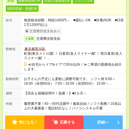
派遣
職種未経験OK
社会人未経験OK
ブランクOK
WEB登録・面接OK
無資格未経験：時給1400円～ ■週払いOK ■扶養内OK ■日収
給与
1万1200円以上
交通費別途支給あり
交通費全額支給
交通費
東京都荒川区
勤務地
町屋(東京メトロ)駅
/
日暮里(舎人ライナー)駅
/
西日暮里(舎人
ライナー)駅
/
…
≪自宅からドアtoドアで30分以内！≫ご希望の勤務地を紹介
します。
お子さんの予定にも柔軟に調整可能です。 シフト例 9:00～
勤務時間
18:00（休憩60分） 7:00～16:00（休憩60分） 10:00～
19:00（休憩60分） ※Wワーク希望の方へ 今ご覧のお仕事で希
望する勤務時間と、もう1つのお仕事の勤務時間の合計が 週40
【現在も積極採用中！急募！】■2カ月～
期間
時間を超えなければOKです。
履歴書不要
/
40～50代活躍中
/
服装自由
/
シフト勤務
/
10名以
特徴
上の大量募集
/
電話対応なし
/
パソコンスキル不要
気になる！
応募する
詳細へ