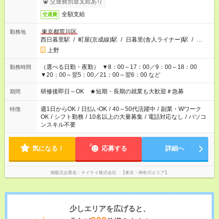
交通費別途支給あり
全額支給
交通費
東京都荒川区
勤務地
西日暮里駅
/
町屋(京成線)駅
/
日暮里(舎人ライナー)駅
/
…
上野
（選べる日勤・夜勤） ▼8：00～17：00／9：00～18：00
勤務時間
▼20：00～翌5：00／21：00～翌6：00 など
研修後即日～OK ★短期・長期の就業も大歓迎＃急募
期間
週1日からOK
/
日払いOK
/
40～50代活躍中
/
副業・Wワーク
特徴
OK
/
シフト勤務
/
10名以上の大量募集
/
電話対応なし
/
パソコ
ンスキル不要
気になる！
応募する
詳細へ
掲載元企業名
テイケイ株式会社 【東京・神奈川エリア】
少しエリアを広げると、