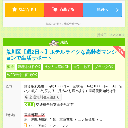
気になる！
応募する
詳細へ
掲載元企業名
株式会社セリオ
掲載日：2026.08.05
未読
NEW
荒川区【週2日～】ホテルライクな高齢者マンシ
ョンで生活サポート
派遣
職種未経験OK
社会人未経験OK
大学生歓迎
ブランクOK
WEB登録・面接OK
無資格未経験：時給1600円～ 経験者：時給1800円～ ★日払
給与
い／週払い制度あり（月払いも選べます）※稼働開始時は手続き
完了次第のお支払いとなります。
交通費別途支給あり
交通費全額支給※規定有
交通費
東京都荒川区
勤務地
荒川遊園地前駅
/
荒川車庫前駅
/
三ノ輪橋駅
/
…
＜シニア向けマンション＞