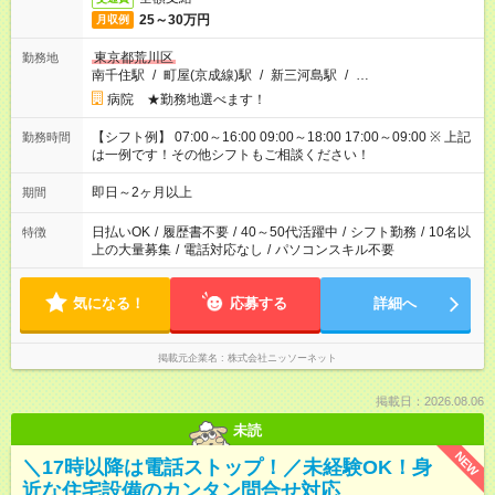
25～30万円
月収例
東京都荒川区
勤務地
南千住駅
/
町屋(京成線)駅
/
新三河島駅
/
…
病院 ★勤務地選べます！
【シフト例】 07:00～16:00 09:00～18:00 17:00～09:00 ※ 上記
勤務時間
は一例です！その他シフトもご相談ください！
即日～2ヶ月以上
期間
日払いOK
/
履歴書不要
/
40～50代活躍中
/
シフト勤務
/
10名以
特徴
上の大量募集
/
電話対応なし
/
パソコンスキル不要
気になる！
応募する
詳細へ
掲載元企業名
株式会社ニッソーネット
掲載日：2026.08.06
未読
NEW
＼17時以降は電話ストップ！／未経験OK！身
近な住宅設備のカンタン問合せ対応