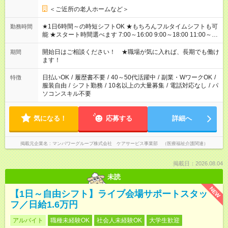
＜ご近所の老人ホームなど＞
★1日6時間～の時短シフトOK ★もちろんフルタイムシフトも可
勤務時間
能 ★スタート時間選べます 7:00～16:00 9:00～18:00 11:00～
20:00 など 残業なし！ ※Wワークの場合、他のお仕事と合わせ
週40時間超の就業はご案内できません ※法令に基づき、週20時
開始日はご相談ください！ ★職場が気に入れば、長期でも働け
期間
間以上勤務は社会保険への加入対象となります ※労働者派遣法
ます！
（日雇い派遣の原則禁止）により、短時間・短期間の就業はご
案内が難しい場合があります
日払いOK
/
履歴書不要
/
40～50代活躍中
/
副業・WワークOK
/
特徴
服装自由
/
シフト勤務
/
10名以上の大量募集
/
電話対応なし
/
パ
ソコンスキル不要
気になる！
応募する
詳細へ
掲載元企業名
マンパワーグループ株式会社 ケアサービス事業部 （医療福祉介護関連）
掲載日：2026.08.04
未読
NEW
【1日～自由シフト】ライブ会場サポートスタッ
フ／日給1.6万円
アルバイト
職種未経験OK
社会人未経験OK
大学生歓迎