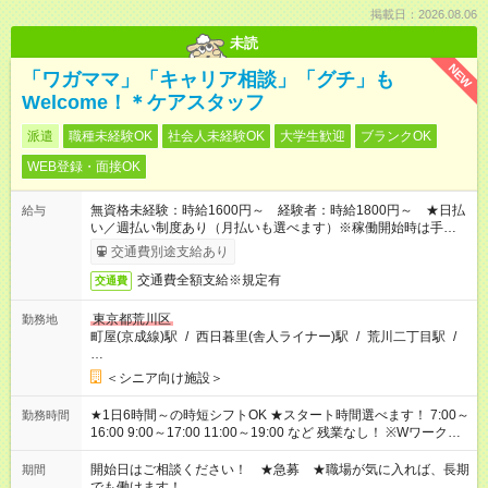
掲載日：2026.08.06
未読
NEW
「ワガママ」「キャリア相談」「グチ」も
Welcome！＊ケアスタッフ
派遣
職種未経験OK
社会人未経験OK
大学生歓迎
ブランクOK
WEB登録・面接OK
無資格未経験：時給1600円～ 経験者：時給1800円～ ★日払
給与
い／週払い制度あり（月払いも選べます）※稼働開始時は手続き
完了次第のお支払いとなります。
交通費別途支給あり
交通費全額支給※規定有
交通費
東京都荒川区
勤務地
町屋(京成線)駅
/
西日暮里(舎人ライナー)駅
/
荒川二丁目駅
/
…
＜シニア向け施設＞
★1日6時間～の時短シフトOK ★スタート時間選べます！ 7:00～
勤務時間
16:00 9:00～17:00 11:00～19:00 など 残業なし！ ※Wワークの
場合、他のお仕事と合わせ週40時間超の就業はご案内できませ
ん ※法令に基づき、週20時間以上勤務は社会保険への加入対象
開始日はご相談ください！ ★急募 ★職場が気に入れば、長期
期間
となります ※労働者派遣法（日雇い派遣の原則禁止）により、
でも働けます！