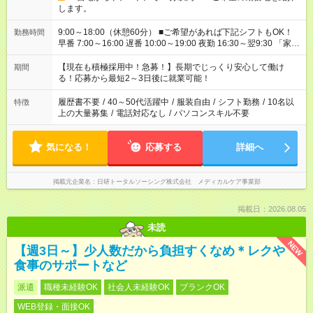
します。
9:00～18:00（休憩60分） ■ご希望があれば下記シフトもOK！
勤務時間
早番 7:00～16:00 遅番 10:00～19:00 夜勤 16:30～翌9:30 「家族
と休みを合わせたい」 「余裕を持って夕飯の準備がしたい」
「できれば残業はしたくない」 など、ご希望を教えてください
【現在も積極採用中！急募！】長期でじっくり安心して働け
期間
ね。 ※Wワーク希望の方へ 今ご覧のお仕事で希望する勤務時間
る！応募から最短2～3日後に就業可能！
と、もう1つのお仕事の勤務時間が 合計で週40時間を超える場
合は応募できません。
履歴書不要
/
40～50代活躍中
/
服装自由
/
シフト勤務
/
10名以
特徴
上の大量募集
/
電話対応なし
/
パソコンスキル不要
気になる！
応募する
詳細へ
掲載元企業名
日研トータルソーシング株式会社 メディカルケア事業部
掲載日：2026.08.05
未読
NEW
【週3日～】少人数だから負担すくなめ＊レクや
食事のサポートなど
派遣
職種未経験OK
社会人未経験OK
ブランクOK
WEB登録・面接OK