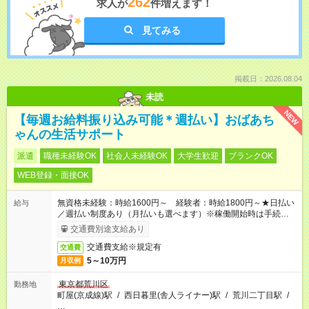
262
求人が
件増えます！
見てみる
掲載日：2026.08.04
未読
NEW
【毎週お給料振り込み可能＊週払い】おばあち
ゃんの生活サポート
派遣
職種未経験OK
社会人未経験OK
大学生歓迎
ブランクOK
WEB登録・面接OK
無資格未経験：時給1600円～ 経験者：時給1800円～★日払い
給与
／週払い制度あり（月払いも選べます）※稼働開始時は手続き完
了次第のお支払いとなります。
交通費別途支給あり
交通費支給※規定有
交通費
5～10万円
月収例
東京都荒川区
勤務地
町屋(京成線)駅
/
西日暮里(舎人ライナー)駅
/
荒川二丁目駅
/
…