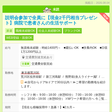
掲載日：2026.08.04
未読
NEW
説明会参加で全員に【現金2千円相当プレゼン
ト】病院で患者さんの生活サポート
派遣
職種未経験OK
社会人未経験OK
ブランクOK
WEB登録・面接OK
無資格未経験：時給1400円～ ■週払いOK ■扶養内OK ■日収
給与
1万1200円以上
交通費別途支給あり
交通費全額支給
交通費
東京都荒川区
勤務地
荒川区役所前駅
/
新三河島駅
/
熊野前(舎人ライナー)駅
/
…
≪自宅からドアtoドアで30分以内！≫ご希望の勤務地を紹介
します。
～シフト例～ 9:00～18:00（休憩60分） 7:00～16:00（休憩60
勤務時間
分） 10:00～19:00（休憩60分） ※Wワーク希望の方へ 今ご覧の
お仕事で希望する勤務時間と、もう1つのお仕事の勤務時間の合
計が 週40時間を超えなければOKです。
【現在も積極採用中！急募！】■2カ月～
期間