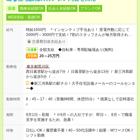
派遣
職種未経験OK
社会人未経験OK
ブランクOK
WEB登録・面接OK
時給1650円 ＊インセンティブ手当あり！ 受電件数に応じて
給与
2000円～3000円で支給！7割のスタッフさんが毎月取得されて
ます。（社内規定あり） ◆日払いOK ◆昇給あり！
交通費別途支給あり
全額支給 ◆自転車：専用駐輪場あり(無料)
交通費
20～25万円
月収例
東京都荒川区
勤務地
西日暮里駅から徒歩7分
/
日暮里駅から徒歩13分
/
新三河島駅
から徒歩5分
/
…
◆新三河島駅の駅チカ！大手住宅設備メーカーのコールセンタ
ー◆
8：45～17：40（実働8時間、休憩55分）＊残業なしで定時退社
勤務時間
♪
9月1日～長期 ＊※9月～の入社ですが、即日～、8月～で職場
期間
見学を実施するため、急募！
日払いOK
/
履歴書不要
/
40～50代活躍中
/
副業・WワークOK
/
特徴
シフト勤務