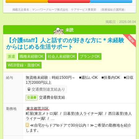
掲載元企業名
マンパワーグループ株式会社 ケアサービス事業部 （医療福祉介護関連）
掲載日：2026.08.04
未読
NEW
【介護staff】人と話すのが好きな方に＊未経験
からはじめる生活サポート
派遣
職種未経験OK
社会人未経験OK
ブランクOK
WEB登録・面接OK
無資格未経験：時給1500円～ ■週払いOK ■扶養内OK ■日収
給与
1万2000円以上
交通費別途支給あり
交通費全額支給
交通費
東京都荒川区
勤務地
町屋(東京メトロ)駅
/
日暮里(舎人ライナー)駅
/
西日暮里(舎人
ライナー)駅
/
…
≪自宅からドアtoドアで30分以内！≫ご希望の勤務地を紹介
します。