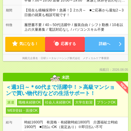
早番 7:00～16:00 遅番 10:00～19:00 「家族と休みを合わせた
い」 「余裕を持って夕飯の準備がしたい」 「できれば残業はし
たくない」 など、ご希望を教えてくださいね。 ※Wワーク希望
【現在も積極採用中！急募！】2カ月～ ■ご応募から最短2～3
期間
の方へ 今ご覧のお仕事で希望する勤務時間と、もう1つのお仕事
日後の就業も相談可能です！
の勤務時間。 合計で週40時間を超える場合は応募できません。
履歴書不要
/
40～50代活躍中
/
服装自由
/
シフト勤務
/
10名以
特徴
上の大量募集
/
電話対応なし
/
パソコンスキル不要
気になる！
応募する
詳細へ
掲載元企業名
日研トータルソーシング株式会社 メディカルケア事業部
掲載日：2026.08.05
未読
NEW
＜週3日～＊60代まで活躍中！＞高級マンショ
ンで買い物代行などの生活サポート！
派遣
職種未経験OK
社会人未経験OK
大学生歓迎
ブランクOK
WEB登録・面接OK
時給1600円 有資格・有経験時給1800円 介護福祉士時給
給与
1900円 ■日払いOK（規定あり）※即日払い不可