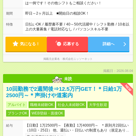
は一例です！その他シフトもご相談ください！
即日～2ヶ月以上 ■開始日の相談OK！
期間
日払いOK
/
履歴書不要
/
40～50代活躍中
/
シフト勤務
/
10名以
特徴
上の大量募集
/
電話対応なし
/
パソコンスキル不要
気になる！
応募する
詳細へ
掲載元企業名
株式会社ニッソーネット
掲載日：2026.08.04
未読
NEW
10回勤務で2週間後⇒12.5万円GET！＊日給1万
2500円～＊声掛けや道案内
アルバイト
職種未経験OK
社会人未経験OK
大学生歓迎
ブランクOK
WEB登録・面接OK
【日勤】1万2500円～ 【夜勤】1万4000円～ ＊原則月2回払い
給与
（10日・25日） 他、週払い・日払いの制度もあり（規定あり）
＃日収1万円以上