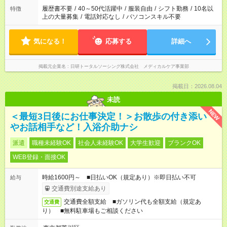
履歴書不要
/
40～50代活躍中
/
服装自由
/
シフト勤務
/
10名以
特徴
上の大量募集
/
電話対応なし
/
パソコンスキル不要
気になる！
応募する
詳細へ
掲載元企業名
日研トータルソーシング株式会社 メディカルケア事業部
掲載日：2026.08.04
未読
NEW
＜最短3日後にお仕事決定！＞お散歩の付き添い
やお話相手など！入浴介助ナシ
派遣
職種未経験OK
社会人未経験OK
大学生歓迎
ブランクOK
WEB登録・面接OK
時給1600円～ ■日払いOK（規定あり）※即日払い不可
給与
交通費別途支給あり
交通費全額支給 ■ガソリン代も全額支給（規定あ
交通費
り） ■無料駐車場もご相談ください