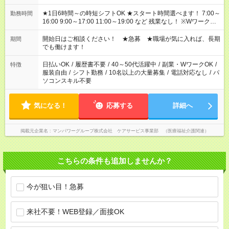
★1日6時間～の時短シフトOK ★スタート時間選べます！ 7:00～
勤務時間
16:00 9:00～17:00 11:00～19:00 など 残業なし！ ※Wワークの
場合、他のお仕事と合わせ週40時間超の就業はご案内できませ
ん ※法令に基づき、週20時間以上勤務は社会保険への加入対象
開始日はご相談ください！ ★急募 ★職場が気に入れば、長期
期間
となります ※労働者派遣法（日雇い派遣の原則禁止）により、
でも働けます！
短時間・短期間の就業はご案内が難しい場合があります
日払いOK
/
履歴書不要
/
40～50代活躍中
/
副業・WワークOK
/
特徴
服装自由
/
シフト勤務
/
10名以上の大量募集
/
電話対応なし
/
パ
ソコンスキル不要
気になる！
応募する
詳細へ
掲載元企業名
マンパワーグループ株式会社 ケアサービス事業部 （医療福祉介護関連）
こちらの条件も追加しませんか？
今が狙い目！急募
来社不要！WEB登録／面接OK