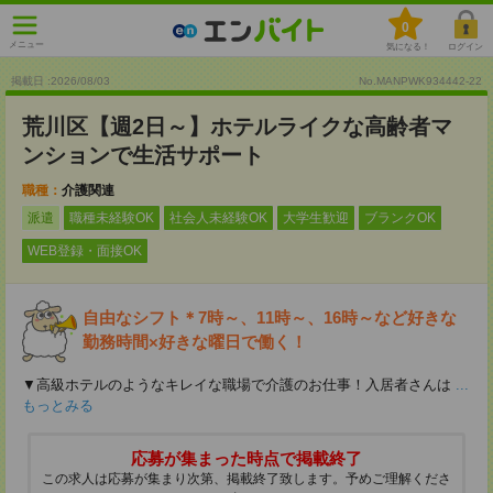
0
メニュー
気になる！
ログイン
掲載日 :2026
/
08
/
03
No.MANPWK934442-22
荒川区【週2日～】ホテルライクな高齢者マ
ンションで生活サポート
職種：
介護関連
派遣
職種未経験OK
社会人未経験OK
大学生歓迎
ブランクOK
WEB登録・面接OK
自由なシフト＊7時～、11時～、16時～など好きな
勤務時間×好きな曜日で働く！
▼高級ホテルのようなキレイな職場で介護のお仕事！入居者さんは
...
もっとみる
応募が集まった時点で掲載終了
この求人は応募が集まり次第、掲載終了致します。予めご理解くださ