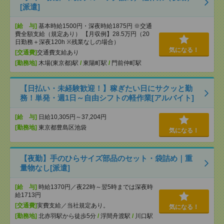
[派遣]
[給 与]
基本時給1500円・深夜時給1875円 ※交通
費全額支給（規定あり） 【月収例】28.5万円（20
日勤務＋深夜120h ※残業なしの場合）
気になる！
[交通費]
交通費支給あり
[勤務地]
木場(東京都)駅
/
東陽町駅
/
門前仲町駅
【日払い・未経験歓迎！】稼ぎたい日にサクッと勤
務！単発・週1日～自由シフトの軽作業[アルバイト]
[給 与]
日給10,305円～37,204円
[勤務地]
東京都豊島区池袋
気になる！
【夜勤】手のひらサイズ部品のセット・袋詰め｜重
量物なし[派遣]
[給 与]
時給1370円／夜22時～翌5時までは深夜時
給1713円
[交通費]
実費支給／当社規定あり。
気になる！
[勤務地]
北赤羽駅から徒歩5分
/
浮間舟渡駅
/
川口駅