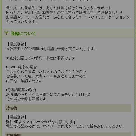
気に入った就業先では、あなたは長く続けられるようにサポート
困ったことがあれば、就業先との間に立って解決に向けて調整をしたり
お電話やメール・対面など あなたに合ったツールでコミュニケーションを
とってまいります！
登録について
【電話登録】
来社不要！30分程度のお電話で登録が完了いたします。
★登録に際しての予約・来社は不要です★
(1)WEB応募の場合
こちらからご連絡いたしますのでお待ちください。
ご応募頂いた後、案内メールをお送りしますので
内容をご確認ください。
(2)電話応募の場合
お時間のあるときにお電話にてご応募いただければ
その場で登録も可能です。
持ち物
【電話登録】
弊社HPよりマイページ作成をお願いします
電話での登録の際に、マイページ作成をいただいた旨をお伝えください。
所要時間