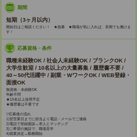
期間
短期（3ヶ月以内）
開始日はご相談ください！ ★急募 ★職場が気に入れば、長期でも働けま
す！
応募資格・条件
職種未経験OK / 社会人未経験OK / ブランクOK /
大学生歓迎 / 10名以上の大量募集 / 履歴書不要 /
40～50代活躍中 / 副業・WワークOK / WEB登録・
面接OK
無資格・未経験OK
年齢不問
★10名以上採用予定
★履歴書は不要です
▽応募後の流れ
1)翌営業日までに担当より電話・メールでご連絡
2)電話で登録面談→求人とマッチング
3)ご希望の施設で、職場見学
4)就業決定→勤務開始