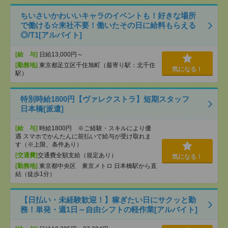
ちいさいかわいいキャラのイベントも！好きな場所
で働ける☆来社不要！働いたその日に給料もらえる
◎/T1[アルバイト]
[給 与]
日給13,000円～
[勤務地]
東京都足立区千住旭町（最寄り駅：北千住
気になる！
駅）
特別時給1800円【ヴァレクストラ】短期スタッフ
日本橋[派遣]
[給 与]
時給1800円 ※ご経験・スキルにより優
遇 スマホでかんたんに前払いで給与が受け取れま
す（※上限、条件あり）
[交通費]
交通費全額支給（規定あり）
気になる！
[勤務地]
東京都中央区 東京メトロ 日本橋駅から直
結（徒歩1分）
【日払い・未経験歓迎！】稼ぎたい日にサクッと勤
務！単発・週1日～自由シフトの軽作業[アルバイト]