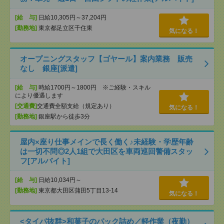
[給 与]
日給10,305円～37,204円
[勤務地]
東京都足立区千住東
気になる！
オープニングスタッフ【ゴヤール】案内業務 販売
なし 銀座[派遣]
[給 与]
時給1700円～1800円 ※ご経験・スキル
により優遇します
[交通費]
交通費全額支給（規定あり）
気になる！
[勤務地]
銀座駅から徒歩3分
屋内×座り仕事メインで長く働く♪未経験・学歴年齢
は一切不問◎2人1組で大田区を車両巡回警備スタッ
フ[アルバイト]
[給 与]
日給10,034円～
[勤務地]
東京都大田区蒲田5丁目13-14
気になる！
<タイパ抜群>和菓子のパック詰め／軽作業（夜勤）