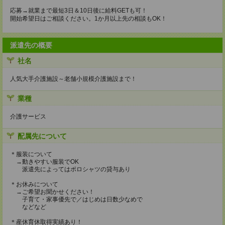
応募→就業まで最短3日＆10日後に給料GETも可！
開始希望日はご相談ください。1か月以上先の相談もOK！
派遣先の概要
社名
人気大手介護施設～老舗小規模介護施設まで！
業種
介護サービス
配属先について
＊服装について
→動きやすい服装でOK
派遣先によってはポロシャツの貸与あり
＊お休みについて
→ご希望お聞かせください！
子育て・家事優先で／はじめは日数少なめで
などなど
＊産休育休取得実績あり！