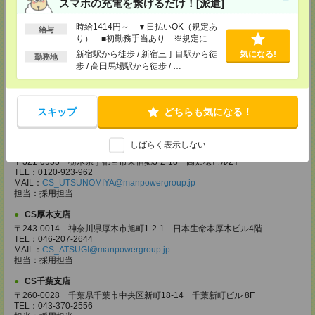
スマホの充電を繋げるだけ！[派遣]
CS大宮支店
〒330-0854 埼玉県さいたま市大宮区桜木町 1-10-16 シーノ大宮ノース
時給1414円～ ▼日払いOK（規定あ
ウイング 9階
給与
り） ■初勤務手当あり ※規定によ
TEL：0120-769-355
MAIL：
CS_OMIYA@manpowergroup.jp
る
新宿駅から徒歩 / 新宿三丁目駅から徒
気になる!
勤務地
担当：採用担当
歩 / 高田馬場駅から徒歩 / …
CS高崎支店
〒370-0831 群馬県高崎市あら町167 高崎第一生命ビルディング11Ｆ
TEL：027-320-6558
スキップ
どちらも気になる！
MAIL：
CS_TAKASAKI@manpowergroup.jp
担当：採用担当
しばらく表示しない
CS宇都宮支店
〒321-0953 栃木県宇都宮市東宿郷3-2-18 高知穂ビル2Ｆ
TEL：0120-923-962
MAIL：
CS_UTSUNOMIYA@manpowergroup.jp
担当：採用担当
CS厚木支店
〒243-0014 神奈川県厚木市旭町1-2-1 日本生命本厚木ビル4階
TEL：046-207-2644
MAIL：
CS_ATSUGI@manpowergroup.jp
担当：採用担当
CS千葉支店
〒260-0028 千葉県千葉市中央区新町18-14 千葉新町ビル 8F
TEL：043-370-2556