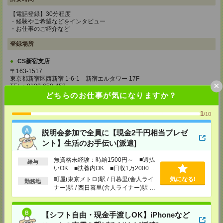
【電話登録】30分程度
・経験やご希望などをインタビュー
・お仕事のご紹介など
登録場所
CS新宿支店
〒163-1517
東京都新宿区西新宿 1-6-1 新宿エルタワー 17F
×
TEL：0120-659-458
MAIL：
CS_SHINJUKU@manpowergroup.jp
どちらのお仕事が気になりますか？
担当：採用担当
1
/10
CS立川支店
〒190-0012
説明会参加で全員に【現金2千円相当プレゼ
東京都立川市曙町2-34-7 ファーレイーストビル 8F
TEL：0120-659-460
ント】生活のお手伝い[派遣]
MAIL：
CS_TACHIKAWA@manpowergroup.jp
担当：採用担当
無資格未経験：時給1500円～ ■週払
給与
いOK ■扶養内OK ■日収1万2000円
CS横浜支店
以上
町屋(東京メトロ)駅 / 日暮里(舎人ライ
気になる!
〒220-8136
勤務地
ナー)駅 / 西日暮里(舎人ライナー)駅 /
神奈川県横浜市西区みなとみらい 2-2-1 横浜ランドマークタワー36F
TEL：0120-659-459
…
MAIL：
CS_YOKOHAMA@manpowergroup.jp
担当：採用担当
【シフト自由・現金手渡しOK】iPhoneなど