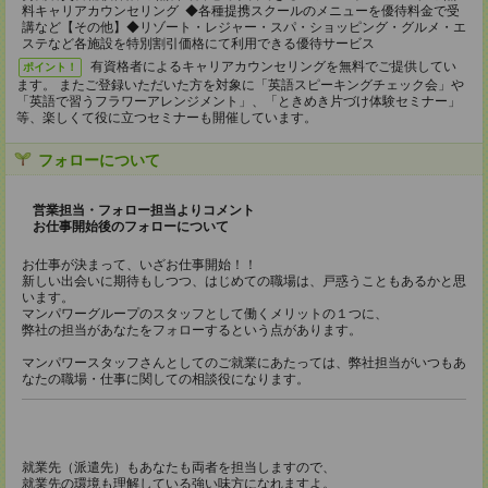
料キャリアカウンセリング ◆各種提携スクールのメニューを優待料金で受
講など【その他】◆リゾート・レジャー・スパ・ショッピング・グルメ・エ
ステなど各施設を特別割引価格にて利用できる優待サービス
有資格者によるキャリアカウンセリングを無料でご提供してい
ポイント！
ます。 またご登録いただいた方を対象に「英語スピーキングチェック会」や
「英語で習うフラワーアレンジメント」、「ときめき片づけ体験セミナー」
等、楽しくて役に立つセミナーも開催しています。
フォローについて
営業担当・フォロー担当よりコメント
お仕事開始後のフォローについて
お仕事が決まって、いざお仕事開始！！
新しい出会いに期待もしつつ、はじめての職場は、戸惑うこともあるかと思
います。
マンパワーグループのスタッフとして働くメリットの１つに、
弊社の担当があなたをフォローするという点があります。
マンパワースタッフさんとしてのご就業にあたっては、弊社担当がいつもあ
なたの職場・仕事に関しての相談役になります。
就業先（派遣先）もあなたも両者を担当しますので、
就業先の環境も理解している強い味方になれますよ。