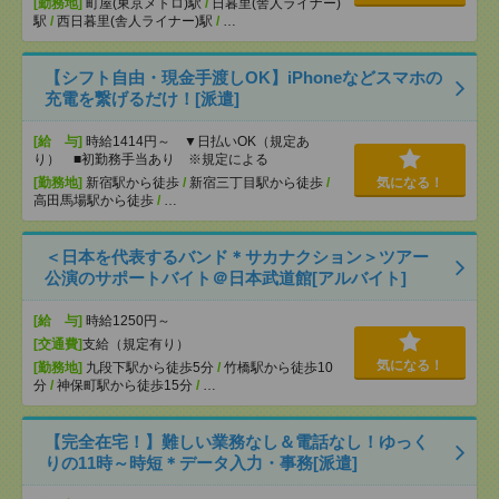
[勤務地]
町屋(東京メトロ)駅
/
日暮里(舎人ライナー)
駅
/
西日暮里(舎人ライナー)駅
/
…
【シフト自由・現金手渡しOK】iPhoneなどスマホの
充電を繋げるだけ！[派遣]
[給 与]
時給1414円～ ▼日払いOK（規定あ
り） ■初勤務手当あり ※規定による
[勤務地]
新宿駅から徒歩
/
新宿三丁目駅から徒歩
/
気になる！
高田馬場駅から徒歩
/
…
＜日本を代表するバンド＊サカナクション＞ツアー
公演のサポートバイト＠日本武道館[アルバイト]
[給 与]
時給1250円～
[交通費]
支給（規定有り）
気になる！
[勤務地]
九段下駅から徒歩5分
/
竹橋駅から徒歩10
分
/
神保町駅から徒歩15分
/
…
【完全在宅！】難しい業務なし＆電話なし！ゆっく
りの11時～時短＊データ入力・事務[派遣]