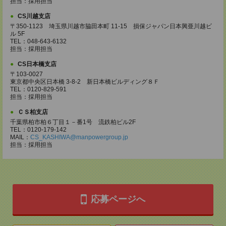
担当：採用担当
CS川越支店
〒350-1123 埼玉県川越市脇田本町 11-15 損保ジャパン日本興亜川越ビ
ル 5F
TEL：048-643-6132
担当：採用担当
CS日本橋支店
〒103-0027
東京都中央区日本橋 3-8-2 新日本橋ビルディング８Ｆ
TEL：0120-829-591
担当：採用担当
ＣＳ柏支店
千葉県柏市柏６丁目１－番1号 流鉄柏ビル2F
TEL：0120-179-142
MAIL：
CS_KASHIWA@manpowergroup.jp
担当：採用担当
応募ページへ