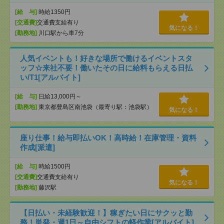
[給 与]
時給1350円
[交通費]
交通費支給有り
気になる！
[勤務地]
川口駅から車7分
人気イベントも！好きな場所で働けるイベントスタ
ッフ☆来社不要！働いたその日に給料もらえる日払
い/T1[アルバイト]
[給 与]
日給13,000円～
[勤務地]
東京都豊島区南池袋（最寄り駅：池袋駅）
気になる！
座り仕事！給与即払いOK！高時給！在庫管理・資料
作成[派遣]
[給 与]
時給1500円
[交通費]
交通費支給有り
気になる！
[勤務地]
藤沢駅
【日払い・未経験歓迎！】稼ぎたい日にサクッと勤
務！単発・週1日～自由シフトの軽作業[アルバイト]