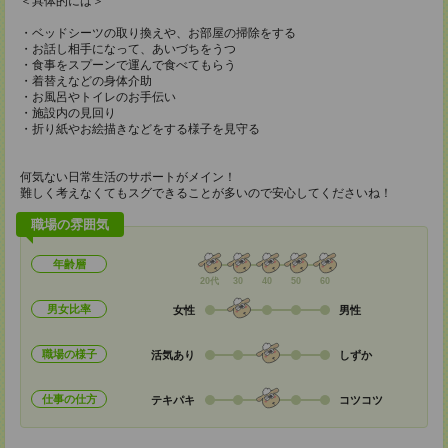
＜具体的には＞
・ベッドシーツの取り換えや、お部屋の掃除をする
・お話し相手になって、あいづちをうつ
・食事をスプーンで運んで食べてもらう
・着替えなどの身体介助
・お風呂やトイレのお手伝い
・施設内の見回り
・折り紙やお絵描きなどをする様子を見守る
何気ない日常生活のサポートがメイン！
難しく考えなくてもスグできることが多いので安心してくださいね！
職場の雰囲気
年齢層
20代
30
40
50
60
男女比率
女性
男性
職場の様子
活気あり
しずか
仕事の仕方
テキパキ
コツコツ