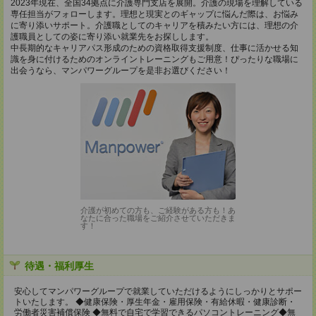
2023年現在、全国34拠点に介護専門支店を展開。介護の現場を理解している
専任担当がフォローします。理想と現実とのギャップに悩んだ際は、お悩み
に寄り添いサポート。介護職としてのキャリアを積みたい方には、理想の介
護職員としての姿に寄り添い就業先をお探しします。
中長期的なキャリアパス形成のための資格取得支援制度、仕事に活かせる知
識を身に付けるためのオンライントレーニングもご用意！ぴったりな職場に
出会うなら、マンパワーグループを是非お選びください！
介護が初めての方も、ご経験がある方も！あ
なたに合った職場をご紹介させていただきま
す！
待遇・福利厚生
安心してマンパワーグループで就業していただけるようにしっかりとサポー
トいたします。 ◆健康保険・厚生年金・雇用保険・有給休暇・健康診断・
労働者災害補償保険 ◆無料で自宅で学習できるパソコントレーニング◆無