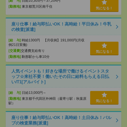
[給 与]
日給10,305円～37,204円
[勤務地]
東京都荒川区南千住
気になる！
座り仕事！給与即払いOK！高時給！平日休み！牛乳
の検査[派遣]
[給 与]
時給1300円 【月収例】191,000円(月収
例21日実働)
[交通費]
交通費支給有り
気になる！
[勤務地]
駒形駅から車10分
人気イベントも！好きな場所で働けるイベントスタ
ッフ☆来社不要！働いたその日に給料もらえる日払
い/T1[アルバイト]
[給 与]
日給13,000円～
[勤務地]
東京都千代田区外神田（最寄り駅：秋葉原
気になる！
駅）
座り仕事！給与即払いOK！高時給！土日休み！バル
ブの検査業務[派遣]