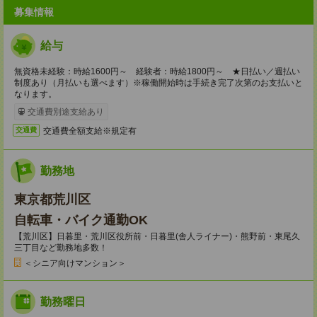
募集情報
給与
無資格未経験：時給1600円～ 経験者：時給1800円～ ★日払い／週払い
制度あり（月払いも選べます）※稼働開始時は手続き完了次第のお支払いと
なります。
交通費別途支給あり
交通費全額支給※規定有
交通費
勤務地
東京都荒川区
自転車・バイク通勤OK
【荒川区】日暮里・荒川区役所前・日暮里(舎人ライナー)・熊野前・東尾久
三丁目など勤務地多数！
＜シニア向けマンション＞
勤務曜日