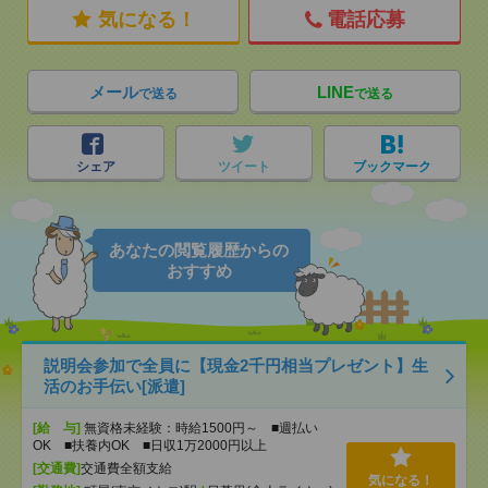
気になる！
電話応募
メール
LINE
で送る
で送る
シェア
ツイート
ブックマーク
あなたの閲覧履歴からの
おすすめ
説明会参加で全員に【現金2千円相当プレゼント】生
活のお手伝い[派遣]
[給 与]
無資格未経験：時給1500円～ ■週払い
OK ■扶養内OK ■日収1万2000円以上
[交通費]
交通費全額支給
気になる！