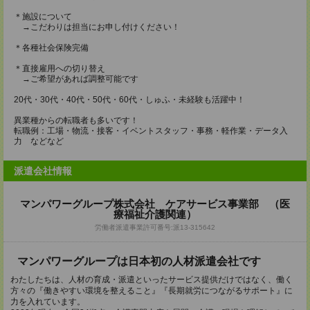
＊施設について
→こだわりは担当にお申し付けください！
＊各種社会保険完備
＊直接雇用への切り替え
→ご希望があれば調整可能です
20代・30代・40代・50代・60代・しゅふ・未経験も活躍中！
異業種からの転職者も多いです！
転職例：工場・物流・接客・イベントスタッフ・事務・軽作業・データ入
力 などなど
派遣会社情報
マンパワーグループ株式会社 ケアサービス事業部 （医
療福祉介護関連）
労働者派遣事業許可番号:派13-315642
マンパワーグループは日本初の人材派遣会社です
わたしたちは、人材の育成・派遣といったサービス提供だけではなく、働く
方々の『働きやすい環境を整えること』『長期就労につながるサポート』に
力を入れています。