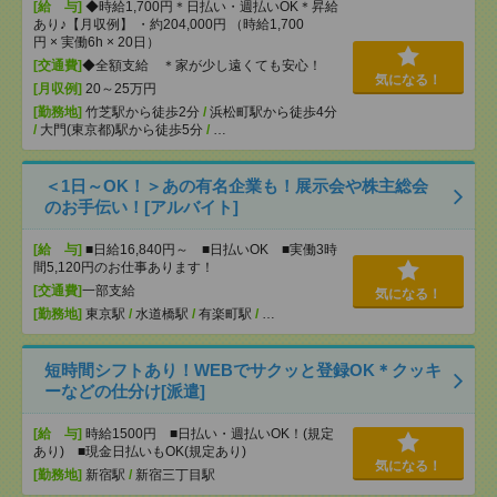
[給 与]
◆時給1,700円＊日払い・週払いOK＊昇給
あり♪【月収例】 ・約204,000円 （時給1,700
円 × 実働6h × 20日）
[交通費]
◆全額支給 ＊家が少し遠くても安心！
気になる！
[月収例]
20～25万円
[勤務地]
竹芝駅から徒歩2分
/
浜松町駅から徒歩4分
/
大門(東京都)駅から徒歩5分
/
…
＜1日～OK！＞あの有名企業も！展示会や株主総会
のお手伝い！[アルバイト]
[給 与]
■日給16,840円～ ■日払いOK ■実働3時
間5,120円のお仕事あります！
[交通費]
一部支給
気になる！
[勤務地]
東京駅
/
水道橋駅
/
有楽町駅
/
…
短時間シフトあり！WEBでサクッと登録OK＊クッキ
ーなどの仕分け[派遣]
[給 与]
時給1500円 ■日払い・週払いOK！(規定
あり) ■現金日払いもOK(規定あり)
気になる！
[勤務地]
新宿駅
/
新宿三丁目駅