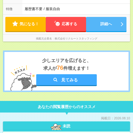
履歴書不要
/
服装自由
特徴
気になる！
応募する
詳細へ
掲載元企業名
株式会社リクルートスタッフィング
少しエリアを広げると、
76
求人が
件増えます！
見てみる
あなたの閲覧履歴からのオススメ
掲載日：2026.08.10
未読