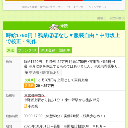
掲載元企業名
株式会社スタッフサービス ＩＴソリューションブロック
掲載日：2026.08.05
未読
時給1750円！残業ほぼなし▼服装自由＊中野坂上
で校正・制作
派遣
ブランクOK
WEB登録・面接OK
時給1750円 月収例 24万円 時給1750円×実働7h×週5日×4
給与
週 ※月収例を保証するものではありません。※給与即受取りサ
ービス利用可（利用条件有）
交通費別途支給あり
1ヶ月3万円を上限として実費支給
交通費
20～25万円
月収例
東京都中野区
勤務地
中野坂上駅から徒歩1分
/
東中野駅から徒歩15分
小売業
09:30-17:30（休憩60分）実働7時間（残業少なめ！）
勤務時間
2026年10月01日～長期 ※開始日相談OK ※10月～！
期間