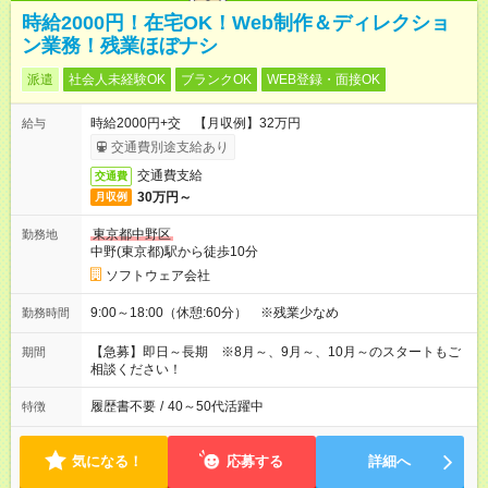
時給2000円！在宅OK！Web制作＆ディレクショ
ン業務！残業ほぼナシ
派遣
社会人未経験OK
ブランクOK
WEB登録・面接OK
時給2000円+交 【月収例】32万円
給与
交通費別途支給あり
交通費支給
交通費
30万円～
月収例
東京都中野区
勤務地
中野(東京都)駅から徒歩10分
ソフトウェア会社
9:00～18:00（休憩:60分） ※残業少なめ
勤務時間
【急募】即日～長期 ※8月～、9月～、10月～のスタートもご
期間
相談ください！
履歴書不要
/
40～50代活躍中
特徴
気になる！
応募する
詳細へ