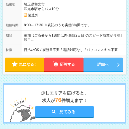
埼玉県和光市
勤務地
和光市駅からバス10分
製造外
8:00～17:30 ※表記のうち実働8時間です。
勤務時間
長期【ご応募から1週間以内(最短2日目)のスピード就業が可能】
期間
即日～
日払いOK
/
履歴書不要
/
電話対応なし
/
パソコンスキル不要
特徴
気になる！
応募する
詳細へ
少しエリアを広げると、
76
求人が
件増えます！
見てみる