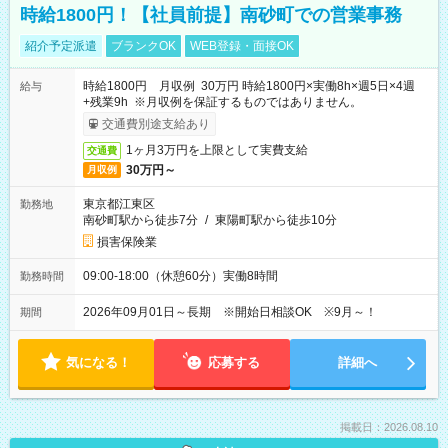
時給1800円！【社員前提】南砂町での営業事務
紹介予定派遣
ブランクOK
WEB登録・面接OK
時給1800円 月収例 30万円 時給1800円×実働8h×週5日×4週
給与
+残業9h ※月収例を保証するものではありません。
交通費別途支給あり
1ヶ月3万円を上限として実費支給
交通費
30万円～
月収例
東京都江東区
勤務地
南砂町駅から徒歩7分
/
東陽町駅から徒歩10分
損害保険業
09:00-18:00（休憩60分）実働8時間
勤務時間
2026年09月01日～長期 ※開始日相談OK ※9月～！
期間
気になる！
応募する
詳細へ
掲載日：2026.08.10