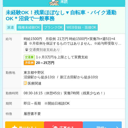
未読
未経験OK！残業ほぼなし▼自転車・バイク通勤
OK＊沼袋で一般事務
派遣
職種未経験OK
ブランクOK
WEB登録・面接OK
時給1500円 月収例 21万円 時給1500円×実働7h×週5日×4
給与
週 ※月収例を保証するものではありません。※給与即受取りサ
ービス利用可（利用条件有）
交通費別途支給あり
1ヶ月3万円を上限として実費支給
交通費
20～25万円
月収例
東京都中野区
勤務地
沼袋駅から徒歩13分
/
新江古田駅から徒歩10分
医療関連
08:30-16:15（休憩45分）実働7時間（残業少なめ！）
勤務時間
即日～長期 ※開始日相談OK
期間
履歴書不要
特徴