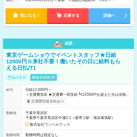
2026年09月01日～長期 ※開始日相談OK ※9月～！
期間
気になる！
応募する
詳細へ
未読
東京ゲームショウでイベントスタッフ★日給
12000円☆来社不要！働いたその日に給料もら
える日払/T1
アルバイト
職種未経験OK
日給12,000円～
給与
＋交通費支給 ★交通費一部支給 ┗1日500円を超えた分は全額支
給！ ※往復500円以内の方は自己負担となります ★日払いOK！
交通費別途支給あり
（規定あり） ┗働いたその日に現金GET♪ お仕事後はコンビニ
ATMから 日払い分を引き落とせます！ 【試用期間】試用期間
千葉市美浜区
勤務地
なし
千葉県千葉市美浜区中瀬2-1（最寄り駅：海浜幕張駅）
株式会社ワンベルウッズ
勤務時間は指定なし
勤務時間