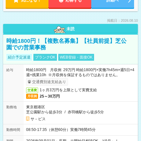
気になる！
応募する
詳細へ
掲載日：2026.08.10
未読
時給1800円！【複数名募集】【社員前提】芝公
園での営業事務
紹介予定派遣
ブランクOK
WEB登録・面接OK
時給1800円 月収例 29万円 時給1800円×実働7h45m×週5日×4
給与
週+残業10h ※月収例を保証するものではありません。
交通費別途支給あり
1ヶ月3万円を上限として実費支給
交通費
25～30万円
月収例
東京都港区
勤務地
芝公園駅から徒歩3分
/
赤羽橋駅から徒歩5分
サ－ビス
08:50-17:35（休憩60分）実働7時間45分
勤務時間