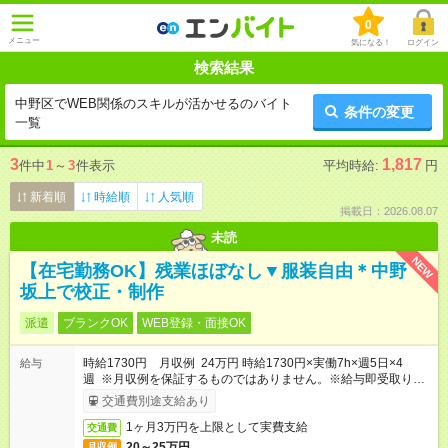
0
メニュー
気になる！
ログイン
検索結果
中野区でWEB関係のスキルが活かせるのバイト
条件の変更
一覧
3
1,817
件中
1
～
3
件表示
平均時給:
円
新着順
時給順
人気順
掲載日：2026.08.07
未読
NEW
【在宅勤務OK】残業ほぼなし▼服装自由＊中野
坂上で校正・制作
派遣
ブランクOK
WEB登録・面接OK
時給1730円 月収例 24万円 時給1730円×実働7h×週5日×4
給与
週 ※月収例を保証するものではありません。※給与即受取りサ
ービス利用可（利用条件有）
交通費別途支給あり
1ヶ月3万円を上限として実費支給
交通費
20～25万円
月収例