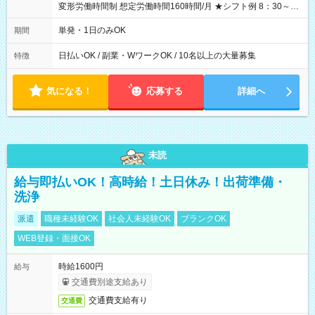
変形労働時間制 想定労働時間160時間/月 ★シフト例 8：30～
19：00
単発・1日のみOK
期間
日払いOK / 副業・WワークOK / 10名以上の大量募集
特徴
気になる！
応募する
詳細へ
未読
給与即払いOK！高時給！土日休み！出荷準備・
洗浄
派遣
職種未経験OK
社会人未経験OK
ブランクOK
WEB登録・面接OK
時給1600円
給与
交通費別途支給あり
交通費支給有り
交通費