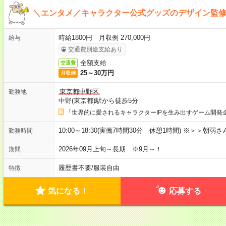
＼エンタメ／キャラクター公式グッズのデザイン監
時給1800円 月収例 270,000円
給与
交通費別途支給あり
全額支給
交通費
25～30万円
月収例
東京都中野区
勤務地
中野(東京都)駅から徒歩5分
「世界的に愛されるキャラクターIPを生み出すゲーム開発
10:00～18:30(実働7時間30分 休憩1時間) ※＞＞朝
勤務時間
2026年09月上旬～長期 ※9月～！
期間
履歴書不要
/
服装自由
特徴
気になる！
応募する