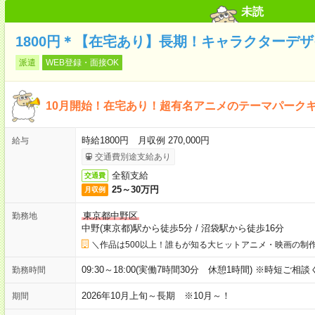
未読
1800円＊【在宅あり】長期！キャラクターデ
派遣
WEB登録・面接OK
10月開始！在宅あり！超有名アニメのテーマパーク
時給1800円 月収例 270,000円
給与
交通費別途支給あり
全額支給
交通費
25～30万円
月収例
東京都中野区
勤務地
中野(東京都)駅から徒歩5分
/
沼袋駅から徒歩16分
＼作品は500以上！誰もが知る大ヒットアニメ・映画の制作
09:30～18:00(実働7時間30分 休憩1時間) ※時短ご相
勤務時間
2026年10月上旬～長期 ※10月～！
期間