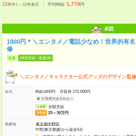
1,779
12
平均時給:
円
件中
1
～
12
件表示
未読
1800円＊＼エンタメ／電話少なめ！世界的有
修
派遣
WEB登録・面接OK
＼エンタメ／キャラクター公式グッズのデザイン監
時給1800円 月収例 270,000円
給与
交通費別途支給あり
全額支給
交通費
25～30万円
月収例
東京都中野区
勤務地
中野(東京都)駅から徒歩5分