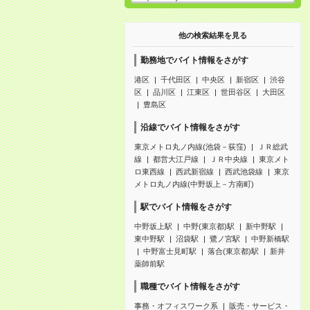
他の検索結果を見る
勤務地でバイト情報をさがす
港区
千代田区
中央区
新宿区
渋谷
区
品川区
江東区
世田谷区
大田区
豊島区
沿線でバイト情報をさがす
東京メトロ丸ノ内線(池袋－荻窪)
ＪＲ総武
線
都営大江戸線
ＪＲ中央線
東京メト
ロ東西線
西武新宿線
西武池袋線
東京
メトロ丸ノ内線(中野坂上－方南町)
駅でバイト情報をさがす
中野坂上駅
中野(東京都)駅
新中野駅
東中野駅
沼袋駅
鷺ノ宮駅
中野新橋駅
中野富士見町駅
落合(東京都)駅
新井
薬師前駅
職種でバイト情報をさがす
事務・オフィスワーク系
販売・サービス・