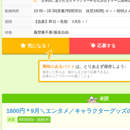
「世界的に愛されるキャラクターIPを生み出すゲーム開発
10:00～18:30(実働7時間30分 休憩1時間) ※＞＞朝
勤務時間
【急募】即日～長期 ※8月～！
期間
履歴書不要
/
服装自由
特徴
気になる！
応募する
興味のあるバイト
は、とりあえず保存しよう♪
保存した求人は、後からまとめて応募できるよ。
企業からアプローチが届くことも！
未読
1800円＊9月＼エンタメ／キャラクターグッ
派遣
WEB登録・面接OK