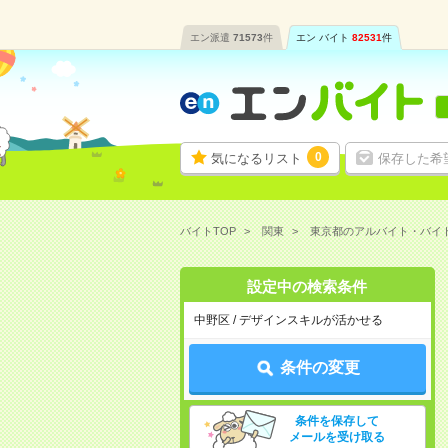
エン派遣
71573
件
エン バイト
82531
件
0
気になるリスト
保存した希
バイトTOP
関東
東京都のアルバイト・バイ
設定中の検索条件
中野区 / デザインスキルが活かせる
条件の変更
条件を保存して
メールを受け取る