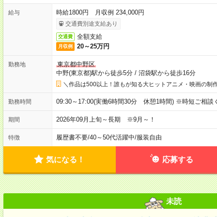
時給1800円 月収例 234,000円
給与
交通費別途支給あり
全額支給
交通費
20～25万円
月収例
東京都中野区
勤務地
中野(東京都)駅から徒歩5分
/
沼袋駅から徒歩16分
＼作品は500以上！誰もが知る大ヒットアニメ・映画の制作
09:30～17:00(実働6時間30分 休憩1時間) ※時短ご相
勤務時間
2026年09月上旬～長期 ※9月～！
期間
履歴書不要
/
40～50代活躍中
/
服装自由
特徴
気になる！
応募する
未読