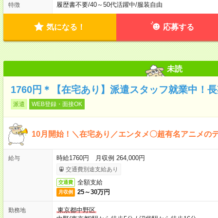
履歴書不要
/
40～50代活躍中
/
服装自由
特徴
気になる！
応募する
未読
1760円＊【在宅あり】派遣スタッフ就業中！
派遣
WEB登録・面接OK
10月開始！＼在宅あり／エンタメ〇超有名アニメの
時給1760円 月収例 264,000円
給与
交通費別途支給あり
全額支給
交通費
25～30万円
月収例
東京都中野区
勤務地