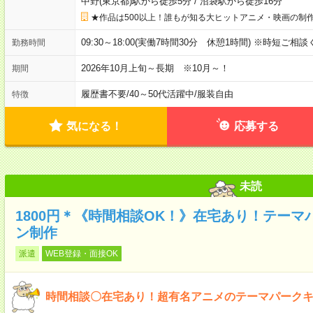
中野(東京都)駅から徒歩5分
/
沼袋駅から徒歩16分
★作品は500以上！誰もが知る大ヒットアニメ・映画の制
09:30～18:00(実働7時間30分 休憩1時間) ※時短ご相
勤務時間
2026年10月上旬～長期 ※10月～！
期間
履歴書不要
/
40～50代活躍中
/
服装自由
特徴
気になる！
応募する
未読
1800円＊《時間相談OK！》在宅あり！テー
ン制作
派遣
WEB登録・面接OK
時間相談〇在宅あり！超有名アニメのテーマパーク