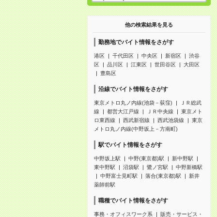
他の検索結果を見る
勤務地でバイト情報をさがす
港区
千代田区
中央区
新宿区
渋谷
区
品川区
江東区
世田谷区
大田区
豊島区
沿線でバイト情報をさがす
東京メトロ丸ノ内線(池袋－荻窪)
ＪＲ総武
線
都営大江戸線
ＪＲ中央線
東京メト
ロ東西線
西武新宿線
西武池袋線
東京
メトロ丸ノ内線(中野坂上－方南町)
駅でバイト情報をさがす
中野坂上駅
中野(東京都)駅
新中野駅
東中野駅
沼袋駅
鷺ノ宮駅
中野新橋駅
中野富士見町駅
落合(東京都)駅
新井
薬師前駅
職種でバイト情報をさがす
事務・オフィスワーク系
販売・サービス・