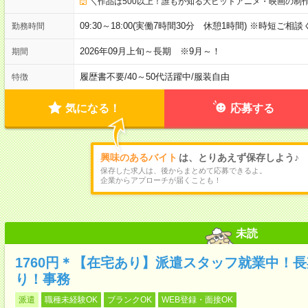
＼作品は500以上！誰もが知る大ヒットアニメ・映画の制作
09:30～18:00(実働7時間30分 休憩1時間) ※時短ご相
勤務時間
2026年09月上旬～長期 ※9月～！
期間
履歴書不要
/
40～50代活躍中
/
服装自由
特徴
気になる！
応募する
興味のあるバイト
は、とりあえず保存しよう♪
保存した求人は、後からまとめて応募できるよ。
企業からアプローチが届くことも！
未読
1760円＊【在宅あり】派遣スタッフ就業中！
り！事務
派遣
職種未経験OK
ブランクOK
WEB登録・面接OK