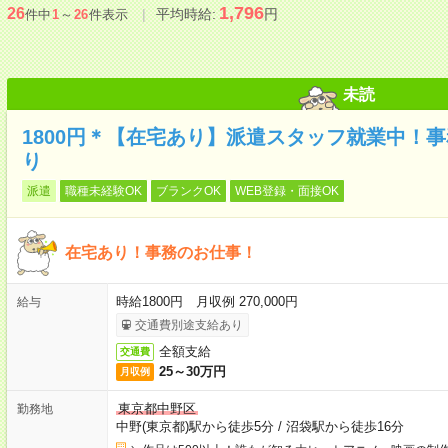
1,796
26
平均時給:
円
件中
1
～
26
件表示
未読
1800円＊【在宅あり】派遣スタッフ就業中！
り
派遣
職種未経験OK
ブランクOK
WEB登録・面接OK
在宅あり！事務のお仕事！
時給1800円 月収例 270,000円
給与
交通費別途支給あり
全額支給
交通費
25～30万円
月収例
東京都中野区
勤務地
中野(東京都)駅から徒歩5分
/
沼袋駅から徒歩16分