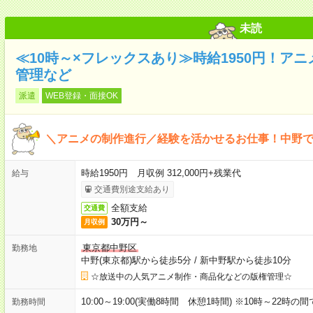
未読
≪10時～×フレックスあり≫時給1950円！ア
管理など
派遣
WEB登録・面接OK
＼アニメの制作進行／経験を活かせるお仕事！中野
時給1950円 月収例 312,000円+残業代
給与
交通費別途支給あり
全額支給
交通費
30万円～
月収例
東京都中野区
勤務地
中野(東京都)駅から徒歩5分
/
新中野駅から徒歩10分
☆放送中の人気アニメ制作・商品化などの版権管理☆
10:00～19:00(実働8時間 休憩1時間) ※10時～22時
勤務時間