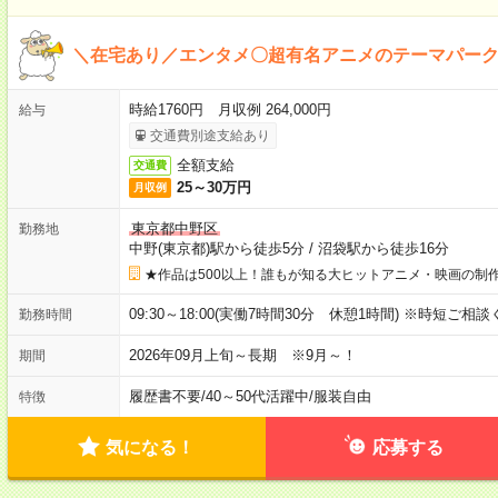
＼在宅あり／エンタメ〇超有名アニメのテーマパー
時給1760円 月収例 264,000円
給与
交通費別途支給あり
全額支給
交通費
25～30万円
月収例
東京都中野区
勤務地
中野(東京都)駅から徒歩5分
/
沼袋駅から徒歩16分
★作品は500以上！誰もが知る大ヒットアニメ・映画の制
09:30～18:00(実働7時間30分 休憩1時間) ※時短ご相
勤務時間
2026年09月上旬～長期 ※9月～！
期間
履歴書不要
/
40～50代活躍中
/
服装自由
特徴
気になる！
応募する