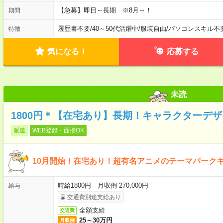
【急募】即日～長期 ※8月～！
期間
履歴書不要
/
40～50代活躍中
/
服装自由
/
パソコンスキル不
特徴
気になる！
応募する
未読
1800円＊【在宅あり】長期！キャラクターデ
派遣
WEB登録・面接OK
10月開始！在宅あり！超有名アニメのテーマパーク
時給1800円 月収例 270,000円
給与
交通費別途支給あり
全額支給
交通費
25～30万円
月収例