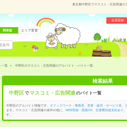
東京都中野区でマスコミ・広告関連の
会員登録
エリア変更
関東版
望条件
ト一覧
中野区のマスコミ・広告関連のアルバイト・バイト一覧
検索結果
中野区
マスコミ・広告関連
で
のバイト一覧
中野区のアルバイト情報です。
オフィスワーク・事務系
、
営業・販売・サービス系
、
ます。マスコミ・広告関連の条件の他に、
WEB登録・面接OK
、
交通費別途支給あり
、
す。