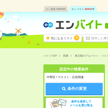
エン派遣
71573
件
エン バイト
82531
件
0
気になるリスト
保存した希
バイトTOP
関東
東京都のアルバイト・バイ
設定中の検索条件
中野区 / マスコミ・広告関連
条件の変更
条件を保存して
メールを受け取る