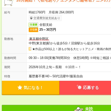
10月開始！＼在宅あり／エンタメ〇超有名アニメの
時給1760円 月収例 264,000円
給与
交通費別途支給あり
全額支給
交通費
25～30万円
月収例
東京都中野区
勤務地
中野(東京都)駅から徒歩5分
/
沼袋駅から徒歩16分
★作品は500以上！誰もが知る大ヒットアニメ・映画の制
09:30～18:00(実働7時間30分 休憩1時間) ※時短ご相
勤務時間
2026年10月上旬～長期 ※10月～！
期間
履歴書不要
/
40～50代活躍中
/
服装自由
特徴
気になる！
応募する
未読