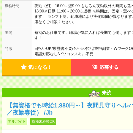
夜勤（例） 16:00～翌9:00 もちろん夜勤以外の時間も選べます
勤務時間
18:00※日勤 11:00～20:00※遅番 ※時間は、固
ます！ ※シフト制。勤務地により実働時間が異なりま
慮なくご相談ください。
短期のお仕事です。職場が気に入れば長期でも働けます
期間
す！
日払いOK
/
履歴書不要
/
40～50代活躍中
/
副業・WワークO
特徴
電話対応なし
/
パソコンスキル不要
気になる！
応募する
未読
【無資格でも時給1,880円～】夜間見守りヘル
／夜勤専従） /Jb
アルバイト
職種未経験OK