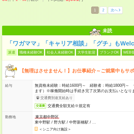
1
2
次へ
未読
「ワガママ」「キャリア相談」「グチ」もWelc
派遣
職種未経験OK
社会人未経験OK
大学生歓迎
ブランクOK
WEB
【無理はさせません！】お仕事紹介～ご就業中もサ
無資格未経験：時給1600円～ 経験者：時給1800円
給与
ます）※稼働開始時は手続き完了次第のお支払いとなり
交通費別途支給あり
交通費全額支給※規定有
交通費
東京都中野区
勤務地
東中野駅
/
野方駅
/
中野新橋駅
/
…
＜シニア向け施設＞