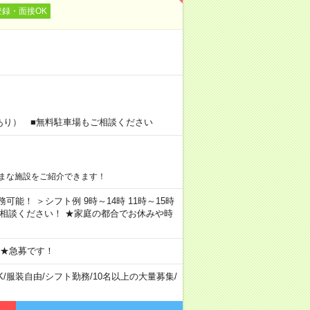
登録・面接OK
あり） ■無料駐車場もご相談ください
まな施設をご紹介できます！
務可能！ ＞シフト例 9時～14時 11時～15時
ご相談ください！ ★家庭の都合でお休みや時
 ★急募です！
K
/
服装自由
/
シフト勤務
/
10名以上の大量募集
/