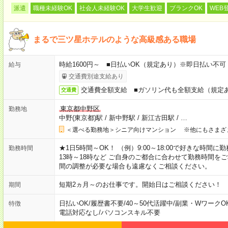
派遣
職種未経験OK
社会人未経験OK
大学生歓迎
ブランクOK
WEB
まるで三ツ星ホテルのような高級感ある職場
時給1600円～ ■日払いOK（規定あり）※即日払い不可
給与
交通費別途支給あり
交通費全額支給 ■ガソリン代も全額支給（規定
交通費
東京都中野区
勤務地
中野(東京都)駅
/
新中野駅
/
新江古田駅
/
…
＜選べる勤務地＞シニア向けマンション ※他にもさまざ
★1日5時間～OK！ （例）9:00～18:00で好きな時間に勤
勤務時間
13時～18時など ご自身のご都合に合わせて勤務時間を
間の調整が必要な場合も遠慮なくご相談ください。
短期2ヵ月～のお仕事です。開始日はご相談ください！
期間
日払いOK
/
履歴書不要
/
40～50代活躍中
/
副業・WワークO
特徴
電話対応なし
/
パソコンスキル不要