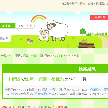
東京都中野区で医療・介護・福祉系の
会員登録
エリア変更
関東版
望条件
ト一覧
中野区の医療・介護・福祉系のアルバイト・バイト一覧
検索結果
中野区
医療・介護・福祉系
で
のバイト一覧
中野区のアルバイト情報です。医療・介護・福祉系のアルバイトには、
介護関連
、
看
に、
単発
などの期間や、
職種未経験OK
などのこだわり条件で絞り込んでいただけます
1,601
80
平均時給:
円
件中
1
～
50
件表示