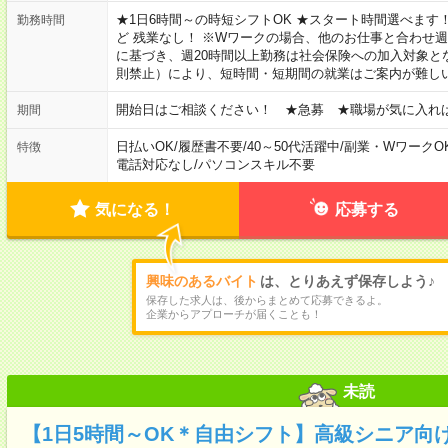
★1日6時間～の時短シフトOK ★スタート時間選べます！ 7:00～16
勤務時間
ど 残業なし！ ※Wワークの場合、他のお仕事と合わせ週
に基づき、週20時間以上勤務は社会保険への加入対象と
則禁止）により、短時間・短期間の就業はご案内が難し
開始日はご相談ください！ ★急募 ★職場が気に入れ
期間
日払いOK
/
履歴書不要
/
40～50代活躍中
/
副業・WワークO
特徴
電話対応なし
/
パソコンスキル不要
気になる！
応募する
興味のあるバイト
は、とりあえず保存しよう♪
保存した求人は、後からまとめて応募できるよ。
企業からアプローチが届くことも！
未読
【1日5時間～OK＊自由シフト】高級シニア向