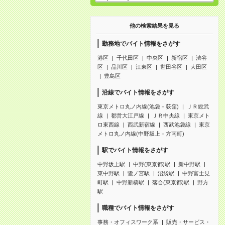
他の検索結果を見る
勤務地でバイト情報をさがす
港区
千代田区
中央区
新宿区
渋谷
区
品川区
江東区
世田谷区
大田区
豊島区
沿線でバイト情報をさがす
東京メトロ丸ノ内線(池袋－荻窪)
ＪＲ総武
線
都営大江戸線
ＪＲ中央線
東京メト
ロ東西線
西武新宿線
西武池袋線
東京
メトロ丸ノ内線(中野坂上－方南町)
駅でバイト情報をさがす
中野坂上駅
中野(東京都)駅
新中野駅
東中野駅
鷺ノ宮駅
沼袋駅
中野富士見
町駅
中野新橋駅
落合(東京都)駅
野方
駅
職種でバイト情報をさがす
事務・オフィスワーク系
販売・サービス・