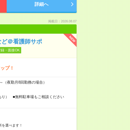
詳細へ
掲載日：2026.08.07
NEW
など＠看護師サポ
登録・面接OK
アップ！
万円～（夜勤月8回勤務の場合）
あり） ■無料駐車場もご相談ください
所を選べます！