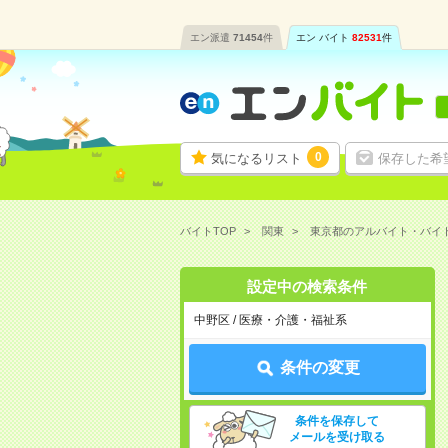
エン派遣
71454
件
エン バイト
82531
件
0
気になるリスト
保存した希
バイトTOP
関東
東京都のアルバイト・バイ
設定中の検索条件
中野区 / 医療・介護・福祉系
条件の変更
条件を保存して
メールを受け取る