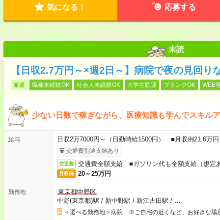
気になる！
応募する
未読
【日収2.7万円～×週2日～】病院で夜の見回り
派遣
職種未経験OK
社会人未経験OK
大学生歓迎
ブランクOK
WEB
少ない日数で稼ぎながら、医療知識も学んでスキル
日収2万7000円～（日勤時給1500円） ■月収例21.6
給与
交通費別途支給あり
交通費全額支給 ■ガソリン代も全額支給（規定
交通費
20～25万円
月収例
東京都中野区
勤務地
中野(東京都)駅
/
新中野駅
/
新江古田駅
/
…
＜選べる勤務地＞病院 ※ご自宅の近くなど、お好きな場