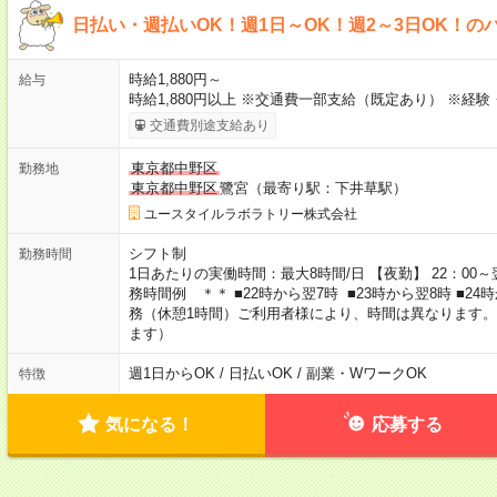
日払い・週払いOK！週1日～OK！週2～3日OK！の
時給1,880円～
給与
時給1,880円以上 ※交通費一部支給（既定あり） ※経
交通費別途支給あり
東京都中野区
勤務地
東京都中野区
鷺宮（最寄り駅：下井草駅）
ユースタイルラボラトリー株式会社
シフト制
勤務時間
1日あたりの実働時間：最大8時間/日 【夜勤】 22：00～翌
務時間例 ＊＊ ■22時から翌7時 ■23時から翌8時 ■2
務（休憩1時間）ご利用者様により、時間は異なります。
ます）
週1日からOK / 日払いOK / 副業・WワークOK
特徴
気になる！
応募する