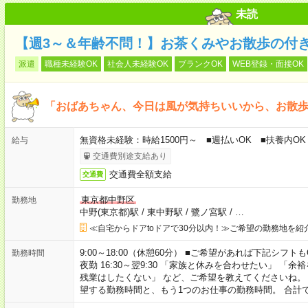
未読
【週3～＆年齢不問！】お茶くみやお散歩の付
派遣
職種未経験OK
社会人未経験OK
ブランクOK
WEB登録・面接OK
「おばあちゃん、今日は風が気持ちいいから、お散
無資格未経験：時給1500円～ ■週払いOK ■扶養内OK 
給与
交通費別途支給あり
交通費全額支給
交通費
東京都中野区
勤務地
中野(東京都)駅
/
東中野駅
/
鷺ノ宮駅
/
…
≪自宅からドアtoドアで30分以内！≫ご希望の勤務地を紹
9:00～18:00（休憩60分） ■ご希望があれば下記シフトもOK！ 
勤務時間
夜勤 16:30～翌9:30 「家族と休みを合わせたい」 
残業はしたくない」 など、ご希望を教えてくださいね。
望する勤務時間と、もう1つのお仕事の勤務時間。 合計