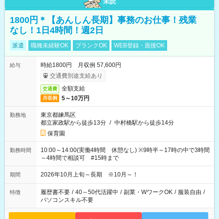
未読
1800円＊【あんしん長期】事務のお仕事！残業
なし！1日4時間！週2日
派遣
職種未経験OK
ブランクOK
WEB登録・面接OK
時給1800円 月収例 57,600円
給与
交通費別途支給あり
全額支給
交通費
5～10万円
月収例
東京都練馬区
勤務地
都立家政駅から徒歩13分
/
中村橋駅から徒歩14分
保育園
10:00～14:00(実働4時間 休憩なし) ※9時半～17時の中で3時間
勤務時間
～4時間で相談可 #15時まで
2026年10月上旬～長期 ※10月～！
期間
履歴書不要
/
40～50代活躍中
/
副業・WワークOK
/
服装自由
/
特徴
パソコンスキル不要