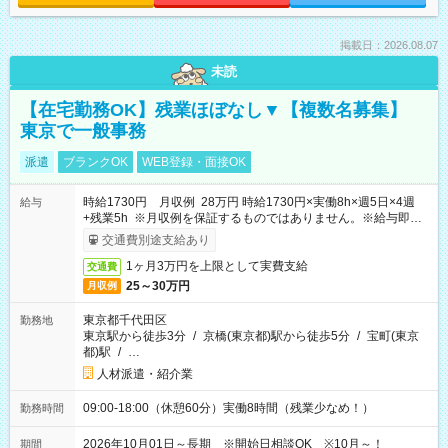
掲載日：2026.08.07
未読
【在宅勤務OK】残業ほぼなし▼【複数名募集】
東京で一般事務
派遣
ブランクOK
WEB登録・面接OK
時給1730円 月収例 28万円 時給1730円×実働8h×週5日×4週
給与
+残業5h ※月収例を保証するものではありません。※給与即受
取りサービス利用可（利用条件有）
交通費別途支給あり
1ヶ月3万円を上限として実費支給
交通費
25～30万円
月収例
東京都千代田区
勤務地
東京駅から徒歩3分
/
京橋(東京都)駅から徒歩5分
/
宝町(東京
都)駅
/
…
人材派遣・紹介業
09:00-18:00（休憩60分）実働8時間（残業少なめ！）
勤務時間
2026年10月01日～長期 ※開始日相談OK ※10月～！
期間