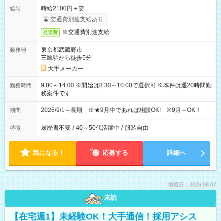
時給2100円＋交
給与
交通費別途支給あり
※交通費別途支給
交通費
東京都武蔵野市
勤務地
三鷹駅から徒歩5分
大手メーカー
9:00～14:00 ※開始は8:30～10:00で選択可 ※本件は週20時間勤
勤務時間
務案件です
2026/9/1～長期 ※★9月中であれば相談OK! ※9月～OK！
期間
履歴書不要
/
40～50代活躍中
/
服装自由
特徴
気になる！
応募する
詳細へ
掲載日：2026.08.07
未読
【在宅週1】未経験OK！大手通信！採用アシス