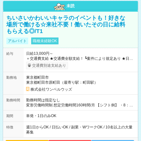
未読
ちいさいかわいいキャラのイベントも！好きな
場所で働ける☆来社不要！働いたその日に給料
もらえる◎/T1
アルバイト
職種未経験OK
日給13,000円～
給与
＋交通費支給 ★交通費全額支給！ ┗案件により規定あり ★日払
いOK！（規定あり） ┗働いたその日に現金GET♪ お仕事後はコ
交通費別途支給あり
ンビニATMから 日払い分を引き落とせます！ 【試用期間】試
用期間なし
東京都町田市
勤務地
東京都町田市原町田（最寄り駅：町田駅）
株式会社ワンベルウッズ
勤務時間は指定なし
勤務時間
変形労働時間制 想定労働時間160時間/月 【シフト例】 ・8：00
～21：00
単発・1日のみOK
期間
週1日からOK / 日払いOK / 副業・WワークOK / 10名以上の大量
特徴
募集