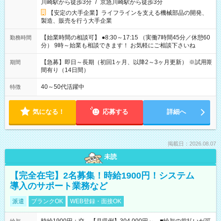
川崎駅から徒歩3分
/
京急川崎駅から徒歩3分
【安定の大手企業】ライフラインを支える機械部品の開発、
製造、販売を行う大手企業
【始業時間の相談可】 ●8:30～17:15 （実働7時間45分／休憩60
勤務時間
分） 9時～始業も相談できます！ お気軽にご相談下さいね
【急募】即日～長期（初回1ヶ月、以降2～3ヶ月更新） ※試用期
期間
間有り（14日間）
40～50代活躍中
特徴
気になる！
応募する
詳細へ
掲載日：2026.08.07
未読
【完全在宅】2名募集！時給1900円！システム
導入のサポート業務など
派遣
ブランクOK
WEB登録・面接OK