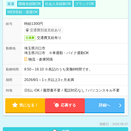
派遣
職種未経験OK
社会人未経験OK
ブランクOK
WEB登録・面接OK
時給1300円
給与
交通費別途支給あり
交通費支給有り
交通費
埼玉県川口市
勤務地
埼玉県川口市 ※車通勤・バイク通勤OK
物流・倉庫関係
8:50～16:10 ※表記のうち実働6時間です。
勤務時間
2026/9/1～1ヶ月以上3ヶ月未満
期間
日払いOK
/
履歴書不要
/
電話対応なし
/
パソコンスキル不要
特徴
気になる！
応募する
詳細へ
掲載日：2026.08.07