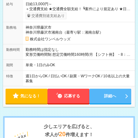
日給13,000円～
給与
＋交通費支給 ★交通費全額支給！ ┗案件により規定あり ★日払
いOK！（規定あり） ┗働いたその日に現金GET♪ お仕事後はコ
交通費別途支給あり
ンビニATMから 日払い分を引き落とせます！ 【試用期間】試
用期間なし
神奈川県藤沢市
勤務地
神奈川県藤沢市湘南台（最寄り駅：湘南台駅）
株式会社ワンベルウッズ
勤務時間は指定なし
勤務時間
変形労働時間制 想定労働時間160時間/月 【シフト例】 ・8：00
～21：00
単発・1日のみOK
期間
週1日からOK / 日払いOK / 副業・WワークOK / 10名以上の大量
特徴
募集
気になる！
応募する
詳細へ
少しエリアを広げると、
20
求人が
件増えます！