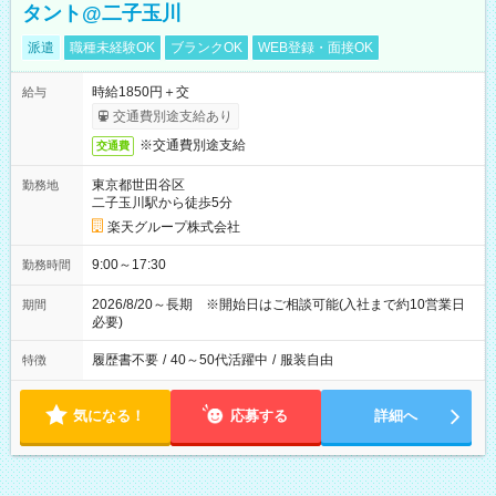
タント@二子玉川
派遣
職種未経験OK
ブランクOK
WEB登録・面接OK
時給1850円＋交
給与
交通費別途支給あり
※交通費別途支給
交通費
東京都世田谷区
勤務地
二子玉川駅から徒歩5分
楽天グループ株式会社
9:00～17:30
勤務時間
2026/8/20～長期 ※開始日はご相談可能(入社まで約10営業日
期間
必要)
履歴書不要
/
40～50代活躍中
/
服装自由
特徴
気になる！
応募する
詳細へ