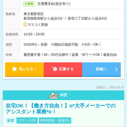
交通費支給(規定有り)
交通費
東京都新宿区
勤務地
新宿御苑前駅から徒歩3分
/
新宿三丁目駅から徒歩4分
マスコミ関連
10:00～19:00
勤務時間
2026/9/1～長期 ※開始日相談可能 ※9月～OK！
期間
履歴書不要
/
40～50代活躍中
/
副業・WワークOK
/
服装自由
特徴
気になる！
応募する
詳細へ
掲載日：2026.08.07
未読
在宅OK！【働き方自由！】o*大手メーカーでの
アシスタント業務*o！
派遣
ブランクOK
WEB登録・面接OK