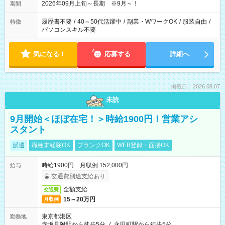
2026年09月上旬～長期 ※9月～！
期間
履歴書不要
/
40～50代活躍中
/
副業・WワークOK
/
服装自由
/
特徴
パソコンスキル不要
気になる！
応募する
詳細へ
掲載日：2026.08.07
未読
9月開始＜ほぼ在宅！＞時給1900円！営業アシ
スタント
派遣
職種未経験OK
ブランクOK
WEB登録・面接OK
時給1900円 月収例 152,000円
給与
交通費別途支給あり
全額支給
交通費
15～20万円
月収例
東京都港区
勤務地
赤坂見附駅から徒歩5分
/
永田町駅から徒歩5分