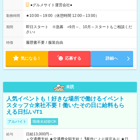
●グルメサイト運営会社●
★10:00～19:00（休憩時間 12:00～13:00）
勤務時間
即日スタート ※急募 ○9月～、10月～スタートもご相談くだ
期間
さい♪
履歴書不要
/
服装自由
特徴
気になる！
応募する
詳細へ
未読
人気イベントも！好きな場所で働けるイベント
スタッフ☆来社不要！働いたその日に給料もら
える日払い/T1
アルバイト
職種未経験OK
日給13,000円～
給与
＋交通費支給 ★交通費全額支給！ ┗案件により規定あり ★日払