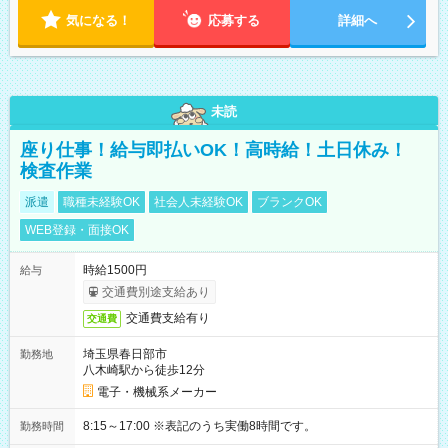
気になる！
応募する
詳細へ
未読
座り仕事！給与即払いOK！高時給！土日休み！
検査作業
派遣
職種未経験OK
社会人未経験OK
ブランクOK
WEB登録・面接OK
時給1500円
給与
交通費別途支給あり
交通費支給有り
交通費
埼玉県春日部市
勤務地
八木崎駅から徒歩12分
電子・機械系メーカー
8:15～17:00 ※表記のうち実働8時間です。
勤務時間