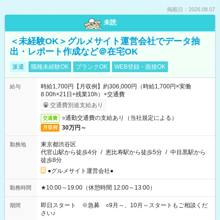
掲載日：2026.08.07
未読
＜未経験OK＞グルメサイト運営会社でデータ抽
出・レポート作成など＠在宅OK
派遣
職種未経験OK
ブランクOK
WEB登録・面接OK
時給1,700円【月収例】約306,000円（時給1,700円×実働
給与
8.00h×21日+残業10h）+交通費
交通費別途支給あり
○通勤交通費の支給あり（当社規定による）
交通費
30万円～
月収例
東京都渋谷区
勤務地
代官山駅から徒歩4分
/
恵比寿駅から徒歩5分
/
中目黒駅から
徒歩8分
●グルメサイト運営会社●
★10:00～19:00（休憩時間 12:00～13:00）
勤務時間
即日スタート ※急募 ○9月～、10月～スタートもご相談くだ
期間
さい♪