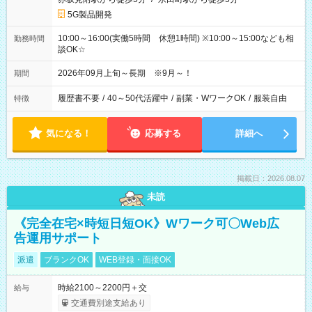
5G製品開発
10:00～16:00(実働5時間 休憩1時間) ※10:00～15:00なども相
勤務時間
談OK☆
2026年09月上旬～長期 ※9月～！
期間
履歴書不要
/
40～50代活躍中
/
副業・WワークOK
/
服装自由
特徴
気になる！
応募する
詳細へ
掲載日：2026.08.07
未読
《完全在宅×時短日短OK》Wワーク可〇Web広
告運用サポート
派遣
ブランクOK
WEB登録・面接OK
時給2100～2200円＋交
給与
交通費別途支給あり