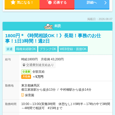
気になる！
応募する
詳細へ
掲載日：2026.08.07
未読
1800円＊《時間相談OK！》長期！事務のお仕
事！1日3時間！週2日
派遣
職種未経験OK
ブランクOK
WEB登録・面接OK
時給1800円 月収例 43,200円
給与
交通費別途支給あり
全額支給
交通費
～5万円
月収例
東京都練馬区
勤務地
都立家政駅から徒歩13分
/
中村橋駅から徒歩14分
保育園
10:00～13:00(実働3時間 休憩なし) ※9時半～17時の中で3時間
勤務時間
～4時間で相談可 #15時まで