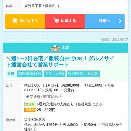
履歴書不要
/
服装自由
特徴
気になる！
応募する
詳細へ
掲載日：2026.08.07
未読
＼週1～2日在宅／服装自由でOK！グルメサイ
ト運営会社で営業サポート
派遣
職種未経験OK
ブランクOK
WEB登録・面接OK
時給1,600円【月収例】約288,000円（時給1,600円×実働
給与
8.00h×21日+残業10h）+交通費
交通費別途支給あり
○通勤交通費の支給あり（当社規定による）
交通費
25～30万円
月収例
東京都渋谷区
勤務地
代官山駅から徒歩4分
/
恵比寿駅から徒歩5分
/
中目黒駅から
徒歩8分