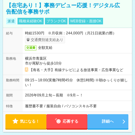
【在宅あり！】事務デビュー応援！デジタル広
告配信を事務サポ
派遣
職種未経験OK
ブランクOK
WEB登録・面接OK
時給1530円 ※月収例：244,000円（月21日就業の際）
給与
交通費別途支給あり
全額支給
交通費
横浜市青葉区
勤務地
市が尾駅から徒歩10分
【有名・大手】有線テレビによる放送事業・広告事業など
09:15～18:00(実働7時間45分 休憩1時間) ※朝ゆっくりが嬉し
勤務時間
い！
2026年09月上旬～長期 ※9月～！
期間
履歴書不要
/
服装自由
/
パソコンスキル不要
特徴
気になる！
応募する
詳細へ