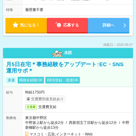
履歴書不要
特徴
気になる！
応募する
詳細へ
掲載日：2026.08.07
未読
月5日在宅＊事務経験をアップデート↑EC・SNS
運用サポ＊
派遣
職種未経験OK
WEB登録・面接OK
時給1750円
給与
交通費別途支給あり
交通費支給
交通費
東京都中野区
勤務地
中野坂上駅から徒歩2分
/
西新宿五丁目駅から徒歩12分
/
中野
新橋駅から徒歩13分
マスコミ・広告;インターネット・Web