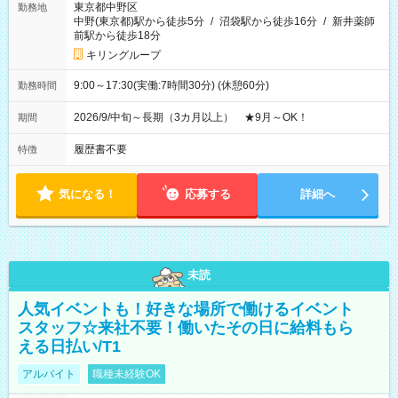
東京都中野区
勤務地
中野(東京都)駅から徒歩5分
/
沼袋駅から徒歩16分
/
新井薬師
前駅から徒歩18分
キリングループ
9:00～17:30(実働:7時間30分) (休憩60分)
勤務時間
2026/9/中旬～長期（3カ月以上） ★9月～OK！
期間
履歴書不要
特徴
気になる！
応募する
詳細へ
未読
人気イベントも！好きな場所で働けるイベント
スタッフ☆来社不要！働いたその日に給料もら
える日払い/T1
アルバイト
職種未経験OK