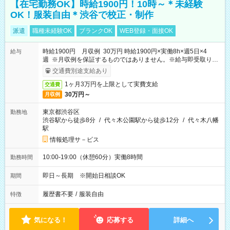
【在宅勤務OK】時給1900円！10時～＊未経験
OK！服装自由＊渋谷で校正・制作
派遣
職種未経験OK
ブランクOK
WEB登録・面接OK
時給1900円 月収例 30万円 時給1900円×実働8h×週5日×4
給与
週 ※月収例を保証するものではありません。※給与即受取りサ
ービス利用可（利用条件有）
交通費別途支給あり
1ヶ月3万円を上限として実費支給
交通費
30万円～
月収例
東京都渋谷区
勤務地
渋谷駅から徒歩8分
/
代々木公園駅から徒歩12分
/
代々木八幡
駅
情報処理サ－ビス
10:00-19:00（休憩60分）実働8時間
勤務時間
即日～長期 ※開始日相談OK
期間
履歴書不要
/
服装自由
特徴
気になる！
応募する
詳細へ