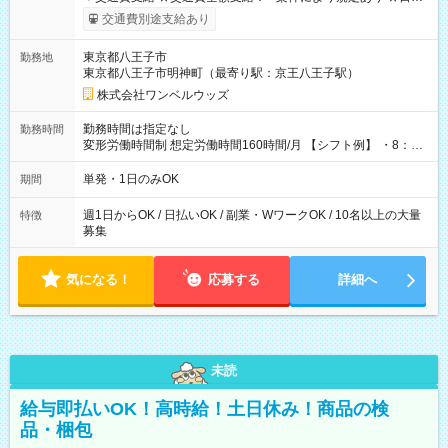
いOK！（規定あり） ┗働いたその日に現金GET♪ お仕事後はコ
交通費別途支給あり
ンビニATMから 日払い分を引き落とせます！ 【試用期間】試
用期間なし
東京都八王子市
勤務地
東京都八王子市明神町（最寄り駅：京王八王子駅）
株式会社ワンベルウッズ
勤務時間は指定なし
勤務時間
変形労働時間制 想定労働時間160時間/月 【シフト例】 ・8：00
～21：00
単発・1日のみOK
期間
週1日からOK / 日払いOK / 副業・WワークOK / 10名以上の大量
特徴
募集
気になる！
応募する
詳細へ
未読
給与即払いOK！高時給！土日休み！商品の検
品・梱包