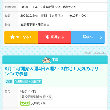
10:00～17:30(実働:6時間30分) (休憩60分)
勤務時間
2026/10/上旬～長期（3カ月以上） ★10月～OK！
期間
履歴書不要
/
服装自由
特徴
気になる！
応募する
詳細へ
掲載日：2026.08.07
未読
9月半ば開始＆週4日＆週2～3在宅！人気のキリ
ンGrで事務
派遣
WEB登録・面接OK
時給1750円
給与
交通費別途支給あり
交通費支給
交通費