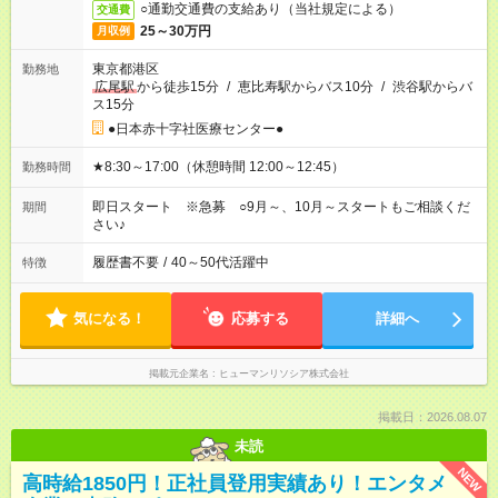
○通勤交通費の支給あり（当社規定による）
交通費
25～30万円
月収例
東京都港区
勤務地
広尾駅
から徒歩15分
/
恵比寿駅からバス10分
/
渋谷駅からバ
ス15分
●日本赤十字社医療センター●
★8:30～17:00（休憩時間 12:00～12:45）
勤務時間
即日スタート ※急募 ○9月～、10月～スタートもご相談くだ
期間
さい♪
履歴書不要
/
40～50代活躍中
特徴
気になる！
応募する
詳細へ
掲載元企業名
ヒューマンリソシア株式会社
掲載日：2026.08.07
未読
NEW
高時給1850円！正社員登用実績あり！エンタメ