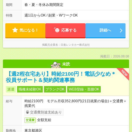
春・夏・冬休み期間限定
期間
週1日からOK / 副業・WワークOK
特徴
気になる！
応募する
詳細へ
掲載元企業名
日進レンタカー株式会社
掲載日：2026.08.08
未読
NEW
【週2程在宅あり】時給2100円！電話少なめ＊
役員サポート＆契約関連事務
派遣
職種未経験OK
ブランクOK
WEB登録・面接OK
時給2100円 モデル月収352,800円(21日就業の場合)＋交通費＋
給与
残業代
交通費別途支給あり
全額支給
交通費
東京都港区
勤務地