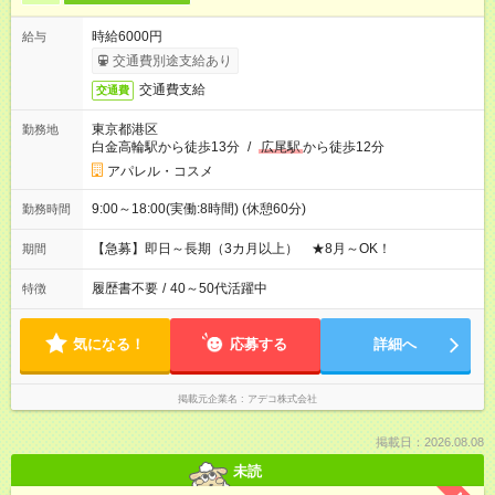
時給6000円
給与
交通費別途支給あり
交通費支給
交通費
東京都港区
勤務地
白金高輪駅から徒歩13分
/
広尾駅
から徒歩12分
アパレル・コスメ
9:00～18:00(実働:8時間) (休憩60分)
勤務時間
【急募】即日～長期（3カ月以上） ★8月～OK！
期間
履歴書不要
/
40～50代活躍中
特徴
気になる！
応募する
詳細へ
掲載元企業名
アデコ株式会社
掲載日：2026.08.08
未読