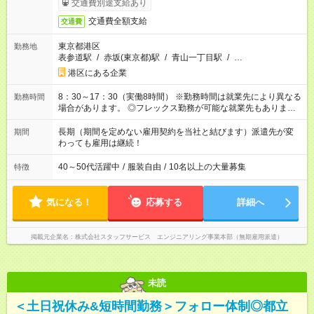
交通費別途支給あり
円の継続手当支給
交通費全額支給
交通費
東京都港区
勤務地
表参道駅
/
赤坂(東京都)駅
/
青山一丁目駅
/
…
港区にある企業
8：30～17：30（実働8時間） ※勤務時間は就業先により異なる
勤務時間
場合があります。 ◎フレックス勤務が可能な就業先もありま
す。 ◎今よりもさらに働きやすい環境をつくるべく、 働き方
改革に全社をあげて取り組んでいます。
長期（期間を定めない雇用契約を当社と結びます）派遣先が変
期間
わっても雇用は継続！
40～50代活躍中
/
服装自由
/
10名以上の大量募集
特徴
気になる！
応募する
詳細へ
掲載元企業名
株式会社スタッフサービス エンジニアリング事業本部（無期雇用派遣）
未読
＜土日祝休み&短時間勤務＞フォロー体制◎都立