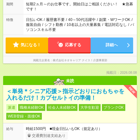
短期2ヵ月～のお仕事です。開始日はご相談ください！ ★急募
期間
です！
日払いOK
/
履歴書不要
/
40～50代活躍中
/
副業・WワークOK
/
特徴
服装自由
/
シフト勤務
/
10名以上の大量募集
/
電話対応なし
/
パ
ソコンスキル不要
気になる！
応募する
詳細へ
掲載元企業名
株式会社ネオキャリア ナイス！介護事業部
掲載日：2026.08.08
未読
NEW
＜単発＊シニア応援＞指示どおりにおもちゃを
入れるだけ！カプセルトイの準備！
派遣
職種未経験OK
社会人未経験OK
大学生歓迎
ブランクOK
WEB登録・面接OK
時給1500円 ■現金日払いもOK（規定あり）
給与
交通費別途支給あり