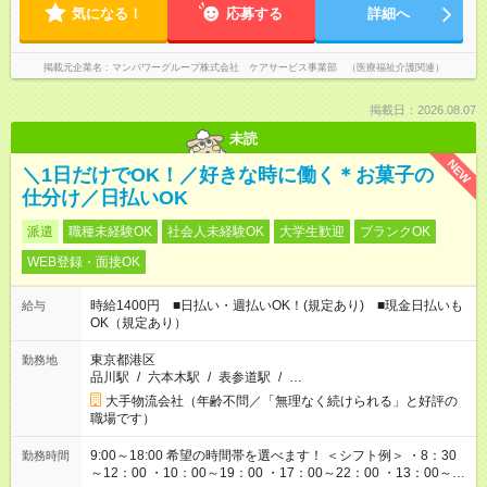
気になる！
応募する
詳細へ
掲載元企業名
マンパワーグループ株式会社 ケアサービス事業部 （医療福祉介護関連）
掲載日：2026.08.07
未読
NEW
＼1日だけでOK！／好きな時に働く＊お菓子の
仕分け／日払いOK
派遣
職種未経験OK
社会人未経験OK
大学生歓迎
ブランクOK
WEB登録・面接OK
時給1400円 ■日払い・週払いOK！(規定あり) ■現金日払いも
給与
OK（規定あり）
東京都港区
勤務地
品川駅
/
六本木駅
/
表参道駅
/
…
大手物流会社（年齢不問／「無理なく続けられる」と好評の
職場です）
9:00～18:00 希望の時間帯を選べます！ ＜シフト例＞ ・8：30
勤務時間
～12：00 ・10：00～19：00 ・17：00～22：00 ・13：00～