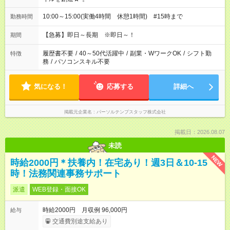
10:00～15:00(実働4時間 休憩1時間) #15時まで
勤務時間
【急募】即日～長期 ※即日～！
期間
履歴書不要
/
40～50代活躍中
/
副業・WワークOK
/
シフト勤
特徴
務
/
パソコンスキル不要
気になる！
応募する
詳細へ
掲載元企業名
パーソルテンプスタッフ株式会社
掲載日：2026.08.07
未読
NEW
時給2000円＊扶養内！在宅あり！週3日＆10-15
時！法務関連事務サポート
派遣
WEB登録・面接OK
時給2000円 月収例 96,000円
給与
交通費別途支給あり