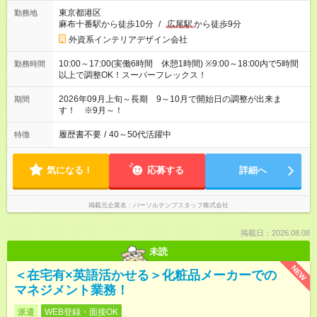
東京都港区
勤務地
麻布十番駅から徒歩10分
/
広尾駅
から徒歩9分
外資系インテリアデザイン会社
10:00～17:00(実働6時間 休憩1時間) ※9:00～18:00内で5時間
勤務時間
以上で調整OK！スーパーフレックス！
2026年09月上旬～長期 9～10月で開始日の調整が出来ま
期間
す！ ※9月～！
履歴書不要
/
40～50代活躍中
特徴
気になる！
応募する
詳細へ
掲載元企業名
パーソルテンプスタッフ株式会社
掲載日：2026.08.08
未読
NEW
＜在宅有×英語活かせる＞化粧品メーカーでの
マネジメント業務！
派遣
WEB登録・面接OK