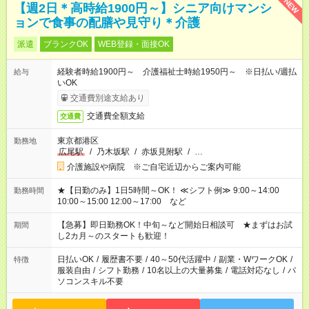
NEW
【週2日＊高時給1900円～】シニア向けマンシ
ョンで食事の配膳や見守り＊介護
派遣
ブランクOK
WEB登録・面接OK
経験者時給1900円～ 介護福祉士時給1950円～ ※日払い/週払
給与
いOK
交通費別途支給あり
交通費全額支給
交通費
東京都港区
勤務地
広尾駅
/
乃木坂駅
/
赤坂見附駅
/
…
介護施設や病院 ※ご自宅近辺からご案内可能
★【日勤のみ】1日5時間～OK！ ≪シフト例≫ 9:00～14:00
勤務時間
10:00～15:00 12:00～17:00 など
【急募】即日勤務OK！中旬～など開始日相談可 ★まずはお試
期間
し2カ月～のスタートも歓迎！
日払いOK
/
履歴書不要
/
40～50代活躍中
/
副業・WワークOK
/
特徴
服装自由
/
シフト勤務
/
10名以上の大量募集
/
電話対応なし
/
パ
ソコンスキル不要