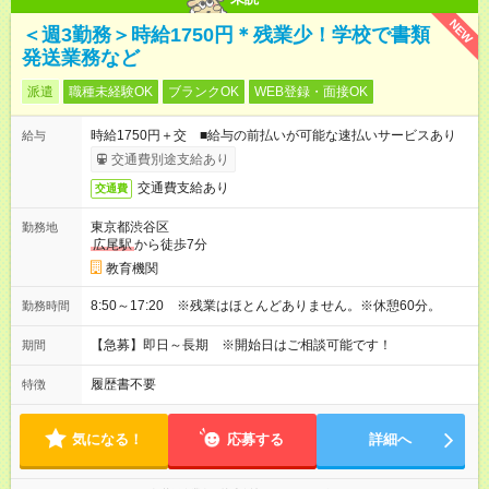
NEW
＜週3勤務＞時給1750円＊残業少！学校で書類
発送業務など
派遣
職種未経験OK
ブランクOK
WEB登録・面接OK
時給1750円＋交 ■給与の前払いが可能な速払いサービスあり
給与
交通費別途支給あり
交通費支給あり
交通費
東京都渋谷区
勤務地
広尾駅
から徒歩7分
教育機関
8:50～17:20 ※残業はほとんどありません。※休憩60分。
勤務時間
【急募】即日～長期 ※開始日はご相談可能です！
期間
履歴書不要
特徴
気になる！
応募する
詳細へ