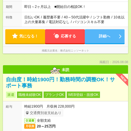
即日～2ヶ月以上 ■開始日の相談OK！
期間
日払いOK
/
履歴書不要
/
40～50代活躍中
/
シフト勤務
/
10名以
特徴
上の大量募集
/
電話対応なし
/
パソコンスキル不要
気になる！
応募する
詳細へ
掲載元企業名
株式会社ニッソーネット
掲載日：2026.08.08
未読
NEW
自由度！時給1900円！勤務時間の調整OK！サ
ポート事務
派遣
職種未経験OK
ブランクOK
WEB登録・面接OK
時給1900円 月収例 228,000円
給与
交通費別途支給あり
全額支給
交通費
20～25万円
月収例