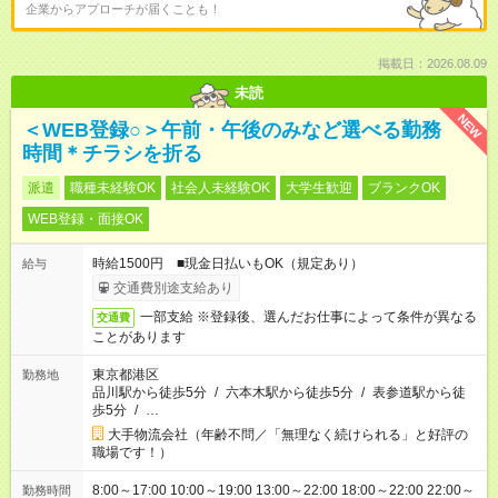
企業からアプローチが届くことも！
掲載日：2026.08.09
未読
NEW
＜WEB登録○＞午前・午後のみなど選べる勤務
時間＊チラシを折る
派遣
職種未経験OK
社会人未経験OK
大学生歓迎
ブランクOK
WEB登録・面接OK
時給1500円 ■現金日払いもOK（規定あり）
給与
交通費別途支給あり
一部支給 ※登録後、選んだお仕事によって条件が異なる
交通費
ことがあります
東京都港区
勤務地
品川駅から徒歩5分
/
六本木駅から徒歩5分
/
表参道駅から徒
歩5分
/
…
大手物流会社（年齢不問／「無理なく続けられる」と好評の
職場です！）
8:00～17:00 10:00～19:00 13:00～22:00 18:00～22:00 22:00～
勤務時間