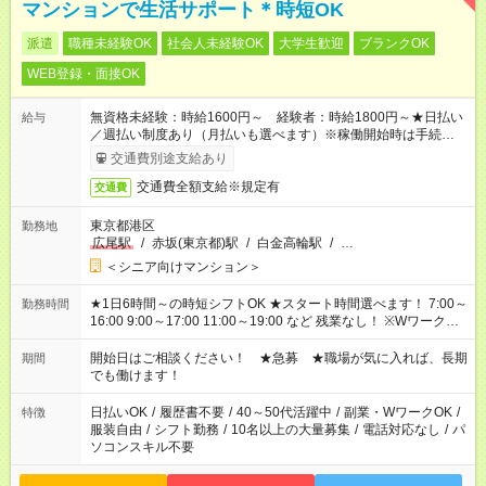
マンションで生活サポート＊時短OK
派遣
職種未経験OK
社会人未経験OK
大学生歓迎
ブランクOK
WEB登録・面接OK
無資格未経験：時給1600円～ 経験者：時給1800円～★日払い
給与
／週払い制度あり（月払いも選べます）※稼働開始時は手続き完
了次第のお支払いとなります。
交通費別途支給あり
交通費全額支給※規定有
交通費
東京都港区
勤務地
広尾駅
/
赤坂(東京都)駅
/
白金高輪駅
/
…
＜シニア向けマンション＞
★1日6時間～の時短シフトOK ★スタート時間選べます！ 7:00～
勤務時間
16:00 9:00～17:00 11:00～19:00 など 残業なし！ ※Wワークの
場合、他のお仕事と合わせ週40時間超の就業はご案内できませ
ん ※法令に基づき、週20時間以上勤務は社会保険への加入対象
開始日はご相談ください！ ★急募 ★職場が気に入れば、長期
期間
となります ※労働者派遣法（日雇い派遣の原則禁止）により、
でも働けます！
短時間・短期間の就業はご案内が難しい場合があります
日払いOK
/
履歴書不要
/
40～50代活躍中
/
副業・WワークOK
/
特徴
服装自由
/
シフト勤務
/
10名以上の大量募集
/
電話対応なし
/
パ
ソコンスキル不要