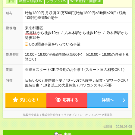
派遣
職種未経験OK
ブランクOK
WEB登録・面接OK
時給1800円 月収例:31万500円(時給1800円×8時間×20日+残業
給与
10時間)※週5の場合
東京都港区
勤務地
広尾駅
から徒歩10分
/
六本木駅から徒歩10分
/
乃木坂駅から
徒歩15分
BtoB関連事業を行っている事業
10:00～19:00(実働8時間/休憩60分) ※10:00～18:00の時短も相
勤務時間
談OK！
※即日スタートOKで長期のお仕事！(スタート日の相談OK！)
期間
日払いOK
/
履歴書不要
/
40～50代活躍中
/
副業・WワークOK
/
特徴
服装自由
/
10名以上の大量募集
/
パソコンスキル不要
気になる！
応募する
詳細へ
掲載元企業名
株式会社綜合キャリアオプション オフィスワーク事業部
掲載日：2026.08.08
未読