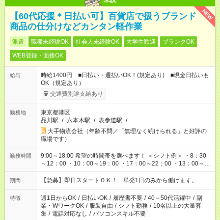
NEW
【60代応援＊日払い可】百貨店で扱うブランド
商品の仕分けなどカンタン軽作業
派遣
職種未経験OK
社会人未経験OK
大学生歓迎
ブランクOK
WEB登録・面接OK
時給1400円 ■日払い・週払いOK！(規定あり) ■現金日払いも
給与
OK（規定あり）
交通費別途支給あり
東京都港区
勤務地
品川駅
/
六本木駅
/
表参道駅
/
…
大手物流会社（年齢不問／「無理なく続けられる」と好評の
職場です）
9:00～18:00 希望の時間帯を選べます！ ＜シフト例＞ ・8：30
勤務時間
～12：00 ・10：00～19：00 ・17：00～22：00 ・13：00～
22：00 ・22：00～翌6：00 など
【急募】即日スタートＯＫ！ 単発1日のみから働けます。
期間
週1日からOK
/
日払いOK
/
履歴書不要
/
40～50代活躍中
/
副
特徴
業・WワークOK
/
服装自由
/
シフト勤務
/
10名以上の大量募
集
/
電話対応なし
/
パソコンスキル不要