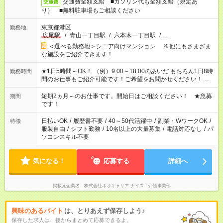
交通費全額支給 ■ガソリン代も全額支給（規定あ
交通費
り） ■無料駐車場もご相談ください
東京都港区
勤務地
広尾駅
/
青山一丁目駅
/
六本木一丁目駅
/
…
＜選べる勤務地＞シニア向けマンション ※他にもさまざま
な施設をご紹介できます！
★1日5時間～OK！ （例）9:00～18:00のあいだ もちろん1日8時
勤務時間
間のお仕事もご紹介可能です！ご希望をお聞かせください！ ★
家庭の都合でお休みが必要な場合も遠慮なくご相談ください。
※週最低15時間以上の勤務が必要です
短期2ヵ月～のお仕事です。開始日はご相談ください！ ★急募
期間
です！
日払いOK
/
履歴書不要
/
40～50代活躍中
/
副業・WワークOK
/
特徴
服装自由
/
シフト勤務
/
10名以上の大量募集
/
電話対応なし
/
パ
ソコンスキル不要
気になる！
応募する
詳細へ
掲載元企業名
株式会社ネオキャリア ナイス！介護事業部
興味のあるバイト
は、とりあえず保存しよう♪
保存した求人は、後からまとめて応募できるよ。