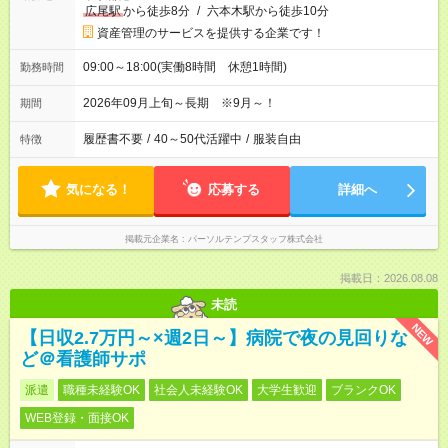
広尾駅
から徒歩8分
/
六本木駅から徒歩10分
資産管理のサービスを提供する企業です！
09:00～18:00(実働8時間 休憩1時間)
勤務時間
2026年09月上旬～長期 ※9月～！
期間
履歴書不要
/
40～50代活躍中
/
服装自由
特徴
気になる！
応募する
詳細へ
掲載元企業名
パーソルテンプスタッフ株式会社
掲載日：2026.08.08
未読
NEW
【日収2.7万円～×週2日～】病院で夜の見回りな
ど＠看護師サポ
派遣
職種未経験OK
社会人未経験OK
大学生歓迎
ブランクOK
WEB登録・面接OK