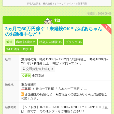
掲載元企業名
株式会社ネオキャリア ナイス！介護事業部
掲載日：2026.08.08
未読
NEW
3ヵ月で80万円稼ぐ！未経験OK＊おばあちゃん
のお話相手など＊
派遣
職種未経験OK
社会人未経験OK
ブランクOK
WEB登録・面接OK
無資格の方：時給1530円～1912円 / 介護福祉士：時給1830円～
給与
2287円 / 初任者以上：時給1730円～2162円
交通費別途支給あり
全額支給
交通費
東京都港区
勤務地
広尾駅
/
青山一丁目駅
/
六本木一丁目駅
/
…
介護施設や病院など ★自宅近くの施設がいいなど勤務地ご
相談ください
【シフト例】 07:00～16:00 09:00～18:00 17:00～09:00 ※ 上記
勤務時間
は一例です！その他シフトもご相談ください！