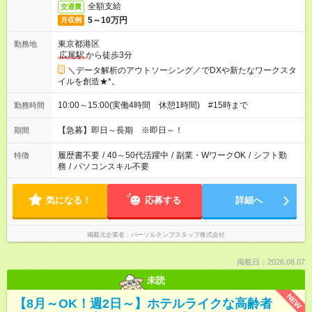
全額支給
交通費
5～10万円
月収例
東京都港区
勤務地
広尾駅
から徒歩3分
＼データ解析のアウトソーシング／でDXや新たなワークスタ
イルを創造★*。
10:00～15:00(実働4時間 休憩1時間) #15時まで
勤務時間
【急募】即日～長期 ※即日～！
期間
履歴書不要
/
40～50代活躍中
/
副業・WワークOK
/
シフト勤
特徴
務
/
パソコンスキル不要
気になる！
応募する
詳細へ
掲載元企業名
パーソルテンプスタッフ株式会社
掲載日：2026.08.07
未読
NEW
【8月～OK！週2日～】ホテルライクな高齢者