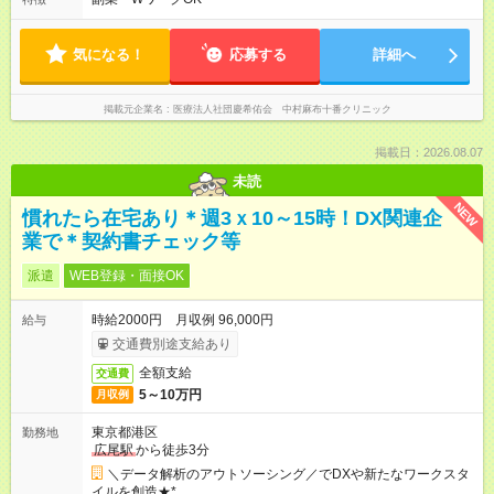
談ください！ ※フルタイム勤務も大歓迎です！
気になる！
応募する
詳細へ
掲載元企業名
医療法人社団慶希佑会 中村麻布十番クリニック
掲載日：2026.08.07
未読
NEW
慣れたら在宅あり＊週3ｘ10～15時！DX関連企
業で＊契約書チェック等
派遣
WEB登録・面接OK
時給2000円 月収例 96,000円
給与
交通費別途支給あり
全額支給
交通費
5～10万円
月収例
東京都港区
勤務地
広尾駅
から徒歩3分
＼データ解析のアウトソーシング／でDXや新たなワークスタ
イルを創造★*。