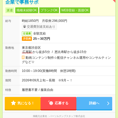
企業で事務サポ
派遣
職種未経験OK
ブランクOK
WEB登録・面接OK
時給1850円 月収例 296,000円
給与
交通費別途支給あり
全額支給
交通費
25～30万円
月収例
東京都渋谷区
勤務地
広尾駅
から徒歩5分
/
恵比寿駅から徒歩15分
動画コンテンツ制作☆配信チャンネル運用やコンサルティン
グなど☆
10:00～19:00(実働8時間 休憩1時間)
勤務時間
2026年09月上旬～長期 ※9月～！
期間
履歴書不要
/
服装自由
特徴
気になる！
応募する
詳細へ
掲載元企業名
パーソルテンプスタッフ株式会社