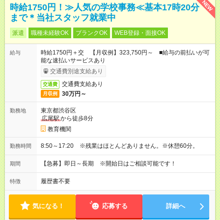
NEW
時給1750円！≫人気の学校事務≪基本17時20分
まで＊当社スタッフ就業中
派遣
職種未経験OK
ブランクOK
WEB登録・面接OK
時給1750円＋交 【月収例】323,750円～ ■給与の前払いが可
給与
能な速払いサービスあり
交通費別途支給あり
交通費支給あり
交通費
30万円～
月収例
東京都渋谷区
勤務地
広尾駅
から徒歩8分
教育機関
8:50～17:20 ※残業はほとんどありません。※休憩60分。
勤務時間
【急募】即日～長期 ※開始日はご相談可能です！
期間
履歴書不要
特徴
気になる！
応募する
詳細へ