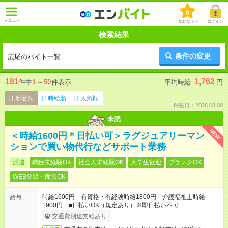
0
メニュー
気になる！
ログイン
検索結果
条件の変更
広尾のバイト一覧
181
1,762
件中
1
～
50
件表示
平均時給:
円
新着順
時給順
人気順
掲載日：2026.08.09
未読
NEW
＜時給1600円＊日払い可＞ラグジュアリーマン
ションで買い物代行などサポート業務
派遣
職種未経験OK
社会人未経験OK
大学生歓迎
ブランクOK
WEB登録・面接OK
時給1600円 有資格・有経験時給1800円 介護福祉士時給
給与
1900円 ■日払いOK（規定あり）※即日払い不可
交通費別途支給あり