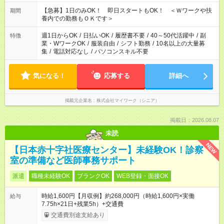
22：00 ・22：00～翌6：00 など
【急募】1日のみOK！ 即日スタートもOK！ ＜Ｗワークや扶
期間
養内での勤務もＯＫです＞
週1日からOK
/
日払いOK
/
履歴書不要
/
40～50代活躍中
/
副
特徴
業・WワークOK
/
服装自由
/
シフト勤務
/
10名以上の大量募
集
/
電話対応なし
/
パソコンスキル不要
気になる！
応募する
詳細へ
掲載元企業名
株式会社マイワーク（シニア）
掲載日：2026.08.07
未読
NEW
【日本赤十字社医療センター】未経験OK！診察
室の準備など医師事務サポート
派遣
職種未経験OK
ブランクOK
WEB登録・面接OK
時給1,600円【月収例】約268,000円（時給1,600円×実働
給与
7.75h×21日+残業5h）+交通費
交通費別途支給あり