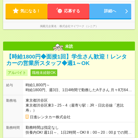
気になる！
応募する
詳細へ
掲載元企業名
株式会社マイワーク（シニア）
未読
【時給1800円◆面接1回】学生さん歓迎！レンタ
カーの営業所スタッフ◆週1～OK
アルバイト
職種未経験OK
時給1,800円～
給与
時給1800円、週3日、1日4時間で勤務したA子さん 月々8万6400
円収入（月4週換算で計算した目安金額です） 【試用期間】試用
期間なし
東京都渋谷区
勤務地
東京都渋谷区東3－25－4（最寄り駅：JR・日比谷線「恵比
寿」）
日進レンタカー株式会社
勤務時間は指定なし
勤務時間
扶養内OK! 週1日～、1日2時間～OK! 8：00～20：00までの間
で、1～8時間 2か月限定、 1ヶ月、100時間まで