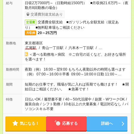
日収2万7000円～（日勤時給1500円） ■月収例21.6万円～（夜
給与
勤月8回勤務の場合）
交通費別途支給あり
交通費全額支給 ■ガソリン代も全額支給（規定あ
交通費
り） ■無料駐車場もご相談ください
20～25万円
月収例
東京都港区
勤務地
広尾駅
/
青山一丁目駅
/
六本木一丁目駅
/
…
＜選べる勤務地＞病院 ※ご自宅の近くなど、お好きな場所
を選べます！
夜勤（例） 16:00～翌9:00 もちろん夜勤以外の時間も選べます
勤務時間
（例） 07:00～16:00※早番 09:00～18:00※日勤 11:00～
20:00※遅番 ※時間は、固定・選べる施設もあるので、ご希望が
あれば調整できます！ ※シフト制。勤務地により実働時間が異
短期のお仕事です。職場が気に入れば長期でも働けます！ ★開
期間
なります。★家庭の都合でお休みが必要な場合も遠慮なくご相談
始日はご相談ください。 ★急募です！
ください。
日払いOK
/
履歴書不要
/
40～50代活躍中
/
副業・WワークOK
/
特徴
服装自由
/
シフト勤務
/
10名以上の大量募集
/
電話対応なし
/
パ
ソコンスキル不要
気になる！
応募する
詳細へ