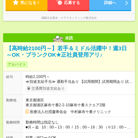
気になる！
応募する
詳細へ
掲載元企業名
ケアスタッフィング株式会社
未読
【高時給2100円～】若手＆ミドル活躍中！週3日
～OK・ブランクOK★正社員登用アリ♪
アルバイト
時給2,100円～
給与
≪別途支給手当≫ 通勤手当あり 【試用期間】試用期間あり 試用
期間の長さ：6ヶ月 雇用形態、給与は本採用時と同じです。 試
交通費別途支給あり
用期間3～6ヶ月（同条件） ※試用期間の長さは個人のスキルや
経歴によって異なります。
東京都港区
勤務地
東京都港区麻布十番2-2-10麻布十番スクエア2階
医療法人社団慶希佑会 中村麻布十番クリニック
勤務時間は指定なし
勤務時間
■月～金 10：00～13：00 / 15：00～18：30 （※13：00～
15：00 120分休憩あり） ■土 9：00～12：00 ※休憩なし ★
所定労働日数：週3日～ ※勤務時間、曜日についてお気軽にご相
副業・WワークOK
特徴