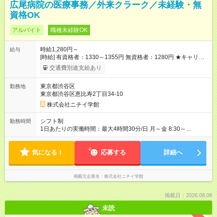
広尾病院の医療事務／外来クラーク／未経験・無
資格OK
アルバイト
職種未経験OK
時給1,280円～
給与
[時給] 有資格者：1330～1355円 無資格者：1280円 ★キャリア
アップ制度あり 進級により給与がアップします！ 【試用期間】
交通費別途支給あり
試用期間あり 試用期間の長さ：3ヶ月 雇用形態、給与は本採用
時と同じです。
東京都渋谷区
勤務地
東京都渋谷区恵比寿2丁目34-10
株式会社ニチイ学館
シフト制
勤務時間
1日あたりの実働時間：最大4時間30分/日 月～金 8:30～
14:00（休憩60分） 9:00～13:00（休憩なし） ※シフトによる週
3日勤務
気になる！
応募する
詳細へ
掲載元企業名
株式会社ニチイ学館
掲載日：2026.08.08
未読