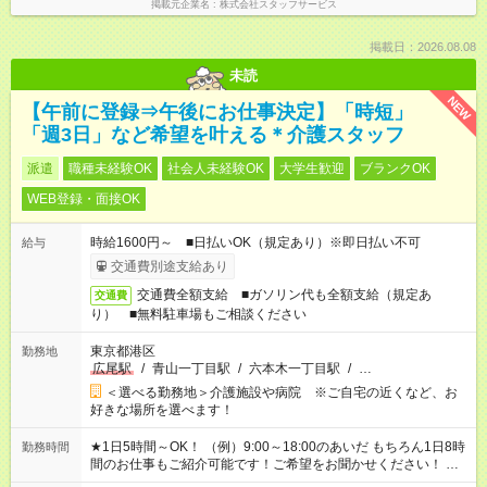
掲載元企業名
株式会社スタッフサービス
掲載日：2026.08.08
未読
NEW
【午前に登録⇒午後にお仕事決定】「時短」
「週3日」など希望を叶える＊介護スタッフ
派遣
職種未経験OK
社会人未経験OK
大学生歓迎
ブランクOK
WEB登録・面接OK
時給1600円～ ■日払いOK（規定あり）※即日払い不可
給与
交通費別途支給あり
交通費全額支給 ■ガソリン代も全額支給（規定あ
交通費
り） ■無料駐車場もご相談ください
東京都港区
勤務地
広尾駅
/
青山一丁目駅
/
六本木一丁目駅
/
…
＜選べる勤務地＞介護施設や病院 ※ご自宅の近くなど、お
好きな場所を選べます！
★1日5時間～OK！ （例）9:00～18:00のあいだ もちろん1日8時
勤務時間
間のお仕事もご紹介可能です！ご希望をお聞かせください！ ※
週最低15時間以上の勤務が必要です