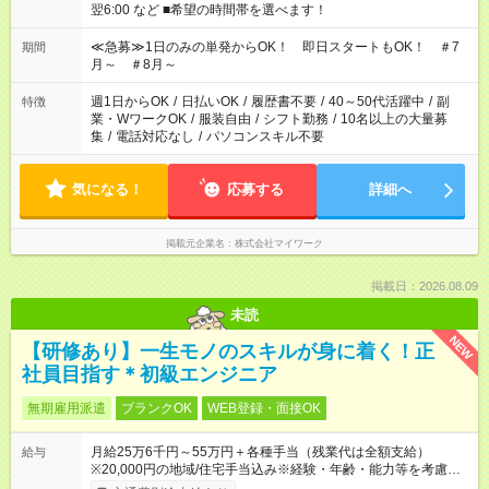
翌6:00 など ■希望の時間帯を選べます！
≪急募≫1日のみの単発からOK！ 即日スタートもOK！ ＃7
期間
月～ ＃8月～
週1日からOK
/
日払いOK
/
履歴書不要
/
40～50代活躍中
/
副
特徴
業・WワークOK
/
服装自由
/
シフト勤務
/
10名以上の大量募
集
/
電話対応なし
/
パソコンスキル不要
気になる！
応募する
詳細へ
掲載元企業名
株式会社マイワーク
掲載日：2026.08.09
未読
NEW
【研修あり】一生モノのスキルが身に着く！正
社員目指す＊初級エンジニア
無期雇用派遣
ブランクOK
WEB登録・面接OK
月給25万6千円～55万円＋各種手当（残業代は全額支給）
給与
※20,000円の地域/住宅手当込み※経験・年齢・能力等を考慮し
て加給・優遇します。★同一就業先で1年以上継続したら月1万