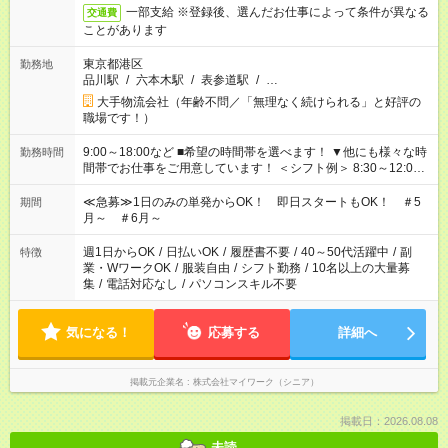
一部支給 ※登録後、選んだお仕事によって条件が異なる
交通費
ことがあります
東京都港区
勤務地
品川駅
/
六本木駅
/
表参道駅
/
…
大手物流会社（年齢不問／「無理なく続けられる」と好評の
職場です！）
9:00～18:00など ■希望の時間帯を選べます！ ▼他にも様々な時
勤務時間
間帯でお仕事をご用意しています！ ＜シフト例＞ 8:30～12:00
17:00～22:00 13:00～22:00 22:00～翌6:00 など
≪急募≫1日のみの単発からOK！ 即日スタートもOK！ ＃5
期間
月～ ＃6月～
週1日からOK
/
日払いOK
/
履歴書不要
/
40～50代活躍中
/
副
特徴
業・WワークOK
/
服装自由
/
シフト勤務
/
10名以上の大量募
集
/
電話対応なし
/
パソコンスキル不要
気になる！
応募する
詳細へ
掲載元企業名
株式会社マイワーク（シニア）
掲載日：2026.08.08
未読