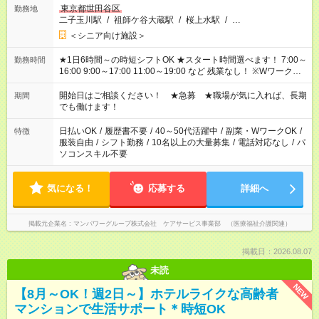
東京都世田谷区
勤務地
二子玉川駅
/
祖師ケ谷大蔵駅
/
桜上水駅
/
…
＜シニア向け施設＞
★1日6時間～の時短シフトOK ★スタート時間選べます！ 7:00～
勤務時間
16:00 9:00～17:00 11:00～19:00 など 残業なし！ ※Wワークの
場合、他のお仕事と合わせ週40時間超の就業はご案内できませ
ん ※法令に基づき、週20時間以上勤務は社会保険への加入対象
開始日はご相談ください！ ★急募 ★職場が気に入れば、長期
期間
となります ※労働者派遣法（日雇い派遣の原則禁止）により、
でも働けます！
短時間・短期間の就業はご案内が難しい場合があります
日払いOK
/
履歴書不要
/
40～50代活躍中
/
副業・WワークOK
/
特徴
服装自由
/
シフト勤務
/
10名以上の大量募集
/
電話対応なし
/
パ
ソコンスキル不要
気になる！
応募する
詳細へ
掲載元企業名
マンパワーグループ株式会社 ケアサービス事業部 （医療福祉介護関連）
掲載日：2026.08.07
未読
NEW
【8月～OK！週2日～】ホテルライクな高齢者
マンションで生活サポート＊時短OK