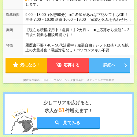
します。
9:00～18:00（休憩60分） ■ご希望があれば下記シフトもOK！
勤務時間
早番 7:00～16:00 遅番 10:00～19:00 「家族と休みを合わせた
い」 「余裕を持って夕飯の準備がしたい」 「できれば残業はし
たくない」 など、ご希望を教えてくださいね。 ※Wワーク希望
【現在も積極採用中！急募！】2カ月～ ■ご応募から最短2～3
期間
の方へ 今ご覧のお仕事で希望する勤務時間と、もう1つのお仕事
日後の就業も相談可能です！
の勤務時間。 合計で週40時間を超える場合は応募できません。
履歴書不要
/
40～50代活躍中
/
服装自由
/
シフト勤務
/
10名以
特徴
上の大量募集
/
電話対応なし
/
パソコンスキル不要
気になる！
応募する
詳細へ
掲載元企業名
日研トータルソーシング株式会社 メディカルケア事業部
少しエリアを広げると、
51
求人が
件増えます！
見てみる