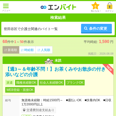
0
メニュー
気になる！
ログイン
検索結果
条件の変更
世田谷区で介護士関連のバイト一覧
68
1,590
件中
1
～
50
件表示
平均時給:
円
新着順
時給順
人気順
掲載日：2026.08.08
未読
NEW
【週3～＆年齢不問！】お茶くみやお散歩の付き
添いなどの介護
派遣
職種未経験OK
社会人未経験OK
ブランクOK
WEB登録・面接OK
無資格未経験：時給1500円～ ■週払いOK ■扶養内OK ■日収
給与
1万2000円以上
交通費別途支給あり