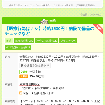
掲載元企業名
マンパワーグループ株式会社 ケアサービス事業部 （医療福祉介護関連）
掲載日：2026.08.07
未読
NEW
【医療行為はナシ】時給1530円！病院で備品の
チェックなど
派遣
職種未経験OK
社会人未経験OK
ブランクOK
WEB登録・面接OK
無資格の方：時給1530円～1912円 / 介護福祉士：時給1830円～
給与
2287円 / 初任者以上：時給1730円～2162円
交通費別途支給あり
全額支給
交通費
25～30万円
月収例
東京都世田谷区
勤務地
下北沢駅
/
駒沢大学駅
/
喜多見駅
/
…
病院 ★勤務地選べます！
【シフト例】 07:00～16:00 09:00～18:00 17:00～09:00 ※ 上記
勤務時間