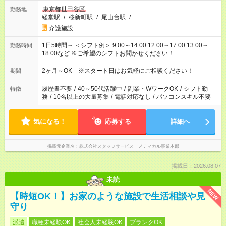
東京都世田谷区
勤務地
経堂駅
/
桜新町駅
/
尾山台駅
/
…
介護施設
1日5時間～ ＜シフト例＞ 9:00～14:00 12:00～17:00 13:00～
勤務時間
18:00など ※ご希望のシフトお聞かせください！
2ヶ月～OK ※スタート日はお気軽にご相談ください！
期間
履歴書不要
/
40～50代活躍中
/
副業・WワークOK
/
シフト勤
特徴
務
/
10名以上の大量募集
/
電話対応なし
/
パソコンスキル不要
気になる！
応募する
詳細へ
掲載元企業名
株式会社スタッフサービス メディカル事業本部
掲載日：2026.08.07
未読
NEW
【時短OK！】お家のような施設で生活相談や見
守り
派遣
職種未経験OK
社会人未経験OK
ブランクOK