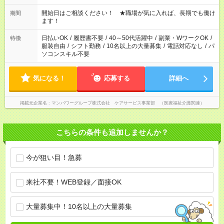
週20時間以上勤務は社会保険への加入対象となります ※労働者
派遣法（日雇い派遣の原則禁止）により、短時間・短期間の就
開始日はご相談ください！ ★職場が気に入れば、長期でも働け
期間
業はご案内が難しい場合があります
ます！
日払いOK
/
履歴書不要
/
40～50代活躍中
/
副業・WワークOK
/
特徴
服装自由
/
シフト勤務
/
10名以上の大量募集
/
電話対応なし
/
パ
ソコンスキル不要
気になる！
応募する
詳細へ
掲載元企業名
マンパワーグループ株式会社 ケアサービス事業部 （医療福祉介護関連）
こちらの条件も追加しませんか？
今が狙い目！急募
来社不要！WEB登録／面接OK
大量募集中！10名以上の大量募集