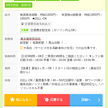
WEB登録・面接OK
無資格未経験：時給1600円～ 有資格or経験者：時給1800円～
給与
1950円 ■日払いOK
交通費別途支給あり
交通費全額支給（ガソリン代もOK）
交通費
東京都世田谷区
勤務地
経堂駅
/
桜新町駅
/
尾山台駅
/
…
サ高住（サービス付き高齢者向け住宅）でのお仕事です。
【1日5時間～OK】ご希望の時間をご相談ください！ ▼シフト例
勤務時間
日勤 9:00～18:00 早番 7:00～16:00 遅番 10:00～19:00 時
短 10:00～15:00 上記はあくまで一例です。 「夕方までには帰宅
しておきたい」 「朝はゆっくりのスタートがいい」 「お昼の時
【急募】最短1ヶ月～OK！スタート日の相談もOK！（最短2日
期間
間を有効に使いたい」 など、ご希望があれば教えてください
後から）
ね。
日払いOK
/
履歴書不要
/
40～50代活躍中
/
副業・WワークOK
/
特徴
服装自由
/
シフト勤務
/
10名以上の大量募集
/
電話対応なし
/
パ
ソコンスキル不要
気になる！
応募する
詳細へ