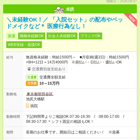
掲載日：2026.08.07
未読
NEW
＼未経験OK！／ 「入院セット」の配布やベッ
ドメイクなど＊ 医療行為なし！
派遣
職種未経験OK
社会人未経験OK
ブランクOK
WEB登録・面接OK
無資格未経験：時給1500円～ ■月収例(週3日)：時給1500円
給与
×8H×12日＝14万4000円 ※前払い・日払い・週払いOK
交通費別途支給あり
交通費全額支給
交通費
10～15万円
月収例
東京都世田谷区
勤務地
池尻大橋駅
病院
下記時間帯よりご相談OK 07:30-16:30 / 08:00-17:00 /
勤務時間
08:30-17:30 ＊シフト固定の相談もOK！
長期のお仕事です。開始日はご相談ください！ ※急募
期間