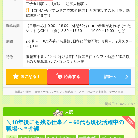
二子玉川駅
/
用賀駅
/
池尻大橋駅
/
…
【自宅からドアtoドアで30分以内】介護施設でのお仕事。勤
務地選べます！
【日勤のみ】9:00～18:00（休憩60分） ■ご希望があればその他
勤務時間
シフトもOK！ （例）8:30～17:30 10:00～19:00 など
「家族とお休みを合わせたい」 「できれば残業はしたくない」
など、あなたのご希望に沿ったお仕事をご紹介します！ ※Wワ
2ヶ月～ ■ご応募から最短3日後に開始可能 8月～、9月スター
期間
ーク希望の方へ 今ご覧のお仕事で希望する勤務時間と、もう1つ
トもOK！
のお仕事の勤務時間。 合計で週40時間を超える場合は応募でき
ません
履歴書不要
/
40～50代活躍中
/
服装自由
/
シフト勤務
/
10名以
特徴
上の大量募集
/
パソコンスキル不要
気になる！
応募する
詳細へ
掲載元企業名
日研トータルソーシング株式会社 メディカルケア事業部 ナース派遣
掲載日：2026.08.07
未読
NEW
＼10年後にも残る仕事／～60代も現役活躍中の
職場へ＊介護