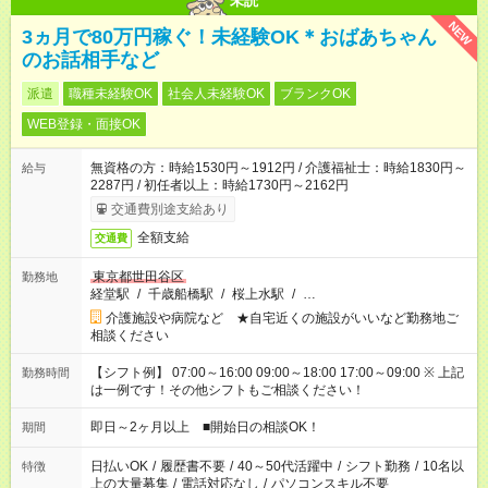
未読
NEW
3ヵ月で80万円稼ぐ！未経験OK＊おばあちゃん
のお話相手など
派遣
職種未経験OK
社会人未経験OK
ブランクOK
WEB登録・面接OK
無資格の方：時給1530円～1912円 / 介護福祉士：時給1830円～
給与
2287円 / 初任者以上：時給1730円～2162円
交通費別途支給あり
全額支給
交通費
東京都世田谷区
勤務地
経堂駅
/
千歳船橋駅
/
桜上水駅
/
…
介護施設や病院など ★自宅近くの施設がいいなど勤務地ご
相談ください
【シフト例】 07:00～16:00 09:00～18:00 17:00～09:00 ※ 上記
勤務時間
は一例です！その他シフトもご相談ください！
即日～2ヶ月以上 ■開始日の相談OK！
期間
日払いOK
/
履歴書不要
/
40～50代活躍中
/
シフト勤務
/
10名以
特徴
上の大量募集
/
電話対応なし
/
パソコンスキル不要