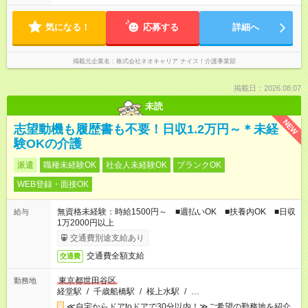
気になる！
応募する
詳細へ
掲載元企業名
株式会社ネオキャリア ナイス！介護事業部
掲載日：2026.08.07
未読
NEW
志望動機も履歴書も不要！日収1.2万円～＊未経
験OKの介護
派遣
職種未経験OK
社会人未経験OK
ブランクOK
WEB登録・面接OK
無資格未経験：時給1500円～ ■週払いOK ■扶養内OK ■日収
給与
1万2000円以上
交通費別途支給あり
交通費全額支給
交通費
東京都世田谷区
勤務地
経堂駅
/
千歳船橋駅
/
桜上水駅
/
…
≪自宅からドアtoドアで30分以内！≫ご希望の勤務地を紹介