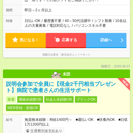
は一例です！その他シフトもご相談ください！
即日～2ヶ月以上
期間
日払いOK
/
履歴書不要
/
40～50代活躍中
/
シフト勤務
/
10名以
特徴
上の大量募集
/
電話対応なし
/
パソコンスキル不要
気になる！
応募する
詳細へ
掲載元企業名
株式会社ニッソーネット
掲載日：2026.08.07
未読
NEW
説明会参加で全員に【現金2千円相当プレゼン
ト】病院で患者さんの生活サポート
派遣
職種未経験OK
社会人未経験OK
ブランクOK
WEB登録・面接OK
無資格未経験：時給1400円～ ■週払いOK ■扶養内OK ■日収
給与
1万1200円以上
交通費別途支給あり