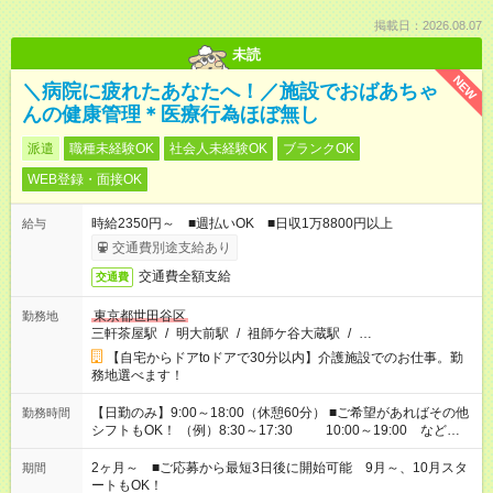
掲載日：2026.08.07
未読
NEW
＼病院に疲れたあなたへ！／施設でおばあちゃ
んの健康管理＊医療行為ほぼ無し
派遣
職種未経験OK
社会人未経験OK
ブランクOK
WEB登録・面接OK
時給2350円～ ■週払いOK ■日収1万8800円以上
給与
交通費別途支給あり
交通費全額支給
交通費
東京都世田谷区
勤務地
三軒茶屋駅
/
明大前駅
/
祖師ケ谷大蔵駅
/
…
【自宅からドアtoドアで30分以内】介護施設でのお仕事。勤
務地選べます！
【日勤のみ】9:00～18:00（休憩60分） ■ご希望があればその他
勤務時間
シフトもOK！ （例）8:30～17:30 10:00～19:00 など
「家族とお休みを合わせたい」 「できれば残業はしたくない」
など、あなたのご希望に沿ったお仕事をご紹介します！ ※Wワ
2ヶ月～ ■ご応募から最短3日後に開始可能 9月～、10月スタ
期間
ーク希望の方へ 今ご覧のお仕事で希望する勤務時間と、もう1つ
ートもOK！