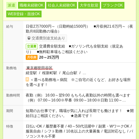
派遣
職種未経験OK
社会人未経験OK
大学生歓迎
ブランクOK
WEB登録・面接OK
日収2万7000円～（日勤時給1500円） ■月収例21.6万円～（夜
給与
勤月8回勤務の場合）
交通費別途支給あり
交通費全額支給 ■ガソリン代も全額支給（規定あ
交通費
り） ■無料駐車場もご相談ください
20～25万円
月収例
東京都世田谷区
勤務地
経堂駅
/
桜新町駅
/
尾山台駅
/
…
＜選べる勤務地＞病院 ※ご自宅の近くなど、お好きな場所
を選べます！
夜勤（例） 16:00～翌9:00 もちろん夜勤以外の時間も選べます
勤務時間
（例） 07:00～16:00※早番 09:00～18:00※日勤 11:00～
20:00※遅番 ※時間は、固定・選べる施設もあるので、ご希望が
あれば調整できます！ ※シフト制。勤務地により実働時間が異
短期のお仕事です。職場が気に入れば長期でも働けます！ ★開
期間
なります。★家庭の都合でお休みが必要な場合も遠慮なくご相談
始日はご相談ください。 ★急募です！
ください。
日払いOK
/
履歴書不要
/
40～50代活躍中
/
副業・WワークOK
/
特徴
服装自由
/
シフト勤務
/
10名以上の大量募集
/
電話対応なし
/
パ
ソコンスキル不要