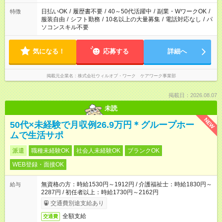
日払いOK
/
履歴書不要
/
40～50代活躍中
/
副業・WワークOK
/
特徴
服装自由
/
シフト勤務
/
10名以上の大量募集
/
電話対応なし
/
パ
ソコンスキル不要
気になる！
応募する
詳細へ
掲載元企業名
株式会社ウィルオブ・ワーク ケアワーク事業部
掲載日：2026.08.07
未読
NEW
50代×未経験で月収例26.9万円＊グループホー
ムで生活サポ
派遣
職種未経験OK
社会人未経験OK
ブランクOK
WEB登録・面接OK
無資格の方：時給1530円～1912円 / 介護福祉士：時給1830円～
給与
2287円 / 初任者以上：時給1730円～2162円
交通費別途支給あり
全額支給
交通費