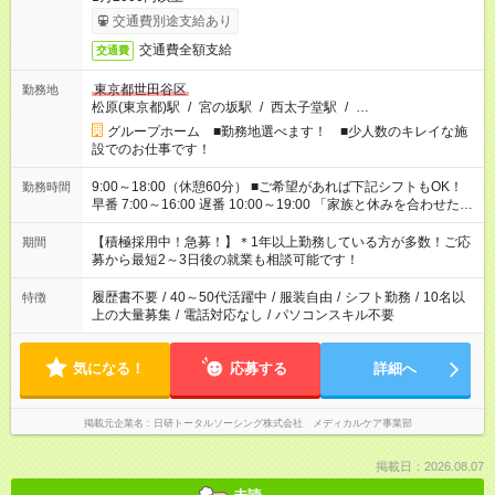
交通費別途支給あり
交通費全額支給
交通費
東京都世田谷区
勤務地
松原(東京都)駅
/
宮の坂駅
/
西太子堂駅
/
…
グループホーム ■勤務地選べます！ ■少人数のキレイな施
設でのお仕事です！
9:00～18:00（休憩60分） ■ご希望があれば下記シフトもOK！
勤務時間
早番 7:00～16:00 遅番 10:00～19:00 「家族と休みを合わせた
い」 「余裕を持って夕飯の準備がしたい」 「できれば残業はし
たくない」 など、ご希望を教えてくださいね。 ※Wワーク希望
【積極採用中！急募！】＊1年以上勤務している方が多数！ご応
期間
の方へ 今ご覧のお仕事で希望する勤務時間と、もう1つのお仕事
募から最短2～3日後の就業も相談可能です！
の勤務時間。 合計で週40時間を超える場合は応募できません。
履歴書不要
/
40～50代活躍中
/
服装自由
/
シフト勤務
/
10名以
特徴
上の大量募集
/
電話対応なし
/
パソコンスキル不要
気になる！
応募する
詳細へ
掲載元企業名
日研トータルソーシング株式会社 メディカルケア事業部
掲載日：2026.08.07