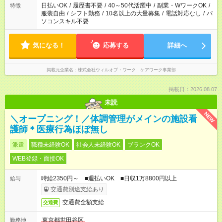
日払いOK
/
履歴書不要
/
40～50代活躍中
/
副業・WワークOK
/
特徴
服装自由
/
シフト勤務
/
10名以上の大量募集
/
電話対応なし
/
パ
ソコンスキル不要
気になる！
応募する
詳細へ
掲載元企業名
株式会社ウィルオブ・ワーク ケアワーク事業部
掲載日：2026.08.07
未読
NEW
＼オープニング！／体調管理がメインの施設看
護師＊医療行為ほぼ無し
派遣
職種未経験OK
社会人未経験OK
ブランクOK
WEB登録・面接OK
時給2350円～ ■週払いOK ■日収1万8800円以上
給与
交通費別途支給あり
交通費全額支給
交通費
東京都世田谷区
勤務地