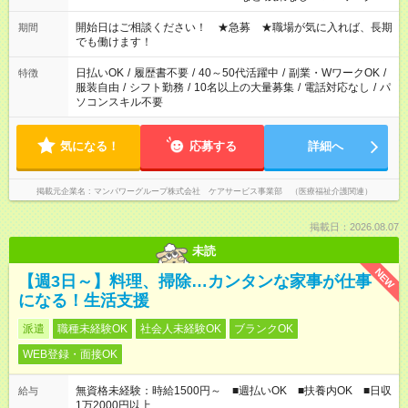
場合、他のお仕事と合わせ週40時間超の就業はご案内できませ
ん ※法令に基づき、週20時間以上勤務は社会保険への加入対象
開始日はご相談ください！ ★急募 ★職場が気に入れば、長期
期間
となります ※労働者派遣法（日雇い派遣の原則禁止）により、
でも働けます！
短時間・短期間の就業はご案内が難しい場合があります
日払いOK
/
履歴書不要
/
40～50代活躍中
/
副業・WワークOK
/
特徴
服装自由
/
シフト勤務
/
10名以上の大量募集
/
電話対応なし
/
パ
ソコンスキル不要
気になる！
応募する
詳細へ
掲載元企業名
マンパワーグループ株式会社 ケアサービス事業部 （医療福祉介護関連）
掲載日：2026.08.07
未読
NEW
【週3日～】料理、掃除…カンタンな家事が仕事
になる！生活支援
派遣
職種未経験OK
社会人未経験OK
ブランクOK
WEB登録・面接OK
無資格未経験：時給1500円～ ■週払いOK ■扶養内OK ■日収
給与
1万2000円以上