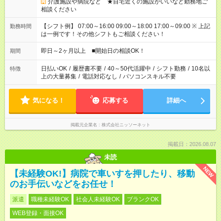
介護施設や病院など ★自宅近くの施設がいいなど勤務地ご
相談ください
【シフト例】 07:00～16:00 09:00～18:00 17:00～09:00 ※ 上記
勤務時間
は一例です！その他シフトもご相談ください！
即日～2ヶ月以上 ■開始日の相談OK！
期間
日払いOK
/
履歴書不要
/
40～50代活躍中
/
シフト勤務
/
10名以
特徴
上の大量募集
/
電話対応なし
/
パソコンスキル不要
気になる！
応募する
詳細へ
掲載元企業名
株式会社ニッソーネット
掲載日：2026.08.07
未読
NEW
【未経験OK!】病院で車いすを押したり、移動
のお手伝いなどをお任せ！
派遣
職種未経験OK
社会人未経験OK
ブランクOK
WEB登録・面接OK