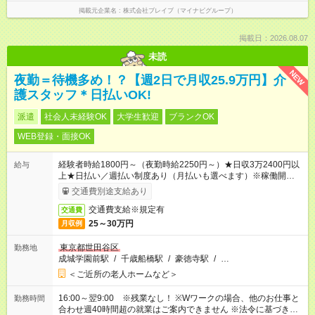
掲載元企業名
株式会社ブレイブ（マイナビグループ）
掲載日：2026.08.07
未読
NEW
夜勤＝待機多め！？【週2日で月収25.9万円】介
護スタッフ＊日払いOK!
派遣
社会人未経験OK
大学生歓迎
ブランクOK
WEB登録・面接OK
経験者時給1800円～（夜勤時給2250円～）★日収3万2400円以
給与
上★日払い／週払い制度あり（月払いも選べます）※稼働開始時
は手続き完了次第のお支払いとなります。
交通費別途支給あり
交通費支給※規定有
交通費
25～30万円
月収例
東京都世田谷区
勤務地
成城学園前駅
/
千歳船橋駅
/
豪徳寺駅
/
…
＜ご近所の老人ホームなど＞
16:00～翌9:00 ※残業なし！ ※Wワークの場合、他のお仕事と
勤務時間
合わせ週40時間超の就業はご案内できません ※法令に基づき、