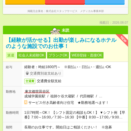
掲載元企業名
株式会社スタッフサービス メディカル事業本部
掲載日：2026.08.07
未読
NEW
【経験が活かせる】出勤が楽しみになるホテル
のような施設でのお仕事！
派遣
社会人未経験OK
ブランクOK
WEB登録・面接OK
経験者：時給1800円～ ※前払い・日払い・週払いOK
給与
交通費別途支給あり
交通費全額支給
交通費
東京都世田谷区
勤務地
成城学園前駅
/
祖師ケ谷大蔵駅
/
代田橋駅
/
…
サービス付き高齢者向け住宅 ★勤務地選べます！
1日7時間～OK！ 【シフト固定の相談もOK！】 ▼シフト例 【早
勤務時間
番】7:00～16:00／7:30～16:30 【中番】8:00～17:00／9:00～
18:00 【遅番】11:00～20:00／13:00～22:00
長期のお仕事です。開始日はご相談ください！ ※急募
期間