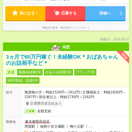
気になる！
応募する
詳細へ
掲載元企業名
株式会社ニッソーネット
掲載日：2026.08.07
未読
NEW
3ヵ月で80万円稼ぐ！未経験OK＊おばあちゃん
のお話相手など＊
派遣
職種未経験OK
社会人未経験OK
ブランクOK
WEB登録・面接OK
無資格の方：時給1530円～1912円 / 介護福祉士：時給1830円～
給与
2287円 / 初任者以上：時給1730円～2162円
交通費別途支給あり
全額支給
交通費
東京都世田谷区
勤務地
用賀駅
/
祖師ケ谷大蔵駅
/
梅ケ丘駅
/
…