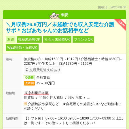
掲載日：2026.08.08
未読
NEW
＼月収例26.9万円／未経験でも収入安定な介護
サポ＊おばあちゃんのお話相手など
派遣
職種未経験OK
社会人未経験OK
ブランクOK
WEB登録・面接OK
無資格の方：時給1530円～1912円 / 介護福祉士：時給1830円～
給与
2287円 / 初任者以上：時給1730円～2162円
交通費別途支給あり
全額支給
交通費
25～30万円
月収例
東京都世田谷区
勤務地
用賀駅
/
祖師ケ谷大蔵駅
/
梅ケ丘駅
/
…
介護施設や病院など ★自宅近くの施設がいいなど勤務地ご
相談ください
【シフト例】 07:00～16:00 09:00～18:00 17:00～09:00 ※ 上記
勤務時間
は一例です！その他シフトもご相談ください！