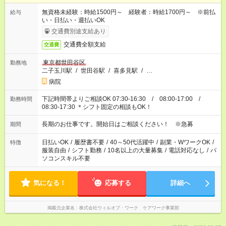
無資格未経験：時給1500円～ 経験者：時給1700円～ ※前払
給与
い・日払い・週払いOK
交通費別途支給あり
交通費全額支給
交通費
東京都世田谷区
勤務地
二子玉川駅
/
世田谷駅
/
喜多見駅
/
…
病院
下記時間帯よりご相談OK 07:30-16:30 / 08:00-17:00 /
勤務時間
08:30-17:30 ＊シフト固定の相談もOK！
長期のお仕事です。開始日はご相談ください！ ※急募
期間
日払いOK
/
履歴書不要
/
40～50代活躍中
/
副業・WワークOK
/
特徴
服装自由
/
シフト勤務
/
10名以上の大量募集
/
電話対応なし
/
パ
ソコンスキル不要
気になる！
応募する
詳細へ
掲載元企業名
株式会社ウィルオブ・ワーク ケアワーク事業部