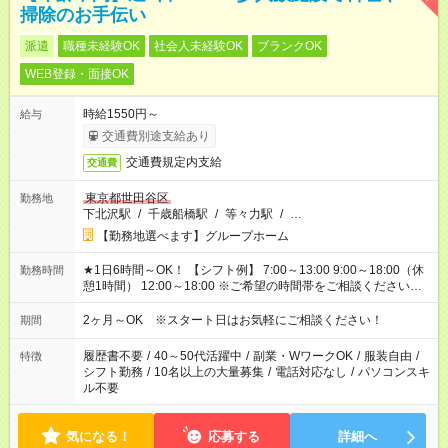
掃除のお手伝い
派遣
職種未経験OK
社会人未経験OK
ブランクOK
WEB登録・面接OK
時給1550円～
給与
交通費別途支給あり
交通費規定内支給
交通費
東京都世田谷区
勤務地
下北沢駅
/
千歳船橋駅
/
等々力駅
/
…
【勤務地選べます】グループホーム
★1日6時間～OK！ 【シフト例】 7:00～13:00 9:00～18:00（休
勤務時間
憩1時間） 12:00～18:00 ※ご希望の時間帯をご相談ください。
※日勤、夜勤のみ、変則的な勤務等も相談OK！
2ヶ月～OK ※スタート日はお気軽にご相談ください！
期間
履歴書不要
/
40～50代活躍中
/
副業・WワークOK
/
服装自由
/
特徴
シフト勤務
/
10名以上の大量募集
/
電話対応なし
/
パソコンスキ
ル不要
気になる！
応募する
詳細へ