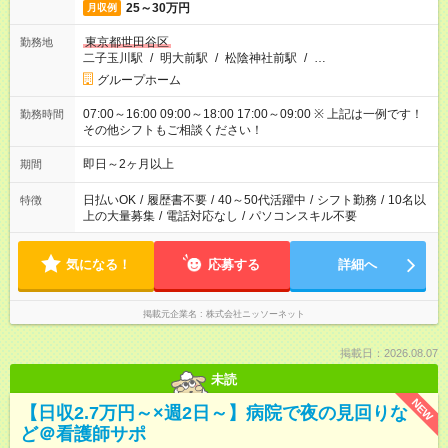
25～30万円
月収例
東京都世田谷区
勤務地
二子玉川駅
/
明大前駅
/
松陰神社前駅
/
…
グループホーム
07:00～16:00 09:00～18:00 17:00～09:00 ※ 上記は一例です！
勤務時間
その他シフトもご相談ください！
即日～2ヶ月以上
期間
日払いOK
/
履歴書不要
/
40～50代活躍中
/
シフト勤務
/
10名以
特徴
上の大量募集
/
電話対応なし
/
パソコンスキル不要
気になる！
応募する
詳細へ
掲載元企業名
株式会社ニッソーネット
掲載日：2026.08.07
未読
NEW
【日収2.7万円～×週2日～】病院で夜の見回りな
ど＠看護師サポ