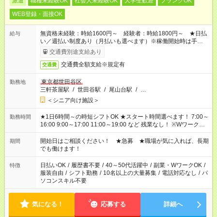
派遣
職種未経験OK
社会人未経験OK
大学生歓迎
ブランクOK
WEB登録・面接OK
無資格未経験：時給1600円～ 経験者：時給1800円～ ★日払
給与
い／週払い制度あり（月払いも選べます）※稼働開始時は手続き
完了次第のお支払いとなります。
交通費別途支給あり
交通費全額支給※規定有
交通費
東京都世田谷区
勤務地
三軒茶屋駅
/
世田谷駅
/
尾山台駅
/
…
＜シニア向け施設＞
★1日6時間～の時短シフトOK ★スタート時間選べます！ 7:00～
勤務時間
16:00 9:00～17:00 11:00～19:00 など 残業なし！ ※Wワークの
場合、他のお仕事と合わせ週40時間超の就業はご案内できませ
ん ※法令に基づき、週20時間以上勤務は社会保険への加入対象
開始日はご相談ください！ ★急募 ★職場が気に入れば、長期
期間
となります ※労働者派遣法（日雇い派遣の原則禁止）により、
でも働けます！
短時間・短期間の就業はご案内が難しい場合があります
日払いOK
/
履歴書不要
/
40～50代活躍中
/
副業・WワークOK
/
特徴
服装自由
/
シフト勤務
/
10名以上の大量募集
/
電話対応なし
/
パ
ソコンスキル不要
気になる！
応募する
詳細へ