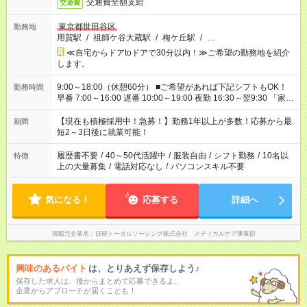
交通費全額支給
交通費
東京都世田谷区
勤務地
用賀駅
/
祖師ケ谷大蔵駅
/
梅ケ丘駅
/
…
≪自宅からドアtoドアで30分以内！≫ご希望の勤務地を紹介
します。
9:00～18:00（休憩60分） ■ご希望があれば下記シフトもOK！
勤務時間
早番 7:00～16:00 遅番 10:00～19:00 夜勤 16:30～翌9:30 「家族
と休みを合わせたい」 「余裕を持って夕飯の準備がしたい」
「できれば残業はしたくない」 など、ご希望を教えてください
【現在も積極採用中！急募！】勤務1年以上が多数！応募から最
期間
ね。 ※Wワーク希望の方へ 今ご覧のお仕事で希望する勤務時間
短2～3日後に就業可能！
と、もう1つのお仕事の勤務時間。 合計で週40時間を超える場
合は応募できません。
履歴書不要
/
40～50代活躍中
/
服装自由
/
シフト勤務
/
10名以
特徴
上の大量募集
/
電話対応なし
/
パソコンスキル不要
気になる！
応募する
詳細へ
掲載元企業名
日研トータルソーシング株式会社 メディカルケア事業部
興味のあるバイト
は、とりあえず保存しよう♪
保存した求人は、後からまとめて応募できるよ。
企業からアプローチが届くことも！