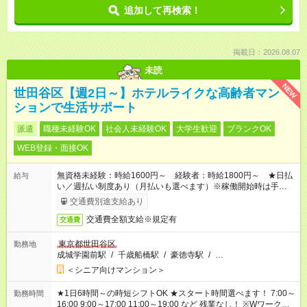
追加して再検索！
掲載日：2026.08.07
未読
NEW
世田谷区【週2日～】ホテルライクな高齢者マン
ションで生活サポート
派遣
職種未経験OK
社会人未経験OK
大学生歓迎
ブランクOK
WEB登録・面接OK
無資格未経験：時給1600円～ 経験者：時給1800円～ ★日払
給与
い／週払い制度あり（月払いも選べます）※稼働開始時は手続き
完了次第のお支払いとなります。
交通費別途支給あり
交通費全額支給※規定有
交通費
東京都世田谷区
勤務地
成城学園前駅
/
千歳船橋駅
/
豪徳寺駅
/
…
＜シニア向けマンション＞
★1日6時間～の時短シフトOK ★スタート時間選べます！ 7:00～
勤務時間
16:00 9:00～17:00 11:00～19:00 など 残業なし！ ※Wワークの