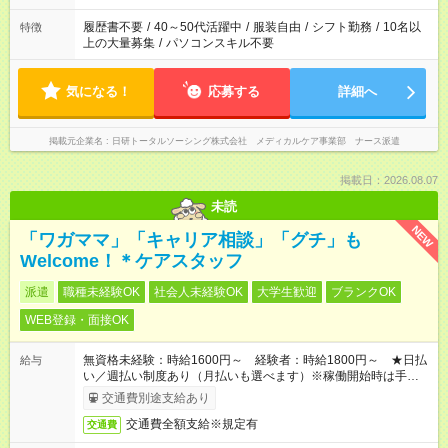
のお仕事の勤務時間。 合計で週40時間を超える場合は応募でき
ません
履歴書不要
/
40～50代活躍中
/
服装自由
/
シフト勤務
/
10名以
特徴
上の大量募集
/
パソコンスキル不要
気になる！
応募する
詳細へ
掲載元企業名
日研トータルソーシング株式会社 メディカルケア事業部 ナース派遣
掲載日：2026.08.07
未読
NEW
「ワガママ」「キャリア相談」「グチ」も
Welcome！＊ケアスタッフ
派遣
職種未経験OK
社会人未経験OK
大学生歓迎
ブランクOK
WEB登録・面接OK
無資格未経験：時給1600円～ 経験者：時給1800円～ ★日払
給与
い／週払い制度あり（月払いも選べます）※稼働開始時は手続き
完了次第のお支払いとなります。
交通費別途支給あり
交通費全額支給※規定有
交通費