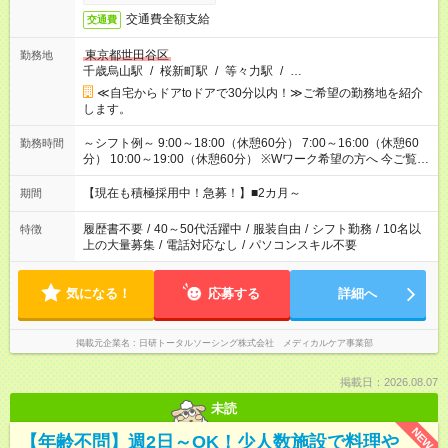
交通費全額支給
交通費
東京都世田谷区
勤務地
千歳烏山駅
/
桜新町駅
/
等々力駅
/
…
≪自宅からドアtoドアで30分以内！≫ご希望の勤務地を紹介
します。
～シフト例～ 9:00～18:00（休憩60分） 7:00～16:00（休憩60
勤務時間
分） 10:00～19:00（休憩60分） ※Wワーク希望の方へ 今ご覧の
お仕事で希望する勤務時間と、もう1つのお仕事の勤務時間の合
計が 週40時間を超えなければOKです。
【現在も積極採用中！急募！】■2カ月～
期間
履歴書不要
/
40～50代活躍中
/
服装自由
/
シフト勤務
/
10名以
特徴
上の大量募集
/
電話対応なし
/
パソコンスキル不要
気になる！
応募する
詳細へ
掲載元企業名
日研トータルソーシング株式会社 メディカルケア事業部
掲載日：2026.08.07
未読
NEW
【年齢不問】週2日～OK！少人数施設で料理や