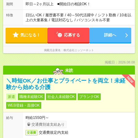
即日～2ヶ月以上 ■開始日の相談OK！
期間
日払いOK
/
履歴書不要
/
40～50代活躍中
/
シフト勤務
/
10名以
特徴
上の大量募集
/
電話対応なし
/
パソコンスキル不要
気になる！
応募する
詳細へ
掲載元企業名
株式会社ニッソーネット
掲載日：2026.08.08
未読
NEW
＼時短OK／お仕事とプライベートを両立！未経
験から始める介護
派遣
職種未経験OK
社会人未経験OK
ブランクOK
WEB登録・面接OK
時給1550円～
給与
交通費別途支給あり
交通費規定内支給
交通費