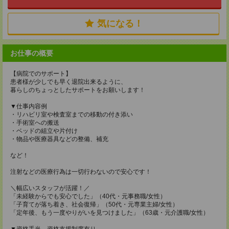
気になる！
お仕事の概要
【病院でのサポート】
患者様が少しでも早く退院出来るように、
暮らしのちょっとしたサポートをお願いします！
▼仕事内容例
・リハビリ室や検査室までの移動の付き添い
・手術室への搬送
・ベッドの組立や片付け
・物品や医療器具などの整備、補充
など！
注射などの医療行為は一切行わないので安心です！
＼幅広いスタッフが活躍！／
「未経験からでも安心でした」（40代・元事務職/女性）
「子育てが落ち着き、社会復帰」（50代・元専業主婦/女性）
「定年後、もう一度やりがいを見つけました」（63歳・元介護職/女性）