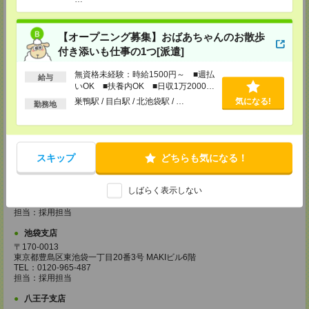
宇都宮支店
〒320-0033 栃木県宇都宮市本町4-15 宇都宮NIビル3F
TEL：0120-965-487
【オープニング募集】おばあちゃんのお散歩
担当：採用担当
付き添いも仕事の1つ[派遣]
藤沢支店
神奈川県藤沢市鵠沼石上1－5－4 ISM藤沢 4階
無資格未経験：時給1500円～ ■週払
給与
TEL：0120-965-487
いOK ■扶養内OK ■日収1万2000円
担当：採用担当
以上
巣鴨駅 / 目白駅 / 北池袋駅 / …
気になる!
勤務地
柏支店
千葉県柏市柏4－2－1 メットライフ柏ビル7階
TEL：0120-965-487
担当：採用担当
スキップ
どちらも気になる！
甲府支店
山梨県甲府市丸の内１-17-14
しばらく表示しない
甲府センタービル3F
TEL：0120-965-487
担当：採用担当
池袋支店
〒170-0013
東京都豊島区東池袋一丁目20番3号 MAKIビル6階
TEL：0120-965-487
担当：採用担当
八王子支店