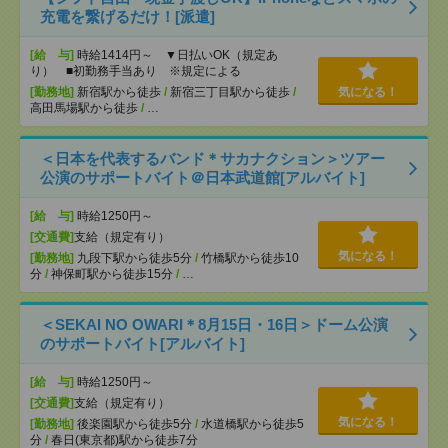
充電を繋げるだけ！[派遣]
[給 与]
時給1414円～ ▼日払いOK（規定あ
り） ■初勤務手当あり ※規定による
[勤務地]
新宿駅から徒歩
/
新宿三丁目駅から徒歩
/
気になる！
高田馬場駅から徒歩
/
…
＜日本を代表するバンド＊サカナクション＞ツアー
公演のサポートバイト＠日本武道館[アルバイト]
[給 与]
時給1250円～
[交通費]
支給（規定有り）
気になる！
[勤務地]
九段下駅から徒歩5分
/
竹橋駅から徒歩10
分
/
神保町駅から徒歩15分
/
…
＜SEKAI NO OWARI＊8月15日・16日＞ドーム公演
のサポートバイト[アルバイト]
[給 与]
時給1250円～
[交通費]
支給（規定有り）
気になる！
[勤務地]
後楽園駅から徒歩5分
/
水道橋駅から徒歩5
分
/
春日(東京都)駅から徒歩7分