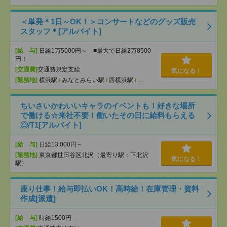
＜単発＊1日～OK！＞コンサートなどのグッズ販売
スタッフ＊[アルバイト]
[給 与]
日給1万5000円～ ■最大で日給2万8500
円！
[交通費]
交通費規定支給
気になる！
[勤務地]
横浜駅
/
みなとみらい駅
/
西横浜駅
/
…
ちいさいかわいいキャラのイベントも！好きな場所
で働ける☆来社不要！働いたその日に給料もらえる
◎/T1[アルバイト]
[給 与]
日給13,000円～
[勤務地]
東京都世田谷区北沢（最寄り駅：下北沢
気になる！
駅）
座り仕事！給与即払いOK！高時給！在庫管理・資料
作成[派遣]
[給 与]
時給1500円