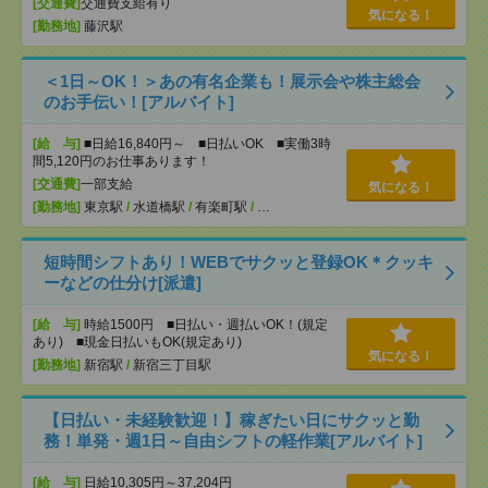
[交通費]
交通費支給有り
気になる！
[勤務地]
藤沢駅
＜1日～OK！＞あの有名企業も！展示会や株主総会
のお手伝い！[アルバイト]
[給 与]
■日給16,840円～ ■日払いOK ■実働3時
間5,120円のお仕事あります！
[交通費]
一部支給
気になる！
[勤務地]
東京駅
/
水道橋駅
/
有楽町駅
/
…
短時間シフトあり！WEBでサクッと登録OK＊クッキ
ーなどの仕分け[派遣]
[給 与]
時給1500円 ■日払い・週払いOK！(規定
あり) ■現金日払いもOK(規定あり)
気になる！
[勤務地]
新宿駅
/
新宿三丁目駅
【日払い・未経験歓迎！】稼ぎたい日にサクッと勤
務！単発・週1日～自由シフトの軽作業[アルバイト]
[給 与]
日給10,305円～37,204円