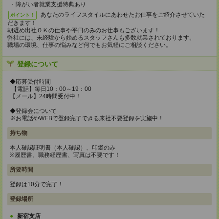
・障がい者就業支援特典あり
あなたのライフスタイルにあわせたお仕事をご紹介させていた
ポイント！
だきます！
朝遅め出社ＯＫの仕事や平日のみのお仕事もございます！
弊社には、未経験から始めるスタッフさんも多数就業されております。
職場の環境、仕事の悩みなど何でもお気軽にご相談ください。
登録について
◆応募受付時間
【電話】毎日10：00～19：00
【メール】24時間受付中！
◆登録会について
※お電話やWEBで登録完了できる来社不要登録を実施中！
持ち物
本人確認証明書（本人確認）、印鑑のみ
※履歴書、職務経歴書、写真は不要です！
所要時間
登録は10分で完了！
登録場所
新宿支店