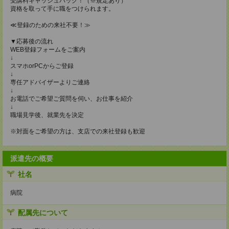
受講料キャッシュバック！（※規定あり）
資格を取って手に職をつけられます。
≪登録のための来社不要！≫
▼応募後の流れ
WEB登録フォームをご案内
↓
スマホorPCからご登録
↓
専任アドバイザーよりご連絡
↓
お電話でご希望ご質問を伺い、お仕事を紹介
↓
職場見学後、就業先を決定
※対面をご希望の方は、支店での来社登録も歓迎
派遣先の概要
社名
病院
配属先について