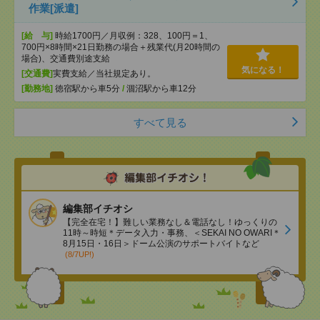
作業[派遣]
[給 与]
時給1700円／月収例：328、100円＝1、
700円×8時間×21日勤務の場合＋残業代(月20時間の
場合)、交通費別途支給
気になる！
[交通費]
実費支給／当社規定あり。
[勤務地]
徳宿駅から車5分
/
涸沼駅から車12分
すべて見る
編集部イチオシ
【完全在宅！】難しい業務なし＆電話なし！ゆっくりの
11時～時短＊データ入力・事務、＜SEKAI NO OWARI＊
8月15日・16日＞ドーム公演のサポートバイトなど
(8/7UP!)