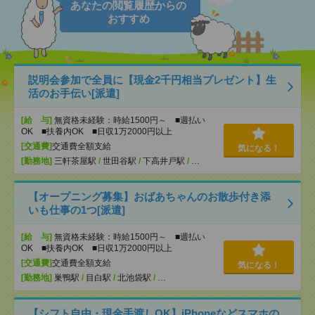
あなたの閲覧履歴からの
おすすめ
説明会参加で全員に【現金2千円相当プレゼント】生
活のお手伝い[派遣]
[給 与]
無資格未経験：時給1500円～ ■週払い
OK ■扶養内OK ■日収1万2000円以上
[交通費]
交通費全額支給
気になる！
[勤務地]
三軒茶屋駅
/
世田谷駅
/
下高井戸駅
/
…
【オープニング募集】おばあちゃんのお散歩付き添
いも仕事の1つ[派遣]
[給 与]
無資格未経験：時給1500円～ ■週払い
OK ■扶養内OK ■日収1万2000円以上
[交通費]
交通費全額支給
気になる！
[勤務地]
巣鴨駅
/
目白駅
/
北池袋駅
/
…
【シフト自由・現金手渡しOK】iPhoneなどスマホの