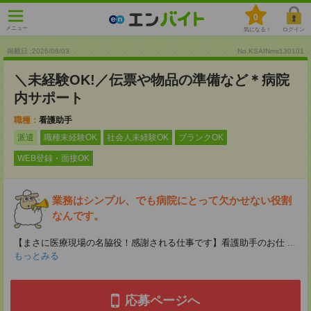
0
メニュー
気になる！
ログイン
掲載日 :2026
/
08
/
03
No.KSAINms130101
＼未経験OK!／伝票や物品の準備など＊病院
内サポート
職種：
看護助手
派遣
職種未経験OK
社会人未経験OK
ブランクOK
WEB登録・面接OK
業務はシンプル、でも病院にとって欠かせない役割
なんです。
【まさに医療現場の名脇役！感謝される仕事です】看護助手のお仕
...
もっとみる
応募ページへ