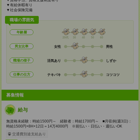
▼資格手当、資格支援制度有り
▼有給休暇有り
▼社会保険完備
職場の雰囲気
年齢層
20代
30
40
50
60
男女比率
女性
男性
職場の様子
活気あり
しずか
仕事の仕方
テキパキ
コツコツ
募集情報
給与
無資格未経験：時給1500円～ 経験者：時給1700円～ ■月収例(週3日)：
時給1500円×8H×12日＝14万4000円 ※前払い・日払い・週払いOK
交通費別途支給あり