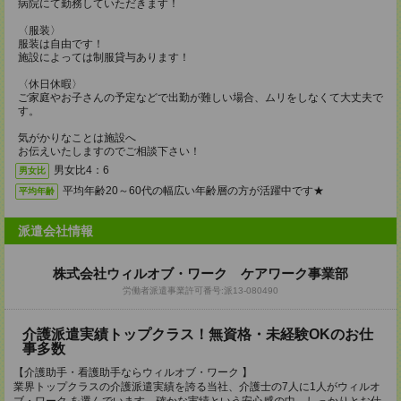
病院にて勤務していただきます！
〈服装〉
服装は自由です！
施設によっては制服貸与あります！
〈休日休暇〉
ご家庭やお子さんの予定などで出勤が難しい場合、ムリをしなくて大丈夫で
す。
気がかりなことは施設へ
お伝えいたしますのでご相談下さい！
男女比4：6
男女比
平均年齢20～60代の幅広い年齢層の方が活躍中です★
平均年齢
派遣会社情報
株式会社ウィルオブ・ワーク ケアワーク事業部
労働者派遣事業許可番号:派13‐080490
介護派遣実績トップクラス！無資格・未経験OKのお仕
事多数
【介護助手・看護助手ならウィルオブ・ワーク 】
業界トップクラスの介護派遣実績を誇る当社、介護士の7人に1人がウィルオ