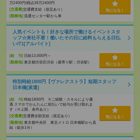
万2400円/残込39万2400円
[交通費]
交通費支給（規定あり）
気になる！
[勤務地]
流通センター駅から車
人気イベントも！好きな場所で働けるイベントスタ
ッフ☆来社不要！働いたその日に給料もらえる日払
い/T1[アルバイト]
[給 与]
日給13,000円～
[勤務地]
東京都渋谷区渋谷（最寄り駅：渋谷駅）
気になる！
特別時給1800円【ヴァレクストラ】短期スタッフ
日本橋[派遣]
[給 与]
時給1800円 ※ご経験・スキルにより優
遇 スマホでかんたんに前払いで給与が受け取れま
す（※上限、条件あり）
[交通費]
交通費全額支給（規定あり）
気になる！
[勤務地]
東京都中央区 東京メトロ 日本橋駅から直
結（徒歩1分）