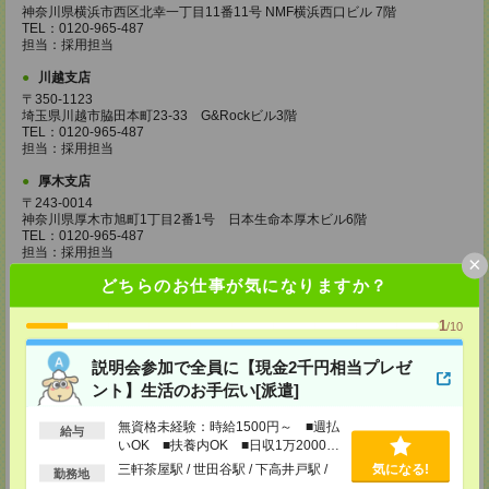
神奈川県横浜市西区北幸一丁目11番11号 NMF横浜西口ビル 7階
TEL：0120-965-487
担当：採用担当
川越支店
〒350-1123
埼玉県川越市脇田本町23-33 G&Rockビル3階
TEL：0120-965-487
担当：採用担当
厚木支店
〒243-0014
神奈川県厚木市旭町1丁目2番1号 日本生命本厚木ビル6階
TEL：0120-965-487
担当：採用担当
×
どちらのお仕事が気になりますか？
水戸支店
茨城県水戸市城南一丁目2番10号
甲南アセット水戸城南ビル 7階
1
/10
TEL：0120-965-487
担当：採用担当
説明会参加で全員に【現金2千円相当プレゼ
ント】生活のお手伝い[派遣]
高崎支店
群馬県高崎市旭町34-5
無資格未経験：時給1500円～ ■週払
旭町ビル5階
給与
TEL：0120-965-487
いOK ■扶養内OK ■日収1万2000円
担当：採用担当
以上
三軒茶屋駅 / 世田谷駅 / 下高井戸駅 /
気になる!
勤務地
…