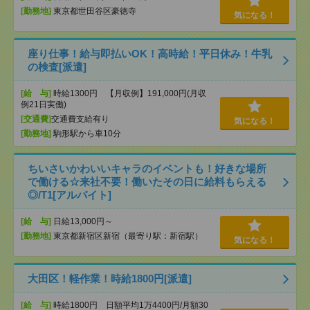
[勤務地]
東京都世田谷区豪徳寺
気になる！
座り仕事！給与即払いOK！高時給！平日休み！牛乳
の検査[派遣]
[給 与]
時給1300円 【月収例】191,000円(月収
例21日実働)
[交通費]
交通費支給有り
気になる！
[勤務地]
駒形駅から車10分
ちいさいかわいいキャラのイベントも！好きな場所
で働ける☆来社不要！働いたその日に給料もらえる
◎/T1[アルバイト]
[給 与]
日給13,000円～
[勤務地]
東京都新宿区新宿（最寄り駅：新宿駅）
気になる！
大田区！軽作業！時給1800円[派遣]
[給 与]
時給1800円 日額平均1万4400円/月額30