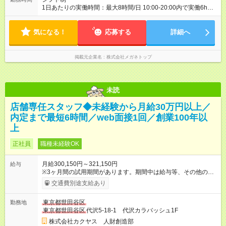
1日あたりの実働時間：最大8時間/日 10:00-20:00内で実働6h
※1日6h以上、 土日含む週3日以上勤務できる方 （シフト例） パ
ート（朝）：10～17時 パート（昼）：12～19時など ※副業・W
気になる！
ワーク不可
応募する
詳細へ
掲載元企業名
株式会社メガネトップ
未読
店舗専任スタッフ◆未経験から月給30万円以上／
内定まで最短6時間／web面接1回／創業100年以
上
正社員
職種未経験OK
月給300,150円～321,150円
給与
※3ヶ月間の試用期間があります。期間中は給与等、その他の待
遇に違いはありません。 ※給与には月30時間分の固定残業代
交通費別途支給あり
（48，700円～58，200円）を含んでいます。超過分には別途、
残業手当を支給します。 ※月給は、経験・能力を考慮の上、決
東京都世田谷区
勤務地
定致します。 【試用期間】試用期間あり 試用期間の長さ：3ヶ
東京都世田谷区
代沢5-18-1 代沢カラバッシュ1F
月 雇用形態、給与は本採用時と同じです。
株式会社カクヤス 人財創造部