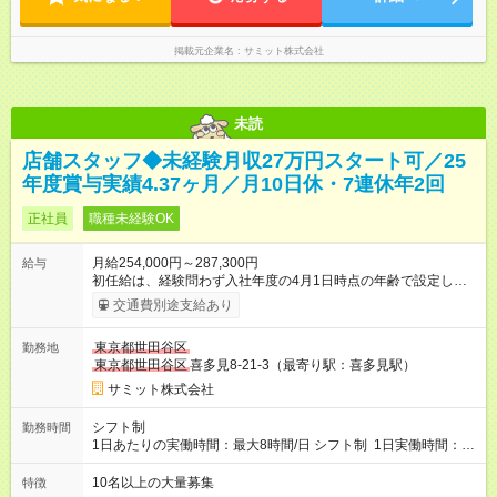
掲載元企業名
サミット株式会社
未読
店舗スタッフ◆未経験月収27万円スタート可／25
年度賞与実績4.37ヶ月／月10日休・7連休年2回
正社員
職種未経験OK
月給254,000円～287,300円
給与
初任給は、経験問わず入社年度の4月1日時点の年齢で設定しま
す。 ■27歳以上：月給28万7300円 ■26歳 ：月給28万3300
交通費別途支給あり
円 ■25歳 ：月給27万9300円 ■24歳 ：月給27万5300円
■23歳 ：月給27万円 ■22歳 ：月給26万5000円 ■21
東京都世田谷区
勤務地
歳 ：月給26万円 ■20歳 ：月給25万4000円 ■キャリアパ
東京都世田谷区
喜多見8-21-3（最寄り駅：喜多見駅）
スについて■ 配属後は経験を積み、サブチーフ・チーフ（部門運
営責任者）を目指します。 チーフは接客や作業のほか、販売計
サミット株式会社
画や売場作り、社員教育も担当。副店長・店長へ昇進すれば給
与も大幅アップします。 また年1回キャリア希望を出せ、商品
シフト制
勤務時間
部・営業企画部・総務部・経理部など本部スタッフへの挑戦も
1日あたりの実働時間：最大8時間/日 シフト制 1日実働時間：最
可能です。 直近では入社2年で営業企画・店舗開発・サイト開
大8時間(休憩1時間) 月10日休 【シフト例】 8:00～17:00 10:00
発・経理部への異動例もあり、自身の可能性を広げられる環境
～19:00 12:00～21:00 ほか 深夜営業店舗(22時～25時閉店)に
10名以上の大量募集
特徴
です！ 【試用期間】試用期間あり 試用期間の長さ：3ヶ月 雇用