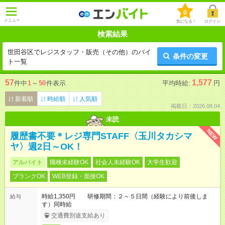
0
メニュー
気になる！
ログイン
検索結果
世田谷区でレジスタッフ・販売（その他）のバイ
条件の変更
ト一覧
57
1,577
件中
1
～
50
件表示
平均時給:
円
新着順
時給順
人気順
掲載日：2026.08.04
未読
NEW
履歴書不要＊レジ専門STAFF〈玉川タカシマ
ヤ〉週2日～OK！
アルバイト
職種未経験OK
社会人未経験OK
大学生歓迎
ブランクOK
WEB登録・面接OK
時給1,350円 研修期間：２～５日間（経験により前後しま
給与
す）同時給
交通費別途支給あり