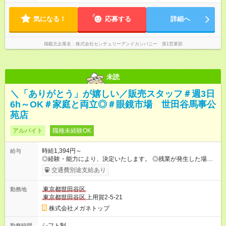
気になる！
応募する
詳細へ
掲載元企業名
株式会社センチュリーアンドカンパニー 第1営業部
未読
＼「ありがとう」が嬉しい／販売スタッフ＃週3日
6h～OK＃家庭と両立◎＃眼鏡市場 世田谷馬事公
苑店
アルバイト
職種未経験OK
時給1,394円～
給与
◎経験・能力により、決定いたします。 ◎残業が発生した場合
は、1分単位で時間外手当を支給します。 【試用期間】試用期間
交通費別途支給あり
あり 試用期間の長さ：3ヶ月 雇用形態、給与は本採用時と同じ
です。
東京都世田谷区
勤務地
東京都世田谷区
上用賀2-5-21
株式会社メガネトップ
シフト制
勤務時間