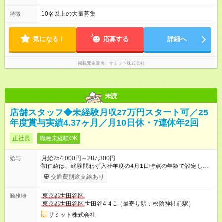
可能です。 直近では入社2年で営業企画・店舗開発・サイト開
大8時間(休憩1時間) 月10日休 【シフト例】 8:00～17:00 10:00
発・経理部への異動例もあり、自身の可能性を広げられる環境
～19:00 12:00～21:00 ほか 深夜営業店舗(22時～25時閉店)に
10名以上の大量募集
特徴
です！ 【試用期間】試用期間あり 試用期間の長さ：3ヶ月 雇用
は、 「夜間運営責任者」を配置しているので、 閉店作業のた
形態、給与は本採用時と同じです。
めの深夜勤務はありません。 月平均残業時間20～30h程度
気になる！
応募する
詳細へ
掲載元企業名
サミット株式会社
未読
店舗スタッフ◆未経験月収27万円スタート可／25
年度賞与実績4.37ヶ月／月10日休・7連休年2回
正社員
職種未経験OK
月給254,000円～287,300円
給与
初任給は、経験問わず入社年度の4月1日時点の年齢で設定しま
す。 ■27歳以上：月給28万7300円 ■26歳 ：月給28万3300
交通費別途支給あり
円 ■25歳 ：月給27万9300円 ■24歳 ：月給27万5300円
■23歳 ：月給27万円 ■22歳 ：月給26万5000円 ■21
東京都世田谷区
勤務地
歳 ：月給26万円 ■20歳 ：月給25万4000円 ■キャリアパ
東京都世田谷区
世田谷4-4-1（最寄り駅：松陰神社前駅）
スについて■ 配属後は経験を積み、サブチーフ・チーフ（部門運
営責任者）を目指します。 チーフは接客や作業のほか、販売計
サミット株式会社
画や売場作り、社員教育も担当。副店長・店長へ昇進すれば給