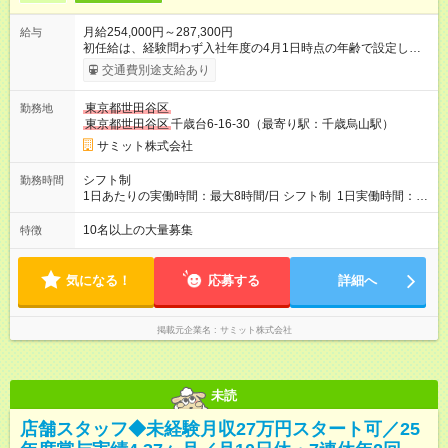
月給254,000円～287,300円
給与
初任給は、経験問わず入社年度の4月1日時点の年齢で設定しま
す。 ■27歳以上：月給28万7300円 ■26歳 ：月給28万3300
交通費別途支給あり
円 ■25歳 ：月給27万9300円 ■24歳 ：月給27万5300円
■23歳 ：月給27万円 ■22歳 ：月給26万5000円 ■21
東京都世田谷区
勤務地
歳 ：月給26万円 ■20歳 ：月給25万4000円 ■キャリアパ
東京都世田谷区
千歳台6-16-30（最寄り駅：千歳烏山駅）
スについて■ 配属後は経験を積み、サブチーフ・チーフ（部門運
営責任者）を目指します。 チーフは接客や作業のほか、販売計
サミット株式会社
画や売場作り、社員教育も担当。副店長・店長へ昇進すれば給
与も大幅アップします。 また年1回キャリア希望を出せ、商品
シフト制
勤務時間
部・営業企画部・総務部・経理部など本部スタッフへの挑戦も
1日あたりの実働時間：最大8時間/日 シフト制 1日実働時間：最
可能です。 直近では入社2年で営業企画・店舗開発・サイト開
大8時間(休憩1時間) 月10日休 【シフト例】 8:00～17:00 10:00
発・経理部への異動例もあり、自身の可能性を広げられる環境
～19:00 12:00～21:00 ほか 深夜営業店舗(22時～25時閉店)に
10名以上の大量募集
特徴
です！ 【試用期間】試用期間あり 試用期間の長さ：3ヶ月 雇用
は、 「夜間運営責任者」を配置しているので、 閉店作業のた
形態、給与は本採用時と同じです。
めの深夜勤務はありません。 月平均残業時間20～30h程度
気になる！
応募する
詳細へ
掲載元企業名
サミット株式会社
未読
店舗スタッフ◆未経験月収27万円スタート可／25