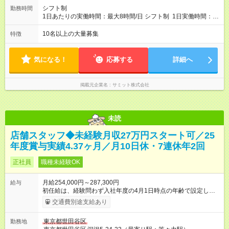
与も大幅アップします。 また年1回キャリア希望を出せ、商品
シフト制
勤務時間
部・営業企画部・総務部・経理部など本部スタッフへの挑戦も
1日あたりの実働時間：最大8時間/日 シフト制 1日実働時間：最
可能です。 直近では入社2年で営業企画・店舗開発・サイト開
大8時間(休憩1時間) 月10日休 【シフト例】 8:00～17:00 10:00
発・経理部への異動例もあり、自身の可能性を広げられる環境
～19:00 12:00～21:00 ほか 深夜営業店舗(22時～25時閉店)に
10名以上の大量募集
特徴
です！ 【試用期間】試用期間あり 試用期間の長さ：3ヶ月 雇用
は、 「夜間運営責任者」を配置しているので、 閉店作業のた
形態、給与は本採用時と同じです。
めの深夜勤務はありません。 月平均残業時間20～30h程度
気になる！
応募する
詳細へ
掲載元企業名
サミット株式会社
未読
店舗スタッフ◆未経験月収27万円スタート可／25
年度賞与実績4.37ヶ月／月10日休・7連休年2回
正社員
職種未経験OK
月給254,000円～287,300円
給与
初任給は、経験問わず入社年度の4月1日時点の年齢で設定しま
す。 ■27歳以上：月給28万7300円 ■26歳 ：月給28万3300
交通費別途支給あり
円 ■25歳 ：月給27万9300円 ■24歳 ：月給27万5300円
■23歳 ：月給27万円 ■22歳 ：月給26万5000円 ■21
東京都世田谷区
勤務地
歳 ：月給26万円 ■20歳 ：月給25万4000円 ■キャリアパ