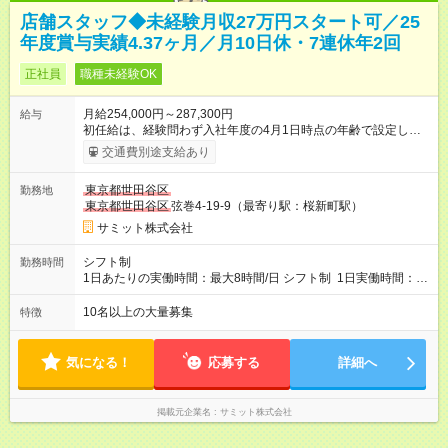
店舗スタッフ◆未経験月収27万円スタート可／25
年度賞与実績4.37ヶ月／月10日休・7連休年2回
正社員
職種未経験OK
月給254,000円～287,300円
給与
初任給は、経験問わず入社年度の4月1日時点の年齢で設定しま
す。 ■27歳以上：月給28万7300円 ■26歳 ：月給28万3300
交通費別途支給あり
円 ■25歳 ：月給27万9300円 ■24歳 ：月給27万5300円
■23歳 ：月給27万円 ■22歳 ：月給26万5000円 ■21
東京都世田谷区
勤務地
歳 ：月給26万円 ■20歳 ：月給25万4000円 ■キャリアパ
東京都世田谷区
弦巻4-19-9（最寄り駅：桜新町駅）
スについて■ 配属後は経験を積み、サブチーフ・チーフ（部門運
営責任者）を目指します。 チーフは接客や作業のほか、販売計
サミット株式会社
画や売場作り、社員教育も担当。副店長・店長へ昇進すれば給
与も大幅アップします。 また年1回キャリア希望を出せ、商品
シフト制
勤務時間
部・営業企画部・総務部・経理部など本部スタッフへの挑戦も
1日あたりの実働時間：最大8時間/日 シフト制 1日実働時間：最
可能です。 直近では入社2年で営業企画・店舗開発・サイト開
大8時間(休憩1時間) 月10日休 【シフト例】 8:00～17:00 10:00
発・経理部への異動例もあり、自身の可能性を広げられる環境
～19:00 12:00～21:00 ほか 深夜営業店舗(22時～25時閉店)に
10名以上の大量募集
特徴
です！ 【試用期間】試用期間あり 試用期間の長さ：3ヶ月 雇用
は、 「夜間運営責任者」を配置しているので、 閉店作業のた
形態、給与は本採用時と同じです。
めの深夜勤務はありません。 月平均残業時間20～30h程度
気になる！
応募する
詳細へ
掲載元企業名
サミット株式会社