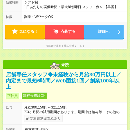
プに繋がる環境です！ 【試用期間】試用期間あり 試用期間の長
シフト制
勤務時間
さ：3ヶ月 ※ 雇用形態と給与に、本採用時と異なる部分がありま
1日あたりの実働時間：最大8時間/日 ＜シフト例＞ 【早番】
す。 雇用形態：中途採用（契約社員） 給与：本採用時と同じで
10:00～19:00 【遅番】12:00～21:00 ◎それぞれのご事情に合わ
す。
せて、できるだけシフトも調整します！ ＼残業はありません！
副業・WワークOK
特徴
／ 基本的には定時にすぐ退勤できる環境。 退勤後は趣味に没
頭、大切な人たちと過ごすなど、プライベートもしっかり大切
にしながらご活躍いただけます♪
気になる！
応募する
詳細へ
掲載元企業名
株式会社Ｌｉｎｇ
未読
店舗専任スタッフ◆未経験から月給30万円以上／
内定まで最短6時間／web面接1回／創業100年以
上
正社員
職種未経験OK
月給300,150円～321,150円
給与
※3ヶ月間の試用期間があります。期間中は給与等、その他の待
遇に違いはありません。 ※給与には月30時間分の固定残業代
交通費別途支給あり
（48，700円～58，200円）を含んでいます。超過分には別途、
残業手当を支給します。 ※月給は、経験・能力を考慮の上、決
東京都世田谷区
勤務地