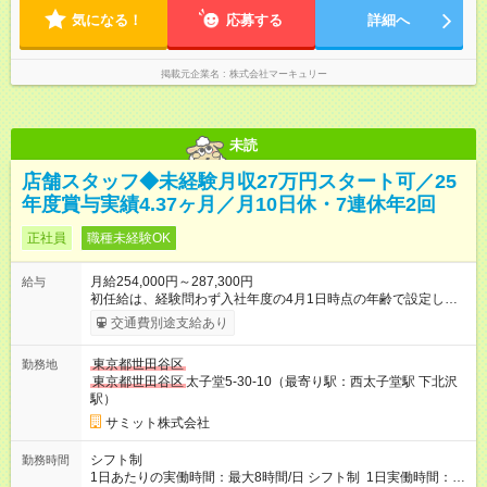
00～19：30 ・12：30～21：00 ◇週5勤務となります。 ◇残業
気になる！
ほぼなし
応募する
詳細へ
掲載元企業名
株式会社マーキュリー
未読
店舗スタッフ◆未経験月収27万円スタート可／25
年度賞与実績4.37ヶ月／月10日休・7連休年2回
正社員
職種未経験OK
月給254,000円～287,300円
給与
初任給は、経験問わず入社年度の4月1日時点の年齢で設定しま
す。 ■27歳以上：月給28万7300円 ■26歳 ：月給28万3300
交通費別途支給あり
円 ■25歳 ：月給27万9300円 ■24歳 ：月給27万5300円
■23歳 ：月給27万円 ■22歳 ：月給26万5000円 ■21
東京都世田谷区
勤務地
歳 ：月給26万円 ■20歳 ：月給25万4000円 ■キャリアパ
東京都世田谷区
太子堂5-30-10（最寄り駅：西太子堂駅 下北沢
スについて■ 配属後は経験を積み、サブチーフ・チーフ（部門運
駅）
営責任者）を目指します。 チーフは接客や作業のほか、販売計
画や売場作り、社員教育も担当。副店長・店長へ昇進すれば給
サミット株式会社
与も大幅アップします。 また年1回キャリア希望を出せ、商品
部・営業企画部・総務部・経理部など本部スタッフへの挑戦も
シフト制
勤務時間
可能です。 直近では入社2年で営業企画・店舗開発・サイト開
1日あたりの実働時間：最大8時間/日 シフト制 1日実働時間：最