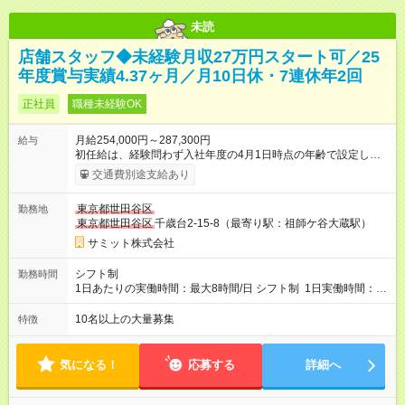
未読
店舗スタッフ◆未経験月収27万円スタート可／25
年度賞与実績4.37ヶ月／月10日休・7連休年2回
正社員
職種未経験OK
月給254,000円～287,300円
給与
初任給は、経験問わず入社年度の4月1日時点の年齢で設定しま
す。 ■27歳以上：月給28万7300円 ■26歳 ：月給28万3300
交通費別途支給あり
円 ■25歳 ：月給27万9300円 ■24歳 ：月給27万5300円
■23歳 ：月給27万円 ■22歳 ：月給26万5000円 ■21
東京都世田谷区
勤務地
歳 ：月給26万円 ■20歳 ：月給25万4000円 ■キャリアパ
東京都世田谷区
千歳台2-15-8（最寄り駅：祖師ケ谷大蔵駅）
スについて■ 配属後は経験を積み、サブチーフ・チーフ（部門運
営責任者）を目指します。 チーフは接客や作業のほか、販売計
サミット株式会社
画や売場作り、社員教育も担当。副店長・店長へ昇進すれば給
与も大幅アップします。 また年1回キャリア希望を出せ、商品
シフト制
勤務時間
部・営業企画部・総務部・経理部など本部スタッフへの挑戦も
1日あたりの実働時間：最大8時間/日 シフト制 1日実働時間：最
可能です。 直近では入社2年で営業企画・店舗開発・サイト開
大8時間(休憩1時間) 月10日休 【シフト例】 8:00～17:00 10:00
発・経理部への異動例もあり、自身の可能性を広げられる環境
～19:00 12:00～21:00 ほか 深夜営業店舗(22時～25時閉店)に
10名以上の大量募集
特徴
です！ 【試用期間】試用期間あり 試用期間の長さ：3ヶ月 雇用
は、 「夜間運営責任者」を配置しているので、 閉店作業のた
形態、給与は本採用時と同じです。
めの深夜勤務はありません。 月平均残業時間20～30h程度
気になる！
応募する
詳細へ