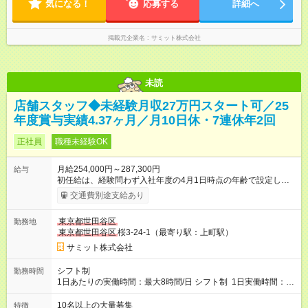
気になる！
応募する
詳細へ
掲載元企業名
サミット株式会社
未読
店舗スタッフ◆未経験月収27万円スタート可／25
年度賞与実績4.37ヶ月／月10日休・7連休年2回
正社員
職種未経験OK
月給254,000円～287,300円
給与
初任給は、経験問わず入社年度の4月1日時点の年齢で設定しま
す。 ■27歳以上：月給28万7300円 ■26歳 ：月給28万3300
交通費別途支給あり
円 ■25歳 ：月給27万9300円 ■24歳 ：月給27万5300円
■23歳 ：月給27万円 ■22歳 ：月給26万5000円 ■21
東京都世田谷区
勤務地
歳 ：月給26万円 ■20歳 ：月給25万4000円 ■キャリアパ
東京都世田谷区
桜3-24-1（最寄り駅：上町駅）
スについて■ 配属後は経験を積み、サブチーフ・チーフ（部門運
営責任者）を目指します。 チーフは接客や作業のほか、販売計
サミット株式会社
画や売場作り、社員教育も担当。副店長・店長へ昇進すれば給
与も大幅アップします。 また年1回キャリア希望を出せ、商品
シフト制
勤務時間
部・営業企画部・総務部・経理部など本部スタッフへの挑戦も
1日あたりの実働時間：最大8時間/日 シフト制 1日実働時間：最
可能です。 直近では入社2年で営業企画・店舗開発・サイト開
大8時間(休憩1時間) 月10日休 【シフト例】 8:00～17:00 10:00
発・経理部への異動例もあり、自身の可能性を広げられる環境
～19:00 12:00～21:00 ほか 深夜営業店舗(22時～25時閉店)に
10名以上の大量募集
特徴