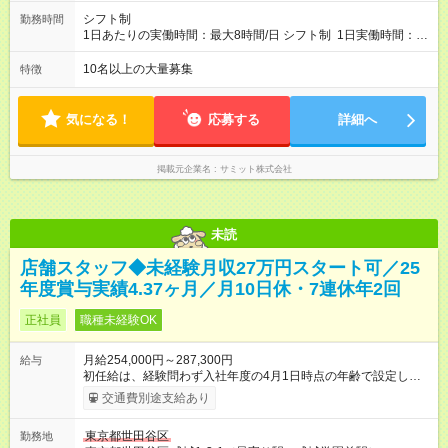
与も大幅アップします。 また年1回キャリア希望を出せ、商品
シフト制
勤務時間
部・営業企画部・総務部・経理部など本部スタッフへの挑戦も
1日あたりの実働時間：最大8時間/日 シフト制 1日実働時間：最
可能です。 直近では入社2年で営業企画・店舗開発・サイト開
大8時間(休憩1時間) 月10日休 【シフト例】 8:00～17:00 10:00
発・経理部への異動例もあり、自身の可能性を広げられる環境
～19:00 12:00～21:00 ほか 深夜営業店舗(22時～25時閉店)に
10名以上の大量募集
特徴
です！ 【試用期間】試用期間あり 試用期間の長さ：3ヶ月 雇用
は、 「夜間運営責任者」を配置しているので、 閉店作業のた
形態、給与は本採用時と同じです。
めの深夜勤務はありません。 月平均残業時間20～30h程度
気になる！
応募する
詳細へ
掲載元企業名
サミット株式会社
未読
店舗スタッフ◆未経験月収27万円スタート可／25
年度賞与実績4.37ヶ月／月10日休・7連休年2回
正社員
職種未経験OK
月給254,000円～287,300円
給与
初任給は、経験問わず入社年度の4月1日時点の年齢で設定しま
す。 ■27歳以上：月給28万7300円 ■26歳 ：月給28万3300
交通費別途支給あり
円 ■25歳 ：月給27万9300円 ■24歳 ：月給27万5300円
■23歳 ：月給27万円 ■22歳 ：月給26万5000円 ■21
東京都世田谷区
勤務地
歳 ：月給26万円 ■20歳 ：月給25万4000円 ■キャリアパ