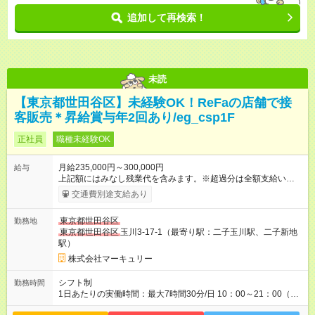
追加して再検索！
未読
【東京都世田谷区】未経験OK！ReFaの店舗で接
客販売＊昇給賞与年2回あり/eg_csp1F
正社員
職種未経験OK
月給235,000円～300,000円
給与
上記額にはみなし残業代を含みます。※超過分は全額支給いたし
ます。 みなし残業代 16,432円／月 みなし残業時間 10時間／月
交通費別途支給あり
※能力やスキルを考慮の上、当社規程により決定します。 ーー
ーーーーーーー 年に2回の昇給あり！ ーーーーーーーーー 半年
東京都世田谷区
勤務地
に1回の「年次昇給」があり、仕事での成果にあわせて昇給しま
東京都世田谷区
玉川3-17-1（最寄り駅：二子玉川駅、二子新地
す。特に頑張っている人は、上長の裁量でさらにプラスの昇給
駅）
となることも。努力や成長が収入につながる環境です。 【試用
期間】試用期間あり 試用期間の長さ：3ヶ月 雇用形態、給与は
株式会社マーキュリー
本採用時と同じです。
シフト制
勤務時間
1日あたりの実働時間：最大7時間30分/日 10：00～21：00（実
働7.5時間／休憩1時間） ■シフト例 ・10：00～18：30 ・11：