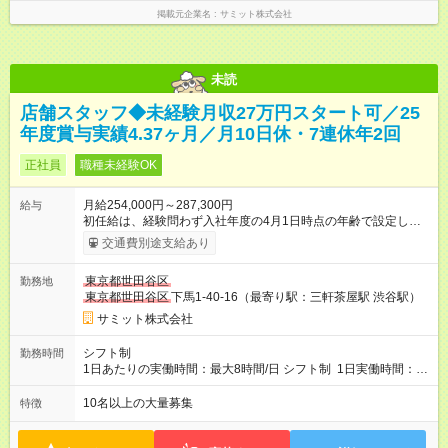
掲載元企業名
サミット株式会社
未読
店舗スタッフ◆未経験月収27万円スタート可／25
年度賞与実績4.37ヶ月／月10日休・7連休年2回
正社員
職種未経験OK
月給254,000円～287,300円
給与
初任給は、経験問わず入社年度の4月1日時点の年齢で設定しま
す。 ■27歳以上：月給28万7300円 ■26歳 ：月給28万3300
交通費別途支給あり
円 ■25歳 ：月給27万9300円 ■24歳 ：月給27万5300円
■23歳 ：月給27万円 ■22歳 ：月給26万5000円 ■21
東京都世田谷区
勤務地
歳 ：月給26万円 ■20歳 ：月給25万4000円 ■キャリアパ
東京都世田谷区
下馬1-40-16（最寄り駅：三軒茶屋駅 渋谷駅）
スについて■ 配属後は経験を積み、サブチーフ・チーフ（部門運
営責任者）を目指します。 チーフは接客や作業のほか、販売計
サミット株式会社
画や売場作り、社員教育も担当。副店長・店長へ昇進すれば給
与も大幅アップします。 また年1回キャリア希望を出せ、商品
シフト制
勤務時間
部・営業企画部・総務部・経理部など本部スタッフへの挑戦も
1日あたりの実働時間：最大8時間/日 シフト制 1日実働時間：最
可能です。 直近では入社2年で営業企画・店舗開発・サイト開
大8時間(休憩1時間) 月10日休 【シフト例】 8:00～17:00 10:00
発・経理部への異動例もあり、自身の可能性を広げられる環境
～19:00 12:00～21:00 ほか 深夜営業店舗(22時～25時閉店)に
10名以上の大量募集
特徴
です！ 【試用期間】試用期間あり 試用期間の長さ：3ヶ月 雇用
は、 「夜間運営責任者」を配置しているので、 閉店作業のた
形態、給与は本採用時と同じです。
めの深夜勤務はありません。 月平均残業時間20～30h程度