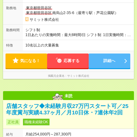
■23歳 ：月給27万円 ■22歳 ：月給26万5000円 ■21
東京都世田谷区
勤務地
歳 ：月給26万円 ■20歳 ：月給25万4000円 ■キャリアパ
東京都世田谷区
南烏山2-35-6（最寄り駅：芦花公園駅）
スについて■ 配属後は経験を積み、サブチーフ・チーフ（部門運
営責任者）を目指します。 チーフは接客や作業のほか、販売計
サミット株式会社
画や売場作り、社員教育も担当。副店長・店長へ昇進すれば給
与も大幅アップします。 また年1回キャリア希望を出せ、商品
シフト制
勤務時間
部・営業企画部・総務部・経理部など本部スタッフへの挑戦も
1日あたりの実働時間：最大8時間/日 シフト制 1日実働時間：最
可能です。 直近では入社2年で営業企画・店舗開発・サイト開
大8時間(休憩1時間) 月10日休 【シフト例】 8:00～17:00 10:00
発・経理部への異動例もあり、自身の可能性を広げられる環境
～19:00 12:00～21:00 ほか 深夜営業店舗(22時～25時閉店)に
10名以上の大量募集
特徴
です！ 【試用期間】試用期間あり 試用期間の長さ：3ヶ月 雇用
は、 「夜間運営責任者」を配置しているので、 閉店作業のた
形態、給与は本採用時と同じです。
めの深夜勤務はありません。 月平均残業時間20～30h程度
気になる！
応募する
詳細へ
掲載元企業名
サミット株式会社
未読
店舗スタッフ◆未経験月収27万円スタート可／25
年度賞与実績4.37ヶ月／月10日休・7連休年2回
正社員
職種未経験OK
月給254,000円～287,300円
給与