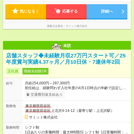
は、 「夜間運営責任者」を配置しているので、 閉店作業のた
形態、給与は本採用時と同じです。
めの深夜勤務はありません。 月平均残業時間20～30h程度
気になる！
応募する
詳細へ
掲載元企業名
サミット株式会社
未読
店舗スタッフ◆未経験月収27万円スタート可／25
年度賞与実績4.37ヶ月／月10日休・7連休年2回
正社員
職種未経験OK
月給254,000円～287,300円
給与
初任給は、経験問わず入社年度の4月1日時点の年齢で設定しま
す。 ■27歳以上：月給28万7300円 ■26歳 ：月給28万3300
交通費別途支給あり
円 ■25歳 ：月給27万9300円 ■24歳 ：月給27万5300円
■23歳 ：月給27万円 ■22歳 ：月給26万5000円 ■21
東京都世田谷区
勤務地
歳 ：月給26万円 ■20歳 ：月給25万4000円 ■キャリアパ
東京都世田谷区
上北沢4-14-12（最寄り駅：上北沢駅）
スについて■ 配属後は経験を積み、サブチーフ・チーフ（部門運
営責任者）を目指します。 チーフは接客や作業のほか、販売計
サミット株式会社
画や売場作り、社員教育も担当。副店長・店長へ昇進すれば給
与も大幅アップします。 また年1回キャリア希望を出せ、商品
シフト制
勤務時間
部・営業企画部・総務部・経理部など本部スタッフへの挑戦も
1日あたりの実働時間：最大8時間/日 シフト制 1日実働時間：最