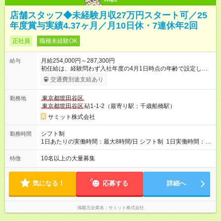
店舗スタッフ◆未経験月収27万円スタート可／25
年度賞与実績4.37ヶ月／月10日休・7連休年2回
正社員
職種未経験OK
月給254,000円～287,300円
給与
初任給は、経験問わず入社年度の4月1日時点の年齢で設定しま
す。 ■27歳以上：月給28万7300円 ■26歳 ：月給28万3300
交通費別途支給あり
円 ■25歳 ：月給27万9300円 ■24歳 ：月給27万5300円
■23歳 ：月給27万円 ■22歳 ：月給26万5000円 ■21
東京都世田谷区
勤務地
歳 ：月給26万円 ■20歳 ：月給25万4000円 ■キャリアパ
東京都世田谷区
砧1-1-2（最寄り駅：千歳船橋駅）
スについて■ 配属後は経験を積み、サブチーフ・チーフ（部門運
営責任者）を目指します。 チーフは接客や作業のほか、販売計
サミット株式会社
画や売場作り、社員教育も担当。副店長・店長へ昇進すれば給
与も大幅アップします。 また年1回キャリア希望を出せ、商品
シフト制
勤務時間
部・営業企画部・総務部・経理部など本部スタッフへの挑戦も
1日あたりの実働時間：最大8時間/日 シフト制 1日実働時間：最
可能です。 直近では入社2年で営業企画・店舗開発・サイト開
大8時間(休憩1時間) 月10日休 【シフト例】 8:00～17:00 10:00
発・経理部への異動例もあり、自身の可能性を広げられる環境
～19:00 12:00～21:00 ほか 深夜営業店舗(22時～25時閉店)に
10名以上の大量募集
特徴
です！ 【試用期間】試用期間あり 試用期間の長さ：3ヶ月 雇用
は、 「夜間運営責任者」を配置しているので、 閉店作業のた
形態、給与は本採用時と同じです。
めの深夜勤務はありません。 月平均残業時間20～30h程度
気になる！
応募する
詳細へ
掲載元企業名
サミット株式会社