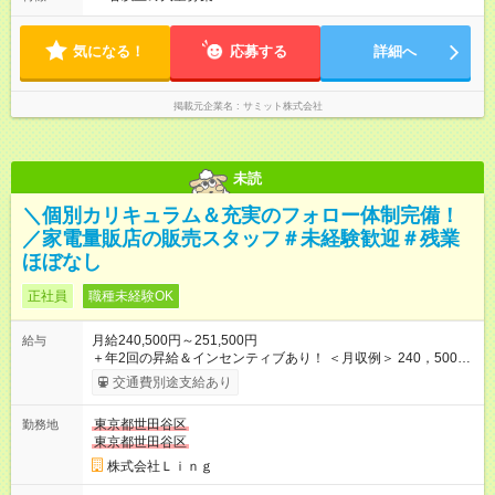
です！ 【試用期間】試用期間あり 試用期間の長さ：3ヶ月 雇用
は、 「夜間運営責任者」を配置しているので、 閉店作業のた
形態、給与は本採用時と同じです。
めの深夜勤務はありません。 月平均残業時間20～30h程度
気になる！
応募する
詳細へ
掲載元企業名
サミット株式会社
未読
＼個別カリキュラム＆充実のフォロー体制完備！
／家電量販店の販売スタッフ＃未経験歓迎＃残業
ほぼなし
正社員
職種未経験OK
月給240,500円～251,500円
給与
＋年2回の昇給＆インセンティブあり！ ＜月収例＞ 240，500円
～＋インセンティブ＋賞与＋諸手当 ◎経験・能力を考慮し、決
交通費別途支給あり
定します。 ◎残業が発生した場合は、時間外手当を別途全額支
給します。 ＼頑張りが収入に直結！／ あなたの頑張りを正当に
東京都世田谷区
勤務地
評価するため、年2回の昇給機会を設けています。 さらに、店舗
東京都世田谷区
目標の達成に応じてインセンティブを支給。 チームで協力して
得られる達成感は格別です♪ また、「家電アドバイザー」などの
株式会社Ｌｉｎｇ
資格を取得すれば、資格手当も支給。 スキルアップが収入アッ