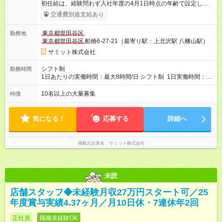
初任給は、経験問わず入社年度の4月1日時点の年齢で設定しま
す。 ■27歳以上：月給28万7300円 ■26歳 ：月給28万3300
交通費別途支給あり
円 ■25歳 ：月給27万9300円 ■24歳 ：月給27万5300円
■23歳 ：月給27万円 ■22歳 ：月給26万5000円 ■21
東京都世田谷区
勤務地
歳 ：月給26万円 ■20歳 ：月給25万4000円 ■キャリアパ
東京都世田谷区
船橋6-27-21（最寄り駅：上北沢駅 八幡山駅）
スについて■ 配属後は経験を積み、サブチーフ・チーフ（部門運
営責任者）を目指します。 チーフは接客や作業のほか、販売計
サミット株式会社
画や売場作り、社員教育も担当。副店長・店長へ昇進すれば給
与も大幅アップします。 また年1回キャリア希望を出せ、商品
シフト制
勤務時間
部・営業企画部・総務部・経理部など本部スタッフへの挑戦も
1日あたりの実働時間：最大8時間/日 シフト制 1日実働時間：最
可能です。 直近では入社2年で営業企画・店舗開発・サイト開
大8時間(休憩1時間) 月10日休 【シフト例】 8:00～17:00 10:00
発・経理部への異動例もあり、自身の可能性を広げられる環境
～19:00 12:00～21:00 ほか 深夜営業店舗(22時～25時閉店)に
10名以上の大量募集
特徴
です！ 【試用期間】試用期間あり 試用期間の長さ：3ヶ月 雇用
は、 「夜間運営責任者」を配置しているので、 閉店作業のた
形態、給与は本採用時と同じです。
めの深夜勤務はありません。 月平均残業時間20～30h程度
気になる！
応募する
詳細へ
掲載元企業名
サミット株式会社
未読
店舗スタッフ◆未経験月収27万円スタート可／25
年度賞与実績4.37ヶ月／月10日休・7連休年2回
正社員
職種未経験OK