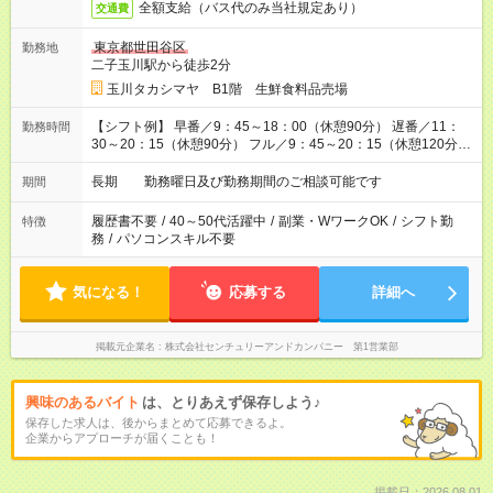
全額支給（バス代のみ当社規定あり）
交通費
東京都世田谷区
勤務地
二子玉川駅から徒歩2分
玉川タカシマヤ B1階 生鮮食料品売場
【シフト例】 早番／9：45～18：00（休憩90分） 遅番／11：
勤務時間
30～20：15（休憩90分） フル／9：45～20：15（休憩120分）
※ローテーションシフト制 実働：実働7～8時間
長期 勤務曜日及び勤務期間のご相談可能です
期間
履歴書不要
/
40～50代活躍中
/
副業・WワークOK
/
シフト勤
特徴
務
/
パソコンスキル不要
気になる！
応募する
詳細へ
掲載元企業名
株式会社センチュリーアンドカンパニー 第1営業部
興味のあるバイト
は、とりあえず保存しよう♪
保存した求人は、後からまとめて応募できるよ。
企業からアプローチが届くことも！
掲載日：2026.08.01