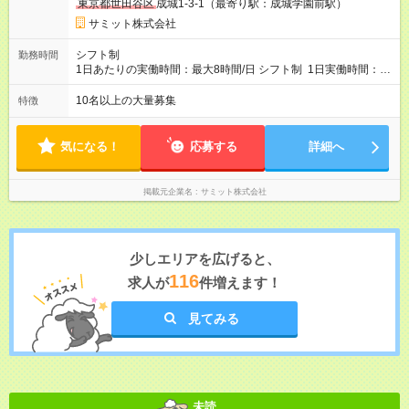
東京都世田谷区
成城1-3-1（最寄り駅：成城学園前駅）
スについて■ 配属後は経験を積み、サブチーフ・チーフ（部門運
営責任者）を目指します。 チーフは接客や作業のほか、販売計
サミット株式会社
画や売場作り、社員教育も担当。副店長・店長へ昇進すれば給
与も大幅アップします。 また年1回キャリア希望を出せ、商品
シフト制
勤務時間
部・営業企画部・総務部・経理部など本部スタッフへの挑戦も
1日あたりの実働時間：最大8時間/日 シフト制 1日実働時間：最
可能です。 直近では入社2年で営業企画・店舗開発・サイト開
大8時間(休憩1時間) 月10日休 【シフト例】 8:00～17:00 10:00
発・経理部への異動例もあり、自身の可能性を広げられる環境
～19:00 12:00～21:00 ほか 深夜営業店舗(22時～25時閉店)に
10名以上の大量募集
特徴
です！ 【試用期間】試用期間あり 試用期間の長さ：3ヶ月 雇用
は、 「夜間運営責任者」を配置しているので、 閉店作業のた
形態、給与は本採用時と同じです。
めの深夜勤務はありません。 月平均残業時間20～30h程度
気になる！
応募する
詳細へ
掲載元企業名
サミット株式会社
少しエリアを広げると、
116
求人が
件増えます！
見てみる
未読