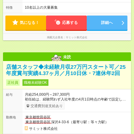
発・経理部への異動例もあり、自身の可能性を広げられる環境
大8時間(休憩1時間) 月10日休 【シフト例】 8:00～17:00 10:00
です！ 【試用期間】試用期間あり 試用期間の長さ：3ヶ月 雇用
～19:00 12:00～21:00 ほか 深夜営業店舗(22時～25時閉店)に
10名以上の大量募集
特徴
形態、給与は本採用時と同じです。
は、 「夜間運営責任者」を配置しているので、 閉店作業のた
めの深夜勤務はありません。 月平均残業時間20～30h程度
気になる！
応募する
詳細へ
掲載元企業名
サミット株式会社
未読
店舗スタッフ◆未経験月収27万円スタート可／25
年度賞与実績4.37ヶ月／月10日休・7連休年2回
正社員
職種未経験OK
月給254,000円～287,300円
給与
初任給は、経験問わず入社年度の4月1日時点の年齢で設定しま
す。 ■27歳以上：月給28万7300円 ■26歳 ：月給28万3300
交通費別途支給あり
円 ■25歳 ：月給27万9300円 ■24歳 ：月給27万5300円
■23歳 ：月給27万円 ■22歳 ：月給26万5000円 ■21
東京都世田谷区
勤務地
歳 ：月給26万円 ■20歳 ：月給25万4000円 ■キャリアパ
東京都世田谷区
深沢4-33-6（最寄り駅：等々力駅）
スについて■ 配属後は経験を積み、サブチーフ・チーフ（部門運
営責任者）を目指します。 チーフは接客や作業のほか、販売計
サミット株式会社
画や売場作り、社員教育も担当。副店長・店長へ昇進すれば給