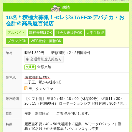
未読
10名＊積極大募集！≪レジSTAFF≫デパチカ・お
会計＠高島屋百貨店
アルバイト
職種未経験OK
社会人未経験OK
大学生歓迎
ブランクOK
WEB登録・面接OK
時給1,350円 研修期間：2～5日同条件
給与
交通費別途支給あり
全額支給
交通費
東京都世田谷区
勤務地
二子玉川駅から徒歩2分
玉川タカシマヤ
【シフト例】 早番9：45～18：00（休憩90分） 遅番11：30～
勤務時間
20：15（休憩90分） ローテーションシフト制 休憩：90分 / 実
働：７～８時間
短期 期間限定！ ご希望お伺いします。
期間
履歴書不要
/
40～50代活躍中
/
副業・WワークOK
/
シフト勤
特徴
務
/
10名以上の大量募集
/
パソコンスキル不要