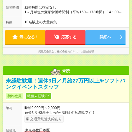
勤務時間は指定なし
勤務時間
1ヶ月単位の変形労働時間制（平均160～173時間） 14：00～
2：00の間のシフト制 ※営業時間・勤務開始時間は拠点により異
なる。
10名以上の大量募集
特徴
気になる！
応募する
詳細へ
掲載元企業名
株式会社カクヤス 人財創造部
未読
未経験歓迎！週休3日／月給27万円以上✨ソフトバ
ンクイベントスタッフ
契約社員
職種未経験OK
時給2,000円～2,000円
給与
頑張りや成果をしっかり評価する環境です！
交通費別途支給あり
東京都世田谷区
勤務地