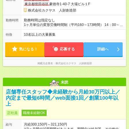
定致します。 【試用期間】試用期間あり 試用期間の長さ：3ヶ
東京都世田谷区
豪徳寺1-40-7 大場ビル１F
月 雇用形態、給与は本採用時と同じです。
株式会社カクヤス 人財創造部
勤務時間は指定なし
勤務時間
1ヶ月単位の変形労働時間制（平均160～173時間） 14：00～
2：00の間のシフト制 ※営業時間・勤務開始時間は拠点により異
なる。
10名以上の大量募集
特徴
気になる！
応募する
詳細へ
掲載元企業名
株式会社カクヤス 人財創造部
未読
店舗専任スタッフ◆未経験から月給30万円以上／
内定まで最短6時間／web面接1回／創業100年以
上
正社員
職種未経験OK
月給300,150円～321,150円
給与