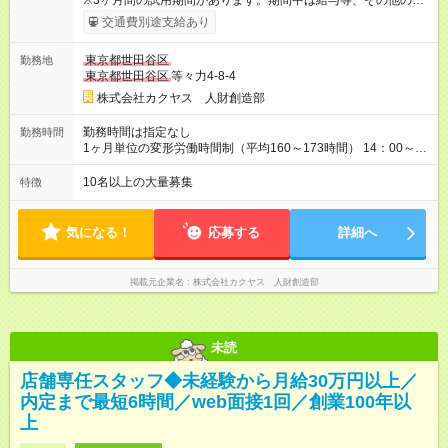
※3ヶ月間の試用期間があります。期間中は給与等、その他の待
遇に違いはありません。 ※給与には月30時間分の固定残業代
交通費別途支給あり
（48，700円～58，200円）を含んでいます。超過分には別途、
残業手当を支給します。 ※月給は、経験・能力を考慮の上、決
東京都世田谷区
勤務地
定致します。 【試用期間】試用期間あり 試用期間の長さ：3ヶ
東京都世田谷区
等々力4-8-4
月 雇用形態、給与は本採用時と同じです。
株式会社カクヤス 人財創造部
勤務時間は指定なし
勤務時間
1ヶ月単位の変形労働時間制（平均160～173時間） 14：00～
2：00の間のシフト制 ※営業時間・勤務開始時間は拠点により異
なる。
10名以上の大量募集
特徴
気になる！
応募する
詳細へ
掲載元企業名
株式会社カクヤス 人財創造部
未読
店舗専任スタッフ◆未経験から月給30万円以上／
内定まで最短6時間／web面接1回／創業100年以
上