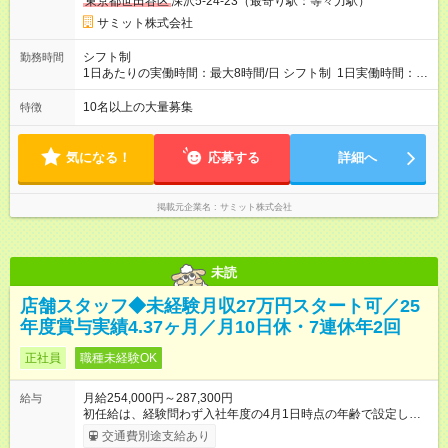
東京都世田谷区
深沢5-24-23（最寄り駅：等々力駅）
スについて■ 配属後は経験を積み、サブチーフ・チーフ（部門運
営責任者）を目指します。 チーフは接客や作業のほか、販売計
サミット株式会社
画や売場作り、社員教育も担当。副店長・店長へ昇進すれば給
与も大幅アップします。 また年1回キャリア希望を出せ、商品
シフト制
勤務時間
部・営業企画部・総務部・経理部など本部スタッフへの挑戦も
1日あたりの実働時間：最大8時間/日 シフト制 1日実働時間：最
可能です。 直近では入社2年で営業企画・店舗開発・サイト開
大8時間(休憩1時間) 月10日休 【シフト例】 8:00～17:00 10:00
発・経理部への異動例もあり、自身の可能性を広げられる環境
～19:00 12:00～21:00 ほか 深夜営業店舗(22時～25時閉店)に
10名以上の大量募集
特徴
です！ 【試用期間】試用期間あり 試用期間の長さ：3ヶ月 雇用
は、 「夜間運営責任者」を配置しているので、 閉店作業のた
形態、給与は本採用時と同じです。
めの深夜勤務はありません。 月平均残業時間20～30h程度
気になる！
応募する
詳細へ
掲載元企業名
サミット株式会社
未読
店舗スタッフ◆未経験月収27万円スタート可／25
年度賞与実績4.37ヶ月／月10日休・7連休年2回
正社員
職種未経験OK
月給254,000円～287,300円
給与
初任給は、経験問わず入社年度の4月1日時点の年齢で設定しま
す。 ■27歳以上：月給28万7300円 ■26歳 ：月給28万3300
交通費別途支給あり
円 ■25歳 ：月給27万9300円 ■24歳 ：月給27万5300円