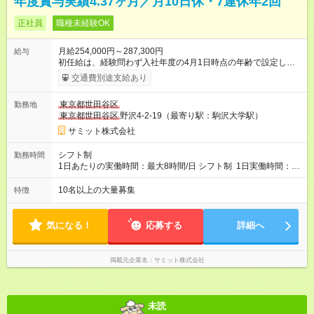
年度賞与実績4.37ヶ月／月10日休・7連休年2回
正社員
職種未経験OK
月給254,000円～287,300円
給与
初任給は、経験問わず入社年度の4月1日時点の年齢で設定しま
す。 ■27歳以上：月給28万7300円 ■26歳 ：月給28万3300
交通費別途支給あり
円 ■25歳 ：月給27万9300円 ■24歳 ：月給27万5300円
■23歳 ：月給27万円 ■22歳 ：月給26万5000円 ■21
東京都世田谷区
勤務地
歳 ：月給26万円 ■20歳 ：月給25万4000円 ■キャリアパ
東京都世田谷区
野沢4-2-19（最寄り駅：駒沢大学駅）
スについて■ 配属後は経験を積み、サブチーフ・チーフ（部門運
営責任者）を目指します。 チーフは接客や作業のほか、販売計
サミット株式会社
画や売場作り、社員教育も担当。副店長・店長へ昇進すれば給
与も大幅アップします。 また年1回キャリア希望を出せ、商品
シフト制
勤務時間
部・営業企画部・総務部・経理部など本部スタッフへの挑戦も
1日あたりの実働時間：最大8時間/日 シフト制 1日実働時間：最
可能です。 直近では入社2年で営業企画・店舗開発・サイト開
大8時間(休憩1時間) 月10日休 【シフト例】 8:00～17:00 10:00
発・経理部への異動例もあり、自身の可能性を広げられる環境
～19:00 12:00～21:00 ほか 深夜営業店舗(22時～25時閉店)に
10名以上の大量募集
特徴
です！ 【試用期間】試用期間あり 試用期間の長さ：3ヶ月 雇用
は、 「夜間運営責任者」を配置しているので、 閉店作業のた
形態、給与は本採用時と同じです。
めの深夜勤務はありません。 月平均残業時間20～30h程度
気になる！
応募する
詳細へ
掲載元企業名
サミット株式会社
未読