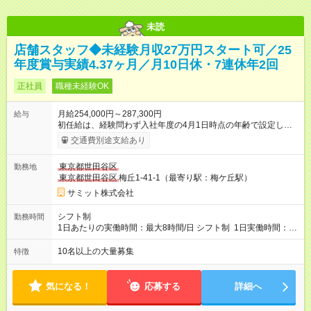
未読
店舗スタッフ◆未経験月収27万円スタート可／25
年度賞与実績4.37ヶ月／月10日休・7連休年2回
正社員
職種未経験OK
月給254,000円～287,300円
給与
初任給は、経験問わず入社年度の4月1日時点の年齢で設定しま
す。 ■27歳以上：月給28万7300円 ■26歳 ：月給28万3300
交通費別途支給あり
円 ■25歳 ：月給27万9300円 ■24歳 ：月給27万5300円
■23歳 ：月給27万円 ■22歳 ：月給26万5000円 ■21
東京都世田谷区
勤務地
歳 ：月給26万円 ■20歳 ：月給25万4000円 ■キャリアパ
東京都世田谷区
梅丘1-41-1（最寄り駅：梅ケ丘駅）
スについて■ 配属後は経験を積み、サブチーフ・チーフ（部門運
営責任者）を目指します。 チーフは接客や作業のほか、販売計
サミット株式会社
画や売場作り、社員教育も担当。副店長・店長へ昇進すれば給
与も大幅アップします。 また年1回キャリア希望を出せ、商品
シフト制
勤務時間
部・営業企画部・総務部・経理部など本部スタッフへの挑戦も
1日あたりの実働時間：最大8時間/日 シフト制 1日実働時間：最
可能です。 直近では入社2年で営業企画・店舗開発・サイト開
大8時間(休憩1時間) 月10日休 【シフト例】 8:00～17:00 10:00
発・経理部への異動例もあり、自身の可能性を広げられる環境
～19:00 12:00～21:00 ほか 深夜営業店舗(22時～25時閉店)に
10名以上の大量募集
特徴
です！ 【試用期間】試用期間あり 試用期間の長さ：3ヶ月 雇用
は、 「夜間運営責任者」を配置しているので、 閉店作業のた
形態、給与は本採用時と同じです。
めの深夜勤務はありません。 月平均残業時間20～30h程度
気になる！
応募する
詳細へ