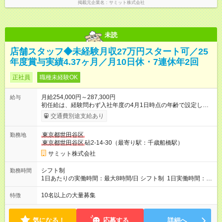
掲載元企業名
サミット株式会社
未読
店舗スタッフ◆未経験月収27万円スタート可／25
年度賞与実績4.37ヶ月／月10日休・7連休年2回
正社員
職種未経験OK
月給254,000円～287,300円
給与
初任給は、経験問わず入社年度の4月1日時点の年齢で設定しま
す。 ■27歳以上：月給28万7300円 ■26歳 ：月給28万3300
交通費別途支給あり
円 ■25歳 ：月給27万9300円 ■24歳 ：月給27万5300円
■23歳 ：月給27万円 ■22歳 ：月給26万5000円 ■21
東京都世田谷区
勤務地
歳 ：月給26万円 ■20歳 ：月給25万4000円 ■キャリアパ
東京都世田谷区
砧2-14-30（最寄り駅：千歳船橋駅）
スについて■ 配属後は経験を積み、サブチーフ・チーフ（部門運
営責任者）を目指します。 チーフは接客や作業のほか、販売計
サミット株式会社
画や売場作り、社員教育も担当。副店長・店長へ昇進すれば給
与も大幅アップします。 また年1回キャリア希望を出せ、商品
シフト制
勤務時間
部・営業企画部・総務部・経理部など本部スタッフへの挑戦も
1日あたりの実働時間：最大8時間/日 シフト制 1日実働時間：最
可能です。 直近では入社2年で営業企画・店舗開発・サイト開
大8時間(休憩1時間) 月10日休 【シフト例】 8:00～17:00 10:00
発・経理部への異動例もあり、自身の可能性を広げられる環境
～19:00 12:00～21:00 ほか 深夜営業店舗(22時～25時閉店)に
10名以上の大量募集
特徴
です！ 【試用期間】試用期間あり 試用期間の長さ：3ヶ月 雇用
は、 「夜間運営責任者」を配置しているので、 閉店作業のた
形態、給与は本採用時と同じです。
めの深夜勤務はありません。 月平均残業時間20～30h程度
気になる！
応募する
詳細へ