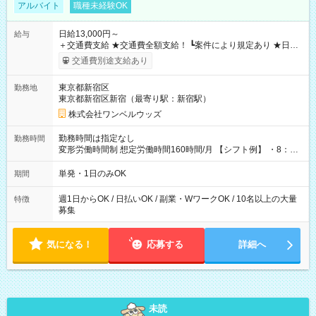
アルバイト
職種未経験OK
日給13,000円～
給与
＋交通費支給 ★交通費全額支給！ ┗案件により規定あり ★日払
いOK！（規定あり） ┗働いたその日に現金GET♪ お仕事後はコ
交通費別途支給あり
ンビニATMから 日払い分を引き落とせます！ 【試用期間】試
用期間なし
東京都新宿区
勤務地
東京都新宿区新宿（最寄り駅：新宿駅）
株式会社ワンベルウッズ
勤務時間は指定なし
勤務時間
変形労働時間制 想定労働時間160時間/月 【シフト例】 ・8：00
～21：00
単発・1日のみOK
期間
週1日からOK / 日払いOK / 副業・WワークOK / 10名以上の大量
特徴
募集
気になる！
応募する
詳細へ
未読