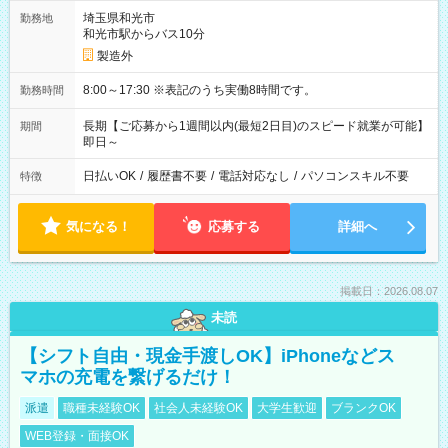
埼玉県和光市
勤務地
和光市駅からバス10分
製造外
8:00～17:30 ※表記のうち実働8時間です。
勤務時間
長期【ご応募から1週間以内(最短2日目)のスピード就業が可能】
期間
即日～
日払いOK
/
履歴書不要
/
電話対応なし
/
パソコンスキル不要
特徴
気になる！
応募する
詳細へ
掲載日：2026.08.07
未読
【シフト自由・現金手渡しOK】iPhoneなどス
マホの充電を繋げるだけ！
派遣
職種未経験OK
社会人未経験OK
大学生歓迎
ブランクOK
WEB登録・面接OK