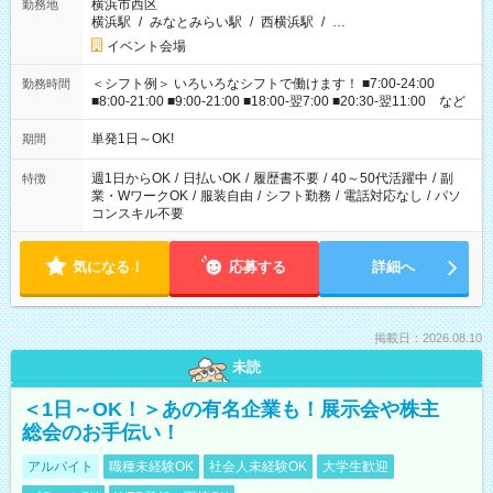
横浜市西区
勤務地
横浜駅
/
みなとみらい駅
/
西横浜駅
/
…
イベント会場
＜シフト例＞ いろいろなシフトで働けます！ ■7:00-24:00
勤務時間
■8:00-21:00 ■9:00-21:00 ■18:00-翌7:00 ■20:30-翌11:00 など
単発1日～OK!
期間
週1日からOK
/
日払いOK
/
履歴書不要
/
40～50代活躍中
/
副
特徴
業・WワークOK
/
服装自由
/
シフト勤務
/
電話対応なし
/
パソ
コンスキル不要
気になる！
応募する
詳細へ
掲載日：2026.08.10
未読
＜1日～OK！＞あの有名企業も！展示会や株主
総会のお手伝い！
アルバイト
職種未経験OK
社会人未経験OK
大学生歓迎