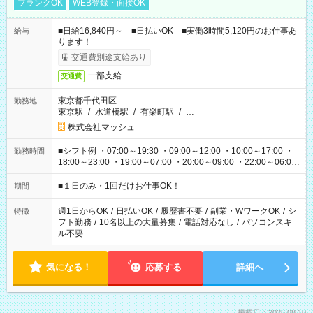
ブランクOK
WEB登録・面接OK
■日給16,840円～ ■日払いOK ■実働3時間5,120円のお仕事あ
給与
ります！
交通費別途支給あり
一部支給
交通費
東京都千代田区
勤務地
東京駅
/
水道橋駅
/
有楽町駅
/
…
株式会社マッシュ
■シフト例 ・07:00～19:30 ・09:00～12:00 ・10:00～17:00 ・
勤務時間
18:00～23:00 ・19:00～07:00 ・20:00～09:00 ・22:00～06:00
etc ★最短で3時間で5,120円のお仕事から 15時間で2万円近く稼
げるお仕事も！ ご希望のお時間に合わせてご紹介！ ※シフトは
■１日のみ・1回だけお仕事OK！
期間
現場によって異なります。 ※勿論、休憩時間はあるのでご安心
ください！
週1日からOK
/
日払いOK
/
履歴書不要
/
副業・WワークOK
/
シ
特徴
フト勤務
/
10名以上の大量募集
/
電話対応なし
/
パソコンスキ
ル不要
気になる！
応募する
詳細へ
掲載日：2026.08.10