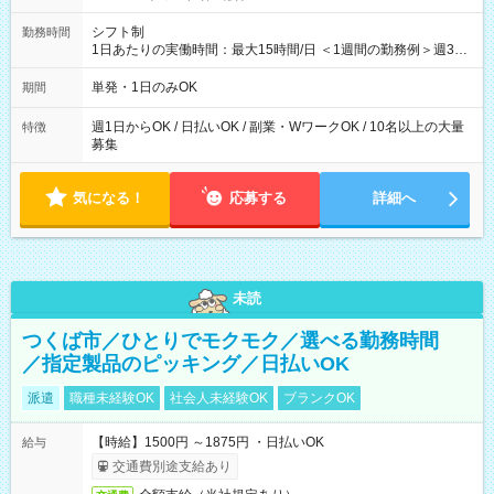
シフト制
勤務時間
1日あたりの実働時間：最大15時間/日 ＜1週間の勤務例＞週3回
勤務 勤務：月・水・金 休み：火・木・土・日 好きな時にお仕事
可能です！ ※1日あたりの最大実働時間は日勤、夜勤共に勤務し
単発・1日のみOK
期間
た時間になります。
週1日からOK / 日払いOK / 副業・WワークOK / 10名以上の大量
特徴
募集
気になる！
応募する
詳細へ
未読
つくば市／ひとりでモクモク／選べる勤務時間
／指定製品のピッキング／日払いOK
派遣
職種未経験OK
社会人未経験OK
ブランクOK
【時給】1500円 ～1875円 ・日払いOK
給与
交通費別途支給あり