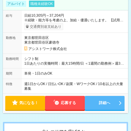
アルバイト
職種未経験OK
日給10,305円～37,204円
給与
※経験・能力等を考慮の上、加給・優遇いたします。 【試用期
間】試用期間なし
交通費別途支給あり
東京都世田谷区
勤務地
東京都世田谷区豪徳寺
アシストワーク株式会社
シフト制
勤務時間
1日あたりの実働時間：最大15時間/日 ＜1週間の勤務例＞週3回
勤務 勤務：月・水・金 休み：火・木・土・日 好きな時にお仕事
可能です！ ※1日あたりの最大実働時間は日勤、夜勤共に勤務し
単発・1日のみOK
期間
た時間になります。
週1日からOK / 日払いOK / 副業・WワークOK / 10名以上の大量
特徴
募集
気になる！
応募する
詳細へ