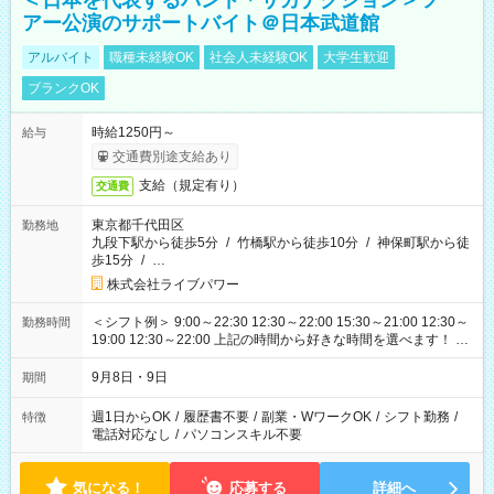
＜日本を代表するバンド＊サカナクション＞ツ
アー公演のサポートバイト＠日本武道館
アルバイト
職種未経験OK
社会人未経験OK
大学生歓迎
ブランクOK
時給1250円～
給与
交通費別途支給あり
支給（規定有り）
交通費
東京都千代田区
勤務地
九段下駅から徒歩5分
/
竹橋駅から徒歩10分
/
神保町駅から徒
歩15分
/
…
株式会社ライブパワー
＜シフト例＞ 9:00～22:30 12:30～22:00 15:30～21:00 12:30～
勤務時間
19:00 12:30～22:00 上記の時間から好きな時間を選べます！ ※
時間は変更となる可能性があります
9月8日・9日
期間
週1日からOK
/
履歴書不要
/
副業・WワークOK
/
シフト勤務
/
特徴
電話対応なし
/
パソコンスキル不要
気になる！
応募する
詳細へ