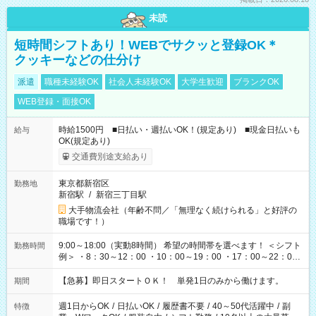
未読
短時間シフトあり！WEBでサクッと登録OK＊
クッキーなどの仕分け
派遣
職種未経験OK
社会人未経験OK
大学生歓迎
ブランクOK
WEB登録・面接OK
時給1500円 ■日払い・週払いOK！(規定あり) ■現金日払いも
給与
OK(規定あり)
交通費別途支給あり
東京都新宿区
勤務地
新宿駅
/
新宿三丁目駅
大手物流会社（年齢不問／「無理なく続けられる」と好評の
職場です！）
9:00～18:00（実動8時間） 希望の時間帯を選べます！ ＜シフト
勤務時間
例＞ ・8：30～12：00 ・10：00～19：00 ・17：00～22：00
・13：00～22：00 ・22：00～翌6：00 など
【急募】即日スタートＯＫ！ 単発1日のみから働けます。
期間
週1日からOK
/
日払いOK
/
履歴書不要
/
40～50代活躍中
/
副
特徴