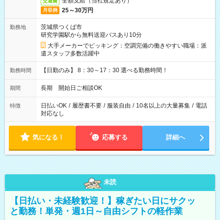
全額支給（当社規定あり）
交通費
25～30万円
月収例
茨城県つくば市
勤務地
研究学園駅から無料送迎バスあり10分
大手メーカーでピッキング：空調完備の働きやすい職場：派
遣スタッフ多数活躍中
【日勤のみ】 8：30～17：30 選べる勤務時間！
勤務時間
長期 開始日ご相談OK
期間
日払いOK
/
履歴書不要
/
服装自由
/
10名以上の大量募集
/
電話
特徴
対応なし
気になる！
応募する
詳細へ
未読
【日払い・未経験歓迎！】稼ぎたい日にサクッ
と勤務！単発・週1日～自由シフトの軽作業