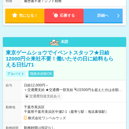
履歴書不要
/
シフト勤務
特徴
気になる！
応募する
詳細へ
未読
東京ゲームショウでイベントスタッフ★日給
12000円☆来社不要！働いたその日に給料もら
える日払/T1
アルバイト
職種未経験OK
日給12,000円～
給与
＋交通費支給 ★交通費一部支給 ┗1日500円を超えた分は全額支
給！ ※往復500円以内の方は自己負担となります ★日払いOK！
交通費別途支給あり
（規定あり） ┗働いたその日に現金GET♪ お仕事後はコンビニ
ATMから 日払い分を引き落とせます！ 【試用期間】試用期間
千葉市美浜区
勤務地
なし
千葉県千葉市美浜区中瀬2-1（最寄り駅：海浜幕張駅）
株式会社ワンベルウッズ
勤務時間は指定なし
勤務時間