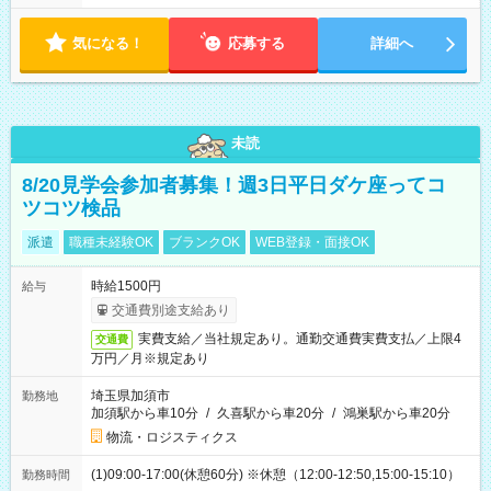
す！ 【シフト例】 ・11:00～14:00 ・16:30～19:00 ・13:00～
18:00 などのように、自由な働き方が可能なお仕事です！
気になる！
応募する
詳細へ
未読
8/20見学会参加者募集！週3日平日ダケ座ってコ
ツコツ検品
派遣
職種未経験OK
ブランクOK
WEB登録・面接OK
時給1500円
給与
交通費別途支給あり
実費支給／当社規定あり。通勤交通費実費支払／上限4
交通費
万円／月※規定あり
埼玉県加須市
勤務地
加須駅から車10分
/
久喜駅から車20分
/
鴻巣駅から車20分
物流・ロジスティクス
(1)09:00-17:00(休憩60分) ※休憩（12:00-12:50,15:00-15:10）
勤務時間