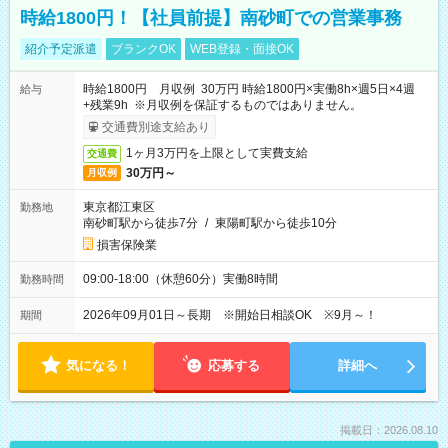
時給1800円！【社員前提】南砂町での営業事務
紹介予定派遣
ブランクOK
WEB登録・面接OK
時給1800円 月収例 30万円 時給1800円×実働8h×週5日×4週
給与
+残業9h ※月収例を保証するものではありません。
交通費別途支給あり
1ヶ月3万円を上限として実費支給
交通費
30万円～
月収例
東京都江東区
勤務地
南砂町駅から徒歩7分
/
東陽町駅から徒歩10分
損害保険業
09:00-18:00（休憩60分）実働8時間
勤務時間
2026年09月01日～長期 ※開始日相談OK ※9月～！
期間
気になる！
応募する
詳細へ
掲載日：2026.08.10