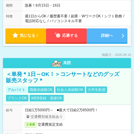
急募！8月15日・16日
期間
週1日からOK
/
履歴書不要
/
副業・WワークOK
/
シフト勤務
/
特徴
電話対応なし
/
パソコンスキル不要
気になる！
応募する
詳細へ
掲載日：2026.08.10
未読
＜単発＊1日～OK！＞コンサートなどのグッズ
販売スタッフ＊
アルバイト
職種未経験OK
社会人未経験OK
大学生歓迎
ブランクOK
WEB登録・面接OK
日給1万5000円～ ■最大で日給2万8500円！
給与
交通費別途支給あり
交通費規定支給
交通費