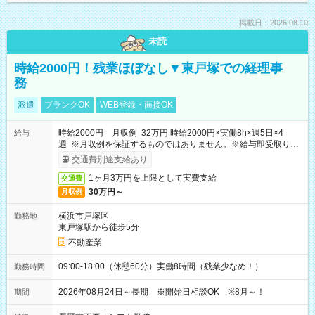
掲載日：2026.08.10
未読
時給2000円！残業ほぼなし▼東戸塚での経理事
務
派遣
ブランクOK
WEB登録・面接OK
時給2000円 月収例 32万円 時給2000円×実働8h×週5日×4
給与
週 ※月収例を保証するものではありません。※給与即受取りサ
ービス利用可（利用条件有）
交通費別途支給あり
1ヶ月3万円を上限として実費支給
交通費
30万円～
月収例
横浜市戸塚区
勤務地
東戸塚駅から徒歩5分
不動産業
09:00-18:00（休憩60分）実働8時間（残業少なめ！）
勤務時間
2026年08月24日～長期 ※開始日相談OK ※8月～！
期間