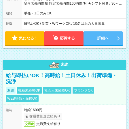
変形労働時間制 想定労働時間160時間/月 ★シフト例 8：30～
19：00
単発・1日のみOK
期間
日払いOK / 副業・WワークOK / 10名以上の大量募集
特徴
気になる！
応募する
詳細へ
未読
給与即払いOK！高時給！土日休み！出荷準備・
洗浄
派遣
職種未経験OK
社会人未経験OK
ブランクOK
WEB登録・面接OK
時給1600円
給与
交通費別途支給あり
交通費支給有り
交通費