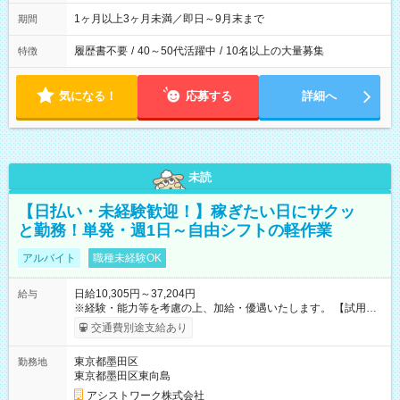
1ヶ月以上3ヶ月未満／即日～9月末まで
期間
履歴書不要
/
40～50代活躍中
/
10名以上の大量募集
特徴
気になる！
応募する
詳細へ
未読
【日払い・未経験歓迎！】稼ぎたい日にサクッ
と勤務！単発・週1日～自由シフトの軽作業
アルバイト
職種未経験OK
日給10,305円～37,204円
給与
※経験・能力等を考慮の上、加給・優遇いたします。 【試用期
間】試用期間なし
交通費別途支給あり
東京都墨田区
勤務地
東京都墨田区東向島
アシストワーク株式会社