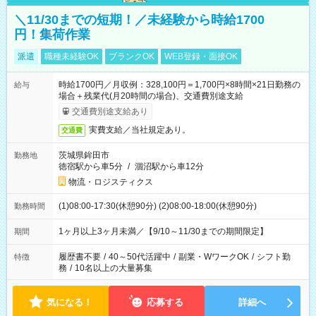
＼11/30までの短期！／未経験から時給1700
円！集荷作業
派遣
職種未経験OK
ブランクOK
WEB登録・面接OK
時給1700円／月収例：328,100円＝1,700円×8時間×21日勤務の
給与
場合＋残業代(月20時間の場合)、交通費別途支給
交通費別途支給あり
実費支給／当社規定あり。
交通費
茨城県鉾田市
勤務地
徳宿駅から車5分
/
涸沼駅から車12分
物流・ロジスティクス
(1)08:00-17:30(休憩90分) (2)08:00-18:00(休憩90分)
勤務時間
1ヶ月以上3ヶ月未満／【9/10～11/30までの期間限定】
期間
履歴書不要
/
40～50代活躍中
/
副業・WワークOK
/
シフト勤
特徴
務
/
10名以上の大量募集
気になる！
応募する
詳細へ