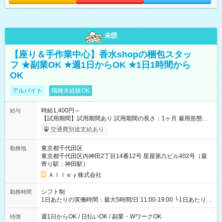
未読
【座り＆手作業中心】香水shopの梱包スタッ
フ ★副業OK ★週1日からOK ★1日1時間から
OK
アルバイト
職種未経験OK
時給1,400円～
給与
【試用期間】試用期間あり 試用期間の長さ：1ヶ月 雇用形態、
給与は本採用時と同じです。
交通費別途支給あり
東京都千代田区
勤務地
東京都千代田区内神田2丁目14番12号 星屋第六ビル402号（最
寄り駅：神田駅）
Ａｌｌｅｙ株式会社
シフト制
勤務時間
1日あたりの実働時間：最大5時間/日 11:00-19:00 └1日あたりの
実働時間：1-5時間 └上記の時間帯内であれば、いつでも勤務可
能！ └平日・土曜日の中で、お好きな曜日でご勤務いただけま
週1日からOK / 日払いOK / 副業・WワークOK
特徴