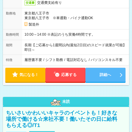
交通費支給有り
交通費
東京都八王子市
勤務地
東京都八王子市 ※車通勤・バイク通勤OK
製造外
10:00～14:00 ※表記のうち実働4時間です。
勤務時間
長期【ご応募から1週間以内(最短2日目)のスピード就業が可能】
期間
即日～
履歴書不要
/
シフト勤務
/
電話対応なし
/
パソコンスキル不要
特徴
気になる！
応募する
詳細へ
未読
ちいさいかわいいキャラのイベントも！好きな
場所で働ける☆来社不要！働いたその日に給料
もらえる◎/T1