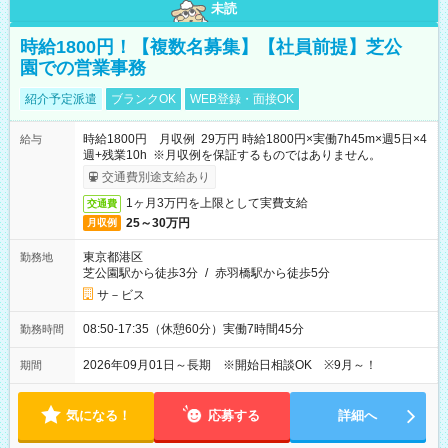
未読
時給1800円！【複数名募集】【社員前提】芝公
園での営業事務
紹介予定派遣
ブランクOK
WEB登録・面接OK
時給1800円 月収例 29万円 時給1800円×実働7h45m×週5日×4
給与
週+残業10h ※月収例を保証するものではありません。
交通費別途支給あり
1ヶ月3万円を上限として実費支給
交通費
25～30万円
月収例
東京都港区
勤務地
芝公園駅から徒歩3分
/
赤羽橋駅から徒歩5分
サ－ビス
08:50-17:35（休憩60分）実働7時間45分
勤務時間
2026年09月01日～長期 ※開始日相談OK ※9月～！
期間
気になる！
応募する
詳細へ