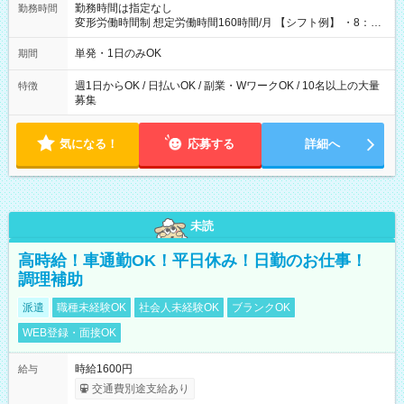
勤務時間は指定なし
勤務時間
変形労働時間制 想定労働時間160時間/月 【シフト例】 ・8：00
～21：00
単発・1日のみOK
期間
週1日からOK / 日払いOK / 副業・WワークOK / 10名以上の大量
特徴
募集
気になる！
応募する
詳細へ
未読
高時給！車通勤OK！平日休み！日勤のお仕事！
調理補助
派遣
職種未経験OK
社会人未経験OK
ブランクOK
WEB登録・面接OK
時給1600円
給与
交通費別途支給あり