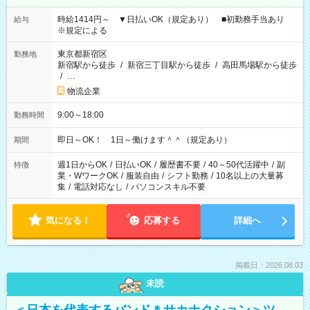
時給1414円～ ▼日払いOK（規定あり） ■初勤務手当あり
給与
※規定による
東京都新宿区
勤務地
新宿駅から徒歩
/
新宿三丁目駅から徒歩
/
高田馬場駅から徒歩
/
…
物流企業
9:00～18:00
勤務時間
即日～OK！ 1日～働けます＾＾（規定あり）
期間
週1日からOK
/
日払いOK
/
履歴書不要
/
40～50代活躍中
/
副
特徴
業・WワークOK
/
服装自由
/
シフト勤務
/
10名以上の大量募
集
/
電話対応なし
/
パソコンスキル不要
気になる！
応募する
詳細へ
掲載日：2026.08.03
未読