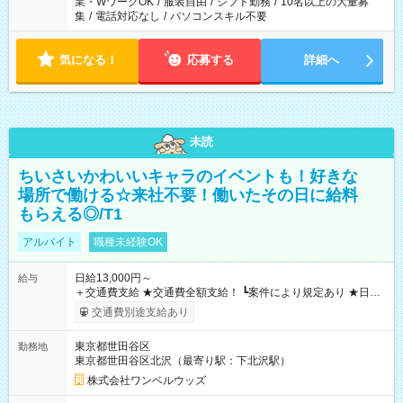
業・WワークOK
/
服装自由
/
シフト勤務
/
10名以上の大量募
集
/
電話対応なし
/
パソコンスキル不要
気になる！
応募する
詳細へ
未読
ちいさいかわいいキャラのイベントも！好きな
場所で働ける☆来社不要！働いたその日に給料
もらえる◎/T1
アルバイト
職種未経験OK
日給13,000円～
給与
＋交通費支給 ★交通費全額支給！ ┗案件により規定あり ★日払
いOK！（規定あり） ┗働いたその日に現金GET♪ お仕事後はコ
交通費別途支給あり
ンビニATMから 日払い分を引き落とせます！ 【試用期間】試
用期間なし
東京都世田谷区
勤務地
東京都世田谷区北沢（最寄り駅：下北沢駅）
株式会社ワンベルウッズ