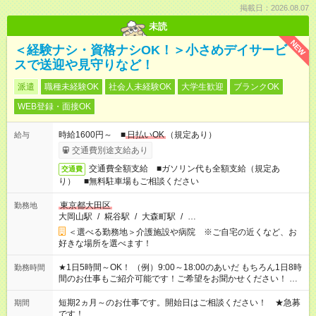
掲載日：2026.08.07
未読
NEW
＜経験ナシ・資格ナシOK！＞小さめデイサービ
スで送迎や見守りなど！
派遣
職種未経験OK
社会人未経験OK
大学生歓迎
ブランクOK
WEB登録・面接OK
時給1600円～ ■
日払いOK
（規定あり）
給与
交通費別途支給あり
交通費全額支給 ■ガソリン代も全額支給（規定あ
交通費
り） ■無料駐車場もご相談ください
東京都大田区
勤務地
大岡山駅
/
糀谷駅
/
大森町駅
/
…
＜選べる勤務地＞介護施設や病院 ※ご自宅の近くなど、お
好きな場所を選べます！
★1日5時間～OK！ （例）9:00～18:00のあいだ もちろん1日8時
勤務時間
間のお仕事もご紹介可能です！ご希望をお聞かせください！ ★
家庭の都合でお休みが必要な場合も遠慮なくご相談ください。
※週最低15時間以上の勤務が必要です
短期2ヵ月～のお仕事です。開始日はご相談ください！ ★急募
期間
です！