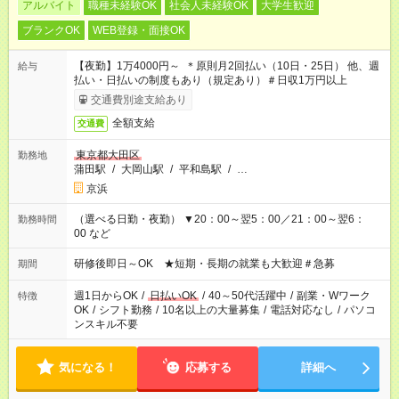
アルバイト
職種未経験OK
社会人未経験OK
大学生歓迎
ブランクOK
WEB登録・面接OK
【夜勤】1万4000円～ ＊原則月2回払い（10日・25日） 他、週
給与
払い・日払いの制度もあり（規定あり）＃日収1万円以上
交通費別途支給あり
全額支給
交通費
東京都大田区
勤務地
蒲田駅
/
大岡山駅
/
平和島駅
/
…
京浜
（選べる日勤・夜勤） ▼20：00～翌5：00／21：00～翌6：
勤務時間
00 など
研修後即日～OK ★短期・長期の就業も大歓迎＃急募
期間
週1日からOK
/
日払いOK
/
40～50代活躍中
/
副業・Wワーク
特徴
OK
/
シフト勤務
/
10名以上の大量募集
/
電話対応なし
/
パソコ
ンスキル不要
気になる！
応募する
詳細へ