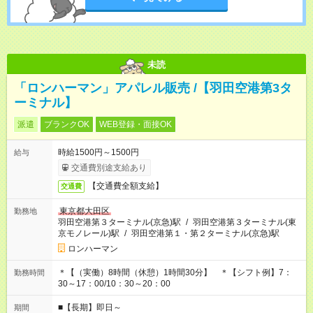
未読
「ロンハーマン」アパレル販売 /【羽田空港第3タ
ーミナル】
派遣
ブランクOK
WEB登録・面接OK
時給1500円～1500円
給与
交通費別途支給あり
【交通費全額支給】
交通費
東京都大田区
勤務地
羽田空港第３ターミナル(京急)駅
/
羽田空港第３ターミナル(東
京モノレール)駅
/
羽田空港第１・第２ターミナル(京急)駅
ロンハーマン
＊【（実働）8時間（休憩）1時間30分】 ＊【シフト例】7：
勤務時間
30～17：00/10：30～20：00
■【長期】即日～
期間