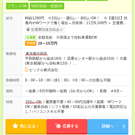
ブランクOK
WEB登録・面接OK
時給1290円 ※日払い・週払い・前払いOK！ ※【週3日】扶
給与
養内やWワークで働く場合→月収例：11万6,100円 ＋ 交通費全
額（時給1,290円 × 7.5時間 × 12日勤務）
交通費別途支給あり
全額支給 ※現場まで自転車通勤OK
交通費
10～15万円
月収例
東京都大田区
勤務地
平和島駅から徒歩18分
/
流通センター駅から徒歩10分
/
大森
(東京都)駅から自転車12分
/
…
ピックル株式会社
9：00～18：00（休1：30） ※8：00～の出勤も可能
勤務時間
＜急募＞8月中随時～短期（3か月からOK）・長期 ＃8月～
期間
日払いOK
/
履歴書不要
/
40～50代活躍中
/
副業・Wワーク
特徴
OK
/
服装自由
/
シフト勤務
/
10名以上の大量募集
/
電話対応な
し
/
パソコンスキル不要
気になる！
応募する
詳細へ