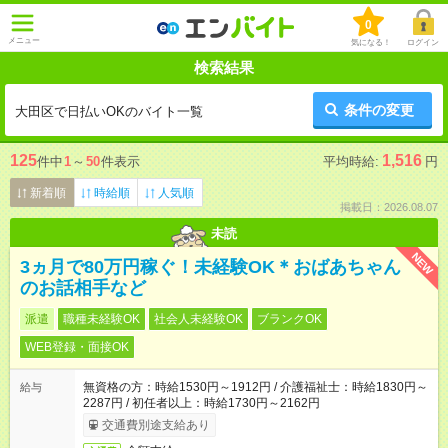
0
メニュー
気になる！
ログイン
検索結果
条件の変更
大田区で日払いOKのバイト一覧
125
1,516
件中
1
～
50
件表示
平均時給:
円
新着順
時給順
人気順
掲載日：2026.08.07
未読
NEW
3ヵ月で80万円稼ぐ！未経験OK＊おばあちゃん
のお話相手など
派遣
職種未経験OK
社会人未経験OK
ブランクOK
WEB登録・面接OK
無資格の方：時給1530円～1912円 / 介護福祉士：時給1830円～
給与
2287円 / 初任者以上：時給1730円～2162円
交通費別途支給あり