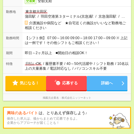
全額支給
交通費
東京都大田区
勤務地
蒲田駅
/
羽田空港第３ターミナル(京急)駅
/
京急蒲田駅
/
…
介護施設や病院など ★自宅近くの施設がいいなど勤務地ご
相談ください
【シフト例】 07:00～16:00 09:00～18:00 17:00～09:00 ※ 上記
勤務時間
は一例です！その他シフトもご相談ください！
即日～2ヶ月以上 ■開始日の相談OK！
期間
日払いOK
/
履歴書不要
/
40～50代活躍中
/
シフト勤務
/
10名以
特徴
上の大量募集
/
電話対応なし
/
パソコンスキル不要
気になる！
応募する
詳細へ
掲載元企業名
株式会社ニッソーネット
興味のあるバイト
は、とりあえず保存しよう♪
保存した求人は、後からまとめて応募できるよ。
企業からアプローチが届くことも！