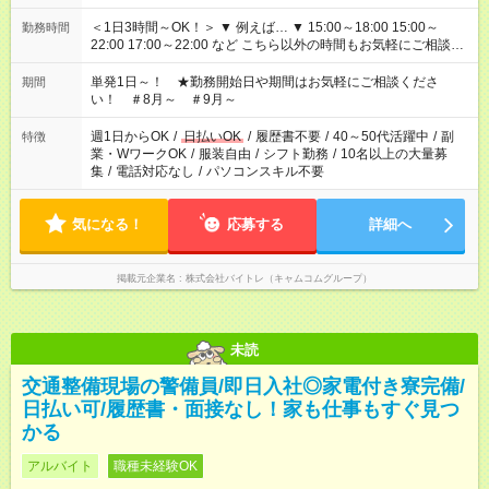
＜1日3時間～OK！＞ ▼ 例えば… ▼ 15:00～18:00 15:00～
勤務時間
22:00 17:00～22:00 など こちら以外の時間もお気軽にご相談く
ださい！
単発1日～！ ★勤務開始日や期間はお気軽にご相談くださ
期間
い！ ＃8月～ ＃9月～
週1日からOK
/
日払いOK
/
履歴書不要
/
40～50代活躍中
/
副
特徴
業・WワークOK
/
服装自由
/
シフト勤務
/
10名以上の大量募
集
/
電話対応なし
/
パソコンスキル不要
気になる！
応募する
詳細へ
掲載元企業名
株式会社バイトレ（キャムコムグループ）
未読
交通整備現場の警備員/即日入社◎家電付き寮完備/
日払い可/履歴書・面接なし！家も仕事もすぐ見つ
かる
アルバイト
職種未経験OK