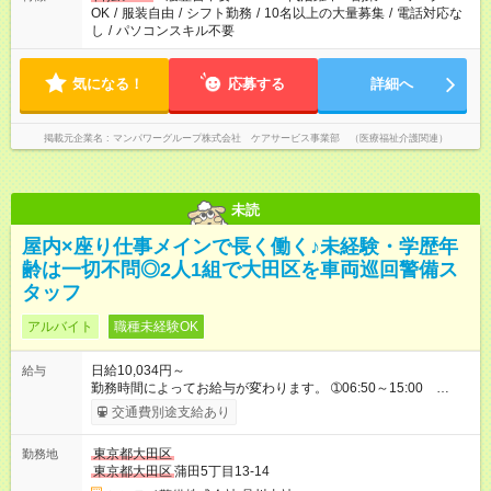
OK
/
服装自由
/
シフト勤務
/
10名以上の大量募集
/
電話対応な
し
/
パソコンスキル不要
気になる！
応募する
詳細へ
掲載元企業名
マンパワーグループ株式会社 ケアサービス事業部 （医療福祉介護関連）
未読
屋内×座り仕事メインで長く働く♪未経験・学歴年
齢は一切不問◎2人1組で大田区を車両巡回警備ス
タッフ
アルバイト
職種未経験OK
日給10,034円～
給与
勤務時間によってお給与が変わります。 ➀06:50～15:00
10,034円～ ※別途資格手当がございます。 例：自衛消防技術
交通費別途支給あり
認定 500円/日 上級救命講習修了 250円/日
防災センター要員 250円/日 リーダー手当
東京都大田区
勤務地
500～1,000／日 など 【試用期間】試用期間なし
東京都大田区
蒲田5丁目13-14