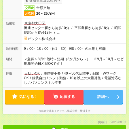
交通費別途支給あり
全額支給
交通費
20～25万円
月収例
東京都大田区
勤務地
流通センター駅から徒歩10分
/
平和島駅から徒歩18分
/
昭和
島駅から徒歩18分
/
…
ピックル株式会社
9：00～18：00（休1：30） ※8：00～の出勤も可能
勤務時間
＜急募＞8月中随時～短期（3か月から～） ※9月～10月～など
期間
勤務開始日相談OKです！
日払いOK
/
履歴書不要
/
40～50代活躍中
/
副業・Wワーク
特徴
OK
/
服装自由
/
シフト勤務
/
10名以上の大量募集
/
電話対応な
し
/
パソコンスキル不要
気になる！
応募する
詳細へ
掲載元企業名
ピックル株式会社 横浜支店
掲載日：2026.08.07