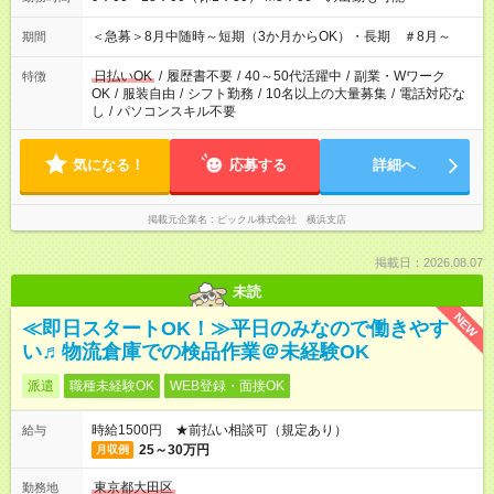
＜急募＞8月中随時～短期（3か月からOK）・長期 ＃8月～
期間
日払いOK
/
履歴書不要
/
40～50代活躍中
/
副業・Wワーク
特徴
OK
/
服装自由
/
シフト勤務
/
10名以上の大量募集
/
電話対応な
し
/
パソコンスキル不要
気になる！
応募する
詳細へ
掲載元企業名
ピックル株式会社 横浜支店
掲載日：2026.08.07
未読
NEW
≪即日スタートOK！≫平日のみなので働きやす
い♬物流倉庫での検品作業＠未経験OK
派遣
職種未経験OK
WEB登録・面接OK
時給1500円 ★前払い相談可（規定あり）
給与
25～30万円
月収例
東京都大田区
勤務地