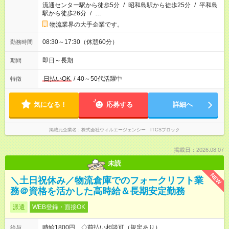
流通センター駅から徒歩5分
/
昭和島駅から徒歩25分
/
平和島
駅から徒歩26分
/
…
物流業界の大手企業です。
08:30～17:30（休憩60分）
勤務時間
即日～長期
期間
日払いOK
/
40～50代活躍中
特徴
気になる！
応募する
詳細へ
掲載元企業名
株式会社ウィルエージェンシー ITCSブロック
掲載日：2026.08.07
未読
NEW
＼土日祝休み／物流倉庫でのフォークリフト業
務＠資格を活かした高時給＆長期安定勤務
派遣
WEB登録・面接OK
時給1800円 ◇前払い相談可（規定あり）
給与