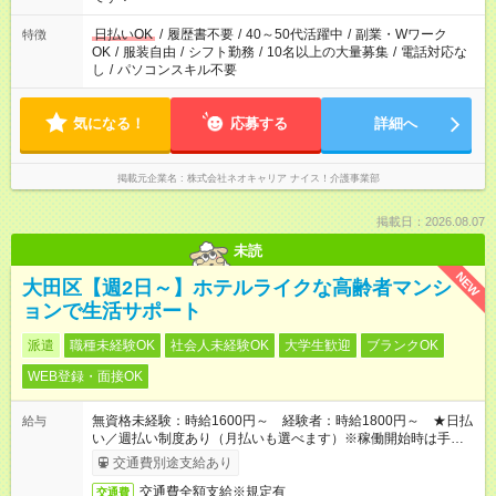
日払いOK
/
履歴書不要
/
40～50代活躍中
/
副業・Wワーク
特徴
OK
/
服装自由
/
シフト勤務
/
10名以上の大量募集
/
電話対応な
し
/
パソコンスキル不要
気になる！
応募する
詳細へ
掲載元企業名
株式会社ネオキャリア ナイス！介護事業部
掲載日：2026.08.07
未読
NEW
大田区【週2日～】ホテルライクな高齢者マンシ
ョンで生活サポート
派遣
職種未経験OK
社会人未経験OK
大学生歓迎
ブランクOK
WEB登録・面接OK
無資格未経験：時給1600円～ 経験者：時給1800円～ ★日払
給与
い／週払い制度あり（月払いも選べます）※稼働開始時は手続き
完了次第のお支払いとなります。
交通費別途支給あり
交通費全額支給※規定有
交通費