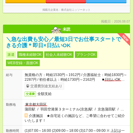
掲載元企業名
株式会社ニッソーネット
掲載日：2026.08.07
未読
NEW
＼急な出費も安心／最短3日でお仕事スタートで
きる介護＊即日×日払いOK
派遣
職種未経験OK
社会人未経験OK
ブランクOK
WEB登録・面接OK
無資格の方：時給1530円～1912円 / 介護福祉士：時給1830円～
給与
2287円 / 初任者以上：時給1730円～2162円 ■
日払いOK
■
日収例：1万2240円（時給1530円×8h）
交通費別途支給あり
全額支給
交通費
東京都大田区
勤務地
蒲田駅
/
羽田空港第３ターミナル(京急)駅
/
京急蒲田駅
/
…
介護施設 ★自宅近くの施設など、ご希望に合わせてご紹介
いたします！
(1)07:00～16:00 (2)09:00～18:00 (3)17:00～09:00 ※ 上記は一
勤務時間