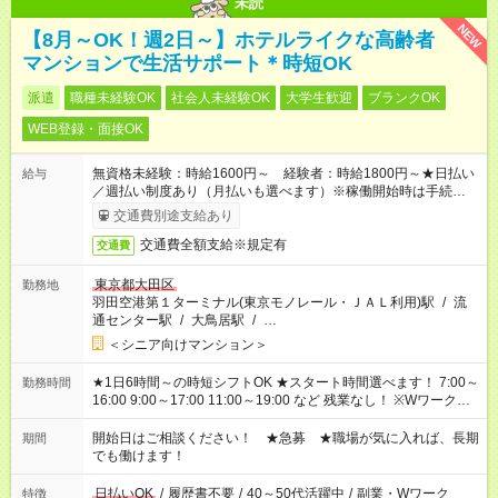
未読
NEW
【8月～OK！週2日～】ホテルライクな高齢者
マンションで生活サポート＊時短OK
派遣
職種未経験OK
社会人未経験OK
大学生歓迎
ブランクOK
WEB登録・面接OK
無資格未経験：時給1600円～ 経験者：時給1800円～★日払い
給与
／週払い制度あり（月払いも選べます）※稼働開始時は手続き完
了次第のお支払いとなります。
交通費別途支給あり
交通費全額支給※規定有
交通費
東京都大田区
勤務地
羽田空港第１ターミナル(東京モノレール・ＪＡＬ利用)駅
/
流
通センター駅
/
大鳥居駅
/
…
＜シニア向けマンション＞
★1日6時間～の時短シフトOK ★スタート時間選べます！ 7:00～
勤務時間
16:00 9:00～17:00 11:00～19:00 など 残業なし！ ※Wワークの
場合、他のお仕事と合わせ週40時間超の就業はご案内できませ
ん ※法令に基づき、週20時間以上勤務は社会保険への加入対象
開始日はご相談ください！ ★急募 ★職場が気に入れば、長期
期間
となります ※労働者派遣法（日雇い派遣の原則禁止）により、
でも働けます！
短時間・短期間の就業はご案内が難しい場合があります
日払いOK
/
履歴書不要
/
40～50代活躍中
/
副業・Wワーク
特徴