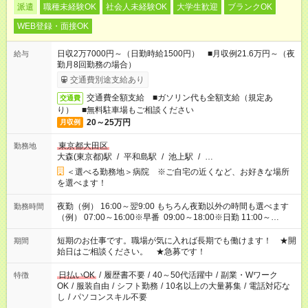
派遣
職種未経験OK
社会人未経験OK
大学生歓迎
ブランクOK
WEB登録・面接OK
日収2万7000円～（日勤時給1500円） ■月収例21.6万円～（夜
給与
勤月8回勤務の場合）
交通費別途支給あり
交通費全額支給 ■ガソリン代も全額支給（規定あ
交通費
り） ■無料駐車場もご相談ください
20～25万円
月収例
東京都大田区
勤務地
大森(東京都)駅
/
平和島駅
/
池上駅
/
…
＜選べる勤務地＞病院 ※ご自宅の近くなど、お好きな場所
を選べます！
夜勤（例） 16:00～翌9:00 もちろん夜勤以外の時間も選べます
勤務時間
（例） 07:00～16:00※早番 09:00～18:00※日勤 11:00～
20:00※遅番 ※時間は、固定・選べる施設もあるので、ご希望が
あれば調整できます！ ※シフト制。勤務地により実働時間が異
短期のお仕事です。職場が気に入れば長期でも働けます！ ★開
期間
なります。★家庭の都合でお休みが必要な場合も遠慮なくご相談
始日はご相談ください。 ★急募です！
ください。
日払いOK
/
履歴書不要
/
40～50代活躍中
/
副業・Wワーク
特徴
OK
/
服装自由
/
シフト勤務
/
10名以上の大量募集
/
電話対応な
し
/
パソコンスキル不要