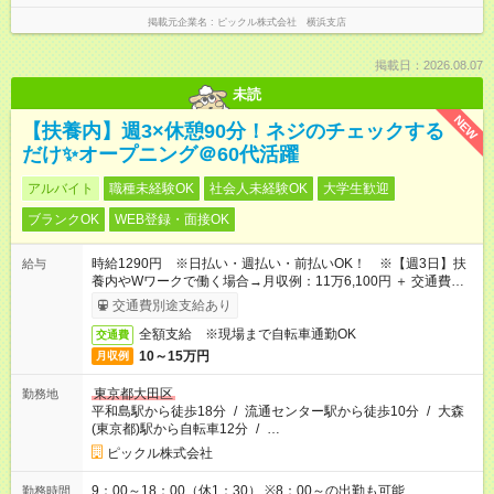
掲載元企業名
ピックル株式会社 横浜支店
掲載日：2026.08.07
未読
NEW
【扶養内】週3×休憩90分！ネジのチェックする
だけ✨オープニング＠60代活躍
アルバイト
職種未経験OK
社会人未経験OK
大学生歓迎
ブランクOK
WEB登録・面接OK
時給1290円 ※日払い・週払い・前払いOK！ ※【週3日】扶
給与
養内やWワークで働く場合→月収例：11万6,100円 ＋ 交通費全
額（時給1,290円 × 7.5時間 × 12日勤務）
交通費別途支給あり
全額支給 ※現場まで自転車通勤OK
交通費
10～15万円
月収例
東京都大田区
勤務地
平和島駅から徒歩18分
/
流通センター駅から徒歩10分
/
大森
(東京都)駅から自転車12分
/
…
ピックル株式会社
9：00～18：00（休1：30） ※8：00～の出勤も可能
勤務時間