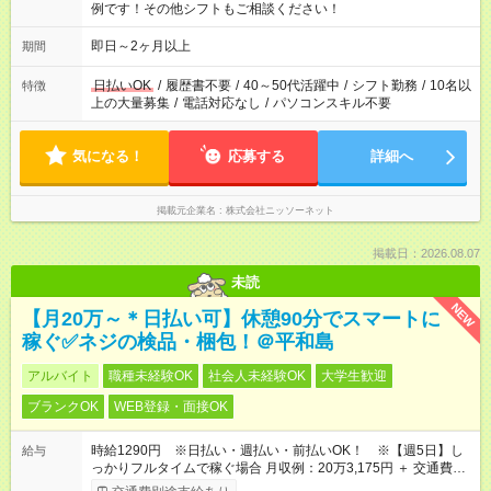
例です！その他シフトもご相談ください！
即日～2ヶ月以上
期間
日払いOK
/
履歴書不要
/
40～50代活躍中
/
シフト勤務
/
10名以
特徴
上の大量募集
/
電話対応なし
/
パソコンスキル不要
気になる！
応募する
詳細へ
掲載元企業名
株式会社ニッソーネット
掲載日：2026.08.07
未読
NEW
【月20万～＊日払い可】休憩90分でスマートに
稼ぐ✅ネジの検品・梱包！＠平和島
アルバイト
職種未経験OK
社会人未経験OK
大学生歓迎
ブランクOK
WEB登録・面接OK
時給1290円 ※日払い・週払い・前払いOK！ ※【週5日】し
給与
っかりフルタイムで稼ぐ場合 月収例：20万3,175円 ＋ 交通費全
額 （時給1,290円 × 7.5時間 × 21日勤務の場合）