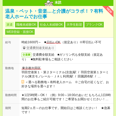
未読
NEW
温泉・ペット・音楽…と介護がコラボ！？有料
老人ホームでお仕事
派遣
職種未経験OK
社会人未経験OK
大学生歓迎
ブランクOK
WEB登録・面接OK
時給1600円～ ■
日払いOK
（規定あり）※即日払い不可
給与
交通費別途支給あり
交通費全額支給 ■ガソリン代も全額支給（規定あ
交通費
り） ■無料駐車場もご相談ください
東京都大田区
勤務地
羽田空港第１・第２ターミナル(京急)駅
/
羽田空港第１ターミ
ナル(東京モノレール・ＪＡＬ利用)駅
/
田園調布駅
/
…
＜選べる勤務地＞有料老人ホーム ※ご自宅の近くなど、お
好きな場所を選べます！
★1日5時間～OK！ （例）9:00～18:00のあいだ もちろん1日8時
勤務時間
間のお仕事もご紹介可能です！ご希望をお聞かせください！★家
庭の都合でお休みが必要な場合も遠慮なくご相談ください。 ※
週最低15時間以上の勤務が必要です
短期2ヵ月～のお仕事です。開始日はご相談ください！ ★急募
期間
です！