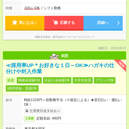
日払いOK
/
シフト勤務
特徴
気になる！
応募する
詳細へ
掲載元企業名
株式会社シーエーセールススタッフ
掲載日：2026.08.07
未読
NEW
≪採用率UP＊お好きな１日～OK≫ハガキの仕
分けや封入作業
派遣
職種未経験OK
社会人未経験OK
大学生歓迎
ブランクOK
WEB登録・面接OK
時給1318円＋初勤務手当（※規定による）★翌日払い・週払い
給与
OK！
交通費別途支給あり
定額支給: 480円
交通費
東京都大田区
勤務地