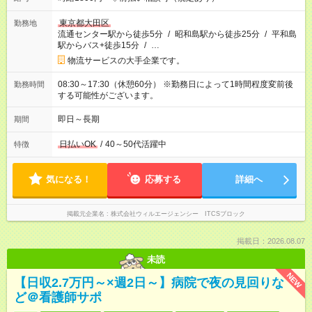
東京都大田区
勤務地
流通センター駅から徒歩5分
/
昭和島駅から徒歩25分
/
平和島
駅からバス+徒歩15分
/
…
物流サービスの大手企業です。
08:30～17:30（休憩60分） ※勤務日によって1時間程度変前後
勤務時間
する可能性がございます。
即日～長期
期間
日払いOK
/
40～50代活躍中
特徴
気になる！
応募する
詳細へ
掲載元企業名
株式会社ウィルエージェンシー ITCSブロック
掲載日：2026.08.07
未読
NEW
【日収2.7万円～×週2日～】病院で夜の見回りな
ど＠看護師サポ