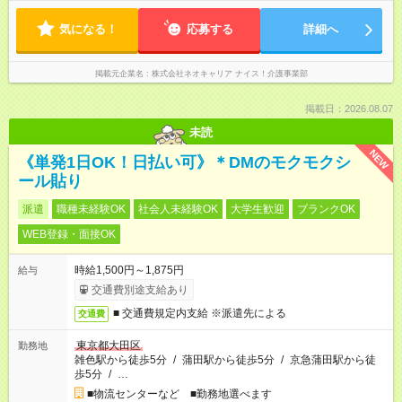
気になる！
応募する
詳細へ
掲載元企業名
株式会社ネオキャリア ナイス！介護事業部
掲載日：2026.08.07
未読
NEW
《単発1日OK！日払い可》＊DMのモクモクシ
ール貼り
派遣
職種未経験OK
社会人未経験OK
大学生歓迎
ブランクOK
WEB登録・面接OK
時給1,500円～1,875円
給与
交通費別途支給あり
■ 交通費規定内支給 ※派遣先による
交通費
東京都大田区
勤務地
雑色駅から徒歩5分
/
蒲田駅から徒歩5分
/
京急蒲田駅から徒
歩5分
/
…
■物流センターなど ■勤務地選べます