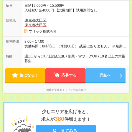
日給12,000円～15,500円
給与
入社祝い金4000円 【試用期間】試用期間なし
東京都大田区
勤務地
東京都大田区
フリック株式会社
8:00～17:00
勤務時間
実働時間：8時間/日 （休憩60分） 残業はありません。 ※短期の
募集は行っておりません。予めご了承くださいませ。
週1日からOK /
日払いOK
/ 副業・WワークOK / 10名以上の大量
特徴
募集
気になる！
応募する
詳細へ
掲載元企業名
フリック株式会社
少しエリアを広げると、
380
求人が
件増えます！
見てみる