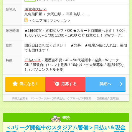
東京都大田区
勤務地
京急蒲田駅
/
大岡山駅
/
平和島駅
/
…
＜シニア向けマンション＞
★1日6時間～の時短シフトOK ★スタート時間選べます！ 7:00～
勤務時間
16:00 9:00～17:00 11:00～19:00 など 残業なし！ ※Wワークの
場合、他のお仕事と合わせ週40時間超の就業はご案内できませ
ん ※法令に基づき、週20時間以上勤務は社会保険への加入対象
開始日はご相談ください！ ★急募 ★職場が気に入れば、長期
期間
となります ※労働者派遣法（日雇い派遣の原則禁止）により、
でも働けます！
短時間・短期間の就業はご案内が難しい場合があります
日払いOK
/
履歴書不要
/
40～50代活躍中
/
副業・Wワーク
特徴
OK
/
服装自由
/
シフト勤務
/
10名以上の大量募集
/
電話対応な
し
/
パソコンスキル不要
気になる！
応募する
詳細へ
掲載元企業名
マンパワーグループ株式会社 ケアサービス事業部 （医療福祉介護関連）
未読
＜Jリーグ開催中のスタジアム警備＞日払い＆現金