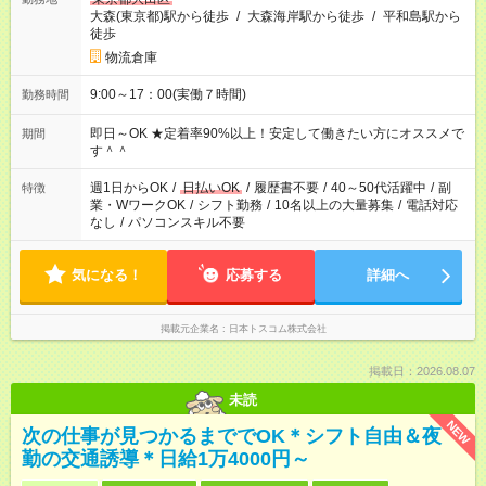
大森(東京都)駅から徒歩
/
大森海岸駅から徒歩
/
平和島駅から
徒歩
物流倉庫
9:00～17：00(実働７時間)
勤務時間
即日～OK ★定着率90%以上！安定して働きたい方にオススメで
期間
す＾＾
週1日からOK
/
日払いOK
/
履歴書不要
/
40～50代活躍中
/
副
特徴
業・WワークOK
/
シフト勤務
/
10名以上の大量募集
/
電話対応
なし
/
パソコンスキル不要
気になる！
応募する
詳細へ
掲載元企業名
日本トスコム株式会社
掲載日：2026.08.07
未読
NEW
次の仕事が見つかるまででOK＊シフト自由＆夜
勤の交通誘導＊日給1万4000円～