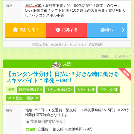
日払いOK
/
履歴書不要
/
40～50代活躍中
/
副業・Wワーク
特徴
OK
/
服装自由
/
シフト勤務
/
10名以上の大量募集
/
電話対応な
し
/
パソコンスキル不要
気になる！
応募する
詳細へ
掲載元企業名
株式会社ネオキャリア ナイス！介護事業部
掲載日：2026.08.07
未読
NEW
【カンタン仕分け】日払い＊好きな時に働ける
スキマバイト＊単発～OK！
派遣
職種未経験OK
社会人未経験OK
大学生歓迎
ブランクOK
WEB登録・面接OK
時給1292円～ + 交通費一部支給 （深夜帯時給1615円）※22時
給与
以降は深夜時給となります
交通費別途支給あり
交通費 一部支給 ※実働時間×79円
交通費