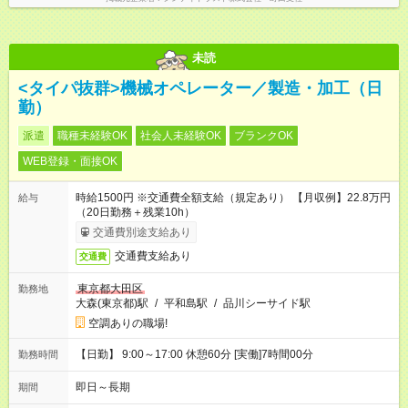
未読
<タイパ抜群>機械オペレーター／製造・加工（日
勤）
派遣
職種未経験OK
社会人未経験OK
ブランクOK
WEB登録・面接OK
時給1500円 ※交通費全額支給（規定あり） 【月収例】22.8万円
給与
（20日勤務＋残業10h）
交通費別途支給あり
交通費支給あり
交通費
東京都大田区
勤務地
大森(東京都)駅
/
平和島駅
/
品川シーサイド駅
空調ありの職場!
【日勤】 9:00～17:00 休憩60分 [実働]7時間00分
勤務時間
即日～長期
期間