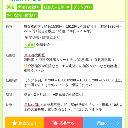
派遣
職種未経験OK
社会人未経験OK
ブランクOK
WEB登録・面接OK
無資格の方：時給1530円～1912円 / 介護福祉士：時給1830円～
給与
2287円 / 初任者以上：時給1730円～2162円
交通費別途支給あり
全額支給
交通費
東京都大田区
勤務地
蒲田駅
/
羽田空港第３ターミナル(京急)駅
/
京急蒲田駅
/
…
介護施設や病院など ★自宅近くの施設がいいなど勤務地ご
相談ください
【シフト例】 07:00～16:00 09:00～18:00 17:00～09:00 ※ 上記
勤務時間
は一例です！その他シフトもご相談ください！
即日～2ヶ月以上 ■開始日の相談OK！
期間
日払いOK
/
履歴書不要
/
40～50代活躍中
/
シフト勤務
/
10名以
特徴
上の大量募集
/
電話対応なし
/
パソコンスキル不要
気になる！
応募する
詳細へ