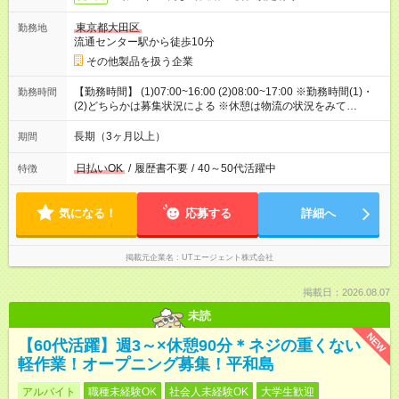
東京都大田区
勤務地
流通センター駅から徒歩10分
その他製品を扱う企業
【勤務時間】 (1)07:00~16:00 (2)08:00~17:00 ※勤務時間(1)・
勤務時間
(2)どちらかは募集状況による ※休憩は物流の状況をみて
12:00~13:00か13:00~14:00のどちらか (固定ではありません)
【備考】 勤務：日勤 休憩：1回 計60分 休日：5勤2休/土日祝休
長期（3ヶ月以上）
期間
み/会社カレンダーに準ずる/年間休日120日 休暇：GW休暇・夏
季休暇・年末年始休暇
日払いOK
/
履歴書不要
/
40～50代活躍中
特徴
気になる！
応募する
詳細へ
掲載元企業名
UTエージェント株式会社
掲載日：2026.08.07
未読
NEW
【60代活躍】週3～×休憩90分＊ネジの重くない
軽作業！オープニング募集！平和島
アルバイト
職種未経験OK
社会人未経験OK
大学生歓迎