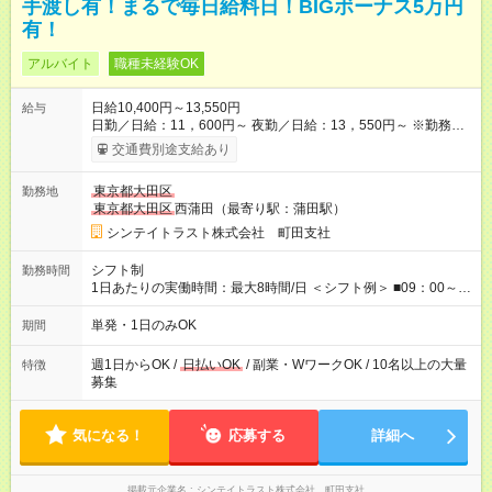
手渡し有！まるで毎日給料日！BIGボーナス5万円
有！
アルバイト
職種未経験OK
日給10,400円～13,550円
給与
日勤／日給：11，600円～ 夜勤／日給：13，550円～ ※勤務数
が週2日以下の場合 日勤／日給：10，400円 夜勤／日給：12，
交通費別途支給あり
350円 ■交通費別途全額支給 ※規定あり ■支払方法：日払い └日
給のうち7，000円を現金先払い ※稼働分 ※週払い・月払いOK
東京都大田区
勤務地
⇒希望をお聞かせください♪ ■各種資格手当あり ■残業手当あり ■
東京都大田区
西蒲田（最寄り駅：蒲田駅）
日給保障あり └早く終わっても”全額”支給！ ・－・－・ ≪ 法定
研修 ≫ 研修時の給与： 日給10，000円×3日間（24時間） ＝研
シンテイトラスト株式会社 町田支社
修費として合計30，000円支給 ＋交通費全額支給 ※規定あり
【試用期間】試用期間なし
シフト制
勤務時間
1日あたりの実働時間：最大8時間/日 ＜シフト例＞ ■09：00～
18：00 ■20：00～翌5：00 など！ 上記時間内で、 実働8時
間・休憩1時間／日
単発・1日のみOK
期間
週1日からOK /
日払いOK
/ 副業・WワークOK / 10名以上の大量
特徴
募集
気になる！
応募する
詳細へ
掲載元企業名
シンテイトラスト株式会社 町田支社