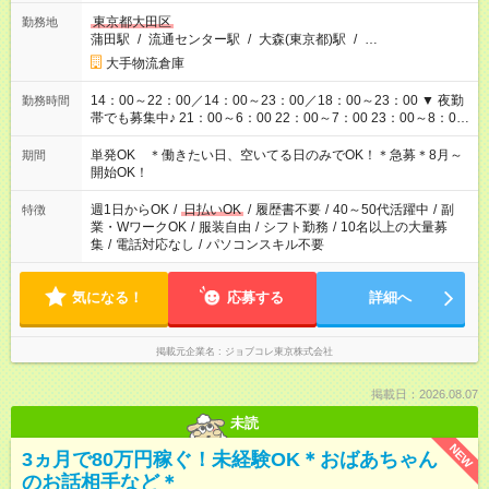
東京都大田区
勤務地
蒲田駅
/
流通センター駅
/
大森(東京都)駅
/
…
大手物流倉庫
14：00～22：00／14：00～23：00／18：00～23：00 ▼ 夜勤
勤務時間
帯でも募集中♪ 21：00～6：00 22：00～7：00 23：00～8：00
等
単発OK ＊働きたい日、空いてる日のみでOK！＊急募＊8月～
期間
開始OK！
週1日からOK
/
日払いOK
/
履歴書不要
/
40～50代活躍中
/
副
特徴
業・WワークOK
/
服装自由
/
シフト勤務
/
10名以上の大量募
集
/
電話対応なし
/
パソコンスキル不要
気になる！
応募する
詳細へ
掲載元企業名
ジョブコレ東京株式会社
掲載日：2026.08.07
未読
NEW
3ヵ月で80万円稼ぐ！未経験OK＊おばあちゃん
のお話相手など＊