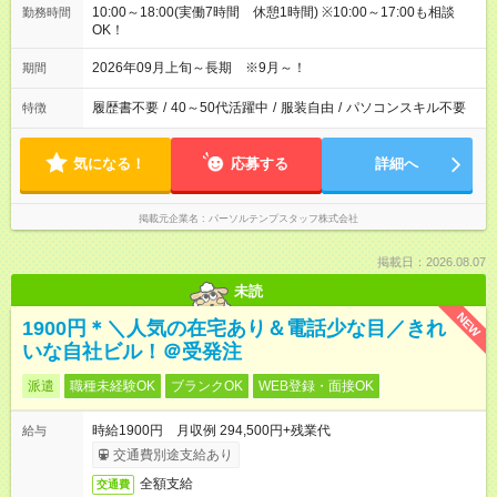
10:00～18:00(実働7時間 休憩1時間) ※10:00～17:00も相談
勤務時間
OK！
2026年09月上旬～長期 ※9月～！
期間
履歴書不要
/
40～50代活躍中
/
服装自由
/
パソコンスキル不要
特徴
気になる！
応募する
詳細へ
掲載元企業名
パーソルテンプスタッフ株式会社
掲載日：2026.08.07
未読
NEW
1900円＊＼人気の在宅あり＆電話少な目／きれ
いな自社ビル！＠受発注
派遣
職種未経験OK
ブランクOK
WEB登録・面接OK
時給1900円 月収例 294,500円+残業代
給与
交通費別途支給あり
全額支給
交通費