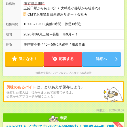
東京都品川区
勤務地
五反田駅から徒歩8分
/
大崎広小路駅から徒歩2分
CMでお馴染み資産運用サポート会社★
10:00～19:00(実働8時間 休憩1時間)
勤務時間
2026年09月上旬～長期 ※9月～！
期間
履歴書不要
/
40～50代活躍中
/
服装自由
特徴
気になる！
応募する
詳細へ
掲載元企業名
パーソルテンプスタッフ株式会社
興味のあるバイト
は、とりあえず保存しよう♪
保存した求人は、後からまとめて応募できるよ。
企業からアプローチが届くことも！
掲載日：2026.08.07
未読
NEW