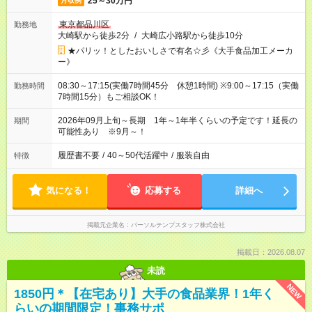
25～30万円
月収例
東京都品川区
勤務地
大崎駅から徒歩2分
/
大崎広小路駅から徒歩10分
★パリッ！としたおいしさで有名☆彡《大手食品加工メーカ
ー》
08:30～17:15(実働7時間45分 休憩1時間) ※9:00～17:15（実働
勤務時間
7時間15分）もご相談OK！
2026年09月上旬～長期 1年～1年半くらいの予定です！延長の
期間
可能性あり ※9月～！
履歴書不要
/
40～50代活躍中
/
服装自由
特徴
気になる！
応募する
詳細へ
掲載元企業名
パーソルテンプスタッフ株式会社
掲載日：2026.08.07
未読
NEW
1850円＊【在宅あり】大手の食品業界！1年く
らいの期間限定！事務サポ