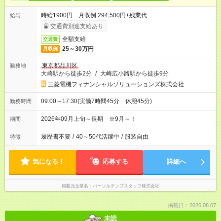
時給1900円 月収例 294,500円+残業代
給与
交通費別途支給あり
全額支給
交通費
25～30万円
月収例
東京都品川区
勤務地
大崎駅から徒歩2分
/
大崎広小路駅から徒歩9分
三菱電機フィナンシャルソリューションズ株式会社
09:00～17:30(実働7時間45分 休憩45分)
勤務時間
2026年09月上旬～長期 ※9月～！
期間
履歴書不要
/
40～50代活躍中
/
服装自由
特徴
気になる！
応募する
詳細へ
掲載元企業名
パーソルテンプスタッフ株式会社
掲載日：2026.08.07
未読