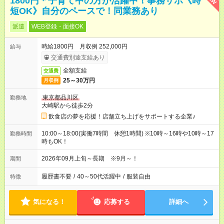
1800円＊子育て中の方が活躍中！事務サポ《時
短OK》自分のペースで！同業務あり
派遣
WEB登録・面接OK
時給1800円 月収例 252,000円
給与
交通費別途支給あり
全額支給
交通費
25～30万円
月収例
東京都品川区
勤務地
大崎駅から徒歩2分
飲食店の夢を応援！店舗立ち上げをサポートする企業♪
10:00～18:00(実働7時間 休憩1時間) ※10時～16時や10時～17
勤務時間
時もOK！
2026年09月上旬～長期 ※9月～！
期間
履歴書不要
/
40～50代活躍中
/
服装自由
特徴
気になる！
応募する
詳細へ