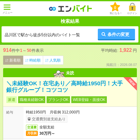
0
メニュー
気になる！
ログイン
検索結果
条件の変更
品川区で駅から徒歩5分以内のバイト一覧
914
1,922
件中
1
～
50
件表示
平均時給:
円
新着順
時給順
人気順
掲載日：2026.08.07
未読
NEW
＼未経験OK！在宅あり／高時給1950円！大手
銀行グループ！コツコツ
派遣
職種未経験OK
ブランクOK
WEB登録・面接OK
時給1950円 月収例 312,000円
給与
交通費別途支給あり
全額支給
交通費
30万円～
月収例