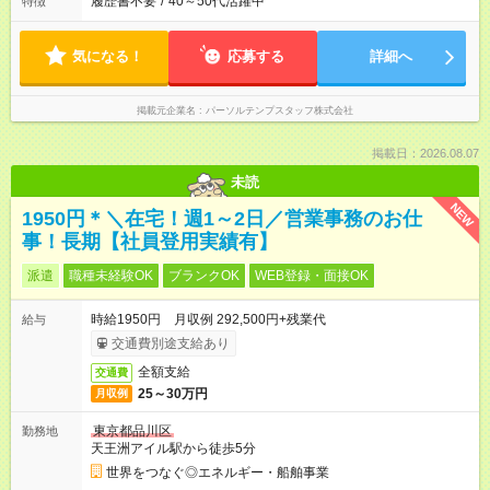
履歴書不要
/
40～50代活躍中
特徴
気になる！
応募する
詳細へ
掲載元企業名
パーソルテンプスタッフ株式会社
掲載日：2026.08.07
未読
NEW
1950円＊＼在宅！週1～2日／営業事務のお仕
事！長期【社員登用実績有】
派遣
職種未経験OK
ブランクOK
WEB登録・面接OK
時給1950円 月収例 292,500円+残業代
給与
交通費別途支給あり
全額支給
交通費
25～30万円
月収例
東京都品川区
勤務地
天王洲アイル駅から徒歩5分
世界をつなぐ◎エネルギー・船舶事業