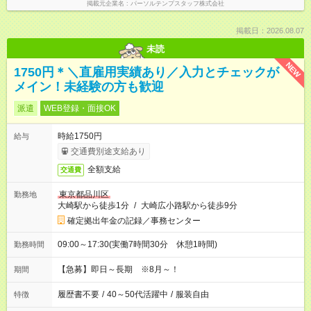
掲載元企業名
パーソルテンプスタッフ株式会社
掲載日：2026.08.07
未読
NEW
1750円＊＼直雇用実績あり／入力とチェックが
メイン！未経験の方も歓迎
派遣
WEB登録・面接OK
時給1750円
給与
交通費別途支給あり
全額支給
交通費
東京都品川区
勤務地
大崎駅から徒歩1分
/
大崎広小路駅から徒歩9分
確定拠出年金の記録／事務センター
09:00～17:30(実働7時間30分 休憩1時間)
勤務時間
【急募】即日～長期 ※8月～！
期間
履歴書不要
/
40～50代活躍中
/
服装自由
特徴