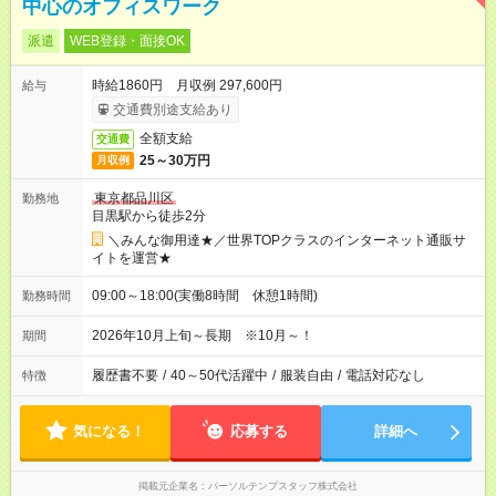
中心のオフィスワーク
派遣
WEB登録・面接OK
時給1860円 月収例 297,600円
給与
交通費別途支給あり
全額支給
交通費
25～30万円
月収例
東京都品川区
勤務地
目黒駅から徒歩2分
＼みんな御用達★／世界TOPクラスのインターネット通販サ
イトを運営★
09:00～18:00(実働8時間 休憩1時間)
勤務時間
2026年10月上旬～長期 ※10月～！
期間
履歴書不要
/
40～50代活躍中
/
服装自由
/
電話対応なし
特徴
気になる！
応募する
詳細へ
掲載元企業名
パーソルテンプスタッフ株式会社