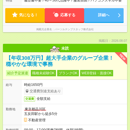
履歴書不要
/
40～50代活躍中
/
服装自由
/
パソコンスキル不要
特徴
気になる！
応募する
詳細へ
掲載元企業名
パーソルテンプスタッフ株式会社
掲載日：2026.08.07
未読
NEW
【年収308万円】超大手企業のグループ企業！
穏やかな環境で事務
紹介予定派遣
職種未経験OK
ブランクOK
WEB登録・面接OK
時給1650円
給与
交通費別途支給あり
全額支給
交通費
東京都品川区
勤務地
五反田駅から徒歩5分
不動産管理