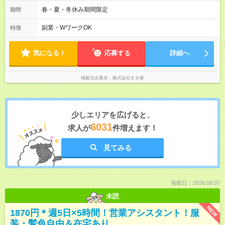
2h～OK◎ 基本は固定シフトですが、学校の試験や家庭の都合な
どイレギュラーにはもちろん対応します。 その際はお気軽にご
春・夏・冬休み期間限定
期間
相談くださいね♪
副業・WワークOK
特徴
気になる！
応募する
詳細へ
掲載元企業名
株式会社すき家
少しエリアを広げると、
6031
求人が
件増えます！
見てみる
掲載日：2026.08.07
未読
NEW
1870円＊週5日×5時間！営業アシスタント！服
装・髪色自由＆在宅あり