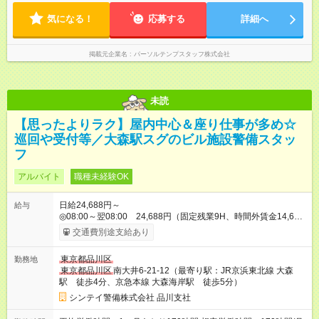
気になる！
応募する
詳細へ
掲載元企業名
パーソルテンプスタッフ株式会社
未読
【思ったよりラク】屋内中心＆座り仕事が多め☆
巡回や受付等／大森駅スグのビル施設警備スタッ
フ
アルバイト
職種未経験OK
日給24,688円～
給与
◎08:00～翌08:00 24,688円（固定残業9H、時間外賃金14,688
円） ※別途資格手当がございます。 例：自衛消防技術認定
交通費別途支給あり
500円/日 上級救命講習修了 250円/日 防災センタ
ー要員 250円/日 など 【試用期間】試用期間なし
東京都品川区
勤務地
東京都品川区
南大井6-21-12（最寄り駅：JR京浜東北線 大森
駅 徒歩4分、京急本線 大森海岸駅 徒歩5分）
シンテイ警備株式会社 品川支社