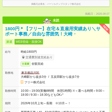
掲載元企業名
パーソルテンプスタッフ株式会社
掲載日：2026.08.07
未読
NEW
1800円＊【フリー】在宅＆直雇用実績あり＼サ
ポート事務／自由な雰囲気！大崎・
派遣
WEB登録・面接OK
時給1800円
給与
交通費別途支給あり
全額支給
交通費
東京都品川区
勤務地
大崎駅から徒歩3分
/
五反田駅から徒歩7分
フリー株式会社
10:00～19:00(実働8時間 休憩1時間) ※＜選べる時間＞9:00～
勤務時間
18:00 / 9:30～18:30などもOK♪*
2026年10月上旬～長期 ※10月～！
期間