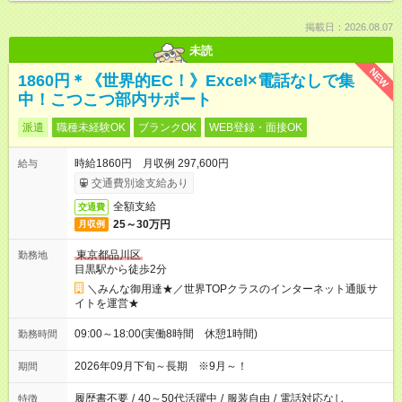
掲載日：2026.08.07
未読
NEW
1860円＊《世界的EC！》Excel×電話なしで集
中！こつこつ部内サポート
派遣
職種未経験OK
ブランクOK
WEB登録・面接OK
時給1860円 月収例 297,600円
給与
交通費別途支給あり
全額支給
交通費
25～30万円
月収例
東京都品川区
勤務地
目黒駅から徒歩2分
＼みんな御用達★／世界TOPクラスのインターネット通販サ
イトを運営★
09:00～18:00(実働8時間 休憩1時間)
勤務時間
2026年09月下旬～長期 ※9月～！
期間
履歴書不要
/
40～50代活躍中
/
服装自由
/
電話対応なし
特徴