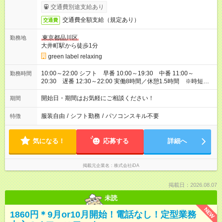
交通費別途支給あり
交通費全額支給（規定あり）
交通費
東京都品川区
勤務地
大井町駅から徒歩1分
green label relaxing
10:00～22:00 シフト 早番 10:00～19:30 中番 11:00～
勤務時間
20:30 遅番 12:30～22:00 実働8時間／休憩1.5時間 ※時短勤
務の相談可能(実働6時間～)
開始日・期間はお気軽にご相談ください！
期間
服装自由
/
シフト勤務
/
パソコンスキル不要
特徴
気になる！
応募する
詳細へ
掲載元企業名
株式会社iDA
掲載日：2026.08.07
未読
NEW
1860円＊9月or10月開始！電話なし！定型業務