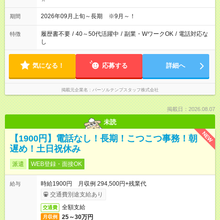
2026年09月上旬～長期 ※9月～！
期間
履歴書不要
/
40～50代活躍中
/
副業・WワークOK
/
電話対応な
特徴
し
気になる！
応募する
詳細へ
掲載元企業名
パーソルテンプスタッフ株式会社
掲載日：2026.08.07
未読
NEW
【1900円】電話なし！長期！こつこつ事務！朝
遅め！土日祝休み
派遣
WEB登録・面接OK
時給1900円 月収例 294,500円+残業代
給与
交通費別途支給あり
全額支給
交通費
25～30万円
月収例