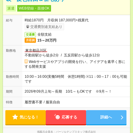
派遣
WEB登録・面接OK
時給1870円 月収例 187,000円+残業代
給与
交通費別途支給あり
全額支給
交通費
15～20万円
月収例
東京都品川区
勤務地
不動前駅から徒歩2分
/
五反田駅から徒歩12分
Webサービスやアプリの開発を行い、アイデアを素早く形に
する開発支援
10:00～16:00(実働5時間 休憩1時間) ※11：00～17：00も可能
勤務時間
です
2026年09月上旬～長期 10/1～もOKです ※9月～！
期間
履歴書不要
/
服装自由
特徴
気になる！
応募する
詳細へ
掲載元企業名
パーソルテンプスタッフ株式会社