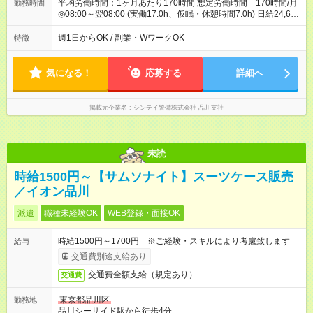
平均労働時間：1ヶ月あたり170時間 想定労働時間 170時間/月
勤務時間
◎08:00～翌08:00 (実働17.0h、仮眠・休憩時間7.0h) 日給24,688
円～ ※固定残業代9.0h：14,688円含む 平均労働時間：1ヶ月あ
たり170時間 想定労働時間 170時間/月 ◎08:00～翌08:00 (実働
週1日からOK / 副業・WワークOK
特徴
17.0h、仮眠・休憩時間7.0h) 日給24,688円～ ※固定残業代
9.0h：14,688円含む
気になる！
応募する
詳細へ
掲載元企業名
シンテイ警備株式会社 品川支社
未読
時給1500円～【サムソナイト】スーツケース販売
／イオン品川
派遣
職種未経験OK
WEB登録・面接OK
時給1500円～1700円 ※ご経験・スキルにより考慮致します
給与
交通費別途支給あり
交通費全額支給（規定あり）
交通費
東京都品川区
勤務地
品川シーサイド駅から徒歩4分