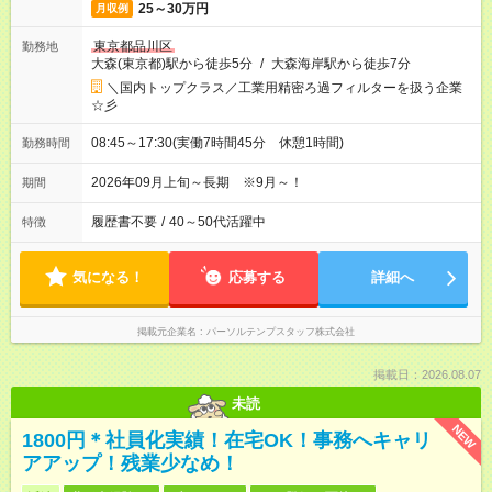
25～30万円
月収例
東京都品川区
勤務地
大森(東京都)駅から徒歩5分
/
大森海岸駅から徒歩7分
＼国内トップクラス／工業用精密ろ過フィルターを扱う企業
☆彡
08:45～17:30(実働7時間45分 休憩1時間)
勤務時間
2026年09月上旬～長期 ※9月～！
期間
履歴書不要
/
40～50代活躍中
特徴
気になる！
応募する
詳細へ
掲載元企業名
パーソルテンプスタッフ株式会社
掲載日：2026.08.07
未読
NEW
1800円＊社員化実績！在宅OK！事務へキャリ
アアップ！残業少なめ！