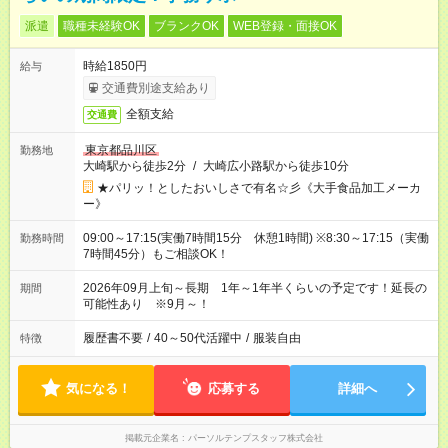
派遣
職種未経験OK
ブランクOK
WEB登録・面接OK
時給1850円
給与
交通費別途支給あり
全額支給
交通費
東京都品川区
勤務地
大崎駅から徒歩2分
/
大崎広小路駅から徒歩10分
★パリッ！としたおいしさで有名☆彡《大手食品加工メーカ
ー》
09:00～17:15(実働7時間15分 休憩1時間) ※8:30～17:15（実働
勤務時間
7時間45分）もご相談OK！
2026年09月上旬～長期 1年～1年半くらいの予定です！延長の
期間
可能性あり ※9月～！
履歴書不要
/
40～50代活躍中
/
服装自由
特徴
気になる！
応募する
詳細へ
掲載元企業名
パーソルテンプスタッフ株式会社