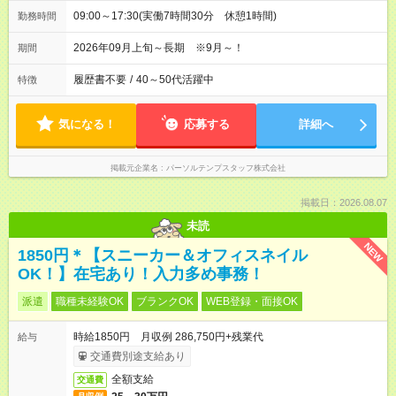
09:00～17:30(実働7時間30分 休憩1時間)
勤務時間
2026年09月上旬～長期 ※9月～！
期間
履歴書不要
/
40～50代活躍中
特徴
気になる！
応募する
詳細へ
掲載元企業名
パーソルテンプスタッフ株式会社
掲載日：2026.08.07
未読
NEW
1850円＊【スニーカー＆オフィスネイル
OK！】在宅あり！入力多め事務！
派遣
職種未経験OK
ブランクOK
WEB登録・面接OK
時給1850円 月収例 286,750円+残業代
給与
交通費別途支給あり
全額支給
交通費