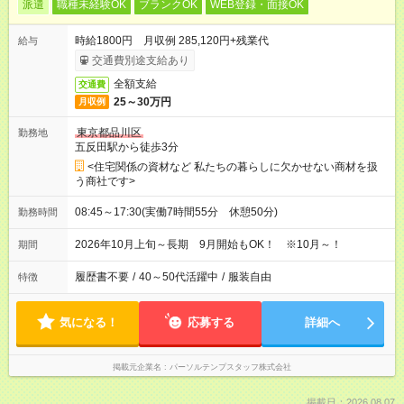
派遣
職種未経験OK
ブランクOK
WEB登録・面接OK
時給1800円 月収例 285,120円+残業代
給与
交通費別途支給あり
全額支給
交通費
25～30万円
月収例
東京都品川区
勤務地
五反田駅から徒歩3分
<住宅関係の資材など 私たちの暮らしに欠かせない商材を扱
う商社です>
08:45～17:30(実働7時間55分 休憩50分)
勤務時間
2026年10月上旬～長期 9月開始もOK！ ※10月～！
期間
履歴書不要
/
40～50代活躍中
/
服装自由
特徴
気になる！
応募する
詳細へ
掲載元企業名
パーソルテンプスタッフ株式会社
掲載日：2026.08.07