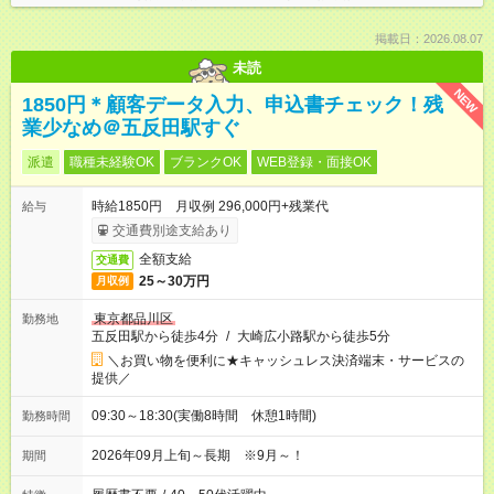
掲載日：2026.08.07
未読
NEW
1850円＊顧客データ入力、申込書チェック！残
業少なめ＠五反田駅すぐ
派遣
職種未経験OK
ブランクOK
WEB登録・面接OK
時給1850円 月収例 296,000円+残業代
給与
交通費別途支給あり
全額支給
交通費
25～30万円
月収例
東京都品川区
勤務地
五反田駅から徒歩4分
/
大崎広小路駅から徒歩5分
＼お買い物を便利に★キャッシュレス決済端末・サービスの
提供／
09:30～18:30(実働8時間 休憩1時間)
勤務時間
2026年09月上旬～長期 ※9月～！
期間