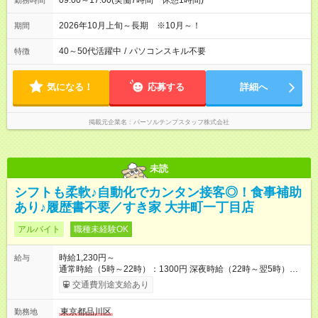
09:00～17:00(実働7時間 休憩1時間)
勤務時間
2026年10月上旬～長期 ※10月～！
期間
40～50代活躍中
/
パソコンスキル不要
特徴
気になる！
応募する
詳細へ
掲載元企業名
パーソルテンプスタッフ株式会社
未読
シフトも柔軟♪自動化でカンタン接客◎！食事補助
あり♪履歴書不要／すき家 大井町一丁目店
アルバイト
職種未経験OK
時給1,230円～
給与
通常時給（5時～22時）：1300円 深夜時給（22時～翌5時）：
1625円 高校生時給：1230円 【特別手当】早朝手当（5：00-9：
交通費別途支給あり
00）時給+150円 【試用期間】試用期間あり 試用期間の長さ：1
ヶ月 雇用形態、給与は本採用時と同じです。 試用期間の実態は
東京都品川区
勤務地
30日（※条件変更なし）ですが、切り上げで一ヶ月とさせてい