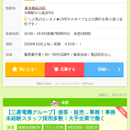
東京都品川区
勤務地
大崎駅から徒歩5分
＼人気のエンタメ★LIVEやスポーツなどの興行を取り扱う会
社です／
10:00～18:45(実働7時間45分 休憩1時間)
勤務時間
2026年10月上旬～長期 ※10月～！
期間
履歴書不要
/
40～50代活躍中
/
服装自由
/
電話対応なし
特徴
気になる！
応募する
詳細へ
掲載元企業名
パーソルテンプスタッフ株式会社
掲載日：2026.08.07
未読
NEW
【三菱電機グループ】接客・販売→事務！事務
未経験スタッフ採用多数！大手企業で働く
派遣
職種未経験OK
ブランクOK
WEB登録・面接OK