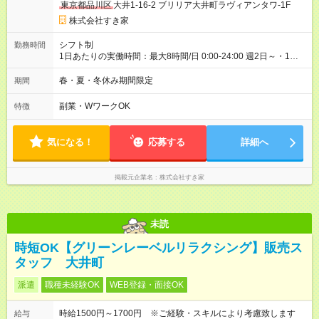
東京都品川区
大井1-16-2 ブリリア大井町ラヴィアンタワ-1F
ただきます。 研修制度あり：15時間(研修中も同時給）
株式会社すき家
シフト制
勤務時間
1日あたりの実働時間：最大8時間/日 0:00-24:00 週2日～・1日
2h～OK ＜シフト例＞ 〇朝帯 5:00-9:00 〇昼帯 9:00-14:00 〇午
後帯 14:00-18:00 〇夜帯 18:00-22:00 〇深夜帯 22:00-翌5:00 基
春・夏・冬休み期間限定
期間
本は固定シフトですが家庭の都合などイレギュラーには対応し
ます♪
副業・WワークOK
特徴
気になる！
応募する
詳細へ
掲載元企業名
株式会社すき家
未読
時短OK【グリーンレーベルリラクシング】販売ス
タッフ 大井町
派遣
職種未経験OK
WEB登録・面接OK
時給1500円～1700円 ※ご経験・スキルにより考慮致します
給与