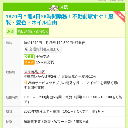
未読
NEW
1870円＊週4日×6時間勤務！不動前駅すぐ！服
装・髪色・ネイル自由
派遣
WEB登録・面接OK
時給1870円 月収例 179,520円+残業代
給与
交通費別途支給あり
全額支給
交通費
15～20万円
月収例
東京都品川区
勤務地
不動前駅から徒歩2分
/
五反田駅から徒歩12分
Webサービスやアプリの開発を行い、アイデアを素早く形に
する開発支援
10:00～17:00(実働6時間 休憩1時間) ※11：00～18：00も可能
勤務時間
です
2026年09月上旬～長期 10/1～もOKです ※9月～！
期間
履歴書不要
/
副業・WワークOK
/
服装自由
特徴