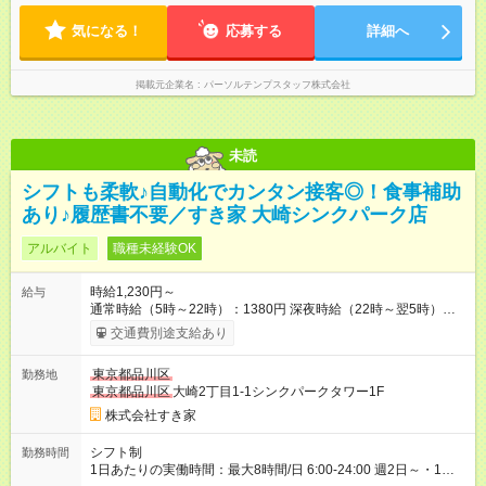
気になる！
応募する
詳細へ
掲載元企業名
パーソルテンプスタッフ株式会社
未読
シフトも柔軟♪自動化でカンタン接客◎！食事補助
あり♪履歴書不要／すき家 大崎シンクパーク店
アルバイト
職種未経験OK
時給1,230円～
給与
通常時給（5時～22時）：1380円 深夜時給（22時～翌5時）：
1725円 高校生時給：1230円 【試用期間】試用期間あり 試用期
交通費別途支給あり
間の長さ：1ヶ月 雇用形態、給与は本採用時と同じです。 試用
期間の実態は30日（※条件変更なし）ですが、切り上げで一ヶ
東京都品川区
勤務地
月とさせていただきます。 研修制度あり：15時間(研修中も同時
東京都品川区
大崎2丁目1-1シンクパークタワー1F
給）
株式会社すき家
シフト制
勤務時間
1日あたりの実働時間：最大8時間/日 6:00-24:00 週2日～・1日