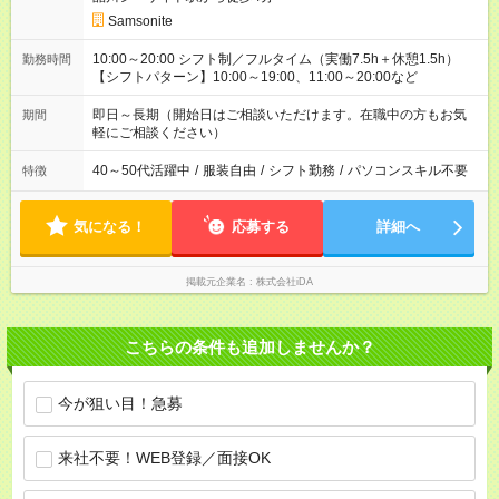
Samsonite
10:00～20:00 シフト制／フルタイム（実働7.5h＋休憩1.5h）
勤務時間
【シフトパターン】10:00～19:00、11:00～20:00など
即日～長期（開始日はご相談いただけます。在職中の方もお気
期間
軽にご相談ください）
40～50代活躍中
/
服装自由
/
シフト勤務
/
パソコンスキル不要
特徴
気になる！
応募する
詳細へ
掲載元企業名
株式会社iDA
こちらの条件も追加しませんか？
今が狙い目！急募
来社不要！WEB登録／面接OK