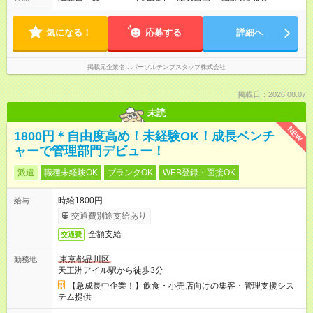
気になる！
応募する
詳細へ
掲載元企業名
パーソルテンプスタッフ株式会社
掲載日：2026.08.07
未読
NEW
1800円＊自由度高め！未経験OK！成長ベンチ
ャーで管理部門デビュー！
派遣
職種未経験OK
ブランクOK
WEB登録・面接OK
時給1800円
給与
交通費別途支給あり
全額支給
交通費
東京都品川区
勤務地
天王洲アイル駅から徒歩3分
【急成長中企業！】飲食・小売店向けの集客・管理支援シス
テム提供