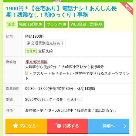
NEW
1900円＊【在宅あり】電話ナシ！あんしん長
期！残業なし！朝ゆっくり！事務
派遣
職種未経験OK
ブランクOK
WEB登録・面接OK
時給1900円
給与
交通費別途支給あり
全額支給
交通費
東京都品川区
勤務地
大崎駅から徒歩2分
/
大崎広小路駅から徒歩9分
＜アスリートをサポート♪＞世界中で愛されるスポーツブラン
ド
09:30～18:00(実働7時間30分 休憩1時間)
勤務時間
2026年09月上旬～長期 ※9月～！
期間
履歴書不要
/
40～50代活躍中
/
服装自由
/
電話対応なし
特徴
気になる！
応募する
詳細へ