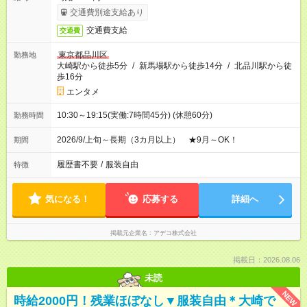
交通費別途支給あり
交通費支給
交通費
東京都品川区
勤務地
大崎駅から徒歩5分
/
新馬場駅から徒歩14分
/
北品川駅から徒
歩16分
エンタメ
10:30～19:15(実働:7時間45分) (休憩60分)
勤務時間
2026/9/上旬～長期（3カ月以上） ★9月～OK！
期間
履歴書不要
/
服装自由
特徴
気になる！
応募する
詳細へ
掲載元企業名
アデコ株式会社
掲載日：2026.08.06
未読
NEW
時給2000円！残業ほぼなし▼服装自由＊大崎で