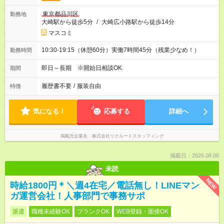
東京都品川区
勤務地
大崎駅から徒歩5分
/
大崎広小路駅から徒歩14分
マスコミ
10:30-19:15（休憩60分）実働7時間45分（残業少なめ！）
勤務時間
即日～長期 ※開始日相談OK
期間
履歴書不要
/
服装自由
特徴
気になる！
応募する
詳細へ
掲載元企業名
株式会社リクルートスタッフィング
掲載日：2026.08.06
未読
NEW
時給1800円＊＼週4在宅／電話無し！LINEマン
ガ運営会社！人事部門で事務サポ
派遣
職種未経験OK
ブランクOK
WEB登録・面接OK