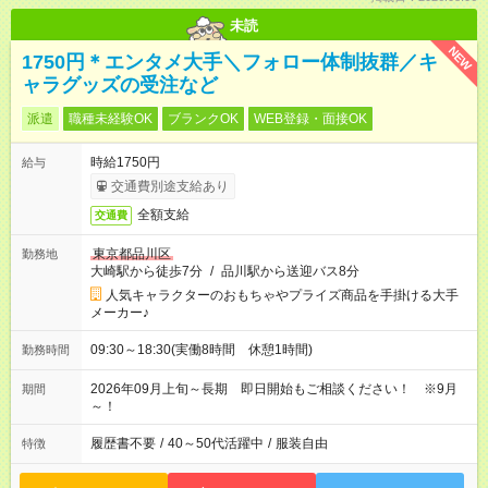
未読
NEW
1750円＊エンタメ大手＼フォロー体制抜群／キ
ャラグッズの受注など
派遣
職種未経験OK
ブランクOK
WEB登録・面接OK
時給1750円
給与
交通費別途支給あり
全額支給
交通費
東京都品川区
勤務地
大崎駅から徒歩7分
/
品川駅から送迎バス8分
人気キャラクターのおもちゃやプライズ商品を手掛ける大手
メーカー♪
09:30～18:30(実働8時間 休憩1時間)
勤務時間
2026年09月上旬～長期 即日開始もご相談ください！ ※9月
期間
～！
履歴書不要
/
40～50代活躍中
/
服装自由
特徴