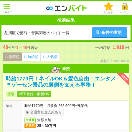
0
メニュー
気になる！
ログイン
検索結果
条件の変更
品川区で芸能・音楽関連のバイト一覧
48
1,918
件中
1
～
48
件表示
平均時給:
円
新着順
時給順
人気順
掲載日：2026.08.08
未読
NEW
時給1770円！ネイルOK＆髪色自由！エンタメ
＊ゲーセン景品の裏側を支える事務！
派遣
WEB登録・面接OK
時給1770円 月収例 265,500円+残業代
給与
交通費別途支給あり
全額支給
交通費
25～30万円
月収例