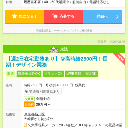
履歴書不要
/
40～50代活躍中
/
服装自由
/
電話対応なし
特徴
気になる！
応募する
詳細へ
掲載元企業名
パーソルテンプスタッフ株式会社
掲載日：2026.08.06
未読
NEW
【週2日在宅勤務あり】＠高時給2500円！長
期！デザイン業務
派遣
職種未経験OK
ブランクOK
WEB登録・面接OK
時給2500円 月収例 400,000円+残業代
給与
交通費別途支給あり
全額支給
交通費
30万円～
月収例
東京都品川区
勤務地
大崎駅から徒歩7分
＼大手玩具メーカーのGR会社／UFOキャッチャーの景品や業