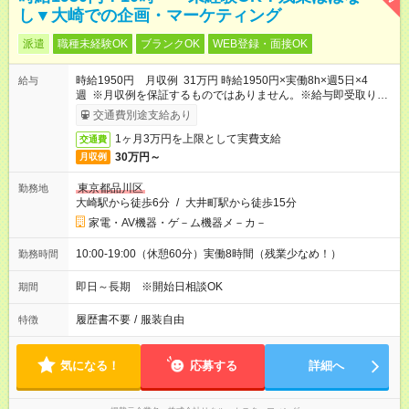
し▼大崎での企画・マーケティング
派遣
職種未経験OK
ブランクOK
WEB登録・面接OK
時給1950円 月収例 31万円 時給1950円×実働8h×週5日×4
給与
週 ※月収例を保証するものではありません。※給与即受取りサ
ービス利用可（利用条件有）
交通費別途支給あり
1ヶ月3万円を上限として実費支給
交通費
30万円～
月収例
東京都品川区
勤務地
大崎駅から徒歩6分
/
大井町駅から徒歩15分
家電・AV機器・ゲ－ム機器メ－カ－
10:00-19:00（休憩60分）実働8時間（残業少なめ！）
勤務時間
即日～長期 ※開始日相談OK
期間
履歴書不要
/
服装自由
特徴
気になる！
応募する
詳細へ