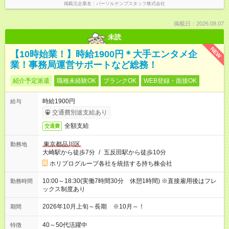
掲載元企業名
パーソルテンプスタッフ株式会社
掲載日：2026.08.07
未読
NEW
【10時始業！】時給1900円＊大手エンタメ企
業！事務局運営サポートなど総務！
紹介予定派遣
職種未経験OK
ブランクOK
WEB登録・面接OK
時給1900円
給与
交通費別途支給あり
全額支給
交通費
東京都品川区
勤務地
大崎駅から徒歩7分
/
五反田駅から徒歩10分
ホリプログループ各社を統括する持ち株会社
10:00～18:30(実働7時間30分 休憩1時間) ※直接雇用後はフレ
勤務時間
ックス制度あり
2026年10月上旬～長期 ※10月～！
期間
40～50代活躍中
特徴