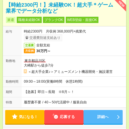
NEW
【時給2300円！】未経験OK！超大手＊ゲーム
業界でデータ分析など
派遣
職種未経験OK
ブランクOK
WEB登録・面接OK
時給2300円 月収例 368,000円+残業代
給与
交通費別途支給あり
全額支給
交通費
30万円～
月収例
東京都品川区
勤務地
大崎駅から徒歩7分
＜超大手企業♪＞アミューズメント機器開発・施設運営
09:00～18:00(実働8時間 休憩1時間)
勤務時間
【急募】即日～長期 ※8月～！
期間
履歴書不要
/
40～50代活躍中
/
服装自由
特徴
気になる！
応募する
詳細へ