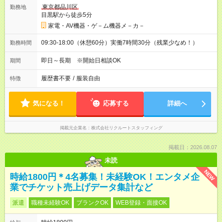
東京都品川区
勤務地
目黒駅から徒歩5分
家電・AV機器・ゲ－ム機器メ－カ－
09:30-18:00（休憩60分）実働7時間30分（残業少なめ！）
勤務時間
即日～長期 ※開始日相談OK
期間
履歴書不要
/
服装自由
特徴
気になる！
応募する
詳細へ
掲載元企業名
株式会社リクルートスタッフィング
掲載日：2026.08.07
未読
NEW
時給1800円＊4名募集！未経験OK！エンタメ企
業でチケット売上げデータ集計など
派遣
職種未経験OK
ブランクOK
WEB登録・面接OK