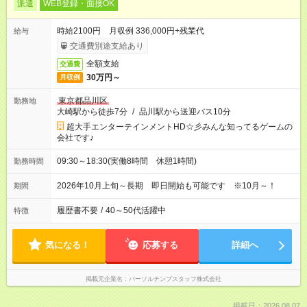
派遣
WEB登録・面接OK
時給2100円 月収例 336,000円+残業代
給与
交通費別途支給あり
全額支給
交通費
30万円～
月収例
東京都品川区
勤務地
大崎駅から徒歩7分
/
品川駅から送迎バス10分
超大手エンターテインメントHD☆彡みんな知ってるゲームの
会社です♪
09:30～18:30(実働8時間 休憩1時間)
勤務時間
2026年10月上旬～長期 即日開始も可能です ※10月～！
期間
履歴書不要
/
40～50代活躍中
特徴
気になる！
応募する
詳細へ
掲載元企業名
パーソルテンプスタッフ株式会社
掲載日：2026.08.07