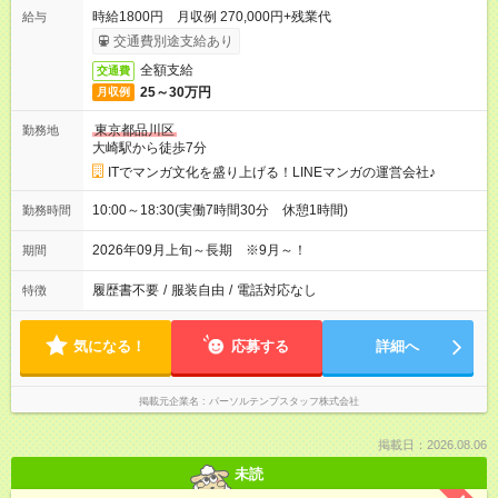
時給1800円 月収例 270,000円+残業代
給与
交通費別途支給あり
全額支給
交通費
25～30万円
月収例
東京都品川区
勤務地
大崎駅から徒歩7分
ITでマンガ文化を盛り上げる！LINEマンガの運営会社♪
10:00～18:30(実働7時間30分 休憩1時間)
勤務時間
2026年09月上旬～長期 ※9月～！
期間
履歴書不要
/
服装自由
/
電話対応なし
特徴
気になる！
応募する
詳細へ
掲載元企業名
パーソルテンプスタッフ株式会社
掲載日：2026.08.06
未読