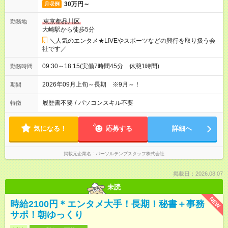
30万円～
月収例
東京都品川区
勤務地
大崎駅から徒歩5分
＼人気のエンタメ★LIVEやスポーツなどの興行を取り扱う会
社です／
09:30～18:15(実働7時間45分 休憩1時間)
勤務時間
2026年09月上旬～長期 ※9月～！
期間
履歴書不要
/
パソコンスキル不要
特徴
気になる！
応募する
詳細へ
掲載元企業名
パーソルテンプスタッフ株式会社
掲載日：2026.08.07
未読
NEW
時給2100円＊エンタメ大手！長期！秘書＋事務
サポ！朝ゆっくり