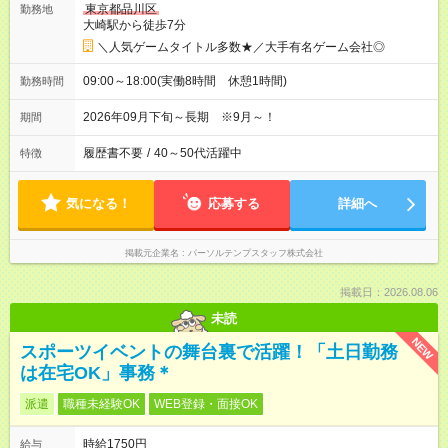
東京都品川区
勤務地
大崎駅から徒歩7分
＼人気ゲームタイトル多数★／大手有名ゲーム会社◎
09:00～18:00(実働8時間 休憩1時間)
勤務時間
2026年09月下旬～長期 ※9月～！
期間
履歴書不要
/
40～50代活躍中
特徴
気になる！
応募する
詳細へ
掲載元企業名
パーソルテンプスタッフ株式会社
掲載日：2026.08.06
未読
NEW
スポーツイベントの舞台裏で活躍！「土日勤務
は在宅OK」事務＊
派遣
職種未経験OK
WEB登録・面接OK
時給1750円
給与