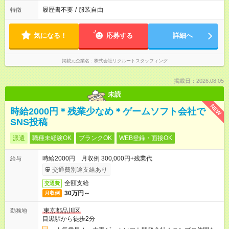
履歴書不要
/
服装自由
特徴
気になる！
応募する
詳細へ
掲載元企業名
株式会社リクルートスタッフィング
掲載日：2026.08.05
未読
NEW
時給2000円＊残業少なめ＊ゲームソフト会社で
SNS投稿
派遣
職種未経験OK
ブランクOK
WEB登録・面接OK
時給2000円 月収例 300,000円+残業代
給与
交通費別途支給あり
全額支給
交通費
30万円～
月収例
東京都品川区
勤務地
目黒駅から徒歩2分