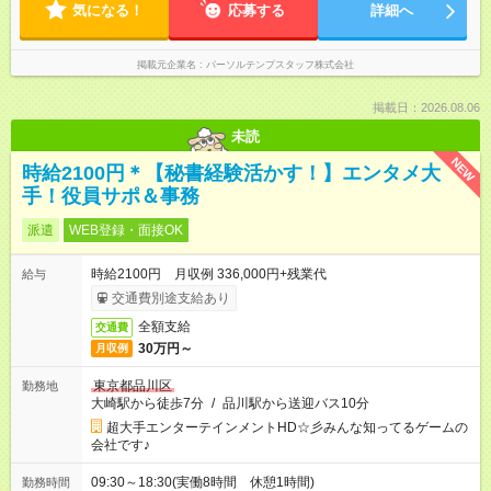
気になる！
応募する
詳細へ
掲載元企業名
パーソルテンプスタッフ株式会社
掲載日：2026.08.06
未読
NEW
時給2100円＊【秘書経験活かす！】エンタメ大
手！役員サポ＆事務
派遣
WEB登録・面接OK
時給2100円 月収例 336,000円+残業代
給与
交通費別途支給あり
全額支給
交通費
30万円～
月収例
東京都品川区
勤務地
大崎駅から徒歩7分
/
品川駅から送迎バス10分
超大手エンターテインメントHD☆彡みんな知ってるゲームの
会社です♪
09:30～18:30(実働8時間 休憩1時間)
勤務時間