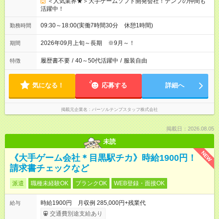
＜人気業界★＞大手ゲームソフト開発会社！テンプの仲間も
活躍中！
09:30～18:00(実働7時間30分 休憩1時間)
勤務時間
2026年09月上旬～長期 ※9月～！
期間
履歴書不要
/
40～50代活躍中
/
服装自由
特徴
気になる！
応募する
詳細へ
掲載元企業名
パーソルテンプスタッフ株式会社
掲載日：2026.08.05
未読
NEW
《大手ゲーム会社＊目黒駅チカ》時給1900円！
請求書チェックなど
派遣
職種未経験OK
ブランクOK
WEB登録・面接OK
時給1900円 月収例 285,000円+残業代
給与
交通費別途支給あり