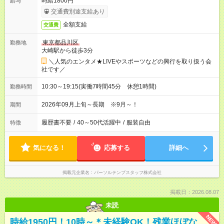
時給1800円
給与
交通費別途支給あり
全額支給
交通費
東京都品川区
勤務地
大崎駅から徒歩3分
＼人気のエンタメ★LIVEやスポーツなどの興行を取り扱う会
社です／
10:30～19:15(実働7時間45分 休憩1時間)
勤務時間
2026年09月上旬～長期 ※9月～！
期間
履歴書不要
/
40～50代活躍中
/
服装自由
特徴
気になる！
応募する
詳細へ
掲載元企業名
パーソルテンプスタッフ株式会社
掲載日：2026.08.07
未読
NEW
時給1950円！10時～＊未経験OK！残業ほぼな