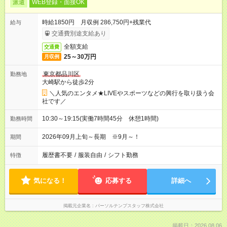
派遣
WEB登録・面接OK
時給1850円 月収例 286,750円+残業代
給与
交通費別途支給あり
全額支給
交通費
25～30万円
月収例
東京都品川区
勤務地
大崎駅から徒歩2分
＼人気のエンタメ★LIVEやスポーツなどの興行を取り扱う会
社です／
10:30～19:15(実働7時間45分 休憩1時間)
勤務時間
2026年09月上旬～長期 ※9月～！
期間
履歴書不要
/
服装自由
/
シフト勤務
特徴
気になる！
応募する
詳細へ
掲載元企業名
パーソルテンプスタッフ株式会社
掲載日：2026.08.06