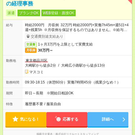
の経理事務
派遣
ブランクOK
WEB登録・面接OK
時給2000円 月収例 32万円 時給2000円×実働7h45m×週5日×4
給与
週+残業5h ※月収例を保証するものではありません。※給与即受
取りサービス利用可（利用条件有）
交通費別途支給あり
1ヶ月3万円を上限として実費支給
交通費
30万円～
月収例
東京都品川区
勤務地
大崎駅から徒歩2分
/
大崎広小路駅から徒歩13分
マスコミ
09:30-18:15（休憩60分）実働7時間45分（残業少なめ！）
勤務時間
即日～長期 ※開始日相談OK
期間
履歴書不要
/
服装自由
特徴
気になる！
応募する
詳細へ
掲載元企業名
株式会社リクルートスタッフィング