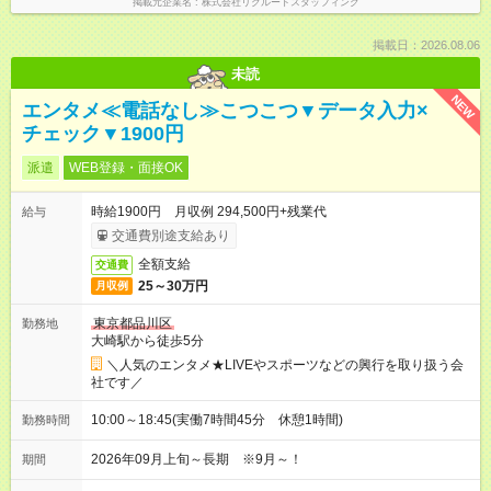
掲載元企業名
株式会社リクルートスタッフィング
掲載日：2026.08.06
未読
NEW
エンタメ≪電話なし≫こつこつ▼データ入力×
チェック▼1900円
派遣
WEB登録・面接OK
時給1900円 月収例 294,500円+残業代
給与
交通費別途支給あり
全額支給
交通費
25～30万円
月収例
東京都品川区
勤務地
大崎駅から徒歩5分
＼人気のエンタメ★LIVEやスポーツなどの興行を取り扱う会
社です／
10:00～18:45(実働7時間45分 休憩1時間)
勤務時間
2026年09月上旬～長期 ※9月～！
期間