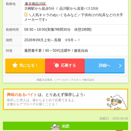
東京都品川区
勤務地
大崎駅から徒歩5分
/
品川駅から送迎バス10分
＼人気キャラのぬいぐるみなど／子供向けの玩具などの大手
メーカーです♪
09:30～18:00(実働7時間30分 休憩1時間)
勤務時間
2026年09月上旬～長期 ※9月～！
期間
履歴書不要
/
40～50代活躍中
/
服装自由
特徴
気になる！
応募する
詳細へ
掲載元企業名
パーソルテンプスタッフ株式会社
興味のあるバイト
は、とりあえず保存しよう♪
保存した求人は、後からまとめて応募できるよ。
企業からアプローチが届くことも！
掲載日：2026.08.08
未読