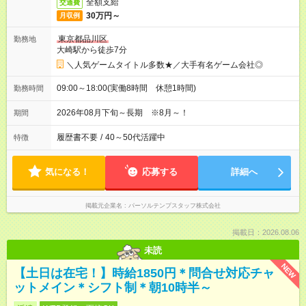
全額支給
交通費
30万円～
月収例
東京都品川区
勤務地
大崎駅から徒歩7分
＼人気ゲームタイトル多数★／大手有名ゲーム会社◎
09:00～18:00(実働8時間 休憩1時間)
勤務時間
2026年08月下旬～長期 ※8月～！
期間
履歴書不要
/
40～50代活躍中
特徴
気になる！
応募する
詳細へ
掲載元企業名
パーソルテンプスタッフ株式会社
掲載日：2026.08.06
未読
NEW
【土日は在宅！】時給1850円＊問合せ対応チャ
ットメイン＊シフト制＊朝10時半～