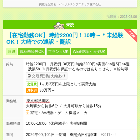
掲載元企業名
パーソルテンプスタッフ株式会社
掲載日：2026.08.06
未読
NEW
【在宅勤務OK】時給2200円！10時～＊未経験
OK！大崎での通訳・翻訳
派遣
職種未経験OK
ブランクOK
WEB登録・面接OK
時給2200円 月収例 36万円 時給2200円×実働8h×週5日×4週
給与
+残業5h ※月収例を保証するものではありません。※給与即受取
りサービス利用可（利用条件有）
交通費別途支給あり
1ヶ月3万円を上限として実費支給
交通費
30万円～
月収例
東京都品川区
勤務地
大崎駅から徒歩6分
/
大井町駅から徒歩15分
家電・AV機器・ゲ－ム機器メ－カ－
10:00-19:00（休憩60分）実働8時間
勤務時間
2026年09月01日～長期 ※開始日相談OK ※9月～！
期間