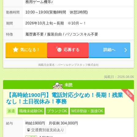
務用ゲーム機等♪
10:00～19:00(実働8時間 休憩1時間)
勤務時間
2026年10月上旬～長期 ※10月～！
期間
履歴書不要
/
服装自由
/
パソコンスキル不要
特徴
気になる！
応募する
詳細へ
掲載元企業名
パーソルテンプスタッフ株式会社
掲載日：2026.08.06
未読
NEW
【高時給1900円】電話対応少なめ！長期！残業
なし！土日祝休み！事務
派遣
職種未経験OK
ブランクOK
WEB登録・面接OK
時給1900円 月収例 304,000円
給与
交通費別途支給あり