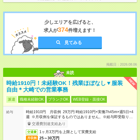
少しエリアを広げると、
374
求人が
件増えます！
見てみる
掲載日：2026.08.06
未読
NEW
時給1910円！未経験OK！残業ほぼなし▼服装
自由＊大崎での営業事務
派遣
職種未経験OK
ブランクOK
WEB登録・面接OK
時給1910円 月収例 29万円 時給1910円×実働7h45m×週5日×4
給与
週 ※月収例を保証するものではありません。※給与即受取りサ
ービス利用可（利用条件有）
交通費別途支給あり
1ヶ月3万円を上限として実費支給
交通費
25～30万円
月収例