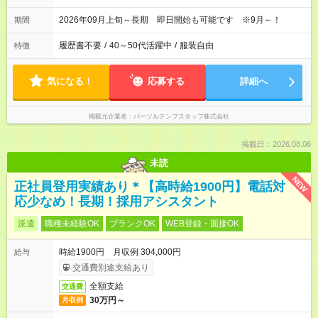
2026年09月上旬～長期 即日開始も可能です ※9月～！
期間
履歴書不要
/
40～50代活躍中
/
服装自由
特徴
気になる！
応募する
詳細へ
掲載元企業名
パーソルテンプスタッフ株式会社
掲載日：2026.08.06
未読
NEW
正社員登用実績あり＊【高時給1900円】電話対
応少なめ！長期！採用アシスタント
派遣
職種未経験OK
ブランクOK
WEB登録・面接OK
時給1900円 月収例 304,000円
給与
交通費別途支給あり
全額支給
交通費
30万円～
月収例