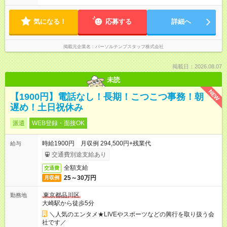
気になる！
応募する
詳細へ
掲載元企業名
パーソルテンプスタッフ株式会社
掲載日：2026.08.07
未読
NEW
【1900円】電話なし！長期！こつこつ事務！朝
遅め！土日祝休み
派遣
WEB登録・面接OK
時給1900円 月収例 294,500円+残業代
給与
交通費別途支給あり
全額支給
交通費
25～30万円
月収例
東京都品川区
勤務地
大崎駅から徒歩5分
＼人気のエンタメ★LIVEやスポーツなどの興行を取り扱う会
社です／