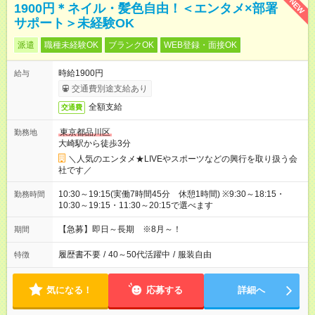
NEW
1900円＊ネイル・髪色自由！＜エンタメ×部署
サポート＞未経験OK
派遣
職種未経験OK
ブランクOK
WEB登録・面接OK
時給1900円
給与
交通費別途支給あり
全額支給
交通費
東京都品川区
勤務地
大崎駅から徒歩3分
＼人気のエンタメ★LIVEやスポーツなどの興行を取り扱う会
社です／
10:30～19:15(実働7時間45分 休憩1時間) ※9:30～18:15・
勤務時間
10:30～19:15・11:30～20:15で選べます
【急募】即日～長期 ※8月～！
期間
履歴書不要
/
40～50代活躍中
/
服装自由
特徴
気になる！
応募する
詳細へ