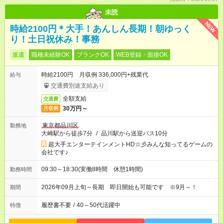
未読
NEW
時給2100円＊大手！あんしん長期！朝ゆっく
り！土日祝休み！事務
派遣
職種未経験OK
ブランクOK
WEB登録・面接OK
時給2100円 月収例 336,000円+残業代
給与
交通費別途支給あり
全額支給
交通費
30万円～
月収例
東京都品川区
勤務地
大崎駅から徒歩7分
/
品川駅から送迎バス10分
超大手エンターテインメントHD☆彡みんな知ってるゲームの
会社です♪
09:30～18:30(実働8時間 休憩1時間)
勤務時間
2026年09月上旬～長期 即日開始も可能です ※9月～！
期間
履歴書不要
/
40～50代活躍中
特徴