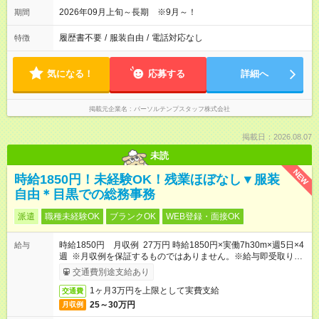
2026年09月上旬～長期 ※9月～！
期間
履歴書不要
/
服装自由
/
電話対応なし
特徴
気になる！
応募する
詳細へ
掲載元企業名
パーソルテンプスタッフ株式会社
掲載日：2026.08.07
未読
NEW
時給1850円！未経験OK！残業ほぼなし▼服装
自由＊目黒での総務事務
派遣
職種未経験OK
ブランクOK
WEB登録・面接OK
時給1850円 月収例 27万円 時給1850円×実働7h30m×週5日×4
給与
週 ※月収例を保証するものではありません。※給与即受取りサ
ービス利用可（利用条件有）
交通費別途支給あり
1ヶ月3万円を上限として実費支給
交通費
25～30万円
月収例