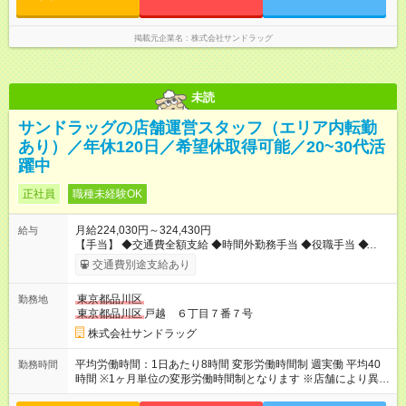
形労働時間制 週実働 平均40時間 ※1ヶ月単位の変形労働時間制
となります ※店舗により異なります ▼シフト例 早番／07:00～
17:00（休憩1.5h） 遅番／14:00～22:45（休憩2h） 通し／
掲載元企業名
株式会社サンドラッグ
07:00～22:45（休憩2h） 他 ▼残業は全社平均月11.6時間！
未読
サンドラッグの店舗運営スタッフ（エリア内転勤
あり）／年休120日／希望休取得可能／20~30代活
躍中
正社員
職種未経験OK
月給224,030円～324,430円
給与
【手当】 ◆交通費全額支給 ◆時間外勤務手当 ◆役職手当 ◆育児
手当 ◆登録販売者資格手当（月5000円～25000円） ・昇給年1
交通費別途支給あり
回（4月） ・賞与年2回（7月・12月） 【試用期間】試用期間あ
り 試用期間の長さ：3ヶ月 雇用形態、給与は本採用時と同じで
東京都品川区
勤務地
す。
東京都品川区
戸越 ６丁目７番７号
株式会社サンドラッグ
平均労働時間：1日あたり8時間 変形労働時間制 週実働 平均40
勤務時間
時間 ※1ヶ月単位の変形労働時間制となります ※店舗により異な
ります ▼シフト例 早番／07:00～17:00（休憩1.5h） 遅番／