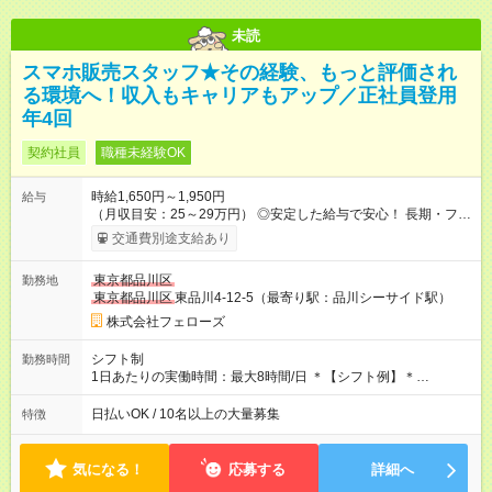
未読
スマホ販売スタッフ★その経験、もっと評価され
る環境へ！収入もキャリアもアップ／正社員登用
年4回
契約社員
職種未経験OK
時給1,650円～1,950円
給与
（月収目安：25～29万円） ◎安定した給与で安心！ 長期・フル
タイムで勤務いただける方にお越しいただきたいと思っていま
交通費別途支給あり
す。シフトが削られることはないので、安定した給与が入りま
す。 ◎日払い・週払いもOK！※規定あり すぐに働きたい、稼ぎ
東京都品川区
勤務地
たいという人もいると思います。このあたりは柔軟に対応する
東京都品川区
東品川4-12-5（最寄り駅：品川シーサイド駅）
ので、お気軽にご相談ください！ ※2ヶ月の試用期間がありま
す。その間の給与・待遇に変更はありません。 【試用期間】試
株式会社フェローズ
用期間あり 試用期間の長さ：2ヶ月 雇用形態、給与は本採用時
と同じです。
シフト制
勤務時間
1日あたりの実働時間：最大8時間/日 ＊【シフト例】＊
(1) 10:00～19:00 (2) 11:00～20:00 (3) 12:00～21:00 など ◎
いずれも実働8時間・休憩1時間です。中抜けシフトなどはあり
日払いOK / 10名以上の大量募集
特徴
ません。 ◎残業は少なく、月10時間未満です。「残業代で稼ぎ
たい」などあれば相談に応じますのでおっしゃってください！
気になる！
応募する
詳細へ