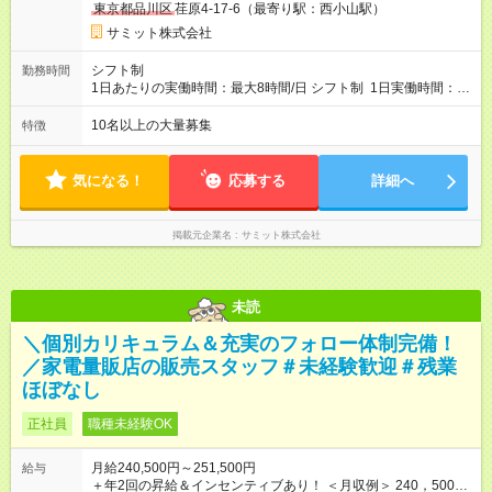
東京都品川区
荏原4-17-6（最寄り駅：西小山駅）
スについて■ 配属後は経験を積み、サブチーフ・チーフ（部門運
営責任者）を目指します。 チーフは接客や作業のほか、販売計
サミット株式会社
画や売場作り、社員教育も担当。副店長・店長へ昇進すれば給
与も大幅アップします。 また年1回キャリア希望を出せ、商品
シフト制
勤務時間
部・営業企画部・総務部・経理部など本部スタッフへの挑戦も
1日あたりの実働時間：最大8時間/日 シフト制 1日実働時間：最
可能です。 直近では入社2年で営業企画・店舗開発・サイト開
大8時間(休憩1時間) 月10日休 【シフト例】 8:00～17:00 10:00
発・経理部への異動例もあり、自身の可能性を広げられる環境
～19:00 12:00～21:00 ほか 深夜営業店舗(22時～25時閉店)に
10名以上の大量募集
特徴
です！ 【試用期間】試用期間あり 試用期間の長さ：3ヶ月 雇用
は、 「夜間運営責任者」を配置しているので、 閉店作業のた
形態、給与は本採用時と同じです。
めの深夜勤務はありません。 月平均残業時間20～30h程度
気になる！
応募する
詳細へ
掲載元企業名
サミット株式会社
未読
＼個別カリキュラム＆充実のフォロー体制完備！
／家電量販店の販売スタッフ＃未経験歓迎＃残業
ほぼなし
正社員
職種未経験OK
月給240,500円～251,500円
給与
＋年2回の昇給＆インセンティブあり！ ＜月収例＞ 240，500円