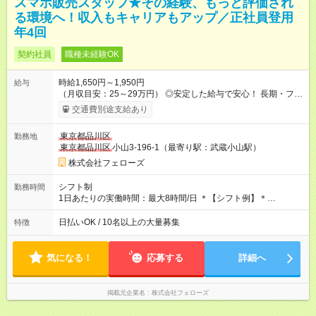
スマホ販売スタッフ★その経験、もっと評価され
る環境へ！収入もキャリアもアップ／正社員登用
年4回
契約社員
職種未経験OK
時給1,650円～1,950円
給与
（月収目安：25～29万円） ◎安定した給与で安心！ 長期・フル
タイムで勤務いただける方にお越しいただきたいと思っていま
交通費別途支給あり
す。シフトが削られることはないので、安定した給与が入りま
す。 ◎日払い・週払いもOK！※規定あり すぐに働きたい、稼ぎ
東京都品川区
勤務地
たいという人もいると思います。このあたりは柔軟に対応する
東京都品川区
小山3-196-1（最寄り駅：武蔵小山駅）
ので、お気軽にご相談ください！ ※2ヶ月の試用期間がありま
す。その間の給与・待遇に変更はありません。 【試用期間】試
株式会社フェローズ
用期間あり 試用期間の長さ：2ヶ月 雇用形態、給与は本採用時
と同じです。
シフト制
勤務時間
1日あたりの実働時間：最大8時間/日 ＊【シフト例】＊
(1) 10:00～19:00 (2) 11:00～20:00 (3) 12:00～21:00 など ◎
いずれも実働8時間・休憩1時間です。中抜けシフトなどはあり
日払いOK / 10名以上の大量募集
特徴
ません。 ◎残業は少なく、月10時間未満です。「残業代で稼ぎ
たい」などあれば相談に応じますのでおっしゃってください！
気になる！
応募する
詳細へ
掲載元企業名
株式会社フェローズ