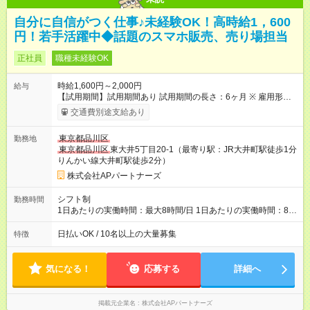
自分に自信がつく仕事♪未経験OK！高時給1，600
円！若手活躍中◆話題のスマホ販売、売り場担当
正社員
職種未経験OK
時給1,600円～2,000円
給与
【試用期間】試用期間あり 試用期間の長さ：6ヶ月 ※ 雇用形態
と給与に、本採用時と異なる部分があります。 雇用形態：本採
交通費別途支給あり
用時と同じです。 給与：時給 1,226円以上
東京都品川区
勤務地
東京都品川区
東大井5丁目20-1（最寄り駅：JR大井町駅徒歩1分
りんかい線大井町駅徒歩2分）
株式会社APパートナーズ
シフト制
勤務時間
1日あたりの実働時間：最大8時間/日 1日あたりの実働時間：8時
間 シフト例 ・１０時００分～１９時００分 ・１１時００分～２
０時００分 ・１２時００分～２１時００分 土日祝出勤 平日に
日払いOK / 10名以上の大量募集
特徴
てシフト公休
気になる！
応募する
詳細へ
掲載元企業名
株式会社APパートナーズ