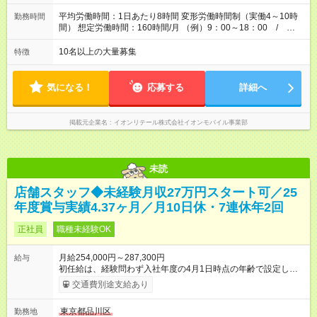
平均労働時間：1日あたり8時間 変形労働時間制（実働4～10時
勤務時間
間） 想定労働時間：160時間/月 （例）9：00～18：00 /
13：00～22：00 各店舗営業時間は事業所により変動します。
※月の残業時間は平均5時間以下 ※年間総労働時間／1920時間
10名以上の大量募集
特徴
平均労働時間：1日あたり8時間 変形労働時間制（実働4～10時
間） 想定労働時間：160時間/月 （例）9：00～18：00 /
13：00～22：00 各店舗営業時間は事業所により変動します。
気になる！
応募する
詳細へ
※月の残業時間は平均5時間以下 ※年間総労働時間／1920時間
掲載元企業名
イオンリテール株式会社イオンモバイル事業部
未読
店舗スタッフ◆未経験月収27万円スタート可／25
年度賞与実績4.37ヶ月／月10日休・7連休年2回
正社員
職種未経験OK
月給254,000円～287,300円
給与
初任給は、経験問わず入社年度の4月1日時点の年齢で設定しま
す。 ■27歳以上：月給28万7300円 ■26歳 ：月給28万3300
交通費別途支給あり
円 ■25歳 ：月給27万9300円 ■24歳 ：月給27万5300円
■23歳 ：月給27万円 ■22歳 ：月給26万5000円 ■21
東京都品川区
勤務地
歳 ：月給26万円 ■20歳 ：月給25万4000円 ■キャリアパ