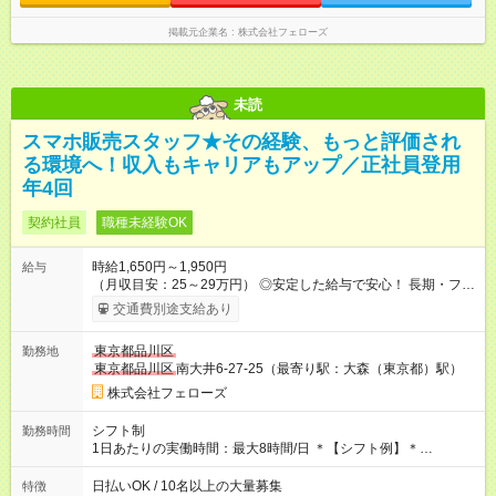
掲載元企業名
株式会社フェローズ
未読
スマホ販売スタッフ★その経験、もっと評価され
る環境へ！収入もキャリアもアップ／正社員登用
年4回
契約社員
職種未経験OK
時給1,650円～1,950円
給与
（月収目安：25～29万円） ◎安定した給与で安心！ 長期・フル
タイムで勤務いただける方にお越しいただきたいと思っていま
交通費別途支給あり
す。シフトが削られることはないので、安定した給与が入りま
す。 ◎日払い・週払いもOK！※規定あり すぐに働きたい、稼ぎ
東京都品川区
勤務地
たいという人もいると思います。このあたりは柔軟に対応する
東京都品川区
南大井6-27-25（最寄り駅：大森（東京都）駅）
ので、お気軽にご相談ください！ ※2ヶ月の試用期間がありま
す。その間の給与・待遇に変更はありません。 【試用期間】試
株式会社フェローズ
用期間あり 試用期間の長さ：2ヶ月 雇用形態、給与は本採用時
と同じです。
シフト制
勤務時間
1日あたりの実働時間：最大8時間/日 ＊【シフト例】＊
(1) 10:00～19:00 (2) 11:00～20:00 (3) 12:00～21:00 など ◎
いずれも実働8時間・休憩1時間です。中抜けシフトなどはあり
日払いOK / 10名以上の大量募集
特徴