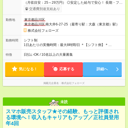
（月収目安：25～29万円） ◎安定した給与で安心！ 長期・フル
タイムで勤務いただける方にお越しいただきたいと思っていま
交通費別途支給あり
す。シフトが削られることはないので、安定した給与が入りま
す。 ◎日払い・週払いもOK！※規定あり すぐに働きたい、稼ぎ
東京都品川区
勤務地
たいという人もいると思います。このあたりは柔軟に対応する
東京都品川区
南大井6-27-25（最寄り駅：大森（東京都）駅）
ので、お気軽にご相談ください！ ※2ヶ月の試用期間がありま
す。その間の給与・待遇に変更はありません。 【試用期間】試
株式会社フェローズ
用期間あり 試用期間の長さ：2ヶ月 雇用形態、給与は本採用時
と同じです。
シフト制
勤務時間
1日あたりの実働時間：最大8時間/日 ＊【シフト例】＊
(1) 10:00～19:00 (2) 11:00～20:00 (3) 12:00～21:00 など ◎
いずれも実働8時間・休憩1時間です。中抜けシフトなどはあり
日払いOK / 10名以上の大量募集
特徴
ません。 ◎残業は少なく、月10時間未満です。「残業代で稼ぎ
たい」などあれば相談に応じますのでおっしゃってください！
気になる！
応募する
詳細へ
掲載元企業名
株式会社フェローズ
未読
スマホ販売スタッフ★その経験、もっと評価され
る環境へ！収入もキャリアもアップ／正社員登用
年4回