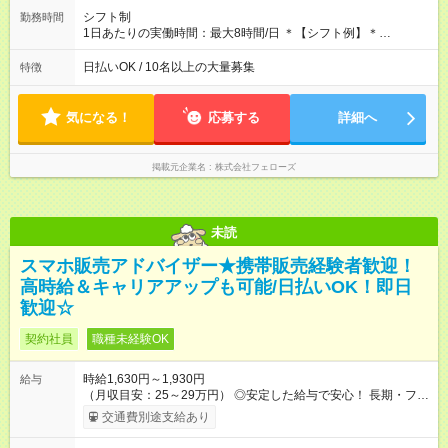
と同じです。
シフト制
勤務時間
1日あたりの実働時間：最大8時間/日 ＊【シフト例】＊
(1) 10:00～19:00 (2) 11:00～20:00 (3) 12:00～21:00 など ◎
いずれも実働8時間・休憩1時間です。中抜けシフトなどはあり
日払いOK / 10名以上の大量募集
特徴
ません。 ◎残業は少なく、月10時間未満です。「残業代で稼ぎ
たい」などあれば相談に応じますのでおっしゃってください！
気になる！
応募する
詳細へ
掲載元企業名
株式会社フェローズ
未読
スマホ販売アドバイザー★携帯販売経験者歓迎！
高時給＆キャリアアップも可能/日払いOK！即日
歓迎☆
契約社員
職種未経験OK
時給1,630円～1,930円
給与
（月収目安：25～29万円） ◎安定した給与で安心！ 長期・フル
タイムで勤務いただける方にお越しいただきたいと思っていま
交通費別途支給あり
す。シフトが削られることはないので、安定した給与が入りま
す。 ◎日払い・週払いもOK！※規定あり すぐに働きたい、稼ぎ