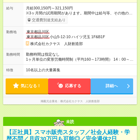
月給300,150円～321,150円
給与
※3ヶ月間の試用期間があります。期間中は給与等、その他の待
遇に違いはありません。 ※給与には月30時間分の固定残業代
交通費別途支給あり
（48，700円～58，200円）を含んでいます。超過分には別途、
残業手当を支給します。 ※月給は、経験・能力を考慮の上、決
東京都品川区
勤務地
定致します。 【試用期間】試用期間あり 試用期間の長さ：3ヶ
東京都品川区
小山5-12-10 ハイツ児玉 1F&B1F
月 雇用形態、給与は本採用時と同じです。
株式会社カクヤス 人財創造部
勤務時間は指定なし
勤務時間
1ヶ月単位の変形労働時間制（平均160～173時間） 14：00～
2：00の間のシフト制 ※営業時間・勤務開始時間は拠点により異
なる。
10名以上の大量募集
特徴
気になる！
応募する
詳細へ
掲載元企業名
株式会社カクヤス 人財創造部
未読
【正社員】スマホ販売スタッフ／社会人経験・学
歴不問／月収30万円も可能◎／完全週休2日