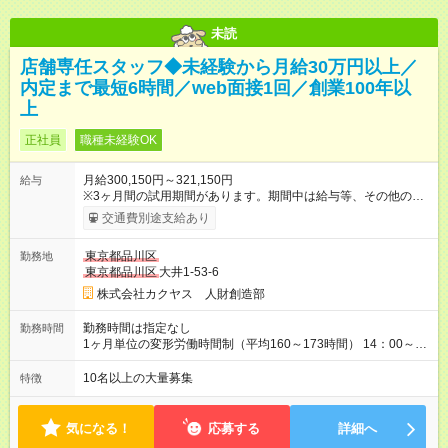
未読
店舗専任スタッフ◆未経験から月給30万円以上／
内定まで最短6時間／web面接1回／創業100年以
上
正社員
職種未経験OK
月給300,150円～321,150円
給与
※3ヶ月間の試用期間があります。期間中は給与等、その他の待
遇に違いはありません。 ※給与には月30時間分の固定残業代
交通費別途支給あり
（48，700円～58，200円）を含んでいます。超過分には別途、
残業手当を支給します。 ※月給は、経験・能力を考慮の上、決
東京都品川区
勤務地
定致します。 【試用期間】試用期間あり 試用期間の長さ：3ヶ
東京都品川区
大井1-53-6
月 雇用形態、給与は本採用時と同じです。
株式会社カクヤス 人財創造部
勤務時間は指定なし
勤務時間
1ヶ月単位の変形労働時間制（平均160～173時間） 14：00～
2：00の間のシフト制 ※営業時間・勤務開始時間は拠点により異
なる。
10名以上の大量募集
特徴
気になる！
応募する
詳細へ