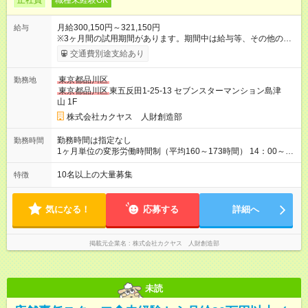
正社員
職種未経験OK
月給300,150円～321,150円
給与
※3ヶ月間の試用期間があります。期間中は給与等、その他の待
遇に違いはありません。 ※給与には月30時間分の固定残業代
交通費別途支給あり
（48，700円～58，200円）を含んでいます。超過分には別途、
残業手当を支給します。 ※月給は、経験・能力を考慮の上、決
東京都品川区
勤務地
定致します。 【試用期間】試用期間あり 試用期間の長さ：3ヶ
東京都品川区
東五反田1-25-13 セブンスターマンション島津
月 雇用形態、給与は本採用時と同じです。
山 1F
株式会社カクヤス 人財創造部
勤務時間は指定なし
勤務時間
1ヶ月単位の変形労働時間制（平均160～173時間） 14：00～
2：00の間のシフト制 ※営業時間・勤務開始時間は拠点により異
なる。
10名以上の大量募集
特徴
気になる！
応募する
詳細へ
掲載元企業名
株式会社カクヤス 人財創造部
未読