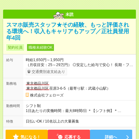
ません
未読
スマホ販売スタッフ★その経験、もっと評価され
る環境へ！収入もキャリアもアップ／正社員登用
年4回
契約社員
職種未経験OK
時給1,650円～1,950円
給与
（月収目安：25～29万円） ◎安定した給与で安心！ 長期・フル
タイムで勤務いただける方にお越しいただきたいと思っていま
交通費別途支給あり
す。シフトが削られることはないので、安定した給与が入りま
す。 ◎日払い・週払いもOK！※規定あり すぐに働きたい、稼ぎ
東京都品川区
勤務地
たいという人もいると思います。このあたりは柔軟に対応する
東京都品川区
荏原3-6-5（最寄り駅：武蔵小山駅）
ので、お気軽にご相談ください！ ※2ヶ月の試用期間がありま
す。その間の給与・待遇に変更はありません。 【試用期間】試
株式会社フェローズ
用期間あり 試用期間の長さ：2ヶ月 雇用形態、給与は本採用時
と同じです。
シフト制
勤務時間
1日あたりの実働時間：最大8時間/日 ＊【シフト例】＊
(1) 10:00～19:00 (2) 11:00～20:00 (3) 12:00～21:00 など ◎
いずれも実働8時間・休憩1時間です。中抜けシフトなどはあり
日払いOK / 10名以上の大量募集
特徴
ません。 ◎残業は少なく、月10時間未満です。「残業代で稼ぎ
たい」などあれば相談に応じますのでおっしゃってください！
気になる！
応募する
詳細へ