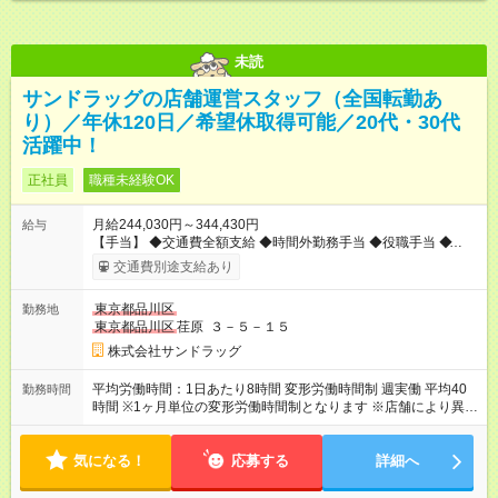
未読
サンドラッグの店舗運営スタッフ（全国転勤あ
り）／年休120日／希望休取得可能／20代・30代
活躍中！
正社員
職種未経験OK
月給244,030円～344,430円
給与
【手当】 ◆交通費全額支給 ◆時間外勤務手当 ◆役職手当 ◆育児
手当 ◆登録販売者資格手当（月5000円～25000円） ・昇給年1
交通費別途支給あり
回（4月） ・賞与年2回（7月・12月） 【試用期間】試用期間あ
り 試用期間の長さ：3ヶ月 雇用形態、給与は本採用時と同じで
東京都品川区
勤務地
す。
東京都品川区
荏原 ３－５－１５
株式会社サンドラッグ
平均労働時間：1日あたり8時間 変形労働時間制 週実働 平均40
勤務時間
時間 ※1ヶ月単位の変形労働時間制となります ※店舗により異な
ります ▼シフト例 早番／07:00～17:00（休憩1.5h） 遅番／
14:00～22:45（休憩2h） 通し／07:00～22:45（休憩2h） 他 ▼
気になる！
残業は全社平均月11.6時間！ 平均労働時間：1日あたり8時間 変
応募する
詳細へ
形労働時間制 週実働 平均40時間 ※1ヶ月単位の変形労働時間制
となります ※店舗により異なります ▼シフト例 早番／07:00～