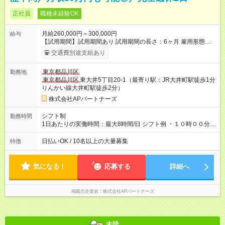
正社員
職種未経験OK
月給260,000円～300,000円
給与
【試用期間】試用期間あり 試用期間の長さ：6ヶ月 雇用形態、
給与は本採用時と同じです。
交通費別途支給あり
東京都品川区
勤務地
東京都品川区
東大井5丁目20-1（最寄り駅：JR大井町駅徒歩1分
りんかい線大井町駅徒歩2分）
株式会社APパートナーズ
シフト制
勤務時間
1日あたりの実働時間：最大8時間/日 シフト例 ・１０時００分～
１９時００分 ・１１時００分～２０時００分 ・１２時００分～
２１時００分
日払いOK / 10名以上の大量募集
特徴
気になる！
応募する
詳細へ
掲載元企業名
株式会社APパートナーズ
未読