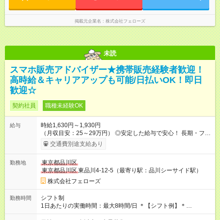
掲載元企業名
株式会社フェローズ
未読
スマホ販売アドバイザー★携帯販売経験者歓迎！
高時給＆キャリアアップも可能/日払いOK！即日
歓迎☆
契約社員
職種未経験OK
時給1,630円～1,930円
給与
（月収目安：25～29万円） ◎安定した給与で安心！ 長期・フル
タイムで勤務いただける方にお越しいただきたいと思っていま
交通費別途支給あり
す。シフトが削られることはないので、安定した給与が入りま
す。 ◎日払い・週払いもOK！※規定あり すぐに働きたい、稼ぎ
東京都品川区
勤務地
たいという人もいると思います。このあたりは柔軟に対応する
東京都品川区
東品川4-12-5（最寄り駅：品川シーサイド駅）
ので、お気軽にご相談ください！ ※2ヶ月の試用期間がありま
す。その間の給与・待遇に変更はありません。 【試用期間】試
株式会社フェローズ
用期間あり 試用期間の長さ：2ヶ月 雇用形態、給与は本採用時
と同じです。
シフト制
勤務時間
1日あたりの実働時間：最大8時間/日 ＊【シフト例】＊
(1) 10:00～19:00 (2) 11:00～20:00 (3) 12:00～21:00 など ◎