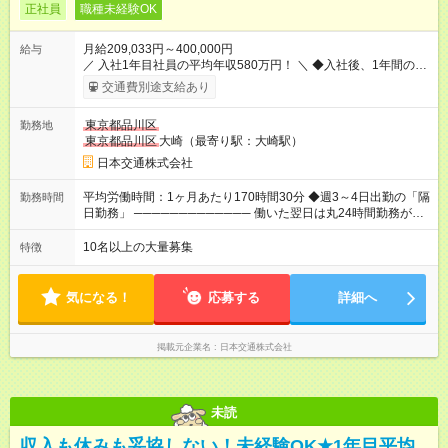
正社員
職種未経験OK
月給209,033円～400,000円
給与
／ 入社1年目社員の平均年収580万円！ ＼ ◆入社後、1年間の給
与保証あり！ ─────────────── 乗務にじっくりと慣れて
交通費別途支給あり
いただけるよう、売上に関係なく給与を保証します。保証額以
上の売上を確保した場合は、もちろんその分を上乗せで支給い
東京都品川区
勤務地
たします。 【入社1～3カ月目】月給40万円保証 【入社4～12カ
東京都品川区
大崎（最寄り駅：大崎駅）
月目】月給35万円保証 【入社13カ月以降】月給20万9033円＋
歩合＋賞与年3回 ※上記には、一律支給の手当を含みます。
日本交通株式会社
※「厚生労働省のタクシー運転者の最低賃金計算方法に基づ
く」 ◆業界最高水準の歩合率で還元！ ───────────────
平均労働時間：1ヶ月あたり170時間30分 ◆週3～4日出勤の「隔
勤務時間
売上の62%が歩合や賞与として還元されるため、頑張った分だ
日勤務」 ───────────── 働いた翌日は丸24時間勤務が入
け収入UPが実現できます。なかには入社1年目から年収800万円
りません。 ◆最も稼ぎやすい時間帯で勤務
も！ 【試用期間】試用期間あり 試用期間の長さ：3ヶ月 雇用形
───────────── シフトは、15：00～翌10：00 ※月間労働
10名以上の大量募集
特徴
態、給与は本採用時と同じです。 試用期間中の労働条件は本採
時間170.5h ※1回の乗務は15.5h（休憩3h） ※研修中は実働時間
用と同じです。
7.5h ※残業は基本的にありません 平均労働時間：1ヶ月あたり
170時間30分 ◆週3～4日出勤の「隔日勤務」
気になる！
応募する
詳細へ
───────────── 働いた翌日は丸24時間勤務が入りませ
ん。 ◆最も稼ぎやすい時間帯で勤務 ───────────── シフ
トは、15：00～翌10：00 ※月間労働時間170.5h ※1回の乗務は
掲載元企業名
日本交通株式会社
15.5h（休憩3h） ※研修中は実働時間7.5h ※残業は基本的にあり
ません
未読
収入も休みも妥協しない！未経験OK★1年目平均