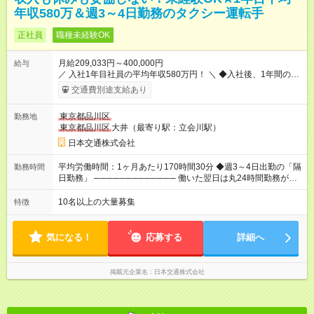
年収580万＆週3～4日勤務のタクシー運転手
正社員
職種未経験OK
月給209,033円～400,000円
給与
／ 入社1年目社員の平均年収580万円！ ＼ ◆入社後、1年間の給
与保証あり！ ─────────────── 乗務にじっくりと慣れて
交通費別途支給あり
いただけるよう、売上に関係なく給与を保証します。保証額以
上の売上を確保した場合は、もちろんその分を上乗せで支給い
東京都品川区
勤務地
たします。 【入社1～3カ月目】月給40万円保証 【入社4～12カ
東京都品川区
大井（最寄り駅：立会川駅）
月目】月給35万円保証 【入社13カ月以降】月給20万9033円＋
歩合＋賞与年3回 ※上記には、一律支給の手当を含みます。
日本交通株式会社
※「厚生労働省のタクシー運転者の最低賃金計算方法に基づ
く」 ◆業界最高水準の歩合率で還元！ ───────────────
平均労働時間：1ヶ月あたり170時間30分 ◆週3～4日出勤の「隔
勤務時間
売上の62%が歩合や賞与として還元されるため、頑張った分だ
日勤務」 ───────────── 働いた翌日は丸24時間勤務が入
け収入UPが実現できます。なかには入社1年目から年収800万円
りません。 ◆最も稼ぎやすい時間帯で勤務
も！ 【試用期間】試用期間あり 試用期間の長さ：3ヶ月 雇用形
───────────── シフトは、15：00～翌10：00 ※月間労働
10名以上の大量募集
特徴
態、給与は本採用時と同じです。 試用期間中の労働条件は本採
時間170.5h ※1回の乗務は15.5h（休憩3h） ※研修中は実働時間
用と同じです。
7.5h ※残業は基本的にありません 平均労働時間：1ヶ月あたり
170時間30分 ◆週3～4日出勤の「隔日勤務」
気になる！
応募する
詳細へ
───────────── 働いた翌日は丸24時間勤務が入りませ
ん。 ◆最も稼ぎやすい時間帯で勤務 ───────────── シフ
トは、15：00～翌10：00 ※月間労働時間170.5h ※1回の乗務は
掲載元企業名
日本交通株式会社
15.5h（休憩3h） ※研修中は実働時間7.5h ※残業は基本的にあり
ません