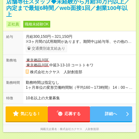
店舗専任スタッフ◆未経験から月給30万円以上／
内定まで最短6時間／web面接1回／創業100年以
上
正社員
職種未経験OK
月給300,150円～321,150円
給与
※3ヶ月間の試用期間があります。期間中は給与等、その他の待
遇に違いはありません。 ※給与には月30時間分の固定残業代
交通費別途支給あり
（48，700円～58，200円）を含んでいます。超過分には別途、
残業手当を支給します。 ※月給は、経験・能力を考慮の上、決
東京都品川区
勤務地
定致します。 【試用期間】試用期間あり 試用期間の長さ：3ヶ
東京都品川区
中延3-13-10 コートトキワ
月 雇用形態、給与は本採用時と同じです。
株式会社カクヤス 人財創造部
勤務時間は指定なし
勤務時間
1ヶ月単位の変形労働時間制（平均160～173時間） 14：00～
2：00の間のシフト制 ※営業時間・勤務開始時間は拠点により異
なる。
10名以上の大量募集
特徴
気になる！
応募する
詳細へ
掲載元企業名
株式会社カクヤス 人財創造部