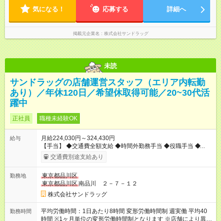
14:00～22:45（休憩2h） 通し／07:00～22:45（休憩2h） 他 ▼
気になる！
残業は全社平均月11.6時間！ 平均労働時間：1日あたり8時間 変
応募する
詳細へ
形労働時間制 週実働 平均40時間 ※1ヶ月単位の変形労働時間制
となります ※店舗により異なります ▼シフト例 早番／07:00～
17:00（休憩1.5h） 遅番／14:00～22:45（休憩2h） 通し／
掲載元企業名
株式会社サンドラッグ
07:00～22:45（休憩2h） 他 ▼残業は全社平均月11.6時間！
未読
サンドラッグの店舗運営スタッフ（エリア内転勤
あり）／年休120日／希望休取得可能／20~30代活
躍中
正社員
職種未経験OK
月給224,030円～324,430円
給与
【手当】 ◆交通費全額支給 ◆時間外勤務手当 ◆役職手当 ◆育児
手当 ◆登録販売者資格手当（月5000円～25000円） ・昇給年1
交通費別途支給あり
回（4月） ・賞与年2回（7月・12月） 【試用期間】試用期間あ
り 試用期間の長さ：3ヶ月 雇用形態、給与は本採用時と同じで
東京都品川区
勤務地
す。
東京都品川区
南品川 ２－７－１２
株式会社サンドラッグ
平均労働時間：1日あたり8時間 変形労働時間制 週実働 平均40
勤務時間
時間 ※1ヶ月単位の変形労働時間制となります ※店舗により異な