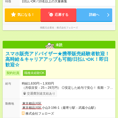
いずれも実働8時間・休憩1時間です。中抜けシフトなどはあり
日払いOK / 10名以上の大量募集
特徴
ません。 ◎残業は少なく、月10時間未満です。「残業代で稼ぎ
たい」などあれば相談に応じますのでおっしゃってください！
気になる！
応募する
詳細へ
掲載元企業名
株式会社フェローズ
未読
スマホ販売アドバイザー★携帯販売経験者歓迎！
高時給＆キャリアアップも可能/日払いOK！即日
歓迎☆
契約社員
職種未経験OK
時給1,630円～1,930円
給与
（月収目安：25～29万円） ◎安定した給与で安心！ 長期・フル
タイムで勤務いただける方にお越しいただきたいと思っていま
交通費別途支給あり
す。シフトが削られることはないので、安定した給与が入りま
す。 ◎日払い・週払いもOK！※規定あり すぐに働きたい、稼ぎ
東京都品川区
勤務地
たいという人もいると思います。このあたりは柔軟に対応する
東京都品川区
小山3-196-1（最寄り駅：武蔵小山駅）
ので、お気軽にご相談ください！ ※2ヶ月の試用期間がありま
す。その間の給与・待遇に変更はありません。 【試用期間】試
株式会社フェローズ
用期間あり 試用期間の長さ：2ヶ月 雇用形態、給与は本採用時