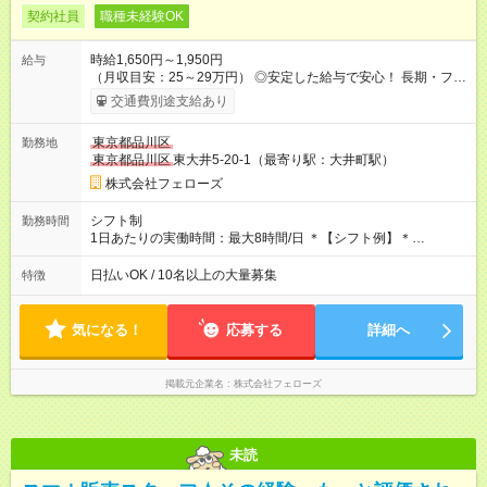
契約社員
職種未経験OK
時給1,650円～1,950円
給与
（月収目安：25～29万円） ◎安定した給与で安心！ 長期・フル
タイムで勤務いただける方にお越しいただきたいと思っていま
交通費別途支給あり
す。シフトが削られることはないので、安定した給与が入りま
す。 ◎日払い・週払いもOK！※規定あり すぐに働きたい、稼ぎ
東京都品川区
勤務地
たいという人もいると思います。このあたりは柔軟に対応する
東京都品川区
東大井5-20-1（最寄り駅：大井町駅）
ので、お気軽にご相談ください！ ※2ヶ月の試用期間がありま
す。その間の給与・待遇に変更はありません。 【試用期間】試
株式会社フェローズ
用期間あり 試用期間の長さ：2ヶ月 雇用形態、給与は本採用時
と同じです。
シフト制
勤務時間
1日あたりの実働時間：最大8時間/日 ＊【シフト例】＊
(1) 10:00～19:00 (2) 11:00～20:00 (3) 12:00～21:00 など ◎
いずれも実働8時間・休憩1時間です。中抜けシフトなどはあり
日払いOK / 10名以上の大量募集
特徴
ません。 ◎残業は少なく、月10時間未満です。「残業代で稼ぎ
たい」などあれば相談に応じますのでおっしゃってください！
気になる！
応募する
詳細へ
掲載元企業名
株式会社フェローズ
未読