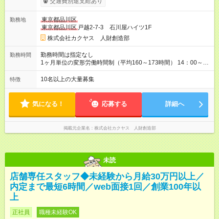
交通費別途支給あり
（48，700円～58，200円）を含んでいます。超過分には別途、
残業手当を支給します。 ※月給は、経験・能力を考慮の上、決
東京都品川区
勤務地
定致します。 【試用期間】試用期間あり 試用期間の長さ：3ヶ
東京都品川区
戸越2-7-3 石川屋ハイツ1F
月 雇用形態、給与は本採用時と同じです。
株式会社カクヤス 人財創造部
勤務時間は指定なし
勤務時間
1ヶ月単位の変形労働時間制（平均160～173時間） 14：00～
2：00の間のシフト制 ※営業時間・勤務開始時間は拠点により異
なる。
10名以上の大量募集
特徴
気になる！
応募する
詳細へ
掲載元企業名
株式会社カクヤス 人財創造部
未読
店舗専任スタッフ◆未経験から月給30万円以上／
内定まで最短6時間／web面接1回／創業100年以
上
正社員
職種未経験OK