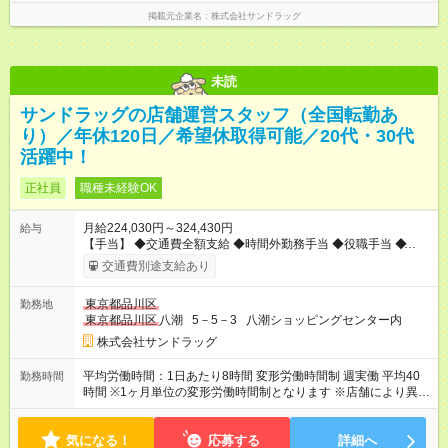
17:00（休憩1.5h） 遅番／14:00～22:45（休憩2h） 通し／
掲載元企業名
株式会社サンドラッグ
07:00～22:45（休憩2h） 他 ▼残業は全社平均月11.6時間！
未読
サンドラッグの店舗運営スタッフ（全国転勤あ
り）／年休120日／希望休取得可能／20代・30代
活躍中！
正社員
職種未経験OK
月給224,030円～324,430円
給与
【手当】 ◆交通費全額支給 ◆時間外勤務手当 ◆役職手当 ◆育児
手当 ◆登録販売者資格手当（月5000円～25000円） ・昇給年1
交通費別途支給あり
回（4月） ・賞与年2回（7月・12月） 【試用期間】試用期間あ
り 試用期間の長さ：3ヶ月 雇用形態、給与は本採用時と同じで
東京都品川区
勤務地
す。
東京都品川区
八潮 5－5－3 八潮ショッピングセンター内
株式会社サンドラッグ
平均労働時間：1日あたり8時間 変形労働時間制 週実働 平均40
勤務時間
時間 ※1ヶ月単位の変形労働時間制となります ※店舗により異な
ります ▼シフト例 早番／07:00～17:00（休憩1.5h） 遅番／
14:00～22:45（休憩2h） 通し／07:00～22:45（休憩2h） 他 ▼
気になる！
残業は全社平均月11.6時間！ 平均労働時間：1日あたり8時間 変
応募する
詳細へ