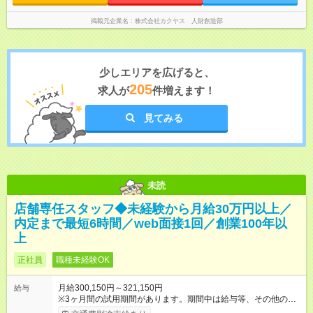
掲載元企業名
株式会社カクヤス 人財創造部
少しエリアを広げると、
205
求人が
件増えます！
見てみる
未読
店舗専任スタッフ◆未経験から月給30万円以上／
内定まで最短6時間／web面接1回／創業100年以
上
正社員
職種未経験OK
月給300,150円～321,150円
給与
※3ヶ月間の試用期間があります。期間中は給与等、その他の待
遇に違いはありません。 ※給与には月30時間分の固定残業代