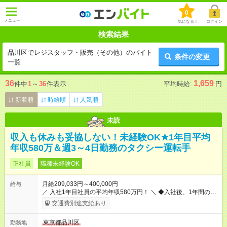
0
メニュー
気になる！
ログイン
検索結果
品川区でレジスタッフ・販売（その他）のバイト
条件の変更
一覧
36
1,659
件中
1
～
36
件表示
平均時給:
円
新着順
時給順
人気順
未読
収入も休みも妥協しない！未経験OK★1年目平均
年収580万＆週3～4日勤務のタクシー運転手
正社員
職種未経験OK
月給209,033円～400,000円
給与
／ 入社1年目社員の平均年収580万円！ ＼ ◆入社後、1年間の給
与保証あり！ ─────────────── 乗務にじっくりと慣れて
交通費別途支給あり
いただけるよう、売上に関係なく給与を保証します。保証額以
上の売上を確保した場合は、もちろんその分を上乗せで支給い
東京都品川区
勤務地
たします。 【入社1～3カ月目】月給40万円保証 【入社4～12カ