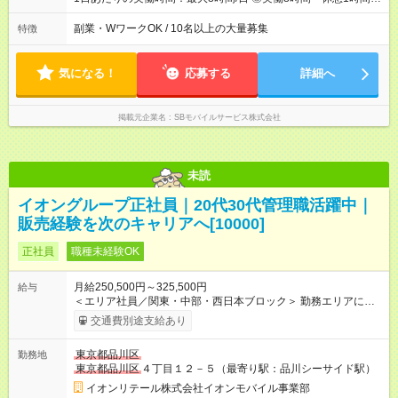
残業は月平均5時間程度です
副業・WワークOK / 10名以上の大量募集
特徴
気になる！
応募する
詳細へ
掲載元企業名
SBモバイルサービス株式会社
未読
イオングループ正社員｜20代30代管理職活躍中｜
販売経験を次のキャリアへ[10000]
正社員
職種未経験OK
月給250,500円～325,500円
給与
＜エリア社員／関東・中部・西日本ブロック＞ 勤務エリアに応
じた一律のエリア手当を含みます。 残業代は別途全額支給（み
交通費別途支給あり
なし残業制度はありません）。 交通費は規定内で支給します。
給与は年齢・経験・能力を考慮のうえ決定します。 【試用期
東京都品川区
勤務地
間】試用期間あり 試用期間の長さ：3ヶ月 雇用形態、給与は本
東京都品川区
４丁目１２－５（最寄り駅：品川シーサイド駅）
採用時と同じです。 入社日より3ヵ月到達後の20日までを試用
期間とします。
イオンリテール株式会社イオンモバイル事業部