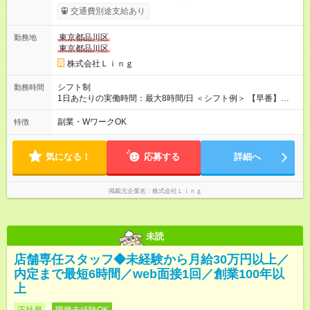
～＋インセンティブ＋賞与＋諸手当 ◎経験・能力を考慮し、決
交通費別途支給あり
定します。 ◎残業が発生した場合は、時間外手当を別途全額支
給します。 ＼頑張りが収入に直結！／ あなたの頑張りを正当に
東京都品川区
勤務地
評価するため、年2回の昇給機会を設けています。 さらに、店舗
東京都品川区
目標の達成に応じてインセンティブを支給。 チームで協力して
得られる達成感は格別です♪ また、「家電アドバイザー」などの
株式会社Ｌｉｎｇ
資格を取得すれば、資格手当も支給。 スキルアップが収入アッ
プに繋がる環境です！ 【試用期間】試用期間あり 試用期間の長
シフト制
勤務時間
さ：3ヶ月 ※ 雇用形態と給与に、本採用時と異なる部分がありま
1日あたりの実働時間：最大8時間/日 ＜シフト例＞ 【早番】
す。 雇用形態：中途採用（契約社員） 給与：本採用時と同じで
10:00～19:00 【遅番】12:00～21:00 ◎それぞれのご事情に合わ
す。
せて、できるだけシフトも調整します！ ＼残業はありません！
副業・WワークOK
特徴
／ 基本的には定時にすぐ退勤できる環境。 退勤後は趣味に没
頭、大切な人たちと過ごすなど、プライベートもしっかり大切
にしながらご活躍いただけます♪
気になる！
応募する
詳細へ
掲載元企業名
株式会社Ｌｉｎｇ
未読
店舗専任スタッフ◆未経験から月給30万円以上／
内定まで最短6時間／web面接1回／創業100年以
上