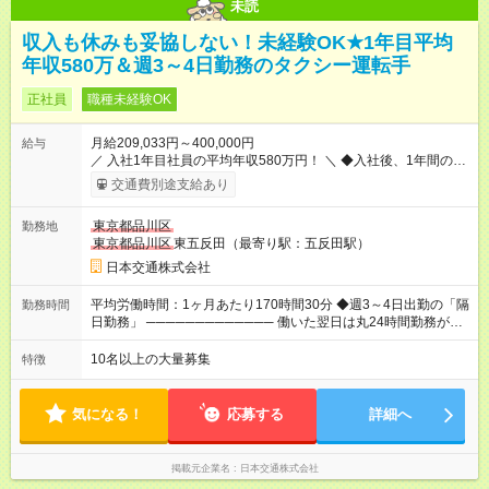
未読
収入も休みも妥協しない！未経験OK★1年目平均
年収580万＆週3～4日勤務のタクシー運転手
正社員
職種未経験OK
月給209,033円～400,000円
給与
／ 入社1年目社員の平均年収580万円！ ＼ ◆入社後、1年間の給
与保証あり！ ─────────────── 乗務にじっくりと慣れて
交通費別途支給あり
いただけるよう、売上に関係なく給与を保証します。保証額以
上の売上を確保した場合は、もちろんその分を上乗せで支給い
東京都品川区
勤務地
たします。 【入社1～3カ月目】月給40万円保証 【入社4～12カ
東京都品川区
東五反田（最寄り駅：五反田駅）
月目】月給35万円保証 【入社13カ月以降】月給20万9033円＋
歩合＋賞与年3回 ※上記には、一律支給の手当を含みます。
日本交通株式会社
※「厚生労働省のタクシー運転者の最低賃金計算方法に基づ
く」 ◆業界最高水準の歩合率で還元！ ───────────────
平均労働時間：1ヶ月あたり170時間30分 ◆週3～4日出勤の「隔
勤務時間
売上の62%が歩合や賞与として還元されるため、頑張った分だ
日勤務」 ───────────── 働いた翌日は丸24時間勤務が入
け収入UPが実現できます。なかには入社1年目から年収800万円
りません。 ◆最も稼ぎやすい時間帯で勤務
も！ 【試用期間】試用期間あり 試用期間の長さ：3ヶ月 雇用形
───────────── シフトは、15：00～翌10：00 ※月間労働
10名以上の大量募集
特徴
態、給与は本採用時と同じです。 試用期間中の労働条件は本採
時間170.5h ※1回の乗務は15.5h（休憩3h） ※研修中は実働時間
用と同じです。
7.5h ※残業は基本的にありません 平均労働時間：1ヶ月あたり
170時間30分 ◆週3～4日出勤の「隔日勤務」
気になる！
応募する
詳細へ
───────────── 働いた翌日は丸24時間勤務が入りませ
ん。 ◆最も稼ぎやすい時間帯で勤務 ───────────── シフ
トは、15：00～翌10：00 ※月間労働時間170.5h ※1回の乗務は
掲載元企業名
日本交通株式会社
15.5h（休憩3h） ※研修中は実働時間7.5h ※残業は基本的にあり