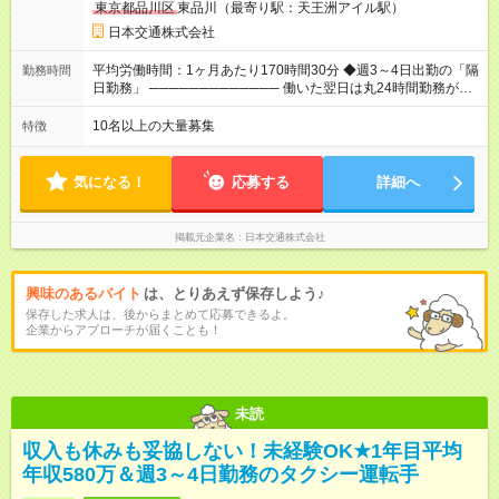
東京都品川区
東品川（最寄り駅：天王洲アイル駅）
月目】月給35万円保証 【入社13カ月以降】月給20万9033円＋
歩合＋賞与年3回 ※上記には、一律支給の手当を含みます。
日本交通株式会社
※「厚生労働省のタクシー運転者の最低賃金計算方法に基づ
く」 ◆業界最高水準の歩合率で還元！ ───────────────
平均労働時間：1ヶ月あたり170時間30分 ◆週3～4日出勤の「隔
勤務時間
売上の62%が歩合や賞与として還元されるため、頑張った分だ
日勤務」 ───────────── 働いた翌日は丸24時間勤務が入
け収入UPが実現できます。なかには入社1年目から年収800万円
りません。 ◆最も稼ぎやすい時間帯で勤務
も！ 【試用期間】試用期間あり 試用期間の長さ：3ヶ月 雇用形
───────────── シフトは、15：00～翌10：00 ※月間労働
10名以上の大量募集
特徴
態、給与は本採用時と同じです。 試用期間中の労働条件は本採
時間170.5h ※1回の乗務は15.5h（休憩3h） ※研修中は実働時間
用と同じです。
7.5h ※残業は基本的にありません 平均労働時間：1ヶ月あたり
170時間30分 ◆週3～4日出勤の「隔日勤務」
気になる！
応募する
詳細へ
───────────── 働いた翌日は丸24時間勤務が入りませ
ん。 ◆最も稼ぎやすい時間帯で勤務 ───────────── シフ
トは、15：00～翌10：00 ※月間労働時間170.5h ※1回の乗務は
掲載元企業名
日本交通株式会社
15.5h（休憩3h） ※研修中は実働時間7.5h ※残業は基本的にあり
ません
興味のあるバイト
は、とりあえず保存しよう♪
保存した求人は、後からまとめて応募できるよ。
企業からアプローチが届くことも！
未読
収入も休みも妥協しない！未経験OK★1年目平均
年収580万＆週3～4日勤務のタクシー運転手