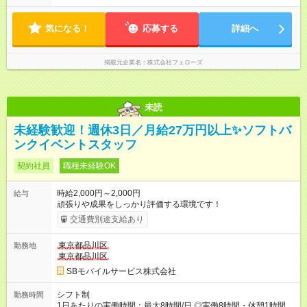
ません。 ◎残業は少なく、月10時間未満です。「残業代で稼ぎ
たい」などあれば相談に応じますのでおっしゃってください！
気になる！
応募する
詳細へ
掲載元企業名
株式会社フェローズ
未読
未経験歓迎！週休3日／月給27万円以上✨ソフトバ
ンクイベントスタッフ
契約社員
職種未経験OK
時給2,000円～2,000円
給与
頑張りや成果をしっかり評価する環境です！
交通費別途支給あり
東京都品川区
勤務地
東京都品川区
SBモバイルサービス株式会社
シフト制
勤務時間
1日あたりの実働時間：最大8時間/日 ◎実働8時間・休憩1時間 ◎