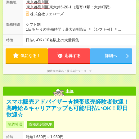
東京都品川区
勤務地
たいという人もいると思います。このあたりは柔軟に対応する
東京都品川区
東大井5-20-1（最寄り駅：大井町駅）
ので、お気軽にご相談ください！ ※2ヶ月の試用期間がありま
す。その間の給与・待遇に変更はありません。 【試用期間】試
株式会社フェローズ
用期間あり 試用期間の長さ：2ヶ月 雇用形態、給与は本採用時
と同じです。
シフト制
勤務時間
1日あたりの実働時間：最大8時間/日 ＊【シフト例】＊
(1) 10:00～19:00 (2) 11:00～20:00 (3) 12:00～21:00 など ◎
いずれも実働8時間・休憩1時間です。中抜けシフトなどはあり
日払いOK / 10名以上の大量募集
特徴
ません。 ◎残業は少なく、月10時間未満です。「残業代で稼ぎ
たい」などあれば相談に応じますのでおっしゃってください！
気になる！
応募する
詳細へ
掲載元企業名
株式会社フェローズ
未読
スマホ販売アドバイザー★携帯販売経験者歓迎！
高時給＆キャリアアップも可能/日払いOK！即日
歓迎☆
契約社員
職種未経験OK
時給1,630円～1,930円
給与