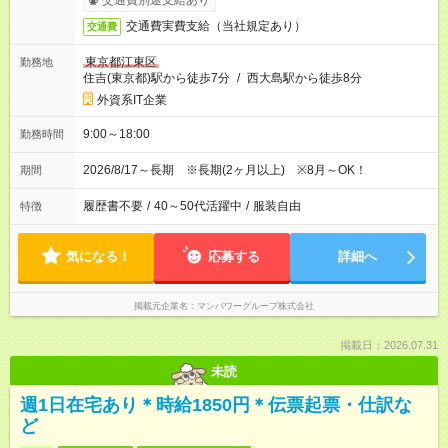
交通費別途支給あり
交通費実費支給（当社規定あり）
交通費
東京都江東区
勤務地
住吉(東京都)駅から徒歩7分
/
西大島駅から徒歩8分
外資系IT企業
9:00～18:00
勤務時間
2026/8/17～長期 ※長期(2ヶ月以上) ※8月～OK！
期間
履歴書不要
/
40～50代活躍中
/
服装自由
特徴
気になる！
応募する
詳細へ
掲載元企業名
マンパワーグループ株式会社
掲載日：2026.07.31
未読
週1日在宅あり＊時給1850円＊伝票起票・仕訳な
ど