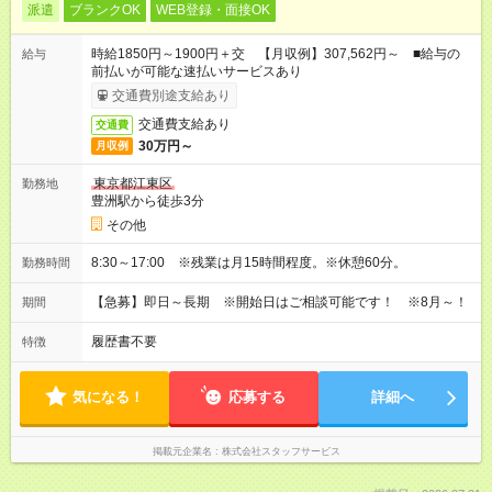
派遣
ブランクOK
WEB登録・面接OK
時給1850円～1900円＋交 【月収例】307,562円～ ■給与の
給与
前払いが可能な速払いサービスあり
交通費別途支給あり
交通費支給あり
交通費
30万円～
月収例
東京都江東区
勤務地
豊洲駅から徒歩3分
その他
8:30～17:00 ※残業は月15時間程度。※休憩60分。
勤務時間
【急募】即日～長期 ※開始日はご相談可能です！ ※8月～！
期間
履歴書不要
特徴
気になる！
応募する
詳細へ
掲載元企業名
株式会社スタッフサービス