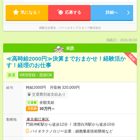
気になる！
応募する
詳細へ
掲載元企業名
パーソルテンプスタッフ株式会社
掲載日：2026.08.03
未読
NEW
≪高時給2000円≫決算までおまかせ！経験活か
す！経理のお仕事
派遣
WEB登録・面接OK
時給2000円 月収例 320,000円
給与
交通費別途支給あり
全額支給
交通費
30万円～
月収例
東京都江東区
勤務地
門前仲町駅から徒歩12分
/
清澄白河駅から徒歩10分
バイオテクノロジー企業：細胞量産技術開発など