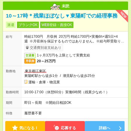
未読
NEW
10～17時＊残業ほぼなし▼東陽町での経理事務
派遣
ブランクOK
WEB登録・面接OK
時給1700円 月収例 20万円 時給1700円×実働6h×週5日×4
給与
週 ※月収例を保証するものではありません。※給与即受取りサ
ービス利用可（利用条件有）
交通費別途支給あり
1ヶ月3万円を上限として実費支給
交通費
20～25万円
月収例
東京都江東区
勤務地
東陽町駅から徒歩1分
/
潮見駅から徒歩25分
運輸・倉庫・物流業
10:00-17:00（休憩60分）実働6時間（残業少なめ！）
勤務時間
即日～長期 ※開始日相談OK
期間
履歴書不要
特徴
気になる！
応募する
詳細へ