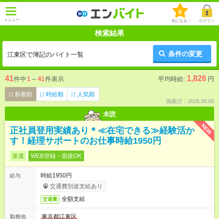
0
メニュー
気になる！
ログイン
検索結果
条件の変更
江東区で簿記のバイト一覧
41
1,826
件中
1
～
41
件表示
平均時給:
円
新着順
時給順
人気順
掲載日：2026.08.05
未読
NEW
正社員登用実績あり＊≪在宅できる≫経験活か
す！経理サポートのお仕事時給1950円
派遣
WEB登録・面接OK
時給1950円
給与
交通費別途支給あり
全額支給
交通費
東京都江東区
勤務地