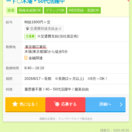
ート〇木場＊50代活躍中
派遣
職種未経験OK
ブランクOK
WEB登録・面接OK
時給1800円＋交
給与
交通費別途支給あり
※交通費支給(当社規定有)
交通費
東京都江東区
勤務地
木場(東京都)駅から徒歩5分
金融関連
8:40～16:10
勤務時間
2026/8/17～長期 ※長期(2ヶ月以上) ※8月～OK！
期間
履歴書不要
/
40～50代活躍中
/
服装自由
特徴
気になる！
応募する
詳細へ
掲載元企業名
マンパワーグループ株式会社
掲載日：2026.08.05