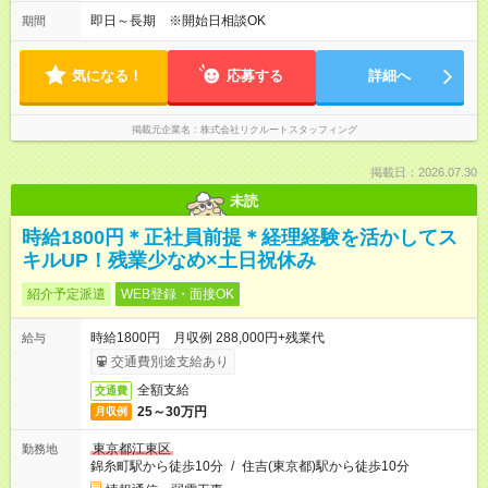
即日～長期 ※開始日相談OK
期間
気になる！
応募する
詳細へ
掲載元企業名
株式会社リクルートスタッフィング
掲載日：2026.07.30
未読
時給1800円＊正社員前提＊経理経験を活かしてス
キルUP！残業少なめ×土日祝休み
紹介予定派遣
WEB登録・面接OK
時給1800円 月収例 288,000円+残業代
給与
交通費別途支給あり
全額支給
交通費
25～30万円
月収例
東京都江東区
勤務地
錦糸町駅から徒歩10分
/
住吉(東京都)駅から徒歩10分