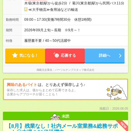
木場(東京都)駅から徒歩2分
/
菊川(東京都)駅から民間バス11分
≪大手物流≫食用油などの輸送
09:00～17:30(実働7時間30分 休憩1時間)
勤務時間
2026年09月上旬～長期 ※9月～！
期間
履歴書不要
/
40～50代活躍中
特徴
気になる！
応募する
詳細へ
掲載元企業名
パーソルテンプスタッフ株式会社
興味のあるバイト
は、とりあえず保存しよう♪
保存した求人は、後からまとめて応募できるよ。
企業からアプローチが届くことも！
掲載日：2026.08.05
未読
NEW
【8月】残業なし！社内メール室業務&総務サポ