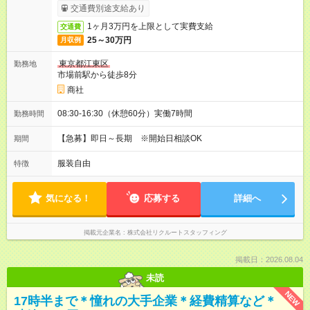
交通費別途支給あり
1ヶ月3万円を上限として実費支給
交通費
25～30万円
月収例
東京都江東区
勤務地
市場前駅から徒歩8分
商社
08:30-16:30（休憩60分）実働7時間
勤務時間
【急募】即日～長期 ※開始日相談OK
期間
服装自由
特徴
気になる！
応募する
詳細へ
掲載元企業名
株式会社リクルートスタッフィング
掲載日：2026.08.04
未読
NEW
17時半まで＊憧れの大手企業＊経費精算など＊