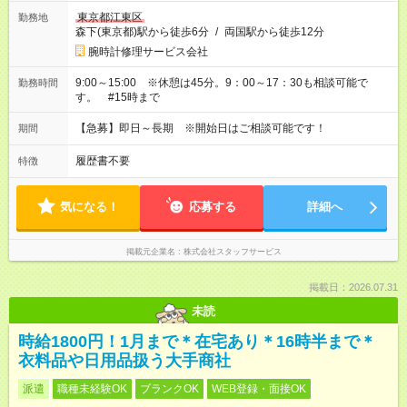
東京都江東区
勤務地
森下(東京都)駅から徒歩6分
/
両国駅から徒歩12分
腕時計修理サービス会社
9:00～15:00 ※休憩は45分。9：00～17：30も相談可能で
勤務時間
す。 #15時まで
【急募】即日～長期 ※開始日はご相談可能です！
期間
履歴書不要
特徴
気になる！
応募する
詳細へ
掲載元企業名
株式会社スタッフサービス
掲載日：2026.07.31
未読
時給1800円！1月まで＊在宅あり＊16時半まで＊
衣料品や日用品扱う大手商社
派遣
職種未経験OK
ブランクOK
WEB登録・面接OK