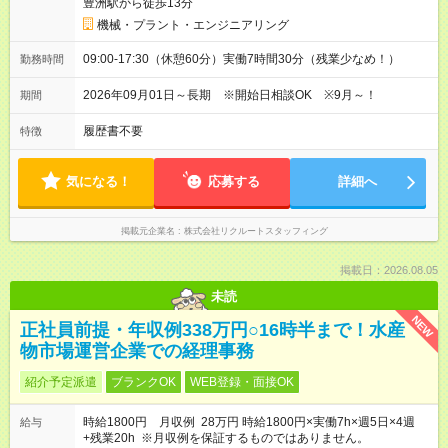
豊洲駅から徒歩13分
機械・プラント・エンジニアリング
09:00-17:30（休憩60分）実働7時間30分（残業少なめ！）
勤務時間
2026年09月01日～長期 ※開始日相談OK ※9月～！
期間
履歴書不要
特徴
気になる！
応募する
詳細へ
掲載元企業名
株式会社リクルートスタッフィング
掲載日：2026.08.05
未読
NEW
正社員前提・年収例338万円○16時半まで！水産
物市場運営企業での経理事務
紹介予定派遣
ブランクOK
WEB登録・面接OK
時給1800円 月収例 28万円 時給1800円×実働7h×週5日×4週
給与
+残業20h ※月収例を保証するものではありません。