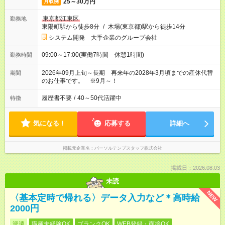
25～30万円
月収例
東京都江東区
勤務地
東陽町駅から徒歩8分
/
木場(東京都)駅から徒歩14分
システム開発 大手企業のグループ会社
09:00～17:00(実働7時間 休憩1時間)
勤務時間
2026年09月上旬～長期 再来年の2028年3月頃までの産休代替
期間
のお仕事です。 ※9月～！
履歴書不要
/
40～50代活躍中
特徴
気になる！
応募する
詳細へ
掲載元企業名
パーソルテンプスタッフ株式会社
掲載日：2026.08.03
未読
NEW
〈基本定時で帰れる〉データ入力など＊高時給
2000円
派遣
職種未経験OK
ブランクOK
WEB登録・面接OK