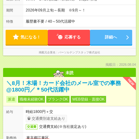
2026年09月上旬～長期 ※9月～！
期間
履歴書不要
/
40～50代活躍中
特徴
気になる！
応募する
詳細へ
掲載元企業名
パーソルテンプスタッフ株式会社
掲載日：2026.08.04
未読
NEW
＼8月！木場！カード会社のメール室での事務
@1800円／＊50代活躍中
派遣
職種未経験OK
ブランクOK
WEB登録・面接OK
時給1800円＋交
給与
交通費別途支給あり
交通費支給(※当社規定あり)
交通費
東京都江東区
勤務地