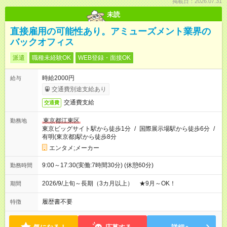
掲載日：2026.07.31
未読
直接雇用の可能性あり。アミューズメント業界の
バックオフィス
派遣
職種未経験OK
WEB登録・面接OK
時給2000円
給与
交通費別途支給あり
交通費支給
交通費
東京都江東区
勤務地
東京ビッグサイト駅から徒歩1分
/
国際展示場駅から徒歩6分
/
有明(東京都)駅から徒歩8分
エンタメ;メーカー
9:00～17:30(実働:7時間30分) (休憩60分)
勤務時間
2026/9/上旬～長期（3カ月以上） ★9月～OK！
期間
履歴書不要
特徴