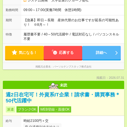
システム開発 大手企業のグループ会社
09:00～17:00(実働7時間 休憩1時間)
勤務時間
【急募】即日～長期 産休代替のお仕事ですが延長の可能性あ
期間
り！ ※8月～！
履歴書不要
/
40～50代活躍中
/
電話対応なし
/
パソコンスキル
特徴
不要
気になる！
応募する
詳細へ
掲載元企業名
パーソルテンプスタッフ株式会社
掲載日：2026.07.31
未読
週2日在宅可！外資系IT企業！請求書・購買事務＊
50代活躍中
派遣
ブランクOK
WEB登録・面接OK
時給2100円＋交
給与