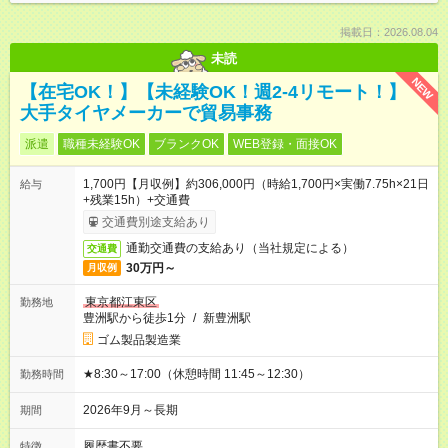
掲載日：2026.08.04
未読
NEW
【在宅OK！】【未経験OK！週2-4リモート！】
大手タイヤメーカーで貿易事務
派遣
職種未経験OK
ブランクOK
WEB登録・面接OK
1,700円【月収例】約306,000円（時給1,700円×実働7.75h×21日
給与
+残業15h）+交通費
交通費別途支給あり
通勤交通費の支給あり（当社規定による）
交通費
30万円～
月収例
東京都江東区
勤務地
豊洲駅から徒歩1分
/
新豊洲駅
ゴム製品製造業
★8:30～17:00（休憩時間 11:45～12:30）
勤務時間
2026年9月～長期
期間
履歴書不要
特徴