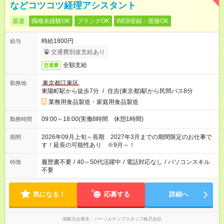
などコツコツ経理アシスタント
派遣
職種未経験OK
ブランクOK
WEB登録・面接OK
時給1800円
給与
交通費別途支給あり
全額支給
交通費
東京都江東区
勤務地
東陽町駅から徒歩7分
/
住吉(東京都)駅から民間バス8分
業務用食品製造・家庭用食品製造
09:00～18:00(実働8時間 休憩1時間)
勤務時間
2026年09月上旬～長期 2027年3月までの期間限定のお仕事で
期間
す！延長の可能性あり ※9月～！
履歴書不要
/
40～50代活躍中
/
電話対応なし
/
パソコンスキル
特徴
不要
気になる！
応募する
詳細へ
掲載元企業名
パーソルテンプスタッフ株式会社