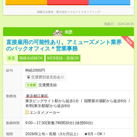
掲載元企業名
株式会社リクルートスタッフィング
掲載日：2026.08.05
未読
NEW
直接雇用の可能性あり。アミューズメント業界
のバックオフィス＊営業事務
派遣
職種未経験OK
WEB登録・面接OK
時給2000円
給与
交通費別途支給あり
交通費支給
交通費
東京都江東区
勤務地
東京ビッグサイト駅から徒歩1分
/
国際展示場駅から徒歩6分
/
有明(東京都)駅から徒歩8分
エンタメ;メーカー
9:00～17:30(実働:7時間30分) (休憩60分)
勤務時間
2026/9/上旬～長期（3カ月以上） ★9月～OK！
期間