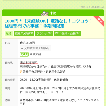
掲載日：2026.08.03
未読
NEW
1800円＊【未経験OK】電話なし！コツコツ！
経理部門での事務！＠期間限定
派遣
職種未経験OK
ブランクOK
WEB登録・面接OK
時給1800円
給与
交通費別途支給あり
全額支給
交通費
東京都江東区
勤務地
東陽町駅から徒歩7分
/
住吉(東京都)駅から民間バス8分
業務用食品製造・家庭用食品製造
09:00～18:00(実働8時間 休憩1時間)
勤務時間
2026年09月上旬～長期 2027年3月までの期間限定のお仕事で
期間
す！延長の可能性あり ※9月～！
履歴書不要
/
40～50代活躍中
/
電話対応なし
/
パソコンスキル
特徴
不要