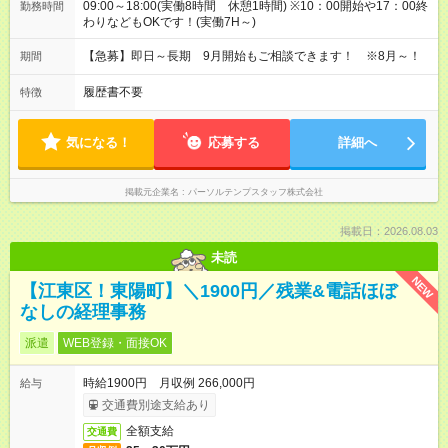
09:00～18:00(実働8時間 休憩1時間) ※10：00開始や17：00終
勤務時間
わりなどもOKです！(実働7H～)
【急募】即日～長期 9月開始もご相談できます！ ※8月～！
期間
履歴書不要
特徴
気になる！
応募する
詳細へ
掲載元企業名
パーソルテンプスタッフ株式会社
掲載日：2026.08.03
未読
NEW
【江東区！東陽町】＼1900円／残業&電話ほぼ
なしの経理事務
派遣
WEB登録・面接OK
時給1900円 月収例 266,000円
給与
交通費別途支給あり
全額支給
交通費