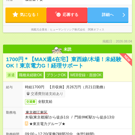
気になる！
応募する
詳細へ
掲載元企業名
ヒューマンリソシア株式会社 関東オフィス
掲載日：2026.08.04
未読
NEW
1700円＊【MAX週4在宅】東西線/木場！未経験
OK！東京電力G！経理サポート
派遣
職種未経験OK
ブランクOK
WEB登録・面接OK
時給1700円 【月収例】月26万円（月21日勤務）
給与
交通費別途支給あり
全額支給
交通費
東京都江東区
勤務地
木場(東京都)駅から徒歩1分
/
門前仲町駅から徒歩13分
★東京電力グループ★
09:00～17:20(実働7時間20分 休憩1時間)
勤務時間