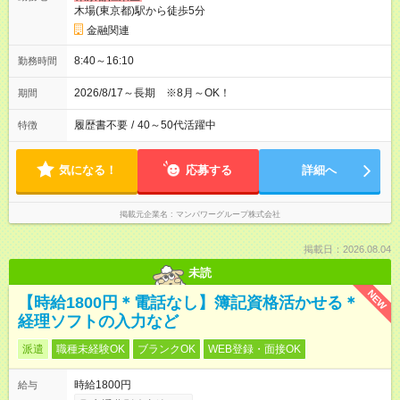
木場(東京都)駅から徒歩5分
金融関連
8:40～16:10
勤務時間
2026/8/17～長期 ※8月～OK！
期間
履歴書不要
/
40～50代活躍中
特徴
気になる！
応募する
詳細へ
掲載元企業名
マンパワーグループ株式会社
掲載日：2026.08.04
未読
NEW
【時給1800円＊電話なし】簿記資格活かせる＊
経理ソフトの入力など
派遣
職種未経験OK
ブランクOK
WEB登録・面接OK
時給1800円
給与