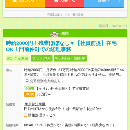
気になる！
応募する
詳細へ
掲載元企業名
アデコ株式会社
掲載日：2026.07.31
未読
時給2000円！残業ほぼなし▼【社員前提】在宅
OK！門前仲町での経理事務
紹介予定派遣
ブランクOK
WEB登録・面接OK
時給2000円 月収例 31万円 時給2000円×実働7h40m×週5日×4
給与
週+残業5h ※月収例を保証するものではありません。※給与即受
取りサービス利用可（利用条件有）
交通費別途支給あり
1ヶ月3万円を上限として実費支給
交通費
30万円～
月収例
東京都江東区
勤務地
門前仲町駅から徒歩6分
/
越中島駅から徒歩10分
情報処理サ－ビス
08:40-17:20（休憩60分）実働7時間40分（残業少なめ！）
勤務時間