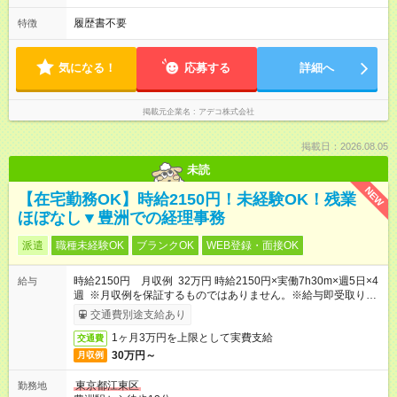
履歴書不要
特徴
気になる！
応募する
詳細へ
掲載元企業名
アデコ株式会社
掲載日：2026.08.05
未読
NEW
【在宅勤務OK】時給2150円！未経験OK！残業
ほぼなし▼豊洲での経理事務
派遣
職種未経験OK
ブランクOK
WEB登録・面接OK
時給2150円 月収例 32万円 時給2150円×実働7h30m×週5日×4
給与
週 ※月収例を保証するものではありません。※給与即受取りサ
ービス利用可（利用条件有）
交通費別途支給あり
1ヶ月3万円を上限として実費支給
交通費
30万円～
月収例
東京都江東区
勤務地