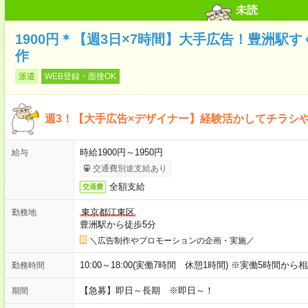
未読
1900円＊【週3日×7時間】大手広告！豊洲駅
作
派遣
WEB登録・面接OK
週3！【大手広告×デザイナー】経験活かしてチラシや
時給1900円～1950円
給与
交通費別途支給あり
全額支給
交通費
東京都江東区
勤務地
豊洲駅から徒歩5分
＼広告制作やプロモーションの企画・実施／
10:00～18:00(実働7時間 休憩1時間) ※実働5時間から
勤務時間
【急募】即日～長期 ※即日～！
期間