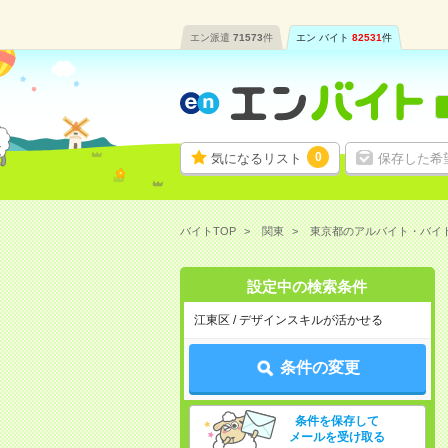
エン派遣
71573
件
エン バイト
82531
件
0
気になるリスト
保存した希
バイトTOP
関東
東京都のアルバイト・バイ
設定中の検索条件
江東区 / デザインスキルが活かせる
条件の変更
条件を保存して
メールを受け取る