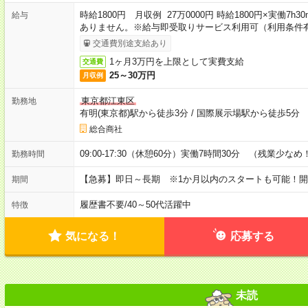
時給1800円 月収例 27万0000円 時給1800円×実働7
給与
ありません。※給与即受取りサービス利用可（利用条件
交通費別途支給あり
1ヶ月3万円を上限として実費支給
交通費
25～30万円
月収例
東京都江東区
勤務地
有明(東京都)駅から徒歩3分
/
国際展示場駅から徒歩5分
総合商社
09:00-17:30（休憩60分）実働7時間30分 （残業少なめ
勤務時間
【急募】即日～長期 ※1か月以内のスタートも可能！
期間
履歴書不要
/
40～50代活躍中
特徴
気になる！
応募する
未読