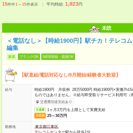
1,923
15
平均時給:
円
件中
1
～
15
件表示
未読
＜電話なし＞【時給1900円】駅チカ！テレコ
編集
派遣
ブランクOK
WEB登録・面接OK
【駅直結/電話対応なし/8月開始/経験者大歓迎】
時給1900円 月収例 28万5000円 時給1900円×実働7h
給与
ものではありません。※給与即受取りサービス利用可（
交通費別途支給あり
1ヶ月3万円を上限として実費支給
交通費
25～30万円
月収例
東京都江東区
勤務地
テレコムセンター駅から徒歩1分