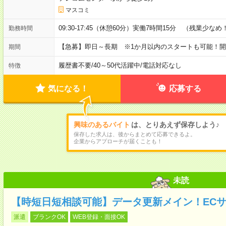
マスコミ
09:30-17:45（休憩60分）実働7時間15分 （残業少なめ
勤務時間
【急募】即日～長期 ※1か月以内のスタートも可能！
期間
履歴書不要
/
40～50代活躍中
/
電話対応なし
特徴
気になる！
応募する
興味のあるバイト
は、とりあえず保存しよう♪
保存した求人は、後からまとめて応募できるよ。
企業からアプローチが届くことも！
未読
【時短日短相談可能】データ更新メイン！EC
派遣
ブランクOK
WEB登録・面接OK