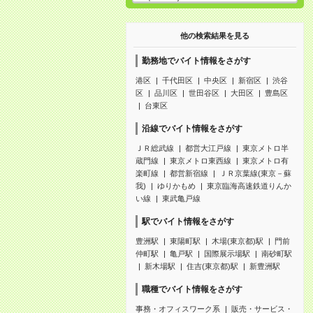
他の検索結果を見る
勤務地でバイト情報をさがす
港区
千代田区
中央区
新宿区
渋谷
区
品川区
世田谷区
大田区
豊島区
台東区
沿線でバイト情報をさがす
ＪＲ総武線
都営大江戸線
東京メトロ半
蔵門線
東京メトロ東西線
東京メトロ有
楽町線
都営新宿線
ＪＲ京葉線(東京－蘇
我)
ゆりかもめ
東京臨海高速鉄道りんか
い線
東武亀戸線
駅でバイト情報をさがす
豊洲駅
東陽町駅
木場(東京都)駅
門前
仲町駅
亀戸駅
国際展示場駅
南砂町駅
新木場駅
住吉(東京都)駅
新豊洲駅
職種でバイト情報をさがす
事務・オフィスワーク系
販売・サービス・