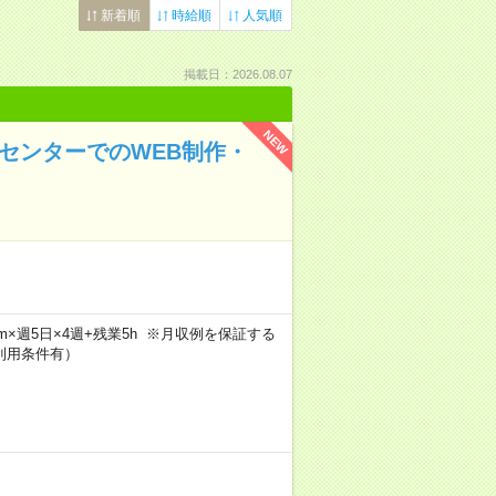
新着順
時給順
人気順
掲載日：2026.08.07
NEW
ムセンターでのWEB制作・
15m×週5日×4週+残業5h ※月収例を保証する
利用条件有）