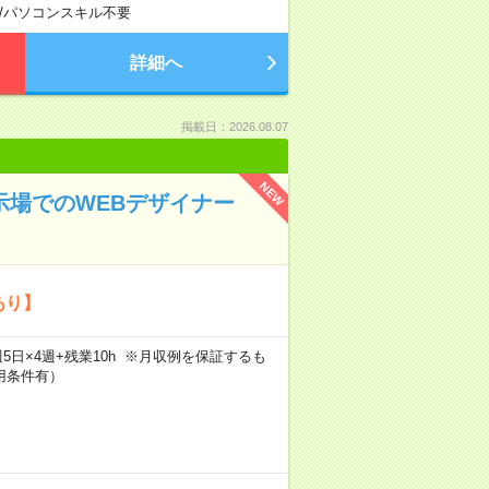
/
パソコンスキル不要
詳細へ
掲載日：2026.08.07
NEW
示場でのWEBデザイナー
あり】
h×週5日×4週+残業10h ※月収例を保証するも
用条件有）