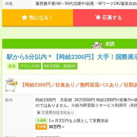
履歴書不要
/
40～50代活躍中
/
副業・WワークOK
/
服装自由
特徴
気になる！
応募する
未読
駅から5分以内＊【時給2300円】大手！国際展
派遣
ブランクOK
WEB登録・面接OK
【時給2300円／社食あり／無料送迎バスあり／社割
時給2300円 月収例 34万5000円 時給2300円×実働7
給与
のではありません。※給与即受取りサービス利用可（利
交通費別途支給あり
1ヶ月3万円を上限として実費支給
交通費
30万円～
月収例