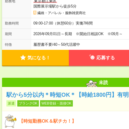
東京都江東区
勤務地
国際展示場駅から徒歩5分
繊維・アパレル・服飾雑貨商社
09:00-17:00（休憩60分）実働7時間
勤務時間
2026年09月01日～長期 ※開始日相談OK ※09月～
期間
履歴書不要
/
40～50代活躍中
特徴
気になる！
応募する
未読
駅から5分以内＊時短OK＊【時給1800円】有
派遣
ブランクOK
WEB登録・面接OK
【時短勤務OK＆駅チカ！】