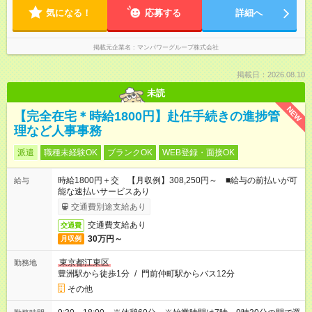
気になる！
応募する
詳細へ
掲載元企業名
マンパワーグループ株式会社
掲載日：2026.08.10
未読
NEW
【完全在宅＊時給1800円】赴任手続きの進捗管
理など人事事務
派遣
職種未経験OK
ブランクOK
WEB登録・面接OK
時給1800円＋交 【月収例】308,250円～ ■給与の前払いが可
給与
能な速払いサービスあり
交通費別途支給あり
交通費支給あり
交通費
30万円～
月収例
東京都江東区
勤務地
豊洲駅から徒歩1分
/
門前仲町駅からバス12分
その他