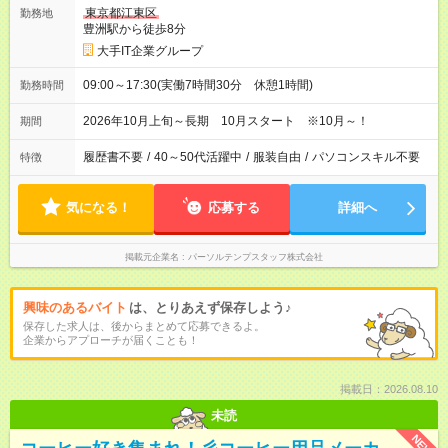
東京都江東区
勤務地
豊洲駅から徒歩8分
大手IT企業グループ
09:00～17:30(実働7時間30分 休憩1時間)
勤務時間
2026年10月上旬～長期 10月スタート ※10月～！
期間
履歴書不要
/
40～50代活躍中
/
服装自由
/
パソコンスキル不要
特徴
気になる！
応募する
詳細へ
掲載元企業名
パーソルテンプスタッフ株式会社
興味のあるバイト
は、とりあえず保存しよう♪
保存した求人は、後からまとめて応募できるよ。
企業からアプローチが届くことも！
掲載日：2026.08.10
未読
NEW