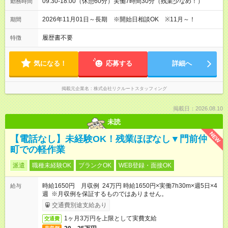
09:30-18:00（休憩60分）実働7時間30分（残業少なめ！）
勤務時間
2026年11月01日～長期 ※開始日相談OK ※11月～！
期間
履歴書不要
特徴
気になる！
応募する
詳細へ
掲載元企業名
株式会社リクルートスタッフィング
掲載日：2026.08.10
未読
NEW
【電話なし】未経験OK！残業ほぼなし▼門前仲
町での軽作業
派遣
職種未経験OK
ブランクOK
WEB登録・面接OK
時給1650円 月収例 24万円 時給1650円×実働7h30m×週5日×4
給与
週 ※月収例を保証するものではありません。
交通費別途支給あり
1ヶ月3万円を上限として実費支給
交通費