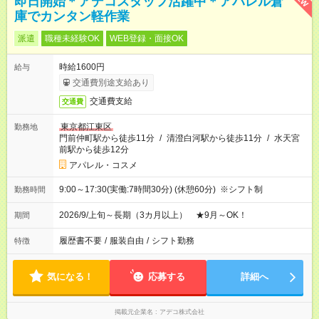
即日開始＊アデコスタッフ活躍中＊アパレル倉
庫でカンタン軽作業
派遣
職種未経験OK
WEB登録・面接OK
時給1600円
給与
交通費別途支給あり
交通費支給
交通費
東京都江東区
勤務地
門前仲町駅から徒歩11分
/
清澄白河駅から徒歩11分
/
水天宮
前駅から徒歩12分
アパレル・コスメ
9:00～17:30(実働:7時間30分) (休憩60分) ※シフト制
勤務時間
2026/9/上旬～長期（3カ月以上） ★9月～OK！
期間
履歴書不要
/
服装自由
/
シフト勤務
特徴
気になる！
応募する
詳細へ
掲載元企業名
アデコ株式会社