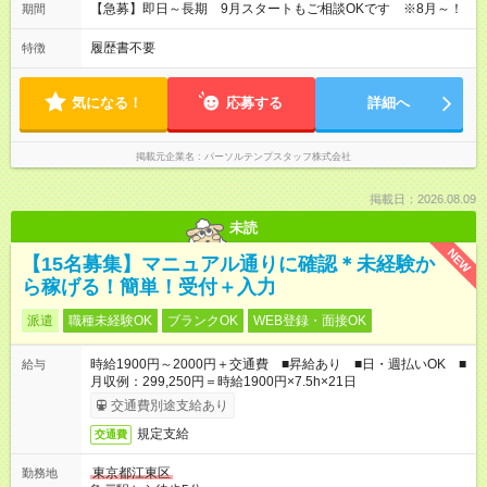
【急募】即日～長期 9月スタートもご相談OKです ※8月～！
期間
履歴書不要
特徴
気になる！
応募する
詳細へ
掲載元企業名
パーソルテンプスタッフ株式会社
掲載日：2026.08.09
未読
NEW
【15名募集】マニュアル通りに確認＊未経験か
ら稼げる！簡単！受付＋入力
派遣
職種未経験OK
ブランクOK
WEB登録・面接OK
時給1900円～2000円＋交通費 ■昇給あり ■日・週払いOK ■
給与
月収例：299,250円＝時給1900円×7.5h×21日
交通費別途支給あり
規定支給
交通費
東京都江東区
勤務地