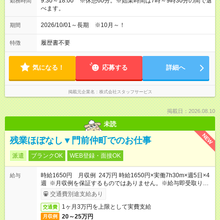
9:30～18:00 ※休憩60分。※始業時間は7時～9時30分の間で選
勤務時間
べます。
2026/10/01～長期 ※10月～！
期間
履歴書不要
特徴
気になる！
応募する
詳細へ
掲載元企業名
株式会社スタッフサービス
掲載日：2026.08.10
未読
NEW
残業ほぼなし▼門前仲町でのお仕事
派遣
ブランクOK
WEB登録・面接OK
時給1650円 月収例 24万円 時給1650円×実働7h30m×週5日×4
給与
週 ※月収例を保証するものではありません。※給与即受取りサ
ービス利用可（利用条件有）
交通費別途支給あり
1ヶ月3万円を上限として実費支給
交通費
20～25万円
月収例