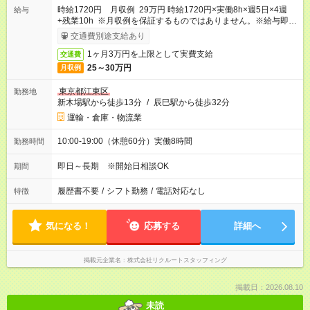
時給1720円 月収例 29万円 時給1720円×実働8h×週5日×4週
給与
+残業10h ※月収例を保証するものではありません。※給与即受
取りサービス利用可（利用条件有）
交通費別途支給あり
1ヶ月3万円を上限として実費支給
交通費
25～30万円
月収例
東京都江東区
勤務地
新木場駅から徒歩13分
/
辰巳駅から徒歩32分
運輸・倉庫・物流業
10:00-19:00（休憩60分）実働8時間
勤務時間
即日～長期 ※開始日相談OK
期間
履歴書不要
/
シフト勤務
/
電話対応なし
特徴
気になる！
応募する
詳細へ
掲載元企業名
株式会社リクルートスタッフィング
掲載日：2026.08.10
未読