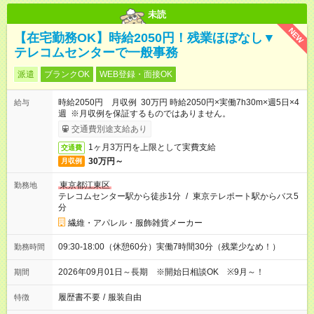
未読
NEW
【在宅勤務OK】時給2050円！残業ほぼなし▼
テレコムセンターで一般事務
派遣
ブランクOK
WEB登録・面接OK
時給2050円 月収例 30万円 時給2050円×実働7h30m×週5日×4
給与
週 ※月収例を保証するものではありません。
交通費別途支給あり
1ヶ月3万円を上限として実費支給
交通費
30万円～
月収例
東京都江東区
勤務地
テレコムセンター駅から徒歩1分
/
東京テレポート駅からバス5
分
繊維・アパレル・服飾雑貨メーカー
09:30-18:00（休憩60分）実働7時間30分（残業少なめ！）
勤務時間
2026年09月01日～長期 ※開始日相談OK ※9月～！
期間
履歴書不要
/
服装自由
特徴