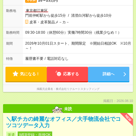
20～25万円
月収例
東京都江東区
勤務地
門前仲町駅から徒歩15分
/
清澄白河駅から徒歩10分
皮革・皮革製品メ－カ－
09:30-18:00（休憩60分）実働7時間30分（残業少なめ！）
勤務時間
2026年10月01日スタート、期間限定 ※開始日相談OK ※10月
期間
～！
履歴書不要
/
電話対応なし
特徴
気になる！
応募する
詳細へ
掲載元企業名
株式会社リクルートスタッフィング
掲載日：2026.08.10
未読
NEW
＼駅チカの綺麗なオフィス／大手物流会社でコ
ツコツデータ入力
派遣
WEB登録・面接OK