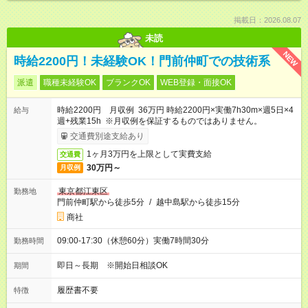
掲載日：2026.08.07
未読
NEW
時給2200円！未経験OK！門前仲町での技術系
派遣
職種未経験OK
ブランクOK
WEB登録・面接OK
時給2200円 月収例 36万円 時給2200円×実働7h30m×週5日×4
給与
週+残業15h ※月収例を保証するものではありません。
交通費別途支給あり
1ヶ月3万円を上限として実費支給
交通費
30万円～
月収例
東京都江東区
勤務地
門前仲町駅から徒歩5分
/
越中島駅から徒歩15分
商社
09:00-17:30（休憩60分）実働7時間30分
勤務時間
即日～長期 ※開始日相談OK
期間
履歴書不要
特徴