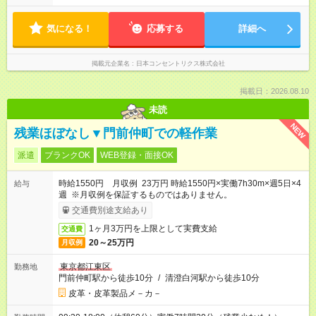
給与は本採用時と同じです。
21:30 ※すべてのシフトにご対応いただける方が対象です。 ※土
日祝休固定や時間帯固定は難しいですが、希望休はしっかり出
せます！
気になる！
応募する
詳細へ
掲載元企業名
日本コンセントリクス株式会社
掲載日：2026.08.10
未読
NEW
残業ほぼなし▼門前仲町での軽作業
派遣
ブランクOK
WEB登録・面接OK
時給1550円 月収例 23万円 時給1550円×実働7h30m×週5日×4
給与
週 ※月収例を保証するものではありません。
交通費別途支給あり
1ヶ月3万円を上限として実費支給
交通費
20～25万円
月収例
東京都江東区
勤務地
門前仲町駅から徒歩10分
/
清澄白河駅から徒歩10分
皮革・皮革製品メ－カ－