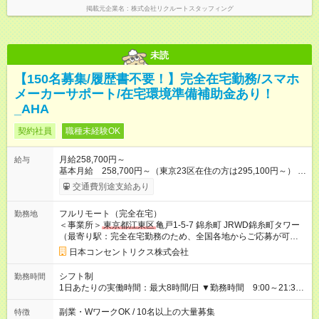
掲載元企業名
株式会社リクルートスタッフィング
未読
【150名募集/履歴書不要！】完全在宅勤務/スマホ
メーカーサポート/在宅環境準備補助金あり！
_AHA
契約社員
職種未経験OK
月給258,700円～
給与
基本月給 258,700円～（東京23区在住の方は295,100円～） イ
ンセンティブ制度あり！500円～最大15,000円が毎月支給されま
交通費別途支給あり
す！ ※残業手当別途 1分単位で支給！ 研修期間中も福利厚生な
どの待遇は変わりません。 状況によりスキル/収入アップも可
フルリモート（完全在宅）
勤務地
能！ 収入例 レイヤーA: 東京23区 306,900円 / その他 269,100円
＜事業所＞
東京都江東区
亀戸1-5-7 錦糸町 JRWD錦糸町タワー
レイヤーB: 東京23区 322,300円 / その他 282,500円 レイヤー
（最寄り駅：完全在宅勤務のため、全国各地からご応募が可能
C: 東京23区 328,700円 / その他 289,600円 ※ スキルやパフォー
です。）
マンスが基準を満たした上で、状況により知識とスキルが必要
日本コンセントリクス株式会社
な上位のレイヤーへ異動することができます。 ※ ビジネスニー
ズに応じて採用しますので、必ず異動できるものではありませ
シフト制
勤務時間
ん ※ トレーニングをパスする必要があります 残業10時間の場
1日あたりの実働時間：最大8時間/日 ▼勤務時間 9:00～21:30
合/月収278,910円可能 ※東京在住の方は月収318,154円可能
のシフト制 ▼実働時間 8時間 ▼残業有無 月8時間程度※変動
【試用期間】試用期間あり 試用期間の長さ：2ヶ月 雇用形態、
あり ▼シフト例 9～18 10～19 11～20 12～21 12:30～
副業・WワークOK / 10名以上の大量募集
特徴