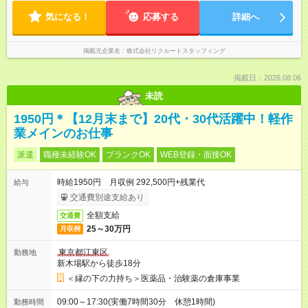
気になる！
応募する
詳細へ
掲載元企業名
株式会社リクルートスタッフィング
掲載日：2026.08.06
未読
1950円＊【12月末まで】20代・30代活躍中！軽作
業メインのお仕事
派遣
職種未経験OK
ブランクOK
WEB登録・面接OK
時給1950円 月収例 292,500円+残業代
給与
交通費別途支給あり
全額支給
交通費
25～30万円
月収例
東京都江東区
勤務地
新木場駅から徒歩18分
＜縁の下の力持ち＞医薬品・治験薬の倉庫事業
09:00～17:30(実働7時間30分 休憩1時間)
勤務時間