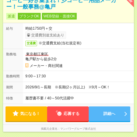
コーヒー好き集まれ！彡コーヒー用品メーカ
ー！一般事務@亀戸
派遣
ブランクOK
WEB登録・面接OK
時給1750円＋交
給与
交通費別途支給あり
※交通費支給(当社規定有)
交通費
東京都江東区
勤務地
亀戸駅から徒歩2分
メーカー・商社関連
9:00～17:30
勤務時間
2026/9/1～長期 ※長期(2ヶ月以上) ※9月～OK！
期間
履歴書不要
/
40～50代活躍中
特徴
気になる！
応募する
詳細へ
掲載元企業名
マンパワーグループ株式会社