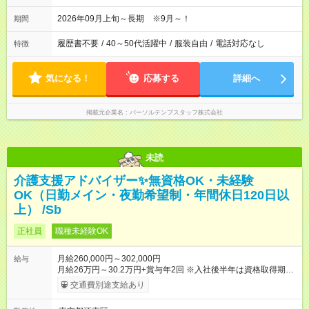
2026年09月上旬～長期 ※9月～！
期間
履歴書不要
/
40～50代活躍中
/
服装自由
/
電話対応なし
特徴
気になる！
応募する
詳細へ
掲載元企業名
パーソルテンプスタッフ株式会社
未読
介護支援アドバイザー✨無資格OK・未経験
OK（日勤メイン・夜勤希望制・年間休日120日以
上） /Sb
正社員
職種未経験OK
月給260,000円～302,000円
給与
月給26万円～30.2万円+賞与年2回 ※入社後半年は資格取得期間
として研修月給22.9万円～になる場合がございます。 （保有資
交通費別途支給あり
格・経験等により変動） 【入社後のモデル月収】 ［入社］ 無
資格・未経験／月収22.9万円 ［半年～1年］ 実務者研修取得