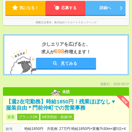
気になる！
応募する
詳細へ
掲載元企業名
株式会社リクルートスタッフィング
少しエリアを広げると、
698
求人が
件増えます！
見てみる
掲載日：2026.08.07
未読
NEW
【週2在宅勤務】時給1850円！残業ほぼなし▼
服装自由＊門前仲町での営業事務
派遣
ブランクOK
WEB登録・面接OK
時給1850円 月収例 27万円 時給1850円×実働7h30m×週5日×4
給与