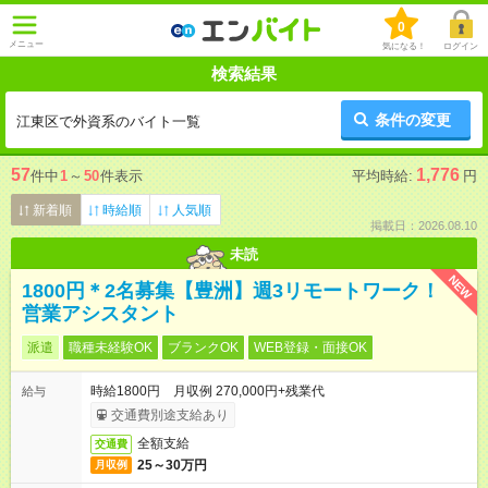
0
メニュー
気になる！
ログイン
検索結果
条件の変更
江東区で外資系のバイト一覧
57
1,776
件中
1
～
50
件表示
平均時給:
円
新着順
時給順
人気順
掲載日：2026.08.10
未読
NEW
1800円＊2名募集【豊洲】週3リモートワーク！
営業アシスタント
派遣
職種未経験OK
ブランクOK
WEB登録・面接OK
時給1800円 月収例 270,000円+残業代
給与
交通費別途支給あり
全額支給
交通費
25～30万円
月収例