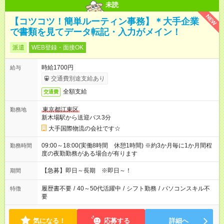
未読
NEW
【コツコツ！簡単ルーティン事務】＊大手企業
で書類を見てデータ転記・入力がメイン！
派遣
WEB登録・面接OK
時給1700円
給与
交通費別途支給あり
全額支給
交通費
東京都江東区
勤務地
新木場駅から送迎バス3分
大手国際物流の会社です☆
09:00～18:00(実働8時間 休憩1時間) ※約3か月毎に1か月間程
勤務時間
度の夜勤勤務がある場合が有ります
【急募】即日～長期 ※即日～！
期間
履歴書不要
/
40～50代活躍中
/
シフト勤務
/
パソコンスキル不
特徴
要
気になる！
応募する
詳細へ