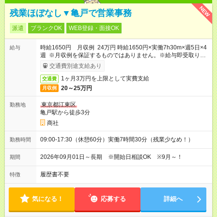
NEW
残業ほぼなし▼亀戸で営業事務
派遣
ブランクOK
WEB登録・面接OK
時給1650円 月収例 24万円 時給1650円×実働7h30m×週5日×4
給与
週 ※月収例を保証するものではありません。※給与即受取りサ
ービス利用可（利用条件有）
交通費別途支給あり
1ヶ月3万円を上限として実費支給
交通費
20～25万円
月収例
東京都江東区
勤務地
亀戸駅から徒歩3分
商社
09:00-17:30（休憩60分）実働7時間30分（残業少なめ！）
勤務時間
2026年09月01日～長期 ※開始日相談OK ※9月～！
期間
履歴書不要
特徴
気になる！
応募する
詳細へ