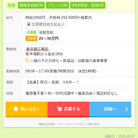
派遣
職種未経験OK
ブランクOK
WEB登録・面接OK
時給1950円 月収例 292,500円+残業代
給与
交通費別途支給あり
全額支給
交通費
25～30万円
月収例
東京都江東区
勤務地
新木場駅から徒歩18分
＜縁の下の力持ち＞医薬品・治験薬の倉庫事業
09:00～17:30(実働7時間30分 休憩1時間)
勤務時間
【急募】即日～長期 ※8月～！
期間
履歴書不要
/
40～50代活躍中
/
服装自由
/
電話対応なし
特徴
気になる！
応募する
詳細へ
掲載元企業名
パーソルテンプスタッフ株式会社
掲載日：2026.08.07