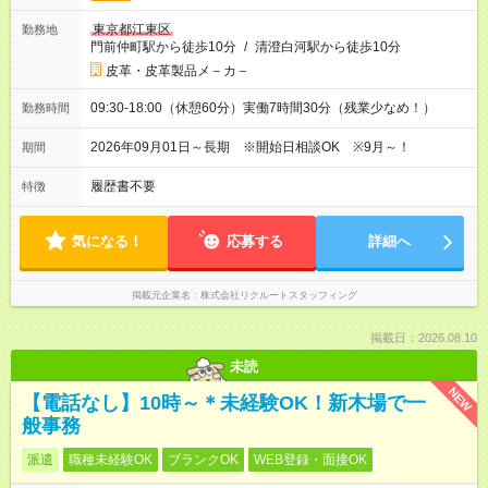
東京都江東区
勤務地
門前仲町駅から徒歩10分
/
清澄白河駅から徒歩10分
皮革・皮革製品メ－カ－
09:30-18:00（休憩60分）実働7時間30分（残業少なめ！）
勤務時間
2026年09月01日～長期 ※開始日相談OK ※9月～！
期間
履歴書不要
特徴
気になる！
応募する
詳細へ
掲載元企業名
株式会社リクルートスタッフィング
掲載日：2026.08.10
未読
NEW
【電話なし】10時～＊未経験OK！新木場で一
般事務
派遣
職種未経験OK
ブランクOK
WEB登録・面接OK