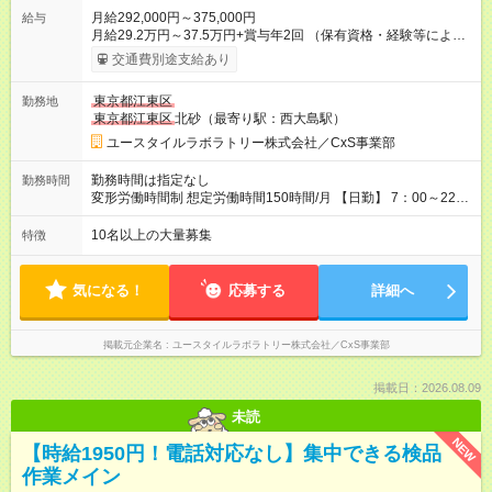
月給292,000円～375,000円
給与
月給29.2万円～37.5万円+賞与年2回 （保有資格・経験等により
変動） 【無資格の方の入社後のモデル月収】 ［入社］ 無資
交通費別途支給あり
格・未経験／月収22.9万円 ［半年～1年］ 実務者研修取得／
月収26万円 ［入社3年］ エリアリーダー・介護福祉士／月収
東京都江東区
勤務地
30.2万円 ［入社3年目以降］ ジュニアコーディネー／月収
東京都江東区
北砂（最寄り駅：西大島駅）
37.5万円以上 ※経験・能力等を考慮。 【試用期間】試用期間あ
り 試用期間の長さ：2ヶ月 雇用形態、給与は本採用時と同じで
ユースタイルラボラトリー株式会社／CxS事業部
す。
勤務時間は指定なし
勤務時間
変形労働時間制 想定労働時間150時間/月 【日勤】 7：00～22：
00の間で7.5時間勤務／休憩1時間 【夜勤】 17：00～翌10：00
の15時間勤務／休憩２時間 ※勤務時間は各施設のシフトによる
10名以上の大量募集
特徴
シフト制 ※夜勤時は手当も別途支給 ◎残業ほぼなし（月平均5時
間程度）
気になる！
応募する
詳細へ
掲載元企業名
ユースタイルラボラトリー株式会社／CxS事業部
掲載日：2026.08.09
未読
NEW
【時給1950円！電話対応なし】集中できる検品
作業メイン