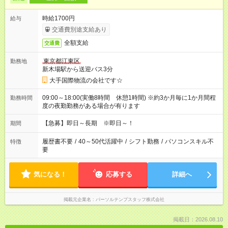
時給1700円
給与
交通費別途支給あり
全額支給
交通費
東京都江東区
勤務地
新木場駅から送迎バス3分
大手国際物流の会社です☆
09:00～18:00(実働8時間 休憩1時間) ※約3か月毎に1か月間程
勤務時間
度の夜勤勤務がある場合が有ります
【急募】即日～長期 ※即日～！
期間
履歴書不要
/
40～50代活躍中
/
シフト勤務
/
パソコンスキル不
特徴
要
気になる！
応募する
詳細へ
掲載元企業名
パーソルテンプスタッフ株式会社
掲載日：2026.08.10