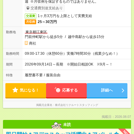
週 ※月収例を保証するものではありません。
交通費別途支給あり
1ヶ月3万円を上限として実費支給
交通費
25～30万円
月収例
東京都江東区
勤務地
門前仲町駅から徒歩5分
/
越中島駅から徒歩15分
商社
09:00-17:30（休憩60分）実働7時間30分（残業少なめ！）
勤務時間
2026年09月14日～長期 ※開始日相談OK ※9月～！
期間
履歴書不要
/
服装自由
特徴
気になる！
応募する
詳細へ
掲載元企業名
株式会社リクルートスタッフィング
掲載日：2026.08.07
未読
NEW