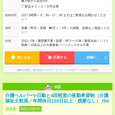
亀戸駅から徒歩5分
駅近オフィス＊大手企業
1日7.5時間～ 8：50～17：30 まずはご希望をお聞かせくださ
勤務時間
い！
急募！即日～長期 ■8月～・9月～の就業、短期もご相談くださ
期間
い！
日払いOK
/
履歴書不要
/
副業・WワークOK
/
服装自由
/
シフト
特徴
勤務
/
10名以上の大量募集
/
パソコンスキル不要
気になる！
応募する
詳細へ
掲載元企業名
株式会社ウィルオブ・ワーク コール&オフィスデザイン事業部
未読
介護ヘルパー✨日勤と4回程度の夜勤希望制（介護
福祉士歓迎／年間休日120日以上・残業なし） /Sb
正社員
職種未経験OK