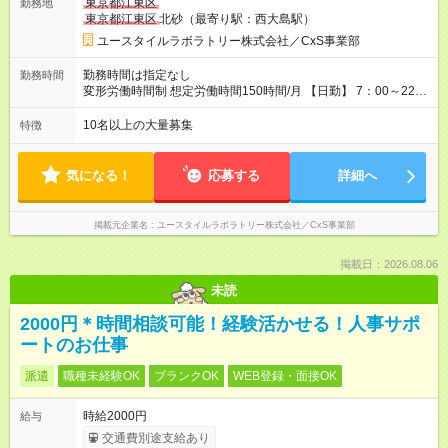
東京都江東区
勤務地
／月収26万円 ［入社3年］ エリアリーダー・介護福祉士／月
東京都江東区
北砂（最寄り駅：西大島駅）
収30.2万円 ［入社3年目以降］ ジュニアコーディネー／月収
37.5万円以上 ※経験・能力等を考慮。 【試用期間】試用期間あ
ユースタイルラボラトリー株式会社／CxS事業部
り 試用期間の長さ：2ヶ月 雇用形態、給与は本採用時と同じで
す。
勤務時間は指定なし
勤務時間
変形労働時間制 想定労働時間150時間/月 【日勤】 7：00～22：
00の間で7.5時間勤務／休憩1時間 【夜勤】 17：00～翌10：00
の15時間勤務／休憩2時間 ※勤務時間は各施設のシフトによるシ
10名以上の大量募集
特徴
フト制 ※夜勤時は手当も別途支給 ◎残業ほぼなし（月平均5時間
程度）
気になる！
応募する
詳細へ
掲載元企業名
ユースタイルラボラトリー株式会社／CxS事業部
掲載日：2026.08.06
未読
2000円＊時間相談可能！経験活かせる！人事サポ
ートのお仕事
派遣
職種未経験OK
ブランクOK
WEB登録・面接OK
時給2000円
給与
交通費別途支給あり