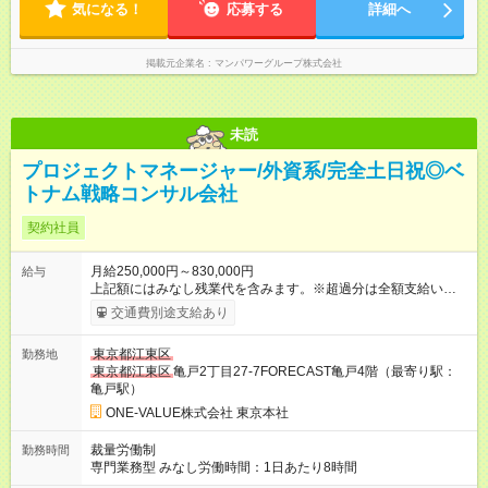
気になる！
応募する
詳細へ
掲載元企業名
マンパワーグループ株式会社
未読
プロジェクトマネージャー/外資系/完全土日祝◎ベ
トナム戦略コンサル会社
契約社員
月給250,000円～830,000円
給与
上記額にはみなし残業代を含みます。※超過分は全額支給いたし
ます。 みなし残業代 61,300円 以上／月 みなし残業時間 40時間
交通費別途支給あり
／月 【試用期間】試用期間あり 試用期間の長さ：3ヶ月 雇用形
態、給与は本採用時と同じです。
東京都江東区
勤務地
東京都江東区
亀戸2丁目27-7FORECAST亀戸4階（最寄り駅：
亀戸駅）
ONE-VALUE株式会社 東京本社
裁量労働制
勤務時間
専門業務型 みなし労働時間：1日あたり8時間