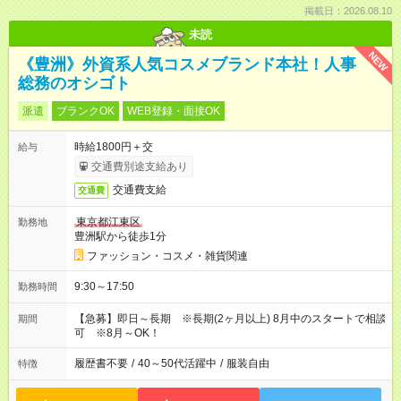
掲載日：2026.08.10
未読
NEW
《豊洲》外資系人気コスメブランド本社！人事
総務のオシゴト
派遣
ブランクOK
WEB登録・面接OK
時給1800円＋交
給与
交通費別途支給あり
交通費支給
交通費
東京都江東区
勤務地
豊洲駅から徒歩1分
ファッション・コスメ・雑貨関連
9:30～17:50
勤務時間
【急募】即日～長期 ※長期(2ヶ月以上) 8月中のスタートで相談
期間
可 ※8月～OK！
履歴書不要
/
40～50代活躍中
/
服装自由
特徴