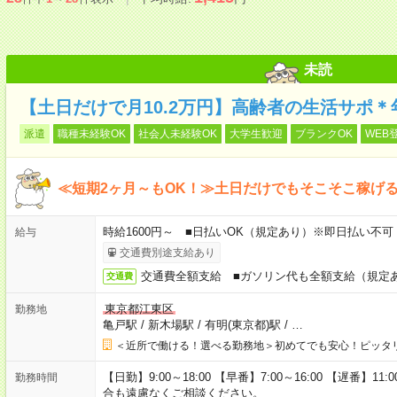
未読
【土日だけで月10.2万円】高齢者の生活サポ＊
派遣
職種未経験OK
社会人未経験OK
大学生歓迎
ブランクOK
WEB
≪短期2ヶ月～もOK！≫土日だけでもそこそこ稼げ
時給1600円～ ■日払いOK（規定あり）※即日払い不可
給与
交通費別途支給あり
交通費全額支給 ■ガソリン代も全額支給（規定
交通費
東京都江東区
勤務地
亀戸駅
/
新木場駅
/
有明(東京都)駅
/
…
＜近所で働ける！選べる勤務地＞初めてでも安心！ピッタ
【日勤】9:00～18:00 【早番】7:00～16:00 【遅番】
勤務時間
合も遠慮なくご相談ください。