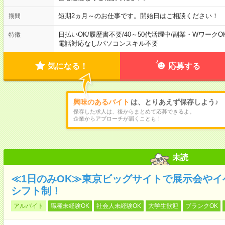
短期2ヵ月～のお仕事です。開始日はご相談ください！
期間
日払いOK
/
履歴書不要
/
40～50代活躍中
/
副業・WワークO
特徴
電話対応なし
/
パソコンスキル不要
気になる！
応募する
興味のあるバイト
は、とりあえず保存しよう♪
保存した求人は、後からまとめて応募できるよ。
企業からアプローチが届くことも！
未読
≪1日のみOK≫東京ビッグサイトで展示会や
シフト制！
アルバイト
職種未経験OK
社会人未経験OK
大学生歓迎
ブランクOK