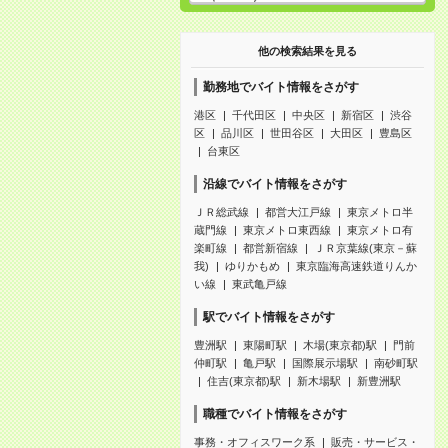
他の検索結果を見る
勤務地でバイト情報をさがす
港区
千代田区
中央区
新宿区
渋谷
区
品川区
世田谷区
大田区
豊島区
台東区
沿線でバイト情報をさがす
ＪＲ総武線
都営大江戸線
東京メトロ半
蔵門線
東京メトロ東西線
東京メトロ有
楽町線
都営新宿線
ＪＲ京葉線(東京－蘇
我)
ゆりかもめ
東京臨海高速鉄道りんか
い線
東武亀戸線
駅でバイト情報をさがす
豊洲駅
東陽町駅
木場(東京都)駅
門前
仲町駅
亀戸駅
国際展示場駅
南砂町駅
住吉(東京都)駅
新木場駅
新豊洲駅
職種でバイト情報をさがす
事務・オフィスワーク系
販売・サービス・