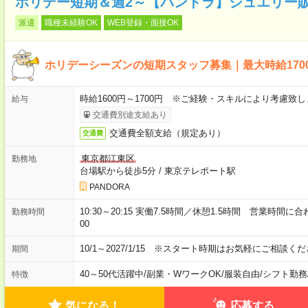
ホリデー短期＆週2～【パンドラ】ジュエリー
派遣
職種未経験OK
WEB登録・面接OK
ホリデーシーズンの短期スタッフ募集｜最大時給170
時給1600円～1700円 ※ご経験・スキルにより考慮致し
給与
交通費別途支給あり
交通費全額支給（規定あり）
交通費
東京都江東区
勤務地
台場駅から徒歩5分
/
東京テレポート駅
PANDORA
10:30～20:15 実働7.5時間／休憩1.5時間 営業時間
勤務時間
00
10/1～2027/1/15 ※スタート時期はお気軽にご相談く
期間
40～50代活躍中
/
副業・WワークOK
/
服装自由
/
シフト勤務
特徴
気になる！
応募する