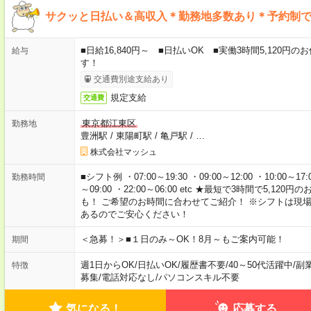
サクッと日払い＆高収入＊勤務地多数あり＊予約制
■日給16,840円～ ■日払いOK ■実働3時間5,120
給与
す！
交通費別途支給あり
規定支給
交通費
東京都江東区
勤務地
豊洲駅
/
東陽町駅
/
亀戸駅
/
…
株式会社マッシュ
■シフト例 ・07:00～19:30 ・09:00～12:00 ・10:00～17:00
勤務時間
～09:00 ・22:00～06:00 etc ★最短で3時間で5,
も！ ご希望のお時間に合わせてご紹介！ ※シフトは現
あるのでご安心ください！
＜急募！＞■１日のみ～OK！8月～もご案内可能！
期間
週1日からOK
/
日払いOK
/
履歴書不要
/
40～50代活躍中
/
副
特徴
募集
/
電話対応なし
/
パソコンスキル不要
気になる！
応募する