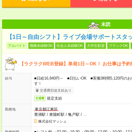
未読
【1日～自由シフト】ライブ会場サポートスタッ
アルバイト
職種未経験OK
社会人未経験OK
大学生歓迎
ブランクOK
【ラクラクWEB登録】単発1日～OK！ お仕事は予
■日給16,840円～ ■日払いOK ■実働3時間5,120
給与
す！
交通費別途支給あり
規定支給
交通費
東京都江東区
勤務地
豊洲駅
/
東陽町駅
/
亀戸駅
/
…
株式会社マッシュ
■シフト例 ・07:00～19:30 ・09:00～12:00 ・10:00～17:00
勤務時間