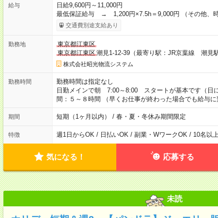
日給9,600円～11,000円
給与
最低保証給与 → 1,200円×7.5h＝9,000円 （その他、
交通費別途支給あり
東京都江東区
勤務地
東京都江東区
潮見1-12-39（最寄り駅：JR京葉線 潮見
株式会社昭光物流システム
勤務時間は指定なし
勤務時間
日勤メインで朝 7:00～8:00 スタートが基本です（
間：５～８時間 （早くお仕事が終わった場合でも給与に
短期（1ヶ月以内） / 春・夏・冬休み期間限定
期間
週1日からOK / 日払いOK / 副業・WワークOK / 10名
特徴
気になる！
応募する
未読