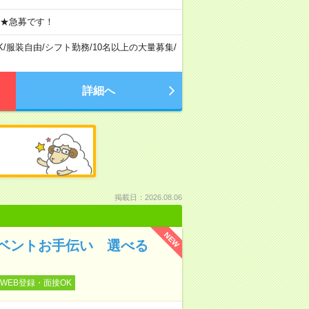
 ★急募です！
K
/
服装自由
/
シフト勤務
/
10名以上の大量募集
/
詳細へ
掲載日：2026.08.06
NEW
イベントお手伝い 選べる
WEB登録・面接OK