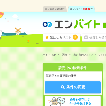
エン派遣
71454
件
エン バイト
82531
件
0
気になるリスト
保存した希
バイトTOP
関東
東京都のアルバイト・バイ
設定中の検索条件
江東区 / 土日祝日の仕事
条件の変更
条件を保存して
メールを受け取る