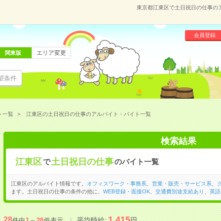
東京都江東区で土日祝日の仕事の
会員登録
エリア変更
関東版
望条件
ト一覧
江東区の土日祝日の仕事のアルバイト・バイト一覧
検索結果
江東区
土日祝日の仕事
で
のバイト一覧
江東区のアルバイト情報です。
オフィスワーク・事務系
、
営業・販売・サービス系
、
ます。土日祝日の仕事の条件の他に、
WEB登録・面接OK
、
交通費別途支給あり
、
英語
1,415
28
平均時給:
円
件中
1
～
28
件表示