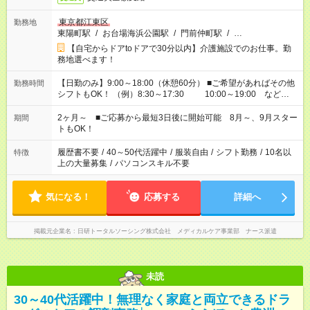
東京都江東区
勤務地
東陽町駅
/
お台場海浜公園駅
/
門前仲町駅
/
…
【自宅からドアtoドアで30分以内】介護施設でのお仕事。勤
務地選べます！
【日勤のみ】9:00～18:00（休憩60分） ■ご希望があればその他
勤務時間
シフトもOK！ （例）8:30～17:30 10:00～19:00 など
「家族とお休みを合わせたい」 「余裕を持って夕飯の準備がし
たい」 「できれば残業はしたくない」 など、ご希望があれば教
2ヶ月～ ■ご応募から最短3日後に開始可能 8月～、9月スター
期間
えてくださいね。 ※Wワーク希望の方へ 今ご覧のお仕事で希望
トもOK！
する勤務時間と、もう1つのお仕事の勤務時間。 合計で週40時
間を超える場合は応募できません
履歴書不要
/
40～50代活躍中
/
服装自由
/
シフト勤務
/
10名以
特徴
上の大量募集
/
パソコンスキル不要
気になる！
応募する
詳細へ
掲載元企業名
日研トータルソーシング株式会社 メディカルケア事業部 ナース派遣
未読
30～40代活躍中！無理なく家庭と両立できるドラ