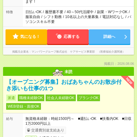
間以上勤務は社会保険への加入対象となります ※労働者派遣法
ます！
（日雇い派遣の原則禁止）により、短時間・短期間の就業はご
案内が難しい場合があります
日払いOK
/
履歴書不要
/
40～50代活躍中
/
副業・WワークOK
/
特徴
服装自由
/
シフト勤務
/
10名以上の大量募集
/
電話対応なし
/
パ
ソコンスキル不要
気になる！
応募する
詳細へ
掲載元企業名
マンパワーグループ株式会社 ケアサービス事業部 （医療福祉介護関連）
掲載日：2026.08.06
未読
NEW
【オープニング募集】おばあちゃんのお散歩付
き添いも仕事の1つ
派遣
職種未経験OK
社会人未経験OK
ブランクOK
WEB登録・面接OK
無資格未経験：時給1500円～ ■週払いOK ■扶養内OK ■日収
給与
1万2000円以上
交通費別途支給あり