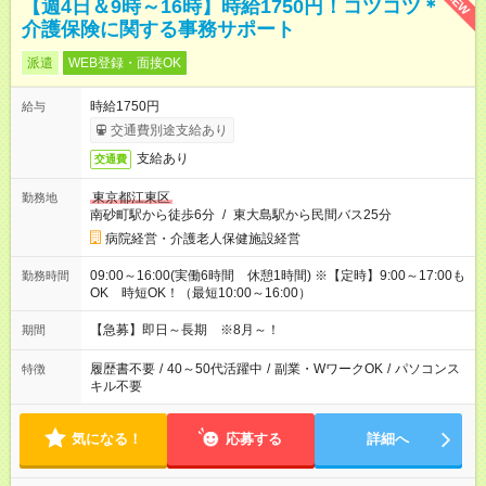
NEW
【週4日＆9時～16時】時給1750円！コツコツ＊
介護保険に関する事務サポート
派遣
WEB登録・面接OK
時給1750円
給与
交通費別途支給あり
支給あり
交通費
東京都江東区
勤務地
南砂町駅から徒歩6分
/
東大島駅から民間バス25分
病院経営・介護老人保健施設経営
09:00～16:00(実働6時間 休憩1時間) ※【定時】9:00～17:00も
勤務時間
OK 時短OK！（最短10:00～16:00）
【急募】即日～長期 ※8月～！
期間
履歴書不要
/
40～50代活躍中
/
副業・WワークOK
/
パソコンス
特徴
キル不要
気になる！
応募する
詳細へ