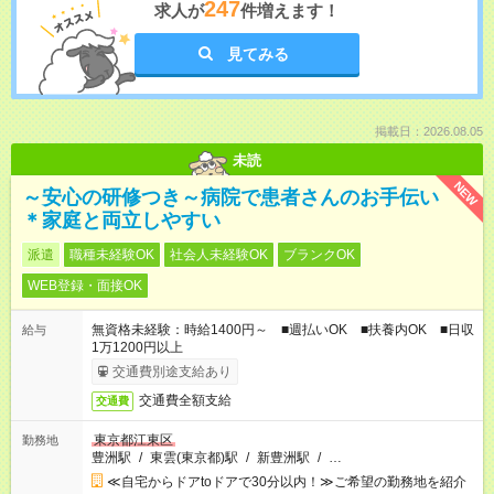
247
求人が
件増えます！
見てみる
掲載日：2026.08.05
未読
NEW
～安心の研修つき～病院で患者さんのお手伝い
＊家庭と両立しやすい
派遣
職種未経験OK
社会人未経験OK
ブランクOK
WEB登録・面接OK
無資格未経験：時給1400円～ ■週払いOK ■扶養内OK ■日収
給与
1万1200円以上
交通費別途支給あり
交通費全額支給
交通費
東京都江東区
勤務地
豊洲駅
/
東雲(東京都)駅
/
新豊洲駅
/
…
≪自宅からドアtoドアで30分以内！≫ご希望の勤務地を紹介