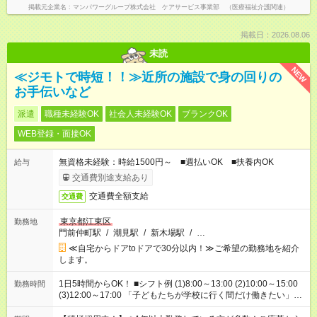
掲載元企業名
マンパワーグループ株式会社 ケアサービス事業部 （医療福祉介護関連）
掲載日：2026.08.06
未読
NEW
≪ジモトで時短！！≫近所の施設で身の回りの
お手伝いなど
派遣
職種未経験OK
社会人未経験OK
ブランクOK
WEB登録・面接OK
無資格未経験：時給1500円～ ■週払いOK ■扶養内OK
給与
交通費別途支給あり
交通費全額支給
交通費
東京都江東区
勤務地
門前仲町駅
/
潮見駅
/
新木場駅
/
…
≪自宅からドアtoドアで30分以内！≫ご希望の勤務地を紹介
します。
1日5時間からOK！ ■シフト例 (1)8:00～13:00 (2)10:00～15:00
勤務時間
(3)12:00～17:00 「子どもたちが学校に行く間だけ働きたい」
「余裕を持って夕飯の準備がしたい」 「午前中は働いて、午後