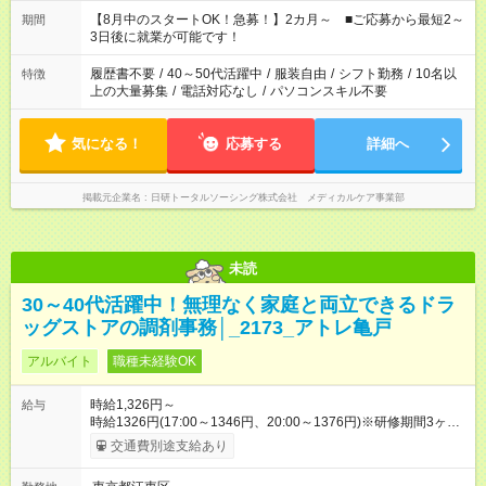
族と休みを合わせたい」 「余裕を持って夕飯の準備がしたい」
「できれば残業はしたくない」 など、ご希望を教えてください
【8月中のスタートOK！急募！】2カ月～ ■ご応募から最短2～
期間
ね。 ※Wワーク希望の方へ 今ご覧のお仕事で希望する勤務時間
3日後に就業が可能です！
と、もう1つのお仕事の勤務時間。 合計で週40時間を超える場
合は応募できません。
履歴書不要
/
40～50代活躍中
/
服装自由
/
シフト勤務
/
10名以
特徴
上の大量募集
/
電話対応なし
/
パソコンスキル不要
気になる！
応募する
詳細へ
掲載元企業名
日研トータルソーシング株式会社 メディカルケア事業部
未読
30～40代活躍中！無理なく家庭と両立できるドラ
ッグストアの調剤事務│_2173_アトレ亀戸
アルバイト
職種未経験OK
時給1,326円～
給与
時給1326円(17:00～1346円、20:00～1376円)※研修期間3ヶ月
以降、社内試験による更新判定あり 社内試験合格後、時給＋50
交通費別途支給あり
～100円の昇給あり （大学生は＋20円） 試用期間あり：入社日
から3ヶ月間／本採用と待遇は変わりません。 【試用期間】試用