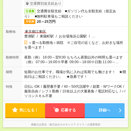
交通費別途支給あり
交通費全額支給 ■ガソリン代も全額支給（規定あ
交通費
り） ■無料駐車場もご相談ください
20～25万円
月収例
東京都江東区
勤務地
豊洲駅
/
東陽町駅
/
お台場海浜公園駅
/
…
＜選べる勤務地＞病院 ※ご自宅の近くなど、お好きな場所
を選べます！
夜勤（例） 16:00～翌9:00 もちろん夜勤以外の時間も選べます
勤務時間
（例） 07:00～16:00※早番 09:00～18:00※日勤 11:00～
20:00※遅番 ※時間は、固定・選べる施設もあるので、ご希望が
あれば調整できます！ ※シフト制。勤務地により実働時間が異
短期のお仕事です。職場が気に入れば長期でも働けます！ ★開
期間
なります。★家庭の都合でお休みが必要な場合も遠慮なくご相談
始日はご相談ください。 ★急募です！
ください。
日払いOK
/
履歴書不要
/
40～50代活躍中
/
副業・WワークOK
/
特徴
服装自由
/
シフト勤務
/
10名以上の大量募集
/
電話対応なし
/
パ
ソコンスキル不要
気になる！
応募する
詳細へ
掲載元企業名
株式会社ネオキャリア ナイス！介護事業部