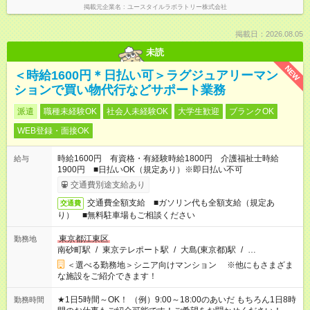
掲載元企業名
ユースタイルラボラトリー株式会社
掲載日：2026.08.05
未読
NEW
＜時給1600円＊日払い可＞ラグジュアリーマン
ションで買い物代行などサポート業務
派遣
職種未経験OK
社会人未経験OK
大学生歓迎
ブランクOK
WEB登録・面接OK
時給1600円 有資格・有経験時給1800円 介護福祉士時給
給与
1900円 ■日払いOK（規定あり）※即日払い不可
交通費別途支給あり
交通費全額支給 ■ガソリン代も全額支給（規定あ
交通費
り） ■無料駐車場もご相談ください
東京都江東区
勤務地
南砂町駅
/
東京テレポート駅
/
大島(東京都)駅
/
…
＜選べる勤務地＞シニア向けマンション ※他にもさまざま
な施設をご紹介できます！
★1日5時間～OK！ （例）9:00～18:00のあいだ もちろん1日8時
勤務時間