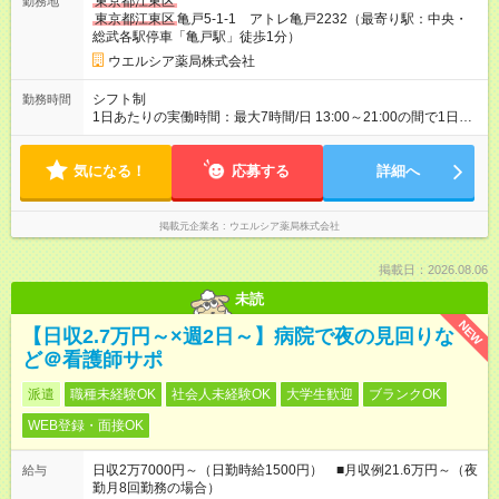
東京都江東区
勤務地
期間あり 試用期間の長さ：3ヶ月 雇用形態、給与は本採用時と
東京都江東区
亀戸5-1-1 アトレ亀戸2232（最寄り駅：中央・
同じです。
総武各駅停車「亀戸駅」徒歩1分）
ウエルシア薬局株式会社
シフト制
勤務時間
1日あたりの実働時間：最大7時間/日 13:00～21:00の間で1日7
時間の勤務 ☆週3～5日の勤務 ※勤務曜日応相談 ☆未経験・無資
格可
気になる！
応募する
詳細へ
掲載元企業名
ウエルシア薬局株式会社
掲載日：2026.08.06
未読
NEW
【日収2.7万円～×週2日～】病院で夜の見回りな
ど＠看護師サポ
派遣
職種未経験OK
社会人未経験OK
大学生歓迎
ブランクOK
WEB登録・面接OK
日収2万7000円～（日勤時給1500円） ■月収例21.6万円～（夜
給与
勤月8回勤務の場合）