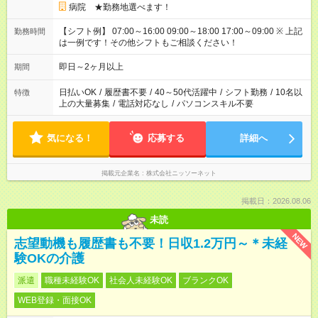
病院 ★勤務地選べます！
【シフト例】 07:00～16:00 09:00～18:00 17:00～09:00 ※ 上記
勤務時間
は一例です！その他シフトもご相談ください！
即日～2ヶ月以上
期間
日払いOK
/
履歴書不要
/
40～50代活躍中
/
シフト勤務
/
10名以
特徴
上の大量募集
/
電話対応なし
/
パソコンスキル不要
気になる！
応募する
詳細へ
掲載元企業名
株式会社ニッソーネット
掲載日：2026.08.06
未読
NEW
志望動機も履歴書も不要！日収1.2万円～＊未経
験OKの介護
派遣
職種未経験OK
社会人未経験OK
ブランクOK
WEB登録・面接OK