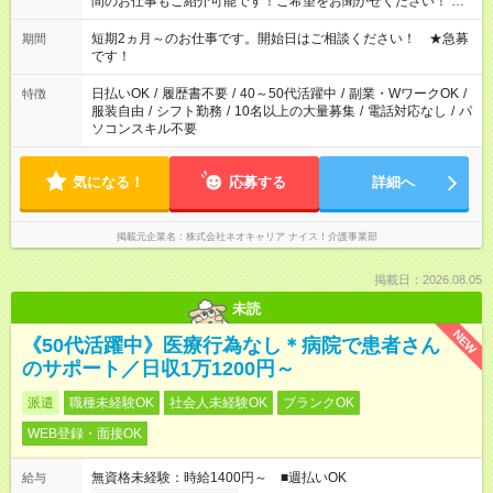
間のお仕事もご紹介可能です！ご希望をお聞かせください！ ★
家庭の都合でお休みが必要な場合も遠慮なくご相談ください。
※週最低15時間以上の勤務が必要です
短期2ヵ月～のお仕事です。開始日はご相談ください！ ★急募
期間
です！
日払いOK
/
履歴書不要
/
40～50代活躍中
/
副業・WワークOK
/
特徴
服装自由
/
シフト勤務
/
10名以上の大量募集
/
電話対応なし
/
パ
ソコンスキル不要
気になる！
応募する
詳細へ
掲載元企業名
株式会社ネオキャリア ナイス！介護事業部
掲載日：2026.08.05
未読
NEW
《50代活躍中》医療行為なし＊病院で患者さん
のサポート／日収1万1200円～
派遣
職種未経験OK
社会人未経験OK
ブランクOK
WEB登録・面接OK
無資格未経験：時給1400円～ ■週払いOK
給与