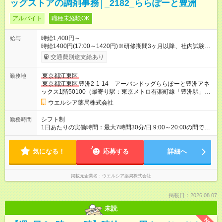
ッグストアの調剤事務│_2182_ららぽーと豊洲
アルバイト
職種未経験OK
時給1,400円～
給与
時給1400円(17:00～1420円)※研修期間3ヶ月以降、社内試験に
よる更新判定あり 社内試験合格後、時給＋50～100円の昇給あ
交通費別途支給あり
り （大学生は＋20円） 試用期間あり：入社日から3ヶ月間／本
採用と待遇は変わりません。 【試用期間】試用期間あり 試用期
東京都江東区
勤務地
間の長さ：3ヶ月 雇用形態、給与は本採用時と同じです。
東京都江東区
豊洲2-1-14 アーバンドッグららぽーと豊洲アネ
ックス1階50100（最寄り駅：東京メトロ有楽町線「豊洲駅」徒
歩3分）
ウエルシア薬局株式会社
シフト制
勤務時間
1日あたりの実働時間：最大7時間30分/日 9:00～20:00の間で1
日7.5時間の勤務 ☆週2～5日の勤務 ※勤務曜日応相談 ☆未経
験・無資格可
気になる！
応募する
詳細へ
掲載元企業名
ウエルシア薬局株式会社
掲載日：2026.08.07
未読