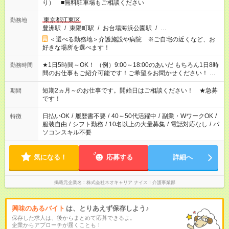
り） ■無料駐車場もご相談ください
東京都江東区
勤務地
豊洲駅
/
東陽町駅
/
お台場海浜公園駅
/
…
＜選べる勤務地＞介護施設や病院 ※ご自宅の近くなど、お
好きな場所を選べます！
★1日5時間～OK！ （例）9:00～18:00のあいだ もちろん1日8時
勤務時間
間のお仕事もご紹介可能です！ご希望をお聞かせください！ ※
週最低15時間以上の勤務が必要です
短期2ヵ月～のお仕事です。開始日はご相談ください！ ★急募
期間
です！
日払いOK
/
履歴書不要
/
40～50代活躍中
/
副業・WワークOK
/
特徴
服装自由
/
シフト勤務
/
10名以上の大量募集
/
電話対応なし
/
パ
ソコンスキル不要
気になる！
応募する
詳細へ
掲載元企業名
株式会社ネオキャリア ナイス！介護事業部
興味のあるバイト
は、とりあえず保存しよう♪
保存した求人は、後からまとめて応募できるよ。
企業からアプローチが届くことも！