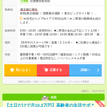
交通費全額支給
交通費
東京都江東区
勤務地
有明(東京都)駅
/
国際展示場駅
/
東京ビッグサイト駅
/
…
≪自宅からドアtoドアで30分以内！≫ご希望の勤務地を紹介
します。
9:00～18:00（休憩60分） ■ご希望があれば下記シフトもOK！
勤務時間
早番 7:00～16:00 遅番 10:00～19:00 夜勤 16:30～翌9:30 「家族
と休みを合わせたい」 「余裕を持って夕飯の準備がしたい」
「できれば残業はしたくない」 など、ご希望を教えてください
【8月中のスタートOK！急募！】2カ月～ ■ご応募から最短2～
期間
ね。 ※Wワーク希望の方へ 今ご覧のお仕事で希望する勤務時間
3日後に就業が可能です！
と、もう1つのお仕事の勤務時間。 合計で週40時間を超える場
合は応募できません。
履歴書不要
/
40～50代活躍中
/
服装自由
/
シフト勤務
/
10名以
特徴
上の大量募集
/
電話対応なし
/
パソコンスキル不要
気になる！
応募する
詳細へ
掲載元企業名
日研トータルソーシング株式会社 メディカルケア事業部
掲載日：2026.08.06
未読
NEW
【土日だけで月10.2万円】高齢者の生活サポ＊