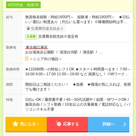
WEB登録・面接OK
無資格未経験：時給1600円～ 経験者：時給1800円～ ★日払
給与
い／週払い制度あり（月払いも選べます）※稼働開始時は手続き
完了次第のお支払いとなります。
交通費別途支給あり
交通費全額支給※規定有
交通費
東京都江東区
勤務地
お台場海浜公園駅
/
清澄白河駅
/
潮見駅
/
…
＜シニア向け施設＞
★1日6時間～の時短シフトOK ★スタート時間選べます！ 7:00～
勤務時間
16:00 9:00～17:00 11:00～19:00 など 残業なし！ ※Wワークの
場合、他のお仕事と合わせ週40時間超の就業はご案内できませ
ん ※法令に基づき、週20時間以上勤務は社会保険への加入対象
開始日はご相談ください！ ★急募 ★職場が気に入れば、長期
期間
となります ※労働者派遣法（日雇い派遣の原則禁止）により、
でも働けます！
短時間・短期間の就業はご案内が難しい場合があります
日払いOK
/
履歴書不要
/
40～50代活躍中
/
副業・WワークOK
/
特徴
服装自由
/
シフト勤務
/
10名以上の大量募集
/
電話対応なし
/
パ
ソコンスキル不要
気になる！
応募する
詳細へ