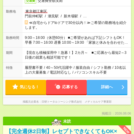
交通費全額支給
交通費
東京都江東区
勤務地
門前仲町駅
/
潮見駅
/
新木場駅
/
…
≪自宅からドアtoドアで30分以内！≫ご希望の勤務地を紹介
します。
9:00～18:00（休憩60分） ■ご希望があれば下記シフトもOK！
勤務時間
早番 7:00～16:00 遅番 10:00～19:00 「家族と休みを合わせた
い」 「余裕を持って夕飯の準備がしたい」 「できれば残業はし
たくない」 など、ご希望を教えてくださいね。 ※Wワーク希望
【現在も積極採用中！急募！】2カ月～ ■ご応募から最短2～3
期間
の方へ 今ご覧のお仕事で希望する勤務時間と、もう1つのお仕事
日後の就業も相談可能です！
の勤務時間。 合計で週40時間を超える場合は応募できません。
履歴書不要
/
40～50代活躍中
/
服装自由
/
シフト勤務
/
10名以
特徴
上の大量募集
/
電話対応なし
/
パソコンスキル不要
気になる！
応募する
詳細へ
掲載元企業名
日研トータルソーシング株式会社 メディカルケア事業部
掲載日：2026.08.06
未読
NEW
【完全週休2日制】レセプトできなくてもOK×