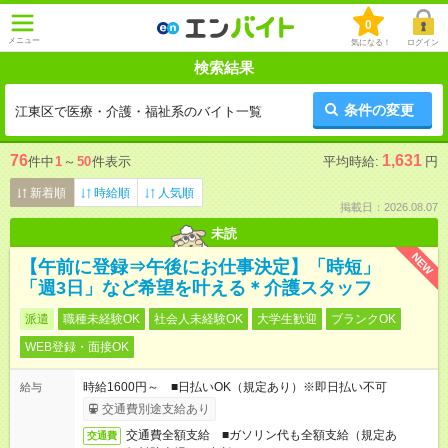
0
メニュー
気になる！
ログイン
検索結果
条件の変更
江東区で医療・介護・福祉系のバイト一覧
76
1,631
件中
1
～
50
件表示
平均時給:
円
新着順
時給順
人気順
掲載日：2026.08.07
未読
NEW
【午前に登録⇒午後にお仕事決定】「時短」
「週3日」など希望を叶える＊介護スタッフ
派遣
職種未経験OK
社会人未経験OK
大学生歓迎
ブランクOK
WEB登録・面接OK
時給1600円～ ■日払いOK（規定あり）※即日払い不可
給与
交通費別途支給あり
交通費全額支給 ■ガソリン代も全額支給（規定あ
交通費