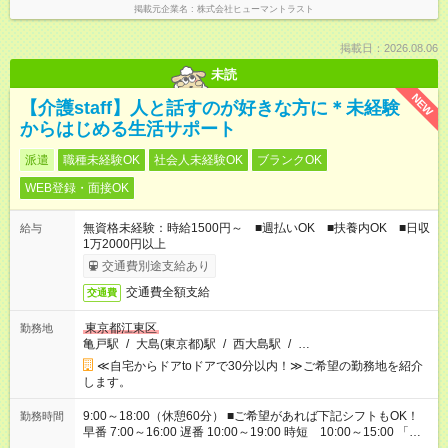
掲載元企業名
株式会社ヒューマントラスト
掲載日：2026.08.06
未読
NEW
【介護staff】人と話すのが好きな方に＊未経験
からはじめる生活サポート
派遣
職種未経験OK
社会人未経験OK
ブランクOK
WEB登録・面接OK
無資格未経験：時給1500円～ ■週払いOK ■扶養内OK ■日収
給与
1万2000円以上
交通費別途支給あり
交通費全額支給
交通費
東京都江東区
勤務地
亀戸駅
/
大島(東京都)駅
/
西大島駅
/
…
≪自宅からドアtoドアで30分以内！≫ご希望の勤務地を紹介
します。
9:00～18:00（休憩60分） ■ご希望があれば下記シフトもOK！
勤務時間
早番 7:00～16:00 遅番 10:00～19:00 時短 10:00～15:00 「家