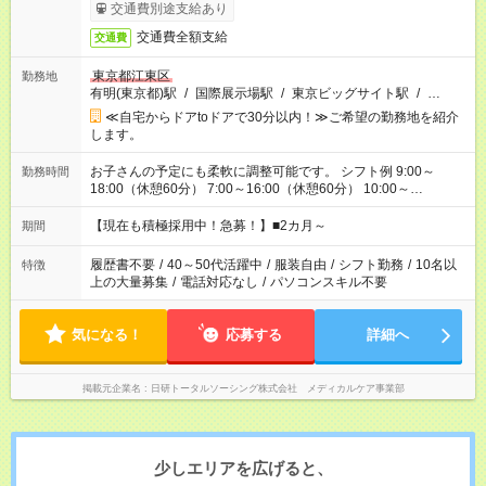
交通費別途支給あり
交通費全額支給
交通費
東京都江東区
勤務地
有明(東京都)駅
/
国際展示場駅
/
東京ビッグサイト駅
/
…
≪自宅からドアtoドアで30分以内！≫ご希望の勤務地を紹介
します。
お子さんの予定にも柔軟に調整可能です。 シフト例 9:00～
勤務時間
18:00（休憩60分） 7:00～16:00（休憩60分） 10:00～
19:00（休憩60分） ※Wワーク希望の方へ 今ご覧のお仕事で希
望する勤務時間と、もう1つのお仕事の勤務時間の合計が 週40
【現在も積極採用中！急募！】■2カ月～
期間
時間を超えなければOKです。
履歴書不要
/
40～50代活躍中
/
服装自由
/
シフト勤務
/
10名以
特徴
上の大量募集
/
電話対応なし
/
パソコンスキル不要
気になる！
応募する
詳細へ
掲載元企業名
日研トータルソーシング株式会社 メディカルケア事業部
少しエリアを広げると、