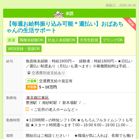
掲載日：2026.08.06
未読
NEW
【毎週お給料振り込み可能＊週払い】おばあち
ゃんの生活サポート
派遣
職種未経験OK
社会人未経験OK
大学生歓迎
ブランクOK
WEB登録・面接OK
無資格未経験：時給1600円～ 経験者：時給1800円～★日払い
給与
／週払い制度あり（月払いも選べます）※稼働開始時は手続き完
了次第のお支払いとなります。
交通費別途支給あり
交通費支給※規定有
交通費
5～10万円
月収例
東京都江東区
勤務地
豊洲駅
/
南砂町駅
/
新木場駅
/
…
＜ご近所の老人ホームなど＞
★1日6時間～の時短シフトOK ★もちろんフルタイムシフトも可
勤務時間
能 ★スタート時間選べます 7:00～16:00 9:00～18:00 11:00～
20:00 など 残業なし！ ※Wワークの場合、他のお仕事と合わせ
週40時間超の就業はご案内できません ※法令に基づき、週20時
開始日はご相談ください！ ★職場が気に入れば、長期でも働け
期間