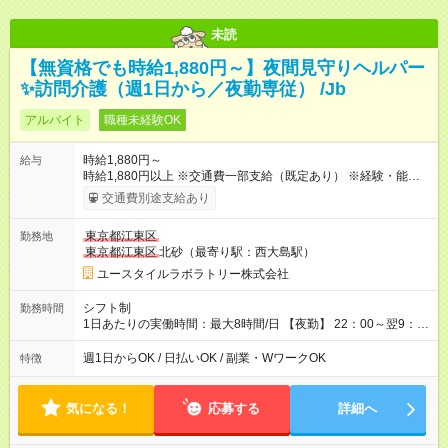
未読
【無資格でも時給1,880円～】夜間見守りヘルパー
✨訪問介護（週1日から／夜勤専従） /Jb
アルバイト
職種未経験OK
時給1,880円～
給与
時給1,880円以上 ※交通費一部支給（既定あり） ※経験・能力を
考慮して決定します 【収入例】 週1回勤務の場合：1,880円×8時
交通費別途支給あり
間×4回=6万0,160円 週3回勤務の場合：1,880円×8時間×12回
=18万0,480円 【試用期間】試用期間あり 試用期間の長さ：2ヶ
東京都江東区
勤務地
月 ※ 雇用形態と給与に、本採用時と異なる部分があります。 雇
東京都江東区
北砂（最寄り駅：西大島駅）
用形態：本採用時と同じです。 給与：時給 1,660円以上
ユースタイルラボラトリー株式会社
シフト制
勤務時間
1日あたりの実働時間：最大8時間/日 【夜勤】 22：00～翌9：
00 ※週1日～OK ／ 夜勤専従 ＊＊ 勤務時間例 ＊＊ ■22時か
ら翌7時 ■23時から翌8時 ■24時から翌9時 など ※上記の時間
週1日からOK / 日払いOK / 副業・WワークOK
特徴
内で8時間勤務（休憩1時間）ご利用者様により、時間は異なり
ます。 ※曜日固定（毎週同じ曜日での勤務となります）
気になる！
応募する
詳細へ