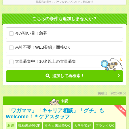
掲載元企業名
パーソルテンプスタッフ株式会社
こちらの条件も追加しませんか？
今が狙い目！急募
来社不要！WEB登録／面接OK
大量募集中！10名以上の大量募集
追加して再検索！
掲載日：2026.08.06
未読
NEW
「ワガママ」「キャリア相談」「グチ」も
Welcome！＊ケアスタッフ
派遣
職種未経験OK
社会人未経験OK
大学生歓迎
ブランクOK