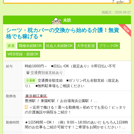
掲載日：2026.08.07
未読
NEW
シーツ・枕カバーの交換から始める介護！無資
格でも稼げる＊
派遣
職種未経験OK
社会人未経験OK
大学生歓迎
ブランクOK
WEB登録・面接OK
時給1600円～ ■日払いOK（規定あり）※即日払い不可
給与
交通費別途支給あり
交通費全額支給 ■ガソリン代も全額支給（規定あ
交通費
り） ■無料駐車場もご相談ください
東京都江東区
勤務地
豊洲駅
/
東陽町駅
/
お台場海浜公園駅
/
…
＜近所で働ける！選べる勤務地＞初めてでも安心！ピッタリ
の介護施設や病院をご紹介！
★1日5時間～OK！ （例）9:00～18:00のあいだ もちろん1日8時
勤務時間
間のお仕事もご紹介可能です！ご希望をお聞かせください！★家
庭の都合でお休みが必要な場合も遠慮なくご相談ください。 ※