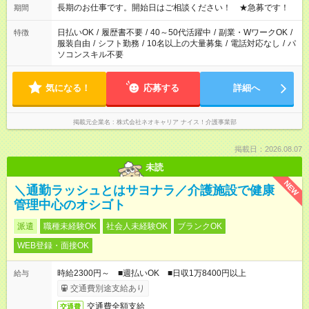
週最低15時間以上の勤務が必要です
長期のお仕事です。開始日はご相談ください！ ★急募です！
期間
日払いOK
/
履歴書不要
/
40～50代活躍中
/
副業・WワークOK
/
特徴
服装自由
/
シフト勤務
/
10名以上の大量募集
/
電話対応なし
/
パ
ソコンスキル不要
気になる！
応募する
詳細へ
掲載元企業名
株式会社ネオキャリア ナイス！介護事業部
掲載日：2026.08.07
未読
NEW
＼通勤ラッシュとはサヨナラ／介護施設で健康
管理中心のオシゴト
派遣
職種未経験OK
社会人未経験OK
ブランクOK
WEB登録・面接OK
時給2300円～ ■週払いOK ■日収1万8400円以上
給与
交通費別途支給あり
交通費全額支給
交通費