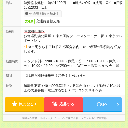
無資格未経験：時給1400円～ ■週払いOK ■扶養内OK ■日収
給与
1万1200円以上
交通費別途支給あり
交通費全額支給
交通費
東京都江東区
勤務地
お台場海浜公園駅
/
東京国際クルーズターミナル駅
/
東京テレ
ポート駅
/
…
≪自宅からドアtoドアで30分以内！≫ご希望の勤務地を紹介
します。
～シフト例～ 9:00～18:00（休憩60分） 7:00～16:00（休憩60
勤務時間
分） 10:00～19:00（休憩60分） ※Wワーク希望の方へ 今ご覧の
お仕事で希望する勤務時間と、もう1つのお仕事の勤務時間の合
計が 週40時間を超えなければOKです。
【現在も積極採用中！急募！】■2カ月～
期間
履歴書不要
/
40～50代活躍中
/
服装自由
/
シフト勤務
/
10名以
特徴
上の大量募集
/
電話対応なし
/
パソコンスキル不要
気になる！
応募する
詳細へ
掲載元企業名
日研トータルソーシング株式会社 メディカルケア事業部