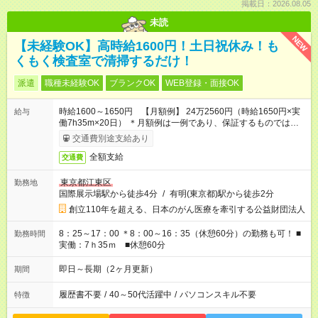
掲載日：2026.08.05
未読
NEW
【未経験OK】高時給1600円！土日祝休み！も
くもく検査室で清掃するだけ！
派遣
職種未経験OK
ブランクOK
WEB登録・面接OK
時給1600～1650円 【月額例】 24万2560円（時給1650円×実
給与
働7h35m×20日） ＊月額例は一例であり、保証するものではあ
りません。
交通費別途支給あり
全額支給
交通費
東京都江東区
勤務地
国際展示場駅から徒歩4分
/
有明(東京都)駅から徒歩2分
創立110年を超える、日本のがん医療を牽引する公益財団法人
8：25～17：00 ＊8：00～16：35（休憩60分）の勤務も可！ ■
勤務時間
実働：7ｈ35ｍ ■休憩60分
即日～長期（2ヶ月更新）
期間
履歴書不要
/
40～50代活躍中
/
パソコンスキル不要
特徴