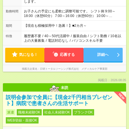
します。
お子さんの予定にも柔軟に調整可能です。 シフト例 9:00～
勤務時間
18:00（休憩60分） 7:00～16:00（休憩60分） 10:00～
19:00（休憩60分） ※Wワーク希望の方へ 今ご覧のお仕事で希
望する勤務時間と、もう1つのお仕事の勤務時間の合計が 週40
【現在も積極採用中！急募！】■2カ月～
期間
時間を超えなければOKです。
履歴書不要
/
40～50代活躍中
/
服装自由
/
シフト勤務
/
10名以
特徴
上の大量募集
/
電話対応なし
/
パソコンスキル不要
気になる！
応募する
詳細へ
掲載元企業名
日研トータルソーシング株式会社 メディカルケア事業部
掲載日：2026.08.05
未読
NEW
説明会参加で全員に【現金2千円相当プレゼン
ト】病院で患者さんの生活サポート
派遣
職種未経験OK
社会人未経験OK
ブランクOK
WEB登録・面接OK