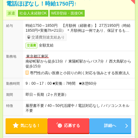
電話ほぼなし！時給1750円↑
派遣
社会人未経験OK
WEB登録・面接OK
時給1750～1850円 【月額例（経験者）】 27万1950円（時給
給与
1850円×実働7h×21日） ＊月額例は一例であり、保証するもの
ではありません。
交通費別途支給あり
全額支給
交通費
東京都江東区
勤務地
南砂町駅から徒歩13分
/
東陽町駅からバス7分
/
西大島駅から
徒歩15分
専門性の高い医療と小回りの利く対応を強みとする医療法人
9：00～17：00 ■実働：7時間 ■休憩60分
勤務時間
即日～長期（2ヶ月更新）
期間
履歴書不要
/
40～50代活躍中
/
電話対応なし
/
パソコンスキル
特徴
不要
気になる！
応募する
詳細へ