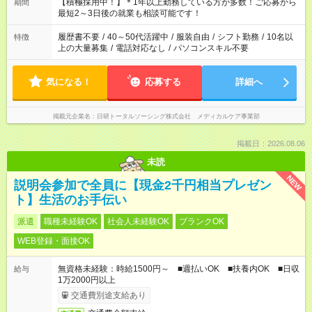
はプライベートの時間にしたい」 など、ご希望を教えてくださ
【積極採用中！】＊1年以上勤務している方が多数！ご応募から
期間
いね。 ※Wワーク希望の方へ 今ご覧のお仕事で希望する勤務時
最短2～3日後の就業も相談可能です！
間と、もう1つのお仕事の勤務時間。 合計で週40時間を超える
場合は応募できません。
履歴書不要
/
40～50代活躍中
/
服装自由
/
シフト勤務
/
10名以
特徴
上の大量募集
/
電話対応なし
/
パソコンスキル不要
気になる！
応募する
詳細へ
掲載元企業名
日研トータルソーシング株式会社 メディカルケア事業部
掲載日：2026.08.06
未読
NEW
説明会参加で全員に【現金2千円相当プレゼン
ト】生活のお手伝い
派遣
職種未経験OK
社会人未経験OK
ブランクOK
WEB登録・面接OK
無資格未経験：時給1500円～ ■週払いOK ■扶養内OK ■日収
給与
1万2000円以上
交通費別途支給あり