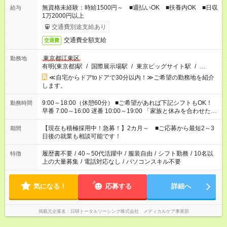
無資格未経験：時給1500円～ ■週払いOK ■扶養内OK ■日収
給与
1万2000円以上
交通費別途支給あり
交通費全額支給
交通費
東京都江東区
勤務地
有明(東京都)駅
/
国際展示場駅
/
東京ビッグサイト駅
/
…
≪自宅からドアtoドアで30分以内！≫ご希望の勤務地を紹介
します。
9:00～18:00（休憩60分） ■ご希望があれば下記シフトもOK！
勤務時間
早番 7:00～16:00 遅番 10:00～19:00 「家族と休みを合わせた
い」 「余裕を持って夕飯の準備がしたい」 「できれば残業はし
たくない」 など、ご希望を教えてくださいね。 ※Wワーク希望
【現在も積極採用中！急募！】2カ月～ ■ご応募から最短2～3
期間
の方へ 今ご覧のお仕事で希望する勤務時間と、もう1つのお仕事
日後の就業も相談可能です！
の勤務時間。 合計で週40時間を超える場合は応募できません。
履歴書不要
/
40～50代活躍中
/
服装自由
/
シフト勤務
/
10名以
特徴
上の大量募集
/
電話対応なし
/
パソコンスキル不要
気になる！
応募する
詳細へ
掲載元企業名
日研トータルソーシング株式会社 メディカルケア事業部