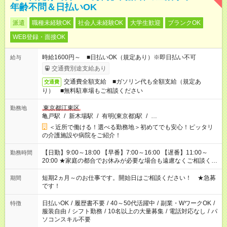
年齢不問＆日払いOK
派遣
職種未経験OK
社会人未経験OK
大学生歓迎
ブランクOK
WEB登録・面接OK
時給1600円～ ■日払いOK（規定あり）※即日払い不可
給与
交通費別途支給あり
交通費全額支給 ■ガソリン代も全額支給（規定あ
交通費
り） ■無料駐車場もご相談ください
東京都江東区
勤務地
亀戸駅
/
新木場駅
/
有明(東京都)駅
/
…
＜近所で働ける！選べる勤務地＞初めてでも安心！ピッタリ
の介護施設や病院をご紹介！
【日勤】9:00～18:00 【早番】7:00～16:00 【遅番】11:00～
勤務時間
20:00 ★家庭の都合でお休みが必要な場合も遠慮なくご相談くだ
さい。
短期2ヵ月～のお仕事です。開始日はご相談ください！ ★急募
期間
です！
日払いOK
/
履歴書不要
/
40～50代活躍中
/
副業・WワークOK
/
特徴
服装自由
/
シフト勤務
/
10名以上の大量募集
/
電話対応なし
/
パ
ソコンスキル不要