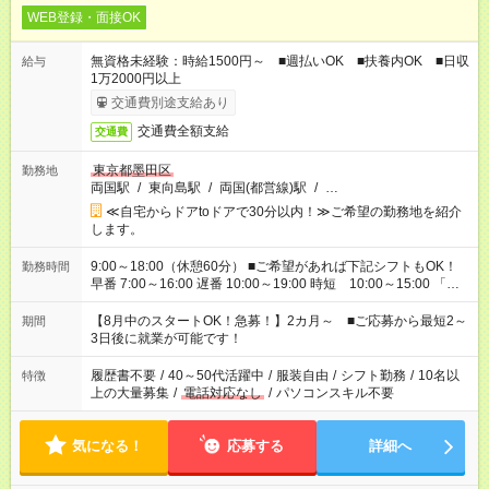
WEB登録・面接OK
無資格未経験：時給1500円～ ■週払いOK ■扶養内OK ■日収
給与
1万2000円以上
交通費別途支給あり
交通費全額支給
交通費
東京都墨田区
勤務地
両国駅
/
東向島駅
/
両国(都営線)駅
/
…
≪自宅からドアtoドアで30分以内！≫ご希望の勤務地を紹介
します。
9:00～18:00（休憩60分） ■ご希望があれば下記シフトもOK！
勤務時間
早番 7:00～16:00 遅番 10:00～19:00 時短 10:00～15:00 「家
族と休みを合わせたい」 「余裕を持って夕飯の準備がしたい」
「できれば残業はしたくない」 など、ご希望を教えてください
【8月中のスタートOK！急募！】2カ月～ ■ご応募から最短2～
期間
ね。 ※Wワーク希望の方へ 今ご覧のお仕事で希望する勤務時間
3日後に就業が可能です！
と、もう1つのお仕事の勤務時間。 合計で週40時間を超える場
合は応募できません。
履歴書不要
/
40～50代活躍中
/
服装自由
/
シフト勤務
/
10名以
特徴
上の大量募集
/
電話対応なし
/
パソコンスキル不要
気になる！
応募する
詳細へ