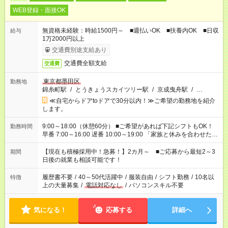
WEB登録・面接OK
無資格未経験：時給1500円～ ■週払いOK ■扶養内OK ■日収
給与
1万2000円以上
交通費別途支給あり
交通費全額支給
交通費
東京都墨田区
勤務地
錦糸町駅
/
とうきょうスカイツリー駅
/
京成曳舟駅
/
…
≪自宅からドアtoドアで30分以内！≫ご希望の勤務地を紹介
します。
9:00～18:00（休憩60分） ■ご希望があれば下記シフトもOK！
勤務時間
早番 7:00～16:00 遅番 10:00～19:00 「家族と休みを合わせた
い」 「余裕を持って夕飯の準備がしたい」 「できれば残業はし
たくない」 など、ご希望を教えてくださいね。 ※Wワーク希望
【現在も積極採用中！急募！】2カ月～ ■ご応募から最短2～3
期間
の方へ 今ご覧のお仕事で希望する勤務時間と、もう1つのお仕事
日後の就業も相談可能です！
の勤務時間。 合計で週40時間を超える場合は応募できません。
履歴書不要
/
40～50代活躍中
/
服装自由
/
シフト勤務
/
10名以
特徴
上の大量募集
/
電話対応なし
/
パソコンスキル不要
気になる！
応募する
詳細へ