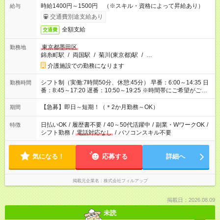
時給1400円～1500円 （※スキル・資格によって昇給あり）
給与
交通費別途支給あり
全額支給
交通費
東京都墨田区
勤務地
錦糸町駅
/
両国駅
/
菊川(東京都)駅
/
…
介護施設での勤務になります
シフト制（実働:7時間50分、休憩:45分） 早番：6:00～14:35 日
勤務時間
番：8:45～17:20 遅番：10:50～19:25 ※時間帯にご希望がござ
いましたらお気軽にご相談ください。
【急募】即日～短期！（＊2か月勤務～OK）
期間
日払いOK
/
履歴書不要
/
40～50代活躍中
/
副業・WワークOK
/
特徴
シフト勤務
/
電話対応なし
/
パソコンスキル不要
気になる！
応募する
詳細へ
掲載元企業名
株式会社フィルアップ
掲載日：2026.08.09
未読