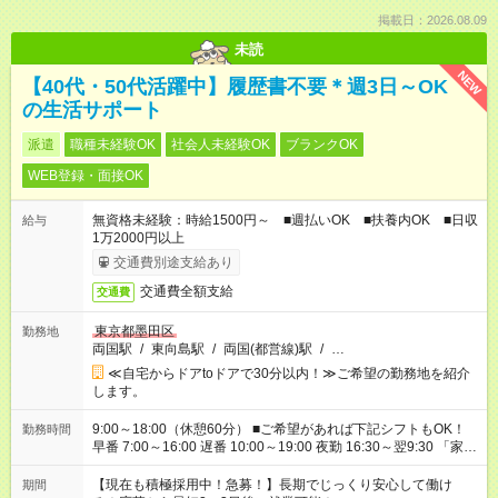
掲載日：2026.08.09
未読
NEW
【40代・50代活躍中】履歴書不要＊週3日～OK
の生活サポート
派遣
職種未経験OK
社会人未経験OK
ブランクOK
WEB登録・面接OK
無資格未経験：時給1500円～ ■週払いOK ■扶養内OK ■日収
給与
1万2000円以上
交通費別途支給あり
交通費全額支給
交通費
東京都墨田区
勤務地
両国駅
/
東向島駅
/
両国(都営線)駅
/
…
≪自宅からドアtoドアで30分以内！≫ご希望の勤務地を紹介
します。
9:00～18:00（休憩60分） ■ご希望があれば下記シフトもOK！
勤務時間
早番 7:00～16:00 遅番 10:00～19:00 夜勤 16:30～翌9:30 「家族
と休みを合わせたい」 「余裕を持って夕飯の準備がしたい」
「できれば残業はしたくない」 など、ご希望を教えてください
【現在も積極採用中！急募！】長期でじっくり安心して働け
期間