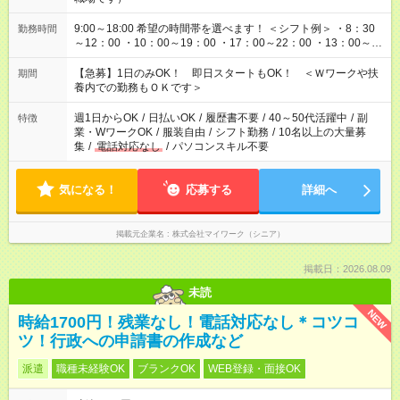
9:00～18:00 希望の時間帯を選べます！ ＜シフト例＞ ・8：30
勤務時間
～12：00 ・10：00～19：00 ・17：00～22：00 ・13：00～
22：00 ・22：00～翌6：00 など
【急募】1日のみOK！ 即日スタートもOK！ ＜Ｗワークや扶
期間
養内での勤務もＯＫです＞
週1日からOK
/
日払いOK
/
履歴書不要
/
40～50代活躍中
/
副
特徴
業・WワークOK
/
服装自由
/
シフト勤務
/
10名以上の大量募
集
/
電話対応なし
/
パソコンスキル不要
気になる！
応募する
詳細へ
掲載元企業名
株式会社マイワーク（シニア）
掲載日：2026.08.09
未読
NEW
時給1700円！残業なし！電話対応なし＊コツコ
ツ！行政への申請書の作成など
派遣
職種未経験OK
ブランクOK
WEB登録・面接OK