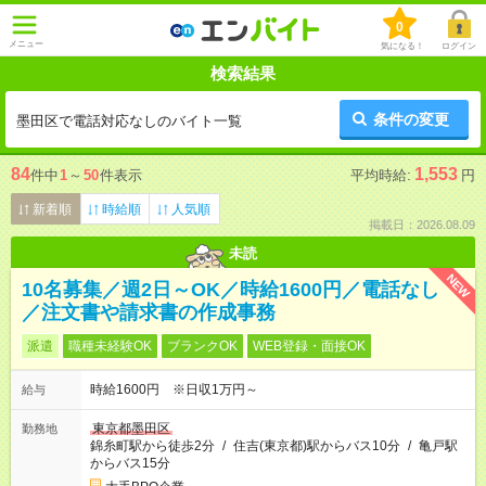
0
メニュー
気になる！
ログイン
検索結果
条件の変更
墨田区で電話対応なしのバイト一覧
84
1,553
件中
1
～
50
件表示
平均時給:
円
新着順
時給順
人気順
掲載日：2026.08.09
未読
NEW
10名募集／週2日～OK／時給1600円／電話なし
／注文書や請求書の作成事務
派遣
職種未経験OK
ブランクOK
WEB登録・面接OK
時給1600円 ※日収1万円～
給与
東京都墨田区
勤務地
錦糸町駅から徒歩2分
/
住吉(東京都)駅からバス10分
/
亀戸駅
からバス15分