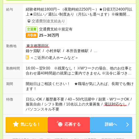
経験者時給1800円～（夜勤時給2250円～）★日収3万2400円以
給与
上★日払い／週払い制度あり（月払いも選べます）※稼働開始時
は手続き完了次第のお支払いとなります。
交通費別途支給あり
交通費支給※規定有
交通費
25～30万円
月収例
東京都墨田区
勤務地
鐘ケ淵駅
/
小村井駅
/
本所吾妻橋駅
/
…
＜ご近所の老人ホームなど＞
16:00～翌9:00 ※残業なし！ ※Wワークの場合、他のお仕事と
勤務時間
合わせ週40時間超の就業はご案内できません ※法令に基づき、
週20時間以上勤務は社会保険への加入対象となります ※労働者
派遣法（日雇い派遣の原則禁止）により、短時間・短期間の就
開始日はご相談ください！ ★職場が気に入れば、長期でも働け
期間
業はご案内が難しい場合があります
ます！
日払いOK
/
履歴書不要
/
40～50代活躍中
/
副業・WワークOK
/
特徴
服装自由
/
シフト勤務
/
10名以上の大量募集
/
電話対応なし
/
パソコンスキル不要
気になる！
応募する
詳細へ