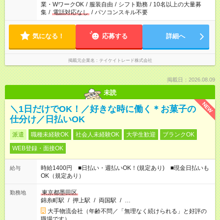
業・WワークOK
/
服装自由
/
シフト勤務
/
10名以上の大量募
集
/
電話対応なし
/
パソコンスキル不要
気になる！
応募する
詳細へ
掲載元企業名
テイケイトレード株式会社
掲載日：2026.08.09
未読
NEW
＼1日だけでOK！／好きな時に働く＊お菓子の
仕分け／日払いOK
派遣
職種未経験OK
社会人未経験OK
大学生歓迎
ブランクOK
WEB登録・面接OK
時給1400円 ■日払い・週払いOK！(規定あり) ■現金日払いも
給与
OK（規定あり）
東京都墨田区
勤務地
錦糸町駅
/
押上駅
/
両国駅
/
…
大手物流会社（年齢不問／「無理なく続けられる」と好評の
職場です）