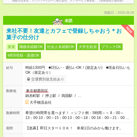
掲載元企業名
マンパワーグループ株式会社 ケアサービス事業部 （医療福祉介護関連）
掲載日：2026.08.09
未読
NEW
来社不要！友達とカフェで登録しちゃおう＊お
菓子の仕分け
派遣
職種未経験OK
社会人未経験OK
大学生歓迎
ブランクOK
WEB登録・面接OK
時給1300円 ■日払い・週払いOK！(規定あり) ■現金日払いも
給与
OK（規定あり）
交通費別途支給あり
東京都墨田区
勤務地
錦糸町駅
/
押上駅
/
両国駅
/
…
大手物流会社
希望の時間帯を選べます！ ＜シフト例：5時間～＞ 8：00～
勤務時間
13：00 10：00～15：00 13：00～18：00 16：00～21：00 ＜
シフト例：8時間～＞ ・10：00～19：00 ・13：00～22：00 ・
22：00～翌6：00 など！是非ご希望をお聞かせください！
【急募】即日スタートＯＫ！ 単発1日のみから働けます。
期間