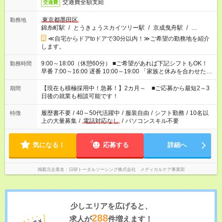
交通費全額支給
交通費
東京都墨田区
勤務地
錦糸町駅
/
とうきょうスカイツリー駅
/
京成曳舟駅
/
…
≪自宅からドアtoドアで30分以内！≫ご希望の勤務地を紹介
します。
9:00～18:00（休憩60分） ■ご希望があれば下記シフトもOK！
勤務時間
早番 7:00～16:00 遅番 10:00～19:00 「家族と休みを合わせた
い」 「余裕を持って夕飯の準備がしたい」 「できれば残業はし
たくない」 など、ご希望を教えてくださいね。 ※Wワーク希望
【現在も積極採用中！急募！】2カ月～ ■ご応募から最短2～3
期間
の方へ 今ご覧のお仕事で希望する勤務時間と、もう1つのお仕事
日後の就業も相談可能です！
の勤務時間。 合計で週40時間を超える場合は応募できません。
履歴書不要
/
40～50代活躍中
/
服装自由
/
シフト勤務
/
10名以
特徴
上の大量募集
/
電話対応なし
/
パソコンスキル不要
気になる！
応募する
詳細へ
掲載元企業名
日研トータルソーシング株式会社 メディカルケア事業部
少しエリアを広げると、
288
求人が
件増えます！