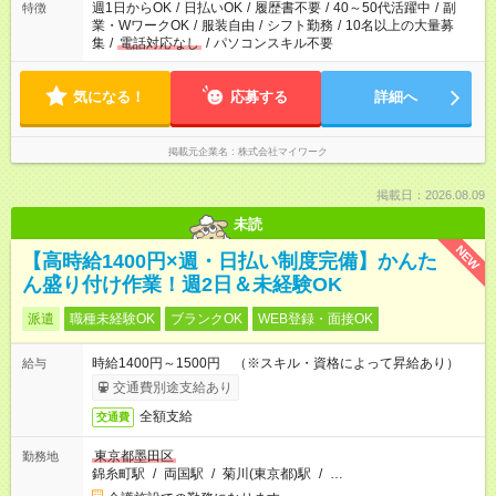
週1日からOK
/
日払いOK
/
履歴書不要
/
40～50代活躍中
/
副
特徴
業・WワークOK
/
服装自由
/
シフト勤務
/
10名以上の大量募
集
/
電話対応なし
/
パソコンスキル不要
気になる！
応募する
詳細へ
掲載元企業名
株式会社マイワーク
掲載日：2026.08.09
未読
NEW
【高時給1400円×週・日払い制度完備】かんた
ん盛り付け作業！週2日＆未経験OK
派遣
職種未経験OK
ブランクOK
WEB登録・面接OK
時給1400円～1500円 （※スキル・資格によって昇給あり）
給与
交通費別途支給あり
全額支給
交通費
東京都墨田区
勤務地
錦糸町駅
/
両国駅
/
菊川(東京都)駅
/
…