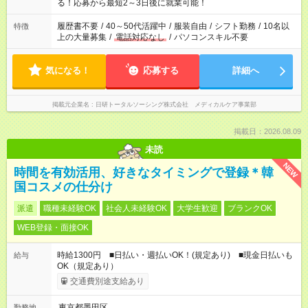
ね。 ※Wワーク希望の方へ 今ご覧のお仕事で希望する勤務時間
る！応募から最短2～3日後に就業可能！
と、もう1つのお仕事の勤務時間が 合計で週40時間を超える場
合は応募できません。
履歴書不要
/
40～50代活躍中
/
服装自由
/
シフト勤務
/
10名以
特徴
上の大量募集
/
電話対応なし
/
パソコンスキル不要
気になる！
応募する
詳細へ
掲載元企業名
日研トータルソーシング株式会社 メディカルケア事業部
掲載日：2026.08.09
未読
NEW
時間を有効活用、好きなタイミングで登録＊韓
国コスメの仕分け
派遣
職種未経験OK
社会人未経験OK
大学生歓迎
ブランクOK
WEB登録・面接OK
時給1300円 ■日払い・週払いOK！(規定あり) ■現金日払いも
給与
OK（規定あり）
交通費別途支給あり
東京都墨田区
勤務地