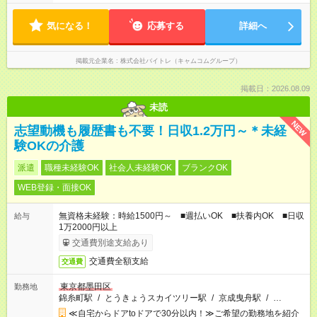
気になる！
応募する
詳細へ
掲載元企業名
株式会社バイトレ（キャムコムグループ）
掲載日：2026.08.09
未読
NEW
志望動機も履歴書も不要！日収1.2万円～＊未経
験OKの介護
派遣
職種未経験OK
社会人未経験OK
ブランクOK
WEB登録・面接OK
無資格未経験：時給1500円～ ■週払いOK ■扶養内OK ■日収
給与
1万2000円以上
交通費別途支給あり
交通費全額支給
交通費
東京都墨田区
勤務地
錦糸町駅
/
とうきょうスカイツリー駅
/
京成曳舟駅
/
…
≪自宅からドアtoドアで30分以内！≫ご希望の勤務地を紹介