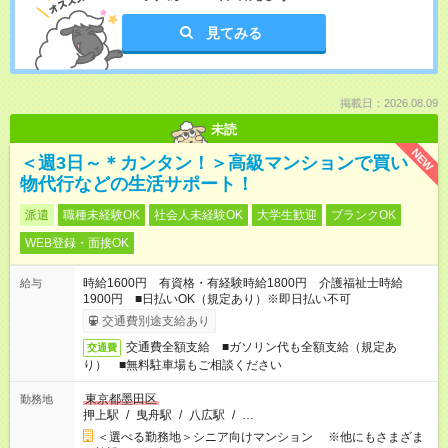
見てみる
掲載日：2026.08.09
未読
NEW
＜週3日～＊カンタン！＞高級マンションで買い
物代行などの生活サポート！
派遣
職種未経験OK
社会人未経験OK
大学生歓迎
ブランクOK
WEB登録・面接OK
時給1600円 有資格・有経験時給1800円 介護福祉士時給
給与
1900円 ■日払いOK（規定あり）※即日払い不可
交通費別途支給あり
交通費全額支給 ■ガソリン代も全額支給（規定あ
交通費
り） ■無料駐車場もご相談ください
東京都墨田区
勤務地
押上駅
/
曳舟駅
/
八広駅
/
…
＜選べる勤務地＞シニア向けマンション ※他にもさまざま