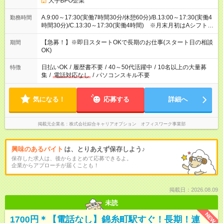
大手BPO企業
A.9:00～17:30(実働7時間30分/休憩60分)/B.13:00～17:30(実働4
勤務時間
時間30分)/C.13:30～17:30(実働4時間) ※月末月初はAシフト、
月中はB.Cシフトが多めになります。(月80時間以内での勤務と
なります。)
【急募！】※即日スタートOKで長期のお仕事(スタート日の相談
期間
OK)
日払いOK
/
履歴書不要
/
40～50代活躍中
/
10名以上の大量募
特徴
集
/
電話対応なし
/
パソコンスキル不要
気になる！
応募する
詳細へ
掲載元企業名
株式会社綜合キャリアオプション オフィスワーク事業部
興味のあるバイト
は、とりあえず保存しよう♪
保存した求人は、後からまとめて応募できるよ。
企業からアプローチが届くことも！
掲載日：2026.08.09
未読
NEW
1700円＊【電話なし】錦糸町駅すぐ！長期！連