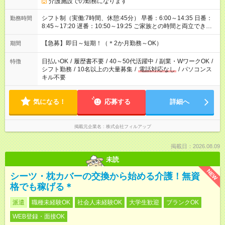
介護施設での勤務になります
シフト制（実働:7時間、休憩:45分） 早番：6:00～14:35 日番：
勤務時間
8:45～17:20 遅番：10:50～19:25 ご家族との時間と両立できま
す！ ※時間帯にご希望がございましたらお気軽にご相談くださ
い。
【急募】即日～短期！（＊2か月勤務～OK）
期間
日払いOK
/
履歴書不要
/
40～50代活躍中
/
副業・WワークOK
/
特徴
シフト勤務
/
10名以上の大量募集
/
電話対応なし
/
パソコンス
キル不要
気になる！
応募する
詳細へ
掲載元企業名
株式会社フィルアップ
掲載日：2026.08.09
未読
NEW
シーツ・枕カバーの交換から始める介護！無資
格でも稼げる＊
派遣
職種未経験OK
社会人未経験OK
大学生歓迎
ブランクOK
WEB登録・面接OK