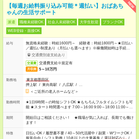
NEW
【毎週お給料振り込み可能＊週払い】おばあち
ゃんの生活サポート
派遣
職種未経験OK
社会人未経験OK
大学生歓迎
ブランクOK
WEB登録・面接OK
無資格未経験：時給1600円～ 経験者：時給1800円～★日払い
給与
／週払い制度あり（月払いも選べます）※稼働開始時は手続き完
了次第のお支払いとなります。
交通費別途支給あり
交通費支給※規定有
交通費
5～10万円
月収例
東京都墨田区
勤務地
押上駅
/
東向島駅
/
八広駅
/
…
＜ご近所の老人ホームなど＞
★1日6時間～の時短シフトOK ★もちろんフルタイムシフトも可
勤務時間
能 ★スタート時間選べます 7:00～16:00 9:00～18:00 11:00～
20:00 など 残業なし！ ※Wワークの場合、他のお仕事と合わせ
週40時間超の就業はご案内できません ※法令に基づき、週20時
開始日はご相談ください！ ★職場が気に入れば、長期でも働け
期間
間以上勤務は社会保険への加入対象となります ※労働者派遣法
ます！
（日雇い派遣の原則禁止）により、短時間・短期間の就業はご
案内が難しい場合があります
日払いOK
/
履歴書不要
/
40～50代活躍中
/
副業・WワークOK
/
特徴
服装自由
/
シフト勤務
/
10名以上の大量募集
/
電話対応なし
/