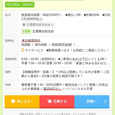
WEB登録・面接OK
無資格未経験：時給1500円～ ■週払いOK ■扶養内OK ■日収
給与
1万2000円以上
交通費別途支給あり
交通費全額支給
交通費
東京都墨田区
勤務地
両国駅
/
東向島駅
/
両国(都営線)駅
/
…
デイサービス ■勤務地選べます！お気軽にご相談ください！
9:00～18:00（休憩60分） ■ご希望があれば下記シフトもOK！
勤務時間
早番 7:00～16:00 遅番 10:00～19:00 「家族と休みを合わせた
い」 「余裕を持って夕飯の準備がしたい」 「できれば残業はし
たくない」 など、ご希望を教えてくださいね。 ※Wワーク希望
【積極採用中！急募！】＊1年以上勤務している方が多数！ご応
期間
の方へ 今ご覧のお仕事で希望する勤務時間と、もう1つのお仕事
募から最短2～3日後の就業も相談可能です！
の勤務時間。 合計で週40時間を超える場合は応募できません。
履歴書不要
/
40～50代活躍中
/
服装自由
/
シフト勤務
/
10名以
特徴
上の大量募集
/
電話対応なし
/
パソコンスキル不要
気になる！
応募する
詳細へ
掲載元企業名
日研トータルソーシング株式会社 メディカルケア事業部