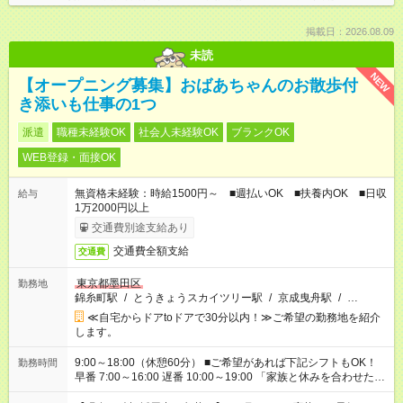
掲載日：2026.08.09
未読
NEW
【オープニング募集】おばあちゃんのお散歩付
き添いも仕事の1つ
派遣
職種未経験OK
社会人未経験OK
ブランクOK
WEB登録・面接OK
無資格未経験：時給1500円～ ■週払いOK ■扶養内OK ■日収
給与
1万2000円以上
交通費別途支給あり
交通費全額支給
交通費
東京都墨田区
勤務地
錦糸町駅
/
とうきょうスカイツリー駅
/
京成曳舟駅
/
…
≪自宅からドアtoドアで30分以内！≫ご希望の勤務地を紹介
します。
9:00～18:00（休憩60分） ■ご希望があれば下記シフトもOK！
勤務時間
早番 7:00～16:00 遅番 10:00～19:00 「家族と休みを合わせた
い」 「余裕を持って夕飯の準備がしたい」 「できれば残業はし