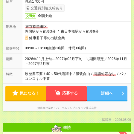
時給1700円
給与
交通費別途支給あり
全額支給
交通費
東京都墨田区
勤務地
両国駅から徒歩3分
/
東日本橋駅から徒歩9分
健康冊子等の出版企業
09:00～18:00(実働8時間 休憩1時間)
勤務時間
2026年11月上旬～2027年02月下旬 ＼期間限定／2026年11月
期間
～2027年2月末
履歴書不要
/
40～50代活躍中
/
服装自由
/
電話対応なし
/
パソ
特徴
コンスキル不要
気になる！
応募する
詳細へ
掲載元企業名
パーソルテンプスタッフ株式会社
掲載日：2026.08.09
未読