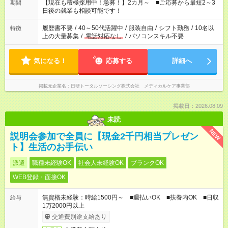
たくない」 など、ご希望を教えてくださいね。 ※Wワーク希望
【現在も積極採用中！急募！】2カ月～ ■ご応募から最短2～3
期間
の方へ 今ご覧のお仕事で希望する勤務時間と、もう1つのお仕事
日後の就業も相談可能です！
の勤務時間。 合計で週40時間を超える場合は応募できません。
履歴書不要
/
40～50代活躍中
/
服装自由
/
シフト勤務
/
10名以
特徴
上の大量募集
/
電話対応なし
/
パソコンスキル不要
気になる！
応募する
詳細へ
掲載元企業名
日研トータルソーシング株式会社 メディカルケア事業部
掲載日：2026.08.09
未読
NEW
説明会参加で全員に【現金2千円相当プレゼン
ト】生活のお手伝い
派遣
職種未経験OK
社会人未経験OK
ブランクOK
WEB登録・面接OK
無資格未経験：時給1500円～ ■週払いOK ■扶養内OK ■日収
給与
1万2000円以上
交通費別途支給あり