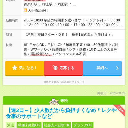
錦糸町駅
/
押上駅
/
両国駅
/
…
大手物流会社
9:00～18:00 希望の時間帯を選べます！ ＜シフト例＞ ・8：30
勤務時間
～12：00 ・10：00～19：00 ・17：00～22：00 ・13：00～
22：00 ・22：00～翌6：00 など
【急募】即日スタートＯＫ！ 単発1日のみから働けます。
期間
週1日からOK
/
日払いOK
/
履歴書不要
/
40～50代活躍中
/
副
特徴
業・WワークOK
/
服装自由
/
シフト勤務
/
10名以上の大量募
集
/
電話対応なし
/
パソコンスキル不要
気になる！
応募する
詳細へ
掲載元企業名
株式会社マイワーク
掲載日：2026.08.09
未読
NEW
【週3日～】少人数だから負担すくなめ＊レクや
食事のサポートなど
派遣
職種未経験OK
社会人未経験OK
ブランクOK