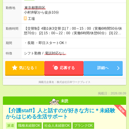
東京都墨田区
勤務地
小村井駅から徒歩10分
工場
【交替制】4勤1休3交替 [1] 7：00～15：00（実働6時間50分/休
勤務時間
憩70分） [2] 15：00～22：00（実働6時間/休憩60分） [3] 22：
00～翌7：00（実働7時間40分/休憩80分） ※勤務は[3][3][3][3]休
休[2][2][2][2]休[1][1][1][1]休[3][3][3][3]・・のパターンです。
・長期 ・即日スタートOK！
期間
シフト勤務
/
電話対応なし
特徴
気になる！
応募する
詳細へ
掲載元企業名
株式会社日本ワークプレイス
掲載日：2026.08.09
未読
NEW
【介護staff】人と話すのが好きな方に＊未経験
からはじめる生活サポート
派遣
職種未経験OK
社会人未経験OK
ブランクOK