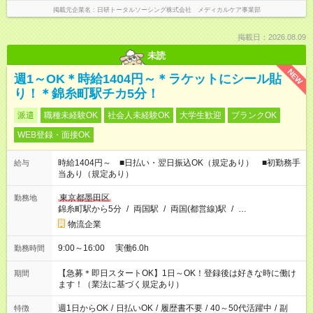
掲載元企業名
日研トータルソーシング株式会社 メディカルケア事業部
掲載日：2026.08.09
未読
NEW
週1～OK＊時給1404円～＊ラケットにシール貼
り！＊錦糸町駅チカ5分！
派遣
職種未経験OK
社会人未経験OK
大学生歓迎
ブランクOK
WEB登録・面接OK
時給1404円～ ■日払い・翌日振込OK（規定あり） ■初勤務手
給与
当あり（規定あり）
東京都墨田区
勤務地
錦糸町駅から5分
/
両国駅
/
両国(都営線)駅
/
…
物流企業
9:00～16:00 実働6.0h
勤務時間
【急募＊即日スタートOK】1日～OK！登録後は好きな時に働け
期間
ます！（業法に基づく規定あり）
週1日からOK
/
日払いOK
/
履歴書不要
/
40～50代活躍中
/
副
特徴