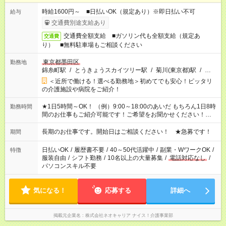
時給1600円～ ■日払いOK（規定あり）※即日払い不可
給与
交通費別途支給あり
交通費全額支給 ■ガソリン代も全額支給（規定あ
交通費
り） ■無料駐車場もご相談ください
東京都墨田区
勤務地
錦糸町駅
/
とうきょうスカイツリー駅
/
菊川(東京都)駅
/
…
＜近所で働ける！選べる勤務地＞初めてでも安心！ピッタリ
の介護施設や病院をご紹介！
★1日5時間～OK！ （例）9:00～18:00のあいだ もちろん1日8時
勤務時間
間のお仕事もご紹介可能です！ご希望をお聞かせください！★家
庭の都合でお休みが必要な場合も遠慮なくご相談ください。 ※
週最低15時間以上の勤務が必要です
長期のお仕事です。開始日はご相談ください！ ★急募です！
期間
日払いOK
/
履歴書不要
/
40～50代活躍中
/
副業・WワークOK
/
特徴
服装自由
/
シフト勤務
/
10名以上の大量募集
/
電話対応なし
/
パソコンスキル不要
気になる！
応募する
詳細へ
掲載元企業名
株式会社ネオキャリア ナイス！介護事業部