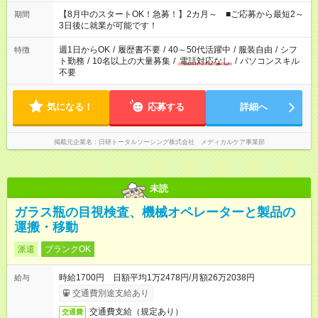
今ご覧のお仕事で希望する勤務時間と、もう1つのお仕事の勤務
時間。 合計で週40時間を超える場合は応募できません。
【8月中のスタートOK！急募！】2カ月～ ■ご応募から最短2～
期間
3日後に就業が可能です！
週1日からOK
/
履歴書不要
/
40～50代活躍中
/
服装自由
/
シフ
特徴
ト勤務
/
10名以上の大量募集
/
電話対応なし
/
パソコンスキル
不要
気になる！
応募する
詳細へ
掲載元企業名
日研トータルソーシング株式会社 メディカルケア事業部
未読
ガラス瓶の目視検査、機械オペレーターと製品の
運搬・移動
派遣
ブランクOK
時給1700円 日額平均1万2478円/月額26万2038円
給与
交通費別途支給あり
交通費支給（規定あり）
交通費