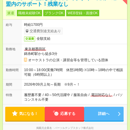
盟内のサポート！残業なし
派遣
職種未経験OK
ブランクOK
WEB登録・面接OK
時給1700円
給与
交通費別途支給あり
全額支給
交通費
東京都墨田区
勤務地
錦糸町駅から徒歩3分
オーケストラの公演・講習会等を管理している団体
10:00～18:00(実働7時間 休憩1時間) ※10時～18時の中で相談
勤務時間
可能（6時間以上）
2026年09月上旬～長期 ※9月～！
期間
履歴書不要
/
40～50代活躍中
/
服装自由
/
電話対応なし
/
パソ
特徴
コンスキル不要
気になる！
応募する
詳細へ
掲載元企業名
パーソルテンプスタッフ株式会社