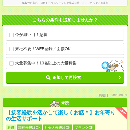
掲載元企業名
日研トータルソーシング株式会社 メディカルケア事業部
こちらの条件も追加しませんか？
今が狙い目！急募
来社不要！WEB登録／面接OK
大量募集中！10名以上の大量募集
追加して再検索！
掲載日：2026.08.09
未読
NEW
【接客経験を活かして楽しくお話＊】お年寄り
の生活サポート
派遣
職種未経験OK
社会人未経験OK
ブランクOK