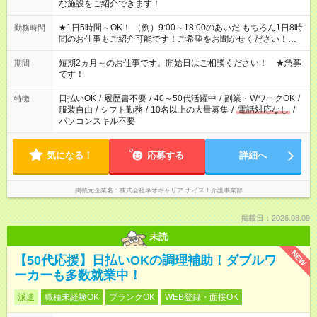
な施設をご紹介できます！
★1日5時間～OK！ （例）9:00～18:00のあいだ もちろん1日8時
勤務時間
間のお仕事もご紹介可能です！ご希望をお聞かせください！★家
庭の都合でお休みが必要な場合も遠慮なくご相談ください。 ※
週最低15時間以上の勤務が必要です
短期2ヵ月～のお仕事です。開始日はご相談ください！ ★急募
期間
です！
日払いOK
/
履歴書不要
/
40～50代活躍中
/
副業・WワークOK
/
特徴
服装自由
/
シフト勤務
/
10名以上の大量募集
/
電話対応なし
/
パソコンスキル不要
気になる！
応募する
詳細へ
掲載元企業名
株式会社ネオキャリア ナイス！介護事業部
掲載日：2026.08.09
未読
NEW
【50代応援】日払いOKの調理補助！ダブルワ
ーカーも多数就業中！
派遣
職種未経験OK
ブランクOK
WEB登録・面接OK