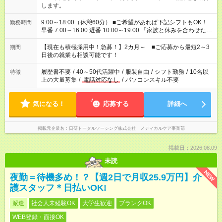
します。
9:00～18:00（休憩60分） ■ご希望があれば下記シフトもOK！
勤務時間
早番 7:00～16:00 遅番 10:00～19:00 「家族と休みを合わせた
い」 「余裕を持って夕飯の準備がしたい」 「できれば残業はし
たくない」 など、ご希望を教えてくださいね。 ※Wワーク希望
【現在も積極採用中！急募！】2カ月～ ■ご応募から最短2～3
期間
の方へ 今ご覧のお仕事で希望する勤務時間と、もう1つのお仕事
日後の就業も相談可能です！
の勤務時間。 合計で週40時間を超える場合は応募できません。
履歴書不要
/
40～50代活躍中
/
服装自由
/
シフト勤務
/
10名以
特徴
上の大量募集
/
電話対応なし
/
パソコンスキル不要
気になる！
応募する
詳細へ
掲載元企業名
日研トータルソーシング株式会社 メディカルケア事業部
掲載日：2026.08.09
未読
NEW
夜勤＝待機多め！？【週2日で月収25.9万円】介
護スタッフ＊日払いOK!
派遣
社会人未経験OK
大学生歓迎
ブランクOK
WEB登録・面接OK