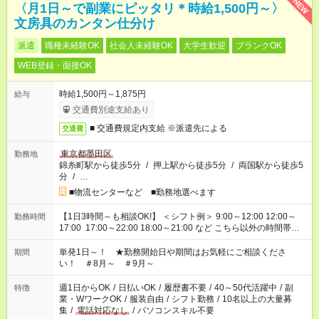
NEW
〈月1日～で副業にピッタリ＊時給1,500円～〉
文房具のカンタン仕分け
派遣
職種未経験OK
社会人未経験OK
大学生歓迎
ブランクOK
WEB登録・面接OK
時給1,500円～1,875円
給与
交通費別途支給あり
■ 交通費規定内支給 ※派遣先による
交通費
東京都墨田区
勤務地
錦糸町駅から徒歩5分
/
押上駅から徒歩5分
/
両国駅から徒歩5
分
/
…
■物流センターなど ■勤務地選べます
【1日3時間～も相談OK!】 ＜シフト例＞ 9:00～12:00 12:00～
勤務時間
17:00 17:00～22:00 18:00～21:00 など こちら以外の時間帯も
お気軽にご相談ください！
単発1日～！ ★勤務開始日や期間はお気軽にご相談くださ
期間
い！ ＃8月～ ＃9月～
週1日からOK
/
日払いOK
/
履歴書不要
/
40～50代活躍中
/
副
特徴
業・WワークOK
/
服装自由
/
シフト勤務
/
10名以上の大量募
集
/
電話対応なし
/
パソコンスキル不要