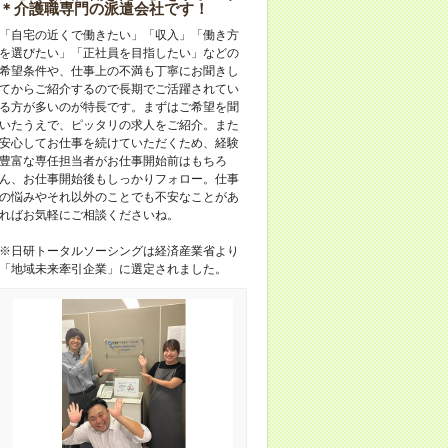
＊介護職専門の派遣会社です！
「自宅の近くで働きたい」「収入」「働き方
を選びたい」「正社員を目指したい」などの
希望条件や、仕事上の不満も丁寧にお聞きし
てからご紹介するので長期でご活躍されてい
る方が多いのが特長です。まずはご希望を聞
いたうえで、ピッタリの求人をご紹介。また
安心してお仕事を続けていただくため、経験
豊富な専任担当者がお仕事開始前はもちろ
ん、お仕事開始後もしっかりフォロー。仕事
の悩みやそれ以外のことでも不安なことがあ
ればお気軽にご相談くださいね。
※日研トータルソーシングは経済産業省より
「地域未来牽引企業」に選定されました。