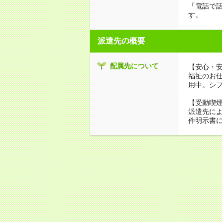
「電話で
す。
派遣先の概要
配属先について
【安心・
福祉のお
用中。シ
【受動喫
派遣先に
件明示書