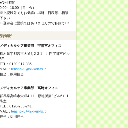
■受付時間
9:00～18:00（月～金）
※上記以外でもお気軽に場所・日程等ご相談
下さい
※登録会は面接ではありませんので私服でOK
登録場所
メディカルケア事業部 宇都宮オフィス
栃木県宇都宮市大通り2-3-1 井門宇都宮ビル
5F
TEL：0120-917-385
MAIL：
tenshoku@nikken-ts.jp
担当：採用担当
メディカルケア事業部 高崎オフィス
群馬県高崎市栄町4-11 原地所第2ビル6Ｆ 1
号室
TEL：0120-935-241
MAIL：
tenshoku@nikken-ts.jp
担当：採用担当