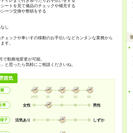
やトイレまで付き添ったりお手伝いをする
クシートを見て備品のチェックや補充する
のシーツ交換や整頓をする
為なし
品チェックや車いすの移動のお手伝いなどカンタンな業務から
します。
月で勤務地変更が可能。
い」と思ったら気軽にご相談くださいね。
雰囲気
層
20代
30
40
50
60
比率
女性
男性
様子
活気あり
しずか