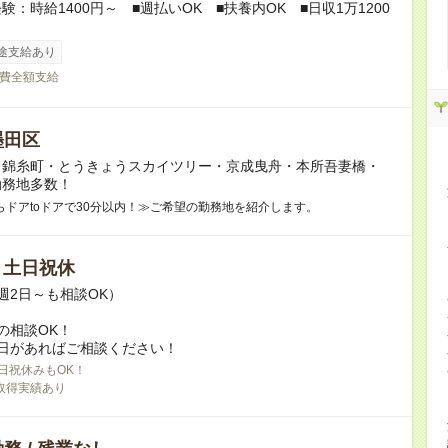
験：時給1400円～ ■週払いOK ■扶養内OK ■日収1万1200
途支給あり
費全額支給
墨田区
】錦糸町・とうきょうスカイツリー・京成曳舟・本所吾妻橋・
勤務地多数！
らドアtoドアで30分以内！≫ご希望の勤務地を紹介します。
/ 土日祝休
週2日～も相談OK）
の相談OK！
日があればご相談ください！
日祝休みもOK！
取得実績あり