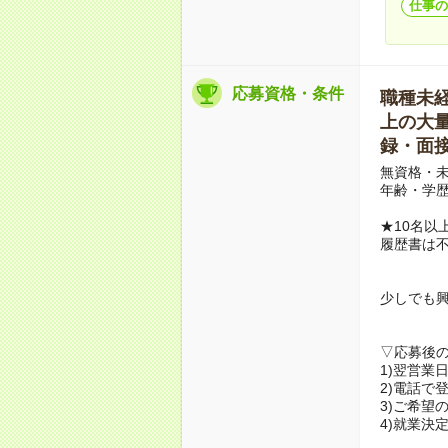
仕事の
応募資格・条件
職種未経験
上の大量募
録・面接
無資格・未
年齢・学歴
★10名以
履歴書は
少しでも
▽応募後
1)翌営業
2)電話で
3)ご希望
4)就業決