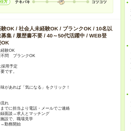
仕方
テキパキ
コツコツ
OK / 社会人未経験OK / ブランクOK / 10名以
集 / 履歴書不要 / 40～50代活躍中 / WEB登
OK
経験OK
不問 ブランクOK
上採用予定
不要です。
興味があれば「気になる」をクリック！
の流れ
日までに担当より電話・メールでご連絡
登録面談→求人とマッチング
の施設で、職場見学
定→勤務開始