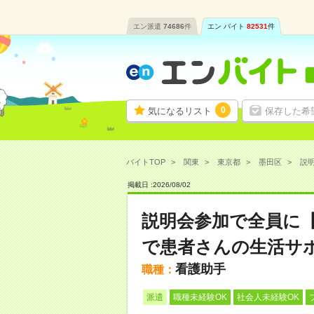
エン派遣
74686
件
エン バイト
82531
件
0
気になるリスト
保存した希
バイトTOP
関東
東京都
墨田区
説明
掲載日 :
2026
/
08
/
02
説明会参加で全員に
で患者さんの生活サ
看護助手
職種：
派遣
職種未経験OK
社会人未経験OK