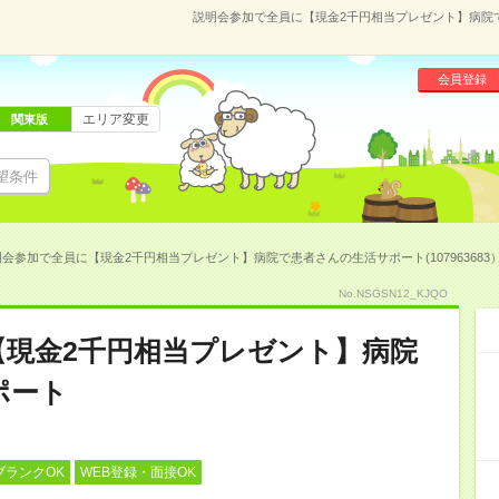
説明会参加で全員に【現金2千円相当プレゼント】病院で患
会員登録
エリア変更
関東版
望条件
会参加で全員に【現金2千円相当プレゼント】病院で患者さんの生活サポート(107963683
No.NSGSN12_KJQO
【現金2千円相当プレゼント】病院
ポート
ブランクOK
WEB登録・面接OK