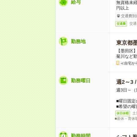
給与
無資格未経
円以上
交通費別
交通
交通費
勤務地
東京都
【墨田区
菊川など
≪自宅か
勤務曜日
週2～3 
週3日～（
■曜日固定
■希望の曜
土
休日休暇
■産休・育休
勤務時間