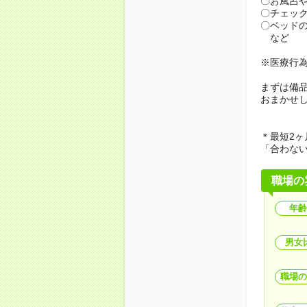
〇お風呂
〇チェッ
〇ベッド
など
※医療行
まずは備
おまかせ
＊最短2ヶ
「合わな
職場の
年齢
男女
職場の