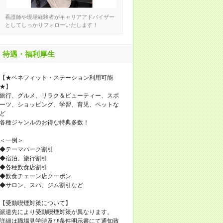
看護師や現場経験者がキャリアアドバイザー
としてしっかりフォローいたします！
待遇・福利厚生
【★ベネフィット・ステーション利用可能
★】
旅行、グルメ、リラク＆ビューティー、スポ
ーツ、ショッピング、学習、育児、ペットな
ど
各種ジャンルのお得な特典多数！
＜一例＞
◆テーマパーク割引
◆宿泊、旅行割引
◆各種飲食店割引
◆飲食チェーン店クーポン
◆サロン、スパ、ジム割引など
【受動喫煙対策について】
派遣先により受動喫煙対策が異なります。
詳細は職場見学時及び条件明示書にて通知致