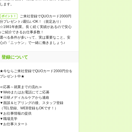
します。
ご来社登録でQUOカード2000円
ポイント！
分プレゼント♪週払いOK！（規定あり）
☆1981年創業。長く続く実績があるので安心
♪ご紹介できるお仕事多数！
選べる条件が多いって、実は重要なこと。安
心の「ニッケン」で一緒に働きましょう♪
登録について
★今ならご来社登録でQUOカード2000円分を
プレゼント中★
≪応募～就業までの流れ≫
▼Webまたはお電話にてご応募
▼日研メディカルケアから連絡
▼面談＆ヒアリングの後、スタッフ登録
（TEL登録、WEB登録もOKです！）
▼お仕事情報の提供
▼職場見学
▼お仕事スタート