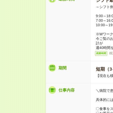
シフト勤
～シフト
9:00～18
7:00～16
10:00～1
※Wワー
今ご覧の
計が
週40時間
残
残業時間
期間
短期（3
【現在も積
仕事内容
＼病院で
具体的に
〇食事を