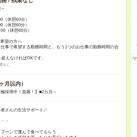
務 / 残業なし
例～
:00（休憩60分）
:00（休憩60分）
9:00（休憩60分）
ク希望の方へ
お仕事で希望する勤務時間と、もう1つのお仕事の勤務時間の合
を超えなければOKです。
業なし
ヶ月以内）
極採用中！急募！】■2カ月～
患者さんの生活サポート／
は・・
スプーンで運んで食べてもらう