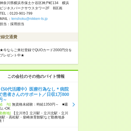
神奈川県横浜市保土ケ谷区神戸町134 横浜
ビジネスパークサウスタワー2F B区画
TEL：0120-901-799
MAIL：
tenshoku@nikken-ts.jp
担当：採用担当
登録交通費
★今ならご来社登録でQUOカード2000円分を
プレゼント中★
この会社のその他のバイト情報
《50代活躍中》医療行為なし＊病院
で患者さんのサポート／日収1万800
円～
[給 与]
無資格未経験：時給1350円～ ■週
払いOK
[勤務地]
【立川市】立川駅・立川北駅・立川
南駅・高松駅・柴崎体育館駅など勤務地多
数！