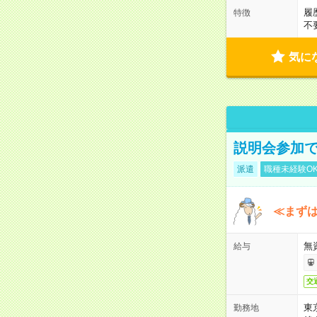
履
特徴
不
気に
説明会参加で
派遣
職種未経験O
≪まずは
無
給与
交
東
勤務地