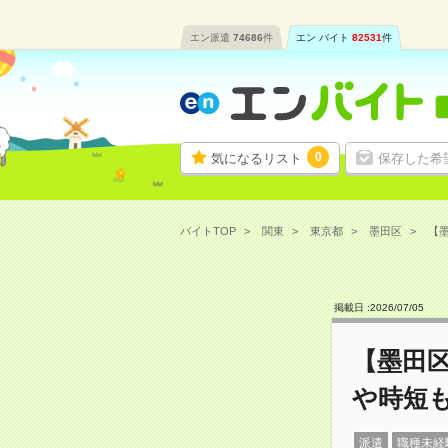
エン派遣
74686
件
エン バイト
82531
件
0
気になるリスト
保存した希
バイトTOP
関東
東京都
墨田区
【墨
掲載日 :
2026
/
07
/
05
【墨田
や時短
派遣
職種未経