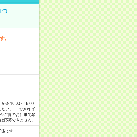
1つ
です。
番 10:00～19:00
がしたい」 「できれば
 今ご覧のお仕事で希
合は応募できません。
可能です！