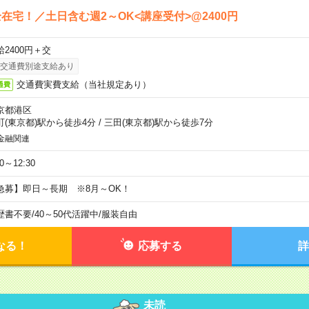
在宅！／土日含む週2～OK<講座受付>@2400円
給2400円＋交
交通費別途支給あり
交通費実費支給（当社規定あり）
通費
京都港区
町(東京都)駅から徒歩4分
/
三田(東京都)駅から徒歩7分
金融関連
30～12:30
急募】即日～長期 ※8月～OK！
歴書不要
/
40～50代活躍中
/
服装自由
なる！
応募する
詳
未読