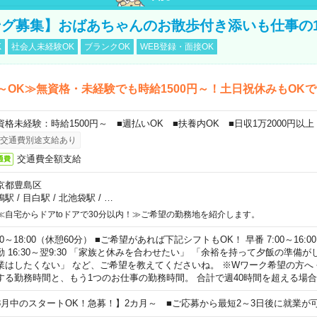
グ募集】おばあちゃんのお散歩付き添いも仕事の
K
社会人未経験OK
ブランクOK
WEB登録・面接OK
～OK≫無資格・未経験でも時給1500円～！土日祝休みもOK
資格未経験：時給1500円～ ■週払いOK ■扶養内OK ■日収1万2000円以上
交通費別途支給あり
交通費全額支給
通費
京都豊島区
鴨駅
/
目白駅
/
北池袋駅
/
…
≪自宅からドアtoドアで30分以内！≫ご希望の勤務地を紹介します。
00～18:00（休憩60分） ■ご希望があれば下記シフトもOK！ 早番 7:00～16:00 遅
勤 16:30～翌9:30 「家族と休みを合わせたい」 「余裕を持って夕飯の準備
業はしたくない」 など、ご希望を教えてくださいね。 ※Wワーク希望の方へ
する勤務時間と、もう1つのお仕事の勤務時間。 合計で週40時間を超える場
8月中のスタートOK！急募！】2カ月～ ■ご応募から最短2～3日後に就業が