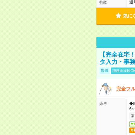
週
特徴
気に
【完全在宅！
タ入力・事
派遣
職種未経験O
完全フ
◆
給与
6h
交
月