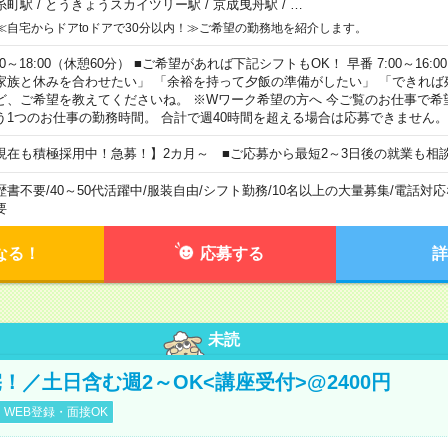
糸町駅
/
とうきょうスカイツリー駅
/
京成曳舟駅
/
…
≪自宅からドアtoドアで30分以内！≫ご希望の勤務地を紹介します。
00～18:00（休憩60分） ■ご希望があれば下記シフトもOK！ 早番 7:00～16:00 遅
家族と休みを合わせたい」 「余裕を持って夕飯の準備がしたい」 「できれば
ど、ご希望を教えてくださいね。 ※Wワーク希望の方へ 今ご覧のお仕事で希
う1つのお仕事の勤務時間。 合計で週40時間を超える場合は応募できません。
現在も積極採用中！急募！】2カ月～ ■ご応募から最短2～3日後の就業も相
歴書不要
/
40～50代活躍中
/
服装自由
/
シフト勤務
/
10名以上の大量募集
/
電話対応
要
なる！
応募する
詳
未読
！／土日含む週2～OK<講座受付>@2400円
WEB登録・面接OK