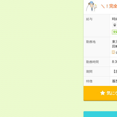
＼！完全
時
給与
交
東
勤務地
田
8:
勤務時間
【
期間
履
特徴
気に