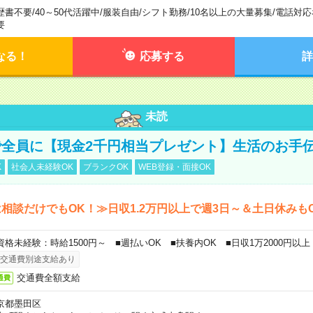
歴書不要
/
40～50代活躍中
/
服装自由
/
シフト勤務
/
10名以上の大量募集
/
電話対応
要
なる！
応募する
詳
未読
全員に【現金2千円相当プレゼント】生活のお手
K
社会人未経験OK
ブランクOK
WEB登録・面接OK
相談だけでもOK！≫日収1.2万円以上で週3日～＆土日休みも
資格未経験：時給1500円～ ■週払いOK ■扶養内OK ■日収1万2000円以上
交通費別途支給あり
交通費全額支給
通費
京都墨田区