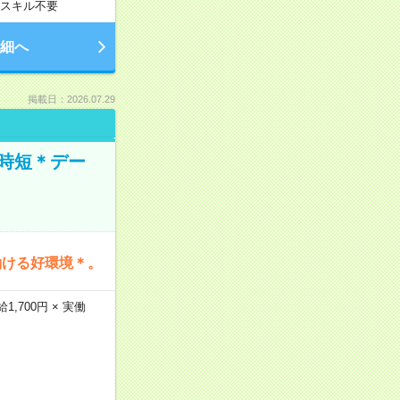
スキル不要
細へ
掲載日：2026.07.29
時短＊デー
働ける好環境＊。
,700円 × 実働