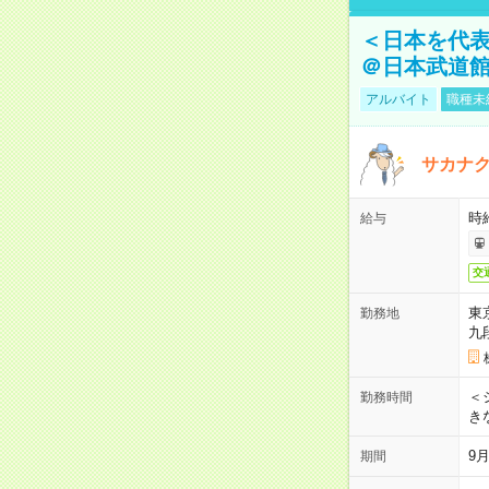
＜日本を代
＠日本武道
アルバイト
職種未
サカナク
時
給与
交
東
勤務地
九
＜シ
勤務時間
き
9
期間