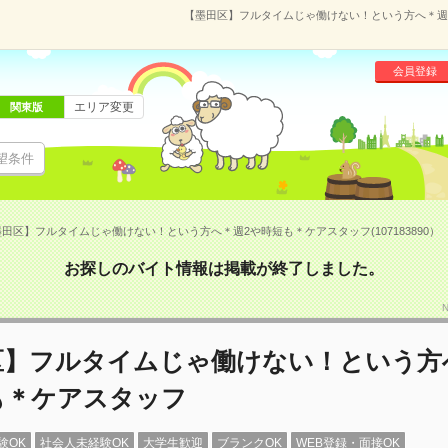
【墨田区】フルタイムじゃ働けない！という方へ＊週2や
会員登録
エリア変更
関東版
望条件
田区】フルタイムじゃ働けない！という方へ＊週2や時短も＊ケアスタッフ(107183890）
お探しのバイト情報は掲載が終了しました。
区】フルタイムじゃ働けない！という方
も＊ケアスタッフ
験OK
社会人未経験OK
大学生歓迎
ブランクOK
WEB登録・面接OK