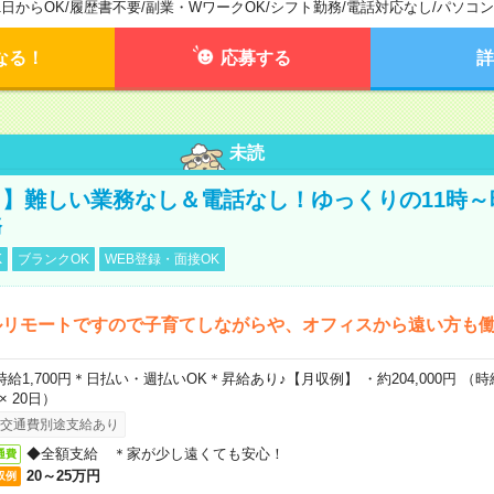
1日からOK
/
履歴書不要
/
副業・WワークOK
/
シフト勤務
/
電話対応なし
/
パソコン
なる！
応募する
詳
未読
】難しい業務なし＆電話なし！ゆっくりの11時～
務
K
ブランクOK
WEB登録・面接OK
ルリモートですので子育てしながらや、オフィスから遠い方も
時給1,700円＊日払い・週払いOK＊昇給あり♪【月収例】 ・約204,000円 （時給1
 × 20日）
交通費別途支給あり
◆全額支給 ＊家が少し遠くても安心！
通費
20～25万円
収例