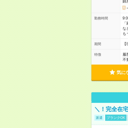
錦
9:
勤務時間
「
な
も
【
期間
履
特徴
不
気に
＼！完全在宅
派遣
ブランクOK