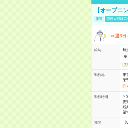
【オープニン
派遣
職種未経験O
≪週3日
無
給与
交
東
勤務地
巣
9:
勤務時間
夜
残
望
【
期間