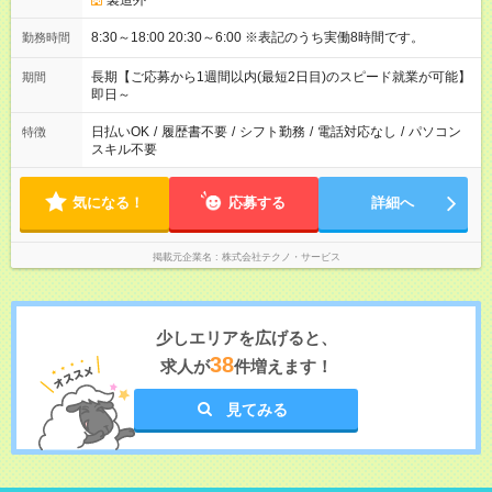
製造外
8:30～18:00 20:30～6:00 ※表記のうち実働8時間です。
勤務時間
長期【ご応募から1週間以内(最短2日目)のスピード就業が可能】
期間
即日～
日払いOK
/
履歴書不要
/
シフト勤務
/
電話対応なし
/
パソコン
特徴
スキル不要
気になる！
応募する
詳細へ
掲載元企業名
株式会社テクノ・サービス
少しエリアを広げると、
38
求人が
件増えます！
見てみる