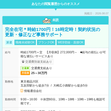
あなたの閲覧履歴からのオススメ
掲載日：2026.08.07
未読
完全在宅＊時給1700円！16時定時！契約状況の
更新・修正など事務サポート
派遣
職種未経験OK
ブランクOK
WEB登録・面接OK
時給1700円＋交 【月収例】272,000円～ ■給与の前払いが可
給与
能な速払いサービスあり
交通費別途支給あり
交通費支給あり
交通費
25～30万円
月収例
東京都品川区
勤務地
五反田駅から徒歩7分
/
大崎広小路駅から徒歩5分
情報通信会社
9:00～16:00 ※休憩60分。10時～18時・10時～19時も相談可
勤務時間
能です。