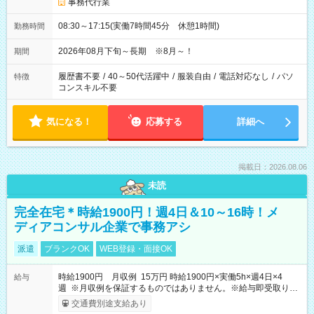
事務代行業
08:30～17:15(実働7時間45分 休憩1時間)
勤務時間
2026年08月下旬～長期 ※8月～！
期間
履歴書不要
/
40～50代活躍中
/
服装自由
/
電話対応なし
/
パソ
特徴
コンスキル不要
気になる！
応募する
詳細へ
掲載日：2026.08.06
未読
完全在宅＊時給1900円！週4日＆10～16時！メ
ディアコンサル企業で事務アシ
派遣
ブランクOK
WEB登録・面接OK
時給1900円 月収例 15万円 時給1900円×実働5h×週4日×4
給与
週 ※月収例を保証するものではありません。※給与即受取りサ
ービス利用可（利用条件有）
交通費別途支給あり