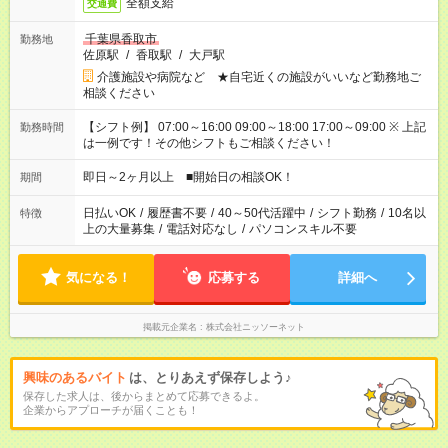
全額支給
交通費
千葉県香取市
勤務地
佐原駅
/
香取駅
/
大戸駅
介護施設や病院など ★自宅近くの施設がいいなど勤務地ご
相談ください
【シフト例】 07:00～16:00 09:00～18:00 17:00～09:00 ※ 上記
勤務時間
は一例です！その他シフトもご相談ください！
即日～2ヶ月以上 ■開始日の相談OK！
期間
日払いOK
/
履歴書不要
/
40～50代活躍中
/
シフト勤務
/
10名以
特徴
上の大量募集
/
電話対応なし
/
パソコンスキル不要
気になる！
応募する
詳細へ
掲載元企業名
株式会社ニッソーネット
興味のあるバイト
は、とりあえず保存しよう♪
保存した求人は、後からまとめて応募できるよ。
企業からアプローチが届くことも！