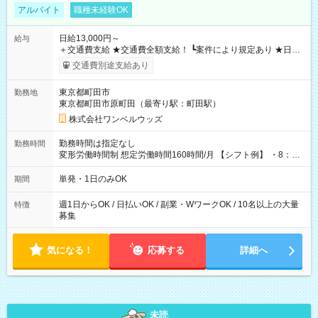
アルバイト
職種未経験OK
日給13,000円～
給与
＋交通費支給 ★交通費全額支給！ ┗案件により規定あり ★日払
いOK！（規定あり） ┗働いたその日に現金GET♪ お仕事後はコ
交通費別途支給あり
ンビニATMから 日払い分を引き落とせます！ 【試用期間】試
用期間なし
東京都町田市
勤務地
東京都町田市原町田（最寄り駅：町田駅）
株式会社ワンベルウッズ
勤務時間は指定なし
勤務時間
変形労働時間制 想定労働時間160時間/月 【シフト例】 ・8：00
～21：00
単発・1日のみOK
期間
週1日からOK / 日払いOK / 副業・WワークOK / 10名以上の大量
特徴
募集
気になる！
応募する
詳細へ
未読