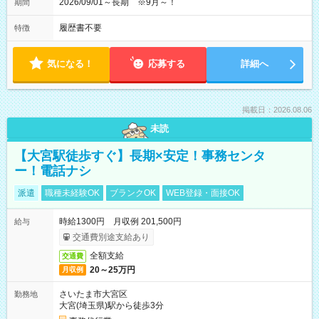
2026/09/01～長期 ※9月～！
期間
履歴書不要
特徴
気になる！
応募する
詳細へ
掲載日：2026.08.06
未読
【大宮駅徒歩すぐ】長期×安定！事務センタ
ー！電話ナシ
派遣
職種未経験OK
ブランクOK
WEB登録・面接OK
時給1300円 月収例 201,500円
給与
交通費別途支給あり
全額支給
交通費
20～25万円
月収例
さいたま市大宮区
勤務地
大宮(埼玉県)駅から徒歩3分