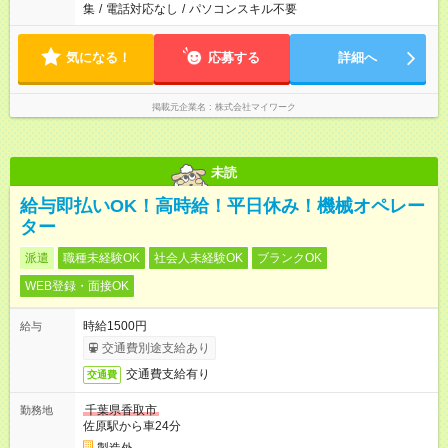
集
/
電話対応なし
/
パソコンスキル不要
気になる！
応募する
詳細へ
掲載元企業名
株式会社マイワーク
未読
給与即払いOK！高時給！平日休み！機械オペレー
ター
派遣
職種未経験OK
社会人未経験OK
ブランクOK
WEB登録・面接OK
時給1500円
給与
交通費別途支給あり
交通費支給有り
交通費
千葉県香取市
勤務地
佐原駅から車24分