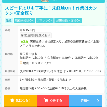
スピードよりも丁寧に！未経験OK！作業はカン
タン×完全座り
派遣
職種未経験OK
ブランクOK
WEB登録・面接OK
時給1500円
給与
交通費別途支給あり
実費支給／当社規定あり。通勤交通費実費支払／上限4
交通費
万円／月※規定あり
埼玉県加須市
勤務地
加須駅から車10分
/
久喜駅から車20分
/
鴻巣駅から車20分
物流・ロジスティクス
(1)09:00-17:00(休憩60分) ※休憩（12:00-12:50、15:00-15:10）
勤務時間
1ヶ月以上3ヶ月未満／即日～9月末まで
期間
履歴書不要
/
40～50代活躍中
/
10名以上の大量募集
特徴
気になる！
応募する
詳細へ