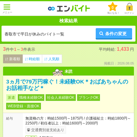
0
メニュー
気になる！
ログイン
検索結果
条件の変更
香取市で平日が休みのバイト一覧
3
1,433
件中
1
～
3
件表示
平均時給:
円
新着順
時給順
人気順
掲載日：2026.08.05
未読
3ヵ月で79万円稼ぐ！未経験OK＊おばあちゃんの
お話相手など＊
派遣
職種未経験OK
社会人未経験OK
ブランクOK
WEB登録・面接OK
無資格の方：時給1500円～1875円 / 介護福祉士：時給1800円～
給与
2250円 / 初任者以上：時給1600円～2000円
交通費別途支給あり