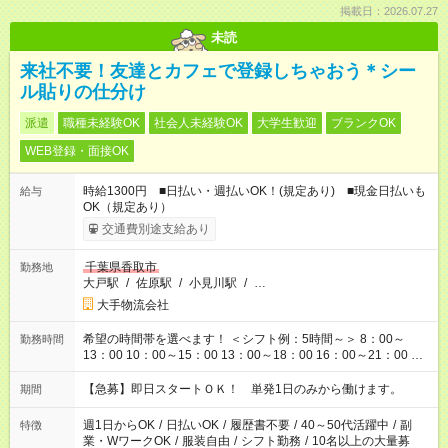
掲載日：2026.07.27
未読
来社不要！友達とカフェで登録しちゃおう＊シー
ル貼りの仕分け
派遣
職種未経験OK
社会人未経験OK
大学生歓迎
ブランクOK
WEB登録・面接OK
時給1300円 ■日払い・週払いOK！(規定あり) ■現金日払いも
給与
OK（規定あり）
交通費別途支給あり
千葉県香取市
勤務地
大戸駅
/
佐原駅
/
小見川駅
/
…
大手物流会社
希望の時間帯を選べます！ ＜シフト例：5時間～＞ 8：00～
勤務時間
13：00 10：00～15：00 13：00～18：00 16：00～21：00 ＜
シフト例：8時間～＞ ・10：00～19：00 ・13：00～22：00 ・
22：00～翌6：00 など！是非ご希望をお聞かせください！
【急募】即日スタートＯＫ！ 単発1日のみから働けます。
期間
週1日からOK
/
日払いOK
/
履歴書不要
/
40～50代活躍中
/
副
特徴
業・WワークOK
/
服装自由
/
シフト勤務
/
10名以上の大量募