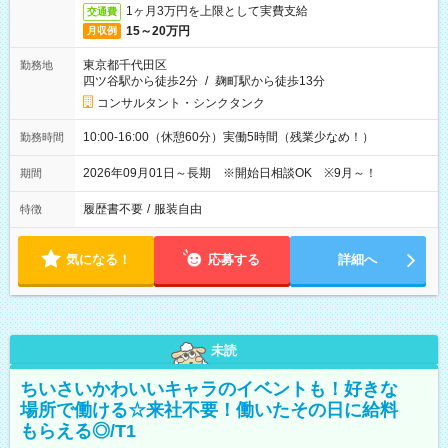
1ヶ月3万円を上限として実費支給
交通費
15～20万円
月収例
東京都千代田区
勤務地
四ツ谷駅から徒歩2分
/
麹町駅から徒歩13分
コンサルタント・シンクタンク
10:00-16:00（休憩60分）実働5時間（残業少なめ！）
勤務時間
2026年09月01日～長期 ※開始日相談OK ※9月～！
期間
履歴書不要
/
服装自由
特徴
気になる！
応募する
詳細へ
未読
ちいさいかわいいキャラのイベントも！好きな
場所で働ける☆来社不要！働いたその日に給料
もらえる◎/T1