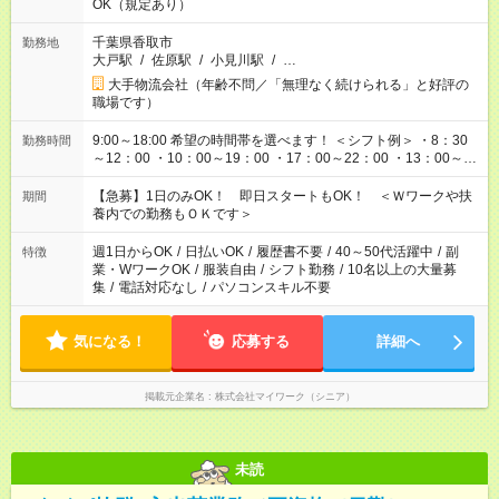
OK（規定あり）
千葉県香取市
勤務地
大戸駅
/
佐原駅
/
小見川駅
/
…
大手物流会社（年齢不問／「無理なく続けられる」と好評の
職場です）
9:00～18:00 希望の時間帯を選べます！ ＜シフト例＞ ・8：30
勤務時間
～12：00 ・10：00～19：00 ・17：00～22：00 ・13：00～
22：00 ・22：00～翌6：00 など
【急募】1日のみOK！ 即日スタートもOK！ ＜Ｗワークや扶
期間
養内での勤務もＯＫです＞
週1日からOK
/
日払いOK
/
履歴書不要
/
40～50代活躍中
/
副
特徴
業・WワークOK
/
服装自由
/
シフト勤務
/
10名以上の大量募
集
/
電話対応なし
/
パソコンスキル不要
気になる！
応募する
詳細へ
掲載元企業名
株式会社マイワーク（シニア）
未読