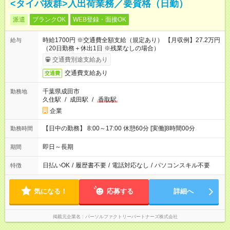
<タイパ抜群>入出荷業務／要資格（日勤）
派遣
ブランクOK
WEB登録・面接OK
時給1700円 ※交通費全額支給（規定あり） 【月収例】27.2万円
給与
（20日勤務＋休出1日 ※残業なしの場合）
交通費別途支給あり
交通費支給あり
交通費
千葉県成田市
勤務地
久住駅
/
成田駅
/
香取駅
企業
【日中の勤務】 8:00～17:00 休憩60分 [実働]8時間00分
勤務時間
即日～長期
期間
日払いOK
/
履歴書不要
/
電話対応なし
/
パソコンスキル不要
特徴
気になる！
応募する
詳細へ
掲載元企業名
パーソルファクトリーパートナーズ株式会社