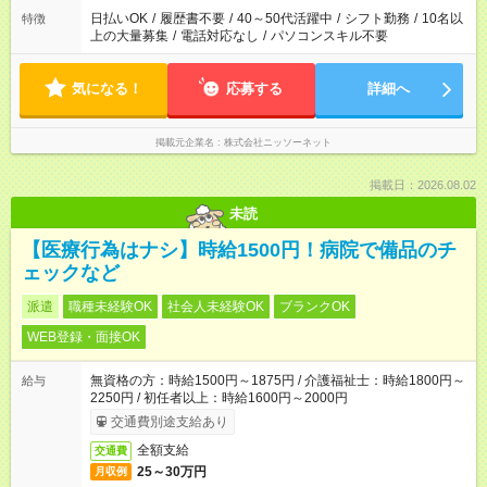
日払いOK
/
履歴書不要
/
40～50代活躍中
/
シフト勤務
/
10名以
特徴
上の大量募集
/
電話対応なし
/
パソコンスキル不要
気になる！
応募する
詳細へ
掲載元企業名
株式会社ニッソーネット
掲載日：2026.08.02
未読
【医療行為はナシ】時給1500円！病院で備品のチ
ェックなど
派遣
職種未経験OK
社会人未経験OK
ブランクOK
WEB登録・面接OK
無資格の方：時給1500円～1875円 / 介護福祉士：時給1800円～
給与
2250円 / 初任者以上：時給1600円～2000円
交通費別途支給あり
全額支給
交通費
25～30万円
月収例