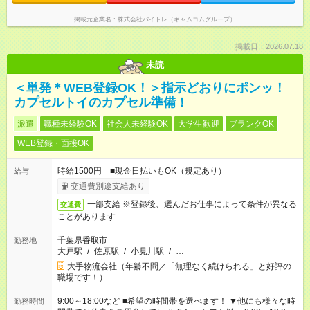
掲載元企業名
株式会社バイトレ（キャムコムグループ）
掲載日：2026.07.18
未読
＜単発＊WEB登録OK！＞指示どおりにポンッ！
カプセルトイのカプセル準備！
派遣
職種未経験OK
社会人未経験OK
大学生歓迎
ブランクOK
WEB登録・面接OK
時給1500円 ■現金日払いもOK（規定あり）
給与
交通費別途支給あり
一部支給 ※登録後、選んだお仕事によって条件が異なる
交通費
ことがあります
千葉県香取市
勤務地
大戸駅
/
佐原駅
/
小見川駅
/
…
大手物流会社（年齢不問／「無理なく続けられる」と好評の
職場です！）
9:00～18:00など ■希望の時間帯を選べます！ ▼他にも様々な時
勤務時間