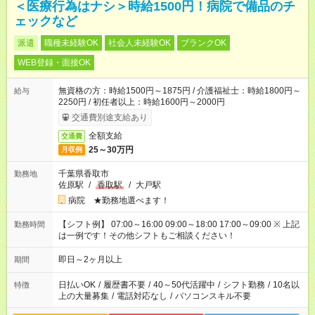
＜医療行為はナシ＞時給1500円！病院で備品のチ
ェックなど
派遣
職種未経験OK
社会人未経験OK
ブランクOK
WEB登録・面接OK
無資格の方：時給1500円～1875円 / 介護福祉士：時給1800円～
給与
2250円 / 初任者以上：時給1600円～2000円
交通費別途支給あり
全額支給
交通費
25～30万円
月収例
千葉県香取市
勤務地
佐原駅
/
香取駅
/
大戸駅
病院 ★勤務地選べます！
【シフト例】 07:00～16:00 09:00～18:00 17:00～09:00 ※ 上記
勤務時間
は一例です！その他シフトもご相談ください！
即日～2ヶ月以上
期間
日払いOK
/
履歴書不要
/
40～50代活躍中
/
シフト勤務
/
10名以
特徴
上の大量募集
/
電話対応なし
/
パソコンスキル不要