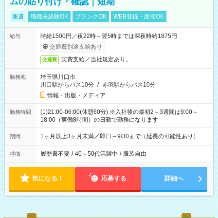
ムの貼り付け・確認｜短期
派遣
職種未経験OK
ブランクOK
WEB登録・面接OK
時給1500円／夜22時～翌5時までは深夜時給1875円
給与
交通費別途支給あり
実費支給／当社規定あり。
交通費
埼玉県川口市
勤務地
川口駅からバス10分
/
赤羽駅からバス10分
情報・出版・メディア
(1)21:00-06:00(休憩60分) ※入社後の最初2～3週間は9:00～
勤務時間
18:00（実働8時間）の日勤で勤務になります
1ヶ月以上3ヶ月未満／即日～9/30まで（延長の可能性あり）
期間
履歴書不要
/
40～50代活躍中
/
服装自由
特徴
気になる！
応募する
詳細へ