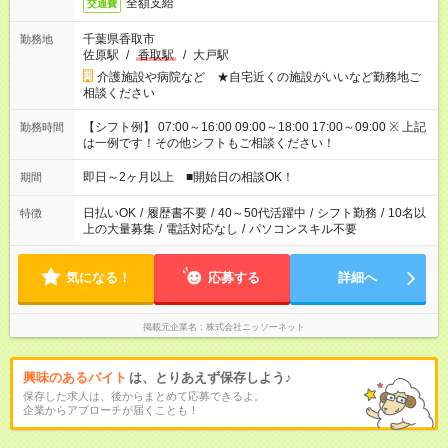
全額支給
交通費
千葉県香取市
勤務地
佐原駅
/
香取駅
/
大戸駅
介護施設や病院など ★自宅近くの施設がいいなど勤務地ご
相談ください
【シフト例】 07:00～16:00 09:00～18:00 17:00～09:00 ※ 上記
勤務時間
は一例です！その他シフトもご相談ください！
即日～2ヶ月以上 ■開始日の相談OK！
期間
日払いOK
/
履歴書不要
/
40～50代活躍中
/
シフト勤務
/
10名以
特徴
上の大量募集
/
電話対応なし
/
パソコンスキル不要
気になる！
応募する
詳細へ
掲載元企業名
株式会社ニッソーネット
興味のあるバイト
は、とりあえず保存しよう♪
保存した求人は、後からまとめて応募できるよ。
企業からアプローチが届くことも！