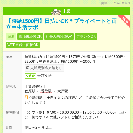
掲載日：2026.08.03
未読
NEW
【時給1500円】日払いOK＊プライベートと両
立⇒生活サポ
派遣
職種未経験OK
社会人未経験OK
ブランクOK
WEB登録・面接OK
無資格の方：時給1500円～1875円 / 介護福祉士：時給1800円～
給与
2250円 / 初任者以上：時給1600円～2000円
交通費別途支給あり
全額支給
交通費
千葉県香取市
勤務地
佐原駅
/
香取駅
/
大戸駅
介護施設 ★自宅近くの施設など、ご希望に合わせてご紹介
いたします！
【シフト例】 07:00～16:00 09:00～18:00 17:00～09:00 ※ 上記
勤務時間
は一例です！その他シフトもご相談ください！
即日～2ヶ月以上
期間