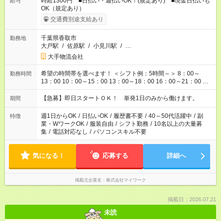
時給1300円 ■日払い・週払いOK！(規定あり) ■現金日払いも
給与
OK（規定あり）
交通費別途支給あり
千葉県香取市
勤務地
大戸駅
/
佐原駅
/
小見川駅
/
…
大手物流会社
希望の時間帯を選べます！ ＜シフト例：5時間～＞ 8：00～
勤務時間
13：00 10：00～15：00 13：00～18：00 16：00～21：00 ＜
シフト例：8時間～＞ ・10：00～19：00 ・13：00～22：00 ・
22：00～翌6：00 など！是非ご希望をお聞かせください！
【急募】即日スタートＯＫ！ 単発1日のみから働けます。
期間
週1日からOK
/
日払いOK
/
履歴書不要
/
40～50代活躍中
/
副
特徴
業・WワークOK
/
服装自由
/
シフト勤務
/
10名以上の大量募
集
/
電話対応なし
/
パソコンスキル不要
気になる！
応募する
詳細へ
掲載元企業名
株式会社マイワーク
掲載日：2026.07.21
未読