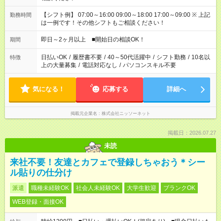
【シフト例】 07:00～16:00 09:00～18:00 17:00～09:00 ※ 上記
勤務時間
は一例です！その他シフトもご相談ください！
即日～2ヶ月以上 ■開始日の相談OK！
期間
日払いOK
/
履歴書不要
/
40～50代活躍中
/
シフト勤務
/
10名以
特徴
上の大量募集
/
電話対応なし
/
パソコンスキル不要
気になる！
応募する
詳細へ
掲載元企業名
株式会社ニッソーネット
掲載日：2026.07.27
未読
来社不要！友達とカフェで登録しちゃおう＊シー
ル貼りの仕分け
派遣
職種未経験OK
社会人未経験OK
大学生歓迎
ブランクOK
WEB登録・面接OK