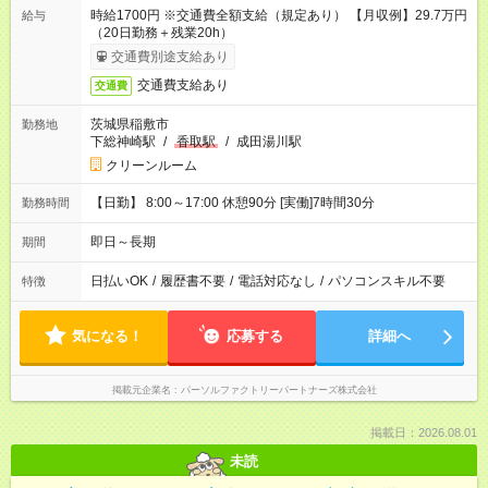
時給1700円 ※交通費全額支給（規定あり） 【月収例】29.7万円
給与
（20日勤務＋残業20h）
交通費別途支給あり
交通費支給あり
交通費
茨城県稲敷市
勤務地
下総神崎駅
/
香取駅
/
成田湯川駅
クリーンルーム
【日勤】 8:00～17:00 休憩90分 [実働]7時間30分
勤務時間
即日～長期
期間
日払いOK
/
履歴書不要
/
電話対応なし
/
パソコンスキル不要
特徴
気になる！
応募する
詳細へ
掲載元企業名
パーソルファクトリーパートナーズ株式会社
掲載日：2026.08.01
未読