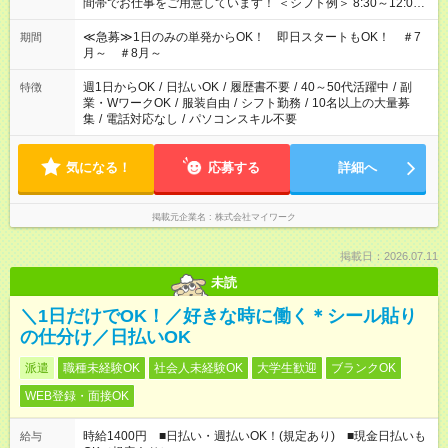
間帯でお仕事をご用意しています！ ＜シフト例＞ 8:30～12:00
17:00～22:00 13:00～22:00 22:00～翌6:00 など
≪急募≫1日のみの単発からOK！ 即日スタートもOK！ ＃7
期間
月～ ＃8月～
週1日からOK
/
日払いOK
/
履歴書不要
/
40～50代活躍中
/
副
特徴
業・WワークOK
/
服装自由
/
シフト勤務
/
10名以上の大量募
集
/
電話対応なし
/
パソコンスキル不要
気になる！
応募する
詳細へ
掲載元企業名
株式会社マイワーク
掲載日：2026.07.11
未読
＼1日だけでOK！／好きな時に働く＊シール貼り
の仕分け／日払いOK
派遣
職種未経験OK
社会人未経験OK
大学生歓迎
ブランクOK
WEB登録・面接OK
時給1400円 ■日払い・週払いOK！(規定あり) ■現金日払いも
給与