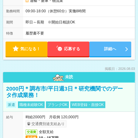
運輸・倉庫・物流業
09:00-18:00（休憩60分）実働8時間
勤務時間
即日～長期 ※開始日相談OK
期間
履歴書不要
特徴
気になる！
応募する
詳細へ
掲載日：2026.08.03
未読
2000円＊調布市/平日週3日＊研究機関でのデー
タ作成業務！
派遣
職種未経験OK
ブランクOK
WEB登録・面接OK
時給2000円 月収例 120,000円
給与
交通費別途支給あり
全額支給
交通費
月収例