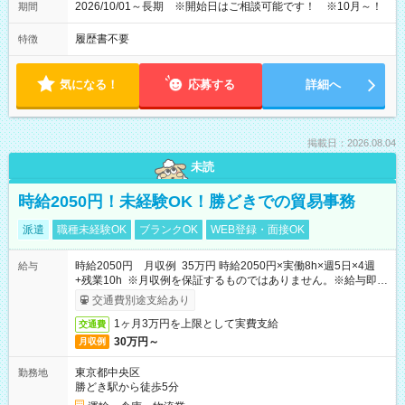
2026/10/01～長期 ※開始日はご相談可能です！ ※10月～！
期間
履歴書不要
特徴
気になる！
応募する
詳細へ
掲載日：2026.08.04
未読
時給2050円！未経験OK！勝どきでの貿易事務
派遣
職種未経験OK
ブランクOK
WEB登録・面接OK
時給2050円 月収例 35万円 時給2050円×実働8h×週5日×4週
給与
+残業10h ※月収例を保証するものではありません。※給与即受
取りサービス利用可（利用条件有）
交通費別途支給あり
1ヶ月3万円を上限として実費支給
交通費
30万円～
月収例
東京都中央区
勤務地
勝どき駅から徒歩5分