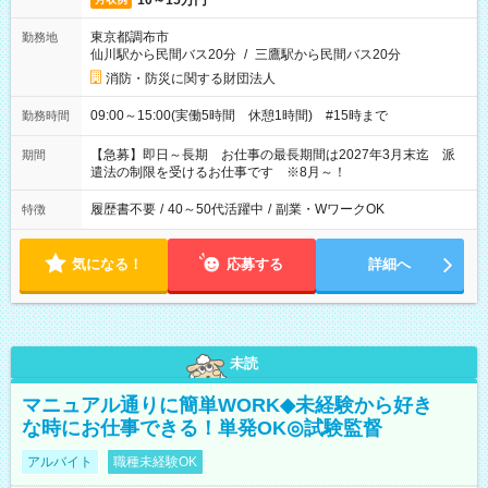
10～15万円
東京都調布市
勤務地
仙川駅から民間バス20分
/
三鷹駅から民間バス20分
消防・防災に関する財団法人
09:00～15:00(実働5時間 休憩1時間) #15時まで
勤務時間
【急募】即日～長期 お仕事の最長期間は2027年3月末迄 派
期間
遣法の制限を受けるお仕事です ※8月～！
履歴書不要
/
40～50代活躍中
/
副業・WワークOK
特徴
気になる！
応募する
詳細へ
未読
マニュアル通りに簡単WORK◆未経験から好き
な時にお仕事できる！単発OK◎試験監督
アルバイト
職種未経験OK