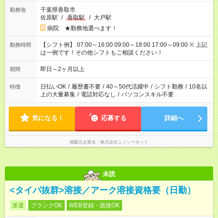
千葉県香取市
勤務地
佐原駅
/
香取駅
/
大戸駅
病院 ★勤務地選べます！
【シフト例】 07:00～16:00 09:00～18:00 17:00～09:00 ※ 上記
勤務時間
は一例です！その他シフトもご相談ください！
即日～2ヶ月以上
期間
日払いOK
/
履歴書不要
/
40～50代活躍中
/
シフト勤務
/
10名以
特徴
上の大量募集
/
電話対応なし
/
パソコンスキル不要
気になる！
応募する
詳細へ
掲載元企業名
株式会社ニッソーネット
未読
<タイパ抜群>溶接／アーク溶接資格要（日勤）
派遣
ブランクOK
WEB登録・面接OK