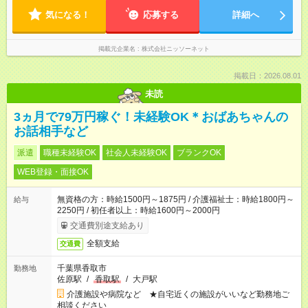
気になる！
応募する
詳細へ
掲載元企業名
株式会社ニッソーネット
掲載日：2026.08.01
未読
3ヵ月で79万円稼ぐ！未経験OK＊おばあちゃんの
お話相手など
派遣
職種未経験OK
社会人未経験OK
ブランクOK
WEB登録・面接OK
無資格の方：時給1500円～1875円 / 介護福祉士：時給1800円～
給与
2250円 / 初任者以上：時給1600円～2000円
交通費別途支給あり
全額支給
交通費
千葉県香取市
勤務地
佐原駅
/
香取駅
/
大戸駅
介護施設や病院など ★自宅近くの施設がいいなど勤務地ご
相談ください