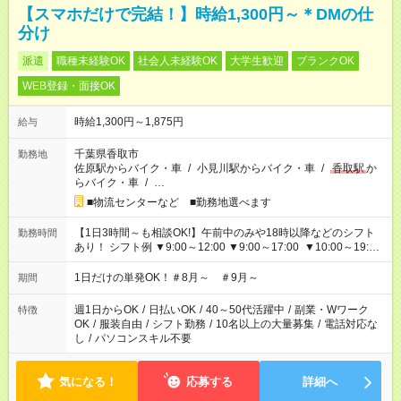
【スマホだけで完結！】時給1,300円～＊DMの仕
分け
派遣
職種未経験OK
社会人未経験OK
大学生歓迎
ブランクOK
WEB登録・面接OK
時給1,300円～1,875円
給与
千葉県香取市
勤務地
佐原駅からバイク・車
/
小見川駅からバイク・車
/
香取駅
か
らバイク・車
/
…
■物流センターなど ■勤務地選べます
【1日3時間～も相談OK!】午前中のみや18時以降などのシフト
勤務時間
あり！ シフト例 ▼9:00～12:00 ▼9:00～17:00 ▼10:00～19:00
▼18:00～21:00
1日だけの単発OK！＃8月～ ＃9月～
期間
週1日からOK
/
日払いOK
/
40～50代活躍中
/
副業・Wワーク
特徴
OK
/
服装自由
/
シフト勤務
/
10名以上の大量募集
/
電話対応な
し
/
パソコンスキル不要
気になる！
応募する
詳細へ