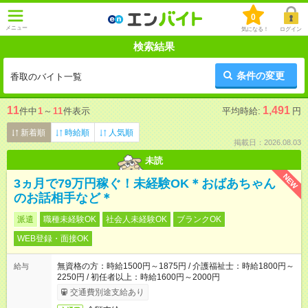
0
メニュー
気になる！
ログイン
検索結果
条件の変更
香取のバイト一覧
11
1,491
件中
1
～
11
件表示
平均時給:
円
新着順
時給順
人気順
掲載日：2026.08.03
未読
NEW
3ヵ月で79万円稼ぐ！未経験OK＊おばあちゃん
のお話相手など＊
派遣
職種未経験OK
社会人未経験OK
ブランクOK
WEB登録・面接OK
無資格の方：時給1500円～1875円 / 介護福祉士：時給1800円～
給与
2250円 / 初任者以上：時給1600円～2000円
交通費別途支給あり