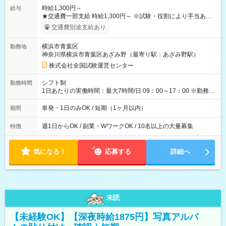
時給1,300円～
給与
★交通費一部支給 時給1,300円～ ※試験・役割により手当あり
※勤務回数により昇給あり 【即給（前払い）オプションあ
交通費別途支給あり
り！】 希望される場合、勤務から1週間ほどで給与の一部を受け
取れます。 ※手数料418円がかかります。 【過去試験日の収入
横浜市青葉区
勤務地
例】 ・河合塾模擬試験 8:30～17:30（休憩1時間） 時給1,300円
神奈川県横浜市青葉区あざみ野（最寄り駅：あざみ野駅）
×8時間＝日収10,400円＋交通費 ※当日の役割により時給＋100
円の場合あり ・国家試験 7:00～13:30（休憩なし） 時給1,300
株式会社全国試験運営センター
円（役割手当＋100円）×6時間＝日収8,400円＋交通費 【試用期
間】試用期間なし
シフト制
勤務時間
1日あたりの実働時間：最大7時間/日 09：00～17：00 ※勤務時
間は 試験により異なります。
単発・1日のみOK / 短期（1ヶ月以内）
期間
週1日からOK / 副業・WワークOK / 10名以上の大量募集
特徴
気になる！
応募する
詳細へ
未読
【未経験OK】【深夜時給1875円】写真アルバ