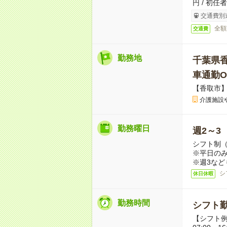
円 / 初任
交通費別
全額
交通費
勤務地
千葉県
車通勤O
【香取市
介護施設
勤務曜日
週2～3
シフト制
※平日のみ
※週3など
シ
休日休暇
勤務時間
シフト勤
【シフト