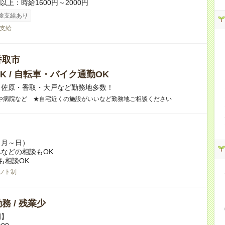
者以上：時給1600円～2000円
途支給あり
支給
香取市
K / 自転車・バイク通勤OK
】佐原・香取・大戸など勤務地多数！
や病院など ★自宅近くの施設がいいなど勤務地ご相談ください
（月～日）
などの相談もOK
も相談OK
フト制
務 / 残業少
例】