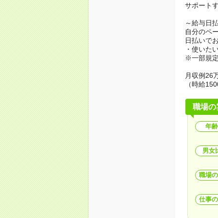
サポート
～給与日
自分のペ
日払いで
・使いた
※一部規
月収例26万
（時給150
職場の
年齢
男女
職場の
仕事の