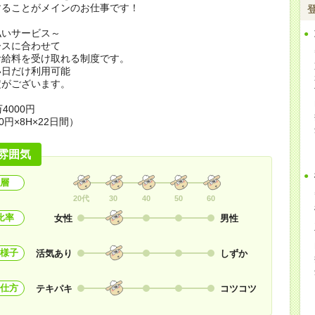
することがメインのお仕事です！
払いサービス～
ースに合わせて
お給料を受け取れる制度です。
い日だけ利用可能
定がございます。
4000円
0円×8H×22日間）
雰囲気
層
20代
30
40
50
60
比率
女性
男性
様子
活気あり
しずか
仕方
テキパキ
コツコツ