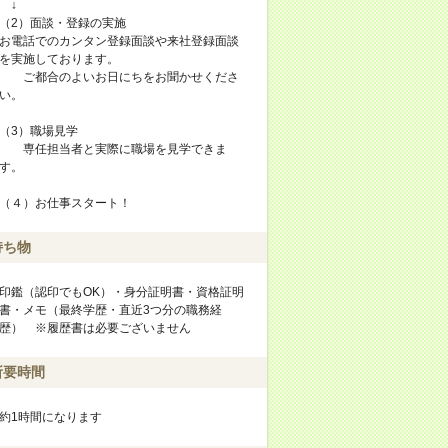
↓
（2）面談・登録の実施
お電話でのカンタン登録面談や来社登録面談
を実施しております。
ご都合のよいお日にちをお聞かせくださ
い。
（3）職場見学
専任担当者と実際に職場を見学できま
す。
（４）お仕事スタート！
持ち物
印鑑（認印でもOK）・身分証明書・資格証明
書・メモ（最終学歴・直近3つ分の職務経
歴） ※履歴書は必要ございません
所要時間
約1時間になります