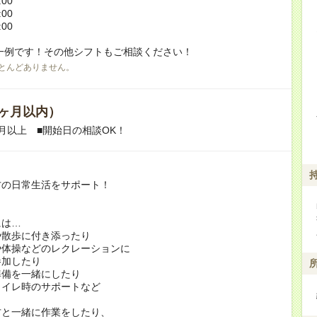
:00
:00
:00
一例です！その他シフトもご相談ください！
とんどありません。
ヶ月以内）
月以上 ■開始日の相談OK！
方の日常生活をサポート！
には…
や散歩に付き添ったり
や体操などのレクレーションに
加したり
準備を一緒にしたり
トイレ時のサポートなど
方と一緒に作業をしたり、