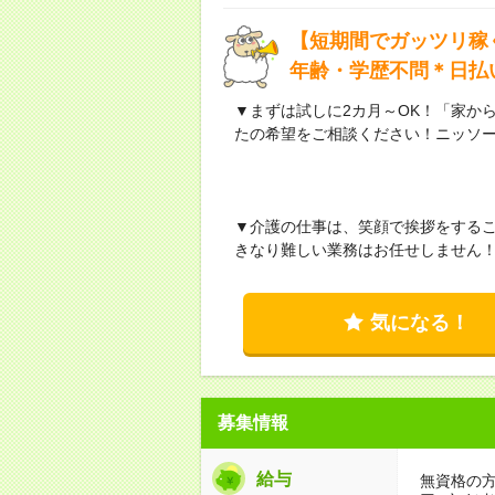
【短期間でガッツリ稼
年齢・学歴不問＊日払
▼まずは試しに2カ月～OK！「家か
たの希望をご相談ください！ニッソ
▼介護の仕事は、笑顔で挨拶をする
きなり難しい業務はお任せしません
気になる！
募集情報
給与
無資格の方：