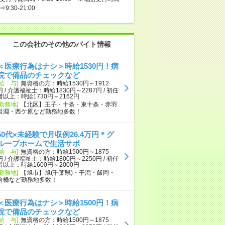
⇒9:30-21:00
この会社のその他のバイト情報
＜医療行為はナシ＞時給1530円！病
院で備品のチェックなど
[給 与]
無資格の方：時給1530円～1912
円 / 介護福祉士：時給1830円～2287円 / 初任
者以上：時給1730円～2162円
[勤務地]
【北区】王子・十条・東十条・赤羽
岩淵・西ケ原など勤務地多数！
50代×未経験で月収例26.4万円＊グ
ループホームで生活サポ
[給 与]
無資格の方：時給1500円～1875
円 / 介護福祉士：時給1800円～2250円 / 初任
者以上：時給1600円～2000円
[勤務地]
【旭市】旭(千葉県)・干潟・飯岡・
倉橋など勤務地多数！
＜医療行為はナシ＞時給1500円！病
院で備品のチェックなど
[給 与]
無資格の方：時給1500円～1875