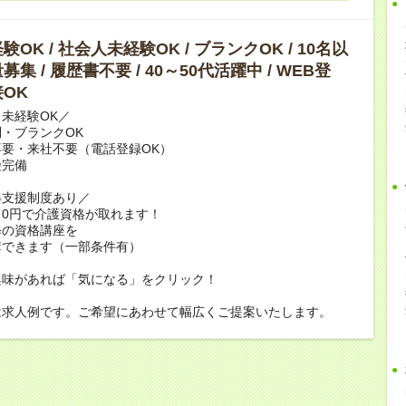
OK / 社会人未経験OK / ブランクOK / 10名以
集 / 履歴書不要 / 40～50代活躍中 / WEB登
OK
未経験OK／
・ブランクOK
要・来社不要（電話登録OK）
険完備
得支援制度あり／
0円で介護資格が取れます！
修の資格講座を
講できます（一部条件有）
興味があれば「気になる」をクリック！
は求人例です。ご希望にあわせて幅広くご提案いたします。