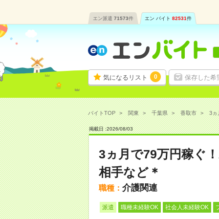
エン派遣
71573
件
エン バイト
82531
件
0
気になるリスト
保存した希
バイトTOP
関東
千葉県
香取市
3ヵ
掲載日 :
2026
/
08
/
03
3ヵ月で79万円稼ぐ
相手など＊
介護関連
職種：
派遣
職種未経験OK
社会人未経験OK