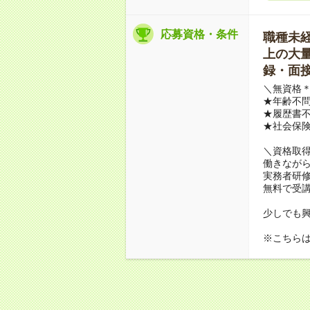
応募資格・条件
職種未経験
上の大量募
録・面接
＼無資格＊
★年齢不問
★履歴書不
★社会保
＼資格取
働きながら
実務者研
無料で受
少しでも
※こちら