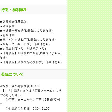
待遇・福利厚生
★各種社会保険完備
★健康診断
★交通費全額支給(勤務先により異なる)
★有給休暇
★車・バイク通勤可(勤務先により異なる)
★給与日払いサービス(一部条件あり)
★退職金制度あり（別途規定あり）
★【介護職】別途夜勤手当有(勤務先により異
なる)
★【介護職】資格取得応援制度(一部条件あり)
登録について
≪来社不要の電話面談OK！≫
（1）『お電話』または『応募フォーム』より
ご応募ください。
◎応募フォームからご応募は24時間受付
中！
◎お電話受付時間：9:30～21:00