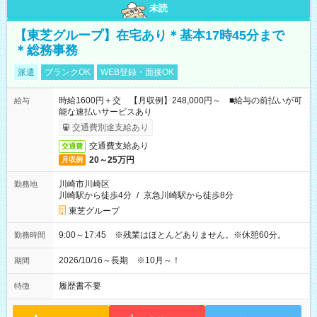
未読
【東芝グループ】在宅あり＊基本17時45分まで
＊総務事務
派遣
ブランクOK
WEB登録・面接OK
時給1600円＋交 【月収例】248,000円～ ■給与の前払いが可
給与
能な速払いサービスあり
交通費別途支給あり
交通費支給あり
交通費
20～25万円
月収例
川崎市川崎区
勤務地
川崎駅から徒歩4分
/
京急川崎駅から徒歩8分
東芝グループ
9:00～17:45 ※残業はほとんどありません。※休憩60分。
勤務時間
2026/10/16～長期 ※10月～！
期間
履歴書不要
特徴