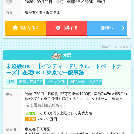
2026年09月01日～長期 ※開始日相談OK ※9月～！
期間
履歴書不要
/
服装自由
特徴
気になる！
応募する
詳細へ
掲載日：2026.08.07
未読
未経験OK！【インディードリクルートパートナ
ーズ】在宅OK！東京で一般事務
派遣
職種未経験OK
ブランクOK
WEB登録・面接OK
時給1730円 月収例 27万円 時給1730円×実働7h45m×週5日×4
給与
週+残業5h ※月収例を保証するものではありません。※給与即
受取りサービス利用可（利用条件有）
交通費別途支給あり
1ヶ月3万円を上限として実費支給
交通費
25～30万円
月収例
東京都千代田区
勤務地