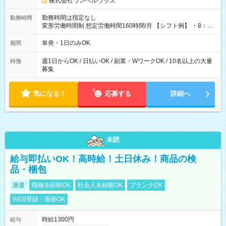
株式会社ワンベルウッズ
勤務時間は指定なし
勤務時間
変形労働時間制 想定労働時間160時間/月 【シフト例】 ・8：00
～21：00
単発・1日のみOK
期間
週1日からOK / 日払いOK / 副業・WワークOK / 10名以上の大量
特徴
募集
気になる！
応募する
詳細へ
未読
給与即払いOK！高時給！土日休み！商品の検
品・梱包
派遣
職種未経験OK
社会人未経験OK
ブランクOK
WEB登録・面接OK
時給1300円
給与