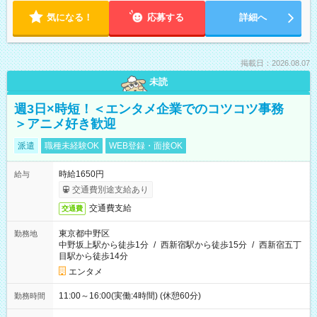
気になる！
応募する
詳細へ
掲載日：2026.08.07
未読
週3日×時短！＜エンタメ企業でのコツコツ事務
＞アニメ好き歓迎
派遣
職種未経験OK
WEB登録・面接OK
時給1650円
給与
交通費別途支給あり
交通費支給
交通費
東京都中野区
勤務地
中野坂上駅から徒歩1分
/
西新宿駅から徒歩15分
/
西新宿五丁
目駅から徒歩14分
エンタメ
11:00～16:00(実働:4時間) (休憩60分)
勤務時間