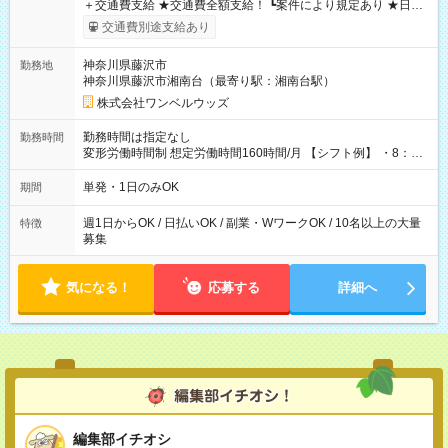
＋交通費支給 ★交通費全額支給！ ┗案件により規定あり ★日払
いOK！（規定あり） ┗働いたその日に現金GET♪ お仕事後はコ
交通費別途支給あり
ンビニATMから 日払い分を引き落とせます！ 【試用期間】試
用期間なし
神奈川県藤沢市
勤務地
神奈川県藤沢市湘南台（最寄り駅：湘南台駅）
株式会社ワンベルウッズ
勤務時間は指定なし
勤務時間
変形労働時間制 想定労働時間160時間/月 【シフト例】 ・8：00
～21：00
単発・1日のみOK
期間
週1日からOK / 日払いOK / 副業・WワークOK / 10名以上の大量
特徴
募集
気になる！
応募する
詳細へ
編集部イチオシ