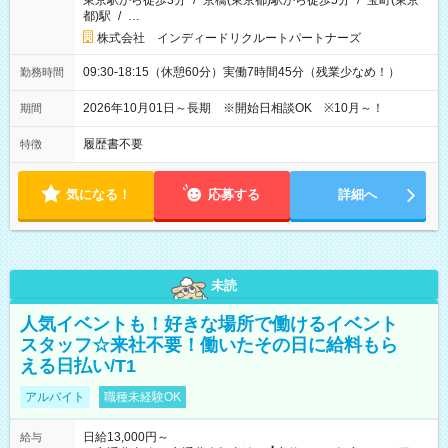
東京駅から徒歩3分
/
京橋(東京都)駅から徒歩5分
/
宝町(東京
都)駅
/
…
株式会社 インディードリクルートパートナーズ
09:30-18:15（休憩60分）実働7時間45分（残業少なめ！）
勤務時間
2026年10月01日～長期 ※開始日相談OK ※10月～！
期間
履歴書不要
特徴
気になる！
応募する
詳細へ
未読
人気イベントも！好きな場所で働けるイベント
スタッフ☆来社不要！働いたその日に給料もら
える日払い/T1
アルバイト
職種未経験OK
日給13,000円～
給与