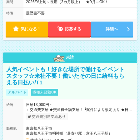
2026/9/上旬～長期（3カ月以上） ★9月～OK！
期間
履歴書不要
特徴
気になる！
応募する
詳細へ
未読
人気イベントも！好きな場所で働けるイベント
スタッフ☆来社不要！働いたその日に給料もら
える日払い/T1
アルバイト
職種未経験OK
日給13,000円～
給与
＋交通費支給 ★交通費全額支給！ ┗案件により規定あり ★日払
いOK！（規定あり） ┗働いたその日に現金GET♪ お仕事後はコ
交通費別途支給あり
ンビニATMから 日払い分を引き落とせます！ 【試用期間】試
用期間なし
東京都八王子市
勤務地
東京都八王子市明神町（最寄り駅：京王八王子駅）