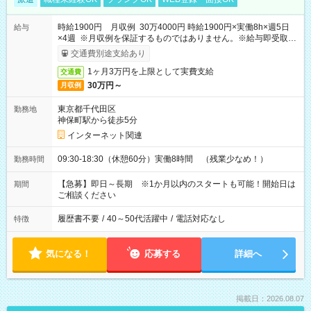
時給1900円 月収例 30万4000円 時給1900円×実働8h×週5日
給与
×4週 ※月収例を保証するものではありません。※給与即受取り
サービス利用可（利用条件有）
交通費別途支給あり
1ヶ月3万円を上限として実費支給
交通費
30万円～
月収例
東京都千代田区
勤務地
神保町駅から徒歩5分
インターネット関連
09:30-18:30（休憩60分）実働8時間 （残業少なめ！）
勤務時間
【急募】即日～長期 ※1か月以内のスタートも可能！開始日は
期間
ご相談ください
履歴書不要
/
40～50代活躍中
/
電話対応なし
特徴
気になる！
応募する
詳細へ
掲載日：2026.08.07