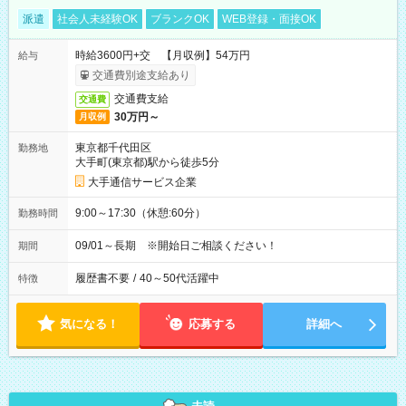
派遣
社会人未経験OK
ブランクOK
WEB登録・面接OK
時給3600円+交 【月収例】54万円
給与
交通費別途支給あり
交通費支給
交通費
30万円～
月収例
東京都千代田区
勤務地
大手町(東京都)駅から徒歩5分
大手通信サービス企業
9:00～17:30（休憩:60分）
勤務時間
09/01～長期 ※開始日ご相談ください！
期間
履歴書不要
/
40～50代活躍中
特徴
気になる！
応募する
詳細へ