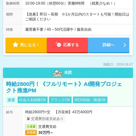
10:00-19:00（休憩60分）実働8時間 （残業少なめ！）
勤務時間
【急募】即日～長期 ※1か月以内のスタートも可能！開始日は
期間
ご相談ください
履歴書不要
/
40～50代活躍中
/
服装自由
特徴
気になる！
応募する
詳細へ
掲載日：2026.08.07
未読
時給2800円！《フルリモート》AI開発プロジェ
クト推進PM
派遣
社会人未経験OK
ブランクOK
WEB登録・面接OK
時給2800円+交 【月収例】43万4000円
給与
交通費別途支給あり
交通費支給
交通費
30万円～
月収例