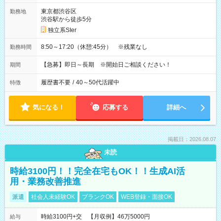
東京都渋谷区
勤務地
渋谷駅から徒歩5分
独立系SIer
8:50～17:20（休憩:45分） ※残業なし
勤務時間
【急募】即日～長期 ※開始日ご相談ください！
期間
履歴書不要
/
40～50代活躍中
特徴
気になる！
応募する
詳細へ
掲載日：2026.08.07
未読
時給3100円！！完全在宅もOK！！生成AI活
用・業務改善推進
派遣
社会人未経験OK
ブランクOK
WEB登録・面接OK
時給3100円+交 【月収例】46万5000円
給与