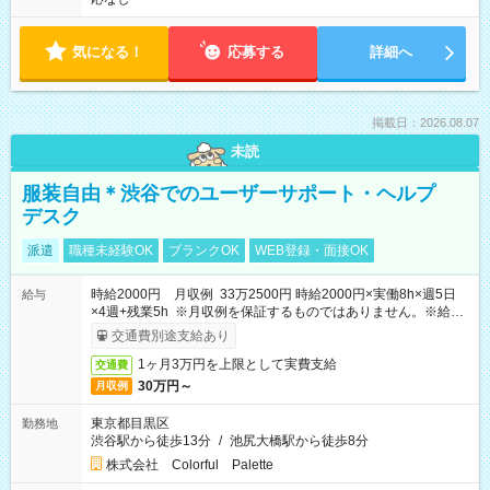
気になる！
応募する
詳細へ
掲載日：2026.08.07
未読
服装自由＊渋谷でのユーザーサポート・ヘルプ
デスク
派遣
職種未経験OK
ブランクOK
WEB登録・面接OK
時給2000円 月収例 33万2500円 時給2000円×実働8h×週5日
給与
×4週+残業5h ※月収例を保証するものではありません。※給与
即受取りサービス利用可（利用条件有）
交通費別途支給あり
1ヶ月3万円を上限として実費支給
交通費
30万円～
月収例
東京都目黒区
勤務地
渋谷駅から徒歩13分
/
池尻大橋駅から徒歩8分
株式会社 Colorful Palette