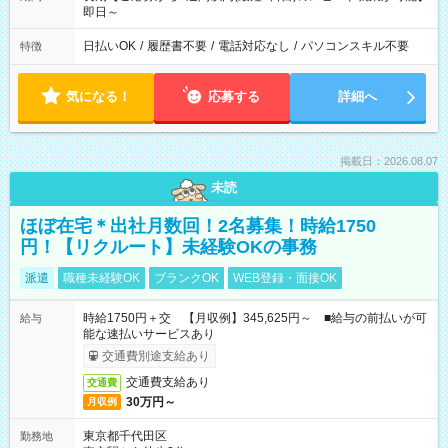
即日～
日払いOK
/
履歴書不要
/
電話対応なし
/
パソコンスキル不要
特徴
気になる！
応募する
詳細へ
掲載日：2026.08.07
未読
ほぼ在宅＊出社月数回！2名募集！時給1750
円！【リクルート】未経験OKの事務
派遣
職種未経験OK
ブランクOK
WEB登録・面接OK
時給1750円＋交 【月収例】345,625円～ ■給与の前払いが可
給与
能な速払いサービスあり
交通費別途支給あり
交通費支給あり
交通費
30万円～
月収例
東京都千代田区
勤務地