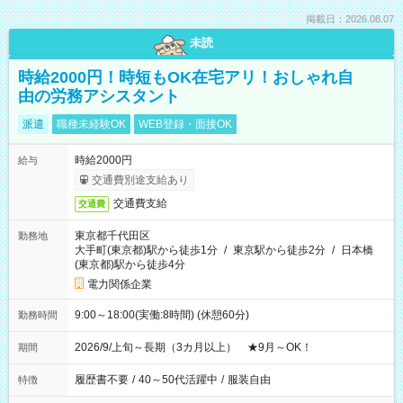
掲載日：2026.08.07
未読
時給2000円！時短もOK在宅アリ！おしゃれ自
由の労務アシスタント
派遣
職種未経験OK
WEB登録・面接OK
時給2000円
給与
交通費別途支給あり
交通費支給
交通費
東京都千代田区
勤務地
大手町(東京都)駅から徒歩1分
/
東京駅から徒歩2分
/
日本橋
(東京都)駅から徒歩4分
電力関係企業
9:00～18:00(実働:8時間) (休憩60分)
勤務時間
2026/9/上旬～長期（3カ月以上） ★9月～OK！
期間
履歴書不要
/
40～50代活躍中
/
服装自由
特徴