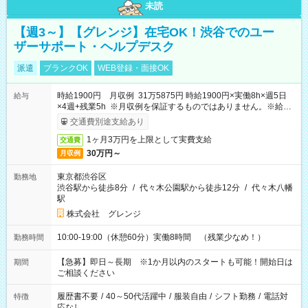
未読
【週3～】【グレンジ】在宅OK！渋谷でのユー
ザーサポート・ヘルプデスク
派遣
ブランクOK
WEB登録・面接OK
時給1900円 月収例 31万5875円 時給1900円×実働8h×週5日
給与
×4週+残業5h ※月収例を保証するものではありません。※給与
即受取りサービス利用可（利用条件有）
交通費別途支給あり
1ヶ月3万円を上限として実費支給
交通費
30万円～
月収例
東京都渋谷区
勤務地
渋谷駅から徒歩8分
/
代々木公園駅から徒歩12分
/
代々木八幡
駅
株式会社 グレンジ
10:00-19:00（休憩60分）実働8時間 （残業少なめ！）
勤務時間
【急募】即日～長期 ※1か月以内のスタートも可能！開始日は
期間
ご相談ください
履歴書不要
/
40～50代活躍中
/
服装自由
/
シフト勤務
/
電話対
特徴
応なし