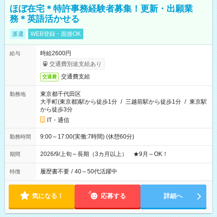
ほぼ在宅＊特許事務経験者募集！更新・出願業
務＊英語活かせる
派遣
WEB登録・面接OK
時給2600円
給与
交通費別途支給あり
交通費支給
交通費
東京都千代田区
勤務地
大手町(東京都)駅から徒歩1分
/
三越前駅から徒歩1分
/
東京駅
から徒歩3分
IT・通信
9:00～17:00(実働:7時間) (休憩60分)
勤務時間
2026/9/上旬～長期（3カ月以上） ★9月～OK！
期間
履歴書不要
/
40～50代活躍中
特徴
気になる！
応募する
詳細へ