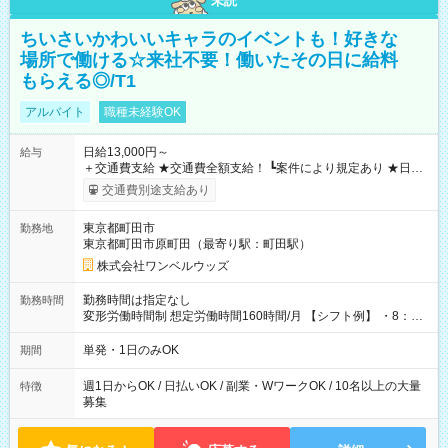
未読
ちいさいかわいいキャラのイベントも！好きな
場所で働ける☆来社不要！働いたその日に給料
もらえる◎/T1
アルバイト
職種未経験OK
日給13,000円～
給与
＋交通費支給 ★交通費全額支給！ ┗案件により規定あり ★日払
いOK！（規定あり） ┗働いたその日に現金GET♪ お仕事後はコ
交通費別途支給あり
ンビニATMから 日払い分を引き落とせます！ 【試用期間】試
用期間なし
東京都町田市
勤務地
東京都町田市原町田（最寄り駅：町田駅）
株式会社ワンベルウッズ
勤務時間は指定なし
勤務時間
変形労働時間制 想定労働時間160時間/月 【シフト例】 ・8：00
～21：00
単発・1日のみOK
期間
週1日からOK / 日払いOK / 副業・WワークOK / 10名以上の大量
特徴
募集