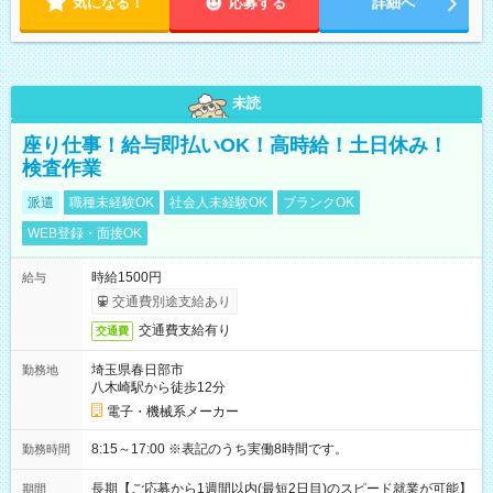
気になる！
応募する
詳細へ
未読
座り仕事！給与即払いOK！高時給！土日休み！
検査作業
派遣
職種未経験OK
社会人未経験OK
ブランクOK
WEB登録・面接OK
時給1500円
給与
交通費別途支給あり
交通費支給有り
交通費
埼玉県春日部市
勤務地
八木崎駅から徒歩12分
電子・機械系メーカー
8:15～17:00 ※表記のうち実働8時間です。
勤務時間
長期【ご応募から1週間以内(最短2日目)のスピード就業が可能】
期間