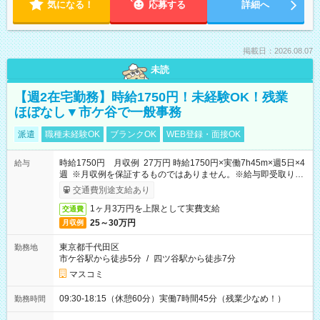
気になる！
応募する
詳細へ
掲載日：2026.08.07
未読
【週2在宅勤務】時給1750円！未経験OK！残業
ほぼなし▼市ケ谷で一般事務
派遣
職種未経験OK
ブランクOK
WEB登録・面接OK
時給1750円 月収例 27万円 時給1750円×実働7h45m×週5日×4
給与
週 ※月収例を保証するものではありません。※給与即受取りサ
ービス利用可（利用条件有）
交通費別途支給あり
1ヶ月3万円を上限として実費支給
交通費
25～30万円
月収例
東京都千代田区
勤務地
市ケ谷駅から徒歩5分
/
四ツ谷駅から徒歩7分
マスコミ
09:30-18:15（休憩60分）実働7時間45分（残業少なめ！）
勤務時間