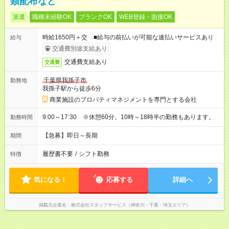
類配布など
派遣
職種未経験OK
ブランクOK
WEB登録・面接OK
時給1650円＋交 ■給与の前払いが可能な速払いサービスあり
給与
交通費別途支給あり
交通費支給あり
交通費
千葉県我孫子市
勤務地
我孫子駅から徒歩6分
商業施設のプロパティマネジメントを専門とする会社
9:00～17:30 ※休憩60分。10時～18時半の勤務もあります。
勤務時間
【急募】即日～長期
期間
履歴書不要
/
シフト勤務
特徴
気になる！
応募する
詳細へ
掲載元企業名
株式会社スタッフサービス（神奈川・千葉・埼玉エリア）