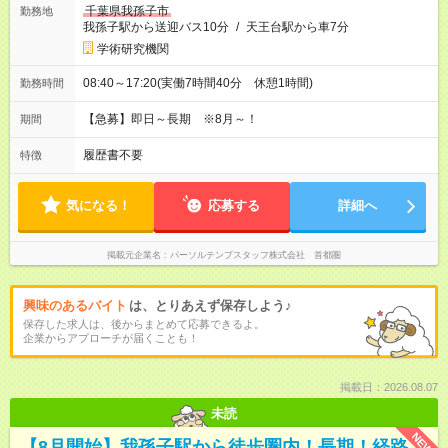
千葉県我孫子市
勤務地
我孫子駅から送迎バス10分
/
天王台駅から車7分
学術研究機関
08:40～17:20(実働7時間40分 休憩1時間)
勤務時間
【急募】即日～長期 ※8月～！
期間
履歴書不要
特徴
気になる！
応募する
詳細へ
掲載元企業名
パーソルテンプスタッフ株式会社 首都圏
興味のあるバイト
は、とりあえず保存しよう♪
保存した求人は、後からまとめて応募できるよ。
企業からアプローチが届くことも！
掲載日：2026.08.07
未読
NEW
【8月開始】我孫子駅から徒歩圏内！長期！経路