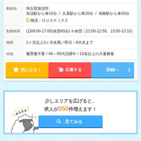
埼玉県加須市
勤務地
加須駅から車10分
/
久喜駅から車20分
/
鴻巣駅から車20分
物流・ロジスティクス
(1)09:00-17:00(休憩60分) ※休憩（12:00-12:50、15:00-15:10）
勤務時間
1ヶ月以上3ヶ月未満／即日～9月末まで
期間
履歴書不要
/
40～50代活躍中
/
10名以上の大量募集
特徴
気になる！
応募する
詳細へ
少しエリアを広げると、
350
求人が
件増えます！
見てみる