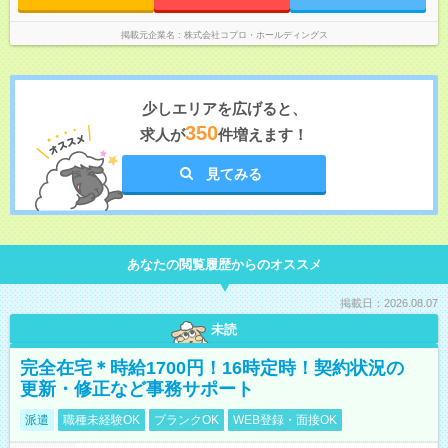
掲載元企業名
株式会社コプロ・ホールディングス
少しエリアを広げると、
350
求人が
件増えます！
見てみる
あなたの閲覧履歴からのオススメ
掲載日：2026.08.07
未読
完全在宅＊時給1700円！16時定時！契約状況の
更新・修正など事務サポート
派遣
職種未経験OK
ブランクOK
WEB登録・面接OK