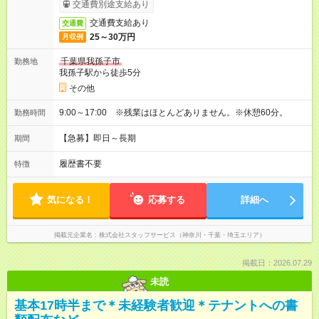
交通費別途支給あり
交通費支給あり
交通費
25～30万円
月収例
千葉県我孫子市
勤務地
我孫子駅から徒歩5分
その他
9:00～17:00 ※残業はほとんどありません。※休憩60分。
勤務時間
【急募】即日～長期
期間
履歴書不要
特徴
気になる！
応募する
詳細へ
掲載元企業名
株式会社スタッフサービス（神奈川・千葉・埼玉エリア）
掲載日：2026.07.29
未読
基本17時半まで＊未経験者歓迎＊テナントへの書