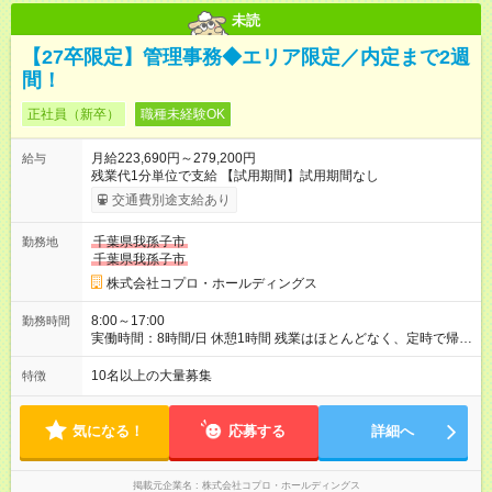
未読
【27卒限定】管理事務◆エリア限定／内定まで2週
間！
正社員（新卒）
職種未経験OK
月給223,690円～279,200円
給与
残業代1分単位で支給 【試用期間】試用期間なし
交通費別途支給あり
千葉県我孫子市
勤務地
千葉県我孫子市
株式会社コプロ・ホールディングス
8:00～17:00
勤務時間
実働時間：8時間/日 休憩1時間 残業はほとんどなく、定時で帰れ
る日が多い働き方です。 毎日の業務は進捗管理や事務が中心な
ので、 「今日やるべき仕事」が終われば、自然と区切りをつけ
10名以上の大量募集
特徴
やすいのが特長。 突発的な対応も少なく、無理をさせない働き
方を大切にしています。
気になる！
応募する
詳細へ
掲載元企業名
株式会社コプロ・ホールディングス