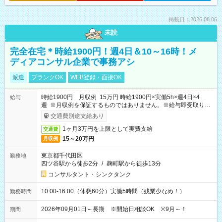
掲載日：2026.08.06
未読
完全在宅＊時給1900円！週4日＆10～16時！メ
ディアコンサル企業で事務アシ
派遣
ブランクOK
WEB登録・面接OK
時給1900円 月収例 15万円 時給1900円×実働5h×週4日×4
給与
週 ※月収例を保証するものではありません。※給与即受取りサ
ービス利用可（利用条件有）
交通費別途支給あり
1ヶ月3万円を上限として実費支給
交通費
15～20万円
月収例
東京都千代田区
勤務地
四ツ谷駅から徒歩2分
/
麹町駅から徒歩13分
コンサルタント・シンクタンク
10:00-16:00（休憩60分）実働5時間（残業少なめ！）
勤務時間
2026年09月01日～長期 ※開始日相談OK ※9月～！
期間