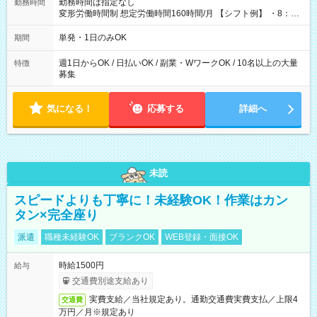
勤務時間は指定なし
勤務時間
変形労働時間制 想定労働時間160時間/月 【シフト例】 ・8：00
～21：00
単発・1日のみOK
期間
週1日からOK / 日払いOK / 副業・WワークOK / 10名以上の大量
特徴
募集
気になる！
応募する
詳細へ
未読
スピードよりも丁寧に！未経験OK！作業はカン
タン×完全座り
派遣
職種未経験OK
ブランクOK
WEB登録・面接OK
時給1500円
給与
交通費別途支給あり
実費支給／当社規定あり。通勤交通費実費支払／上限4
交通費
万円／月※規定あり