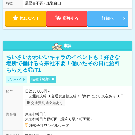
履歴書不要
/
服装自由
特徴
気になる！
応募する
詳細へ
未読
ちいさいかわいいキャラのイベントも！好きな
場所で働ける☆来社不要！働いたその日に給料
もらえる◎/T1
アルバイト
職種未経験OK
日給13,000円～
給与
＋交通費支給 ★交通費全額支給！ ┗案件により規定あり ★日払
いOK！（規定あり） ┗働いたその日に現金GET♪ お仕事後はコ
交通費別途支給あり
ンビニATMから 日払い分を引き落とせます！ 【試用期間】試
用期間なし
東京都町田市
勤務地
東京都町田市原町田（最寄り駅：町田駅）
株式会社ワンベルウッズ