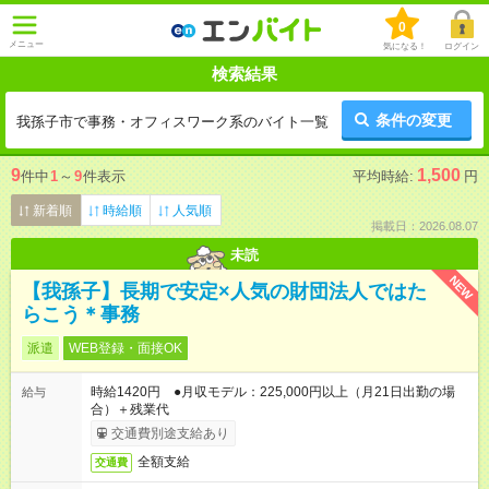
0
メニュー
気になる！
ログイン
検索結果
条件の変更
我孫子市で事務・オフィスワーク系のバイト一覧
9
1,500
件中
1
～
9
件表示
平均時給:
円
新着順
時給順
人気順
掲載日：2026.08.07
未読
NEW
【我孫子】長期で安定×人気の財団法人ではた
らこう＊事務
派遣
WEB登録・面接OK
時給1420円 ●月収モデル：225,000円以上（月21日出勤の場
給与
合）＋残業代
交通費別途支給あり
全額支給
交通費