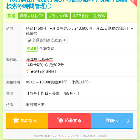
検索や時間管理〇
派遣
職種未経験OK
ブランクOK
WEB登録・面接OK
時給1450円 ●月収モデル：243,600円（月21日勤務の場合）＋
給与
残業代
交通費別途支給あり
全額支給
交通費
千葉県我孫子市
勤務地
我孫子駅から徒歩12分
★旅行関連会社
09:00～18:00(実働8時間 休憩1時間)
勤務時間
【急募】即日～長期 ※8月～！
期間
履歴書不要
特徴
気になる！
応募する
詳細へ
掲載元企業名
パーソルテンプスタッフ株式会社 首都圏