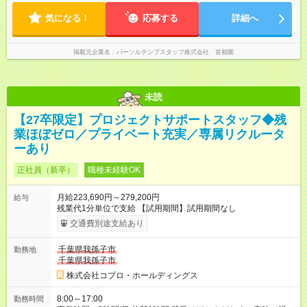
気になる！
応募する
詳細へ
掲載元企業名
パーソルテンプスタッフ株式会社 首都圏
未読
【27卒限定】プロジェクトサポートスタッフ◆残
業ほぼゼロ／プライベート充実／専属リクルータ
ーあり
正社員（新卒）
職種未経験OK
月給223,690円～279,200円
給与
残業代1分単位で支給 【試用期間】試用期間なし
交通費別途支給あり
千葉県我孫子市
勤務地
千葉県我孫子市
株式会社コプロ・ホールディングス
8:00～17:00
勤務時間