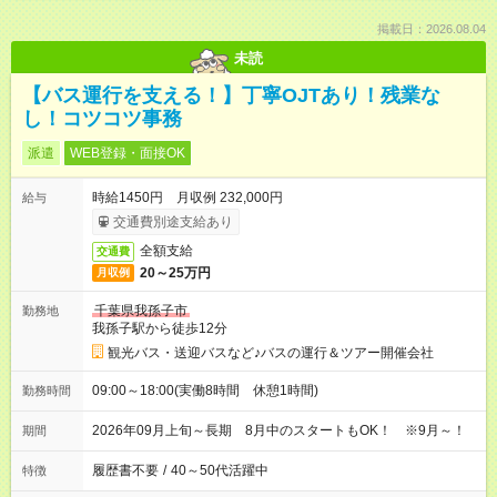
掲載日：2026.08.04
未読
【バス運行を支える！】丁寧OJTあり！残業な
し！コツコツ事務
派遣
WEB登録・面接OK
時給1450円 月収例 232,000円
給与
交通費別途支給あり
全額支給
交通費
20～25万円
月収例
千葉県我孫子市
勤務地
我孫子駅から徒歩12分
観光バス・送迎バスなど♪バスの運行＆ツアー開催会社
09:00～18:00(実働8時間 休憩1時間)
勤務時間
2026年09月上旬～長期 8月中のスタートもOK！ ※9月～！
期間
履歴書不要
/
40～50代活躍中
特徴