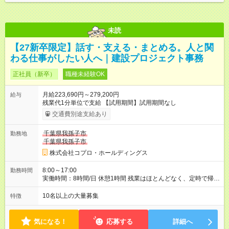
未読
【27新卒限定】話す・支える・まとめる。人と関
わる仕事がしたい人へ｜建設プロジェクト事務
正社員（新卒）
職種未経験OK
月給223,690円～279,200円
給与
残業代1分単位で支給 【試用期間】試用期間なし
交通費別途支給あり
千葉県我孫子市
勤務地
千葉県我孫子市
株式会社コプロ・ホールディングス
8:00～17:00
勤務時間
実働時間：8時間/日 休憩1時間 残業はほとんどなく、定時で帰れ
る日が多い働き方です。 毎日の業務は進捗管理や事務が中心な
ので、 「今日やるべき仕事」が終われば、自然と区切りをつけ
10名以上の大量募集
特徴
やすいのが特長。 突発的な対応も少なく、無理をさせない働き
方を大切にしています。
気になる！
応募する
詳細へ