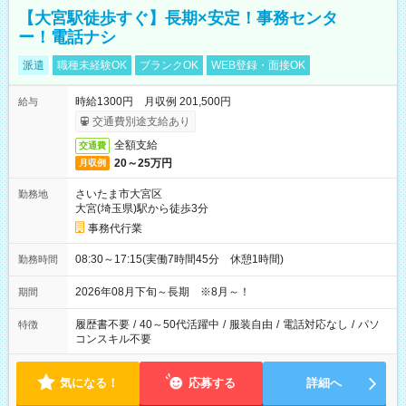
【大宮駅徒歩すぐ】長期×安定！事務センタ
ー！電話ナシ
派遣
職種未経験OK
ブランクOK
WEB登録・面接OK
時給1300円 月収例 201,500円
給与
交通費別途支給あり
全額支給
交通費
20～25万円
月収例
さいたま市大宮区
勤務地
大宮(埼玉県)駅から徒歩3分
事務代行業
08:30～17:15(実働7時間45分 休憩1時間)
勤務時間
2026年08月下旬～長期 ※8月～！
期間
履歴書不要
/
40～50代活躍中
/
服装自由
/
電話対応なし
/
パソ
特徴
コンスキル不要
気になる！
応募する
詳細へ