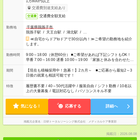
1万800円以上
交通費別途支給あり
交通費全額支給
交通費
千葉県我孫子市
勤務地
我孫子駅
/
天王台駅
/
湖北駅
/
…
≪自宅からドアtoドアで30分以内！≫ご希望の勤務地を紹介
します。
9:00～18:00（休憩60分） ■ご希望があれば下記シフトもOK！
勤務時間
早番 7:00～16:00 遅番 10:00～19:00 「家族と休みを合わせた
い」 「余裕を持って夕飯の準備がしたい」 「できれば残業はし
たくない」 など、ご希望を教えてくださいね。 ※Wワーク希望
【現在も積極採用中！急募！】2カ月～ ■ご応募から最短2～3
期間
の方へ 今ご覧のお仕事で希望する勤務時間と、もう1つのお仕事
日後の就業も相談可能です！
の勤務時間。 合計で週40時間を超える場合は応募できません。
履歴書不要
/
40～50代活躍中
/
服装自由
/
シフト勤務
/
10名以
特徴
上の大量募集
/
電話対応なし
/
パソコンスキル不要
気になる！
応募する
詳細へ
掲載元企業名
日研トータルソーシング株式会社 メディカルケア事業部
掲載日：2026.08.08