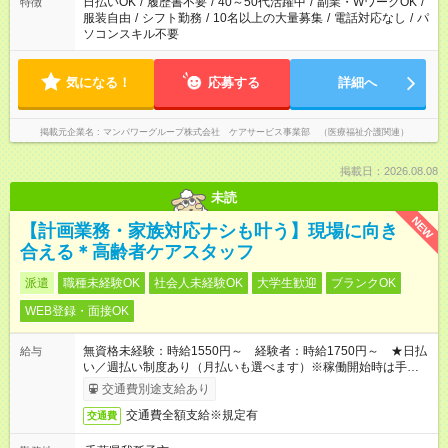
日払いOK
/
履歴書不要
/
40～50代活躍中
/
副業・WワークOK
/
特徴
服装自由
/
シフト勤務
/
10名以上の大量募集
/
電話対応なし
/
パ
ソコンスキル不要
気になる！
応募する
詳細へ
掲載元企業名
マンパワーグループ株式会社 ケアサービス事業部 （医療福祉介護関連）
掲載日：2026.08.08
未読
NEW
【計画業務・家族対応ナシも叶う】現場に向き
合える＊高齢者ケアスタッフ
派遣
職種未経験OK
社会人未経験OK
大学生歓迎
ブランクOK
WEB登録・面接OK
無資格未経験：時給1550円～ 経験者：時給1750円～ ★日払
給与
い／週払い制度あり（月払いも選べます）※稼働開始時は手続き
完了次第のお支払いとなります。
交通費別途支給あり
交通費全額支給※規定有
交通費