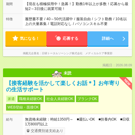
「できれば残業はしたくない」 など、ご希望を教えてください
【現在も積極採用中！急募！】勤務1年以上が多数！応募から最
期間
ね。 ※Wワーク希望の方へ 今ご覧のお仕事で希望する勤務時間
短2～3日後に就業可能！
と、もう1つのお仕事の勤務時間。 合計で週40時間を超える場
合は応募できません。
履歴書不要
/
40～50代活躍中
/
服装自由
/
シフト勤務
/
10名以
特徴
上の大量募集
/
電話対応なし
/
パソコンスキル不要
気になる！
応募する
詳細へ
掲載元企業名
日研トータルソーシング株式会社 メディカルケア事業部
掲載日：2026.08.09
未読
NEW
【接客経験を活かして楽しくお話＊】お年寄り
の生活サポート
派遣
職種未経験OK
社会人未経験OK
ブランクOK
WEB登録・面接OK
無資格未経験：時給1350円～ ■週払いOK ■扶養内OK ■日収
給与
1万800円以上
交通費別途支給あり