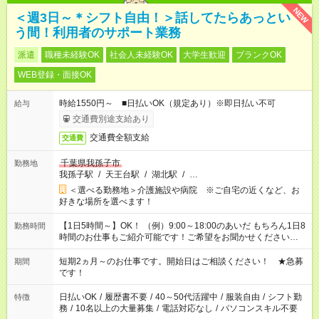
NEW
＜週3日～＊シフト自由！＞話してたらあっとい
う間！利用者のサポート業務
派遣
職種未経験OK
社会人未経験OK
大学生歓迎
ブランクOK
WEB登録・面接OK
時給1550円～ ■日払いOK（規定あり）※即日払い不可
給与
交通費別途支給あり
交通費全額支給
交通費
千葉県我孫子市
勤務地
我孫子駅
/
天王台駅
/
湖北駅
/
…
＜選べる勤務地＞介護施設や病院 ※ご自宅の近くなど、お
好きな場所を選べます！
【1日5時間～】OK！ （例）9:00～18:00のあいだ もちろん1日8
勤務時間
時間のお仕事もご紹介可能です！ご希望をお聞かせください！
その他の時間帯もあなたのライフスタイルに合わせて お選びい
ただけます！ 【シフト固定もOK】★家庭の都合でお休みが必要
短期2ヵ月～のお仕事です。開始日はご相談ください！ ★急募
期間
な場合も遠慮なくご相談ください。 ※週最低15時間以上の勤務
です！
が必要です
日払いOK
/
履歴書不要
/
40～50代活躍中
/
服装自由
/
シフト勤
特徴
務
/
10名以上の大量募集
/
電話対応なし
/
パソコンスキル不要