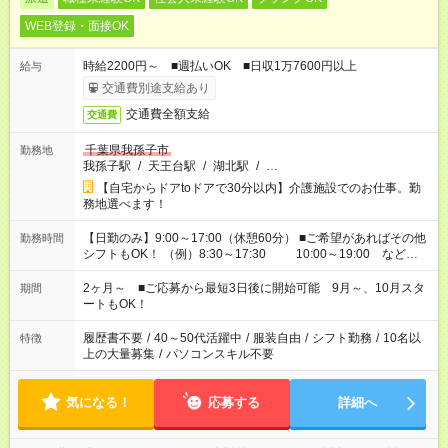
WEB登録・面接OK
時給2200円～ ■週払いOK ■日収1万7600円以上
給与
交通費別途支給あり
交通費全額支給
交通費
千葉県我孫子市
勤務地
我孫子駅
/
天王台駅
/
湖北駅
/
…
【自宅からドアtoドアで30分以内】介護施設でのお仕事。勤
務地選べます！
【日勤のみ】9:00～17:00（休憩60分） ■ご希望があればその他
勤務時間
シフトもOK！ （例）8:30～17:30 10:00～19:00 など
「家族とお休みを合わせたい」 「できれば残業はしたくない」
など、あなたのご希望に沿ったお仕事をご紹介します！ ※Wワ
2ヶ月～ ■ご応募から最短3日後に開始可能 9月～、10月スタ
期間
ーク希望の方へ 今ご覧のお仕事で希望する勤務時間と、もう1つ
ートもOK！
のお仕事の勤務時間。 合計で週40時間を超える場合は応募でき
ません
履歴書不要
/
40～50代活躍中
/
服装自由
/
シフト勤務
/
10名以
特徴
上の大量募集
/
パソコンスキル不要
気になる！
応募する
詳細へ