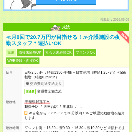
掲載日：2026.08.08
未読
NEW
≪月8回で20.7万円が目指せる！≫介護施設の夜
勤スタッフ＊週払いOK
派遣
職種未経験OK
社会人未経験OK
ブランクOK
WEB登録・面接OK
日収2.5万円：時給1350円×8h＋残業割増（時給1.25×8h）+深夜
給与
割増（時給0.25×5h）
交通費別途支給あり
交通費全額支給
交通費
千葉県我孫子市
勤務地
我孫子駅
/
天王台駅
/
湖北駅
/
…
≪自宅からドアtoドアで30分以内！≫ご希望の勤務地を紹介
します。
▽シフト例 ・16:30～翌9:30 ・16:30～翌10:30など ※慣れるま
勤務時間