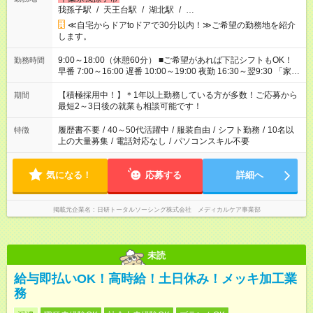
我孫子駅
/
天王台駅
/
湖北駅
/
…
≪自宅からドアtoドアで30分以内！≫ご希望の勤務地を紹介
します。
9:00～18:00（休憩60分） ■ご希望があれば下記シフトもOK！
勤務時間
早番 7:00～16:00 遅番 10:00～19:00 夜勤 16:30～翌9:30 「家族
と休みを合わせたい」 「余裕を持って夕飯の準備がしたい」
「できれば残業はしたくない」 など、ご希望を教えてください
【積極採用中！】＊1年以上勤務している方が多数！ご応募から
期間
ね。 ※Wワーク希望の方へ 今ご覧のお仕事で希望する勤務時間
最短2～3日後の就業も相談可能です！
と、もう1つのお仕事の勤務時間が 合計で週40時間を超える場
合は応募できません。
履歴書不要
/
40～50代活躍中
/
服装自由
/
シフト勤務
/
10名以
特徴
上の大量募集
/
電話対応なし
/
パソコンスキル不要
気になる！
応募する
詳細へ
掲載元企業名
日研トータルソーシング株式会社 メディカルケア事業部
未読
給与即払いOK！高時給！土日休み！メッキ加工業
務