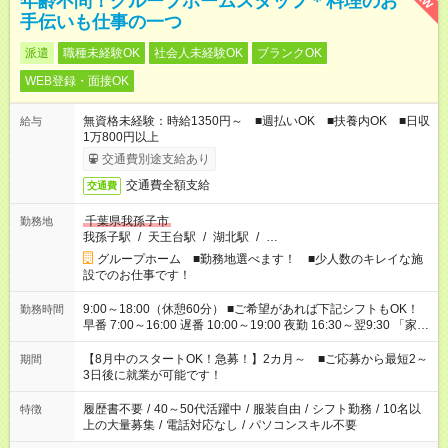
年齢不問！グループホームスタッフ＊料理のお
手伝いも仕事の一つ
派遣
職種未経験OK
社会人未経験OK
ブランクOK
WEB登録・面接OK
無資格未経験：時給1350円～ ■週払いOK ■扶養内OK ■日収
給与
1万800円以上
交通費別途支給あり
交通費全額支給
交通費
千葉県我孫子市
勤務地
我孫子駅
/
天王台駅
/
湖北駅
/
…
グループホーム ■勤務地選べます！ ■少人数のキレイな施
設でのお仕事です！
9:00～18:00（休憩60分） ■ご希望があれば下記シフトもOK！
勤務時間
早番 7:00～16:00 遅番 10:00～19:00 夜勤 16:30～翌9:30 「家族
と休みを合わせたい」 「余裕を持って夕飯の準備がしたい」
「できれば残業はしたくない」 など、ご希望を教えてください
【8月中のスタートOK！急募！】2カ月～ ■ご応募から最短2～
期間
ね。 ※Wワーク希望の方へ 今ご覧のお仕事で希望する勤務時間
3日後に就業が可能です！
と、もう1つのお仕事の勤務時間。 合計で週40時間を超える場
合は応募できません。
履歴書不要
/
40～50代活躍中
/
服装自由
/
シフト勤務
/
10名以
特徴
上の大量募集
/
電話対応なし
/
パソコンスキル不要