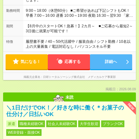
します。
9:00～18:00（休憩60分） ■ご希望があれば下記シフトもOK！
勤務時間
早番 7:00～16:00 遅番 10:00～19:00 夜勤 16:30～翌9:30 「家族
と休みを合わせたい」 「余裕を持って夕飯の準備がしたい」
「できれば残業はしたくない」 など、ご希望を教えてください
【8月中のスタートOK！急募！】2カ月～ ■ご応募から最短2～
期間
ね。 ※Wワーク希望の方へ 今ご覧のお仕事で希望する勤務時間
3日後に就業が可能です！
と、もう1つのお仕事の勤務時間。 合計で週40時間を超える場
合は応募できません。
履歴書不要
/
40～50代活躍中
/
服装自由
/
シフト勤務
/
10名以
特徴
上の大量募集
/
電話対応なし
/
パソコンスキル不要
気になる！
応募する
詳細へ
掲載元企業名
日研トータルソーシング株式会社 メディカルケア事業部
掲載日：2026.08.09
未読
NEW
＼1日だけでOK！／好きな時に働く＊お菓子の
仕分け／日払いOK
派遣
職種未経験OK
社会人未経験OK
大学生歓迎
ブランクOK
WEB登録・面接OK