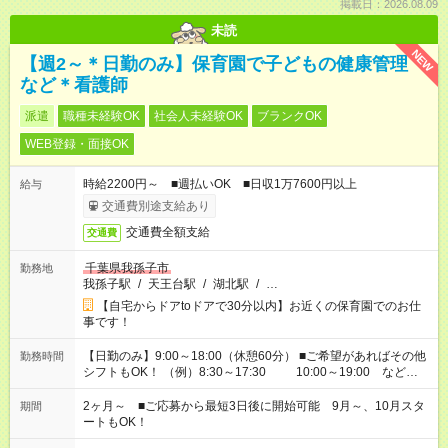
掲載日：2026.08.09
未読
NEW
【週2～＊日勤のみ】保育園で子どもの健康管理
など＊看護師
派遣
職種未経験OK
社会人未経験OK
ブランクOK
WEB登録・面接OK
時給2200円～ ■週払いOK ■日収1万7600円以上
給与
交通費別途支給あり
交通費全額支給
交通費
千葉県我孫子市
勤務地
我孫子駅
/
天王台駅
/
湖北駅
/
…
【自宅からドアtoドアで30分以内】お近くの保育園でのお仕
事です！
【日勤のみ】9:00～18:00（休憩60分） ■ご希望があればその他
勤務時間
シフトもOK！ （例）8:30～17:30 10:00～19:00 など
「家族とお休みを合わせたい」 「余裕を持って夕飯の準備がし
たい」 「できれば残業はしたくない」 など、ご希望があれば教
2ヶ月～ ■ご応募から最短3日後に開始可能 9月～、10月スタ
期間
えてくださいね。 ※Wワーク希望の方へ 今ご覧のお仕事で希望
ートもOK！
する勤務時間と、もう1つのお仕事の勤務時間。 合計で週40時