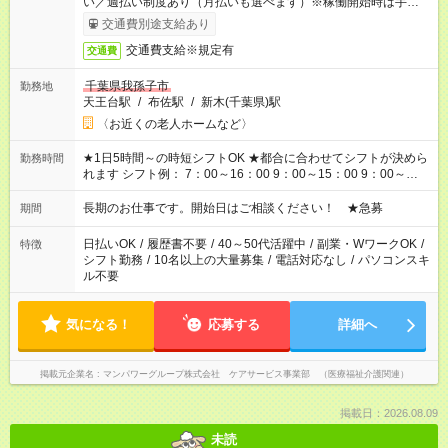
い／週払い制度あり（月払いも選べます）※稼働開始時は手続き
完了次第のお支払いとなります。
交通費別途支給あり
交通費支給※規定有
交通費
千葉県我孫子市
勤務地
天王台駅
/
布佐駅
/
新木(千葉県)駅
〈お近くの老人ホームなど〉
★1日5時間～の時短シフトOK ★都合に合わせてシフトが決めら
勤務時間
れます シフト例： 7：00～16：00 9：00～15：00 9：00～
18：00 11：00～20：00 など ※Wワークの場合、他のお仕事と
合わせ週40時間超の就業はご案内できません ※法令に基づき、
長期のお仕事です。開始日はご相談ください！ ★急募
期間
週20時間以上勤務は社会保険への加入対象となります ※労働者
派遣法（日雇い派遣の原則禁止）により、短時間・短期間の就
日払いOK
/
履歴書不要
/
40～50代活躍中
/
副業・WワークOK
/
特徴
業はご案内が難しい場合があります
シフト勤務
/
10名以上の大量募集
/
電話対応なし
/
パソコンスキ
ル不要
気になる！
応募する
詳細へ
掲載元企業名
マンパワーグループ株式会社 ケアサービス事業部 （医療福祉介護関連）
掲載日：2026.08.09
未読