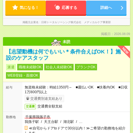
気になる！
応募する
詳細へ
掲載元企業名
日研トータルソーシング株式会社 メディカルケア事業部
掲載日：2026.08.09
未読
NEW
【志望動機は何でもいい＊条件合えばOK！】施
設のケアスタッフ
派遣
職種未経験OK
社会人未経験OK
ブランクOK
WEB登録・面接OK
無資格未経験：時給1350円～ ■週払いOK ■扶養内OK ■日収
給与
1万800円以上
交通費別途支給あり
交通費全額支給
交通費
千葉県我孫子市
勤務地
我孫子駅
/
天王台駅
/
湖北駅
/
…
≪自宅からドアtoドアで30分以内！≫ご希望の勤務地を紹介