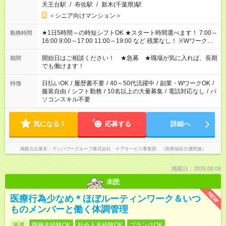
天王台駅
/
布佐駅
/
新木(千葉県)駅
＜シニア向けマンション＞
★1日5時間～の時短シフトOK ★スタート時間選べます！ 7:00～
勤務時間
16:00 9:00～17:00 11:00～19:00 など 残業なし！ ※Wワークの
場合、他のお仕事と合わせ週40時間超の就業はご案内できませ
ん ※法令に基づき、週20時間以上勤務は社会保険への加入対象
開始日はご相談ください！ ★急募 ★職場が気に入れば、長期
期間
となります ※労働者派遣法（日雇い派遣の原則禁止）により、
でも働けます！
短時間・短期間の就業はご案内が難しい場合があります
日払いOK
/
履歴書不要
/
40～50代活躍中
/
副業・WワークOK
/
特徴
服装自由
/
シフト勤務
/
10名以上の大量募集
/
電話対応なし
/
パ
ソコンスキル不要
気になる！
応募する
詳細へ
掲載元企業名
マンパワーグループ株式会社 ケアサービス事業部 （医療福祉介護関連）
掲載日：2026.08.09
未読
NEW
医療行為少なめ＊ほぼルーティンワーク＆いつ
ものメンバーと働く体調管理
派遣
職種未経験OK
社会人未経験OK
ブランクOK