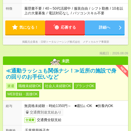
履歴書不要
/
40～50代活躍中
/
服装自由
/
シフト勤務
/
10名以
特徴
上の大量募集
/
電話対応なし
/
パソコンスキル不要
気になる！
応募する
詳細へ
掲載元企業名
日研トータルソーシング株式会社 メディカルケア事業部
掲載日：2026.08.09
未読
NEW
≪通勤ラッシュも関係ナシ！≫近所の施設で身
の回りのお手伝いなど
派遣
職種未経験OK
社会人未経験OK
ブランクOK
WEB登録・面接OK
無資格未経験：時給1350円～ ■週払いOK ■扶養内OK
給与
交通費別途支給あり
交通費全額支給
交通費
千葉県我孫子市
勤務地