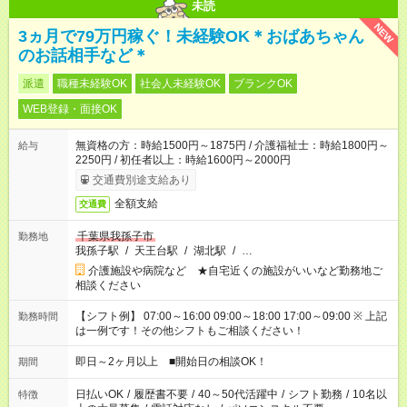
未読
NEW
3ヵ月で79万円稼ぐ！未経験OK＊おばあちゃん
のお話相手など＊
派遣
職種未経験OK
社会人未経験OK
ブランクOK
WEB登録・面接OK
無資格の方：時給1500円～1875円 / 介護福祉士：時給1800円～
給与
2250円 / 初任者以上：時給1600円～2000円
交通費別途支給あり
全額支給
交通費
千葉県我孫子市
勤務地
我孫子駅
/
天王台駅
/
湖北駅
/
…
介護施設や病院など ★自宅近くの施設がいいなど勤務地ご
相談ください
【シフト例】 07:00～16:00 09:00～18:00 17:00～09:00 ※ 上記
勤務時間
は一例です！その他シフトもご相談ください！
即日～2ヶ月以上 ■開始日の相談OK！
期間
日払いOK
/
履歴書不要
/
40～50代活躍中
/
シフト勤務
/
10名以
特徴