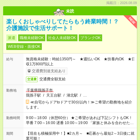
掲載日：2026.08.09
未読
NEW
楽しくおしゃべりしてたらもう終業時間！？
介護施設で生活サポート！
派遣
職種未経験OK
社会人未経験OK
ブランクOK
WEB登録・面接OK
無資格未経験：時給1350円～ ★週払いOK ★扶養内OK ★日
給与
収1万800円以上
交通費別途支給あり
交通費全額支給
交通費
千葉県我孫子市
勤務地
我孫子駅
/
天王台駅
/
湖北駅
/
…
≪自宅からドアtoドアで30分以内！≫ご希望の勤務地を紹介
します。
9:00～18:00（休憩60分） ★ご希望があれば下記シフトもOK！
勤務時間
早番 7:00～16:00 遅番 10:00～19:00 「家族と休みを合わせた
い」 「余裕を持って夕飯の準備がしたい」 「できれば残業はし
たくない」 など、ご希望を教えてくださいね。 ※Wワーク希望
【現在も積極採用中！】■2カ月～ ■応募から最短2～3日後に就
期間
の方へ 複数就業の場合は、合計40時間以内。
業可能！