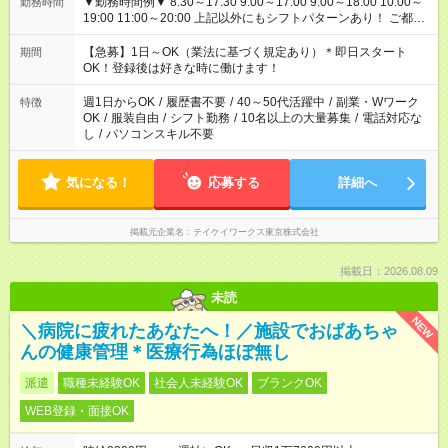
▼勤務時間例▼ 8:30～17:30 9:00～17:00 9:00～18:00 10:00～
勤務時間
19:00 11:00～20:00 上記以外にもシフトパターンあり！ ご都合
に合わせてお仕事をご案内します＾＾
【急募】1日～OK（業法に基づく規定あり）＊即日スタート
期間
OK！登録後は好きな時に働けます！
週1日からOK
/
履歴書不要
/
40～50代活躍中
/
副業・Wワーク
特徴
OK
/
服装自由
/
シフト勤務
/
10名以上の大量募集
/
電話対応な
し
/
パソコンスキル不要
気になる！
応募する
詳細へ
掲載元企業名
テイケイワークス東京株式会社
掲載日：2026.08.09
未読
NEW
＼病院に疲れたあなたへ！／施設でおばあちゃ
んの健康管理＊医療行為ほぼ無し
派遣
職種未経験OK
社会人未経験OK
ブランクOK
WEB登録・面接OK