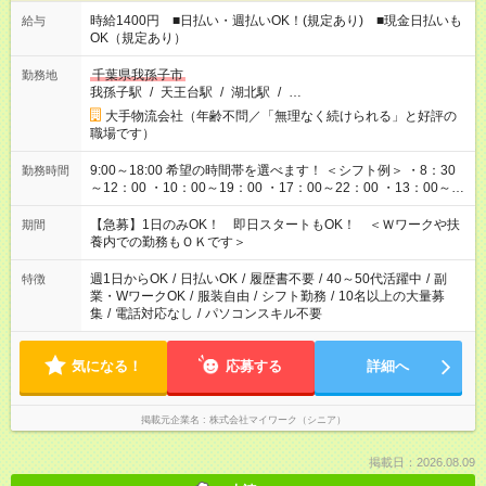
時給1400円 ■日払い・週払いOK！(規定あり) ■現金日払いも
給与
OK（規定あり）
千葉県我孫子市
勤務地
我孫子駅
/
天王台駅
/
湖北駅
/
…
大手物流会社（年齢不問／「無理なく続けられる」と好評の
職場です）
9:00～18:00 希望の時間帯を選べます！ ＜シフト例＞ ・8：30
勤務時間
～12：00 ・10：00～19：00 ・17：00～22：00 ・13：00～
22：00 ・22：00～翌6：00 など
【急募】1日のみOK！ 即日スタートもOK！ ＜Ｗワークや扶
期間
養内での勤務もＯＫです＞
週1日からOK
/
日払いOK
/
履歴書不要
/
40～50代活躍中
/
副
特徴
業・WワークOK
/
服装自由
/
シフト勤務
/
10名以上の大量募
集
/
電話対応なし
/
パソコンスキル不要
気になる！
応募する
詳細へ
掲載元企業名
株式会社マイワーク（シニア）
掲載日：2026.08.09