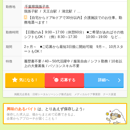
千葉県我孫子市
勤務地
我孫子駅
/
天王台駅
/
湖北駅
/
…
【自宅からドアtoドアで30分以内】介護施設でのお仕事。勤
務地選べます！
【日勤のみ】9:00～17:00（休憩60分） ■ご希望があればその他
勤務時間
シフトもOK！ （例）8:30～17:30 10:00～19:00 など
「家族とお休みを合わせたい」 「できれば残業はしたくない」
など、あなたのご希望に沿ったお仕事をご紹介します！ ※Wワ
2ヶ月～ ■ご応募から最短3日後に開始可能 9月～、10月スタ
期間
ーク希望の方へ 今ご覧のお仕事で希望する勤務時間と、もう1つ
ートもOK！
のお仕事の勤務時間。 合計で週40時間を超える場合は応募でき
ません
履歴書不要
/
40～50代活躍中
/
服装自由
/
シフト勤務
/
10名以
特徴
上の大量募集
/
パソコンスキル不要
気になる！
応募する
詳細へ
掲載元企業名
日研トータルソーシング株式会社 メディカルケア事業部 ナース派遣
興味のあるバイト
は、とりあえず保存しよう♪
保存した求人は、後からまとめて応募できるよ。
企業からアプローチが届くことも！