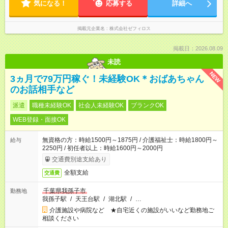
気になる！
応募する
詳細へ
掲載元企業名
株式会社ゼフィロス
掲載日：2026.08.09
未読
NEW
3ヵ月で79万円稼ぐ！未経験OK＊おばあちゃん
のお話相手など
派遣
職種未経験OK
社会人未経験OK
ブランクOK
WEB登録・面接OK
無資格の方：時給1500円～1875円 / 介護福祉士：時給1800円～
給与
2250円 / 初任者以上：時給1600円～2000円
交通費別途支給あり
全額支給
交通費
千葉県我孫子市
勤務地
我孫子駅
/
天王台駅
/
湖北駅
/
…
介護施設や病院など ★自宅近くの施設がいいなど勤務地ご
相談ください