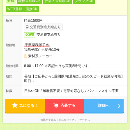
派遣
職種未経験OK
社会人未経験OK
ブランクOK
WEB登録・面接OK
時給1500円
給与
交通費別途支給あり
交通費支給有り
交通費
千葉県我孫子市
勤務地
我孫子駅から徒歩13分
素材系メーカー
8:00～17:00 ※表記のうち実働8時間です。
勤務時間
長期【ご応募から1週間以内(最短2日目)のスピード就業が可能】
期間
即日～
日払いOK
/
履歴書不要
/
電話対応なし
/
パソコンスキル不要
特徴
気になる！
応募する
詳細へ
掲載元企業名
株式会社テクノ・サービス