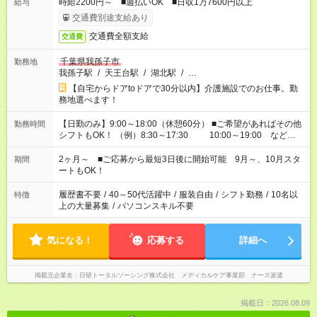
時給2200円～ ■週払いOK ■日収1万7600円以上
給与
交通費別途支給あり
交通費全額支給
交通費
千葉県我孫子市
勤務地
我孫子駅
/
天王台駅
/
湖北駅
/
…
【自宅からドアtoドアで30分以内】介護施設でのお仕事。勤
務地選べます！
【日勤のみ】9:00～18:00（休憩60分） ■ご希望があればその他
勤務時間
シフトもOK！ （例）8:30～17:30 10:00～19:00 など
「家族とお休みを合わせたい」 「できれば残業はしたくない」
など、あなたのご希望に沿ったお仕事をご紹介します！ ※Wワ
2ヶ月～ ■ご応募から最短3日後に開始可能 9月～、10月スタ
期間
ーク希望の方へ 今ご覧のお仕事で希望する勤務時間と、もう1つ
ートもOK！
のお仕事の勤務時間。 合計で週40時間を超える場合は応募でき
ません
履歴書不要
/
40～50代活躍中
/
服装自由
/
シフト勤務
/
10名以
特徴
上の大量募集
/
パソコンスキル不要
気になる！
応募する
詳細へ
掲載元企業名
日研トータルソーシング株式会社 メディカルケア事業部 ナース派遣
掲載日：2026.08.09