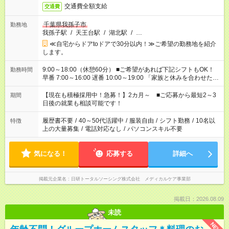
交通費全額支給
交通費
千葉県我孫子市
勤務地
我孫子駅
/
天王台駅
/
湖北駅
/
…
≪自宅からドアtoドアで30分以内！≫ご希望の勤務地を紹介
します。
9:00～18:00（休憩60分） ■ご希望があれば下記シフトもOK！
勤務時間
早番 7:00～16:00 遅番 10:00～19:00 「家族と休みを合わせた
い」 「余裕を持って夕飯の準備がしたい」 「できれば残業はし
たくない」 など、ご希望を教えてくださいね。 ※Wワーク希望
【現在も積極採用中！急募！】2カ月～ ■ご応募から最短2～3
期間
の方へ 今ご覧のお仕事で希望する勤務時間と、もう1つのお仕事
日後の就業も相談可能です！
の勤務時間。 合計で週40時間を超える場合は応募できません。
履歴書不要
/
40～50代活躍中
/
服装自由
/
シフト勤務
/
10名以
特徴
上の大量募集
/
電話対応なし
/
パソコンスキル不要
気になる！
応募する
詳細へ
掲載元企業名
日研トータルソーシング株式会社 メディカルケア事業部
掲載日：2026.08.09
未読
NEW