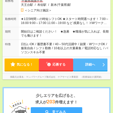
千葉県我孫子市
勤務地
天王台駅
/
布佐駅
/
新木(千葉県)駅
＜シニア向け施設＞
★1日5時間～の時短シフトOK ★スタート時間選べます！ 7:00～
勤務時間
16:00 9:00～17:00 11:00～19:00 など 残業なし！ ※Wワークの
場合、他のお仕事と合わせ週40時間超の就業はご案内できませ
ん ※法令に基づき、週20時間以上勤務は社会保険への加入対象
開始日はご相談ください！ ★急募 ★職場が気に入れば、長期
期間
となります ※労働者派遣法（日雇い派遣の原則禁止）により、
でも働けます！
短時間・短期間の就業はご案内が難しい場合があります
日払いOK
/
履歴書不要
/
40～50代活躍中
/
副業・WワークOK
/
特徴
服装自由
/
シフト勤務
/
10名以上の大量募集
/
電話対応なし
/
パ
ソコンスキル不要
気になる！
応募する
詳細へ
掲載元企業名
マンパワーグループ株式会社 ケアサービス事業部 （医療福祉介護関連）
少しエリアを広げると、
203
求人が
件増えます！
見てみる