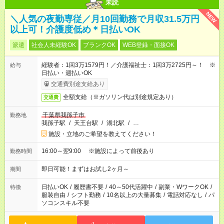
未読
NEW
＼人気の夜勤専従／月10回勤務で月収31.5万円
以上可！介護度低め＊日払いOK
派遣
社会人未経験OK
ブランクOK
WEB登録・面接OK
経験者：1回3万1579円！／介護福祉士：1回3万2725円～！ ※
給与
日払い・週払いOK
交通費別途支給あり
全額支給（※ガソリン代は別途規定あり）
交通費
千葉県我孫子市
勤務地
我孫子駅
/
天王台駅
/
湖北駅
/
…
施設・立地のご希望を教えてください！
16:00～翌9:00 ※施設によって前後あり
勤務時間
即日可能！まずはお試し2ヶ月～
期間
日払いOK
/
履歴書不要
/
40～50代活躍中
/
副業・WワークOK
/
特徴
服装自由
/
シフト勤務
/
10名以上の大量募集
/
電話対応なし
/
パ
ソコンスキル不要