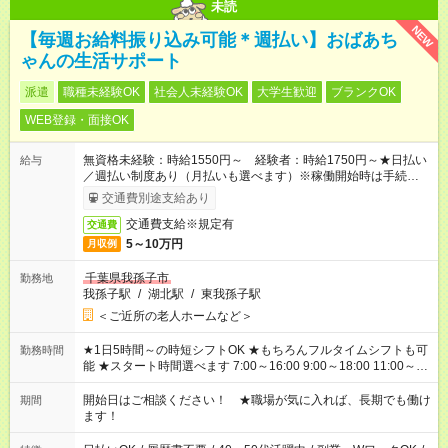
未読
NEW
【毎週お給料振り込み可能＊週払い】おばあち
ゃんの生活サポート
派遣
職種未経験OK
社会人未経験OK
大学生歓迎
ブランクOK
WEB登録・面接OK
無資格未経験：時給1550円～ 経験者：時給1750円～★日払い
給与
／週払い制度あり（月払いも選べます）※稼働開始時は手続き完
了次第のお支払いとなります。
交通費別途支給あり
交通費支給※規定有
交通費
5～10万円
月収例
千葉県我孫子市
勤務地
我孫子駅
/
湖北駅
/
東我孫子駅
＜ご近所の老人ホームなど＞
★1日5時間～の時短シフトOK ★もちろんフルタイムシフトも可
勤務時間
能 ★スタート時間選べます 7:00～16:00 9:00～18:00 11:00～
20:00 など 残業なし！ ※Wワークの場合、他のお仕事と合わせ
週40時間超の就業はご案内できません ※法令に基づき、週20時
開始日はご相談ください！ ★職場が気に入れば、長期でも働け
期間
間以上勤務は社会保険への加入対象となります ※労働者派遣法
ます！
（日雇い派遣の原則禁止）により、短時間・短期間の就業はご
案内が難しい場合があります