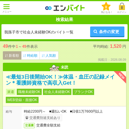
0
メニュー
気になる！
ログイン
検索結果
条件の変更
我孫子市で社会人未経験OKのバイト一覧
49
1,520
件中
1
～
49
件表示
平均時給:
円
新着順
時給順
人気順
掲載日：2026.08.09
未読
NEW
≪最短3日後開始OK！≫体温・血圧の記録メイ
ン＊看護師資格で高収入Get！
派遣
職種未経験OK
社会人未経験OK
ブランクOK
WEB登録・面接OK
時給2200円～ ■週払いOK ■日収1万7600円以上
給与
交通費別途支給あり
交通費全額支給
交通費