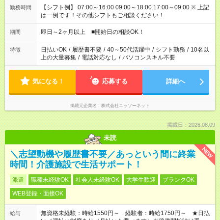
【シフト例】 07:00～16:00 09:00～18:00 17:00～09:00 ※ 上記
勤務時間
は一例です！その他シフトもご相談ください！
即日～2ヶ月以上 ■開始日の相談OK！
期間
日払いOK
/
履歴書不要
/
40～50代活躍中
/
シフト勤務
/
10名以
特徴
上の大量募集
/
電話対応なし
/
パソコンスキル不要
気になる！
応募する
詳細へ
掲載元企業名
株式会社ニッソーネット
掲載日：2026.08.09
未読
NEW
＼志望動機や履歴書不要／あっという間に終業
時間！介護施設で生活サポート！
派遣
職種未経験OK
社会人未経験OK
大学生歓迎
ブランクOK
WEB登録・面接OK
無資格未経験：時給1550円～ 経験者：時給1750円～ ★日払
給与