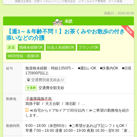
掲載元企業名
日研トータルソーシング株式会社 メディカルケア事業部 ナース派遣
掲載日：2026.08.09
未読
NEW
【週3～＆年齢不問！】お茶くみやお散歩の付き
添いなどの介護
派遣
職種未経験OK
社会人未経験OK
ブランクOK
WEB登録・面接OK
無資格未経験：時給1350円～ ■週払いOK ■扶養内OK ■日収
給与
1万800円以上
交通費別途支給あり
交通費全額支給
交通費
千葉県我孫子市
勤務地
我孫子駅
/
天王台駅
/
湖北駅
/
…
≪自宅からドアtoドアで30分以内！≫ご希望の勤務地を紹介
します。
9:00～18:00（休憩60分） ■ご希望があれば下記シフトもOK！
勤務時間
早番 7:00～16:00 遅番 10:00～19:00 夜勤 16:30～翌9:30 「家族
と休みを合わせたい」 「余裕を持って夕飯の準備がしたい」