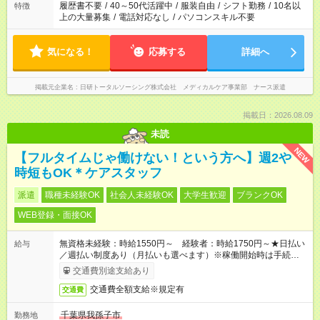
間を超える場合は応募できません
履歴書不要
/
40～50代活躍中
/
服装自由
/
シフト勤務
/
10名以
特徴
上の大量募集
/
電話対応なし
/
パソコンスキル不要
気になる！
応募する
詳細へ
掲載元企業名
日研トータルソーシング株式会社 メディカルケア事業部 ナース派遣
掲載日：2026.08.09
未読
NEW
【フルタイムじゃ働けない！という方へ】週2や
時短もOK＊ケアスタッフ
派遣
職種未経験OK
社会人未経験OK
大学生歓迎
ブランクOK
WEB登録・面接OK
無資格未経験：時給1550円～ 経験者：時給1750円～★日払い
給与
／週払い制度あり（月払いも選べます）※稼働開始時は手続き完
了次第のお支払いとなります。
交通費別途支給あり
交通費全額支給※規定有
交通費
千葉県我孫子市
勤務地