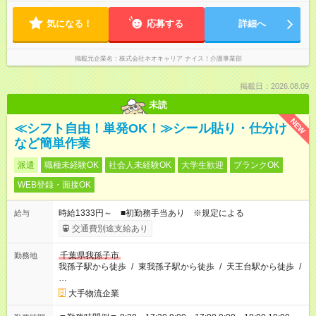
気になる！
応募する
詳細へ
掲載元企業名
株式会社ネオキャリア ナイス！介護事業部
掲載日：2026.08.09
未読
NEW
≪シフト自由！単発OK！≫シール貼り・仕分け
など簡単作業
派遣
職種未経験OK
社会人未経験OK
大学生歓迎
ブランクOK
WEB登録・面接OK
時給1333円～ ■初勤務手当あり ※規定による
給与
交通費別途支給あり
千葉県我孫子市
勤務地
我孫子駅から徒歩
/
東我孫子駅から徒歩
/
天王台駅から徒歩
/
…
大手物流企業