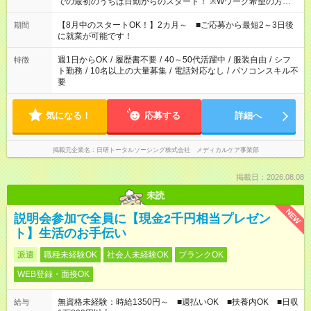
での最初のうちは日勤からのスタート！ ※Wワーク希望の方へ
複数就業の場合は、合計40時間以内。
【8月中のスタートOK！】2カ月～ ■ご応募から最短2～3日後
期間
に就業が可能です！
週1日からOK
/
履歴書不要
/
40～50代活躍中
/
服装自由
/
シフ
特徴
ト勤務
/
10名以上の大量募集
/
電話対応なし
/
パソコンスキル不
要
気になる！
応募する
詳細へ
掲載元企業名
日研トータルソーシング株式会社 メディカルケア事業部
掲載日：2026.08.08
未読
NEW
説明会参加で全員に【現金2千円相当プレゼン
ト】生活のお手伝い
派遣
職種未経験OK
社会人未経験OK
ブランクOK
WEB登録・面接OK
無資格未経験：時給1350円～ ■週払いOK ■扶養内OK ■日収
給与