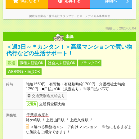
気になる！
応募する
詳細へ
掲載元企業名
株式会社スタッフサービス メディカル事業本部
掲載日：2026.08.04
未読
＜週3日～＊カンタン！＞高級マンションで買い物
代行などの生活サポート！
派遣
職種未経験OK
社会人未経験OK
ブランクOK
WEB登録・面接OK
時給1550円 有資格・有経験時給1700円 介護福祉士時給
給与
1750円 ■日払いOK（規定あり）※即日払い不可
交通費別途支給あり
交通費全額支給
交通費
千葉県市原市
勤務地
姉ケ崎駅
/
上総山田駅
/
上総久保駅
/
…
＜選べる勤務地＞シニア向けマンション ※他にもさまざま
な施設をご紹介できます！