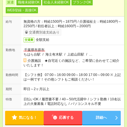
派遣
職種未経験OK
社会人未経験OK
ブランクOK
WEB登録・面接OK
無資格の方：時給1500円～1875円 / 介護福祉士：時給1800円～
給与
2250円 / 初任者以上：時給1600円～2000円
交通費別途支給あり
全額支給
交通費
千葉県市原市
勤務地
ちはら台駅
/
海士有木駅
/
上総山田駅
/
…
介護施設 ★自宅近くの施設など、ご希望に合わせてご紹介
いたします！
【シフト例】 07:00～16:00 09:00～18:00 17:00～09:00 ※ 上記
勤務時間
は一例です！その他シフトもご相談ください！
即日～2ヶ月以上
期間
日払いOK
/
履歴書不要
/
40～50代活躍中
/
シフト勤務
/
10名以
特徴
上の大量募集
/
電話対応なし
/
パソコンスキル不要
気になる！
応募する
詳細へ