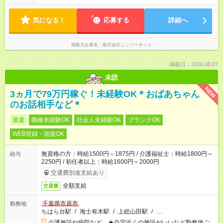
気になる！
応募する
詳細へ
掲載元企業名
株式会社ニッソーネット
掲載日：2026.08.07
未読
NEW
3ヵ月で79万円稼ぐ！未経験OK＊おばあちゃん
のお話相手など＊
派遣
職種未経験OK
社会人未経験OK
ブランクOK
WEB登録・面接OK
無資格の方：時給1500円～1875円 / 介護福祉士：時給1800円～
給与
2250円 / 初任者以上：時給1600円～2000円
交通費別途支給あり
全額支給
交通費
千葉県市原市
勤務地
ちはら台駅
/
海士有木駅
/
上総山田駅
/
…
介護施設や病院など ★自宅近くの施設がいいなど勤務地ご