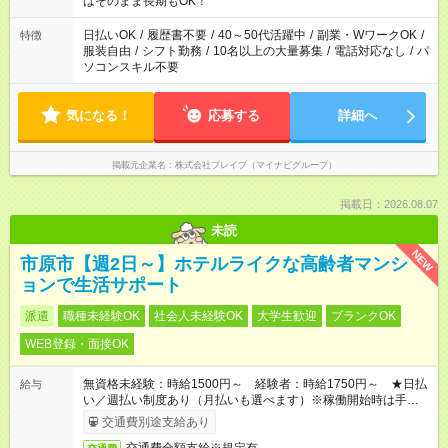
ばそのまま長期もOK！
日払いOK
/
履歴書不要
/
40～50代活躍中
/
副業・WワークOK
/
特徴
服装自由
/
シフト勤務
/
10名以上の大量募集
/
電話対応なし
/
パ
ソコンスキル不要
気になる！
応募する
詳細へ
掲載元企業名
株式会社ブレイブ（マイナビグループ）
掲載日：2026.08.07
未読
NEW
市原市【週2日～】ホテルライクな高齢者マンシ
ョンで生活サポート
派遣
職種未経験OK
社会人未経験OK
大学生歓迎
ブランクOK
WEB登録・面接OK
無資格未経験：時給1500円～ 経験者：時給1750円～ ★日払
給与
い／週払い制度あり（月払いも選べます）※稼働開始時は手続き
完了次第のお支払いとなります。
交通費別途支給あり