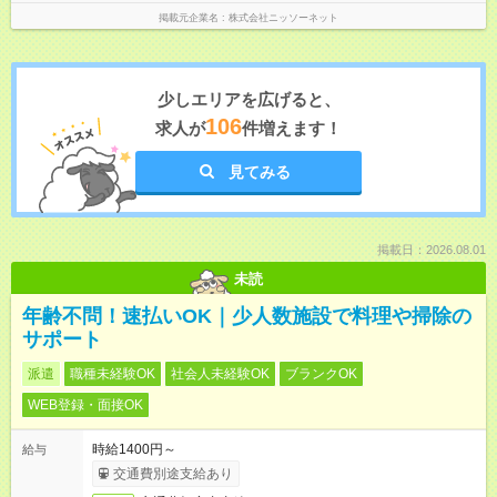
掲載元企業名
株式会社ニッソーネット
少しエリアを広げると、
106
求人が
件増えます！
見てみる
掲載日：2026.08.01
未読
年齢不問！速払いOK｜少人数施設で料理や掃除の
サポート
派遣
職種未経験OK
社会人未経験OK
ブランクOK
WEB登録・面接OK
時給1400円～
給与
交通費別途支給あり