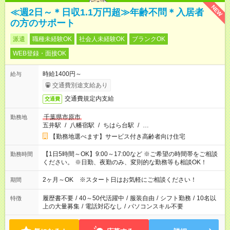
NEW
≪週2日～＊日収1.1万円超≫年齢不問＊入居者
の方のサポート
派遣
職種未経験OK
社会人未経験OK
ブランクOK
WEB登録・面接OK
時給1400円～
給与
交通費別途支給あり
交通費規定内支給
交通費
千葉県市原市
勤務地
五井駅
/
八幡宿駅
/
ちはら台駅
/
…
【勤務地選べます】サービス付き高齢者向け住宅
【1日5時間～OK】9:00～17:00など ※ご希望の時間帯をご相談
勤務時間
ください。 ※日勤、夜勤のみ、変則的な勤務等も相談OK！
2ヶ月～OK ※スタート日はお気軽にご相談ください！
期間
履歴書不要
/
40～50代活躍中
/
服装自由
/
シフト勤務
/
10名以
特徴
上の大量募集
/
電話対応なし
/
パソコンスキル不要