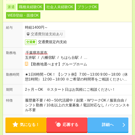
派遣
職種未経験OK
社会人未経験OK
ブランクOK
WEB登録・面接OK
時給1400円～
給与
交通費別途支給あり
交通費規定内支給
交通費
千葉県市原市
勤務地
五井駅
/
八幡宿駅
/
ちはら台駅
/
…
【勤務地選べます】グループホーム
★1日6時間～OK！ 【シフト例】 7:00～13:00 9:00～18:00（休
勤務時間
憩1時間） 12:00～18:00 ※ご希望の時間帯をご相談ください。
※日勤、夜勤のみ、変則的な勤務等も相談OK！
2ヶ月～OK ※スタート日はお気軽にご相談ください！
期間
履歴書不要
/
40～50代活躍中
/
副業・WワークOK
/
服装自由
/
特徴
シフト勤務
/
10名以上の大量募集
/
電話対応なし
/
パソコンスキ
ル不要
気になる！
応募する
詳細へ