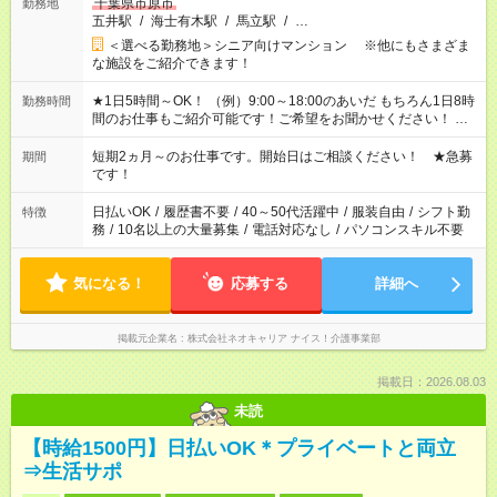
千葉県市原市
勤務地
五井駅
/
海士有木駅
/
馬立駅
/
…
＜選べる勤務地＞シニア向けマンション ※他にもさまざま
な施設をご紹介できます！
★1日5時間～OK！ （例）9:00～18:00のあいだ もちろん1日8時
勤務時間
間のお仕事もご紹介可能です！ご希望をお聞かせください！ ★
家庭の都合でお休みが必要な場合も遠慮なくご相談ください。
※週最低15時間以上の勤務が必要です
短期2ヵ月～のお仕事です。開始日はご相談ください！ ★急募
期間
です！
日払いOK
/
履歴書不要
/
40～50代活躍中
/
服装自由
/
シフト勤
特徴
務
/
10名以上の大量募集
/
電話対応なし
/
パソコンスキル不要
気になる！
応募する
詳細へ
掲載元企業名
株式会社ネオキャリア ナイス！介護事業部
掲載日：2026.08.03
未読
【時給1500円】日払いOK＊プライベートと両立
⇒生活サポ