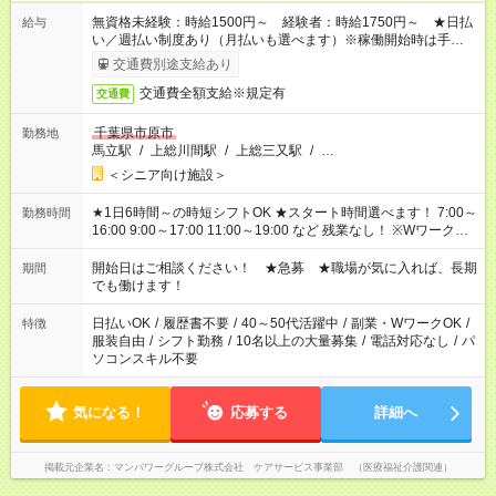
無資格未経験：時給1500円～ 経験者：時給1750円～ ★日払
給与
い／週払い制度あり（月払いも選べます）※稼働開始時は手続き
完了次第のお支払いとなります。
交通費別途支給あり
交通費全額支給※規定有
交通費
千葉県市原市
勤務地
馬立駅
/
上総川間駅
/
上総三又駅
/
…
＜シニア向け施設＞
★1日6時間～の時短シフトOK ★スタート時間選べます！ 7:00～
勤務時間
16:00 9:00～17:00 11:00～19:00 など 残業なし！ ※Wワークの
場合、他のお仕事と合わせ週40時間超の就業はご案内できませ
ん ※法令に基づき、週20時間以上勤務は社会保険への加入対象
開始日はご相談ください！ ★急募 ★職場が気に入れば、長期
期間
となります ※労働者派遣法（日雇い派遣の原則禁止）により、
でも働けます！
短時間・短期間の就業はご案内が難しい場合があります
日払いOK
/
履歴書不要
/
40～50代活躍中
/
副業・WワークOK
/
特徴
服装自由
/
シフト勤務
/
10名以上の大量募集
/
電話対応なし
/
パ
ソコンスキル不要
気になる！
応募する
詳細へ
掲載元企業名
マンパワーグループ株式会社 ケアサービス事業部 （医療福祉介護関連）