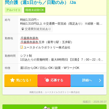
問介護（週1日から／日勤のみ） /Ja
アルバイト
職種未経験OK
時給1,510円～
給与
時給1,510円以上 ※交通費一部支給（既定あり） ※経験・能力を
考慮して決定します 【収入例】 週1回勤務の場合：1,510円×8時
交通費別途支給あり
間×4回=4万8,320円 週3回勤務の場合：1,510円×8時間×12回
=14万4,960円 週5回勤務の場合：1,510円×8時間×20回=24万
千葉県市原市
勤務地
1,600円 【試用期間】試用期間あり 試用期間の長さ：2ヶ月
千葉県市原市
五井（最寄り駅：五井駅）
※ 雇用形態と給与に、本採用時と異なる部分があります。 雇用
形態：本採用時と同じです。 給与：時給 1,140円以上
ユースタイルラボラトリー株式会社
シフト制
勤務時間
1日あたりの実働時間：最大8時間/日 【日勤】 7：00～22：00
の間で8時間勤務（休憩時間は法定通り） ※週1日～OK ／ 夜勤
なし ＊＊ 勤務時間例 ＊＊ ■8時から17時 ■9時から18時 ■10
週1日からOK / 日払いOK / 副業・WワークOK
特徴
時から19時 ■12時から21時 など ※訪問先により変動 ※曜日固
定（毎週同じ曜日勤務）
気になる！
応募する
詳細へ
掲載元企業名
ユースタイルラボラトリー株式会社
掲載日：2026.08.07
未読