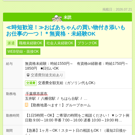
掲載日：2026.07.21
未読
≪時短歓迎！≫おばあちゃんの買い物付き添いも
お仕事の一つ！＊無資格・未経験OK
派遣
職種未経験OK
社会人未経験OK
ブランクOK
WEB登録・面接OK
無資格未経験：時給1550円～ 有資格or経験者：時給1750円～
給与
1850円 ■日払いOK
交通費別途支給あり
交通費全額支給（ガソリン代もOK）
交通費
千葉県市原市
勤務地
五井駅
/
八幡宿駅
/
ちはら台駅
/
…
【勤務地選べます！】グループホーム
【1日5時間～OK】ご希望の時間をご相談ください！ ▼シフト例
勤務時間
日勤 9:00～18:00 早番 7:00～16:00 遅番 10:00～19:00 時
短 10:00～15:00 上記はあくまで一例です。 「夕方までには帰宅
しておきたい」 「朝はゆっくりのスタートがいい」 「お昼の時
【急募】1ヶ月～OK！スタート日の相談もOK！（最短2日後か
期間
間を有効に使いたい」 など、ご希望があれば教えてください