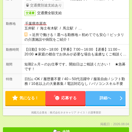
交通費別途支給あり
交通費全額支給
交通費
千葉県市原市
勤務地
五井駅
/
海士有木駅
/
馬立駅
/
…
＜近所で働ける！選べる勤務地＞初めてでも安心！ピッタリ
の介護施設や病院をご紹介！
【日勤】9:00～18:00 【早番】7:00～16:00 【遅番】11:00～
勤務時間
20:00 ★家庭の都合でお休みが必要な場合も遠慮なくご相談くだ
さい。
短期2ヵ月～のお仕事です。開始日はご相談ください！ ★急募
期間
です！
日払いOK
/
履歴書不要
/
40～50代活躍中
/
服装自由
/
シフト勤
特徴
務
/
10名以上の大量募集
/
電話対応なし
/
パソコンスキル不要
気になる！
応募する
詳細へ
掲載元企業名
株式会社ネオキャリア ナイス！介護事業部
掲載日：2026.08.04
未読