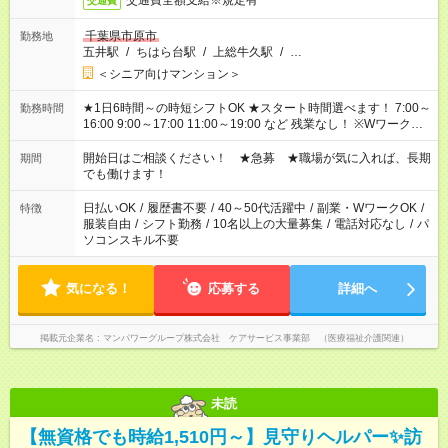
交通費全額支給※規定有
交通費
千葉県市原市
勤務地
五井駅
/
ちはら台駅
/
上総牛久駅
/
…
＜シニア向けマンション＞
★1日6時間～の時短シフトOK ★スタート時間選べます！ 7:00～
勤務時間
16:00 9:00～17:00 11:00～19:00 など 残業なし！ ※Wワークの
場合、他のお仕事と合わせ週40時間超の就業はご案内できませ
ん ※法令に基づき、週20時間以上勤務は社会保険への加入対象
開始日はご相談ください！ ★急募 ★職場が気に入れば、長期
期間
となります ※労働者派遣法（日雇い派遣の原則禁止）により、
でも働けます！
短時間・短期間の就業はご案内が難しい場合があります
日払いOK
/
履歴書不要
/
40～50代活躍中
/
副業・WワークOK
/
特徴
服装自由
/
シフト勤務
/
10名以上の大量募集
/
電話対応なし
/
パ
ソコンスキル不要
気になる！
応募する
詳細へ
掲載元企業名
マンパワーグループ株式会社 ケアサービス事業部 （医療福祉介護関連）
未読
【無資格でも時給1,510円～】見守りヘルパー✨訪