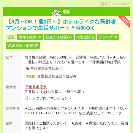
掲載日：2026.08.07
未読
NEW
【8月～OK！週2日～】ホテルライクな高齢者
マンションで生活サポート＊時短OK
派遣
職種未経験OK
社会人未経験OK
大学生歓迎
ブランクOK
WEB登録・面接OK
無資格未経験：時給1500円～ 経験者：時給1750円～★日払い
給与
／週払い制度あり（月払いも選べます）※稼働開始時は手続き完
了次第のお支払いとなります。
交通費別途支給あり
交通費全額支給※規定有
交通費
千葉県市原市
勤務地
五井駅
/
ちはら台駅
/
上総牛久駅
/
…
＜シニア向けマンション＞
★1日6時間～の時短シフトOK ★スタート時間選べます！ 7:00～
勤務時間
16:00 9:00～17:00 11:00～19:00 など 残業なし！ ※Wワークの
場合、他のお仕事と合わせ週40時間超の就業はご案内できませ
ん ※法令に基づき、週20時間以上勤務は社会保険への加入対象
開始日はご相談ください！ ★急募 ★職場が気に入れば、長期
期間
となります ※労働者派遣法（日雇い派遣の原則禁止）により、
でも働けます！
短時間・短期間の就業はご案内が難しい場合があります