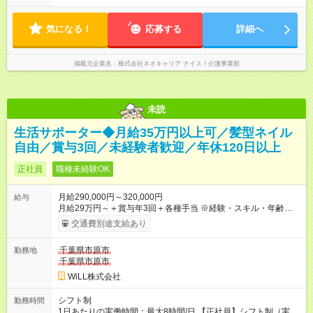
気になる！
応募する
詳細へ
掲載元企業名
株式会社ネオキャリア ナイス！介護事業部
未読
生活サポーター◆月給35万円以上可／髪型ネイル
自由／賞与3回／未経験者歓迎／年休120日以上
正社員
職種未経験OK
月給290,000円～320,000円
給与
月給29万円～＋賞与年3回＋各種手当 ※経験・スキル・年齢を考
慮し加給優遇 ■日勤のみを希望する方 月給27万円～＋賞与年3回
交通費別途支給あり
＋各種手当 ■夜勤のみを希望する方 月給30万円～＋賞与年3回＋
各種手当 【試用期間】試用期間あり 試用期間の長さ：3ヶ月 雇
千葉県市原市
勤務地
用形態、給与は本採用時と同じです。
千葉県市原市
WiLL株式会社
シフト制
勤務時間
1日あたりの実働時間：最大8時間/日 【正社員】シフト制（実働