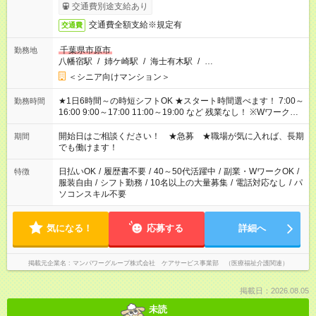
完了次第のお支払いとなります。
交通費別途支給あり
交通費全額支給※規定有
交通費
千葉県市原市
勤務地
八幡宿駅
/
姉ケ崎駅
/
海士有木駅
/
…
＜シニア向けマンション＞
★1日6時間～の時短シフトOK ★スタート時間選べます！ 7:00～
勤務時間
16:00 9:00～17:00 11:00～19:00 など 残業なし！ ※Wワークの
場合、他のお仕事と合わせ週40時間超の就業はご案内できませ
ん ※法令に基づき、週20時間以上勤務は社会保険への加入対象
開始日はご相談ください！ ★急募 ★職場が気に入れば、長期
期間
となります ※労働者派遣法（日雇い派遣の原則禁止）により、
でも働けます！
短時間・短期間の就業はご案内が難しい場合があります
日払いOK
/
履歴書不要
/
40～50代活躍中
/
副業・WワークOK
/
特徴
服装自由
/
シフト勤務
/
10名以上の大量募集
/
電話対応なし
/
パ
ソコンスキル不要
気になる！
応募する
詳細へ
掲載元企業名
マンパワーグループ株式会社 ケアサービス事業部 （医療福祉介護関連）
掲載日：2026.08.05
未読