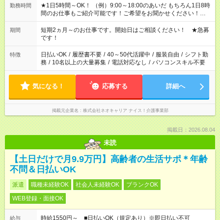
★1日5時間～OK！ （例）9:00～18:00のあいだ もちろん1日8時
勤務時間
間のお仕事もご紹介可能です！ご希望をお聞かせください！★家
庭の都合でお休みが必要な場合も遠慮なくご相談ください。 ※
週最低15時間以上の勤務が必要です
短期2ヵ月～のお仕事です。開始日はご相談ください！ ★急募
期間
です！
日払いOK
/
履歴書不要
/
40～50代活躍中
/
服装自由
/
シフト勤
特徴
務
/
10名以上の大量募集
/
電話対応なし
/
パソコンスキル不要
気になる！
応募する
詳細へ
掲載元企業名
株式会社ネオキャリア ナイス！介護事業部
掲載日：2026.08.04
未読
【土日だけで月9.9万円】高齢者の生活サポ＊年齢
不問＆日払いOK
派遣
職種未経験OK
社会人未経験OK
ブランクOK
WEB登録・面接OK
時給1550円～ ■日払いOK（規定あり）※即日払い不可
給与