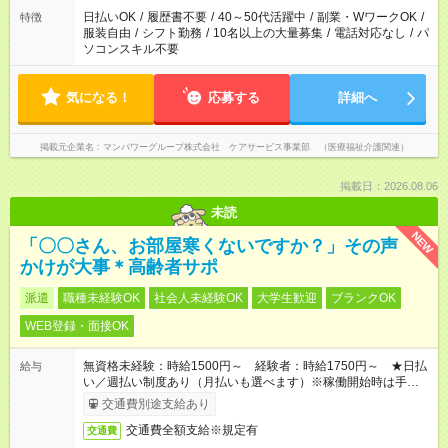
日払いOK
/
履歴書不要
/
40～50代活躍中
/
副業・WワークOK
/
特徴
服装自由
/
シフト勤務
/
10名以上の大量募集
/
電話対応なし
/
パ
ソコンスキル不要
気になる！
応募する
詳細へ
掲載元企業名
マンパワーグループ株式会社 ケアサービス事業部 （医療福祉介護関連）
掲載日：2026.08.06
未読
NEW
「〇〇さん、お部屋寒くないですか？」その声
かけが大事＊高齢者サポ
派遣
職種未経験OK
社会人未経験OK
大学生歓迎
ブランクOK
WEB登録・面接OK
無資格未経験：時給1500円～ 経験者：時給1750円～ ★日払
給与
い／週払い制度あり（月払いも選べます）※稼働開始時は手続き
完了次第のお支払いとなります。
交通費別途支給あり
交通費全額支給※規定有
交通費