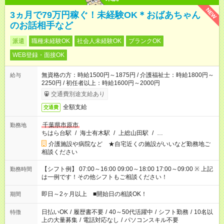
NEW
3ヵ月で79万円稼ぐ！未経験OK＊おばあちゃん
のお話相手など
派遣
職種未経験OK
社会人未経験OK
ブランクOK
WEB登録・面接OK
無資格の方：時給1500円～1875円 / 介護福祉士：時給1800円～
給与
2250円 / 初任者以上：時給1600円～2000円
交通費別途支給あり
全額支給
交通費
千葉県市原市
勤務地
ちはら台駅
/
海士有木駅
/
上総山田駅
/
…
介護施設や病院など ★自宅近くの施設がいいなど勤務地ご
相談ください
【シフト例】 07:00～16:00 09:00～18:00 17:00～09:00 ※ 上記
勤務時間
は一例です！その他シフトもご相談ください！
即日～2ヶ月以上 ■開始日の相談OK！
期間
日払いOK
/
履歴書不要
/
40～50代活躍中
/
シフト勤務
/
10名以
特徴
上の大量募集
/
電話対応なし
/
パソコンスキル不要