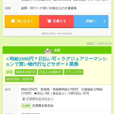
8時間） 【アルバイト】週1日から勤務可能 ◎勤務例 日勤／9時
～18時（休憩60分） 夜勤／22時～翌7時（休憩60分） ◎働き方
副業・WワークOK / 10名以上の大量募集
特徴
は希望が出せます！ ずっと日勤or夜勤もOK！ たまに夜勤ありな
ど、ご希望の働き方をお気軽にご相談ください。
気になる！
応募する
詳細へ
掲載元企業名
WiLL株式会社
掲載日：2026.08.04
未読
＜時給1550円＊日払い可＞ラグジュアリーマンシ
ョンで買い物代行などサポート業務
派遣
職種未経験OK
社会人未経験OK
ブランクOK
WEB登録・面接OK
時給1550円 有資格・有経験時給1700円 介護福祉士時給
給与
1750円 ■日払いOK（規定あり）※即日払い不可
交通費別途支給あり
交通費全額支給
交通費