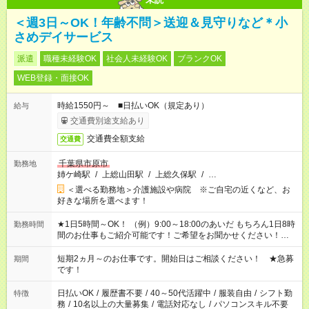
＜週3日～OK！年齢不問＞送迎＆見守りなど＊小
さめデイサービス
派遣
職種未経験OK
社会人未経験OK
ブランクOK
WEB登録・面接OK
時給1550円～ ■日払いOK（規定あり）
給与
交通費別途支給あり
交通費全額支給
交通費
千葉県市原市
勤務地
姉ケ崎駅
/
上総山田駅
/
上総久保駅
/
…
＜選べる勤務地＞介護施設や病院 ※ご自宅の近くなど、お
好きな場所を選べます！
★1日5時間～OK！ （例）9:00～18:00のあいだ もちろん1日8時
勤務時間
間のお仕事もご紹介可能です！ご希望をお聞かせください！★家
庭の都合でお休みが必要な場合も遠慮なくご相談ください。 ※
週最低15時間以上の勤務が必要です
短期2ヵ月～のお仕事です。開始日はご相談ください！ ★急募
期間
です！
日払いOK
/
履歴書不要
/
40～50代活躍中
/
服装自由
/
シフト勤
特徴
務
/
10名以上の大量募集
/
電話対応なし
/
パソコンスキル不要