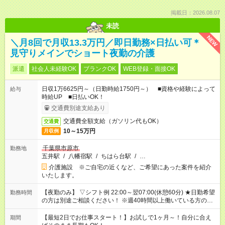
掲載日：2026.08.07
未読
NEW
＼月8回で月収13.3万円／即日勤務×日払い可＊
見守りメインでショート夜勤の介護
派遣
社会人未経験OK
ブランクOK
WEB登録・面接OK
日収1万6625円～（日勤時給1750円～） ■資格や経験によって
給与
時給UP ■日払いOK！
交通費別途支給あり
交通費全額支給（ガソリン代もOK）
交通費
10～15万円
月収例
千葉県市原市
勤務地
五井駅
/
八幡宿駅
/
ちはら台駅
/
…
介護施設 ※ご自宅の近くなど、ご希望にあった案件を紹介
いたします。
【夜勤のみ】 ▽シフト例 22:00～翌07:00(休憩60分) ★日勤希望
勤務時間
の方は別途ご相談ください！ ※週40時間以上働いている方のW
ワークはNG
【最短2日でお仕事スタート！】お試しで1ヶ月～！自分に合え
期間