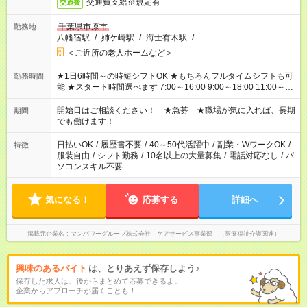
交通費支給※規定有
交通費
千葉県市原市
勤務地
八幡宿駅
/
姉ケ崎駅
/
海士有木駅
/
…
＜ご近所の老人ホームなど＞
★1日6時間～の時短シフトOK ★もちろんフルタイムシフトも可
勤務時間
能 ★スタート時間選べます 7:00～16:00 9:00～18:00 11:00～
20:00 など 残業なし！ ※Wワークの場合、他のお仕事と合わせ
週40時間超の就業はご案内できません ※法令に基づき、週20時
開始日はご相談ください！ ★急募 ★職場が気に入れば、長期
期間
間以上勤務は社会保険への加入対象となります ※労働者派遣法
でも働けます！
（日雇い派遣の原則禁止）により、短時間・短期間の就業はご
案内が難しい場合があります
日払いOK
/
履歴書不要
/
40～50代活躍中
/
副業・WワークOK
/
特徴
服装自由
/
シフト勤務
/
10名以上の大量募集
/
電話対応なし
/
パ
ソコンスキル不要
気になる！
応募する
詳細へ
掲載元企業名
マンパワーグループ株式会社 ケアサービス事業部 （医療福祉介護関連）
興味のあるバイト
は、とりあえず保存しよう♪
保存した求人は、後からまとめて応募できるよ。
企業からアプローチが届くことも！