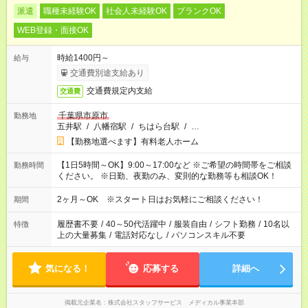
派遣
職種未経験OK
社会人未経験OK
ブランクOK
WEB登録・面接OK
時給1400円～
給与
交通費別途支給あり
交通費規定内支給
交通費
千葉県市原市
勤務地
五井駅
/
八幡宿駅
/
ちはら台駅
/
…
【勤務地選べます】有料老人ホーム
【1日5時間～OK】9:00～17:00など ※ご希望の時間帯をご相談
勤務時間
ください。 ※日勤、夜勤のみ、変則的な勤務等も相談OK！
2ヶ月～OK ※スタート日はお気軽にご相談ください！
期間
履歴書不要
/
40～50代活躍中
/
服装自由
/
シフト勤務
/
10名以
特徴
上の大量募集
/
電話対応なし
/
パソコンスキル不要
気になる！
応募する
詳細へ
掲載元企業名
株式会社スタッフサービス メディカル事業本部