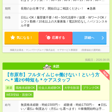
れます シフト例： 7：00～16：00 9：00～15：00 9：00～
18：00 11：00～20：00 など ※Wワークの場合、他のお仕事と
合わせ週40時間超の就業はご案内できません ※法令に基づき、
長期のお仕事です。開始日はご相談ください！ ★急募
期間
週20時間以上勤務は社会保険への加入対象となります ※労働者
派遣法（日雇い派遣の原則禁止）により、短時間・短期間の就
日払いOK
/
履歴書不要
/
40～50代活躍中
/
副業・WワークOK
/
特徴
業はご案内が難しい場合があります
シフト勤務
/
10名以上の大量募集
/
電話対応なし
/
パソコンスキ
ル不要
気になる！
応募する
詳細へ
掲載元企業名
マンパワーグループ株式会社 ケアサービス事業部 （医療福祉介護関連）
掲載日：2026.08.05
未読
NEW
【市原市】フルタイムじゃ働けない！という方
へ＊週2や時短も＊ケアスタッフ
派遣
職種未経験OK
社会人未経験OK
大学生歓迎
ブランクOK
WEB登録・面接OK
無資格未経験：時給1500円～ 経験者：時給1750円～ ★日払
給与
い／週払い制度あり（月払いも選べます）※稼働開始時は手続き