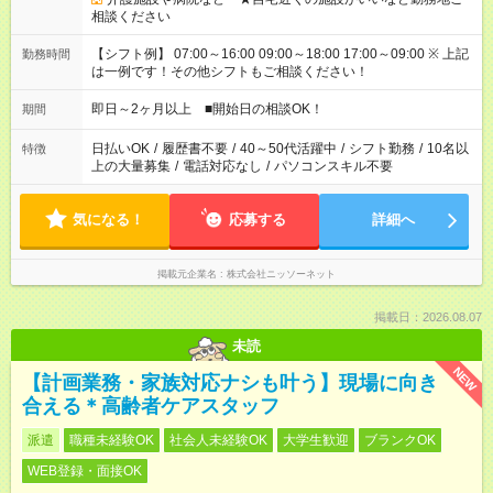
相談ください
【シフト例】 07:00～16:00 09:00～18:00 17:00～09:00 ※ 上記
勤務時間
は一例です！その他シフトもご相談ください！
即日～2ヶ月以上 ■開始日の相談OK！
期間
日払いOK
/
履歴書不要
/
40～50代活躍中
/
シフト勤務
/
10名以
特徴
上の大量募集
/
電話対応なし
/
パソコンスキル不要
気になる！
応募する
詳細へ
掲載元企業名
株式会社ニッソーネット
掲載日：2026.08.07
未読
NEW
【計画業務・家族対応ナシも叶う】現場に向き
合える＊高齢者ケアスタッフ
派遣
職種未経験OK
社会人未経験OK
大学生歓迎
ブランクOK
WEB登録・面接OK