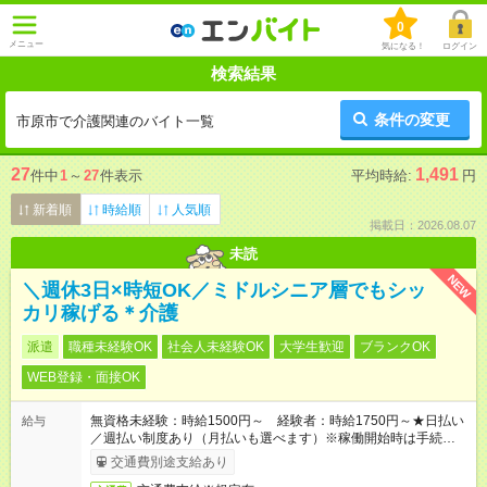
0
メニュー
気になる！
ログイン
検索結果
条件の変更
市原市で介護関連のバイト一覧
27
1,491
件中
1
～
27
件表示
平均時給:
円
新着順
時給順
人気順
掲載日：2026.08.07
未読
NEW
＼週休3日×時短OK／ミドルシニア層でもシッ
カリ稼げる＊介護
派遣
職種未経験OK
社会人未経験OK
大学生歓迎
ブランクOK
WEB登録・面接OK
無資格未経験：時給1500円～ 経験者：時給1750円～★日払い
給与
／週払い制度あり（月払いも選べます）※稼働開始時は手続き完
了次第のお支払いとなります。
交通費別途支給あり