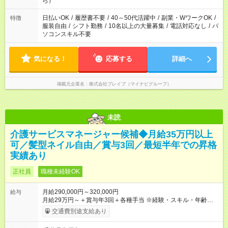
ら）
ね。
日払いOK
/
履歴書不要
/
40～50代活躍中
/
副業・WワークOK
/
特徴
服装自由
/
シフト勤務
/
10名以上の大量募集
/
電話対応なし
/
パ
ソコンスキル不要
気になる！
応募する
詳細へ
掲載元企業名
株式会社ブレイブ（マイナビグループ）
未読
介護サービスマネージャー候補◆月給35万円以上
可／髪型ネイル自由／賞与3回／最短半年での昇格
実績あり
正社員
職種未経験OK
月給290,000円～320,000円
給与
月給29万円～＋賞与年3回＋各種手当 ※経験・スキル・年齢を考
慮し加給優遇 ■日勤のみを希望する方 月給27万円～＋賞与年3回
交通費別途支給あり
＋各種手当 ■夜勤のみを希望する方 月給30万円～＋賞与年3回＋
各種手当 【試用期間】試用期間あり 試用期間の長さ：3ヶ月 雇