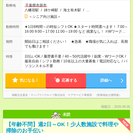
千葉県市原市
勤務地
八幡宿駅
/
姉ケ崎駅
/
海士有木駅
/
…
＜シニア向け施設＞
★1日6時間～の時短シフトOK ★スタート時間選べます！ 7:00～
勤務時間
16:00 9:00～17:00 11:00～19:00 など 残業なし！ ※Wワークの
場合、他のお仕事と合わせ週40時間超の就業はご案内できませ
ん ※法令に基づき、週20時間以上勤務は社会保険への加入対象
開始日はご相談ください！ ★急募 ★職場が気に入れば、長期
期間
となります ※労働者派遣法（日雇い派遣の原則禁止）により、
でも働けます！
短時間・短期間の就業はご案内が難しい場合があります
日払いOK
/
履歴書不要
/
40～50代活躍中
/
副業・WワークOK
/
特徴
服装自由
/
シフト勤務
/
10名以上の大量募集
/
電話対応なし
/
パ
ソコンスキル不要
気になる！
応募する
詳細へ
掲載元企業名
マンパワーグループ株式会社 ケアサービス事業部 （医療福祉介護関連）
掲載日：2026.08.06
未読
NEW
【年齢不問】週2日～OK！少人数施設で料理や
掃除のお手伝い