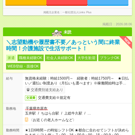
～18：00 など柔軟に対応しますので、 お気軽にご相談ください
◎
掲載元企業名
一般社団法人Links Plus
掲載日：2026.08.06
未読
NEW
＼志望動機や履歴書不要／あっという間に終業
時間！介護施設で生活サポート！
派遣
職種未経験OK
社会人未経験OK
大学生歓迎
ブランクOK
WEB登録・面接OK
無資格未経験：時給1500円～ 経験者：時給1750円～ ★日払
給与
い／週払い制度あり（月払いも選べます）※稼働開始時は手続き
完了次第のお支払いとなります。
交通費別途支給あり
交通費支給※規定有
交通費
千葉県市原市
勤務地
五井駅
/
ちはら台駅
/
上総牛久駅
/
…
〈お近くの老人ホームなど〉
★1日6時間～の時短シフトOK ★都合に合わせてシフトが決めら
勤務時間