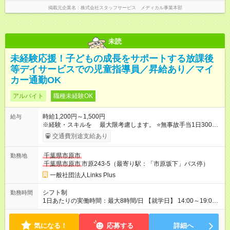
掲載元企業名
株式会社スタッフサービス メディカル事業本部
未読
未経験応援！子どもの成長をサポートする放課後
等デイサービスでの児童指導員／昇給あり／マイ
カー通勤OK
アルバイト
職種未経験OK
時給1,200円～1,500円
給与
※経験・スキルを 最大限考慮します。 ⭐無事故手当1日300円
支給 【 月収例 】 ▼時給1200円の場合 時給1200円×1日5ｈ×
交通費別途支給あり
週3日 ＝月収7万5600円 ※無事故手当3600円含む。 ▼時給1500
円の場合 時給1500円×1日5ｈ×週3日 ＝月収9万3600円 ※無事故
千葉県市原市
勤務地
手当3600円含む。 【試用期間】試用期間あり 試用期間の長さ：
千葉県市原市
市原243-5（最寄り駅：「市原坂下」バス停）
3ヶ月 雇用形態、給与は本採用時と同じです。
一般社団法人Links Plus
シフト制
勤務時間
1日あたりの実働時間：最大8時間/日 【就学日】 14:00～19:00
【休学日】 09:00~18:00 ※休憩1時間 ⭐週2日～＆1日3ｈ～ ⭐希
望の曜日など相談OK ＼ スタッフの ／ ▼子育てと両立 14：
気になる！
00～17：30 ▼子育てが落ち着いた方 14：00～19：00 14：00
応募する
詳細へ