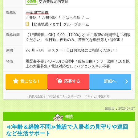
交通費規定内支給
交通費
千葉県市原市
勤務地
五井駅
/
八幡宿駅
/
ちはら台駅
/
…
【勤務地選べます】グループホーム
【1日5時間～OK】9:00～17:00など ※ご希望の時間帯をご相談
勤務時間
ください。 ※日勤、夜勤のみ、変則的な勤務等も相談OK！
2ヶ月～OK ※スタート日はお気軽にご相談ください！
期間
履歴書不要
/
40～50代活躍中
/
服装自由
/
シフト勤務
/
10名以
特徴
上の大量募集
/
電話対応なし
/
パソコンスキル不要
気になる！
応募する
詳細へ
掲載元企業名
株式会社スタッフサービス メディカル事業本部
掲載日：2026.07.27
未読
≪年齢＆経験不問≫施設で入居者の見守りや巡回
など生活サポート