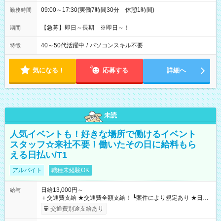
09:00～17:30(実働7時間30分 休憩1時間)
勤務時間
【急募】即日～長期 ※即日～！
期間
40～50代活躍中
/
パソコンスキル不要
特徴
気になる！
応募する
詳細へ
未読
人気イベントも！好きな場所で働けるイベント
スタッフ☆来社不要！働いたその日に給料もら
える日払い/T1
アルバイト
職種未経験OK
日給13,000円～
給与
＋交通費支給 ★交通費全額支給！ ┗案件により規定あり ★日払
いOK！（規定あり） ┗働いたその日に現金GET♪ お仕事後はコ
交通費別途支給あり
ンビニATMから 日払い分を引き落とせます！ 【試用期間】試