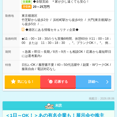
◆全額支給 ＊家が少し遠くても安心！
交通費
20～25万円
月収例
東京都港区
勤務地
竹芝駅から徒歩2分
/
浜松町駅から徒歩4分
/
大門(東京都)駅か
ら徒歩5分
/
…
◆港区にある情報セキュリティ企業◆
◆11：00～18：30のうち実働6時間、休憩60分 ※11：00～18：
勤務時間
00 または 11：30～18：30 。*。ブランクOK！。*。 例え
ば前職が、 在宅/財団法人/事務/コールセンター/受付/販売/カフェ
スタッフ スイーツ販売/ホテルフロント/化粧品販売/など 様々な
＜急募＞即日～長期／8月～9月～も相談OK！応募から最短即日
期間
業界から入社して活躍されています♪
には選考案内♪
日払いOK
/
履歴書不要
/
40～50代活躍中
/
副業・WワークOK
/
特徴
服装自由
/
電話対応なし
気になる！
応募する
詳細へ
掲載日：2026.08.06
未読
＜1日～OK！＞あの有名企業も！展示会や株主