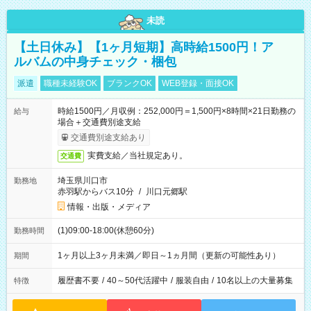
未読
【土日休み】【1ヶ月短期】高時給1500円！ア
ルバムの中身チェック・梱包
派遣
職種未経験OK
ブランクOK
WEB登録・面接OK
時給1500円／月収例：252,000円＝1,500円×8時間×21日勤務の
給与
場合＋交通費別途支給
交通費別途支給あり
実費支給／当社規定あり。
交通費
埼玉県川口市
勤務地
赤羽駅からバス10分
/
川口元郷駅
情報・出版・メディア
(1)09:00-18:00(休憩60分)
勤務時間
1ヶ月以上3ヶ月未満／即日～1ヵ月間（更新の可能性あり）
期間
履歴書不要
/
40～50代活躍中
/
服装自由
/
10名以上の大量募集
特徴