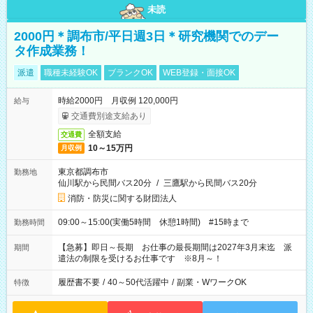
未読
2000円＊調布市/平日週3日＊研究機関でのデー
タ作成業務！
派遣
職種未経験OK
ブランクOK
WEB登録・面接OK
時給2000円 月収例 120,000円
給与
交通費別途支給あり
全額支給
交通費
10～15万円
月収例
東京都調布市
勤務地
仙川駅から民間バス20分
/
三鷹駅から民間バス20分
消防・防災に関する財団法人
09:00～15:00(実働5時間 休憩1時間) #15時まで
勤務時間
【急募】即日～長期 お仕事の最長期間は2027年3月末迄 派
期間
遣法の制限を受けるお仕事です ※8月～！
履歴書不要
/
40～50代活躍中
/
副業・WワークOK
特徴