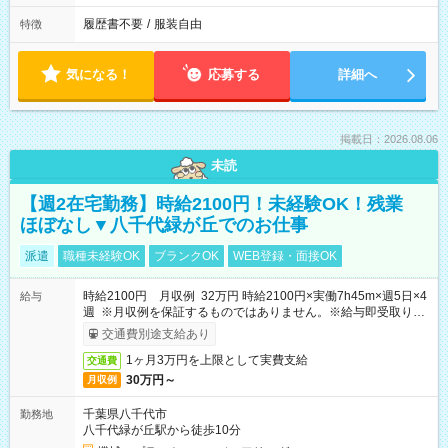
履歴書不要
/
服装自由
特徴
気になる！
応募する
詳細へ
掲載日：2026.08.06
未読
【週2在宅勤務】時給2100円！未経験OK！残業
ほぼなし▼八千代緑が丘でのお仕事
派遣
職種未経験OK
ブランクOK
WEB登録・面接OK
時給2100円 月収例 32万円 時給2100円×実働7h45m×週5日×4
給与
週 ※月収例を保証するものではありません。※給与即受取りサ
ービス利用可（利用条件有）
交通費別途支給あり
1ヶ月3万円を上限として実費支給
交通費
30万円～
月収例
千葉県八千代市
勤務地
八千代緑が丘駅から徒歩10分