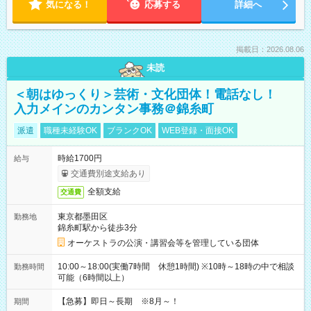
気になる！
応募する
詳細へ
掲載日：2026.08.06
未読
＜朝はゆっくり＞芸術・文化団体！電話なし！
入力メインのカンタン事務＠錦糸町
派遣
職種未経験OK
ブランクOK
WEB登録・面接OK
時給1700円
給与
交通費別途支給あり
全額支給
交通費
東京都墨田区
勤務地
錦糸町駅から徒歩3分
オーケストラの公演・講習会等を管理している団体
10:00～18:00(実働7時間 休憩1時間) ※10時～18時の中で相談
勤務時間
可能（6時間以上）
【急募】即日～長期 ※8月～！
期間