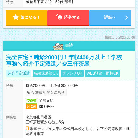
履歴書不要
/
40～50代活躍中
特徴
気になる！
応募する
詳細へ
掲載日：2026.08.06
未読
完全在宅＊時給2000円！年収400万以上！学校
事務＼紹介予定派遣／＠三軒茶屋
紹介予定派遣
職種未経験OK
ブランクOK
WEB登録・面接OK
時給2000円 月収例 300,000円
給与
交通費別途支給あり
全額支給
交通費
30万円～
月収例
東京都世田谷区
勤務地
三軒茶屋駅から徒歩6分
米国テンプル大学の公式日本校として、以下の高等教育・継
続教育事業