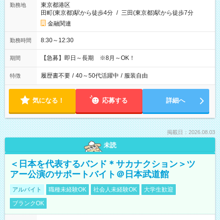
東京都港区
勤務地
田町(東京都)駅から徒歩4分
/
三田(東京都)駅から徒歩7分
金融関連
8:30～12:30
勤務時間
【急募】即日～長期 ※8月～OK！
期間
履歴書不要
/
40～50代活躍中
/
服装自由
特徴
気になる！
応募する
詳細へ
掲載日：2026.08.03
未読
＜日本を代表するバンド＊サカナクション＞ツ
アー公演のサポートバイト＠日本武道館
アルバイト
職種未経験OK
社会人未経験OK
大学生歓迎
ブランクOK