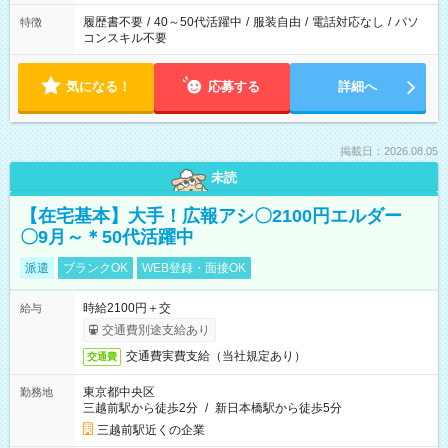
履歴書不要
/
40～50代活躍中
/
服装自由
/
電話対応なし
/
パソ
特徴
コンスキル不要
気になる！
応募する
詳細へ
掲載日：2026.08.05
未読
【在宅基本】大手！広報アシ〇2100円エルダー
〇9月～＊50代活躍中
派遣
ブランクOK
WEB登録・面接OK
時給2100円＋交
給与
交通費別途支給あり
交通費実費支給（当社規定あり）
交通費
東京都中央区
勤務地
三越前駅から徒歩2分
/
新日本橋駅から徒歩5分
三越前駅近くの企業