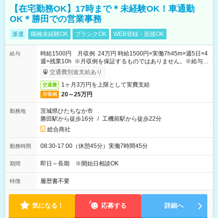
【在宅勤務OK】17時まで＊未経験OK！車通勤
OK＊勝田での営業事務
派遣
職種未経験OK
ブランクOK
WEB登録・面接OK
時給1500円 月収例 24万円 時給1500円×実働7h45m×週5日×4
給与
週+残業10h ※月収例を保証するものではありません。※給与即
受取りサービス利用可（利用条件有）
交通費別途支給あり
1ヶ月3万円を上限として実費支給
交通費
20～25万円
月収例
茨城県ひたちなか市
勤務地
勝田駅から徒歩16分
/
工機前駅から徒歩22分
総合商社
08:30-17:00（休憩45分）実働7時間45分
勤務時間
即日～長期 ※開始日相談OK
期間
履歴書不要
特徴
気になる！
応募する
詳細へ