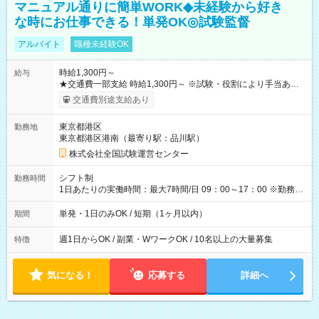
マニュアル通りに簡単WORK◆未経験から好き
な時にお仕事できる！単発OK◎試験監督
アルバイト
職種未経験OK
時給1,300円～
給与
★交通費一部支給 時給1,300円～ ※試験・役割により手当あり
※勤務回数により昇給あり 【即給（前払い）オプションあ
交通費別途支給あり
り！】 希望される場合、勤務から1週間ほどで給与の一部を受け
取れます。 ※手数料418円がかかります。 【過去試験日の収入
東京都港区
勤務地
例】 ・河合塾模擬試験 8:30～17:30（休憩1時間） 時給1,300円
東京都港区港南（最寄り駅：品川駅）
×8時間＝日収10,400円＋交通費 ※当日の役割により時給＋100
円の場合あり ・国家試験 7:00～13:30（休憩なし） 時給1,300
株式会社全国試験運営センター
円（役割手当＋100円）×6時間＝日収8,400円＋交通費 【試用期
間】試用期間なし
シフト制
勤務時間
1日あたりの実働時間：最大7時間/日 09：00～17：00 ※勤務時
間は 試験により異なります。
単発・1日のみOK / 短期（1ヶ月以内）
期間
週1日からOK / 副業・WワークOK / 10名以上の大量募集
特徴
気になる！
応募する
詳細へ