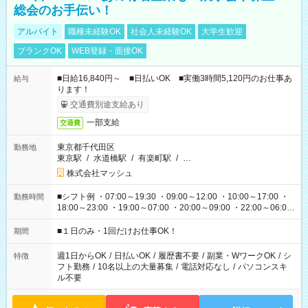
総会のお手伝い！
アルバイト
職種未経験OK
社会人未経験OK
大学生歓迎
ブランクOK
WEB登録・面接OK
■日給16,840円～ ■日払いOK ■実働3時間5,120円のお仕事あ
給与
ります！
交通費別途支給あり
一部支給
交通費
東京都千代田区
勤務地
東京駅
/
水道橋駅
/
有楽町駅
/
…
株式会社マッシュ
■シフト例 ・07:00～19:30 ・09:00～12:00 ・10:00～17:00 ・
勤務時間
18:00～23:00 ・19:00～07:00 ・20:00～09:00 ・22:00～06:00
etc ★最短で3時間で5,120円のお仕事から 15時間で2万円近く稼
げるお仕事も！ ご希望のお時間に合わせてご紹介！ ※シフトは
■１日のみ・1回だけお仕事OK！
期間
現場によって異なります。 ※勿論、休憩時間はあるのでご安心
ください！
週1日からOK
/
日払いOK
/
履歴書不要
/
副業・WワークOK
/
シ
特徴
フト勤務
/
10名以上の大量募集
/
電話対応なし
/
パソコンスキ
ル不要