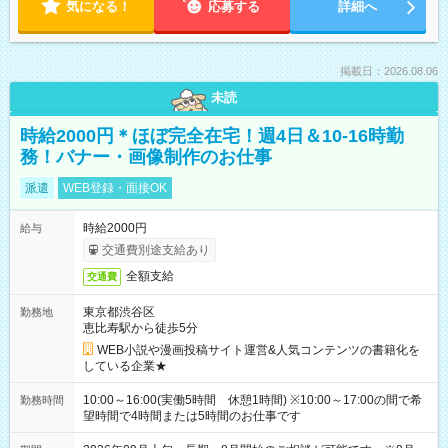
気になる！
応募する
詳細へ
掲載日：2026.08.06
未読
時給2000円＊ほぼ完全在宅！週4日＆10-16時勤
務！バナー・画像制作のお仕事
派遣
WEB登録・面接OK
時給2000円
給与
交通費別途支給あり
全額支給
交通費
東京都渋谷区
勤務地
恵比寿駅から徒歩5分
WEB小説や漫画投稿サイト運営&人気コンテンツの書籍化を
している企業★
10:00～16:00(実働5時間 休憩1時間) ※10:00～17:00の間で希
勤務時間
望時間で4時間または5時間のお仕事です