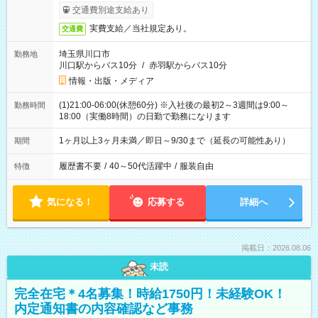
交通費別途支給あり
実費支給／当社規定あり。
交通費
埼玉県川口市
勤務地
川口駅からバス10分
/
赤羽駅からバス10分
情報・出版・メディア
(1)21:00-06:00(休憩60分) ※入社後の最初2～3週間は9:00～
勤務時間
18:00（実働8時間）の日勤で勤務になります
1ヶ月以上3ヶ月未満／即日～9/30まで（延長の可能性あり）
期間
履歴書不要
/
40～50代活躍中
/
服装自由
特徴
気になる！
応募する
詳細へ
掲載日：2026.08.06
未読
完全在宅＊4名募集！時給1750円！未経験OK！
内定通知書の内容確認など事務