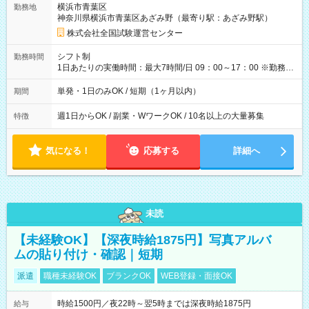
横浜市青葉区
勤務地
例】 ・河合塾模擬試験 8:30～17:30（休憩1時間） 時給1,300円
神奈川県横浜市青葉区あざみ野（最寄り駅：あざみ野駅）
×8時間＝日収10,400円＋交通費 ※当日の役割により時給＋100
円の場合あり ・国家試験 7:00～13:30（休憩なし） 時給1,300
株式会社全国試験運営センター
円（役割手当＋100円）×6時間＝日収8,400円＋交通費 【試用期
間】試用期間なし
シフト制
勤務時間
1日あたりの実働時間：最大7時間/日 09：00～17：00 ※勤務時
間は 試験により異なります。
単発・1日のみOK / 短期（1ヶ月以内）
期間
週1日からOK / 副業・WワークOK / 10名以上の大量募集
特徴
気になる！
応募する
詳細へ
未読
【未経験OK】【深夜時給1875円】写真アルバ
ムの貼り付け・確認｜短期
派遣
職種未経験OK
ブランクOK
WEB登録・面接OK
時給1500円／夜22時～翌5時までは深夜時給1875円
給与