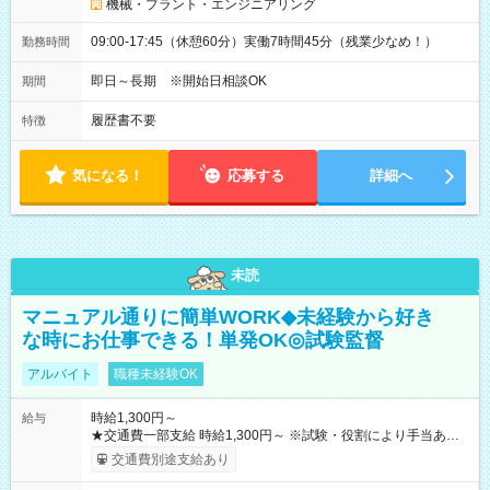
機械・プラント・エンジニアリング
09:00-17:45（休憩60分）実働7時間45分（残業少なめ！）
勤務時間
即日～長期 ※開始日相談OK
期間
履歴書不要
特徴
気になる！
応募する
詳細へ
未読
マニュアル通りに簡単WORK◆未経験から好き
な時にお仕事できる！単発OK◎試験監督
アルバイト
職種未経験OK
時給1,300円～
給与
★交通費一部支給 時給1,300円～ ※試験・役割により手当あり
※勤務回数により昇給あり 【即給（前払い）オプションあ
交通費別途支給あり
り！】 希望される場合、勤務から1週間ほどで給与の一部を受け
取れます。 ※手数料418円がかかります。 【過去試験日の収入