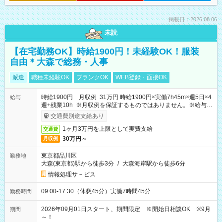
掲載日：2026.08.06
未読
【在宅勤務OK】時給1900円！未経験OK！服装
自由＊大森で総務・人事
派遣
職種未経験OK
ブランクOK
WEB登録・面接OK
時給1900円 月収例 31万円 時給1900円×実働7h45m×週5日×4
給与
週+残業10h ※月収例を保証するものではありません。※給与即
受取りサービス利用可（利用条件有）
交通費別途支給あり
1ヶ月3万円を上限として実費支給
交通費
30万円～
月収例
東京都品川区
勤務地
大森(東京都)駅から徒歩3分
/
大森海岸駅から徒歩6分
情報処理サ－ビス
09:00-17:30（休憩45分）実働7時間45分
勤務時間
2026年09月01日スタート、期間限定 ※開始日相談OK ※9月
期間
～！