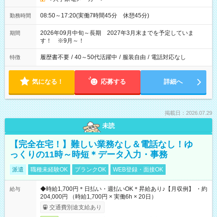
08:50～17:20(実働7時間45分 休憩45分)
勤務時間
2026年09月中旬～長期 2027年3月末までを予定していま
期間
す！ ※9月～！
履歴書不要
/
40～50代活躍中
/
服装自由
/
電話対応なし
特徴
気になる！
応募する
詳細へ
掲載日：2026.07.29
未読
【完全在宅！】難しい業務なし＆電話なし！ゆ
っくりの11時～時短＊データ入力・事務
派遣
職種未経験OK
ブランクOK
WEB登録・面接OK
◆時給1,700円＊日払い・週払いOK＊昇給あり♪【月収例】 ・約
給与
204,000円 （時給1,700円 × 実働6h × 20日）
交通費別途支給あり