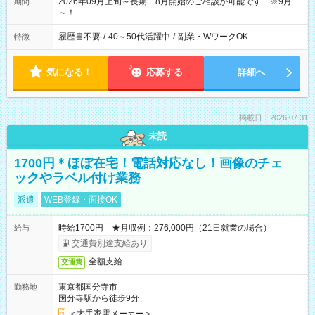
2026年09月上旬～長期 8月開始のご相談が可能です ※9月
期間
～！
履歴書不要
/
40～50代活躍中
/
副業・WワークOK
特徴
気になる！
応募する
詳細へ
掲載日：2026.07.31
未読
1700円＊ほぼ在宅！電話対応なし！画像のチェ
ックやラベル付け業務
派遣
WEB登録・面接OK
時給1700円 ★月収例：276,000円（21日就業の場合）
給与
交通費別途支給あり
全額支給
交通費
東京都国分寺市
勤務地
国分寺駅から徒歩9分
＜大手家電メーカー＞