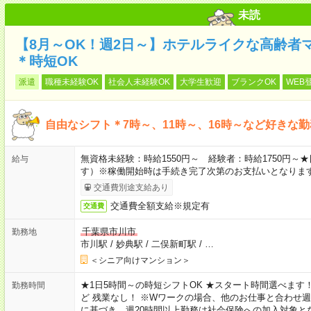
未読
【8月～OK！週2日～】ホテルライクな高齢者
＊時短OK
派遣
職種未経験OK
社会人未経験OK
大学生歓迎
ブランクOK
WEB
自由なシフト＊7時～、11時～、16時～など好きな
無資格未経験：時給1550円～ 経験者：時給1750円
給与
す）※稼働開始時は手続き完了次第のお支払いとなりま
交通費別途支給あり
交通費全額支給※規定有
交通費
千葉県市川市
勤務地
市川駅
/
妙典駅
/
二俣新町駅
/
…
＜シニア向けマンション＞
★1日5時間～の時短シフトOK ★スタート時間選べます！ 7:00～16
勤務時間
ど 残業なし！ ※Wワークの場合、他のお仕事と合わせ週
に基づき、週20時間以上勤務は社会保険への加入対象と