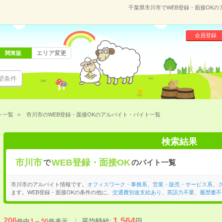
千葉県市川市でWEB登録・面接OK
会員登録
エリア変更
関東版
望条件
ト一覧
市川市のWEB登録・面接OKのアルバイト・バイト一覧
検索結果
市川市
WEB登録・面接OK
で
のバイト一覧
市川市のアルバイト情報です。
オフィスワーク・事務系
、
営業・販売・サービス系
、
ます。WEB登録・面接OKの条件の他に、
交通費別途支給あり
、
英語力不要
、
履歴書不
1,564
206
平均時給:
円
件中
1
～
50
件表示