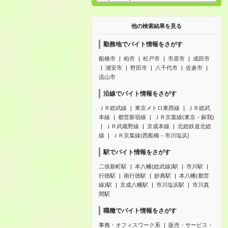
他の検索結果を見る
勤務地でバイト情報をさがす
船橋市
柏市
松戸市
市原市
成田市
浦安市
野田市
八千代市
佐倉市
流山市
沿線でバイト情報をさがす
ＪＲ総武線
東京メトロ東西線
ＪＲ総武
本線
都営新宿線
ＪＲ京葉線(東京－蘇我)
ＪＲ武蔵野線
京成本線
北総鉄道北総
線
ＪＲ京葉線(西船橋－市川塩浜)
駅でバイト情報をさがす
二俣新町駅
本八幡(総武線)駅
市川駅
行徳駅
南行徳駅
妙典駅
本八幡(都営
線)駅
京成八幡駅
市川塩浜駅
市川真
間駅
職種でバイト情報をさがす
事務・オフィスワーク系
販売・サービス・