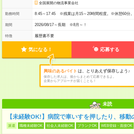
全国展開の物流事業会社
8:45～17:45 ※残業は月15～20時間程度。※休憩60分
勤務時間
2026/08/17～長期 ※8月～！
期間
履歴書不要
特徴
気になる！
応募する
興味のあるバイト
は、とりあえず保存しよう♪
保存した求人は、後からまとめて応募できるよ。
企業からアプローチが届くことも！
未読
【未経験OK!】病院で車いすを押したり、移動
派遣
職種未経験OK
社会人未経験OK
ブランクOK
WEB登録・面接OK