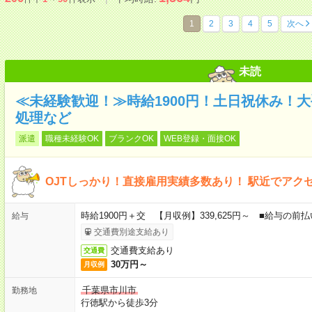
1
2
3
4
5
次へ
未読
≪未経験歓迎！≫時給1900円！土日祝休み！
処理など
派遣
職種未経験OK
ブランクOK
WEB登録・面接OK
OJTしっかり！直接雇用実績多数あり！ 駅近でアク
時給1900円＋交 【月収例】339,625円～ ■給与の
給与
交通費別途支給あり
交通費支給あり
交通費
30万円～
月収例
千葉県市川市
勤務地
行徳駅から徒歩3分