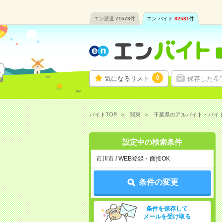
エン派遣
71573
件
エン バイト
82531
件
0
気になるリスト
保存した希
バイトTOP
関東
千葉県のアルバイト・バイ
設定中の検索条件
市川市 / WEB登録・面接OK
条件の変更
条件を保存して
メールを受け取る