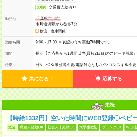
交通費支給有り
交通費
千葉県市川市
勤務地
市川塩浜駅から徒歩7分
物流・倉庫関係
9:00～17:00 ※表記のうち実働7時間です。
勤務時間
長期【ご応募から1週間以内(最短2日目)のスピード就業
期間
日払いOK
/
履歴書不要
/
電話対応なし
/
パソコンスキル不要
特徴
気になる！
応募する
未読
【時給1332円】空いた時間にWEB登録〇ベビ
派遣
職種未経験OK
社会人未経験OK
大学生歓迎
ブランクOK
WEB