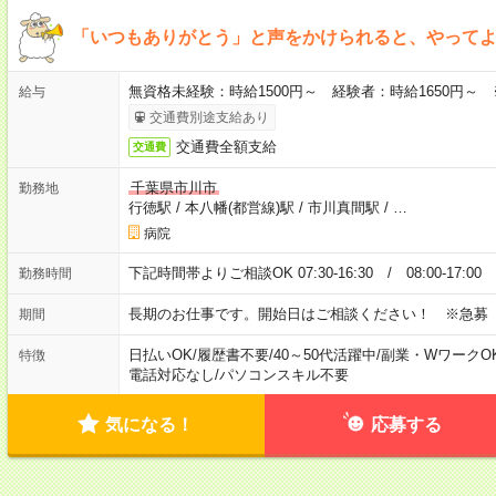
「いつもありがとう」と声をかけられると、やってよ
無資格未経験：時給1500円～ 経験者：時給1650円～
給与
交通費別途支給あり
交通費全額支給
交通費
千葉県市川市
勤務地
行徳駅
/
本八幡(都営線)駅
/
市川真間駅
/
…
病院
下記時間帯よりご相談OK 07:30-16:30 / 08:00-17:0
勤務時間
長期のお仕事です。開始日はご相談ください！ ※急募
期間
日払いOK
/
履歴書不要
/
40～50代活躍中
/
副業・WワークO
特徴
電話対応なし
/
パソコンスキル不要
気になる！
応募する