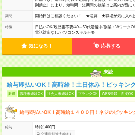
則禁止）により、短時間・短期間の就業はご案内が難し
開始日はご相談ください！ ★急募 ★職場が気に入れ
期間
日払いOK
/
履歴書不要
/
40～50代活躍中
/
副業・WワークO
特徴
電話対応なし
/
パソコンスキル不要
気になる！
応募する
未読
給与即払いOK！高時給！土日休み！ピッキン
派遣
職種未経験OK
社会人未経験OK
ブランクOK
WEB登録・面接OK
給与即払いOK！高時給１４００円！ネジのピッキン
時給1400円
給与
交通費別途支給あり