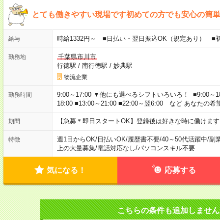
とても働きやすい現場です初めての方でも安心の簡
時給1332円～ ■日払い・翌日振込OK（規定あり） 
給与
千葉県市川市
勤務地
行徳駅
/
南行徳駅
/
妙典駅
物流企業
9:00～17:00 ▼他にも選べるシフトいろいろ！ ■9:00～18:00 ■
勤務時間
18:00 ■13:00～21:00 ■22:00～翌6:00 など あ
【急募＊即日スタートOK】登録後は好きな時に働けま
期間
週1日からOK
/
日払いOK
/
履歴書不要
/
40～50代活躍中
/
副
特徴
上の大量募集
/
電話対応なし
/
パソコンスキル不要
気になる！
応募する
こちらの条件も追加しません