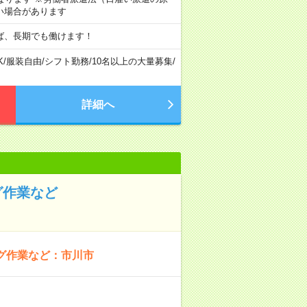
い場合があります
ば、長期でも働けます！
K
/
服装自由
/
シフト勤務
/
10名以上の大量募集
/
詳細へ
グ作業など
グ作業など：市川市